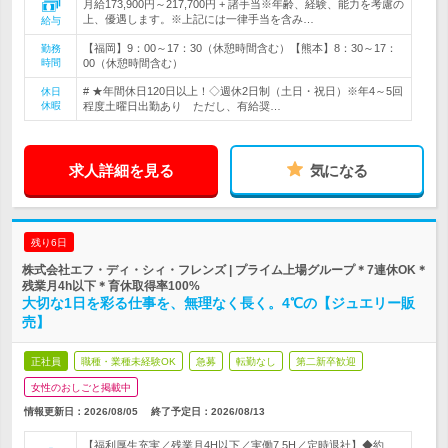
月給173,900円～217,700円 + 諸手当※年齢、経験、能力を考慮の
上、優遇します。※上記には一律手当を含み…
給与
【福岡】9：00～17：30（休憩時間含む）【熊本】8：30～17：
勤務
時間
00（休憩時間含む）
# ★年間休日120日以上！◇週休2日制（土日・祝日）※年4～5回
休日
休暇
程度土曜日出勤あり ただし、有給奨…
求人詳細を見る
気になる
残り6日
株式会社エフ・ディ・シィ・フレンズ | プライム上場グループ＊7連休OK＊
残業月4h以下＊育休取得率100%
大切な1日を彩る仕事を、無理なく長く。4℃の【ジュエリー販
売】
正社員
職種・業種未経験OK
急募
転勤なし
第二新卒歓迎
女性のおしごと掲載中
情報更新日：2026/08/05
終了予定日：
2026/08/13
【福利厚生充実／残業月4H以下／実働7.5H／定時退社】◆約