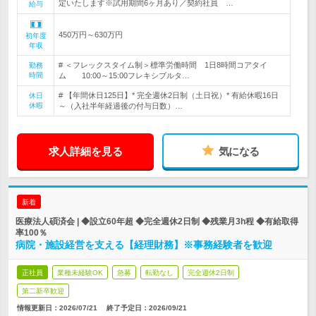
定いたします※試用期間6ヶ月あり／契約社員 …
給与
450万円～630万円
初年度
年収
# ＜フレックスタイム制＞標準労働時間 1日8時間コアタイ
勤務
時間
ム 10:00～15:00フレキシブルタ…
# 【年間休日125日】* 完全週休2日制（土日祝）* 有給休暇16日
休日
休暇
～（入社半年経過後の付与日数）…
求人詳細を見る
気になる
新着
医療法人碩済会 | ◆設立60年超 ◆完全週休2日制 ◆残業月3h程 ◆有給取得
率100％
病院・施設経営を支える【経理財務】※事務経験者を歓迎
正社員
業種未経験OK
急募
転勤なし
完全週休2日制
第二新卒歓迎
情報更新日：2026/07/21
終了予定日：
2026/09/21