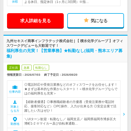
休暇
よる休日、指定休日（1ヶ月に3日間）※指…
求人詳細を見る
気になる
九州セキスイ商事インフラテック株式会社 | 【 積水化学グループ 】オフィ
スワークデビューも大歓迎です！
福利厚生の充実！【営業事務】★転勤なし(福岡・熊本エリア募
集)
正社員
急募
転勤なし
情報更新日：2026/07/03
終了予定日：
2026/08/20
◎電話対応や受発注業務などのオフィスワークをお任せします！
★まずは基本的な作業からスタート！＜積水化学グループならで
仕事内容
はの福利厚生も充実＞
【経験者優遇】◎事務職経験者の方優遇（受発注業務や電話対
応、接客対応など）◎PC操作、入力が出来る方 ◎安定企業で活
対象と
躍したい方はぜひ！
なる方
＼UIターン歓迎・転勤なし／ 福岡支店／ 福岡県福岡市博多区大
博町1-2 ※マイカー及び自転車通勤…
勤務地