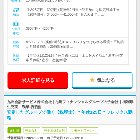
23 博多駅前第2ビル 9階 <交…
勤務地
月給25万円～30万円+賞与年2回※上記月給には固定残業手当
（20時間分／34000円～41,000円）を含みます。…
給与
350万円～420万円
初年度
年収
8:30～17:30(実働8時間)# ★メリハリをつけられる環境！平均的
勤務
時間
な月残業時間：30時間■閑散…
【年間休日125日】* 完全週休二日（土日休み)* 祝日* 夏季休暇*
休日
休暇
冬季休暇* 産前・産後休暇*…
求人詳細を見る
気になる
九州会計サービス株式会社 | 九州フィナンシャルグループの子会社｜福利厚
生充実｜残業ほぼ無
安定したグループで働く【税理士】＊年休125日＊フレックス勤
務
正社員
転勤なし
完全週休2日制
リモートワーク可
情報更新日：2026/06/19
終了予定日：
2026/12/10