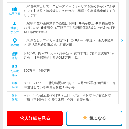
【幹部候補として、スピーディーにキャリアを築くチャンスがあ
ります】病院・施設経営に欠かせない経理・労務業務全般をお任
仕事内容
せします
【経験年数や医療業界の経験は不問】 ◆高卒以上 ◆事務経験を
お持ちの方 ◆要普免（AT限定可）◎日商簿記3級以上があれば歓
対象と
迎 ◎男性活躍中
なる方
【転勤なし／マイカー通勤OK】 ◎UIターン歓迎 ＜ 法人事務局
＞ 鹿児島県姶良市加治木町仮屋町…
勤務地
月給)20万円～23.5万円+ 諸手当 ＋ 賞与年2回（前年度実績3.0ヶ
月分）【幹部候補】月給25.5万円～31.…
給与
300万円～460万円
初年度
年収
8：15～17：15（休憩時間60分あり）★月の残業は3h程度！ 定
勤務
時間
時退社している職員も多数！※研修…
≪休日≫◇完全週休2日制（土日）◇祝日≪休暇≫◇有給休暇
休日
休暇
（取得率100％）◇慶弔休暇◇介護・看護休暇…
求人詳細を見る
気になる