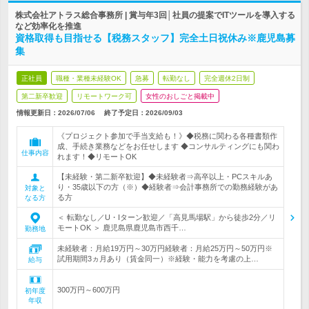
株式会社アトラス総合事務所 | 賞与年3回│社員の提案でITツールを導入する
など効率化を推進
資格取得も目指せる【税務スタッフ】完全土日祝休み※鹿児島募
集
正社員
職種・業種未経験OK
急募
転勤なし
完全週休2日制
第二新卒歓迎
リモートワーク可
女性のおしごと掲載中
情報更新日：2026/07/06
終了予定日：
2026/09/03
《プロジェクト参加で手当支給も！》◆税務に関わる各種書類作
成、手続き業務などをお任せします ◆コンサルティングにも関わ
仕事内容
れます！◆リモートOK
【未経験・第二新卒歓迎】◆未経験者⇒高卒以上・PCスキルあ
り・35歳以下の方（※）◆経験者⇒会計事務所での勤務経験があ
対象と
る方
なる方
＜ 転勤なし／U・Iターン歓迎／「高見馬場駅」から徒歩2分／リ
モートOK ＞ 鹿児島県鹿児島市西千…
勤務地
未経験者：月給19万円～30万円経験者：月給25万円～50万円※
試用期間3ヵ月あり（賃金同一）※経験・能力を考慮の上…
給与
300万円～600万円
初年度
年収