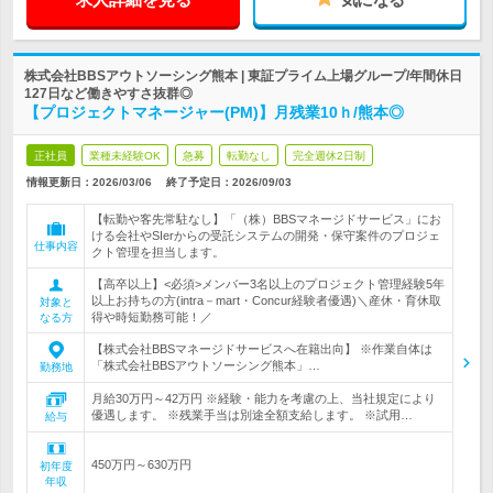
株式会社BBSアウトソーシング熊本 | 東証プライム上場グループ/年間休日
127日など働きやすさ抜群◎
【プロジェクトマネージャー(PM)】月残業10ｈ/熊本◎
正社員
業種未経験OK
急募
転勤なし
完全週休2日制
情報更新日：2026/03/06
終了予定日：
2026/09/03
【転勤や客先常駐なし】「（株）BBSマネージドサービス」にお
ける会社やSIerからの受託システムの開発・保守案件のプロジェ
仕事内容
クト管理を担当します。
【高卒以上】<必須>メンバー3名以上のプロジェクト管理経験5年
以上お持ちの方(intra－mart・Concur経験者優遇)＼産休・育休取
対象と
得や時短勤務可能！／
なる方
【株式会社BBSマネージドサービスへ在籍出向】 ※作業自体は
「株式会社BBSアウトソーシング熊本」…
勤務地
月給30万円～42万円 ※経験・能力を考慮の上、当社規定により
優遇します。 ※残業手当は別途全額支給します。 ※試用…
給与
450万円～630万円
初年度
年収