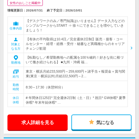
女性のおしごと掲載中
情報更新日：2026/07/31
終了予定日：
2026/10/01
【デスクワークのみ／専門知識はいりません】データ入力などの
シンプルワークからSTART ⇒ 徐々にできることを増やしていき
仕事内容
ましょう！
【有休の平均取得は10.4日／完全週休2日制】販売・接客・コー
ルセンター・経理・総務・受付・秘書など異職種からのキャリア
対象と
チェンジ歓迎
なる方
【転勤なし／希望勤務地への配属を100％確約！好きな街に根づ
いて働き続けられる】 ■九州・沖縄 福…
勤務地
東京・横浜月給233,500円～259,600円＋諸手当＋報奨金＋賞与関
東(東京・横浜以外)月給222,500円～2…
給与
勤務
8:30～17:30（休憩90分）
時間
# 年間休日125日* 完全週休2日制（土・日）* 祝日* GW休暇* 夏季
休日
休暇
休暇* 年末年始休暇* …
求人詳細を見る
気になる