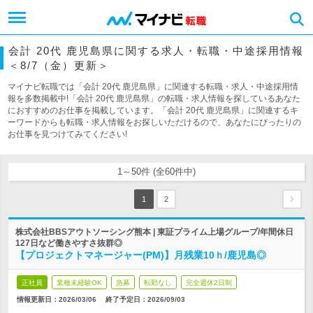
会計 20代 鹿児島県に関する求人・転職・中途採用情報
＜8/7（金）更新＞
マイナビ転職では「会計 20代 鹿児島県」に関連する転職・求人・中途採用情
報を多数掲載中!「会計 20代 鹿児島県」の転職・求人情報を探しているあなた
におすすめのお仕事を掲載しています。「会計 20代 鹿児島県」に関連するキ
ーワードからも転職・求人情報をお探しいただけるので、あなたにぴったりの
お仕事を見つけてみてください!
1～50件 (全60件中)
1
2
株式会社BBSアウトソーシング熊本 | 東証プライム上場グループ/年間休日
127日など働きやすさ抜群◎
【プロジェクトマネージャー(PM)】月残業10ｈ/鹿児島◎
正社員
業種未経験OK
急募
転勤なし
完全週休2日制
情報更新日：2026/03/06
終了予定日：
2026/09/03