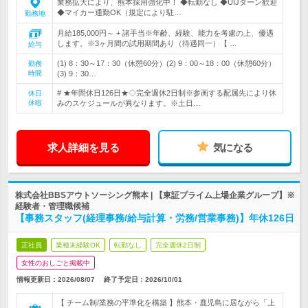
業務拡大により、熊本採用強化中！ ◆転勤なし ◆UIJターン歓迎
◆マイカー通勤OK（規定により駐…
勤務地
月給185,000円～ + 諸手当※年齢、経験、能力を考慮の上、優遇
します。※3ヶ月間の試用期間あり（待遇同一）【 …
給与
(1) 8：30～17：30（休憩60分）(2) 9：00～18：00（休憩60分）
勤務
時間
(3) 9：30…
# ★年間休日126日★◇完全週休2日制※参画する配属先により休
休日
休暇
みのスケジュールが異なります。※土日…
求人詳細を見る
気になる
株式会社BBSアウトソーシング熊本 | 【東証プライム上場企業グループ】※
経験者・管理職候補
【事務スタッフ(経理事務/給与計算・労務/営業事務)】年休126日
正社員
業種未経験OK
転勤なし
完全週休2日制
女性のおしごと掲載中
情報更新日：2026/08/07
終了予定日：
2026/10/01
【 チーム制/業務の平準化を構築 】熊本・鹿児島に居ながら「上