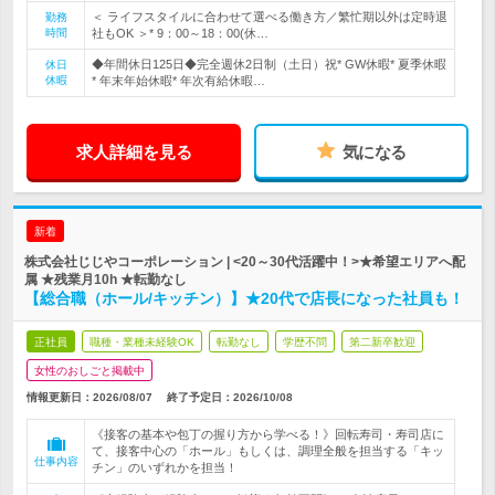
＜ ライフスタイルに合わせて選べる働き方／繁忙期以外は定時退
勤務
時間
社もOK ＞* 9：00～18：00(休…
◆年間休日125日◆完全週休2日制（土日）祝* GW休暇* 夏季休暇
休日
休暇
* 年末年始休暇* 年次有給休暇…
求人詳細を見る
気になる
新着
株式会社じじやコーポレーション | <20～30代活躍中！>★希望エリアへ配
属 ★残業月10h ★転勤なし
【総合職（ホール/キッチン）】★20代で店長になった社員も！
正社員
職種・業種未経験OK
転勤なし
学歴不問
第二新卒歓迎
女性のおしごと掲載中
情報更新日：2026/08/07
終了予定日：
2026/10/08
《接客の基本や包丁の握り方から学べる！》回転寿司・寿司店に
て、接客中心の「ホール」もしくは、調理全般を担当する「キッ
仕事内容
チン」のいずれかを担当！