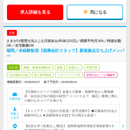
求人詳細を見る
気になる
新着
さきがけ税理士法人 | 土日祝休み(年休125日)／残業平均月30h／時差出勤
OK／在宅勤務OK
福岡／未経験歓迎【税務会計スタッフ】新規拠点立ち上げメンバ
ー
正社員
職種・業種未経験OK
急募
転勤なし
学歴不問
完全週休2日制
第二新卒歓迎
リモートワーク可
女性のおしごと掲載中
情報更新日：2026/03/17
終了予定日：
2026/09/14
【圧倒的スピードで成長】各種入力業務・税務申告から事業継
承・会社設立等の相談や経営ア ドバイスまで、幅広い業務に携わ
仕事内容
り確かなキャリアを築ける
【キャリアアップ志向の方歓迎／若手活躍中】◆応募条件/社会人
対象と
経験3年以上 ★資格取得を目指す方の両立も歓迎！
なる方
【転居を伴う転勤なし/駅近】 福岡県福岡市博多区博多駅東2-6-