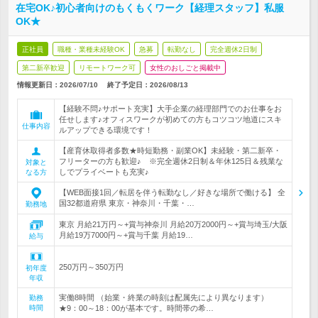
在宅OK♪初心者向けのもくもくワーク【経理スタッフ】私服
OK★
正社員
職種・業種未経験OK
急募
転勤なし
完全週休2日制
第二新卒歓迎
リモートワーク可
女性のおしごと掲載中
情報更新日：2026/07/10
終了予定日：
2026/08/13
【経験不問♪サポート充実】大手企業の経理部門でのお仕事をお
任せします♪オフィスワークが初めての方もコツコツ地道にスキ
仕事内容
ルアップできる環境です！
【産育休取得者多数★時短勤務・副業OK】未経験・第二新卒・
フリーターの方も歓迎♪ ※完全週休2日制＆年休125日＆残業な
対象と
しでプライベートも充実♪
なる方
【WEB面接1回／転居を伴う転勤なし／好きな場所で働ける】 全
国32都道府県 東京・神奈川・千葉・…
勤務地
東京 月給21万円～+賞与神奈川 月給20万2000円～+賞与埼玉/大阪
月給19万7000円～+賞与千葉 月給19…
給与
250万円～350万円
初年度
年収
実働8時間 （始業・終業の時刻は配属先により異なります）
勤務
時間
★9：00～18：00が基本です。時間帯の希…