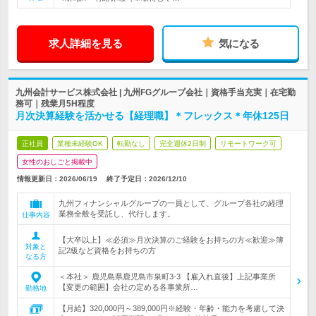
求人詳細を見る
気になる
九州会計サービス株式会社 | 九州FGグループ会社｜資格手当充実｜在宅勤
務可｜残業月5H程度
月次決算経験を活かせる【経理職】＊フレックス＊年休125日
正社員
業種未経験OK
転勤なし
完全週休2日制
リモートワーク可
女性のおしごと掲載中
情報更新日：2026/06/19
終了予定日：
2026/12/10
九州フィナンシャルグループの一員として、グループ各社の経理
業務全般を受託し、代行します。
仕事内容
【大卒以上】≪必須≫月次決算のご経験をお持ちの方≪歓迎≫簿
対象と
記2級など資格をお持ちの方
なる方
＜本社＞ 鹿児島県鹿児島市泉町3-3 【雇入れ直後】上記事業所
【変更の範囲】会社の定める各事業所…
勤務地
【月給】320,000円～389,000円※経験・年齢・能力を考慮して決