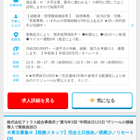
場企業」や「大手企業」案件に携われる！ ※BPOに関してはご
仕事内容
説明しますので知識不問
【 経験者・管理職候補採用 】「経理事務」「給与計算・労務」
「営業事務」いずれかの実務経験が3年以上ある方 ★20～30代若
対象と
手が活躍中！
なる方
業務拡大により、熊本採用強化中！ ◆転勤なし ◆UIJターン歓迎
◆マイカー通勤OK（規定により駐…
勤務地
月給200,000円～ + 諸手当※年齢、経験、能力を考慮の上、優遇
します。【 年収例 】年収320万円／オペレータ…
給与
(1) 8：30～17：30（休憩60分）(2) 9：00～18：00（休憩60分）
勤務
時間
(3) 9：30…
# ★年間休日126日★◇完全週休2日制※参画する配属先により休
休日
休暇
みのスケジュールが異なります。※シフ…
求人詳細を見る
気になる
株式会社アトラス総合事務所 | *賞与年3回 *年間休日123日 *ITツールの積極
導入で業務負担◎
※東京募集※【税務スタッフ】完全土日祝休／残業少／リモート
OK