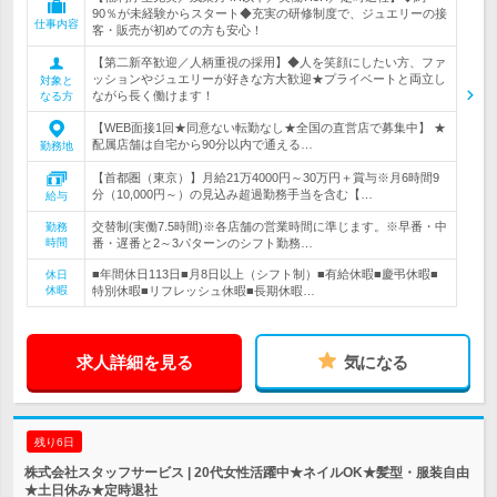
90％が未経験からスタート◆充実の研修制度で、ジュエリーの接
仕事内容
客・販売が初めての方も安心！
【第二新卒歓迎／人柄重視の採用】◆人を笑顔にしたい方、ファ
ッションやジュエリーが好きな方大歓迎★プライベートと両立し
対象と
ながら長く働けます！
なる方
【WEB面接1回★同意ない転勤なし★全国の直営店で募集中】 ★
配属店舗は自宅から90分以内で通える…
勤務地
【首都圏（東京）】月給21万4000円～30万円＋賞与※月6時間9
分（10,000円～）の見込み超過勤務手当を含む【…
給与
交替制(実働7.5時間)※各店舗の営業時間に準じます。※早番・中
勤務
時間
番・遅番と2～3パターンのシフト勤務…
■年間休日113日■月8日以上（シフト制）■有給休暇■慶弔休暇■
休日
休暇
特別休暇■リフレッシュ休暇■長期休暇…
求人詳細を見る
気になる
残り6日
株式会社スタッフサービス | 20代女性活躍中★ネイルOK★髪型・服装自由
★土日休み★定時退社