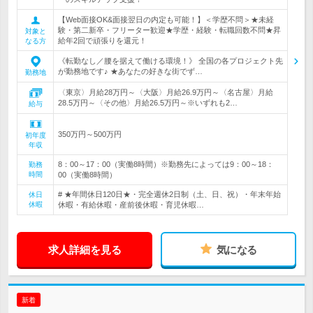
【Web面接OK&面接翌日の内定も可能！】＜学歴不問＞★未経
験・第二新卒・フリーター歓迎★学歴・経験・転職回数不問★昇
対象と
給年2回で頑張りを還元！
なる方
《転勤なし／腰を据えて働ける環境！》 全国の各プロジェクト先
が勤務地です♪ ★あなたの好きな街でず…
勤務地
〈東京〉月給28万円～〈大阪〉月給26.9万円～〈名古屋〉月給
28.5万円～〈その他〉月給26.5万円～※いずれも2…
給与
350万円～500万円
初年度
年収
8：00～17：00（実働8時間）※勤務先によっては9：00～18：
勤務
時間
00（実働8時間）
# ★年間休日120日★・完全週休2日制（土、日、祝）・年末年始
休日
休暇
休暇・有給休暇・産前後休暇・育児休暇…
求人詳細を見る
気になる
新着