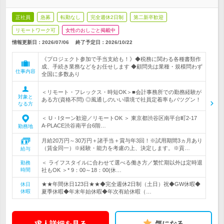
正社員
急募
転勤なし
完全週休2日制
第二新卒歓迎
リモートワーク可
女性のおしごと掲載中
情報更新日：2026/07/06
終了予定日：
2026/10/22
《プロジェクト参加で手当支給も！》◆税務に関わる各種書類作
成、手続き業務などをお任せします ◆顧問先は業種・規模問わず
仕事内容
全国に多数あり
＜リモート・フレックス・時短OK＞■会計事務所での勤務経験が
対象と
ある方(資格不問) ◎風通しのいい環境で社員定着率もバツグン！
なる方
＜ U・Iターン歓迎／リモートOK ＞ 東京都渋谷区南平台町2-17
A-PLACE渋谷南平台6階…
勤務地
月給20万円～30万円＋諸手当＋賞与年3回！※試用期間3ヵ月あり
（賃金同一）※経験・能力を考慮の上、決定します。※貢…
給与
＜ ライフスタイルに合わせて選べる働き方／繁忙期以外は定時退
勤務
時間
社もOK ＞* 9：00～18：00(休…
★★年間休日123日★★◆完全週休2日制（土日）祝◆GW休暇◆
休日
休暇
夏季休暇◆年末年始休暇◆年次有給休暇（…
求人詳細を見る
気になる