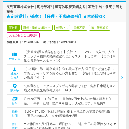
長島商事株式会社 | 賞与年2回│産育休取得実績あり│家族手当・住宅手当も
充実！
★定時退社が基本！【経理・不動産事務】★未経験OK
正社員
職種・業種未経験OK
転勤なし
学歴不問
第二新卒歓迎
女性のおしごと掲載中
情報更新日：2026/08/04
終了予定日：
2026/10/01
【実働7時間＆残業ほぼなし】会計ソフトへのデータ入力、入金
チェックや物件の契約確認などからスタートします！【まずは簡
仕事内容
単な業務からスタート◎】
【未経験・第二新卒歓迎】◎45歳以下の方 ◎子育てが落ち着い
て新しいキャリアを始めたい方もぜひ！【有給休暇は取得しやす
対象と
い環境です！】
なる方
＼転勤なし・アクロスプラザ与次郎すぐそば・無料駐車場あり／
鹿児島県鹿児島市与次郎1-6-14 ★…
勤務地
月給20万円～ ＋ 諸手当 ＋ 賞与年2回★上記の金額は新卒初任
給。 年齢・経験・能力を考慮し、決定します。※最長3…
給与
９:00～17：00（休憩１時間）※１ヶ月単位の変形労働時間制
勤務
時間
（週平均40h以内）※7時間勤務★原則…
# ≪休日≫* 月7日休み（曜日はシフト制。土日の希望休もOK）#
休日
休暇
≪休暇≫* 有給休暇（※取得しや…