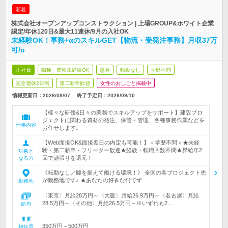
新着
株式会社オープンアップコンストラクション | 上場GROUP&ホワイト企業
認定/年休120日&最大11連休/9月の入社OK
未経験OK！事務+αのスキルGET【物流・受発注事務】月収37万
可/o
正社員
職種・業種未経験OK
急募
転勤なし
学歴不問
完全週休2日制
第二新卒歓迎
女性のおしごと掲載中
情報更新日：2026/08/07
終了予定日：
2026/09/10
【様々な研修&日々の業務でスキルアップをサポート】建設プロ
ジェクトに関わる資材の発注、保管・管理、各種事務作業などを
仕事内容
お任せします。
【Web面接OK&面接翌日の内定も可能！】＜学歴不問＞★未経
験・第二新卒・フリーター歓迎★経験・転職回数不問★昇給年2
対象と
回で頑張りを還元！
なる方
《転勤なし／腰を据えて働ける環境！》 全国の各プロジェクト先
が勤務地です♪ ★あなたの好きな街でず…
勤務地
〈東京〉月給28万円～〈大阪〉月給26.9万円～〈名古屋〉月給
28.5万円～〈その他〉月給26.5万円～※いずれも2…
給与
350万円～500万円
初年度