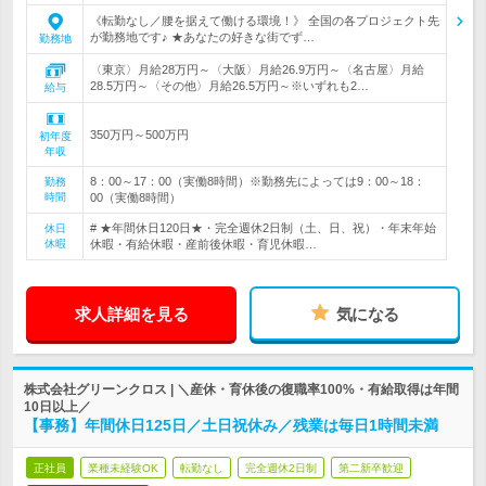
《転勤なし／腰を据えて働ける環境！》 全国の各プロジェクト先
が勤務地です♪ ★あなたの好きな街でず…
勤務地
〈東京〉月給28万円～〈大阪〉月給26.9万円～〈名古屋〉月給
28.5万円～〈その他〉月給26.5万円～※いずれも2…
給与
350万円～500万円
初年度
年収
8：00～17：00（実働8時間）※勤務先によっては9：00～18：
勤務
時間
00（実働8時間）
# ★年間休日120日★・完全週休2日制（土、日、祝）・年末年始
休日
休暇
休暇・有給休暇・産前後休暇・育児休暇…
求人詳細を見る
気になる
株式会社グリーンクロス | ＼産休・育休後の復職率100%・有給取得は年間
10日以上／
【事務】年間休日125日／土日祝休み／残業は毎日1時間未満
正社員
業種未経験OK
転勤なし
完全週休2日制
第二新卒歓迎