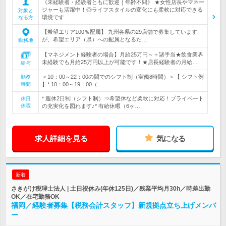
《未経験者・経験者ともに歓迎｜年齢不問》 ★女性店長やマネー
ジャーも活躍中！◎ライフスタイルの変化にも柔軟に対応できる
対象と
環境です
なる方
【希望エリア100％配属】 九州各県の29店舗で募集しています
が、希望エリア（県）への配属となるた…
勤務地
【マネジメント経験者の場合】月給25万円～＋諸手当★飲食業界
未経験でも月給25万円以上が可能です！★店長経験者の月給…
給与
＜10：00～22：00の間でのシフト制（実働8時間）＞【 シフト例
勤務
時間
】* 10：00～19：00（…
* 週休2日制（シフト制）⇒希望休など柔軟に対応！プライベート
休日
休暇
の充実化を図れます♪* 有給休暇（6ヶ…
求人詳細を見る
気になる
新着
さきがけ税理士法人 | 土日祝休み(年休125日)／残業平均月30h／時差出勤
OK／在宅勤務OK
福岡／経験者募集【税務会計スタッフ】新規拠点立ち上げメンバ
ー