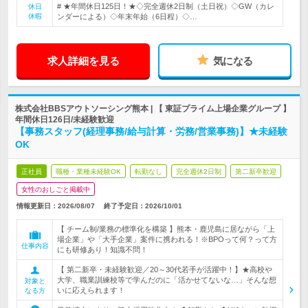
# ★年間休日125日！★◇完全週休2日制（土日祝）◇GW（カレ
休日
休暇
ンダーによる）◇年末年始（6日程）◇…
求人詳細を見る
気になる
株式会社BBSアウトソーシング熊本 | 【 東証プライム上場企業グループ 】
年間休日126日/未経験歓迎
【事務スタッフ(経理事務/給与計算・労務/営業事務)】★未経験
OK
正社員
職種・業種未経験OK
転勤なし
完全週休2日制
第二新卒歓迎
女性のおしごと掲載中
情報更新日：2026/08/07
終了予定日：
2026/10/01
【 チーム制/業務の標準化を構築 】熊本・鹿児島に居ながら「上
場企業」や「大手企業」案件に携われる！※BPOって何？って方
仕事内容
にも研修あり！知識不問！
【 第二新卒・未経験歓迎／20～30代若手が活躍中！】★高校や
大学、職業訓練校等で学んだのに「活かせてないな…」そんな想
対象と
いに応えられます！
なる方