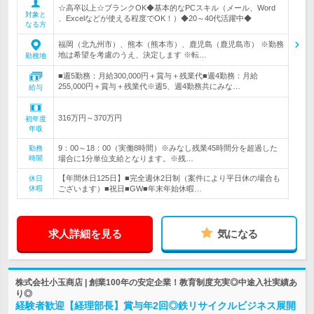
☆高卒以上☆ブランクOK◆基本的なPCスキル（メール、Word
対象と
、Excelなどが使える程度でOK！）◆20～40代活躍中◆
なる方
福岡（北九州市）、熊本（熊本市）、鹿児島（鹿児島市） ※勤務
地は希望を考慮のうえ、決定します ※転…
勤務地
■週5勤務：月給300,000円＋賞与＋残業代■週4勤務：月給
255,000円＋賞与＋残業代※週5、週4勤務共にみな…
給与
316万円～370万円
初年度
年収
9：00～18：00（実働8時間）※みなし残業45時間分を超過した
勤務
時間
場合に1分単位支給となります。※残…
【年間休日125日】■完全週休2日制（案件により平日休の場合も
休日
休暇
ございます）■祝日■GW■年末年始休暇…
求人詳細を見る
気になる
株式会社小玉商店 | 創業100年の安定企業！教育制度充実◎中途入社実績あ
り◎
経験者歓迎【経理部長】賞与年2回◎鉄リサイクルビジネス展開