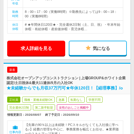
年収
8：00～17：00（実働8時間）※勤務先によっては9：00～18：
勤務
時間
00（実働8時間）
# ★年間休日120日★・完全週休2日制（土、日、祝）・年末年始
休日
休暇
休暇・有給休暇・産前後休暇・育児休暇…
求人詳細を見る
気になる
新着
株式会社オープンアップコンストラクション | 上場GROUP&ホワイト企業
認定/土日祝休&最大11連休/9月の入社OK
★未経験からでも月収37万円可★年休120日！【経理事務】/o
正社員
職種・業種未経験OK
急募
転勤なし
学歴不問
完全週休2日制
第二新卒歓迎
女性のおしごと掲載中
情報更新日：2026/08/07
終了予定日：
2026/09/10
【先輩の90％以上は未経験！PCスキルがなくても入社後に学べ
る♪】経費の管理を中心に、事務業務を幅広くお任せ。★業界随
仕事内容
一のスキルアップ支援！