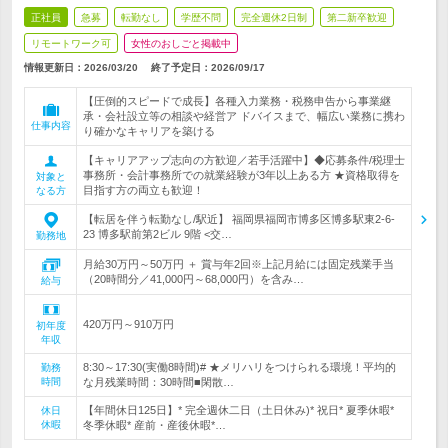
正社員
急募
転勤なし
学歴不問
完全週休2日制
第二新卒歓迎
リモートワーク可
女性のおしごと掲載中
情報更新日：2026/03/20
終了予定日：
2026/09/17
【圧倒的スピードで成長】各種入力業務・税務申告から事業継
承・会社設立等の相談や経営ア ドバイスまで、幅広い業務に携わ
仕事内容
り確かなキャリアを築ける
【キャリアアップ志向の方歓迎／若手活躍中】◆応募条件/税理士
事務所・会計事務所での就業経験が3年以上ある方 ★資格取得を
対象と
目指す方の両立も歓迎！
なる方
【転居を伴う転勤なし/駅近】 福岡県福岡市博多区博多駅東2-6-
23 博多駅前第2ビル 9階 <交…
勤務地
月給30万円～50万円 ＋ 賞与年2回※上記月給には固定残業手当
（20時間分／41,000円～68,000円）を含み…
給与
420万円～910万円
初年度
年収
8:30～17:30(実働8時間)# ★メリハリをつけられる環境！平均的
勤務
時間
な月残業時間：30時間■閑散…
【年間休日125日】* 完全週休二日（土日休み)* 祝日* 夏季休暇*
休日
休暇
冬季休暇* 産前・産後休暇*…