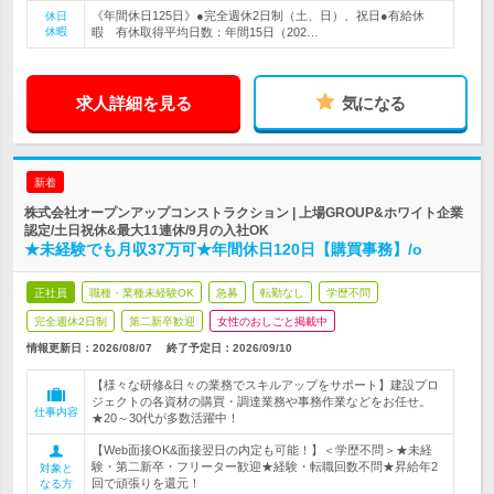
《年間休日125日》●完全週休2日制（土、日）、祝日●有給休
休日
休暇
暇 有休取得平均日数：年間15日（202…
求人詳細を見る
気になる
新着
株式会社オープンアップコンストラクション | 上場GROUP&ホワイト企業
認定/土日祝休&最大11連休/9月の入社OK
★未経験でも月収37万可★年間休日120日【購買事務】/o
正社員
職種・業種未経験OK
急募
転勤なし
学歴不問
完全週休2日制
第二新卒歓迎
女性のおしごと掲載中
情報更新日：2026/08/07
終了予定日：
2026/09/10
【様々な研修&日々の業務でスキルアップをサポート】建設プロ
ジェクトの各資材の購買・調達業務や事務作業などをお任せ。
仕事内容
★20～30代が多数活躍中！
【Web面接OK&面接翌日の内定も可能！】＜学歴不問＞★未経
験・第二新卒・フリーター歓迎★経験・転職回数不問★昇給年2
対象と
回で頑張りを還元！
なる方