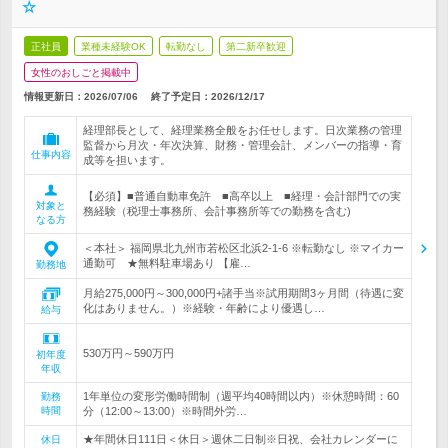
☆
正社員
業種未経験OK
転勤なし
第二新卒歓迎
女性のおしごと掲載中
情報更新日：2026/07/06
終了予定日：
2026/12/17
経理部長として、経理業務全般をお任せします。日次業務の管理
監督から月次・年次決算、財務・管理会計、メンバーの指導・育
仕事内容
成等を担います。
【必須】■普通自動車免許 ■高卒以上 ■経理・会計部門での実
対象と
務経験（税理士事務所、会計事務所等での勤務を含む)
なる方
＜本社＞ 福岡県北九州市若松区北浜2-1-6 ※転勤なし ※マイカー
通勤可 ★無料駐車場あり 【雇…
勤務地
月給275,000円～300,000円+諸手当※試用期間3ヶ月間（待遇に変
化はありません。）※経験・年齢により優遇し…
給与
530万円～590万円
初年度
年収
1年単位の変形労働時間制（週平均40時間以内）※休憩時間：60
勤務
時間
分（12:00～13:00）※時間外労…
★年間休日111日＜休日＞週休二日制※日祝、会社カレンダーに
休日