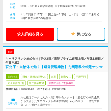
勤務
09:00～18:00（休憩1時間）※平均残業時間/月10時間
時間
# ＼年間休日127日／* 完全週休2日制（土・日）* 祝日* 年末年始
休日
休暇
休暇* 夏季休暇* 有給休暇…
求人詳細を見る
気になる
新着
キャリアリンク株式会社 | 完休2日／東証プライム市場上場／年休125日／
年賞与2回
官公庁・自治体で働く【運営管理業務】九州勤務☆転勤ナシ☆
契約社員
職種・業種未経験OK
急募
転勤なし
学歴不問
完全週休2日制
第二新卒歓迎
女性のおしごと掲載中
情報更新日：2026/08/07
終了予定日：
2027/01/28
入社後はデータの入力・集計等からスタート【官公庁や民間企業
から受託したプロジェクトの運営業務】安心のサポート体制で自
仕事内容
分らしく働ける環境です！