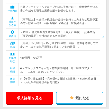
九州フィナンシャルグループの連結子会社にて、税務申告や決算
書の作成など税理士業務全般をお任せします。
仕事内容
【高卒以上】≪必須≫税理士の資格をお持ちの方または取得予定
対象と
の方≪歓迎≫税理士科目合格者（簿記論・財務諸表論）
なる方
＜本社＞ 鹿児島県鹿児島市泉町3-3 【雇入れ直後】上記事業所
【変更の範囲】会社の定める各事業所…
勤務地
【月給】350,000円～450,000円※経験・年齢・能力を考慮して決
定いたします※試用期間6ヶ月あり／契約社員 …
給与
480万円～730万円
初年度
年収
# ＜フレックスタイム制＞標準労働時間 1日8時間コアタイ
勤務
時間
ム 10:00～15:00フレキシブルタ…
# 【年間休日125日】* 完全週休2日制（土日祝）* 有給休暇16日
休日
休暇
～（入社半年経過後の付与日数）…
求人詳細を見る
気になる