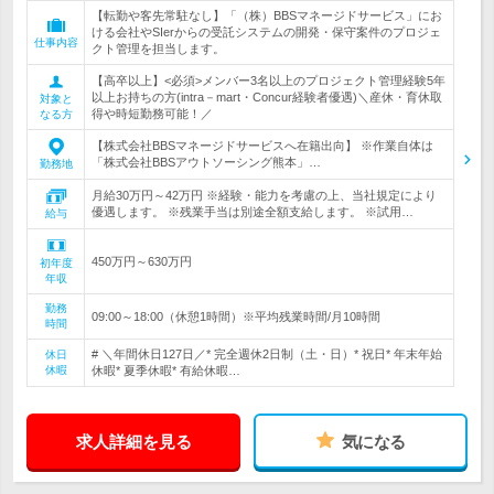
【転勤や客先常駐なし】「（株）BBSマネージドサービス」にお
ける会社やSIerからの受託システムの開発・保守案件のプロジェ
仕事内容
クト管理を担当します。
【高卒以上】<必須>メンバー3名以上のプロジェクト管理経験5年
以上お持ちの方(intra－mart・Concur経験者優遇)＼産休・育休取
対象と
得や時短勤務可能！／
なる方
【株式会社BBSマネージドサービスへ在籍出向】 ※作業自体は
「株式会社BBSアウトソーシング熊本」…
勤務地
月給30万円～42万円 ※経験・能力を考慮の上、当社規定により
優遇します。 ※残業手当は別途全額支給します。 ※試用…
給与
450万円～630万円
初年度
年収
勤務
09:00～18:00（休憩1時間）※平均残業時間/月10時間
時間
# ＼年間休日127日／* 完全週休2日制（土・日）* 祝日* 年末年始
休日
休暇
休暇* 夏季休暇* 有給休暇…
求人詳細を見る
気になる