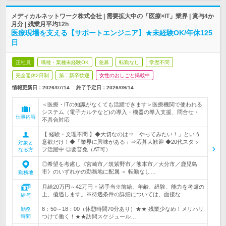
メディカルネットワーク株式会社 | 需要拡大中の「医療×IT」業界 | 賞与4か
月分 | 残業月平均12h
医療現場を支える【サポートエンジニア】★未経験OK/年休125
日
正社員
職種・業種未経験OK
急募
転勤なし
学歴不問
完全週休2日制
第二新卒歓迎
女性のおしごと掲載中
情報更新日：2026/07/14
終了予定日：
2026/09/14
＜医療・ITの知識がなくても活躍できます＞医療機関で使われる
システム（電子カルテなど)の導入・機器の導入支援、問合せ・
仕事内容
不具合対応
【 経験・文理不問 】◆大切なのは⇒「やってみたい！」という
意欲だけ！◆「業界に興味がある」⇒応募大歓迎 ◆20代スタッ
対象と
フ活躍中 ◎要普免（AT可）
なる方
◎希望を考慮し《宮崎市／筑紫野市／熊本市／大分市／鹿児島
市》のいずれかの勤務地に配属 ＜ 転勤なし…
勤務地
月給20万円～42万円 + 諸手当※前給、年齢、経験、能力を考慮の
上、優遇します。※待遇条件の詳細については、面接な…
給与
8：50～18：00（休憩時間70分あり）★★ 残業少なめ！メリハリ
勤務
時間
つけて働く！★★訪問スケジュール…