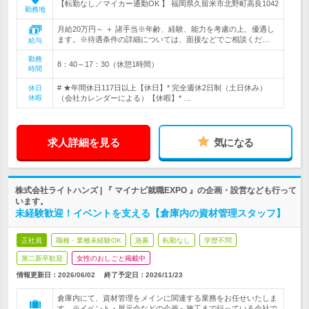
【転勤なし／マイカー通勤OK 】 福岡県久留米市北野町高良1042
勤務地
月給20万円～ ＋ 諸手当※年齢、経験、能力を考慮の上、優遇し
ます。※待遇条件の詳細については、面接などでご相談くだ…
給与
勤務
8：40～17：30（休憩1時間）
時間
# ★年間休日117日以上【休日】* 完全週休2日制（土日休み）
休日
休暇
（会社カレンダーによる）【休暇】* …
求人詳細を見る
気になる
株式会社ライトハンズ | 『 マイナビ就職EXPO 』の企画・設営なども行って
います。
未経験歓迎！イベントを支える【倉庫内の資材管理スタッフ】
正社員
職種・業種未経験OK
急募
転勤なし
学歴不問
第二新卒歓迎
女性のおしごと掲載中
情報更新日：2026/06/02
終了予定日：
2026/11/23
倉庫内にて、資材管理をメインに関連する業務をお任せいたしま
す。※イベント・展示会などの企画～施工まで行っている会社で