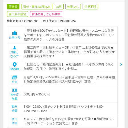
正社員
職種・業種未経験OK
急募
転勤なし
学歴不問
第二新卒歓迎
女性のおしごと掲載中
情報更新日：2026/07/28
終了予定日：
2026/08/24
【座学研修&OJTからスタート】飛行機の安全・スムーズな運行
をサポートするポジション！飛行機の誘導／荷物の積み下ろし／
仕事内容
機体の外周チェックをお任せ
【第二新卒・正社員デビューOK】◎高卒以上◎40歳までの方★
福岡で落ち着いて働きたい方・体動かすことが好きな方もぜひ★
対象と
人柄重視の採用です！
なる方
【転勤なし／福岡空港募集】 ★社宅完備！ ⇒月35,000円（※光
熱費別）程度で、勤務地近くの社員…
勤務地
月給201,000円～256,000円＋諸手当＋賞与※経験・スキルを考慮
し決定※残業代別途支給※試用期間2か月（期間…
給与
300万円～350万円
初年度
年収
5:00～22:00の間でシフト制(1日8時間)＜シフト例＞5:00～
勤務
時間
14:007:00～16:00…
# ≪シフト休や有給を合わせて最大7連休も可能！■月9日休(シフ
休日
休暇
ト制 ※ローテーション次第で土日休み…