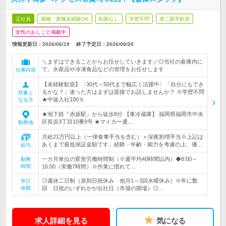
正社員
職種・業種未経験OK
転勤なし
学歴不問
第二新卒歓迎
女性のおしごと掲載中
情報更新日：2026/06/19
終了予定日：
2026/08/20
＼まずはできることからお任せしていきます／◎当社の倉庫内に
て、水産品や冷凍食品などの管理をお任せします
仕事内容
【未経験歓迎】〈30代～50代まで幅広く活躍中〉「自分にもでき
るかな？」迷った方はまずは面接でお話しませんか？ ※学歴不問
対象と
★中途入社100％
なる方
★地下鉄『赤坂駅』から徒歩8分 【東冷蔵庫】 福岡県福岡市中央
区長浜3丁目10番9号 ★マイカー通…
勤務地
月給21万円以上（一律食事手当を含む）＋深夜割増手当※上記は
あくまで最低保証金額です。経験・年齢・能力を考慮の上、優…
給与
一カ月単位の変形労働時間制（※週平均40時間以内）◆8:00～
勤務
時間
16:00（実働7時間）※作業に慣れて…
◎週休二日制（原則日祝休み 他月1～3回水曜休み）※年に数
休日
休暇
回 日祝のいずれかが出社日（市場の開場）◎…
求人詳細を見る
気になる