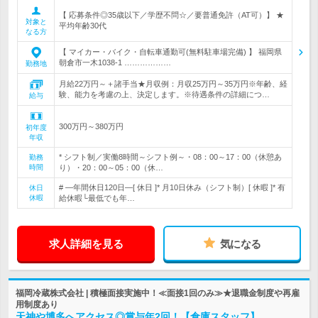
【 応募条件◎35歳以下／学歴不問☆／要普通免許（AT可）】 ★
対象と
平均年齢30代
なる方
【 マイカー・バイク・自転車通勤可(無料駐車場完備) 】 福岡県
朝倉市一木1038-1 ………………
勤務地
月給22万円～＋諸手当★月収例：月収25万円～35万円※年齢、経
験、能力を考慮の上、決定します。※待遇条件の詳細につ…
給与
300万円～380万円
初年度
年収
* シフト制／実働8時間～シフト例～・08：00～17：00（休憩あ
勤務
時間
り）・20：00～05：00（休…
# ―年間休日120日―[ 休日 ]* 月10日休み（シフト制）[ 休暇 ]* 有
休日
休暇
給休暇└最低でも年…
求人詳細を見る
気になる
福岡冷蔵株式会社 | 積極面接実施中！≪面接1回のみ≫★退職金制度や再雇
用制度あり
天神や博多へアクセス◎賞与年2回！【倉庫スタッフ】