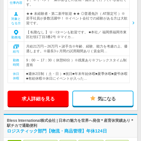
仕事内容
す。
★★ 未経験者・第二新卒歓迎 ★★ ◎普通免許（ AT限定可 ）※
若手社員が多数活躍中！ ※イベント会社での経験がある方は大歓
対象と
迎です。
なる方
【 転勤なし 】 U・Iターンも歓迎です。 ■本社／ 福岡県福岡市東
区社領1丁目3番2号 ※マイカ…
勤務地
月給21万円～26万円 + 諸手当※年齢、経験、能力を考慮の上、優
遇します。※最長3ヶ月間の試用期間あり ( 賃金同…
給与
9：00 ～ 17：30（ 休憩60分 ）※残業あり※フレックスタイム制
勤務
時間
度有
■週休2日制（ 土・日 ）■祝日■年末年始休暇■夏季休暇■慶弔休暇
休日
休暇
■有給休暇※休日にイベントが入った…
求人詳細を見る
気になる
Bless International株式会社 | 日本の魅力を世界へ発信＊産育休実績あり＊
駅チカで通勤便利
ロジスティック部門【物流・商品管理】年休124日