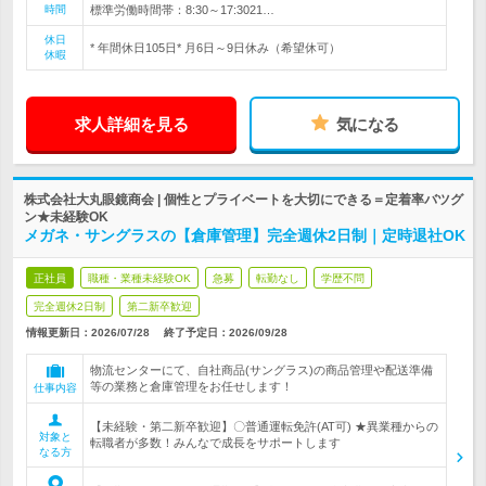
時間
標準労働時間帯：8:30～17:3021…
休日
* 年間休日105日* 月6日～9日休み（希望休可）
休暇
求人詳細を見る
気になる
株式会社大丸眼鏡商会 | 個性とプライベートを大切にできる＝定着率バツグ
ン★未経験OK
メガネ・サングラスの【倉庫管理】完全週休2日制｜定時退社OK
正社員
職種・業種未経験OK
急募
転勤なし
学歴不問
完全週休2日制
第二新卒歓迎
情報更新日：2026/07/28
終了予定日：
2026/09/28
物流センターにて、自社商品(サングラス)の商品管理や配送準備
等の業務と倉庫管理をお任せします！
仕事内容
【未経験・第二新卒歓迎】〇普通運転免許(AT可) ★異業種からの
対象と
転職者が多数！みんなで成長をサポートします
なる方