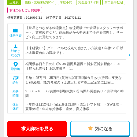
正社員
職種・業種未経験OK
学歴不問
完全週休2日制
第二新卒歓迎
女性のおしごと掲載中
情報更新日：2026/07/21
終了予定日：
2027/01/11
【世界とつながる物流拠点】物流現場での管理やスタッフのサポ
ート、業務改善など。商品検品から発送まで全体を管理し、サー
仕事内容
ビス向上に貢献できます。
【未経験OK】グローバルな視点で働きたい方歓迎！年休120日以
対象と
上＆服装自由の職場です。
なる方
福岡県春日市日の出町5-38 福岡県福岡市博多区博多駅南3-2-20
【雇入れ直後】上記事業所 【…
勤務地
月給：25万円～35万円+賞与※試用期間6カ月あり(待遇に変更な
し)※経験、能力考慮のうえ決定します※上記金額には固…
給与
9：00～18：00(実働8時間)休憩60分時間外労働あり／月平均20時
勤務
時間
間
・年間休日124日・完全週休2日制（固定シフト制）・GW休暇・
休日
休暇
夏季休暇・年末年始休暇・産休、育児休暇…
求人詳細を見る
気になる