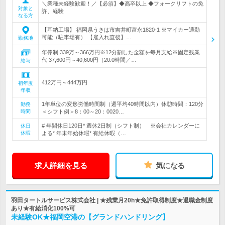
＼業種未経験歓迎！／【必須】◆高卒以上 ◆フォークリフトの免
対象と
許、経験
なる方
【耳納工場】 福岡県うきは市吉井町富永1820-1 ※マイカー通勤
可能（駐車場有） 【雇入れ直後】…
勤務地
年俸制 339万～366万円※12分割した金額を毎月支給※固定残業
代 37,600円～40,600円（20.0時間／…
給与
412万円～444万円
初年度
年収
1年単位の変形労働時間制（週平均40時間以内）休憩時間：120分
勤務
時間
＜シフト例＞8：00～20：0020…
# 年間休日120日* 週休2日制（シフト制） ※会社カレンダーに
休日
休暇
よる* 年末年始休暇* 有給休暇（…
求人詳細を見る
気になる
羽田タートルサービス株式会社 | ★残業月20h★免許取得制度★退職金制度
あり★有給消化100%可
未経験OK★福岡空港の【グランドハンドリング】