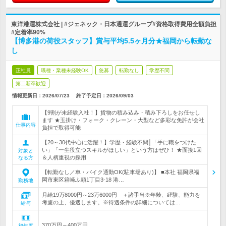
東洋港運株式会社 | #ジェネック・日本通運グループ#資格取得費用全額負担
#定着率90%
【博多港の荷役スタッフ】賞与平均5.5ヶ月分★福岡から転勤な
し
正社員
職種・業種未経験OK
急募
転勤なし
学歴不問
第二新卒歓迎
情報更新日：2026/07/23
終了予定日：
2026/09/03
【9割が未経験入社！】貨物の積み込み・積み下ろしをお任せし
ます ★玉掛け・フォーク・クレーン・大型など多彩な免許が会社
仕事内容
負担で取得可能
【20～30代中心に活躍！】学歴・経験不問│「手に職をつけた
い」「一生役立つスキルがほしい」という方はぜひ！ ★面接1回
対象と
＆人柄重視の採用
なる方
【転勤なし／車・バイク通勤OK(駐車場あり)】 ■本社 福岡県福
岡市東区箱崎ふ頭1丁目3-18 港…
勤務地
月給19万8000円～23万6000円 ＋諸手当※年齢、経験、能力を
考慮の上、優遇します。※待遇条件の詳細については…
給与
370万円～400万円
初年度