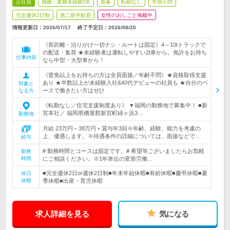
正社員
職種・業種未経験OK
急募
転勤なし
学歴不問
完全週休2日制
第二新卒歓迎
女性のおしごと掲載中
情報更新日：2026/07/17
終了予定日：
2026/08/20
《長距離・泊りがけ一切ナシ・ルートは固定》4～10tトラックで
の配送・集荷 ★未経験者は運転しやすい2t車から。免許をお持ち
仕事内容
なら中型・大型車から！
《普免以上をお持ちの方は全員面接／年齢不問》★資格取得支援
あり ★半数以上が未経験入社&40代デビューの社員も ★自分のペ
対象と
ースで働きたい方はぜひ
なる方
《転勤なし／住宅支援制度あり》 ▼福岡の勤務地で募集中！ ■新
宮本社／ 福岡県糟屋郡新宮町緑ヶ浜3…
勤務地
月給 23万円～38万円＋賞与年3回※年齢、経験、能力を考慮の
上、優遇します。※待遇条件の詳細については、面接などで…
給与
# 勤務時間とコースは固定です。# 希望等ございましたらお気軽
勤務
時間
にご相談ください。※1年単位の変形労働…
■完全週休2日or週休2日制■年末年始休暇■有給休暇■慶弔休暇■夏
休日
休暇
季休暇■出産・育児休暇
求人詳細を見る
気になる