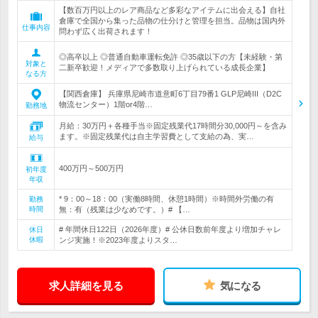
【数百万円以上のレア商品など多彩なアイテムに出会える】自社
倉庫で全国から集った品物の仕分けと管理を担当。品物は国内外
仕事内容
問わず広く出荷されます！
◎高卒以上 ◎普通自動車運転免許 ◎35歳以下の方【未経験・第
対象と
二新卒歓迎！メディアで多数取り上げられている成長企業】
なる方
【関西倉庫】 兵庫県尼崎市道意町6丁目79番1 GLP尼崎III（D2C
物流センター）1階or4階…
勤務地
月給：30万円＋各種手当※固定残業代17時間分30,000円～を含み
ます。※固定残業代は自主学習費として支給の為、実…
給与
400万円～500万円
初年度
年収
* 9：00～18：00（実働8時間、休憩1時間）※時間外労働の有
勤務
時間
無：有（残業は少なめです。）# 【…
# 年間休日122日（2026年度）# 公休日数前年度より増加チャレ
休日
休暇
ンジ実施！※2023年度よりスタ…
求人詳細を見る
気になる