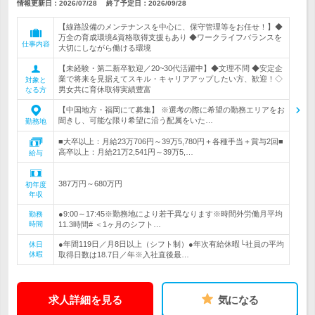
情報更新日：2026/07/28
終了予定日：
2026/09/28
【線路設備のメンテナンスを中心に、保守管理等をお任せ！】◆
万全の育成環境&資格取得支援もあり ◆ワークライフバランスを
仕事内容
大切にしながら働ける環境
【未経験・第二新卒歓迎／20~30代活躍中】◆文理不問 ◆安定企
業で将来を見据えてスキル・キャリアアップしたい方、歓迎！◇
対象と
男女共に育休取得実績豊富
なる方
【中国地方・福岡にて募集】 ※選考の際に希望の勤務エリアをお
聞きし、可能な限り希望に沿う配属をいた…
勤務地
■大卒以上：月給23万706円～39万5,780円＋各種手当＋賞与2回■
高卒以上：月給21万2,541円～39万5,…
給与
387万円～680万円
初年度
年収
●9:00～17:45※勤務地により若干異なります※時間外労働月平均
勤務
時間
11.3時間# ＜1ヶ月のシフト…
●年間119日／月8日以上（シフト制）●年次有給休暇└社員の平均
休日
休暇
取得日数は18.7日／年※入社直後最…
求人詳細を見る
気になる