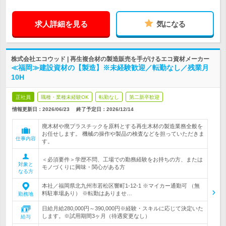
求人詳細を見る
気になる
株式会社エコウッド | 再生複合材の製造販売を手がけるエコ資材メーカー
≪福岡≫建設資材の【製造】※未経験歓迎／転勤なし／残業月
10H
正社員
職種・業種未経験OK
転勤なし
第二新卒歓迎
情報更新日：2026/06/23
終了予定日：
2026/12/14
廃木材や廃プラスチックを原料とする再生木材の製造業務全般を
お任せします。 機械の操作や製品の検査などを担っていただきま
仕事内容
す。
＜必須要件＞学歴不問、工場での勤務経験をお持ちの方、または
対象と
モノづくりに興味・関心がある方
なる方
本社／福岡県北九州市若松区響町1-12-1 ※マイカー通勤可 （無
料駐車場あり） ※転勤はありませ…
勤務地
日給月給280,000円～390,000円※経験・スキルに応じて決定いた
します。※試用期間3ヶ月（待遇変更なし）
給与