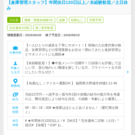
【倉庫管理スタッフ】年間休日120日以上／未経験歓迎／土日休
み
正社員
職種・業種未経験OK
急募
転勤なし
学歴不問
完全週休2日制
第二新卒歓迎
情報更新日：2026/06/30
終了予定日：
2026/08/10
【一人ひとりの成長を丁寧にサポート！】荷物の入出庫作業や検
品、在庫管理などの管理業務をお任せ！慣れてきたら進捗管理な
仕事内容
どマネジメントにも挑戦★
【未経験歓迎！】◆中途メンバー活躍中！◎頑張りを評価してほ
しい方、居心地のいい職場を探している方、プライベートを大切
対象と
にしたい方もぜひ！
なる方
【 転勤なし｜マイカー通勤OK 】 福岡県大野城市仲畑2-11-48
勤務地
月給22万円～＋諸手当＋賞与年2回※前職の給与や能力等を考慮
の上、弊社規定により給与を決定。※経験・年齢により優遇し…
給与
09：00～18：00# ★残業はほとんどありません！（繁忙期を除
勤務
時間
く）
# ★年間休日120日以上！# 【休日】* 完全週休二日制（土日）*
休日
休暇
祝日# 【休暇】* GW* お…