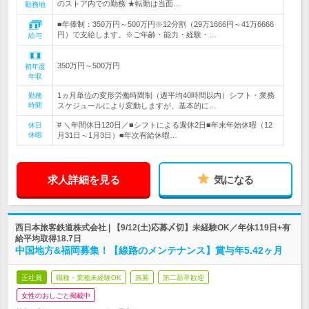
のストア内での勤務 ★転勤は当面…
勤務地
■年俸制：350万円～500万円※12分割（29万1666円～41万6666
円）で支給します。※ご年齢・能力・経験・…
給与
350万円～500万円
初年度
年収
1ヵ月単位の変形労働時間制（週平均40時間以内）シフト・業務
勤務
時間
スケジュールにより変動しますが、基本的に…
# ＼年間休日120日／■シフトによる週休2日■年末年始休暇（12
休日
休暇
月31日～1月3日）■年次有給休暇…
求人詳細を見る
気になる
西日本旅客鉄道株式会社 | 【9/12(土)応募〆切】未経験OK／年休119日+有
給平均取得18.7日
中国地方&福岡募集！【線路のメンテナンス】賞与年5.42ヶ月
正社員
職種・業種未経験OK
急募
第二新卒歓迎
女性のおしごと掲載中