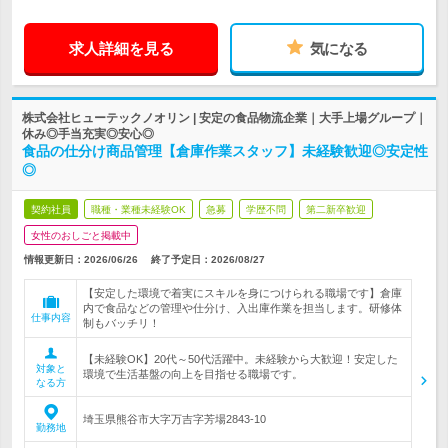
求人詳細を見る
気になる
株式会社ヒューテックノオリン | 安定の食品物流企業｜大手上場グループ｜
休み◎手当充実◎安心◎
食品の仕分け商品管理【倉庫作業スタッフ】未経験歓迎◎安定性
◎
契約社員
職種・業種未経験OK
急募
学歴不問
第二新卒歓迎
女性のおしごと掲載中
情報更新日：2026/06/26
終了予定日：
2026/08/27
【安定した環境で着実にスキルを身につけられる職場です】倉庫
内で食品などの管理や仕分け、入出庫作業を担当します。研修体
仕事内容
制もバッチリ！
【未経験OK】20代～50代活躍中。未経験から大歓迎！安定した
対象と
環境で生活基盤の向上を目指せる職場です。
なる方
埼玉県熊谷市大字万吉字芳場2843-10
勤務地