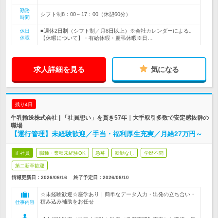
勤務
シフト制8：00～17：00（休憩60分）
時間
■週休2日制（シフト制／月8日以上）※会社カレンダーによる。
休日
休暇
【休暇について】・有給休暇・慶弔休暇※日…
求人詳細を見る
気になる
残り4日
牛乳輸送株式会社 | 「社員想い」を貫き57年｜大手取引多数で安定感抜群の
職場
【運行管理】未経験歓迎／手当・福利厚生充実／月給27万円～
正社員
職種・業種未経験OK
急募
転勤なし
学歴不問
第二新卒歓迎
情報更新日：2026/06/16
終了予定日：
2026/08/10
☆未経験歓迎☆座学あり｜簡単なデータ入力・出発の立ち合い・
積み込み補助をお任せ
仕事内容