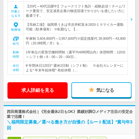
【20代～40代活躍中】フォークリフト免許・経験必須！チームワ
ーク重視で、安定成長企業の物流現場でやりがいを感じたい方に
対象と
最適です。
なる方
【耳納工場】 福岡県うきは市吉井町富永1820-1 ※マイカー通勤
可能（駐車場有） ※転勤なし 【…
勤務地
年俸制 3,604,800円～3,957,600円※固定残業代 39,900円～43,800
円（20.0時間／月）を…
給与
1年単位の変形労働時間制（週平均40時間以内）休憩時間：120分
勤務
時間
＜シフト例＞8：00～20：00/日…
# 年間休日120日* 週休2日制（シフト制） ※会社カレンダーに
休日
休暇
よる* 年末年始休暇* 有給休暇（…
求人詳細を見る
気になる
西田商運株式会社 | 《完全週休2日もOK》業績好調◎メディア注目の安定企
業で活躍！
＼福岡限定募集／選べる働き方が自慢の【ルート配送】*賞与年3
回