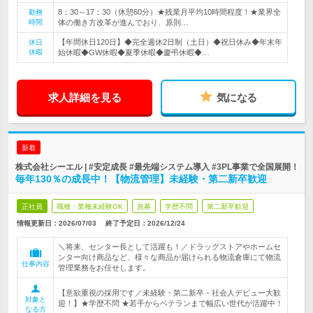
8：30～17：30（休憩60分）★残業月平均10時間程度！★業界全
勤務
時間
体の働き方改革が進んでおり、原則…
【年間休日120日】◆完全週休2日制（土日）◆祝日休み◆年末年
休日
休暇
始休暇◆GW休暇◆夏季休暇◆慶弔休暇◆…
求人詳細を見る
気になる
新着
株式会社シーエル | #安定成長 #最先端システム導入 #3PL事業で全国展開！
毎年130％の成長中！【物流管理】未経験・第二新卒歓迎
正社員
職種・業種未経験OK
急募
学歴不問
第二新卒歓迎
情報更新日：2026/07/03
終了予定日：
2026/12/24
＼将来、センター長として活躍も！／ドラッグストアやホームセ
ンター向け商品など、様々な商品が届けられる物流倉庫にて物流
仕事内容
管理業務をお任せします。
【意欲重視の採用です／未経験・第二新卒・社会人デビュー大歓
対象と
迎！】★学歴不問 ★若手からベテランまで幅広い世代が活躍中！
なる方