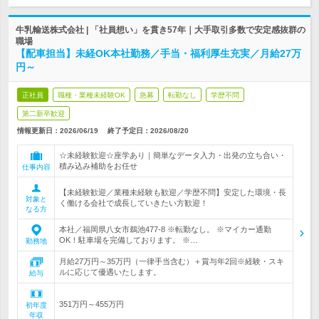
牛乳輸送株式会社 | 「社員想い」を貫き57年｜大手取引多数で安定感抜群の
職場
【配車担当】未経OK本社勤務／手当・福利厚生充実／月給27万
円～
正社員
職種・業種未経験OK
急募
転勤なし
学歴不問
第二新卒歓迎
情報更新日：2026/06/19
終了予定日：
2026/08/20
☆未経験歓迎☆座学あり｜簡単なデータ入力・出発の立ち合い・
積み込み補助をお任せ
仕事内容
【未経験歓迎／業種未経験も歓迎／学歴不問】安定した環境・長
対象と
く働ける会社で成長していきたい方歓迎！
なる方
本社／福岡県八女市鵜池477-8 ※転勤なし。 ※マイカー通勤
OK！駐車場を完備しております。 ※…
勤務地
月給27万円～35万円（一律手当含む）＋賞与年2回※経験・スキ
ルに応じて優遇いたします。
給与
351万円～455万円
初年度
年収