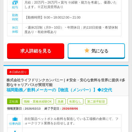
月給：20万円～26万円＋賞与 ※経験・能力を考慮し、優遇いた
します。※正社員登用あり
給与
勤務
【勤務時間】9:00～18:0012:00～21:00
時間
・週休2日制（月9～10日）・年間休日：約110日前後・希望休制
休日
休暇
度あり・有給休暇あり
求人詳細を見る
気になる
本日締め切り
株式会社ライフドリンクカンパニー | ＃安全・安心な飲料を世界に提供 #多
彩なキャリアパスが実現可能
福岡勤務／飲料メーカーの【物流（メンバー）】◆2交代
正社員
職種・業種未経験OK
急募
転勤なし
第二新卒歓迎
情報更新日：2026/02/13
終了予定日：
2026/08/06
自社製品ペットボトル飲料を製造している工場横の倉庫にて、フ
ォークリフト業務をお任せします。
仕事内容