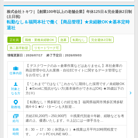
株式会社トキワ | 【創業100年以上の老舗企業】年休125日＆完全週休2日制
(土日祝)
転勤なし＆福岡本社で働く【商品管理】★未経験OK★基本定時
退社
正社員
職種・業種未経験OK
急募
転勤なし
完全週休2日制
第二新卒歓迎
リモートワーク可
情報更新日：2026/07/17
終了予定日：
2026/09/03
【 デスクワークのみ＝倉庫作業などはありません 】本社倉庫の
商品管理や仕入れ業務・自社ECサイトに関するデータ管理など
仕事内容
をお任せします
【 “これまで”ではなく”これから”に期待した採用です／未経験OK
】★Excelに抵抗がない方(基本操作ができればOK) ★35歳以下の
対象と
方(※)
なる方
【 転勤なし！博多駅近くの好立地 】 福岡県福岡市博多区博多駅
南4-4-1 ★U・Iターンも大歓迎…
勤務地
月給230,200円～250,900円 ※残業代別途※年齢、経験などを考
慮の上、優遇いたします。※上記には一律手当を…
給与
8：30 ～ 17：30（ 休憩あり ）★残業は月平均10時間程度で
勤務
時間
す。 ノートPCやLINE WO…