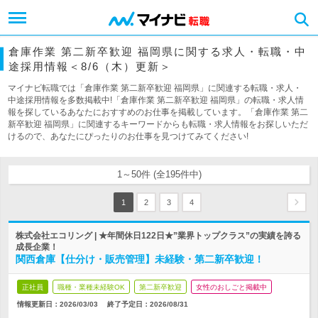
倉庫作業 第二新卒歓迎 福岡県に関する求人・転職・中
途採用情報＜8/6（木）更新＞
マイナビ転職では「倉庫作業 第二新卒歓迎 福岡県」に関連する転職・求人・
中途採用情報を多数掲載中!「倉庫作業 第二新卒歓迎 福岡県」の転職・求人情
報を探しているあなたにおすすめのお仕事を掲載しています。「倉庫作業 第二
新卒歓迎 福岡県」に関連するキーワードからも転職・求人情報をお探しいただ
けるので、あなたにぴったりのお仕事を見つけてみてください!
1～50件 (全195件中)
1
2
3
4
株式会社エコリング | ★年間休日122日★”業界トップクラス”の実績を誇る
成長企業！
関西倉庫【仕分け・販売管理】未経験・第二新卒歓迎！
正社員
職種・業種未経験OK
第二新卒歓迎
女性のおしごと掲載中
情報更新日：2026/03/03
終了予定日：
2026/08/31