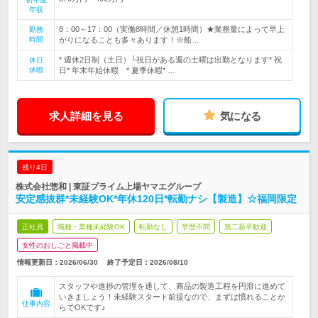
年収
8：00～17：00（実働8時間／休憩1時間）★業務量によって早上
勤務
時間
がりになることも多々あります！※船…
* 週休2日制（土日）└祝日がある週の土曜は出勤となります* 祝
休日
休暇
日* 年末年始休暇 * 夏季休暇* …
求人詳細を見る
気になる
残り4日
株式会社惣和 | 東証プライム上場ヤマエグループ
安定感抜群*未経験OK*年休120日*転勤ナシ【製造】☆福岡限定
正社員
職種・業種未経験OK
転勤なし
学歴不問
第二新卒歓迎
女性のおしごと掲載中
情報更新日：2026/06/30
終了予定日：
2026/08/10
スタッフや進捗の管理を通して、商品の製造工程を円滑に進めて
いきましょう！未経験スタート前提なので、まずは慣れることか
仕事内容
らでOKです♪