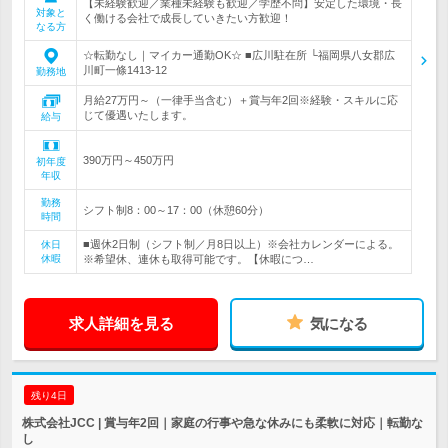
【未経験歓迎／業種未経験も歓迎／学歴不問】安定した環境・長
対象と
く働ける会社で成長していきたい方歓迎！
なる方
☆転勤なし｜マイカー通勤OK☆ ■広川駐在所 └福岡県八女郡広
川町一條1413-12
勤務地
月給27万円～（一律手当含む）＋賞与年2回※経験・スキルに応
じて優遇いたします。
給与
390万円～450万円
初年度
年収
勤務
シフト制8：00～17：00（休憩60分）
時間
■週休2日制（シフト制／月8日以上）※会社カレンダーによる。
休日
休暇
※希望休、連休も取得可能です。【休暇につ…
求人詳細を見る
気になる
残り4日
株式会社JCC | 賞与年2回｜家庭の行事や急な休みにも柔軟に対応｜転勤な
し