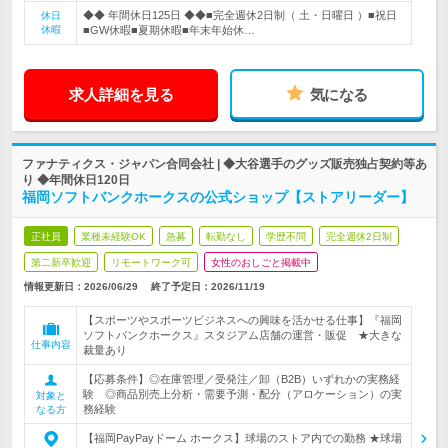
◆◆ 年間休日125日 ◆◆■完全週休2日制（ 土・日曜日 ）■祝日
休日
休暇
■GW休暇■夏期休暇■年末年始休…
求人詳細を見る
気になる
ファナティクス・ジャパン合同会社 | ◆大谷選手のグッズ販売独占契約等あ
り ◆年間休日120日
福岡ソフトバンクホークスの公式ショップ【ストアリーダー】
正社員
業種未経験OK
急募
転勤なし
学歴不問
完全週休2日制
第二新卒歓迎
リモートワーク可
女性のおしごと掲載中
情報更新日：2026/06/29
終了予定日：
2026/11/19
【スポーツやスポーツビジネスへの興味を活かせる仕事】『福岡
ソフトバンクホークス』スタジアム店舗の運営・販促 ★大きな
仕事内容
裁量あり
【応募条件】◎在庫管理／受発注／卸（B2B）いずれかの実務経
験 ◎商品別売上分析・需要予測・配分（アロケーション）の実
対象と
務経験
なる方
【福岡PayPayドーム ホークス】球場のストア内での勤務 ★球場