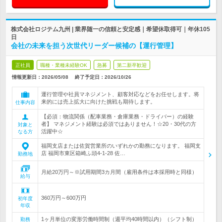
株式会社ロジテム九州 | 業界随一の信頼と安定感｜希望休取得可｜年休105
日
会社の未来を担う次世代リーダー候補の【運行管理】
正社員
職種・業種未経験OK
急募
第二新卒歓迎
情報更新日：2026/05/08
終了予定日：
2026/10/26
運行管理や社員マネジメント、顧客対応などをお任せします。将
来的には売上拡大に向けた挑戦も期待します。
仕事内容
【必須：物流関係（配車業務・倉庫業務・ドライバー）の経験
者】 マネジメント経験は必須ではありません！☆20・30代の方
対象と
活躍中☆
なる方
福岡支店または佐賀営業所のいずれかの勤務になります。 福岡支
店 福岡市東区箱崎ふ頭4-1-28 佐…
勤務地
月給20万円～※試用期間3カ月間（雇用条件は本採用時と同様）
給与
360万円～600万円
初年度
年収
1ヶ月単位の変形労働時間制（週平均40時間以内）（シフト制）
勤務