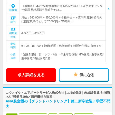
《福岡県》 本社/福岡県福岡市博多区金の隈3-14-3 宇美東センタ
ー/福岡県糟屋郡宇美町宇美33…
勤務地
月給：240,000円～350,000円＋各種手当＋＋賞与年2回※給与内
に固定残業代として67,000円～/45時間…
給与
320万円～340万円
初年度
年収
勤務
9：00～18：00（実働8時間／休憩60分）時間外労働の有無：有
時間
* 週休2日制（日・シフト制）* 年末年始休暇* GW休暇* 夏季休暇*
休日
休暇
慶弔休暇* 有給休暇* 産…
求人詳細を見る
気になる
コウノイケ・エアポートサービス株式会社 | 上場企業G｜未経験歓迎*社員寮
あり*残業月10h／飛行機好き歓迎！
ANA航空機の【グランドハンドリング】第二新卒歓迎／学歴不問
★