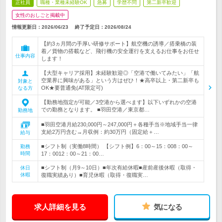
正社員
職種・業種未経験OK
急募
学歴不問
第二新卒歓迎
女性のおしごと掲載中
情報更新日：2026/06/23
終了予定日：
2026/08/24
【約3ヵ月間の手厚い研修サポート】航空機の誘導／搭乗橋の装
着／貨物の搭載など、飛行機の安全運行を支えるお仕事をお任せ
仕事内容
します！
【大型キャリア採用】未経験歓迎◎「空港で働いてみたい」「航
空業界に興味がある」という方はぜひ！★高卒以上・第二新卒も
対象と
OK★要普通免(AT限定可)
なる方
【勤務地指定が可能／3空港から選べます】以下いずれかの空港
での勤務となります。 ■羽田空港／東京都…
勤務地
■羽田空港月給230,000円～247,000円＋各種手当※地域手当一律
支給2万円含む→月収例：約30万円（固定給＋…
給与
■シフト制（実働8時間） 【シフト例】6：00～15：008：00～
勤務
時間
17：0012：00～21：00…
■シフト制（月9～10日）■年次有給休暇■産前産後休暇（取得・
休日
休暇
復職実績あり）■育児休暇（取得・復職実…
求人詳細を見る
気になる