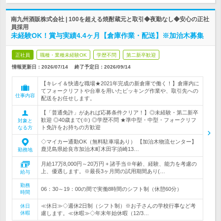
南九州酒販株式会社 | 100を超える焼酎蔵元と取引◆夜勤なし◆安心の正社
員採用
未経験OK！賞与実績4.4ヶ月【倉庫作業・配送】※加治木募集
正社員
職種・業種未経験OK
学歴不問
第二新卒歓迎
情報更新日：2026/07/14
終了予定日：
2026/09/14
【キレイ＆快適な職場★2021年完成の新倉庫で働く！】倉庫内に
てフォークリフトや台車を用いたピッキング作業や、取引先への
仕事内容
配送をお任せします。
【「普通免許」があれば応募条件クリア！】◎未経験・第二新卒
歓迎 ◎40歳まで(※) ◎学歴不問 ★準中型・中型・フォークリフ
対象と
ト免許をお持ちの方歓迎
なる方
◇マイカー通勤OK（無料駐車場あり） 【加治木物流センター】
鹿児島県姶良市加治木町木田字須崎13…
勤務地
月給17万8,000円～20万円 + 諸手当※年齢、経験、能力を考慮の
上、優遇します。※最長3ヶ月間の試用期間あり(…
給与
勤務
06：30～19：00の間で実働8時間のシフト制（休憩60分）
時間
≪休日≫◇週休2日制（シフト制）※お子さんの学校行事など考
休日
休暇
慮します。≪休暇≫◇年末年始休暇（12/3…