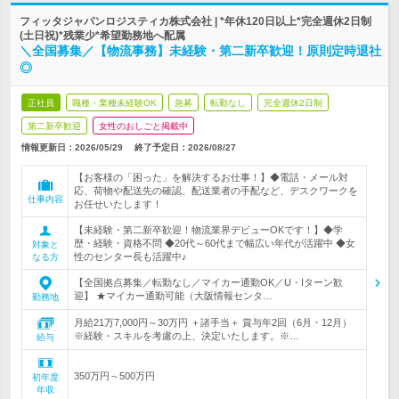
フィッタジャパンロジスティカ株式会社 | *年休120日以上*完全週休2日制
(土日祝)*残業少*希望勤務地へ配属
＼全国募集／【物流事務】未経験・第二新卒歓迎！原則定時退社
◎
正社員
職種・業種未経験OK
急募
転勤なし
完全週休2日制
第二新卒歓迎
女性のおしごと掲載中
情報更新日：2026/05/29
終了予定日：
2026/08/27
【お客様の「困った」を解決するお仕事！】◆電話・メール対
応、荷物や配送先の確認、配送業者の手配など、デスクワークを
仕事内容
お任せいたします！
【未経験・第二新卒歓迎！物流業界デビューOKです！】◆学
歴・経験・資格不問 ◆20代～60代まで幅広い年代が活躍中 ◆女
対象と
性のセンター長も活躍中♪
なる方
【全国拠点募集／転勤なし／マイカー通勤OK／U・Iターン歓
迎】 ★マイカー通勤可能（大阪情報センタ…
勤務地
月給21万7,000円～30万円 ＋諸手当＋ 賞与年2回（6月・12月）
※経験・スキルを考慮の上、決定いたします。※…
給与
350万円～500万円
初年度
年収