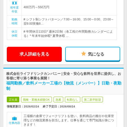
400万円～550万円
初年度
年収
# シフト制シフトパターン／7:00～16:00、15:00～0:00、23:00～
勤務
時間
翌8:00実働8…
# 年間休日110日* 週休2日制（各工程の年間勤務カレンダーによ
休日
休暇
る）* 年末年始休暇* 夏季休暇 …
求人詳細を見る
気になる
株式会社ライフドリンクカンパニー | 安全・安心な飲料を世界に提供し、お
客様に寄り添う事業を展開！
福岡勤務／飲料メーカー工場の【物流（メンバー）】日勤・夜勤
制
正社員
職種・業種未経験OK
急募
転勤なし
第二新卒歓迎
情報更新日：2026/02/24
終了予定日：
2026/08/24
工場横の倉庫でフォークリフトを使い、飲料商品の搬出や在庫管
理などの物流業務を担当します。仕事を通じて専門知識が身につ
仕事内容
きます！