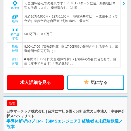
＼全国67拠点での募集です！／ ※U・Iターン歓迎。勤務地は希
望を考慮します。 ※転勤なし 【北海…
勤務地
月給16万4,960円～19万6,160円（地域別基本給）＋成績手当（歩
合給）※歩合給は自己売上額の50％～最大80…
給与
500万円～1000万円
初年度
年収
9:00~17:00（実働7時間）※ 17:00以降の業務が生じる場合は、出
勤務
時間
勤時間の変更可能（11:…
# 年間休日125日* 完全週休2日制（お客様の都合に合わせて、自
休日
休暇
由に変更できます）* 有給休暇* …
求人詳細を見る
気になる
新着
日本マーテック株式会社 | 台湾に本社を置く分析企業の日本法人！半導体分
析スペシャリスト
半導体解析のプロへ【SIMSエンジニア】経験者＆未経験歓迎／
熊本