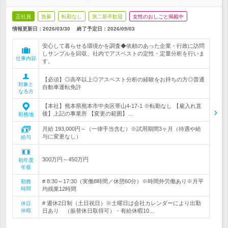
正社員
急募
転勤なし
第二新卒歓迎
女性のおしごと掲載中
情報更新日：2026/03/30
終了予定日：
2026/09/03
安心して暮らせる環境かを調査◆依頼のあった企業・行政に訪問
しサンプルを回収、社内でアスベストの定性・定量分析を行いま
仕事内容
す。
【必須】◎高卒以上◎アスベスト分析の経験をお持ちの方◎普通
対象と
自動車運転免許
なる方
【本社】熊本県熊本市中央区帯山4-17-1 ※転勤なし 【雇入れ直
後】上記の事業所 【変更の範囲】…
勤務地
月給 193,000円～（一律手当含む）※試用期間3ヶ月（待遇や給
与に変更なし）
給与
300万円～450万円
初年度
年収
# 8:30～17:30（実働8時間／休憩60分）※時間外労働あり※月平
勤務
時間
均残業12時間
# 週休2日制（土日祝日）※土曜日は会社カレンダーにより出勤
休日
休暇
日あり （振替休日取得可）・有給休暇10…