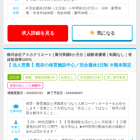
# 完全週休2日制（土日祝）☆年間休日127日☆・GW・夏季休
休日
休暇
暇・年末年始休暇・有給休暇・慶弔休暇・…
求人詳細を見る
気になる
株式会社アスカクリエート | 賞与実績6か月分｜経験者優遇｜転勤なし｜有
休取得率100%
【 法人営業 】既存の保育施設中心／完全週休2日制 ※熊本限定
正社員
職種・業種未経験OK
転勤なし
完全週休2日制
第二新卒歓迎
女性のおしごと掲載中
情報更新日：2026/07/21
終了予定日：
2026/09/07
保育・療育施設と求職者をつなぐ人材コーディネーターをお任せ
します！営業として大切なのは「売ること」ではなく「相手の課
仕事内容
題を解決すること」。
【 20～30代活躍中！ 】【 営業経験を活かしたい方歓迎！ 】◎普
通免許(AT可) ◎専門・短大卒以上 ★KPI管理や数値分析の経験が
対象と
あれば活かせます！
なる方