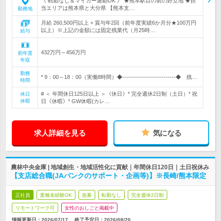
《 転勤なし＆マイカー通勤OK 》 ★熊本駅目の前の好立地 ★担
当エリアは熊本県と大分県 【熊本支…
勤務地
月給 260,500円以上 + 賞与年2回（前年度実績6か月分★100万円
以上）※上記の金額には固定残業代（月25時…
給与
432万円～456万円
初年度
年収
勤務
* 9：00～18：00（実働8時間）◆---------------------------◆ 残…
時間
# ＜ 年間休日125日以上 ＞《休日》* 完全週休2日制（土日）* 祝
休日
休暇
日《休暇》* GW休暇(カレ…
求人詳細を見る
気になる
農林中央金庫 | 地域創生・地域活性化に貢献｜年間休日120日｜土日祝休み
【支店総合職(JAバンクのサポート・企画等)】※長崎/熊本限定
正社員
業種未経験OK
急募
転勤なし
完全週休2日制
リモートワーク可
女性のおしごと掲載中
情報更新日：2026/07/17
終了予定日：
2026/08/20