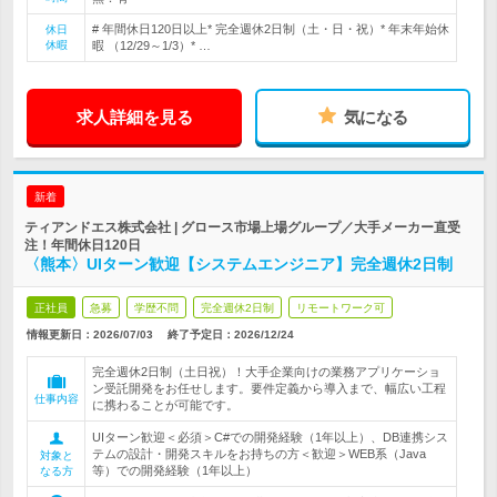
# 年間休日120日以上* 完全週休2日制（土・日・祝）* 年末年始休
休日
休暇
暇 （12/29～1/3）* …
求人詳細を見る
気になる
新着
ティアンドエス株式会社 | グロース市場上場グループ／大手メーカー直受
注！年間休日120日
〈熊本〉UIターン歓迎【システムエンジニア】完全週休2日制
正社員
急募
学歴不問
完全週休2日制
リモートワーク可
情報更新日：2026/07/03
終了予定日：
2026/12/24
完全週休2日制（土日祝）！大手企業向けの業務アプリケーショ
ン受託開発をお任せします。要件定義から導入まで、幅広い工程
仕事内容
に携わることが可能です。
UIターン歓迎＜必須＞C#での開発経験（1年以上）、DB連携シス
テムの設計・開発スキルをお持ちの方＜歓迎＞WEB系（Java
対象と
等）での開発経験（1年以上）
なる方