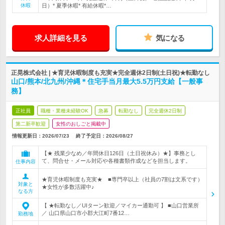
休暇
日）* 夏季休暇* 有給休暇*…
求人詳細を見る
気になる
正晃株式会社 | ★育児休暇制度も充実★完全週休2日制(土日祝)★転勤なし
山口/熊本/北九州/沖縄＊住宅手当月最大5.5万円支給【一般事
務】
正社員
職種・業種未経験OK
急募
転勤なし
完全週休2日制
第二新卒歓迎
女性のおしごと掲載中
情報更新日：2026/07/23
終了予定日：
2026/08/27
【★ 残業少なめ／年間休日126日（土日祝休み）★】事務とし
て、問合せ・メール対応や各種書類作成などを担当します。
仕事内容
★育児休暇制度も充実★ ■専門卒以上（社員の7割は文系です）
対象と
★女性が多数活躍中♪
なる方
【 ★転勤なし／UIターン歓迎／マイカー通勤可 】 ■山口営業所
／ 山口県山口市小郡大江町7番12…
勤務地