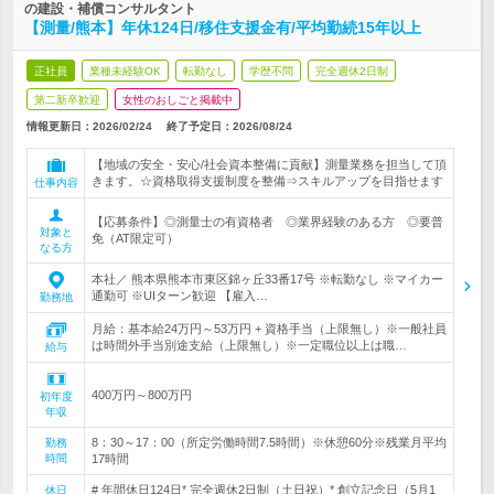
の建設・補償コンサルタント
【測量/熊本】年休124日/移住支援金有/平均勤続15年以上
正社員
業種未経験OK
転勤なし
学歴不問
完全週休2日制
第二新卒歓迎
女性のおしごと掲載中
情報更新日：2026/02/24
終了予定日：
2026/08/24
【地域の安全・安心/社会資本整備に貢献】測量業務を担当して頂
きます。☆資格取得支援制度を整備⇒スキルアップを目指せます
仕事内容
【応募条件】◎測量士の有資格者 ◎業界経験のある方 ◎要普
対象と
免（AT限定可）
なる方
本社／ 熊本県熊本市東区錦ヶ丘33番17号 ※転勤なし ※マイカー
通勤可 ※UIターン歓迎 【雇入…
勤務地
月給：基本給24万円～53万円 + 資格手当（上限無し）※一般社員
は時間外手当別途支給（上限無し）※一定職位以上は職…
給与
400万円～800万円
初年度
年収
8：30～17：00（所定労働時間7.5時間）※休憩60分※残業月平均
勤務
時間
17時間
# 年間休日124日* 完全週休2日制（土日祝）* 創立記念日（5月1
休日