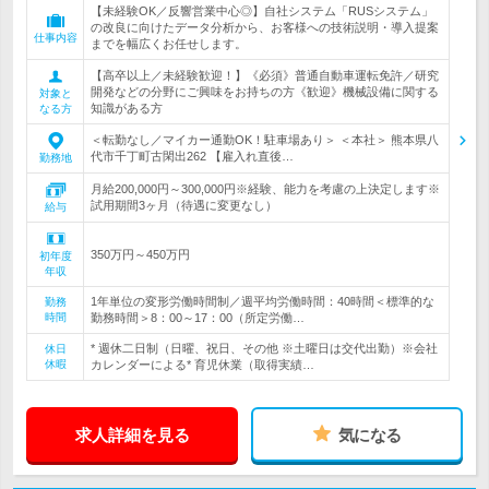
【未経験OK／反響営業中心◎】自社システム「RUSシステム」
の改良に向けたデータ分析から、お客様への技術説明・導入提案
仕事内容
までを幅広くお任せします。
【高卒以上／未経験歓迎！】《必須》普通自動車運転免許／研究
開発などの分野にご興味をお持ちの方《歓迎》機械設備に関する
対象と
知識がある方
なる方
＜転勤なし／マイカー通勤OK！駐車場あり＞ ＜本社＞ 熊本県八
代市千丁町古閑出262 【雇入れ直後…
勤務地
月給200,000円～300,000円※経験、能力を考慮の上決定します※
試用期間3ヶ月（待遇に変更なし）
給与
350万円～450万円
初年度
年収
1年単位の変形労働時間制／週平均労働時間：40時間＜標準的な
勤務
時間
勤務時間＞8：00～17：00（所定労働…
* 週休二日制（日曜、祝日、その他 ※土曜日は交代出勤）※会社
休日
休暇
カレンダーによる* 育児休業（取得実績…
求人詳細を見る
気になる