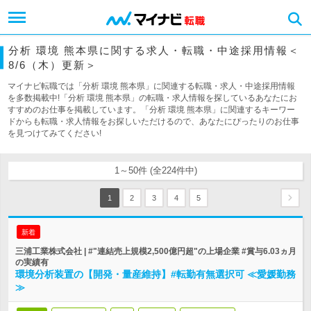
分析 環境 熊本県に関する求人・転職・中途採用情報＜
8/6（木）更新＞
マイナビ転職では「分析 環境 熊本県」に関連する転職・求人・中途採用情報
を多数掲載中!「分析 環境 熊本県」の転職・求人情報を探しているあなたにお
すすめのお仕事を掲載しています。「分析 環境 熊本県」に関連するキーワー
ドからも転職・求人情報をお探しいただけるので、あなたにぴったりのお仕事
を見つけてみてください!
1～50件 (全224件中)
1
2
3
4
5
新着
三浦工業株式会社 | #"連結売上規模2,500億円超"の上場企業 #賞与6.03ヵ月
の実績有
環境分析装置の【開発・量産維持】#転勤有無選択可 ≪愛媛勤務
≫