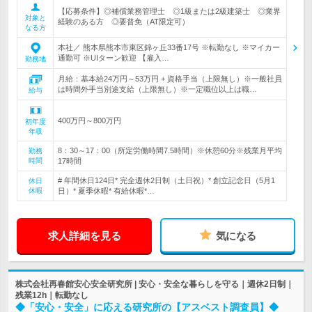
【応募条件】◎補償業務管理士 ◎1級または2級建築士 ◎業界
対象と
経験のある方 ◎要普免（AT限定可）
なる方
本社／ 熊本県熊本市東区錦ヶ丘33番17号 ※転勤なし ※マイカー
通勤可 ※UIターン歓迎 【雇入…
勤務地
月給：基本給24万円～53万円 + 資格手当（上限無し）※一般社員
は時間外手当別途支給（上限無し）※一定職位以上は職…
給与
400万円～800万円
初年度
年収
8：30～17：00（所定労働時間7.5時間）※休憩60分※残業月平均
勤務
時間
17時間
# 年間休日124日* 完全週休2日制（土日祝）* 創立記念日（5月1
休日
休暇
日）* 夏季休暇* 有給休暇*…
求人詳細を見る
気になる
株式会社再春館安心安全研究所 | 安心・安全な暮らしを守る｜週休2日制｜
残業12h｜転勤なし
◆「安心・安全」に応える研究所の【アスベスト調査員】◆