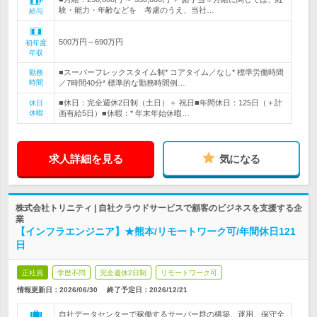
験・能力・年齢などを 考慮のうえ、当社…
給与
500万円～690万円
初年度
年収
■スーパーフレックスタイム制* コアタイム／なし* 標準労働時間
勤務
時間
／7時間40分* 標準的な勤務時間例…
■休日：完全週休2日制（土日）＋ 祝日■年間休日：125日（＋計
休日
休暇
画有給5日）■休暇：* 年末年始休暇…
求人詳細を見る
気になる
株式会社トリニティ | 自社クラウドサービスで顧客のビジネスを支援する企
業
【インフラエンジニア】★熊本/リモートワーク可/年間休日121
日
正社員
学歴不問
完全週休2日制
リモートワーク可
情報更新日：2026/06/30
終了予定日：
2026/12/21
自社データセンターで稼働するサーバー群の構築、運用、保守全