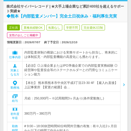
株式会社サイバーレコード | ★大手上場企業など累計400社を超えるサポー
ト実績★
◆熊本【内部監査メンバー】完全土日祝休み・福利厚生充実
正社員
業種未経験OK
転勤なし
学歴不問
完全週休2日制
女性のおしごと掲載中
情報更新日：2026/07/07
終了予定日：
2026/12/10
内部監査体制の構築における実務サポートから担当し、将来的に
は体制拡充・内部監査機能の高度化にも携わります。
仕事内容
【必須】◎上場企業またはIPO準備企業での内部監査実務経験 ◎
経営陣や監査役会等のステークホルダーとの円滑なコミュニケー
対象と
ション能力
なる方
【本社】 熊本県熊本市中央区平成3丁目23-30 4F 【雇入れ直後】
上記事業所 【変更の範囲】会…
勤務地
月給：250,000円～※試用期間3ヶ月あり(条件変動無し)
給与
380万円～380万円
初年度
年収
# 9:00～18:00休憩時間60分時間外労働の有無：有※入社2ヶ月目
勤務
時間
から以下の時間で自分が好きな…