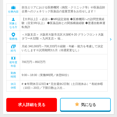
担当エリアにおける医療機関（病院・クリニック等）や医薬品卸
企業へのジェネリック医薬品の提案営業をお任せします！
仕事内容
【大卒以上】＜必須＞◆MR認定資格 ◆医療機関への訪問営業経
験（目安3年以上） ◆医薬品卸との関係構築経験 ◆普通自動車運
対象と
転免許
なる方
＜大阪支店＞ 大阪府大阪市北区大深町4-20 グランフロント大阪
タワーA 32階 ＜九州支店＞ 福…
勤務地
月給 340,000円～708,333円※経験・年齢・能力を考慮して決定
いたします※試用期間3カ月（待遇変更なし）
給与
700万円～850万円
初年度
年収
勤務
9:00～18:00（実働8時間／休憩60分）
時間
# ★年間休日123日★* 完全週休2日制（土日祝休み）* 有給休暇
休日
休暇
（10日～20日／下限日数は入社…
求人詳細を見る
気になる