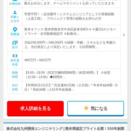
般をお任せします。チームマネジメントも担っていただきます。
仕事内容
学歴不問！＜必須要件＞システムエンジニアとしての実務経験
対象と
（上流工程）、プロジェクト管理の経験をお持ちの方
なる方
熊本オフィス 熊本県熊本市中央区妙体寺町5-4 ※週2日のリモー
トワーク・在宅勤務相談可 ※転勤当…
勤務地
月給249,000円～348,000円 ※経験・年齢・スキルなどを考慮の
上、当社規定により決定いたします。※試用期間…
給与
489万円～666万円
初年度
年収
【9:00～18:00（所定労働時間8時間／休憩1時間）】 ※休憩
勤務
時間
（12:00～13:00）◆時間外…
【年間休日121日】* 完全週休2日制（土日祝）* 年末年始休暇（5
休日
休暇
日）* 有給休暇（入社半年経過後…
求人詳細を見る
気になる
株式会社九州開発エンジニヤリング | 熊本県認定ブライト企業！S50年創業