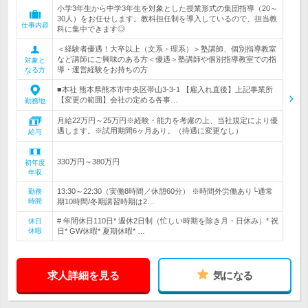
小学3年生から中学3年生を対象とした授業形式の集団指導（20～
30人）をお任せします。教科担任制を導入しているので、担当教
仕事内容
科に集中できます◎
＜経験者優遇！大卒以上（文系・理系）＞塾講師、個別指導教室
など講師にご興味のある方＜優遇＞塾講師や個別指導教室での指
対象と
導・運営経験をお持ちの方
なる方
■本社 熊本県熊本市中央区帯山3-3-1 【雇入れ直後】上記事業所
【変更の範囲】会社の定める各事…
勤務地
月給22万円～25万円※経験・能力を考慮の上、当社規定により優
遇します。※試用期間6ヶ月あり。（待遇に変更なし）
給与
330万円～380万円
初年度
年収
13:30～22:30（実働8時間／休憩60分） ※時間外労働あり└通常
勤務
時間
期10時間/冬期講習時期は2…
# 年間休日110日* 週休2日制（忙しい時期を除き月・日休み）* 祝
休日
休暇
日* GW休暇* 夏期休暇* …
求人詳細を見る
気になる