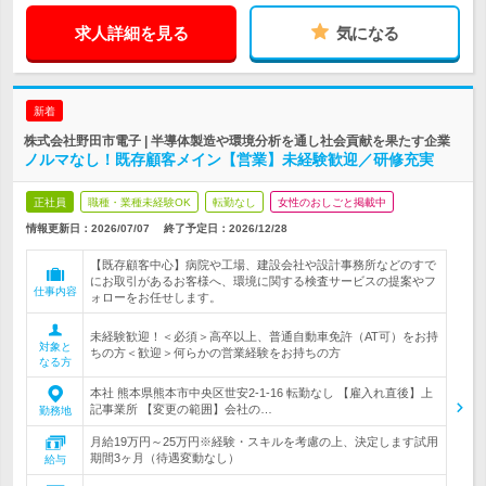
求人詳細を見る
気になる
新着
株式会社野田市電子 | 半導体製造や環境分析を通し社会貢献を果たす企業
ノルマなし！既存顧客メイン【営業】未経験歓迎／研修充実
正社員
職種・業種未経験OK
転勤なし
女性のおしごと掲載中
情報更新日：2026/07/07
終了予定日：
2026/12/28
【既存顧客中心】病院や工場、建設会社や設計事務所などのすで
にお取引があるお客様へ、環境に関する検査サービスの提案やフ
仕事内容
ォローをお任せします。
未経験歓迎！＜必須＞高卒以上、普通自動車免許（AT可）をお持
対象と
ちの方＜歓迎＞何らかの営業経験をお持ちの方
なる方
本社 熊本県熊本市中央区世安2-1-16 転勤なし 【雇入れ直後】上
記事業所 【変更の範囲】会社の…
勤務地
月給19万円～25万円※経験・スキルを考慮の上、決定します試用
期間3ヶ月（待遇変動なし）
給与