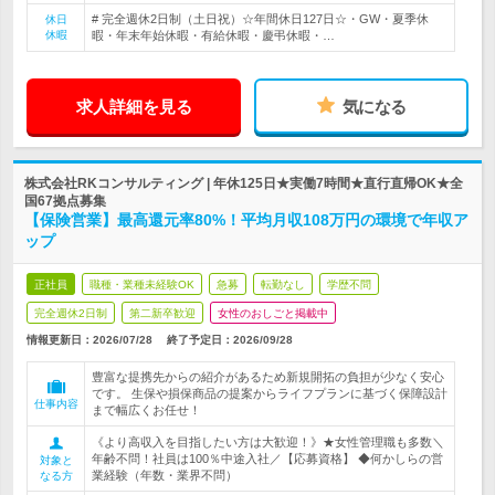
# 完全週休2日制（土日祝）☆年間休日127日☆・GW・夏季休
休日
休暇
暇・年末年始休暇・有給休暇・慶弔休暇・…
求人詳細を見る
気になる
株式会社RKコンサルティング | 年休125日★実働7時間★直行直帰OK★全
国67拠点募集
【保険営業】最高還元率80%！平均月収108万円の環境で年収ア
ップ
正社員
職種・業種未経験OK
急募
転勤なし
学歴不問
完全週休2日制
第二新卒歓迎
女性のおしごと掲載中
情報更新日：2026/07/28
終了予定日：
2026/09/28
豊富な提携先からの紹介があるため新規開拓の負担が少なく安心
です。 生保や損保商品の提案からライフプランに基づく保障設計
仕事内容
まで幅広くお任せ！
《より高収入を目指したい方は大歓迎！》★女性管理職も多数＼
年齢不問！社員は100％中途入社／【応募資格】 ◆何かしらの営
対象と
業経験（年数・業界不問）
なる方