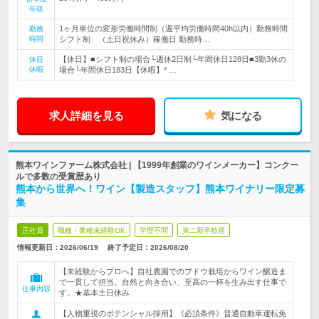
年収
1ヶ月単位の変形労働時間制（週平均労働時間40h以内）勤務時間
勤務
時間
シフト制 （土日祝休み）稼働日 勤務時…
【休日】■シフト制の場合└週休2日制└年間休日128日■3勤3休の
休日
休暇
場合└年間休日183日【休暇】* …
求人詳細を見る
気になる
熊本ワインファーム株式会社 | 【1999年創業のワインメーカー】コンクー
ルで多数の受賞歴あり
熊本から世界へ！ワイン【製造スタッフ】熊本ワイナリー限定募
集
正社員
職種・業種未経験OK
学歴不問
第二新卒歓迎
情報更新日：2026/06/19
終了予定日：
2026/08/20
【未経験からプロへ】自社農園でのブドウ栽培からワイン醸造ま
で一貫して担当。自然と向き合い、至高の一杯を生み出す仕事で
仕事内容
す。★基本土日休み
【人物重視のポテンシャル採用】《必須条件》普通自動車運転免