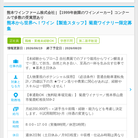
熊本ワインファーム株式会社 | 【1999年創業のワインメーカー】コンクー
ルで多数の受賞歴あり
熊本から世界へ！ワイン【製造スタッフ】菊鹿ワイナリー限定募
集
正社員
職種・業種未経験OK
学歴不問
第二新卒歓迎
情報更新日：2026/06/19
終了予定日：
2026/08/20
【未経験からプロへ】自社農園でのブドウ栽培からワイン醸造ま
で一貫して担当。自然と向き合い、至高の一杯を生み出す仕事で
仕事内容
す。★基本土日休み
【人物重視のポテンシャル採用】《必須条件》普通自動車運転免
許／25歳以下の方 ★ワイン造りや農業に関心があれば、経験や
対象と
スキルは一切問いません！
なる方
【車通勤OK（無料駐車場完備）】 菊鹿ワイナリー／熊本県山鹿
市菊鹿町相良559-2
勤務地
月給200,000円～＋諸手当※前職・経験・能力などを考慮し決定
します。※試用期間3か月（待遇の変更なし）
給与
勤務
8:０0～17:０0（実働8時間／休憩1時間）
時間
週休2日制（土日休み／月9日程度）※収穫・仕込み時期は異なり
休日