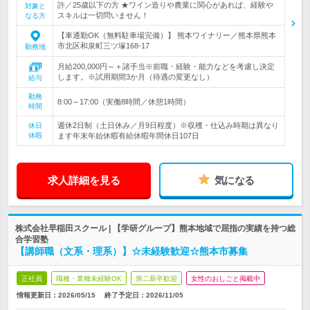
許／25歳以下の方 ★ワイン造りや農業に関心があれば、経験や
対象と
スキルは一切問いません！
なる方
【車通勤OK（無料駐車場完備）】 熊本ワイナリー／熊本県熊本
市北区和泉町三ツ塚168-17
勤務地
月給200,000円～＋諸手当※前職・経験・能力などを考慮し決定
します。※試用期間3か月（待遇の変更なし）
給与
勤務
8:00～17:00（実働8時間／休憩1時間）
時間
週休2日制（土日休み／月9日程度）※収穫・仕込み時期は異なり
休日
休暇
ます年末年始休暇有給休暇年間休日107日
求人詳細を見る
気になる
株式会社早稲田スクール | 【学研グループ】熊本地域で屈指の実績を持つ総
合学習塾
【講師職（文系・理系）】☆未経験歓迎☆熊本市募集
正社員
職種・業種未経験OK
第二新卒歓迎
女性のおしごと掲載中
情報更新日：2026/05/15
終了予定日：
2026/11/05