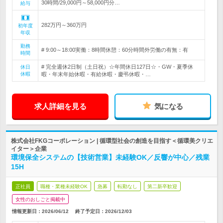
30時間/29,000円～58,000円分…
給与
282万円～360万円
初年度
年収
勤務
# 9:00～18:00実働：8時間休憩：60分時間外労働の有無：有
時間
# 完全週休2日制（土日祝）☆年間休日127日☆・GW・夏季休
休日
休暇
暇・年末年始休暇・有給休暇・慶弔休暇・…
求人詳細を見る
気になる
株式会社FKGコーポレーション | 循環型社会の創造を目指す＜循環美クリエ
イター＞企業
環境保全システムの【技術営業】未経験OK／反響が中心／残業
15H
正社員
職種・業種未経験OK
急募
転勤なし
第二新卒歓迎
女性のおしごと掲載中
情報更新日：2026/06/12
終了予定日：
2026/12/03