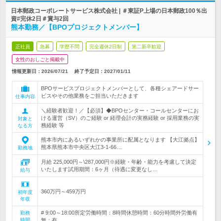
日本郵政コーポレートサービス株式会社 | ＃東証P上場の日本郵政100％出
資#完休2日＃賞与2回
熊本勤務／【BPOプロジェクトメンバー】
正社員
急募
学歴不問
完全週休2日制
第二新卒歓迎
女性のおしごと掲載中
情報更新日：2026/07/21
終了予定日：
2027/01/11
BPOサービスプロジェクトメンバーとして、各種シェアードサー
ビスやその他業務をご担当いただきます
仕事内容
＼経験者歓迎！／【必須】◆BPOセンター・コールセンターにお
ける運営（SV）のご経験 or 経理会計の実務経験 or 採用業務の実
対象と
務経験 等
なる方
熊本市内にあるいずれかの事業所に配属となります 【大江拠点】
熊本県熊本市中央区大江3-1-66…
勤務地
月給 225,000円～\287,000円※経験・年齢・能力を考慮して決定
いたします試用期間：6ヶ月（待遇に変更なし…
給与
360万円～459万円
初年度
年収
# 9:00～18:00所定労働時間：8時間休憩時間：60分時間外労働有
勤務
時間
無：有