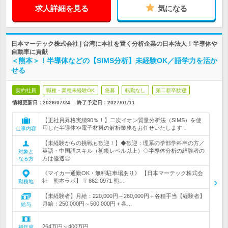
求人詳細を見る
気になる
日本マーテック株式会社 | 台湾に本社を置く分析企業の日本法人！半導体や
自動車に貢献
＜熊本＞！半導体などの【SIMS分析】未経験OK／語学力を活か
せる
契約社員
職種・業種未経験OK
急募
転勤なし
第二新卒歓迎
情報更新日：2026/07/24
終了予定日：
2027/01/11
【正社員昇格実績90％！】二次イオン質量分析法（SIMS）を使
用した半導体や電子材料の解析業務をお任せいたします！
仕事内容
【未経験からの挑戦も歓迎！】◆歓迎：理系の学部学科卒の方／
英語・中国語スキル（初級レベル以上）◇半導体分析の経験者の
対象と
方は優遇◎
なる方
《マイカー通勤OK・無料駐車場あり》 【日本マーテック株式会
社 熊本ラボ】 〒862-0971 熊…
勤務地
【未経験者】月給：220,000円～280,000円＋各種手当【経験者】
月給：250,000円～500,000円＋各…
給与
264万円～400万円
初年度