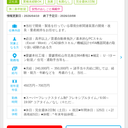
正社員
業種未経験OK
急募
転勤なし
完全週休2日制
第二新卒歓迎
女性のおしごと掲載中
情報更新日：2026/04/10
終了予定日：
2026/10/08
■当社で開発・製造を行っている環境分析関連装置の開発・改
良・量産維持をお任せします。
仕事内容
■必須：高卒以上／普通自動車免許／基本的なPCスキル
（Excel・Word）／CAD操作スキル／機械設計やFA機器関連の取
対象と
り扱い経験のある方
なる方
■愛媛本社工場： 愛媛県松山市北条辻864番地1 ■補足： U・Iター
ン歓迎／ 住宅・通勤手当等も…
勤務地
■月給：240,000円 ～ 350,000円 ＋ 諸手当※月給に関しては、経
験・能力・年齢などを 考慮のうえ、当社…
給与
450万円～700万円
初年度
年収
■スーパーフレックスタイム制* フレキシブルタイム／6:00～
勤務
時間
19:00* コアタイム／なし（※ただ…
■休日：完全週休2日制（土日）＋ 祝日■年間休日：125日（＋計
休日
休暇
画有給5日）■休暇：* 年末年始休暇…