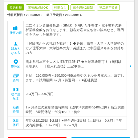
契約社員
業種未経験OK
転勤なし
完全週休2日制
第二新卒歓迎
情報更新日：2026/05/19
終了予定日：
2026/09/14
二次イオン質量分析法（SIMS）を用いた半導体・電子材料の解
析業務全般をお任せします。顧客対応や立ち合い観察など、専門
仕事内容
性を活かした業務です。
【経験者からの挑戦を歓迎！】◆必須：高専・大学・大学院卒の
方／理系大学・大学院卒の方／英語または中国語スキルをお持ち
対象と
の方
なる方
熊本県熊本市中央区大江6丁目25-17 ★自動車通勤可！（無料駐
車場あり） 【雇入れ直後】上記事務…
勤務地
月給：220,000円～280,000円※経験やスキルを考慮の上、決定し
ます。※試用期間3ヶ月（待遇同一）■正社員登…
給与
264万円～336万円
初年度
年収
1ヶ月単位の変形労働時間制（週平均労働時間40h以内）所定労働
勤務
時間
時間：8時間休憩：60分■シフト例9:…
年間休日128日【休日】■完全週休2日制（土日祝）【休暇】* 年
休日
休暇
次有給休暇（10～20日）※7～9月…