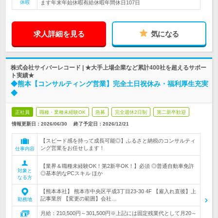
休暇
ます年末年始休暇有給休暇年間休日107日
求人詳細を見る
気になる
株式会社サイバーレコード | ★大手上場企業など累計400社を超えるサポー
ト実績★
◆熊本【コンサルティング営業】完全土日祝休み・福利厚生充実
◆
正社員
職種・業種未経験OK
急募
完全週休2日制
第二新卒歓迎
情報更新日：2026/06/30
終了予定日：
2026/12/21
【スピード感を持って成長可能◎】ふるさと納税のコンサルティ
ング営業をお任せします！
仕事内容
【業界＆職種未経験OK！第2新卒OK！】必須 ◎普通自動車免許
対象と
◎基本的なPCスキル ほか
なる方
【熊本本社】 熊本市中央区平成3丁目23-30 4F 【雇入れ直後】上
記事業所 【変更の範囲】会社…
勤務地
月給：210,500円～301,500円※上記には固定残業代として月20～