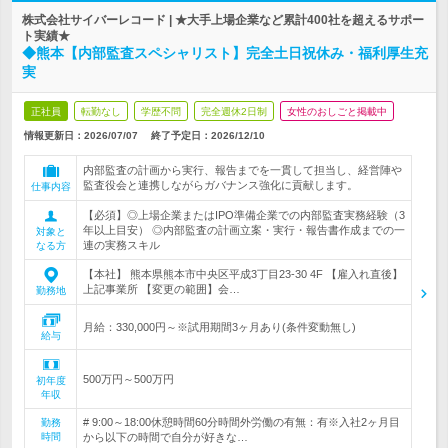
株式会社サイバーレコード | ★大手上場企業など累計400社を超えるサポー
ト実績★
◆熊本【内部監査スペシャリスト】完全土日祝休み・福利厚生充
実
正社員
転勤なし
学歴不問
完全週休2日制
女性のおしごと掲載中
情報更新日：2026/07/07
終了予定日：
2026/12/10
内部監査の計画から実行、報告までを一貫して担当し、経営陣や
監査役会と連携しながらガバナンス強化に貢献します。
仕事内容
【必須】◎上場企業またはIPO準備企業での内部監査実務経験（3
年以上目安） ◎内部監査の計画立案・実行・報告書作成までの一
対象と
連の実務スキル
なる方
【本社】 熊本県熊本市中央区平成3丁目23-30 4F 【雇入れ直後】
上記事業所 【変更の範囲】会…
勤務地
月給：330,000円～※試用期間3ヶ月あり(条件変動無し)
給与
500万円～500万円
初年度
年収
# 9:00～18:00休憩時間60分時間外労働の有無：有※入社2ヶ月目
勤務
時間
から以下の時間で自分が好きな…