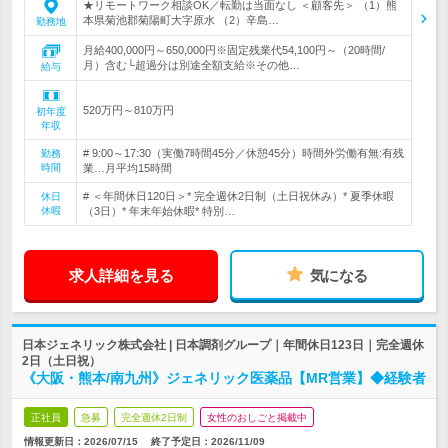
★リモートワーク相談OK／転勤は当面なし ＜顧客先＞ （1）熊
本県菊池郡菊陽町大字原水 （2）辛島…
勤務地
月給400,000円～650,000円※固定残業代54,100円～（20時間/
月）含む└超過分は別途全額支給※その他…
給与
520万円～810万円
初年度
年収
# 9:00～17:30（実働7時間45分／休憩45分）時間外労働有無:有残
勤務
時間
業…月平均15時間
# ＜年間休日120日＞* 完全週休2日制（土日祝休み）* 夏季休暇
休日
休暇
（3日）* 年末年始休暇* 特別…
求人詳細を見る
気になる
日本ジェネリック株式会社 | 日本調剤グループ｜年間休日123日｜完全週休
2日（土日祝）
《大阪・熊本/南九州》ジェネリック医薬品【MR営業】◆経験者
正社員
急募
完全週休2日制
女性のおしごと掲載中
情報更新日：2026/07/15
終了予定日：
2026/11/09