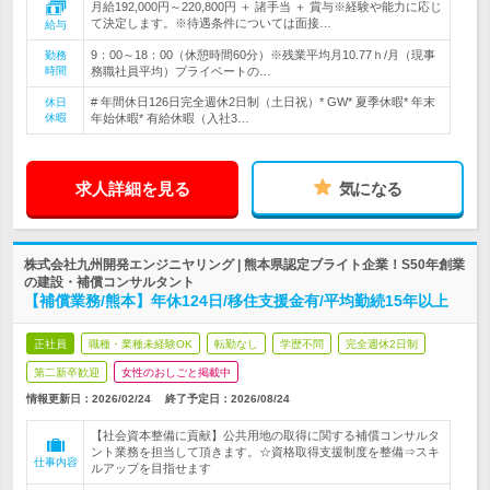
月給192,000円～220,800円 ＋ 諸手当 ＋ 賞与※経験や能力に応じ
て決定します。※待遇条件については面接…
給与
9：00～18：00（休憩時間60分）※残業平均月10.77ｈ/月（現事
勤務
時間
務職社員平均）プライベートの…
# 年間休日126日完全週休2日制（土日祝）* GW* 夏季休暇* 年末
休日
休暇
年始休暇* 有給休暇（入社3…
求人詳細を見る
気になる
株式会社九州開発エンジニヤリング | 熊本県認定ブライト企業！S50年創業
の建設・補償コンサルタント
【補償業務/熊本】年休124日/移住支援金有/平均勤続15年以上
正社員
職種・業種未経験OK
転勤なし
学歴不問
完全週休2日制
第二新卒歓迎
女性のおしごと掲載中
情報更新日：2026/02/24
終了予定日：
2026/08/24
【社会資本整備に貢献】公共用地の取得に関する補償コンサルタ
ント業務を担当して頂きます。☆資格取得支援制度を整備⇒スキ
仕事内容
ルアップを目指せます