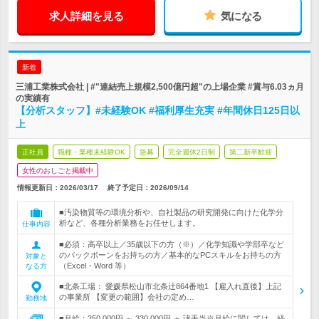
求人詳細を見る
気になる
新着
三浦工業株式会社 | #"連結売上規模2,500億円超"の上場企業 #賞与6.03ヵ月
の実績有
【分析スタッフ】#未経験OK #福利厚生充実 #年間休日125日以
上
正社員
職種・業種未経験OK
急募
完全週休2日制
第二新卒歓迎
女性のおしごと掲載中
情報更新日：2026/03/17
終了予定日：
2026/09/14
■汚染物質等の環境分析や、自社製品の研究開発に向けた化学分
析など、各種分析業務をお任せします。
仕事内容
■必須：高卒以上／35歳以下の方（※）／化学知識や学部卒など
のバックボーンをお持ちの方／基本的なPCスキルをお持ちの方
対象と
（Excel・Word 等）
なる方
■北条工場： 愛媛県松山市北条辻864番地1 【雇入れ直後】上記
の事業所 【変更の範囲】会社の定め…
勤務地
■月給：250,000円 ～ 330,000円 ＋ 諸手当※月給に関しては、経