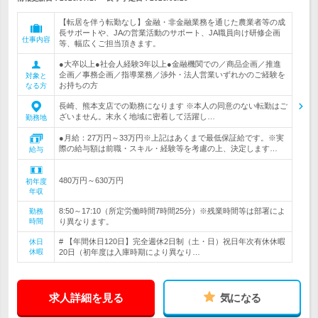
【転居を伴う転勤なし】金融・非金融業務を通じた農業者等の成
長サポートや、JAの営業活動のサポート、JA職員向け研修企画
仕事内容
等、幅広くご担当頂きます。
●大卒以上●社会人経験3年以上●金融機関での／商品企画／推進
企画／事務企画／指導業務／渉外・法人営業いずれかのご経験を
対象と
お持ちの方
なる方
長崎、熊本支店での勤務になります ※本人の同意のない転勤はご
ざいません。末永く地域に密着して活躍し…
勤務地
●月給：27万円～33万円※上記はあくまで最低保証給です。※実
際の給与額は前職・スキル・経験等を考慮の上、決定します…
給与
480万円～630万円
初年度
年収
8:50～17:10（所定労働時間7時間25分）※残業時間等は部署によ
勤務
時間
り異なります。
# 【年間休日120日】完全週休2日制（土・日）祝日年次有休休暇
休日
休暇
20日（初年度は入庫時期により異なり…
求人詳細を見る
気になる