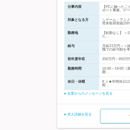
仕事内容
【PCに触ったこ
ポート事務、ゲー
対象となる方
＼ゲーム・アニメ
育休取得実績100
勤務地
【転勤なし】 ＜
た…
給与
月給23万円～＋
職での給与額を考
初年度年収
350万円～950万
勤務時間
10:00～19
開…
休日・休暇
# ☆★年間休日
暇…
企業からのメッセージを見る
求人詳細を見る