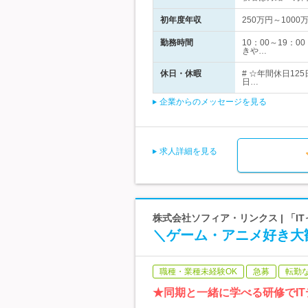
初年度年収
250万円～1000
勤務時間
10：00～19
きや…
休日・休暇
# ☆年間休日1
日…
企業からのメッセージを見る
求人詳細を見る
株式会社ソフィア・リンクス | 「
＼ゲーム・アニメ好き大
職種・業種未経験OK
急募
転勤
★同期と一緒に学べる研修でI