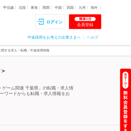
甲信越
北陸
東海
関西
中国
四国
九州
海外
簡単1分
ログイン
会員登録
中途採用をお考えの企業さまへ
ヘルプ
県に関する求人・転職・中途採用情報
新＞
 ゲーム関連 千葉県」の転職・求人情
キーワードからも転職・求人情報をお