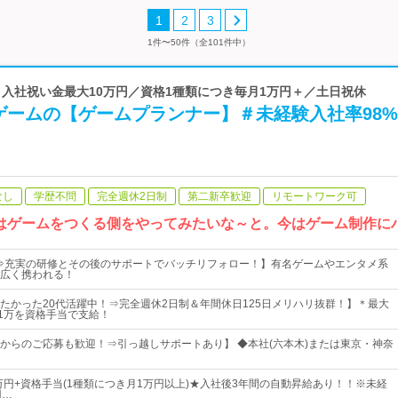
1
2
3
1件〜50件（全101件中）
k | 入社祝い金最大10万円／資格1種類につき毎月1万円＋／土日祝休
ゲームの【ゲームプランナー】＃未経験入社率98
なし
学歴不問
完全週休2日制
第二新卒歓迎
リモートワーク可
はゲームをつくる側をやってみたいな～と。今はゲーム制作に
⇒充実の研修とその後のサポートでバッチリフォロー！】有名ゲームやエンタメ系
広く携われる！
たかった20代活躍中！⇒完全週休2日制＆年間休日125日メリハリ抜群！】＊最大
月1万を資格手当で支給！
からのご応募も歓迎！⇒引っ越しサポートあり】 ◆本社(六本木)または東京・神奈
0万円+資格手当(1種類につき月1万円以上)★入社後3年間の自動昇給あり！！※未経
円…