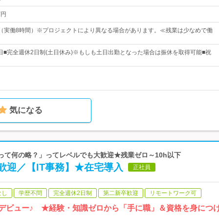
万円
：00（実働8時間）※プロジェクトにより異なる場合があります。≪残業は少なめで働
25日■完全週休2日制(土日休み)※もしも土日出勤となった場合は振休を取得可能■祝
気になる
ITって何の略？」ってレベルでも大歓迎★残業ゼロ～10h以下
歓迎／【IT事務】★在宅導入
正社員
なし
学歴不問
完全週休2日制
第二新卒歓迎
リモートワーク可
Tデビュー♪ ★経験・知識ゼロから「手に職」＆資格を身につ