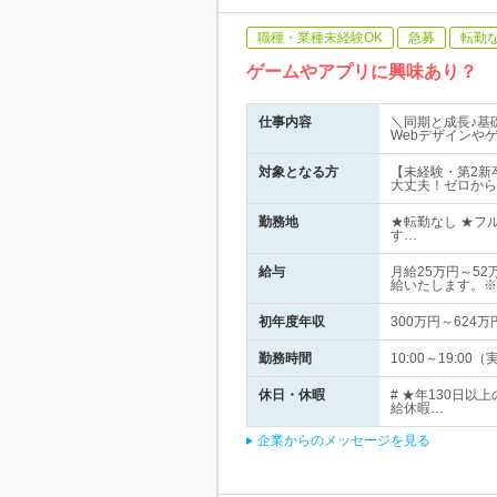
職種・業種未経験OK
急募
転勤
ゲームやアプリに興味あり？ 
仕事内容
＼同期と成長♪基
Webデザインや
対象となる方
【未経験・第2新
大丈夫！ゼロから
勤務地
★転勤なし ★フ
す…
給与
月給25万円～5
給いたします。※
初年度年収
300万円～624万
勤務時間
10:00～19:
休日・休暇
# ★年130日
給休暇…
企業からのメッセージを見る