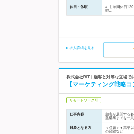
休日・休暇
# 【 年間休日
暇…
求人詳細を見る
株式会社RIT | 顧客と対等な立
【マーケティング戦略コ
リモートワーク可
仕事内容
顧客が展開する各
盤構築までを一貫
対象となる方
＜必須＞▼高卒以
の経験など