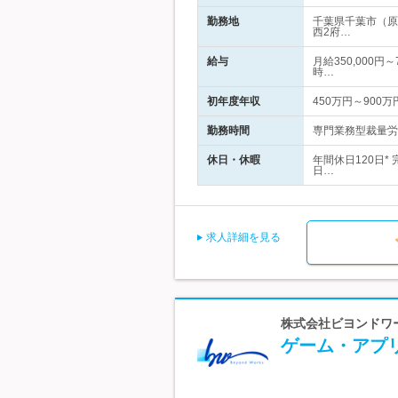
勤務地
千葉県千葉市（原
西2府…
給与
月給350,000円
時…
初年度年収
450万円～900万
勤務時間
専門業務型裁量労働
休日・休暇
年間休日120日*
日…
求人詳細を見る
株式会社ビヨンドワー
ゲーム・アプ