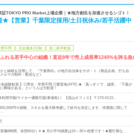
東証TOKYO PRO Market上場企業｜★地方創生を加速させるシゴト！
迎★【営業】千葉限定採用/土日祝休み/若手活躍中
学歴不問
完全週休2日制
第二新卒歓迎
あふれる若手中心の組織！直近8年で売上成長率1240%を誇る
るさと納税を活用して、『千葉県内』の地方自治体をサポ－ト（商品企画、打ち合
メルマガ制作・配信など）
界未経験歓迎 】◎男女・学歴不問 ◎要普免(AT可) ★「真っすぐで、誠実」「千葉が
に興味がある」という人は大歓迎！
車利用可能/マイカー通勤可(駐車場有) 》 【流山オフィス】 〒270-0115…
円～350,000円※経験、スキルを最大限考慮して給与を決定します。待遇面に関して
…
円
0（実働8時間、休憩60分）# ★ 月の平均残業は20～30ｈ程度です！★繁忙期な…