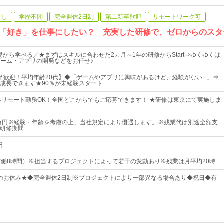
なし
学歴不問
完全週休2日制
第二新卒歓迎
リモートワーク可
「好き」を仕事にしたい？ 充実した研修で、ゼロからのスタ
礎から学べる／★まずはスキルに合わせた2カ月～1年の研修からStart⇒ゆくゆくは
ゲーム・アプリの開発などをお任せ♪
卒歓迎！平均年齢20代】◆「ゲームやアプリに興味があるけど、経験がない...」⇒
成長できます★90％が未経験スタート
ルリモート勤務OK！全国どこからでもご応募できます！ ★研修は東京にて実施しま
2万円※経験・年齢を考慮の上、当社規定により優遇します。※残業代は別途全額支
研修期間…
円
00（実働8時間）※担当するプロジェクトによって若干の変動あり※残業は月平均20時…
以上のお休み★◆完全週休2日制※プロジェクトにより一部異なる場合あり◆祝日◆有