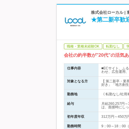
株式会社ローカル | 
★第二新卒歓
職種・業種未経験OK
転勤なし
会社の約半数が”20代”の活気
仕事内容
■ECサイト、ふ
わせ、広告運用、
対象となる方
【 第二新卒・業
好き」「地方創生
勤務地
《 転勤なし/社用
給与
月給260,257
は、面接時にしっ
初年度年収
312万円～450万
勤務時間
9：00～18：0