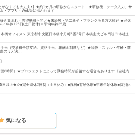
とがなくても大丈夫♪】★約1カ月の研修からスタート ★研修後、データ入力、サ
ム・アプリ・Web等に携われます
好き集まれ・志望動機不問／★未経験・第二新卒・ブランクある方大歓迎 ★産休
%／年休125日(土日祝休)※平均年齢25歳
日本橋オフィス＞ 東京都中央区日本橋小舟町6番3号日本橋山大ビル 5階 ※本社ま
諸手当（交通費全額支給、資格手当、報酬金制度など）★経験・スキル・年齢・前
慮のうえ決…
円
:00（実働8時間）★プロジェクトによって勤務時間が前後する場合もあります《自社内
125日以上★☆■完全週休2日制（土日休み）■祝日■有給休暇■年末年始休暇■特別休
気になる