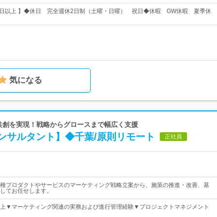
120日以上 】◆休日 完全週休2日制（土曜・日曜） 祝日◆休暇 GW休暇 夏季休
気になる
場で共創を実現！戦略からグロースまで幅広く支援
ンサルタント】◆千葉/原則リモート
正社員
種プロダクトやサービスのマーケティング戦略立案から、施策の推進・改善、基
してお任せします。
上▼マーケティング関連の実務および進行管理経験▼プロジェクトマネジメント