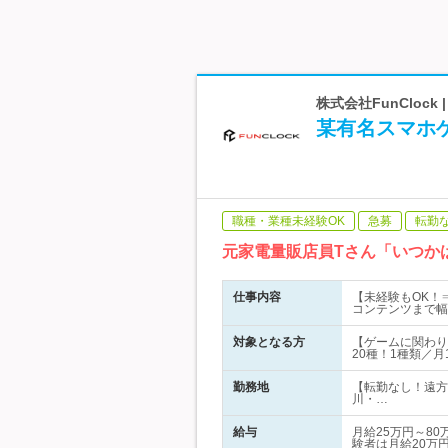
株式会社FunCloc
某有名スマホ
職種・業種未経験OK
急募
転勤
元家電量販店員Tさん「いつか
仕事内容
【未経験もOK！
コンテンツまで幅
対象となる方
【ゲームに関わり
20種！1種類／
勤務地
【転勤なし！遠方
川・…
給与
月給25万円～8
験者は月給20万