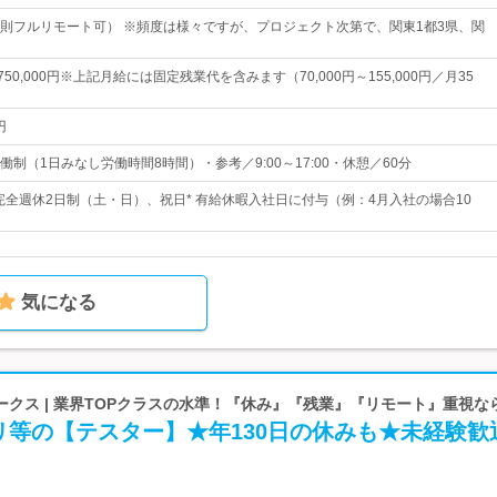
則フルリモート可） ※頻度は様々ですが、プロジェクト次第で、関東1都3県、関
～750,000円※上記月給には固定残業代を含みます（70,000円～155,000円／月35
円
制（1日みなし労働時間8時間）・参考／9:00～17:00・休憩／60分
 完全週休2日制（土・日）、祝日* 有給休暇入社日に付与（例：4月入社の場合10
気になる
クス | 業界TOPクラスの水準！『休み』『残業』『リモート』重視な
リ等の【テスター】★年130日の休みも★未経験歓