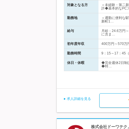
対象となる方
＜未経験・第二新
許◆基本的なPC
勤務地
＜通勤に便利な駅
新町1…
給与
月給：24.6万円
に含ま…
初年度年収
400万円～570万
勤務時間
9：15～17：4
休日・休暇
◆完全週休2日制
◆特…
求人詳細を見る
株式会社ドーワテクノ