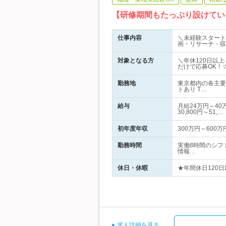
【研修期間もたっぷり設けてい
仕事内容
＼未経験スタート
画・リサーチ・収
対象となる方
＼年休120日以
だけで応募OK！
勤務地
東京都内の各主要
トあり T…
給与
月給24万円～4
30,800円～51,…
初年度年収
300万円～600万
勤務時間
実働8時間のシフ
情報…
休日・休暇
★年間休日120
求人詳細を見る