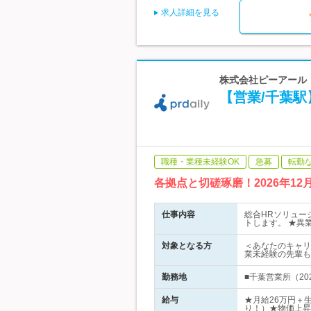
求人詳細を見る
株式会社ピーアール
【営業/千葉
職種・業種未経験OK
急募
転勤
各拠点と切磋琢磨！2026年
仕事内容
総合HRソリュー
トします。 ★異
対象となる方
＜あなたのキャリ
業未経験の先輩も
勤務地
■千葉営業所（20
給与
★月給26万円＋
り！）★物価上昇