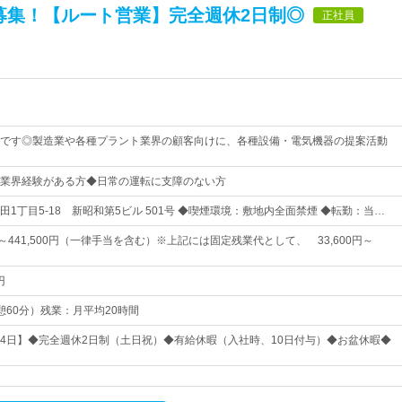
募集！【ルート営業】完全週休2日制◎
正社員
です◎製造業や各種プラント業界の顧客向けに、各種設備・電気機器の提案活動
業界経験がある方◆日常の運転に支障のない方
1丁目5-18 新昭和第5ビル 501号 ◆喫煙環境：敷地内全面禁煙 ◆転勤：当…
0円～441,500円（一律手当を含む）※上記には固定残業代として、 33,600円～
円
（休憩60分）残業：月平均20時間
124日】◆完全週休2日制（土日祝）◆有給休暇（入社時、10日付与）◆お盆休暇◆