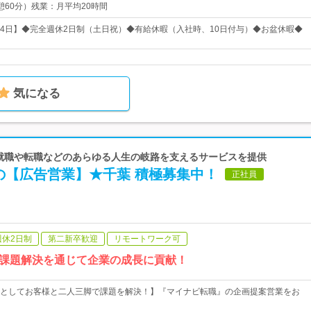
（休憩60分）残業：月平均20時間
124日】◆完全週休2日制（土日祝）◆有給休暇（入社時、10日付与）◆お盆休暇◆
気になる
| 就職や転職などのあらゆる人生の岐路を支えるサービスを提供
の【広告営業】★千葉 積極募集中！
正社員
週休2日制
第二新卒歓迎
リモートワーク可
課題解決を通じて企業の成長に貢献！
としてお客様と二人三脚で課題を解決！】『マイナビ転職』の企画提案営業をお