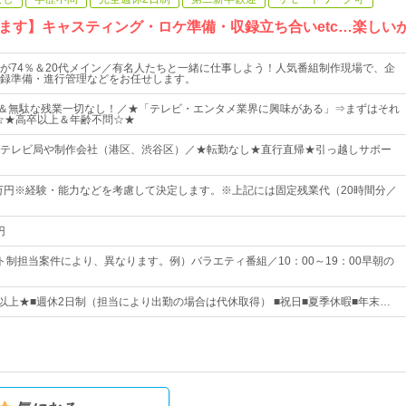
ます】キャスティング・ロケ準備・収録立ち合いetc…楽しい
が74％＆20代メイン／有名人たちと一緒に仕事しよう！人気番組制作現場で、企
録準備・進行管理などをお任せします。
上＆無駄な残業一切なし！／★「テレビ・エンタメ業界に興味がある」⇒まずはそれ
☆★高卒以上＆年齢不問☆★
テレビ局や制作会社（港区、渋谷区）／★転勤なし★直行直帰★引っ越しサポー
0万円※経験・能力などを考慮して決定します。※上記には固定残業代（20時間分／
円
ト制担当案件により、異なります。例）バラエティ番組／10：00～19：00早朝の
日以上★■週休2日制（担当により出勤の場合は代休取得） ■祝日■夏季休暇■年末…