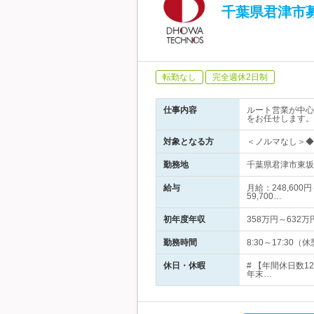
千葉県君津市
転勤なし
完全週休2日制
仕事内容
ルート営業が中心
をお任せします。
対象となる方
＜ノルマなし＞◆
勤務地
千葉県君津市東坂田
給与
月給：248,60
59,700…
初年度年収
358万円～632万
勤務時間
8:30～17:30
休日・休暇
# 【年間休日数
年末…