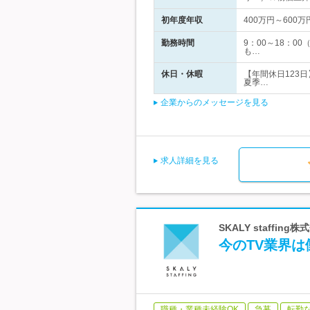
初年度年収
400万円～600万
勤務時間
9：00～18：
も…
休日・休暇
【年間休日123
夏季…
企業からのメッセージを見る
求人詳細を見る
SKALY staff
今のTV業界は
職種・業種未経験OK
急募
転勤