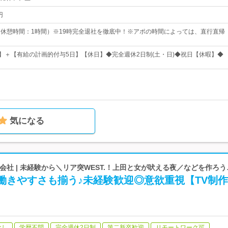
円
00（休憩時間：1時間）※19時完全退社を徹底中！※アポの時間によっては、直行直帰
日】＋【有給の計画的付与5日】【休日】◆完全週休2日制(土・日)◆祝日【休暇】◆
気になる
ing株式会社 | 未経験から＼リア突WEST.！上田と女が吠える夜／などを作ろう
働きやすさも揃う♪未経験歓迎◎意欲重視【TV制
なし
学歴不問
完全週休2日制
第二新卒歓迎
リモートワーク可