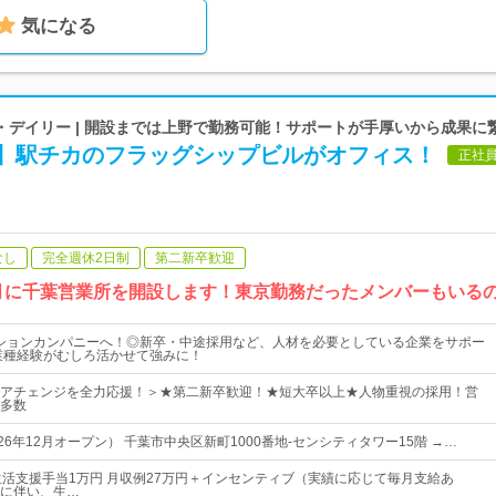
気になる
・デイリー | 開設までは上野で勤務可能！サポートが手厚いから成果に
駅】駅チカのフラッグシップビルがオフィス！
正社
なし
完全週休2日制
第二新卒歓迎
12月に千葉営業所を開設します！東京勤務だったメンバーもいる
ションカンパニーへ！◎新卒・中途採用など、人材を必要としている企業をサポー
業種経験がむしろ活かせて強みに！
アチェンジを全力応援！＞★第二新卒歓迎！★短大卒以上★人物重視の採用！営
多数
26年12月オープン） 千葉市中央区新町1000番地-センシティタワー15階 →…
生活支援手当1万円 月収例27万円＋インセンティブ（実績に応じて毎月支給あ
に伴い、生…