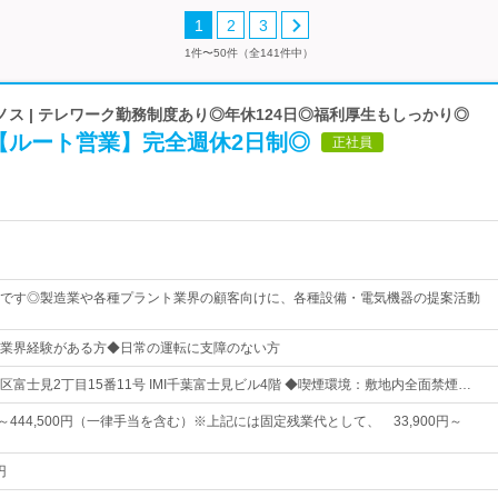
1
2
3
1件〜50件（全141件中）
ス | テレワーク勤務制度あり◎年休124日◎福利厚生もしっかり◎
【ルート営業】完全週休2日制◎
正社員
です◎製造業や各種プラント業界の顧客向けに、各種設備・電気機器の提案活動
業界経験がある方◆日常の運転に支障のない方
富士見2丁目15番11号 IMI千葉富士見ビル4階 ◆喫煙環境：敷地内全面禁煙…
0円～444,500円（一律手当を含む）※上記には固定残業代として、 33,900円～
円