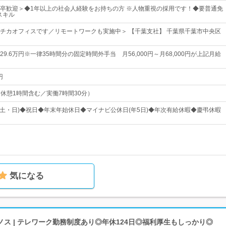
卒歓迎＞◆1年以上の社会人経験をお持ちの方 ※人物重視の採用です！◆要普通免
スキル
チカオフィスです／リモートワークも実施中＞ 【千葉支社】 千葉県千葉市中央区
～29.6万円※一律35時間分の固定時間外手当 月56,000円～月68,000円が上記月給
円
5（休憩1時間含む／実働7時間30分）
(土・日)◆祝日◆年末年始休日◆マイナビ公休日(年5日)◆年次有給休暇◆慶弔休暇
気になる
ス | テレワーク勤務制度あり◎年休124日◎福利厚生もしっかり◎