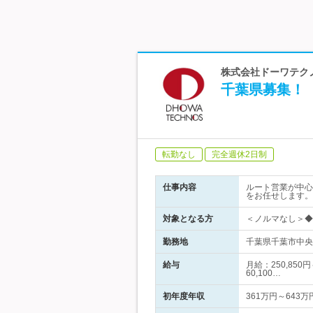
株式会社ドーワテクノ
千葉県募集！
転勤なし
完全週休2日制
仕事内容
ルート営業が中心
をお任せします。
対象となる方
＜ノルマなし＞◆
勤務地
千葉県千葉市中央区
給与
月給：250,85
60,100…
初年度年収
361万円～643万