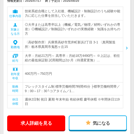
情報更新日：2026/07/17
終了予定日：
2026/08/20
技術系総合職として入社後、機械設計・制御設計のうち経験や能
力に応じた仕事を担当していただきます。
仕事内容
◎大卒または高専卒以上（機械／電気／物理／材料いずれかの専
攻）◎機械設計／制御設計いずれかの実務経験・知識をお持ちの
対象と
方
なる方
〈高砂製作所〉兵庫県高砂市荒井町新浜2丁目 3-1 〈真岡製造
所〉栃木県真岡市鬼怒ヶ丘15
勤務地
大卒：月給21万円～ 高専卒：月給18万4490円～ ※上記は、初任
給の最低保証額 試用期間は2か月（待遇変更無）…
給与
400万円～750万円
初年度
年収
フレックスタイム制 標準労働時間7時間45分 ├標準労働時間帯／
勤務
時間
9：00～17：30└コアタイム／1…
週休2日制 祝日 夏期 年末年始 有給休暇 慶弔休暇 ※年間休日119
休日
休暇
日
求人詳細を見る
気になる