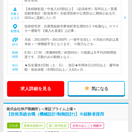
術を習得。
【未経験歓迎／中途入社5割以上】《必須条件》高卒以上／普通
自動車免許《歓迎条件》水処理技術や公害防止に興味がある方、
対象と
SDGsに貢献したい方
なる方
技術研究所：兵庫県姫路市夢前町菅生澗923-2 ※転勤なし ※マイ
カー通勤可 【雇入れ直後】上記事…
勤務地
月給：250,000円～350,000円（一律手当含む）※月給の内訳は基
本給＋一律職能手当となります。 ※能力などを…
給与
8:30～17:30 （実働8時間／休憩60分）※残業は月平均20時間程
勤務
時間
度です。日勤のみの勤務となり…
★完全週休2日制（土・日）、祝日★年間休日120日以上・慶弔休
休日
休暇
暇・有給休暇（年間5日以上／入社6ヶ月…
求人詳細を見る
気になる
株式会社神戸製鋼所 | ＜東証プライム上場＞
【技術系総合職（機械設計/制御設計)】※経験者採用
正社員
業種未経験OK
第二新卒歓迎
女性のおしごと掲載中