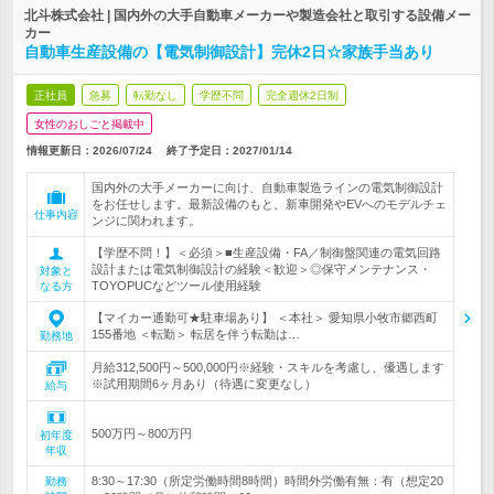
北斗株式会社 | 国内外の大手自動車メーカーや製造会社と取引する設備メー
カー
自動車生産設備の【電気制御設計】完休2日☆家族手当あり
正社員
急募
転勤なし
学歴不問
完全週休2日制
女性のおしごと掲載中
情報更新日：2026/07/24
終了予定日：
2027/01/14
国内外の大手メーカーに向け、自動車製造ラインの電気制御設計
をお任せします。最新設備のもと、新車開発やEVへのモデルチェ
仕事内容
ンジに関われます。
【学歴不問！】＜必須＞■生産設備・FA／制御盤関連の電気回路
設計または電気制御設計の経験＜歓迎＞◎保守メンテナンス・
対象と
TOYOPUCなどツール使用経験
なる方
【マイカー通勤可★駐車場あり】 ＜本社＞ 愛知県小牧市郷西町
155番地 ＜転勤＞ 転居を伴う転勤は…
勤務地
月給312,500円～500,000円※経験・スキルを考慮し、優遇します
※試用期間6ヶ月あり（待遇に変更なし）
給与
500万円～800万円
初年度
年収
8:30～17:30（所定労働時間8時間）時間外労働有無：有（想定20
勤務