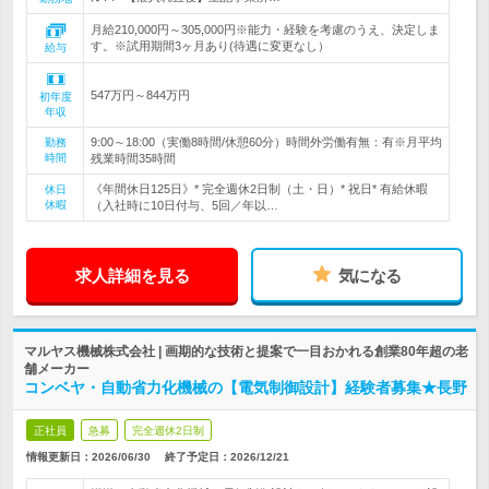
月給210,000円～305,000円※能力・経験を考慮のうえ、決定しま
す。※試用期間3ヶ月あり(待遇に変更なし）
給与
547万円～844万円
初年度
年収
9:00～18:00（実働8時間/休憩60分）時間外労働有無：有※月平均
勤務
時間
残業時間35時間
《年間休日125日》* 完全週休2日制（土・日）* 祝日* 有給休暇
休日
休暇
（入社時に10日付与、5回／年以…
求人詳細を見る
気になる
マルヤス機械株式会社 | 画期的な技術と提案で一目おかれる創業80年超の老
舗メーカー
コンベヤ・自動省力化機械の【電気制御設計】経験者募集★長野
正社員
急募
完全週休2日制
情報更新日：2026/06/30
終了予定日：
2026/12/21