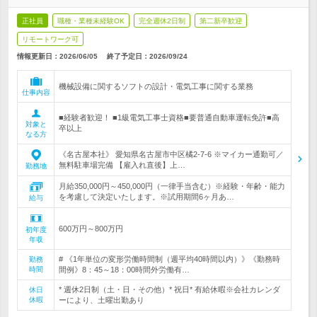
正社員
職種・業種未経験OK
完全週休2日制
第二新卒歓迎
リモートワーク可
情報更新日：2026/06/05
終了予定日：
2026/09/24
機械設備に関するソフトの設計・電気工事に関する業務
仕事内容
■経験者歓迎！ ■1級電気工事士資格■要普通自動車運転免許■高
対象と
卒以上
なる方
《名古屋本社》 愛知県名古屋市中区橘2-7-6 ※マイカー通勤可／
無料駐車場完備 【雇入れ直後】上…
勤務地
月給350,000円～450,000円（一律手当含む）※経験・年齢・能力
を考慮して決定いたします。※試用期間6ヶ月あ…
給与
600万円～800万円
初年度
年収
# 《1年単位の変形労働時間制（週平均40時間以内）》《勤務時
勤務
時間
間例》8：45～18：00時間外労働有…
* 週休2日制（土・日・その他）* 祝日* 有給休暇※会社カレンダ
休日
休暇
ーにより、土曜出勤あり