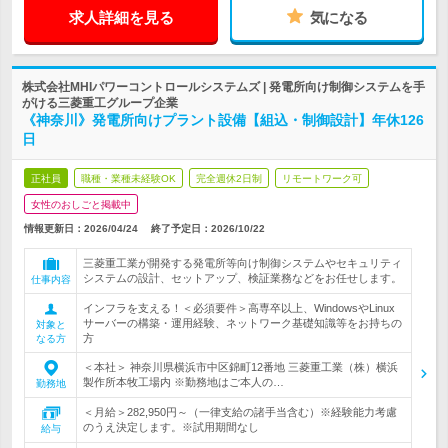
求人詳細を見る
気になる
株式会社MHIパワーコントロールシステムズ | 発電所向け制御システムを手
がける三菱重工グループ企業
《神奈川》発電所向けプラント設備【組込・制御設計】年休126
日
正社員
職種・業種未経験OK
完全週休2日制
リモートワーク可
女性のおしごと掲載中
情報更新日：2026/04/24
終了予定日：
2026/10/22
三菱重工業が開発する発電所等向け制御システムやセキュリティ
システムの設計、セットアップ、検証業務などをお任せします。
仕事内容
インフラを支える！＜必須要件＞高専卒以上、WindowsやLinux
サーバーの構築・運用経験、ネットワーク基礎知識等をお持ちの
対象と
方
なる方
＜本社＞ 神奈川県横浜市中区錦町12番地 三菱重工業（株）横浜
製作所本牧工場内 ※勤務地はご本人の…
勤務地
＜月給＞282,950円～（一律支給の諸手当含む）※経験能力考慮
のうえ決定します。※試用期間なし
給与