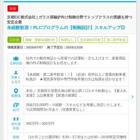
新着
京都EIC株式会社 | ガラス溶融炉向け制御分野でトップクラスの実績を持つ
安定企業
未経験歓迎！PLCプログラムの【制御設計】スキルアップ◎
正社員
職種・業種未経験OK
転勤なし
完全週休2日制
第二新卒歓迎
情報更新日：2026/07/07
終了予定日：
2026/12/28
社内での動作検証から現場での試運転・立ち上げまで、産業用設
備のPLC制御設計をお任せします。
仕事内容
【未経験・第二新卒歓迎！！】《必須》高卒以上／普通自動車運
対象と
転免許 ★電気系学部や専門学校卒業の方は知識を活かせます！
なる方
本社／ 京都府久世郡久御山町佐山西ノ口1-4 ※転勤なし 【雇入れ
直後】上記事業所 【変更の範囲】…
勤務地
月給215,000円～※経験・スキルなどを考慮し決定いたします。
※試用期間3か月あり（待遇変更なし）
給与
345万円～500万円
初年度
年収
《1か月ごとの選択制》8:30～17:30または9:00～18:00所定労働時
勤務