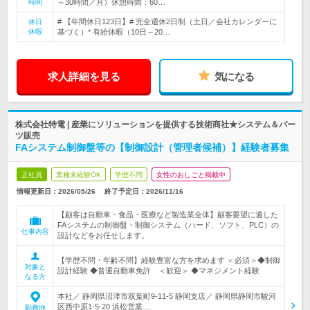
時間
～30時間／月）休憩時間：60…
# 【年間休日123日】# 完全週休2日制（土日／会社カレンダーに
休日
休暇
基づく）* 有給休暇（10日～20…
求人詳細を見る
気になる
株式会社特電 | 産業にソリューションを提供する技術商社★システム＆パー
ツ販売
FAシステム制御盤等の【制御設計（管理者候補）】経験者募集
正社員
業種未経験OK
学歴不問
女性のおしごと掲載中
情報更新日：2026/05/26
終了予定日：
2026/11/16
【顧客は自動車・食品・医療など製造業全体】顧客要望に適した
FAシステムの制御盤・制御システム（ハード、ソフト、PLC）の
仕事内容
設計などをお任せします。
【学歴不問・年齢不問】経験豊富な方を求めます ＜必須＞◆制御
対象と
設計経験 ◆普通自動車免許 ＜歓迎＞ ◆マネジメント経験
なる方
本社／ 静岡県沼津市双葉町9-11-5 静岡支店／ 静岡県静岡市駿河
区西中原1-5-20 浜松営業…
勤務地