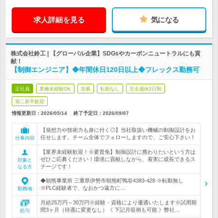
求人詳細を見る
気になる
株式会社鈴工 | 【グローバル企業】SDGsやカーボンニュートラルにも貢
献！
【制御エンジニア】◆年間休日120日以上◆フレックス勤務可
正社員
業種未経験OK
急募
転勤なし
完全週休2日制
第二新卒歓迎
情報更新日：2026/05/14
終了予定日：
2026/09/07
【発想力や技術力も身に付く◎】当社取扱い機械の制御設計をお
任せします。チーム全体でフォローしますので、ご安心下さい！
仕事内容
【業界未経験歓迎！※要普免】制御設計に携わりたいという方は
ぜひご応募ください！環境に貢献しながら、着実に成長できるス
対象と
テージです！
なる方
◆朝熊事業所 三重県伊勢市朝熊町鴨谷4383-428 ※転勤無し
※PLC経験者で、なおかつ遠方に…
勤務地
月給25万円～30万円※経験・資格により優遇いたします※試用期
間3ヶ月（待遇に変更なし）《 下記月収例も可能 》弊社…
給与