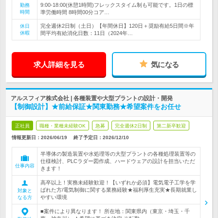
9:00-18:00(休憩1時間)フレックスタイム制も可能です。1日の標
勤務
時間
準労働時間 8時間00分コア…
完全週休2日制（土日）【年間休日】120日＋奨励有給5日間※年
休日
休暇
間平均有給消化日数：11日（2024年…
求人詳細を見る
気になる
アルスフィア株式会社 | 各種装置や大型プラントの設計・開発
【制御設計】★前給保証★関東勤務★希望案件をお任せ
正社員
職種・業種未経験OK
急募
完全週休2日制
第二新卒歓迎
情報更新日：2026/06/19
終了予定日：
2026/12/10
半導体の製造装置や水処理等の大型プラントの各種処理装置等の
仕様検討、PLCラダー図作成、ハードウェアの設計を担当いただ
仕事内容
きます！
高卒以上！実務未経験歓迎！【いずれか必須】電気電子工学を学
ばれた方/電気制御に関する業務経験★福利厚生充実★長期就業し
対象と
やすい環境
なる方
■案件により異なります！ 所在地：関東県内（東京・埼玉・千