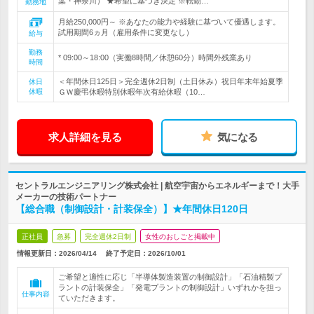
葉・神奈川） ★希望に基づき決定 ※転勤…
勤務地
月給250,000円～ ※あなたの能力や経験に基づいて優遇します。
試用期間6ヵ月（雇用条件に変更なし）
給与
勤務
* 09:00～18:00（実働8時間／休憩60分）時間外残業あり
時間
＜年間休日125日＞完全週休2日制（土日休み）祝日年末年始夏季
休日
休暇
ＧＷ慶弔休暇特別休暇年次有給休暇（10…
求人詳細を見る
気になる
セントラルエンジニアリング株式会社 | 航空宇宙からエネルギーまで！大手
メーカーの技術パートナー
【総合職（制御設計・計装保全）】★年間休日120日
正社員
急募
完全週休2日制
女性のおしごと掲載中
情報更新日：2026/04/14
終了予定日：
2026/10/01
ご希望と適性に応じ「半導体製造装置の制御設計」「石油精製プ
ラントの計装保全」「発電プラントの制御設計」いずれかを担っ
仕事内容
ていただきます。