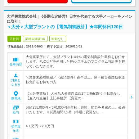
大洋興業株式会社 | 《長期安定経営》日本を代表する大手メーカーをメイン
に取引！
＜大分＞大型プラントの【電気制御設計】★年間休日120日
正社員
業種未経験OK
転勤なし
情報更新日：2026/04/03
終了予定日：
2026/10/01
大分事業所にて、大型プラント向けの電気制御設計業務をお任せ
します。PLCなどを使用したFAシステムのプログラム設計等を担
仕事内容
っていただきます。
＼業界未経験歓迎／《必須要件》高卒以上、第一種普通自動車運
対象と
転免許をお持ちの方
なる方
【大分事業所】 大分県大分市向原西1丁目6番35号 ※転勤なし
【雇入れ直後】上記事務所 【変更の…
勤務地
月給235,000円～370,000円※年齢、経験、能力を考慮の上、優遇
いたします。※試用期間3か月（待遇に変更なし…
給与
400万円～750万円
初年度
年収