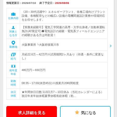
情報更新日：2026/07/10
終了予定日：
2026/08/06
《20～30代活躍中》エネルギープラント、各種工場向けプラント
設備、各種配管などの幅広い設備の電機関連設計業務や現場対応
仕事内容
をお任せします。
【実務未経験可】電気工学関連の高専・大学出身者／自動車運転
免許(AT限定可)◆電気設計の経験・電気系フィールドエンジニア
対象と
の経験がある方は尚歓迎！
なる方
大阪事業所 └大阪府寝屋川市
勤務地
月給22.6万～42万円※試用期間2ヶ月あり（待遇・条件に変更な
し）
給与
480万円～830万円
初年度
年収
勤務
08:35～17:00(休憩45分)※残業月20時間程度
時間
★年間休日日数:113日月7～10日休み（当社カレンダーによる）
休日
休暇
祝日年末年始休暇夏季休暇有給休暇（初…
求人詳細を見る
気になる