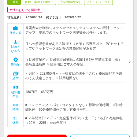
正社員
職種・業種未経験OK
完全週休2日制
リモートワーク可
女性のおしごと掲載中
情報更新日：2026/04/24
終了予定日：
2026/10/22
発電所向け制御システムやセキュリティシステムの設計、セット
アップ、現地でのネットワーク構築等をお任せします。
仕事内容
ITへの学習意欲がある方歓迎！＜必須＞高専卒以上、PCセットア
対象と
ップやネットワーク設定等の業務経験がある方
なる方
＜長崎事業所＞ 長崎県長崎市飽の浦町1番1号 三菱重工業（株）
長崎造船所内 ※勤務地はご本人の希望…
勤務地
＜月給＞ 282,950円～（一律支給の諸手当含む）※経験能力考慮
のうえ決定します。※試用期間なし
給与
480万円～630万円
初年度
年収
# フレックスタイム制（コアタイムなし）標準労働時間 1日8時
勤務
時間
間休憩 60分※時間外労働：有※月平均…
# ＜年間休日126日＞* 完全週休2日制（土・日）* 祝日* 有給休暇
休日
休暇
（10日～22日）☆前年度社…