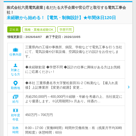
株式会社六晃電気産業 | 名だたる大手企業や官公庁と取引する電気工事会
社！
未経験から始める！【電気・制御設計】★年間休日120日
正社員
職種・業種未経験OK
学歴不問
情報更新日：2026/04/07
終了予定日：
2026/10/05
三重県内の工場や事務所、病院、学校などで電気工事を行う当社
にて、電気設備や計装設備、空調設備などの設計をお任せしま
仕事内容
す。
◆未経験歓迎 ◆学歴不問 ◆設計の仕事に興味がある方はお気軽
対象と
にご応募ください！
なる方
◆本社 三重県桑名市大字繁松新田31-2 ◎転勤なし 【雇入れ直
後】上記事業所 【変更の範囲】変更…
勤務地
月給250,000円～400,000円※経験・年齢を考慮の上、当社規定に
より優遇します。※試用期間3ヶ月あり。待遇の…
給与
450万円～700万円
初年度
年収
8:00～17:00（実働8時間）時間外労働有無：有（残業月平均30時
勤務
時間
間程度）休憩時間：60分