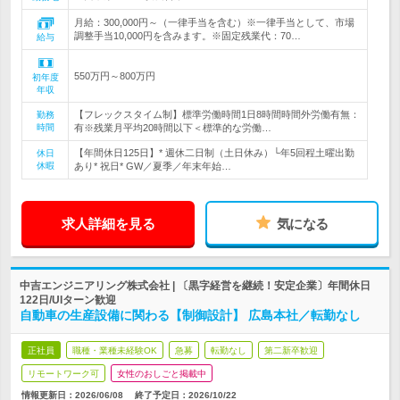
月給：300,000円～（一律手当を含む）※一律手当として、市場
調整手当10,000円を含みます。※固定残業代：70…
給与
550万円～800万円
初年度
年収
【フレックスタイム制】標準労働時間1日8時間時間外労働有無：
勤務
時間
有※残業月平均20時間以下＜標準的な労働…
【年間休日125日】* 週休二日制（土日休み）└年5回程土曜出勤
休日
休暇
あり* 祝日* GW／夏季／年末年始…
求人詳細を見る
気になる
中吉エンジニアリング株式会社 | 〔黒字経営を継続！安定企業〕年間休日
122日/UIターン歓迎
自動車の生産設備に関わる【制御設計】 広島本社／転勤なし
正社員
職種・業種未経験OK
急募
転勤なし
第二新卒歓迎
リモートワーク可
女性のおしごと掲載中
情報更新日：2026/06/08
終了予定日：
2026/10/22