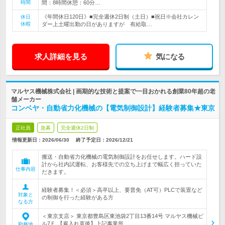
時間
間：8時間休憩：60分…
《年間休日120日》■完全週休2日制（土日）■祝日※会社カレン
休日
休暇
ダー上土曜出勤の日がありますが 有給取…
求人詳細を見る
気になる
マルヤス機械株式会社 | 画期的な技術と提案で一目おかれる創業80年超の老
舗メーカー
コンベヤ・自動省力化機械の【電気制御設計】経験者募集★東京
正社員
急募
完全週休2日制
情報更新日：2026/06/30
終了予定日：
2026/12/21
搬送・自動省力化機械の電気制御設計をお任せします。ハード設
計から社内試運転、お客様先での立ち上げまで幅広く担っていた
仕事内容
だきます。
経験者募集！＜必須＞高卒以上、要普免（AT可）PLCで装置など
対象と
の制御を行った経験がある方
なる方
＜東京支店＞ 東京都豊島区東池袋2丁目13番14号 マルヤス機械ビ
ル7Ｆ 【雇入れ直後】上記事業所…
勤務地