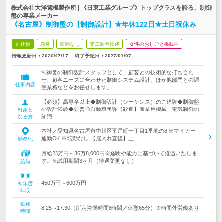
株式会社大洋電機製作所 | 《日東工業グループ》トップクラスを誇る、制御
盤の専業メーカー
《名古屋》制御盤の【制御設計】★年休122日★土日祝休み
正社員
急募
転勤なし
第二新卒歓迎
女性のおしごと掲載中
情報更新日：2026/07/17
終了予定日：
2027/01/07
制御盤の制御設計スタッフとして、顧客との技術的な打ち合わ
せ、顧客ニーズに合わせた制御システム設計、ほか他部門との調
仕事内容
整業務などをお任せします。
【必須】高専卒以上◆制御設計（シーケンス）のご経験◆制御盤
の設計経験◆要普通自動車免許【歓迎】産業用機械、電気制御の
対象と
知識
なる方
本社／愛知県名古屋市中川区平戸町一丁目1番地の8 ※マイカー
通勤OK ※転勤なし 【雇入れ直後】上…
勤務地
月給23万円～36万8,000円※経験や能力に基づいて優遇いたしま
す。※試用期間3ヶ月（待遇変更なし）
給与
450万円～600万円
初年度
年収
勤務
8:25～17:30（所定労働時間8時間／休憩65分）※時間外労働あり
時間