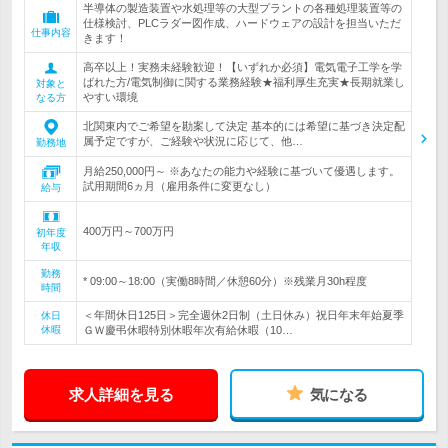
半導体の製造装置や水処理等の大型プラントの各種処理装置等の
仕様検討、PLCラダー図作成、ハードウェアの設計を担当いただ
仕事内容
きます！
高卒以上！実務未経験歓迎！【いずれか必須】電気電子工学を学
ばれた方/電気制御に関する業務経験★福利厚生充実★長期就業し
対象と
やすい環境
なる方
北関東内でご希望を勘案して決定 基本的には希望に基づき決定配
属予定ですが、ご経験や状況に応じて、他…
勤務地
月給250,000円～ ※あなたの能力や経験に基づいて優遇します。
試用期間6ヵ月（雇用条件に変更なし）
給与
400万円～700万円
初年度
年収
勤務
* 09:00～18:00（実働8時間／休憩60分）※残業月30h程度
時間
＜年間休日125日＞完全週休2日制（土日休み）祝日年末年始夏季
休日
休暇
ＧＷ慶弔休暇特別休暇年次有給休暇（10…
求人詳細を見る
気になる