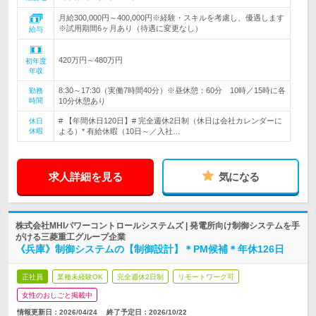
月給300,000円～400,000円※経験・スキルを考慮し、優遇します
※試用期間6ヶ月あり（待遇に変更なし）
給与
420万円～480万円
初年度
年収
8:30～17:30（実働7時間40分）※昼休憩：60分 10時／15時に各
勤務
時間
10分休憩あり
# 【年間休日120日】# 完全週休2日制（休日は会社カレンダーに
休日
休暇
よる）* 有給休暇（10日～／入社…
求人詳細を見る
気になる
株式会社MHIパワーコントロールシステムズ | 発電所向け制御システムを手
がける三菱重工グループ企業
《兵庫》制御システムの【制御設計】＊PM候補＊年休126日
正社員
業種未経験OK
完全週休2日制
リモートワーク可
女性のおしごと掲載中
情報更新日：2026/04/24
終了予定日：
2026/10/22