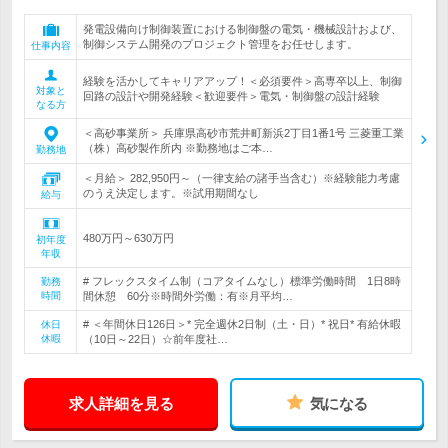
発電設備向け制御装置における制御盤の電気・機械設計および、
制御システム開発のプロジェクト管理をお任せします。
仕事内容
経験を活かしてキャリアアップ！＜必須要件＞高専卒以上、制御
対象と
回路の設計や開発経験＜歓迎要件＞電気・制御盤の設計経験
なる方
＜高砂事業所＞ 兵庫県高砂市荒井町新浜2丁目1番1号 三菱重工業
（株）高砂製作所内 ※勤務地はご本…
勤務地
＜月給＞ 282,950円～（一律支給の諸手当含む）※経験能力考慮
のうえ決定します。※試用期間なし
給与
480万円～630万円
初年度
年収
# フレックスタイム制（コアタイムなし）標準労働時間 1日8時
勤務
時間
間休憩 60分※時間外労働：有※月平均…
# ＜年間休日126日＞* 完全週休2日制（土・日）* 祝日* 有給休暇
休日
休暇
（10日～22日）☆前年度社…
求人詳細を見る
気になる