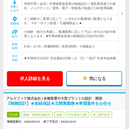
学歴不問＜必須＞半導体製造装置の制御設計／電気系現場での保
対象と
全・メンテナンス／電気・電子・情報系の知識とCAD使用経験
なる方
※ご経験やご希望に応じて、いずれかの勤務地に配属となりま
す。 ※U・Iターン歓迎！引越補助あり ■…
勤務地
※経験・能力を考慮し、配属業務に応じて下記いずれかの給与体
系となります。■半導体製造装置の制御設計月給270,000…
給与
勤務
8:30～17:30（実働8時間／休憩1時間）※残業あり
時間
休日
★年間休日120日* 完全週休2日制（土・日）* 祝日* 年末年始休暇
休暇
求人詳細を見る
気になる
アルスフィア株式会社 | 各種装置や大型プラントの設計・開発
【制御設計】★前給保証★北関東勤務★希望案件をお任せ
正社員
職種・業種未経験OK
急募
完全週休2日制
第二新卒歓迎
情報更新日：2026/06/19
終了予定日：
2026/12/10