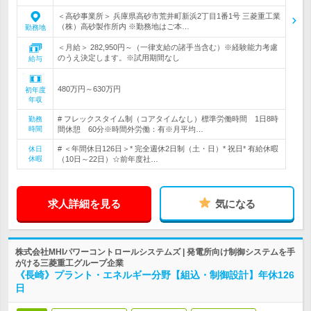
＜高砂事業所＞ 兵庫県高砂市荒井町新浜2丁目1番1号 三菱重工業
（株）高砂製作所内 ※勤務地はご本…
勤務地
＜月給＞ 282,950円～（一律支給の諸手当含む）※経験能力考慮
のうえ決定します。※試用期間なし
給与
480万円～630万円
初年度
年収
# フレックスタイム制（コアタイムなし）標準労働時間 1日8時
勤務
時間
間休憩 60分※時間外労働：有※月平均…
# ＜年間休日126日＞* 完全週休2日制（土・日）* 祝日* 有給休暇
休日
休暇
（10日～22日）☆前年度社…
求人詳細を見る
気になる
株式会社MHIパワーコントロールシステムズ | 発電所向け制御システムを手
がける三菱重工グループ企業
《長崎》プラント・エネルギー分野【組込・制御設計】年休126
日