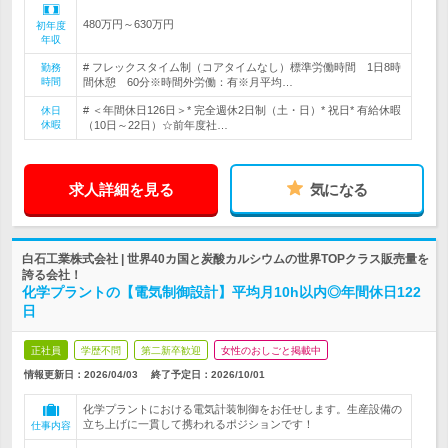
480万円～630万円
初年度
年収
# フレックスタイム制（コアタイムなし）標準労働時間 1日8時
勤務
時間
間休憩 60分※時間外労働：有※月平均…
# ＜年間休日126日＞* 完全週休2日制（土・日）* 祝日* 有給休暇
休日
休暇
（10日～22日）☆前年度社…
求人詳細を見る
気になる
白石工業株式会社 | 世界40カ国と炭酸カルシウムの世界TOPクラス販売量を
誇る会社！
化学プラントの【電気制御設計】平均月10h以内◎年間休日122
日
正社員
学歴不問
第二新卒歓迎
女性のおしごと掲載中
情報更新日：2026/04/03
終了予定日：
2026/10/01
化学プラントにおける電気計装制御をお任せします。生産設備の
立ち上げに一貫して携われるポジションです！
仕事内容