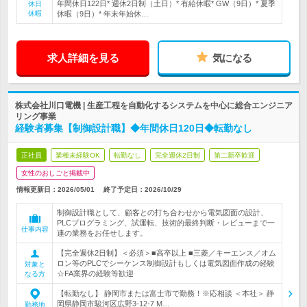
年間休日122日* 週休2日制（土日）* 有給休暇* GW（9日）* 夏季
休日
休暇
休暇（9日）* 年末年始休…
求人詳細を見る
気になる
株式会社川口電機 | 生産工程を自動化するシステムを中心に総合エンジニア
リング事業
経験者募集【制御設計職】◆年間休日120日◆転勤なし
正社員
業種未経験OK
転勤なし
完全週休2日制
第二新卒歓迎
女性のおしごと掲載中
情報更新日：2026/05/01
終了予定日：
2026/10/29
制御設計職として、顧客との打ち合わせから電気図面の設計、
PLCプログラミング、試運転、技術的最終判断・レビューまで一
仕事内容
連の業務をお任せします。
【完全週休2日制】＜必須＞■高卒以上 ■三菱／キーエンス／オム
ロン等のPLCでシーケンス制御設計もしくは電気図面作成の経験
対象と
☆FA業界の経験等歓迎
なる方
【転勤なし】 静岡市または富士市で勤務！※応相談 ＜本社＞ 静
岡県静岡市駿河区広野3-12-7 M…
勤務地