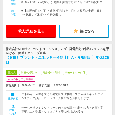
勤務
8:30～17:00（休憩45分）時間外労働有無:有※月平均20時間以内
時間
# 【年間休日120日】* 週休2日制（土・日）※数回の土曜出勤あ
休日
休暇
り* 祝日# 《休暇》* 有給休暇…
求人詳細を見る
気になる
株式会社MHIパワーコントロールシステムズ | 発電所向け制御システムを手
がける三菱重工グループ企業
《兵庫》プラント・エネルギー分野【組込・制御設計】年休126
日
正社員
業種未経験OK
完全週休2日制
リモートワーク可
女性のおしごと掲載中
情報更新日：2026/04/24
終了予定日：
2026/10/22
エネルギー分野を支える発電所向け制御システムやセキュリティ
システムの設計、ネットワーク構築等をお任せします。
仕事内容
サーバー構築やネットワークの基礎知識をお持ちの方＜必須＞高
対象と
専卒以上＜歓迎＞セキュリティ等の知見がある方
なる方