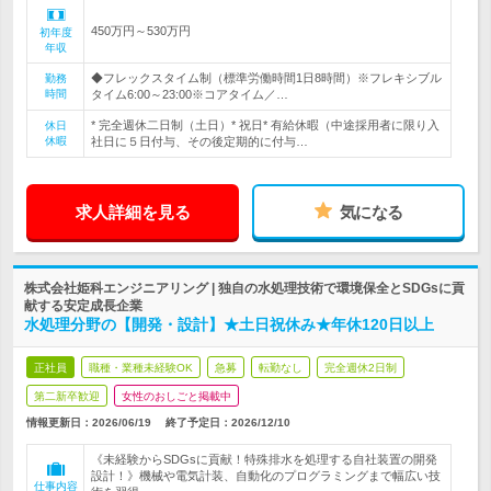
450万円～530万円
初年度
年収
◆フレックスタイム制（標準労働時間1日8時間）※フレキシブル
勤務
時間
タイム6:00～23:00※コアタイム／…
* 完全週休二日制（土日）* 祝日* 有給休暇（中途採用者に限り入
休日
休暇
社日に５日付与、その後定期的に付与…
求人詳細を見る
気になる
株式会社姫科エンジニアリング | 独自の水処理技術で環境保全とSDGsに貢
献する安定成長企業
水処理分野の【開発・設計】★土日祝休み★年休120日以上
正社員
職種・業種未経験OK
急募
転勤なし
完全週休2日制
第二新卒歓迎
女性のおしごと掲載中
情報更新日：2026/06/19
終了予定日：
2026/12/10
《未経験からSDGsに貢献！特殊排水を処理する自社装置の開発
設計！》機械や電気計装、自動化のプログラミングまで幅広い技
仕事内容