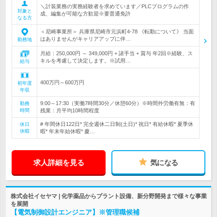
＼計装業務の実務経験者を求めています／PLCプログラムの作
対象と
成、編集が可能な方歓迎※要普通免許
なる方
＜尼崎事業所＞ 兵庫県尼崎市元浜町4-78 《転勤について》 当面
はありませんがキャリアアップに伴…
勤務地
月給：250,000円 ～ 349,000円 + 諸手当 + 賞与 年2回※経験、ス
キルを考慮して決定します。※試用…
給与
400万円～600万円
初年度
年収
9:00～17:30（実働7時間30分／休憩60分）※時間外労働有無：有
勤務
時間
残業：月平均10時間程度
# 年間休日122日* 完全週休二日制(土日)* 祝日* 有給休暇* 夏季休
休日
休暇
暇* 年末年始休暇* 慶…
求人詳細を見る
気になる
株式会社イセヤマ | 化学薬品からプラント設備、新分野開発まで様々な事業
を展開
【電気制御設計エンジニア】※管理職候補