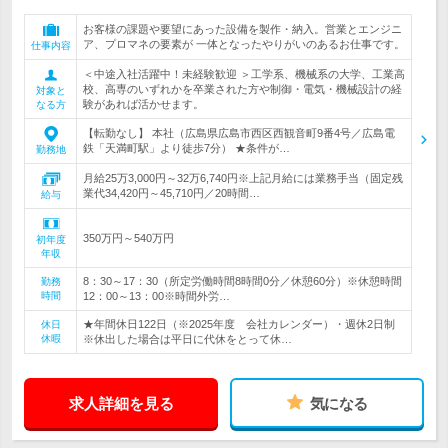
お客様の課題や要望にあった設備を製作・納入。営業とエンジニ
ア、プロマネの要素が 一体となったやりがいのあるお仕事です。
仕事内容
＜中途入社活躍中！未経験歓迎 ＞工学系、機械系の大学、工業高
校、高専のいずれかを卒業された方や制御・電気・機械設計の経
対象と
験があれば活かせます。
なる方
【転勤なし】 本社（広島県広島市西区西観音町9番4号／広島電
鉄「天満町駅」より徒歩7分） ★条件が…
勤務地
月給25万3,000円～32万6,740円※上記月給には業務手当（固定残
業代34,420円～45,710円／20時間…
給与
350万円～540万円
初年度
年収
8：30～17：30（所定労働時間8時間0分／休憩60分）※休憩時間
勤務
時間
12：00～13：00※時間外労…
★年間休日122日（※2025年度 会社カレンダー）・週休2日制
休日
休暇
※休出した場合は平日に代休をとって休…
求人詳細を見る
気になる