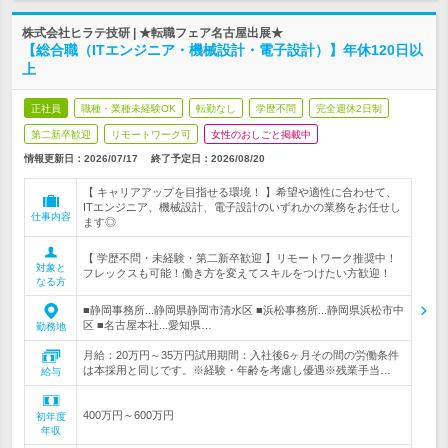
株式会社ヒラテ技研 | ★転職フェア名古屋出展★
【総合職（ITエンジニア・機械設計・電子設計）】年休120日以
上
正社員
職種・業種未経験OK
転勤なし
学歴不問
完全週休2日制
第二新卒歓迎
リモートワーク可
女性のおしごと掲載中
情報更新日：2026/07/17
終了予定日：
2026/08/20
【 キャリアアップを目指せる環境！ 】希望や適性に合わせて、
ITエンジニア、機械設計、電子設計のいずれかの業務をお任せし
仕事内容
ます◎
【 学歴不問・未経験・第二新卒歓迎 】リモートワーク推奨中！
対象と
フレックスも可能！働き方を変えてスキルをつけたい方歓迎！
なる方
■静岡事務所...静岡県静岡市清水区 ■浜松事務所...静岡県浜松市中
区 ■名古屋本社...愛知県…
勤務地
月給：20万円～35万円試用期間：入社後6ヶ月その間の労働条件
は本採用と同じです。※経験・年齢を考慮し優遇※残業手当…
給与
400万円～600万円
初年度
年収