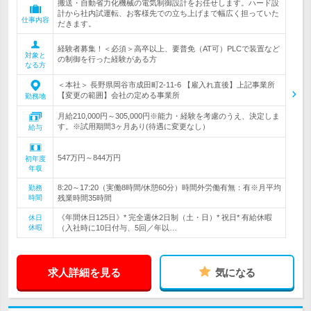
搬送・自動省力化機械の電気制御設計をお任せします。ハード設
計から社内試運転、お客様先での立ち上げまで幅広く担っていた
仕事内容
だきます。
経験者募集！＜必須＞高卒以上、要普免（AT可）PLCで装置など
対象と
の制御を行った経験がある方
なる方
＜本社＞ 長野県岡谷市成田町2-11-6 【雇入れ直後】上記事業所
【変更の範囲】会社の定める事業所
勤務地
月給210,000円～305,000円※能力・経験を考慮のうえ、決定しま
す。※試用期間3ヶ月あり(待遇に変更なし）
給与
547万円～844万円
初年度
年収
8:20～17:20（実働8時間/休憩60分）時間外労働有無：有※月平均
勤務
時間
残業時間35時間
《年間休日125日》* 完全週休2日制（土・日）* 祝日* 有給休暇
休日
休暇
（入社時に10日付与、5回／年以…
求人詳細を見る
気になる