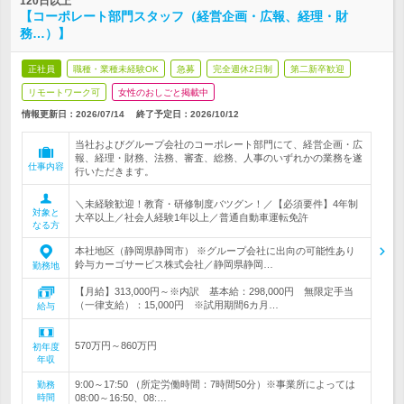
120日以上
【コーポレート部門スタッフ（経営企画・広報、経理・財
務…）】
正社員
職種・業種未経験OK
急募
完全週休2日制
第二新卒歓迎
リモートワーク可
女性のおしごと掲載中
情報更新日：2026/07/14
終了予定日：
2026/10/12
当社およびグループ会社のコーポレート部門にて、経営企画・広
報、経理・財務、法務、審査、総務、人事のいずれかの業務を遂
仕事内容
行いただきます。
＼未経験歓迎！教育・研修制度バツグン！／【必須要件】4年制
対象と
大卒以上／社会人経験1年以上／普通自動車運転免許
なる方
本社地区（静岡県静岡市） ※グループ会社に出向の可能性あり
鈴与カーゴサービス株式会社／静岡県静岡…
勤務地
【月給】313,000円～※内訳 基本給：298,000円 無限定手当
（一律支給）：15,000円 ※試用期間6カ月…
給与
570万円～860万円
初年度
年収
9:00～17:50 （所定労働時間：7時間50分）※事業所によっては
勤務
時間
08:00～16:50、08:…