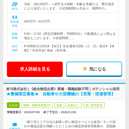
月給：260,000円～＋諸手当※経験・年齢を考慮の上、弊社規定
により決定いたします。※試用期間6カ月あり。期間中の…
給与
450万円～610万円
初年度
年収
9:00～17:50（所定労働時間：7時間50分）※配属先により異なる
勤務
時間
場合もございます。※休憩時間：…
# 年間休日120日# 【休日】完全週休2日制（土・日）祝日# 【休
休日
休暇
暇】* 年末年始* 有給（初年度…
求人詳細を見る
気になる
鈴与株式会社 | 《総合物流企業》業種・職種経験不問｜ポテンシャル採用
★豊橋限定募集★ 自動車や大型機械の【営業・現場管理】
正社員
職種・業種未経験OK
急募
転勤なし
第二新卒歓迎
情報更新日：2026/07/08
終了予定日：
2026/11/26
《東三河エリアの法人顧客に対し物流サービスを提供》モノの流
れや物流品質を理解いただくための物流現場管理業務や、課題解
仕事内容