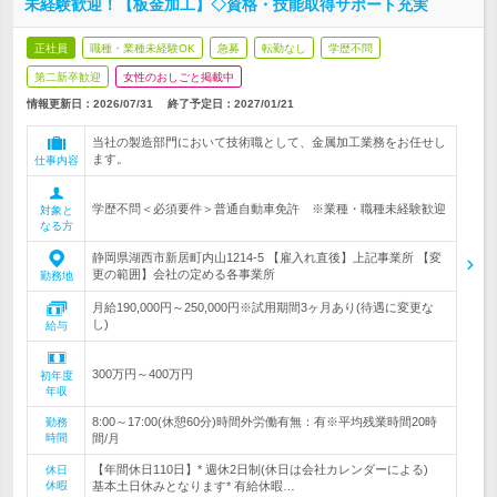
未経験歓迎！【板金加工】◇資格・技能取得サポート充実
正社員
職種・業種未経験OK
急募
転勤なし
学歴不問
第二新卒歓迎
女性のおしごと掲載中
情報更新日：2026/07/31
終了予定日：
2027/01/21
当社の製造部門において技術職として、金属加工業務をお任せし
ます。
仕事内容
学歴不問＜必須要件＞普通自動車免許 ※業種・職種未経験歓迎
対象と
なる方
静岡県湖西市新居町内山1214-5 【雇入れ直後】上記事業所 【変
更の範囲】会社の定める各事業所
勤務地
月給190,000円～250,000円※試用期間3ヶ月あり(待遇に変更な
し)
給与
300万円～400万円
初年度
年収
8:00～17:00(休憩60分)時間外労働有無：有※平均残業時間20時
勤務
時間
間/月
【年間休日110日】* 週休2日制(休日は会社カレンダーによる)
休日
休暇
基本土日休みとなります* 有給休暇…