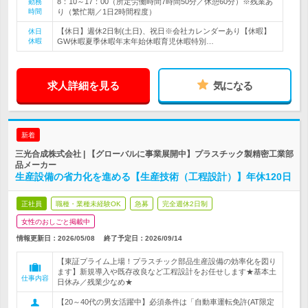
8：10～17：00（所定労働時間7時間50分／休憩60分）※残業あ
勤務
時間
り（繁忙期／1日2時間程度）
【休日】週休2日制(土日)、祝日※会社カレンダーあり【休暇】
休日
休暇
GW休暇夏季休暇年末年始休暇育児休暇特別…
求人詳細を見る
気になる
新着
三光合成株式会社 | 【グローバルに事業展開中】プラスチック製精密工業部
品メーカー
生産設備の省力化を進める【生産技術（工程設計）】年休120日
正社員
職種・業種未経験OK
急募
完全週休2日制
女性のおしごと掲載中
情報更新日：2026/05/08
終了予定日：
2026/09/14
【東証プライム上場！プラスチック部品生産設備の効率化を図り
ます】新規導入や既存改良など工程設計をお任せします★基本土
仕事内容
日休み／残業少なめ★
【20～40代の男女活躍中】必須条件は「自動車運転免許(AT限定