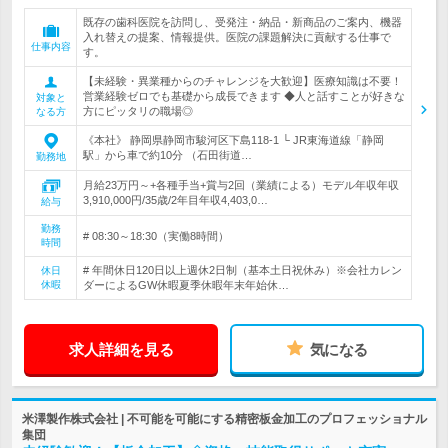
既存の歯科医院を訪問し、受発注・納品・新商品のご案内、機器
入れ替えの提案、情報提供。医院の課題解決に貢献する仕事で
仕事内容
す。
【未経験・異業種からのチャレンジを大歓迎】医療知識は不要！
営業経験ゼロでも基礎から成長できます ◆人と話すことが好きな
対象と
方にピッタリの職場◎
なる方
《本社》 静岡県静岡市駿河区下島118-1 └ JR東海道線「静岡
駅」から車で約10分 （石田街道…
勤務地
月給23万円～+各種手当+賞与2回（業績による）モデル年収年収
3,910,000円/35歳/2年目年収4,403,0…
給与
勤務
# 08:30～18:30（実働8時間）
時間
# 年間休日120日以上週休2日制（基本土日祝休み）※会社カレン
休日
休暇
ダーによるGW休暇夏季休暇年末年始休…
求人詳細を見る
気になる
米澤製作株式会社 | 不可能を可能にする精密板金加工のプロフェッショナル
集団