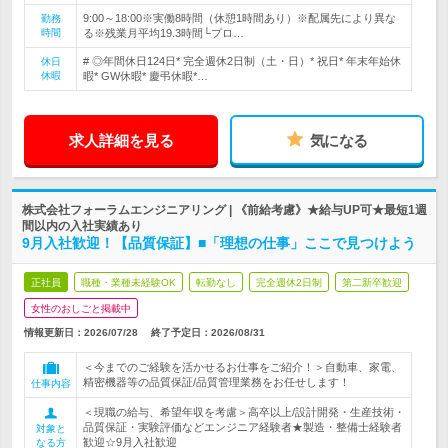
9:00～18:00※実働8時間（休憩1時間あり）※配属先により異な
勤務
時間
る※残業月平均19.3時間└プロ…
# ◎年間休日124日* 完全週休2日制（土・日）* 祝日* 年末年始休
休日
休暇
暇* GW休暇* 慶弔休暇*…
求人詳細を見る
気になる
株式会社フォーラムエンジニアリング | 《前給考慮》★給与UP可★最短1週
間以内の入社実績あり
9月入社歓迎！【品質保証】■「理想の仕事」ここで見つけよう
正社員
職種・業種未経験OK
転勤なし
完全週休2日制
第二新卒歓迎
女性のおしごと掲載中
情報更新日：2026/07/28
終了予定日：
2026/08/31
＜今までのご経験を活かせるお仕事をご紹介！＞自動車、家電、
精密機器等の品質保証/品質管理業務をお任せします！
仕事内容
＜現職の給与、希望年収を考慮＞高卒以上/設計開発・生産技術・
品質保証・実験評価などエンジニア経験者★製造・整備士経験者
対象と
歓迎☆9月入社歓迎
なる方