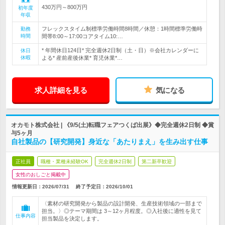
430万円～800万円
初年度
年収
フレックスタイム制標準労働時間8時間／休憩：1時間標準労働時
勤務
時間
間帯8:00～17:00コアタイム10:…
* 年間休日124日* 完全週休2日制（土・日）※会社カレンダーに
休日
休暇
よる* 産前産後休業* 育児休業*…
求人詳細を見る
気になる
オカモト株式会社 | 《9/5(土)転職フェアつくば出展》◆完全週休2日制 ◆賞
与5ヶ月
自社製品の【研究開発】身近な「あたりまえ」を生み出す仕事
正社員
職種・業種未経験OK
完全週休2日制
第二新卒歓迎
女性のおしごと掲載中
情報更新日：2026/07/31
終了予定日：
2026/10/01
〈素材の研究開発から製品の設計開発、生産技術領域の一部まで
担当。〉◎テーマ期間は 3～12ヶ月程度。◎入社後に適性を見て
仕事内容
担当製品を決定します。