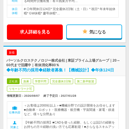
時間
る時間外労働有無：有※残業月平均…
# ◎年間休日124日* 完全週休2日制（土・日）* 祝日* 年末年始休
休日
休暇
暇* GW休暇* 慶弔休暇*…
求人詳細を見る
気になる
新着
パーソルクロステクノロジー株式会社 | 東証プライム上場グループ｜20～
60代まで活躍中｜有休消化率80％
◆年齢不問の採用◆経験者募集！【機械設計】◆年休124日
正社員
急募
学歴不問
完全週休2日制
第二新卒歓迎
リモートワーク可
情報更新日：2026/08/07
終了予定日：
2027/01/28
＜お客様は2000社以上＞■機械分野での設計開発をお任せします
■自動車・ロボット・医療機器・航空機・宇宙関連・家電・鉄道
仕事内容
など、様々な分野あり
【年齢不問の採用】■CADを使った経験、もしくは設計の経験を
お持ちの方※経験の浅い方でも応募歓迎！■さらなるスキルアッ
対象と