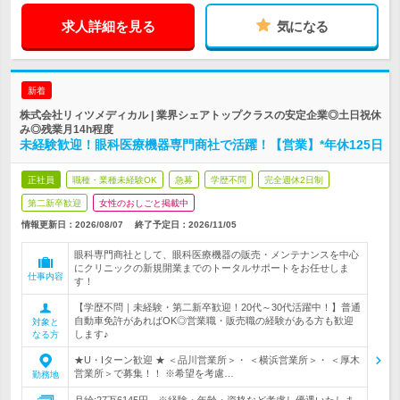
求人詳細を見る
気になる
新着
株式会社リィツメディカル | 業界シェアトップクラスの安定企業◎土日祝休
み◎残業月14h程度
未経験歓迎！眼科医療機器専門商社で活躍！【営業】*年休125日
正社員
職種・業種未経験OK
急募
学歴不問
完全週休2日制
第二新卒歓迎
女性のおしごと掲載中
情報更新日：2026/08/07
終了予定日：
2026/11/05
眼科専門商社として、眼科医療機器の販売・メンテナンスを中心
にクリニックの新規開業までのトータルサポートをお任せしま
仕事内容
す！
【学歴不問｜未経験・第二新卒歓迎！20代～30代活躍中！】普通
自動車免許があればOK◎営業職・販売職の経験がある方も歓迎
対象と
します♪
なる方
★U・Iターン歓迎 ★ ＜品川営業所＞・ ＜横浜営業所＞・ ＜厚木
営業所＞で募集！！ ※希望を考慮…
勤務地