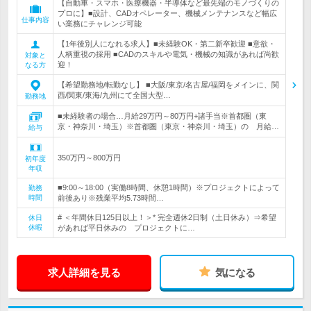
【自動車・スマホ・医療機器・半導体など最先端のモノづくりの
プロに】■設計、CADオペレーター、機械メンテナンスなど幅広
仕事内容
い業務にチャレンジ可能
【1年後別人になれる求人】■未経験OK・第二新卒歓迎 ■意欲・
人柄重視の採用 ■CADのスキルや電気・機械の知識があれば尚歓
対象と
迎！
なる方
【希望勤務地/転勤なし】 ■大阪/東京/名古屋/福岡をメインに、関
西/関東/東海/九州にて全国大型…
勤務地
■未経験者の場合…月給29万円～80万円+諸手当※首都圏（東
京・神奈川・埼玉）※首都圏（東京・神奈川・埼玉）の 月給…
給与
350万円～800万円
初年度
年収
■9:00～18:00（実働8時間、休憩1時間）※プロジェクトによって
勤務
時間
前後あり※残業平均5.73時間…
# ＜年間休日125日以上！＞* 完全週休2日制（土日休み）⇒希望
休日
休暇
があれば平日休みの プロジェクトに…
求人詳細を見る
気になる