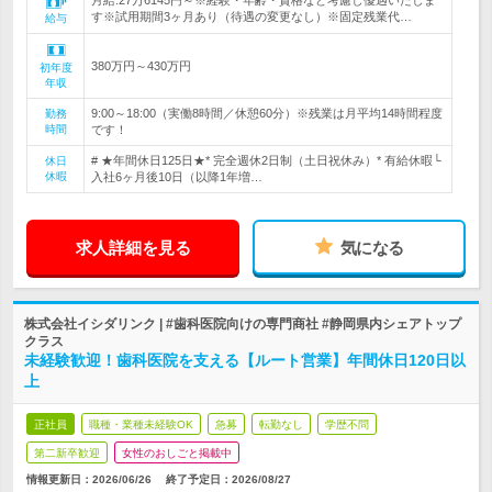
月給:27万6145円～※経験・年齢・資格など考慮し優遇いたしま
す※試用期間3ヶ月あり（待遇の変更なし）※固定残業代…
給与
380万円～430万円
初年度
年収
9:00～18:00（実働8時間／休憩60分）※残業は月平均14時間程度
勤務
時間
です！
# ★年間休日125日★* 完全週休2日制（土日祝休み）* 有給休暇└
休日
休暇
入社6ヶ月後10日（以降1年増…
求人詳細を見る
気になる
株式会社イシダリンク | #歯科医院向けの専門商社 #静岡県内シェアトップ
クラス
未経験歓迎！歯科医院を支える【ルート営業】年間休日120日以
上
正社員
職種・業種未経験OK
急募
転勤なし
学歴不問
第二新卒歓迎
女性のおしごと掲載中
情報更新日：2026/06/26
終了予定日：
2026/08/27