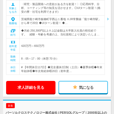
〈研究・製品開発への意欲がある方を歓迎！〉◎応用科学、分
析、コーティング等の知見を活かせます。◎UIターン歓迎！(格
対象と
安の寮・社宅を利用できます)
なる方
茨城県龍ケ崎市板橋町字西山１番地 ※JR常磐線「龍ケ崎市駅」
から車で20分 ◆UIターン歓迎！ ◆…
勤務地
◆月給 250,300円以上※上記金額は大卒新入社員の初任給で
す。 経験・年齢を考慮の上、当社規程により決定いたしま…
給与
420万円～650万円
初年度
年収
勤務
8：05～17：00（休憩 70 分）
時間
# 【年間休日117日】◆完全週休2日制（土日）◆夏季休暇◆年末
休日
休暇
年始休暇◆年次有給休暇20日（初年度…
求人詳細を見る
気になる
新着
パーソルクロステクノロジー株式会社 | PERSOLグループ｜2000社以上の