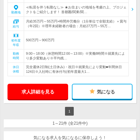
≪転居を伴う転勤なし≫ ★お住まいの地域を考慮の上、プロジェ
クトをご紹介します！ 首都圏/関東/関…
勤務地
月給35万円～55万円+時間外労働分（1分単位で全額支給）＋賞与
（年2回）※理卒未経験者の場合：月給27万円～55万…
給与
500万円～900万円
初年度
年収
9:00～18:00（休憩時間12:00～13:00）※実働8時間※就業先によ
勤務
時間
り多少変動あり※平均残…
完全週休2日制(土日休み)・祝日※就業先により変動■年間休日
休日
休暇
124日※入社時に有休付与(初年度最大1…
求人詳細を見る
気になる
1
1～21件 (全21件中)
気になる求人を気になるに保存しよう！