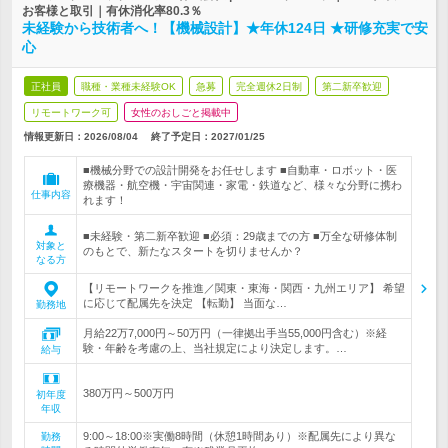
お客様と取引｜有休消化率80.3％
未経験から技術者へ！【機械設計】★年休124日 ★研修充実で安
心
正社員
職種・業種未経験OK
急募
完全週休2日制
第二新卒歓迎
リモートワーク可
女性のおしごと掲載中
情報更新日：2026/08/04
終了予定日：
2027/01/25
■機械分野での設計開発をお任せします ■自動車・ロボット・医
療機器・航空機・宇宙関連・家電・鉄道など、様々な分野に携わ
仕事内容
れます！
■未経験・第二新卒歓迎 ■必須：29歳までの方 ■万全な研修体制
対象と
のもとで、新たなスタートを切りませんか？
なる方
【リモートワークを推進／関東・東海・関西・九州エリア】 希望
に応じて配属先を決定 【転勤】 当面な…
勤務地
月給22万7,000円～50万円（一律拠出手当55,000円含む）※経
験・年齢を考慮の上、当社規定により決定します。…
給与
380万円～500万円
初年度
年収
9:00～18:00※実働8時間（休憩1時間あり）※配属先により異な
勤務