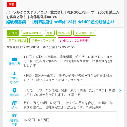
新着
パーソルクロステクノロジー株式会社 | PERSOLグループ｜2000社以上の
お客様と取引｜有休消化率80.3％
経験者募集！【制御設計】★年休124日 ★1400超の研修あり
正社員
業種未経験OK
急募
学歴不問
完全週休2日制
第二新卒歓迎
リモートワーク可
女性のおしごと掲載中
情報更新日：2026/08/04
終了予定日：
2027/01/25
■対応する案件は自動車、産業機器、航空機、ロボットなど ■自
分に合った案件で制御ソフトの設計開発や解析・評価業務をお任
仕事内容
せします
■制御・組込みwebアプリ開発の経験が必須 ■万全な研修体制の
対象と
もとで、新たなスタートを切りませんか？
なる方
【リモートワークを推進／関東・東海・関西・九州エリア】 希望
に応じて配属先を決定します。 ▼選べる…
勤務地
月給22万7,000円～50万円（一律支給の手当を含む）※経験・年
齢を考慮の上、当社規定により決定します。※試用期間…
給与
450万円～850万円
初年度
年収