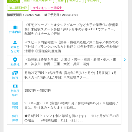
正社員
職種・業種未経験OK
急募
転勤なし
学歴不問
第二新卒歓迎
女性のおしごと掲載中
情報更新日：2026/07/31
終了予定日：
2026/10/01
《東芝グループ・キオクシアグループなど大手企業専任の警備業
務》未経験スタート多数！約1ヶ月半の研修＋OJTでフォロー。
仕事内容
配属先ではチームで行動
≪スピード内定可能≫【業界・職種未経験／第二新卒／初めての
正社員／ブランクのある方も歓迎 】◎年齢不問／幅広い年齢層が
対象と
活躍中 ◎退職金制度完備
なる方
《勤務地は希望を考慮》 北海道・岩手・石川・新潟・栃木・東
京・神奈川・静岡・三重・大阪・兵庫・滋賀…
勤務地
月給21万円以上+各種手当+賞与年2回(3.7ヶ月分)【月収例】●月
収30万円/32歳(入社1年目) ※未経験スター…
給与
350万円～450万円
初年度
年収
9：00～翌9：00（実働17時間15分／休憩6時間45分）※勤務終了
勤務
時間
日は、明け休みとなります※勤務…
◆月8日以上（シフト制／希望を伺います） ※1ヶ月が30日の月
休日
休暇
の場合 24時間勤務：11日、休日：…