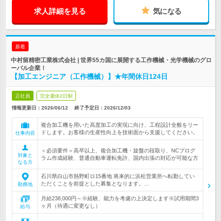
求人詳細を見る
気になる
新着
中村留精密工業株式会社 | 世界55カ国に展開する工作機械・光学機械のグロ
ーバル企業！
【加工エンジニア（工作機械）】★年間休日124日
正社員
完全週休2日制
情報更新日：2026/06/12
終了予定日：
2026/12/03
複合加工機を用いた高度加工の実現に向け、工程設計全般をリー
ドします。お客様の生産性向上を技術面から支援してください。
仕事内容
＜必須要件＞高卒以上、複合加工機・旋盤の段取り、NCプログ
対象と
ラム作成経験、普通自動車運転免許、国内出張の対応が可能な方
なる方
石川県白山市熱野町ロ15番地 将来的に浜松営業所へ転勤してい
ただくことを前提とした募集となります。…
勤務地
月給238,000円～※経験、能力を考慮の上決定します※試用期間3
ヶ月（待遇に変更なし）
給与