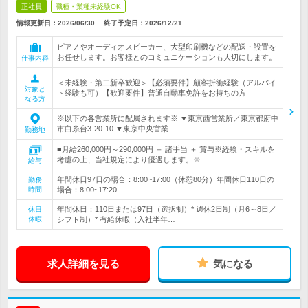
正社員
職種・業種未経験OK
情報更新日：2026/06/30
終了予定日：
2026/12/21
ピアノやオーディオスピーカー、大型印刷機などの配送・設置を
お任せします。お客様とのコミュニケーションも大切にします。
仕事内容
＜未経験・第二新卒歓迎＞【必須要件】顧客折衝経験（アルバイ
対象と
ト経験も可）【歓迎要件】普通自動車免許をお持ちの方
なる方
※以下の各営業所に配属されます※ ▼東京西営業所／東京都府中
市白糸台3-20-10 ▼東京中央営業…
勤務地
■月給260,000円～290,000円 ＋ 諸手当 ＋ 賞与※経験・スキルを
考慮の上、当社規定により優遇します。※…
給与
年間休日97日の場合：8:00~17:00（休憩80分）年間休日110日の
勤務
時間
場合：8:00~17:20…
年間休日：110日または97日（選択制）* 週休2日制（月6～8日／
休日
休暇
シフト制）* 有給休暇（入社半年…
求人詳細を見る
気になる