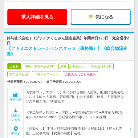
求人詳細を見る
気になる
鈴与株式会社 | 《プラチナくるみん認定企業》年間休日120日・完全週休2
日
【アドミニストレーションスタッフ（事務職）】《総合物流企
業》
正社員
職種・業種未経験OK
急募
転勤なし
完全週休2日制
第二新卒歓迎
リモートワーク可
女性のおしごと掲載中
情報更新日：2026/07/08
終了予定日：
2026/11/26
清水港コンテナターミナルにおける輸出入業務、船舶代理店会社
における輸出入業務、管理部門における経理・秘書・人事業務な
仕事内容
どの事務全般。*研修充実
《第二新卒大歓迎》■大卒以上 ■要普免(AT限可) ■基本的なPCス
対象と
キル(Microsoft office) ◎経験不問のポテンシャル採用
なる方
【転勤なし】 本社／静岡県静岡市清水区入船町11-1 【雇入れ直
後】上記事業所 【変更の範囲】会社…
勤務地