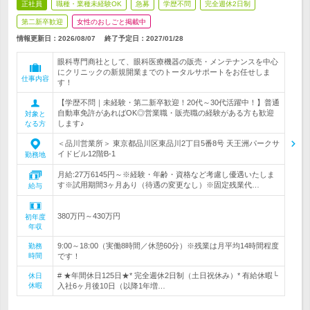
正社員
職種・業種未経験OK
急募
学歴不問
完全週休2日制
第二新卒歓迎
女性のおしごと掲載中
情報更新日：2026/08/07
終了予定日：
2027/01/28
眼科専門商社として、眼科医療機器の販売・メンテナンスを中心
にクリニックの新規開業までのトータルサポートをお任せしま
仕事内容
す！
【学歴不問｜未経験・第二新卒歓迎！20代～30代活躍中！】普通
自動車免許があればOK◎営業職・販売職の経験がある方も歓迎
対象と
します♪
なる方
＜品川営業所＞ 東京都品川区東品川2丁目5番8号 天王洲パークサ
イドビル12階B-1
勤務地
月給:27万6145円～※経験・年齢・資格など考慮し優遇いたしま
す※試用期間3ヶ月あり（待遇の変更なし）※固定残業代…
給与
380万円～430万円
初年度
年収
9:00～18:00（実働8時間／休憩60分）※残業は月平均14時間程度
勤務
時間
です！
# ★年間休日125日★* 完全週休2日制（土日祝休み）* 有給休暇└
休日
休暇
入社6ヶ月後10日（以降1年増…