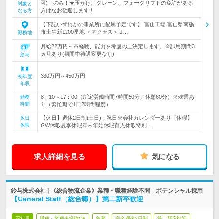
可)」のみ！★玉かけ、クレーン、フォークリフトの免許がある
対象と
方はなお歓迎します！
なる方
【下記いずれかの事業所に配属予定です】 富山工場 富山県南砺
市土生新1200番地 ＜アクセス＞ J…
勤務地
月給22万円～※経験、能力を考慮の上決定します。※試用期間3
ヵ月あり(期間中待遇変更なし)
給与
330万円～450万円
初年度
年収
8：10～17：00（所定労働時間7時間50分／休憩60分）※残業あ
勤務
時間
り（繁忙期で1日2時間程度）
【休日】週休2日制(土日)、祝日※会社カレンダーあり【休暇】
休日
休暇
GW休暇夏季休暇年末年始休暇育児休暇特別…
求人詳細を見る
気になる
鈴与株式会社 | 《総合物流企業》業種・職種経験不問｜ポテンシャル採用
【General Staff（総合職）】第二新卒歓迎
正社員
職種・業種未経験OK
急募
完全週休2日制
第二新卒歓迎