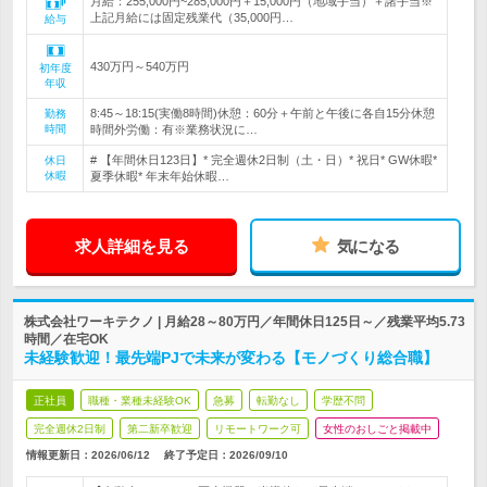
月給：255,000円~285,000円＋15,000円（地域手当）＋諸手当※
上記月給には固定残業代（35,000円…
給与
430万円～540万円
初年度
年収
8:45～18:15(実働8時間)休憩：60分＋午前と午後に各自15分休憩
勤務
時間
時間外労働：有※業務状況に…
# 【年間休日123日】* 完全週休2日制（土・日）* 祝日* GW休暇*
休日
休暇
夏季休暇* 年末年始休暇…
求人詳細を見る
気になる
株式会社ワーキテクノ | 月給28～80万円／年間休日125日～／残業平均5.73
時間／在宅OK
未経験歓迎！最先端PJで未来が変わる【モノづくり総合職】
正社員
職種・業種未経験OK
急募
転勤なし
学歴不問
完全週休2日制
第二新卒歓迎
リモートワーク可
女性のおしごと掲載中
情報更新日：2026/06/12
終了予定日：
2026/09/10