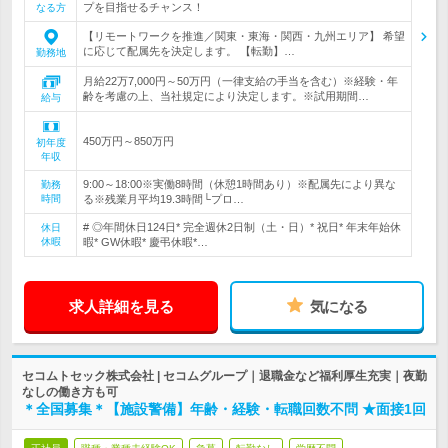
プを目指せるチャンス！
なる方
【リモートワークを推進／関東・東海・関西・九州エリア】 希望
に応じて配属先を決定します。 【転勤】…
勤務地
月給22万7,000円～50万円（一律支給の手当を含む）※経験・年
齢を考慮の上、当社規定により決定します。※試用期間…
給与
450万円～850万円
初年度
年収
9:00～18:00※実働8時間（休憩1時間あり）※配属先により異な
勤務
時間
る※残業月平均19.3時間└プロ…
# ◎年間休日124日* 完全週休2日制（土・日）* 祝日* 年末年始休
休日
休暇
暇* GW休暇* 慶弔休暇*…
求人詳細を見る
気になる
セコムトセック株式会社 | セコムグループ｜退職金など福利厚生充実｜夜勤
なしの働き方も可
＊全国募集＊【施設警備】年齢・経験・転職回数不問 ★面接1回