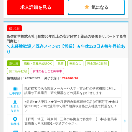
求人詳細を見る
気になる
残り1日
高信化学株式会社 | 創業60年以上の安定経営！薬品の提供をサポートする専
門商社！
＼未経験歓迎／既存メインの【営業】★年休123日★毎年昇給あ
り
正社員
職種・業種未経験OK
急募
転勤なし
完全週休2日制
第二新卒歓迎
女性のおしごと掲載中
情報更新日：2026/05/21
終了予定日：
2026/08/10
既存顧客である製薬メーカーや大学・官公庁の研究機関に対し、
試薬や工業薬品、研究機器などの提案をお任せします。
仕事内容
<必須>★大卒以上★第一種普通自動車運転免許(AT限定可)★未経
験OK20代～30代活用中＼専門知識や資格は入社後で問題なし！
対象と
／
なる方
【群馬・埼玉・神奈川・三島の各拠点で募集中！】 本社/群馬県
高崎市大八木町801 <交通アクセス>…
勤務地