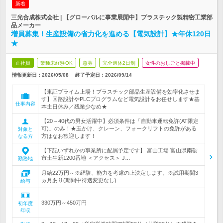
新着
三光合成株式会社 | 【グローバルに事業展開中】プラスチック製精密工業部
品メーカー
増員募集！生産設備の省力化を進める【電気設計】★年休120日
★
正社員
業種未経験OK
急募
完全週休2日制
女性のおしごと掲載中
情報更新日：2026/05/08
終了予定日：
2026/09/14
【東証プライム上場！プラスチック部品生産設備を効率化させま
す】回路設計やPLCプログラムなど電気設計をお任せします★基
仕事内容
本土日休み／残業少なめ★
【20～40代の男女活躍中】必須条件は「自動車運転免許(AT限定
可)」のみ！★玉かけ、クレーン、フォークリフトの免許がある
対象と
方はなお歓迎します！
なる方
【下記いずれかの事業所に配属予定です】 富山工場 富山県南砺
市土生新1200番地 ＜アクセス＞ J…
勤務地
月給22万円～※経験、能力を考慮の上決定します。※試用期間3
ヵ月あり(期間中待遇変更なし)
給与
330万円～450万円
初年度
年収