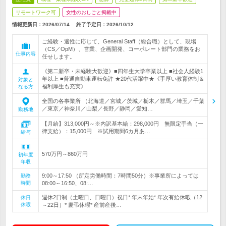
リモートワーク可
女性のおしごと掲載中
情報更新日：2026/07/14
終了予定日：
2026/10/12
ご経験・適性に応じて、General Staff（総合職）として、現場
（CS／OpM）、営業、企画開発、コーポレート部門の業務をお
仕事内容
任せします。
《第二新卒・未経験大歓迎》■四年生大学卒業以上 ■社会人経験1
年以上 ■普通自動車運転免許 ★20代活躍中★《手厚い教育体制＆
対象と
福利厚生も充実》
なる方
全国の各事業所 （北海道／宮城／茨城／栃木／群馬／埼玉／千葉
／東京／神奈川／山梨／長野／静岡／愛知…
勤務地
【月給】313,000円～※内訳基本給：298,000円 無限定手当（一
律支給）：15,000円 ※試用期間6カ月あ…
給与
570万円～860万円
初年度
年収
9:00～17:50 （所定労働時間：7時間50分）※事業所によっては
勤務
時間
08:00～16:50、08:…
週休2日制（土曜日、日曜日）祝日* 年末年始* 年次有給休暇（12
休日
休暇
～22日）* 慶弔休暇* 産前産後…