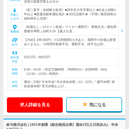
決型の提案営業をお任せ
《第二新卒・未経験大歓迎》■四年生大学卒業以上 ■社会人経験1
年以上 ■普通自動車運転免許 ★20代活躍中★《手厚い教育体制＆
対象と
福利厚生も充実》
なる方
《転勤なし／UIターン歓迎／マイカー通勤可》 豊橋支店／愛知県
豊橋市神野ふ頭町3-18 【雇入れ直…
勤務地
【月給】298,000円～※試用期間6カ月あり。期間中の待遇は変更
ありません。※時間外勤務手当、通勤手当、諸手当は別…
給与
525万円～800万円
初年度
年収
8:00～16:50 （所定労働時間：7時間50分）休憩時間：60分
勤務
時間
（12:00～13:00）時間外…
週休二日制* 年末年始* 年次有給休暇（12～22日）* 慶弔休暇* 産
休日
休暇
前産後休暇* 育児休暇および…
求人詳細を見る
気になる
鈴与株式会社 | 1801年創業《総合物流企業》週休2日(土日祝休み)、年休