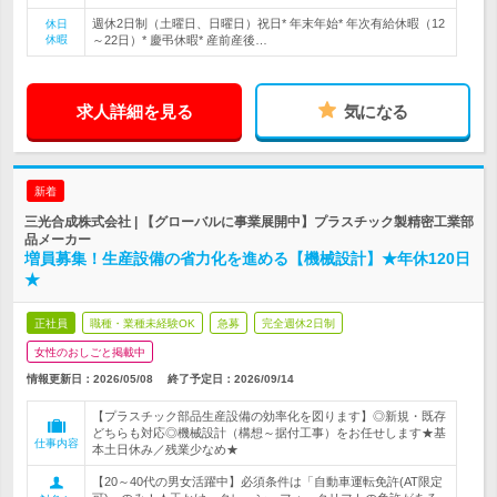
週休2日制（土曜日、日曜日）祝日* 年末年始* 年次有給休暇（12
休日
休暇
～22日）* 慶弔休暇* 産前産後…
求人詳細を見る
気になる
新着
三光合成株式会社 | 【グローバルに事業展開中】プラスチック製精密工業部
品メーカー
増員募集！生産設備の省力化を進める【機械設計】★年休120日
★
正社員
職種・業種未経験OK
急募
完全週休2日制
女性のおしごと掲載中
情報更新日：2026/05/08
終了予定日：
2026/09/14
【プラスチック部品生産設備の効率化を図ります】◎新規・既存
どちらも対応◎機械設計（構想～据付工事）をお任せします★基
仕事内容
本土日休み／残業少なめ★
【20～40代の男女活躍中】必須条件は「自動車運転免許(AT限定