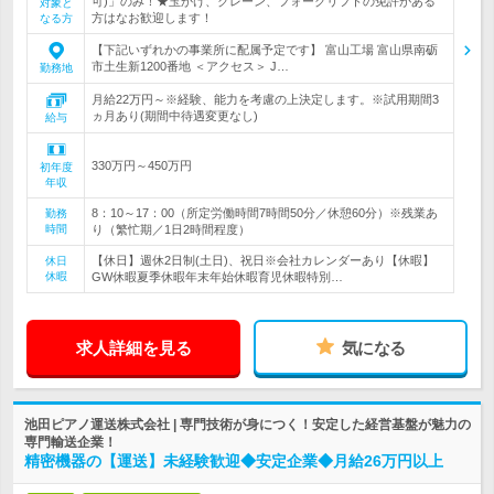
可)」のみ！★玉かけ、クレーン、フォークリフトの免許がある
対象と
方はなお歓迎します！
なる方
【下記いずれかの事業所に配属予定です】 富山工場 富山県南砺
市土生新1200番地 ＜アクセス＞ J…
勤務地
月給22万円～※経験、能力を考慮の上決定します。※試用期間3
ヵ月あり(期間中待遇変更なし)
給与
330万円～450万円
初年度
年収
8：10～17：00（所定労働時間7時間50分／休憩60分）※残業あ
勤務
時間
り（繁忙期／1日2時間程度）
【休日】週休2日制(土日)、祝日※会社カレンダーあり【休暇】
休日
休暇
GW休暇夏季休暇年末年始休暇育児休暇特別…
求人詳細を見る
気になる
池田ピアノ運送株式会社 | 専門技術が身につく！安定した経営基盤が魅力の
専門輸送企業！
精密機器の【運送】未経験歓迎◆安定企業◆月給26万円以上