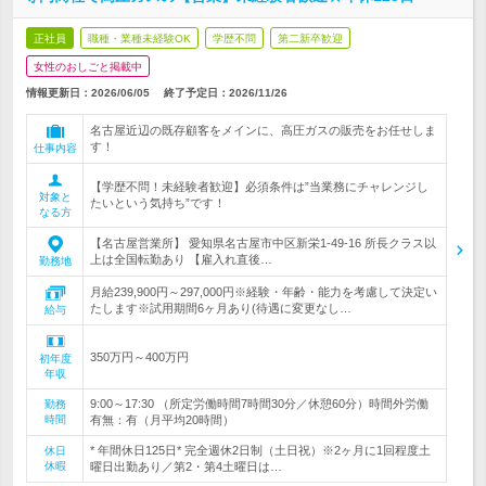
正社員
職種・業種未経験OK
学歴不問
第二新卒歓迎
女性のおしごと掲載中
情報更新日：2026/06/05
終了予定日：
2026/11/26
名古屋近辺の既存顧客をメインに、高圧ガスの販売をお任せしま
す！
仕事内容
【学歴不問！未経験者歓迎】必須条件は”当業務にチャレンジし
対象と
たいという気持ち”です！
なる方
【名古屋営業所】 愛知県名古屋市中区新栄1-49-16 所長クラス以
上は全国転勤あり 【雇入れ直後…
勤務地
月給239,900円～297,000円※経験・年齢・能力を考慮して決定い
たします※試用期間6ヶ月あり(待遇に変更なし…
給与
350万円～400万円
初年度
年収
9:00～17:30 （所定労働時間7時間30分／休憩60分）時間外労働
勤務
時間
有無：有（月平均20時間）
* 年間休日125日* 完全週休2日制（土日祝）※2ヶ月に1回程度土
休日
休暇
曜日出勤あり／第2・第4土曜日は…