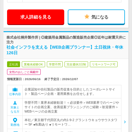
求人詳細を見る
気になる
株式会社桐井製作所 | ◎建築用金属製品の製造販売企業◎近年は耐震天井に
注力
社会インフラを支える【WEB企画プランナー】土日祝休・年休
126日
正社員
業種未経験OK
学歴不問
完全週休2日制
リモートワーク可
女性のおしごと掲載中
情報更新日：2026/06/16
終了予定日：
2026/12/07
企業認知や自社製品の販売促進を目的としたコーポレートサイ
ト・製品ページ企画・運用業務をお任せします。
仕事内容
学歴不問！業界未経験歓迎！＜必須要件＞WEB業界でのページや
サイトの企画立案、改善提案プランニングのご経験＜歓迎要件＞
対象と
WEBページの企画立案
なる方
本社／東京都千代田区丸の内1-9-2 グラントウキョウサウスタワ
ー 5F ●転勤あり ●リモートワ…
勤務地