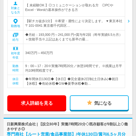
【 未経験OK 】◎コミュニケーションが取れる方 ◎PCや
対象と
Excel・Wordの基本操作ができる方
なる方
【駅チカ徒歩1分】 ※希望・適性により決定します。 ▼東京本社
〒101-0041 東京都千代田区…
勤務地
◆月給：193,000 円～241,000 円+賞与年2回（昨年実績6.5カ月）
＋技能手当※上記はあくまでも新卒の最…
給与
340万円～450万円
初年度
年収
9：00～17：20※実働7時間20分／休憩1時間です。※残業は月平
勤務
時間
均10時間程度です。
◆年間休日130日◆【休日】◆完全週休2日制(土日休み)◆祝日
休日
休暇
【休暇】◆有給休暇◆GW◆夏季休暇◆勤…
求人詳細を見る
気になる
日新興業株式会社 | 【設立80年】実働7時間20分◇既存顧客が9割以上◇働
きやすさ◎
専門商社【ルート営業/食品事業部】/年休130日/賞与6.5ヶ月分