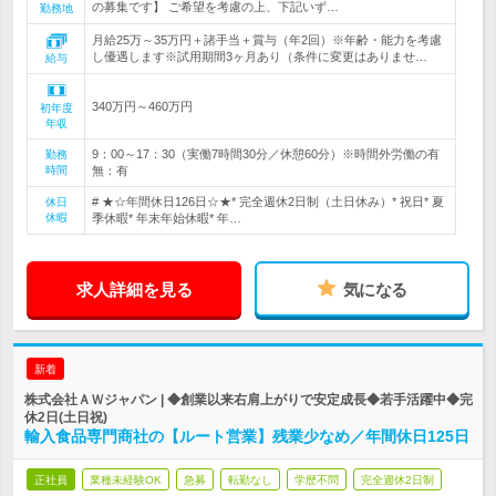
の募集です】 ご希望を考慮の上、下記いず…
勤務地
月給25万～35万円＋諸手当＋賞与（年2回）※年齢・能力を考慮
し優遇します※試用期間3ヶ月あり（条件に変更はありませ…
給与
340万円～460万円
初年度
年収
9：00～17：30（実働7時間30分／休憩60分）※時間外労働の有
勤務
時間
無：有
# ★☆年間休日126日☆★* 完全週休2日制（土日休み）* 祝日* 夏
休日
休暇
季休暇* 年末年始休暇* 年…
求人詳細を見る
気になる
新着
株式会社ＡＷジャパン | ◆創業以来右肩上がりで安定成長◆若手活躍中◆完
休2日(土日祝)
輸入食品専門商社の【ルート営業】残業少なめ／年間休日125日
正社員
業種未経験OK
急募
転勤なし
学歴不問
完全週休2日制