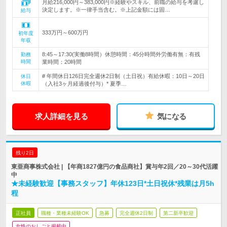
月給216,000円～383,000円※経験やスキル、前職の給与を考慮し
決定します。※一律手当含む。※上記金額には固…
給与
333万円～600万円
初年度
年収
8:45～17:30(実働8時間）休憩時間：45分時間外労働有無：有残
勤務
時間
業時間：20時間
# 年間休日126日完全週休2日制（土日祝）有給休暇：10日～20日
休日
休暇
（入社3ヶ月経過後付与）* 夏季…
求人詳細を見る
気になる
残り2日
東亜商事株式会社 | 【年商1827億円の食品商社】賞与年2回／20～30代活躍
中
★未経験歓迎【事務スタッフ】年休123日*土日祝休*残業は月5h
程
正社員
職種・業種未経験OK
急募
完全週休2日制
第二新卒歓迎
女性のおしごと掲載中