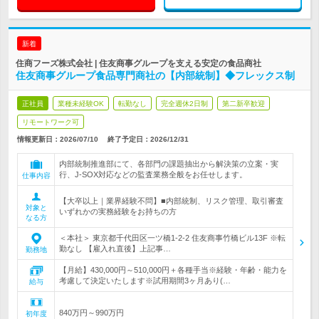
新着
住商フーズ株式会社 | 住友商事グループを支える安定の食品商社
住友商事グループ食品専門商社の【内部統制】◆フレックス制
正社員
業種未経験OK
転勤なし
完全週休2日制
第二新卒歓迎
リモートワーク可
情報更新日：2026/07/10
終了予定日：
2026/12/31
内部統制推進部にて、各部門の課題抽出から解決策の立案・実
行、J-SOX対応などの監査業務全般をお任せします。
仕事内容
【大卒以上｜業界経験不問】■内部統制、リスク管理、取引審査
対象と
いずれかの実務経験をお持ちの方
なる方
＜本社＞ 東京都千代田区一ツ橋1-2-2 住友商事竹橋ビル13F ※転
勤なし 【雇入れ直後】上記事…
勤務地
【月給】430,000円～510,000円＋各種手当※経験・年齢・能力を
考慮して決定いたします※試用期間3ヶ月あり(…
給与
840万円～990万円
初年度