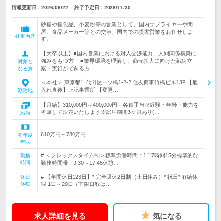
情報更新日：2026/06/22
終了予定日：
2026/11/30
砂糖や糖化品、小麦粉等の営業として、国内サプライヤーや問
屋、食品メーカー等との交渉、国内での提案営業をお任せしま
仕事内容
す。
【大卒以上】■国内営業における対人交渉能力、人間関係構築に
強みをもつ方 ■業界環境を理解し、商売拡大に向けた戦術立
対象と
案・実行ができる方
なる方
＜本社＞ 東京都千代田区一ツ橋1-2-2 住友商事竹橋ビル13F 【雇
入れ直後】上記事業所 【変更…
勤務地
【月給】310,000円～400,000円＋各種手当※経験・年齢・能力を
考慮して決定いたします※試用期間3ヶ月あり(…
給与
610万円～780万円
初年度
年収
# ＜フレックスタイム制＞標準労働時間：1日7時間15分標準的な
勤務
時間
勤務時間帯：9:30～17:45休憩…
# 【年間休日123日】* 完全週休2日制（土日休み）* 祝日* 有給休
休日
休暇
暇 1日～20日（下限日数は…
求人詳細を見る
気になる