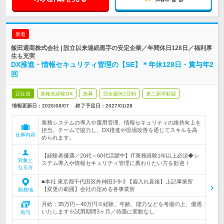
新着
飯田通商株式会社 | 設立以来連続黒字の安定企業／年間休日128日／福利厚
生も充実
DX推進・情報セキュリティ管理の【SE】＊年休128日・賞与年2
回
正社員
業種未経験OK
急募
完全週休2日制
第二新卒歓迎
情報更新日：2026/08/07
終了予定日：
2027/01/28
業務システムの導入や運用管理、情報セキュリティの維持向上を
担当。チームで協力し、DX推進や現場改善を通じてスキルを高
仕事内容
められます。
【経験者優遇／20代～60代活躍中】IT業務経験1年以上必須◆シ
対象と
ステム導入や情報セキュリティ管理に携わりたい方を歓迎！
なる方
■本社 東京都千代田区外神田3-9-3 【雇入れ直後】上記事業所
【変更の範囲】会社の定める各事業所
勤務地
月給：35万円～40万円※経験、年齢、能力などを考慮の上、優遇
いたします※試用期間3ヶ月／待遇に変動なし
給与