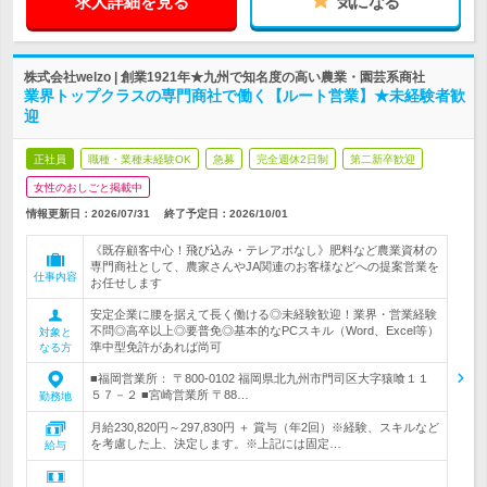
求人詳細を見る
気になる
株式会社welzo | 創業1921年★九州で知名度の高い農業・園芸系商社
業界トップクラスの専門商社で働く【ルート営業】★未経験者歓
迎
正社員
職種・業種未経験OK
急募
完全週休2日制
第二新卒歓迎
女性のおしごと掲載中
情報更新日：2026/07/31
終了予定日：
2026/10/01
《既存顧客中心！飛び込み・テレアポなし》肥料など農業資材の
専門商社として、農家さんやJA関連のお客様などへの提案営業を
仕事内容
お任せします
安定企業に腰を据えて長く働ける◎未経験歓迎！業界・営業経験
不問◎高卒以上◎要普免◎基本的なPCスキル（Word、Excel等）
対象と
準中型免許があれば尚可
なる方
■福岡営業所： 〒800-0102 福岡県北九州市門司区大字猿喰１１
５７－２ ■宮崎営業所 〒88…
勤務地
月給230,820円～297,830円 ＋ 賞与（年2回）※経験、スキルなど
を考慮した上、決定します。※上記には固定…
給与