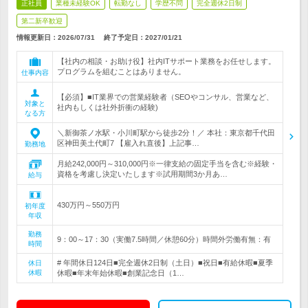
正社員
業種未経験OK
転勤なし
学歴不問
完全週休2日制
第二新卒歓迎
情報更新日：2026/07/31
終了予定日：
2027/01/21
【社内の相談・お助け役】社内ITサポート業務をお任せします。
プログラムを組むことはありません。
仕事内容
【必須】■IT業界での営業経験者（SEOやコンサル、営業など、
対象と
社内もしくは社外折衝の経験)
なる方
＼新御茶ノ水駅・小川町駅から徒歩2分！／ 本社：東京都千代田
区神田美土代町7 【雇入れ直後】上記事…
勤務地
月給242,000円～310,000円※一律支給の固定手当を含む※経験・
資格を考慮し決定いたします※試用期間3か月あ…
給与
430万円～550万円
初年度
年収
勤務
9：00～17：30（実働7.5時間／休憩60分）時間外労働有無：有
時間
# 年間休日124日■完全週休2日制（土日）■祝日■有給休暇■夏季
休日
休暇
休暇■年末年始休暇■創業記念日（1…