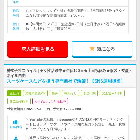
年収
# ＜フレックスタイム制＞標準労働時間：1日7時間15分コアタイ
勤務
時間
ムなし標準的な勤務時間帯：9:30～…
# 【年間休日123日】* 完全週休2日制（土日休み）* 祝日* 有給休
休日
休暇
暇（入社日に応じて最高20日…
求人詳細を見る
気になる
株式会社スカイル | ★女性活躍中★年休120日★土日祝休み★服装・髪型・
ネイル自由
スーツケースなどを扱う専門商社で活躍！【SNS運用担当】
正社員
業種未経験OK
急募
転勤なし
学歴不問
完全週休2日制
第二新卒歓迎
女性のおしごと掲載中
情報更新日：2026/07/31
終了予定日：
2026/10/01
＼YouTubeの配信、InstagramなどのSNS運用やマーケティング
をお任せ／スーツケースやバッグ類の魅力を発信し、売上・反響
仕事内容
のアップなどを目指します！
＼業界未経験からのチャレンジ歓迎／ ─＊経験・キャリアが浅