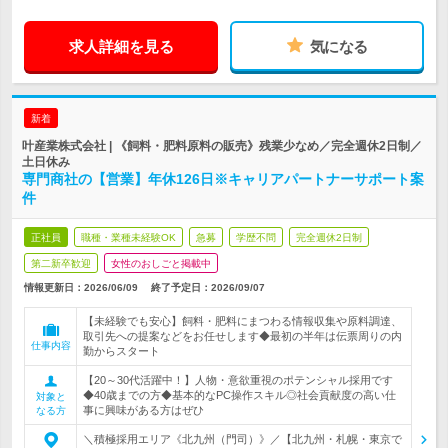
求人詳細を見る
気になる
新着
叶産業株式会社 | 《飼料・肥料原料の販売》残業少なめ／完全週休2日制／
土日休み
専門商社の【営業】年休126日※キャリアパートナーサポート案
件
正社員
職種・業種未経験OK
急募
学歴不問
完全週休2日制
第二新卒歓迎
女性のおしごと掲載中
情報更新日：2026/06/09
終了予定日：
2026/09/07
【未経験でも安心】飼料・肥料にまつわる情報収集や原料調達、
取引先への提案などをお任せします◆最初の半年は伝票周りの内
仕事内容
勤からスタート
【20～30代活躍中！】人物・意欲重視のポテンシャル採用です
◆40歳までの方◆基本的なPC操作スキル◎社会貢献度の高い仕
対象と
事に興味がある方はぜひ
なる方
＼積極採用エリア《北九州（門司）》／【北九州・札幌・東京で