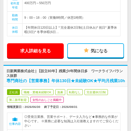
400万円～550万円
初年度
年収
勤務
9：00～18：00（実働8時間／休憩1時間）
時間
【年間休日120日以上】* 完全週休2日制(土日休み)* 祝日* 夏季休
休日
休暇
暇(3日)* 冬季休暇(6日…
求人詳細を見る
気になる
日新興業株式会社 | 【設立80年】残業少/年間休日多 ワークライフバラン
ス抜群
専門商社の【営業事務】年休130日★未経験OK★平均月残業10h
正社員
職種・業種未経験OK
急募
転勤なし
完全週休2日制
第二新卒歓迎
女性のおしごと掲載中
情報更新日：2026/06/30
終了予定日：
2026/08/31
◎受発注業務、営業サポート、データ入力など★事務的な作業が
中心です。 ※業務に必要な知識は入社後教えますのでご安心くだ
仕事内容
さい