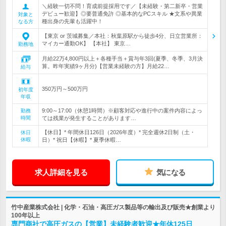
＼経験一切不問！育成前提採用です／【未経験・第二新卒・営業
デビュー歓迎】◎要普通免許 ◎基本的なPCスキル ★文系や異業
対象と
種出身の先輩も活躍中！
なる方
【東京 or 茨城募集／本社：秋葉原駅から徒歩4分、日立営業所：
マイカー通勤OK】 【本社】 東京…
勤務地
月給22万4,800円以上＋各種手当＋賞与年3回(夏季、冬季、3月決
算。昨年実績9ヶ月分)【営業未経験の方】月給22…
給与
350万円～500万円
初年度
年収
9:00～17:00（休憩1時間）※顧客対応や進行中の案件内容によっ
勤務
時間
ては残業が発生することがあります…
【休日】* 年間休日126日（2026年度）* 完全週休2日制（土・
休日
休暇
日）* 祝日【休暇】* 夏季休暇…
求人詳細を見る
気になる
竹中産業株式会社 | 化学・石油・高圧ガス製品等の輸出及び販売★創業より
100年以上
専門商社で高圧ガスの【営業】未経験者歓迎★年休125日