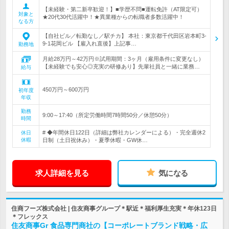
【未経験・第二新卒歓迎！】■学歴不問■運転免許（AT限定可）
対象と
★20代30代活躍中！★異業種からの転職者多数活躍中！
なる方
【自社ビル／転勤なし／駅チカ】 本社：東京都千代田区岩本町3-
9-1花岡ビル 【雇入れ直後】上記事…
勤務地
月給28万円～42万円※試用期間：3ヶ月（雇用条件に変更なし）
【未経験でも安心◎充実の研修あり】先輩社員と一緒に業務…
給与
450万円～600万円
初年度
年収
勤務
9:00～17:40（所定労働時間7時間50分／休憩50分）
時間
# ◆年間休日122日（詳細は弊社カレンダーによる）・完全週休2
休日
休暇
日制（土日祝休み）・夏季休暇・GW休…
求人詳細を見る
気になる
住商フーズ株式会社 | 住友商事グループ＊駅近＊福利厚生充実＊年休123日
＊フレックス
住友商事Gr 食品専門商社の【コーポレートブランド戦略・広