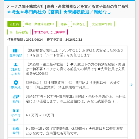
オークス電子株式会社 | 医療・産業機器などを支える電子部品の専門商社
≪埼玉≫専門商社の【営業】★未経験歓迎／転勤なし
正社員
職種・業種未経験OK
急募
転勤なし
完全週休2日制
第二新卒歓迎
女性のおしごと掲載中
情報更新日：2026/06/24
終了予定日：
2026/10/22
【既存顧客が9割以上／ノルマなし】お客様との安定した関係づ
くりを担う「ルート営業」をお任せします
仕事内容
【未経験・第二新卒歓迎！】◆35歳以下の方◎特別な経験・知識
は一切不要！イチから育てる前提での採用です◆先輩社員は文系
対象と
出身が100%◎
なる方
◎転勤なし ◎社用車貸与！ ◎「熊谷駅より徒歩11分」の好立
地！ 【埼玉営業所】 埼玉県熊谷市河原…
勤務地
月給24万円～30万円+賞与年2回※経験・年齢を考慮の上、当社規
定により優遇します。※上記金額には、みなし残業手当（…
給与
400万円～550万円
初年度
年収
9：00～18：00（実働8時間、休憩60分）★残業は月20時間程度
勤務
時間
と少なめで、定時退社も可能です。