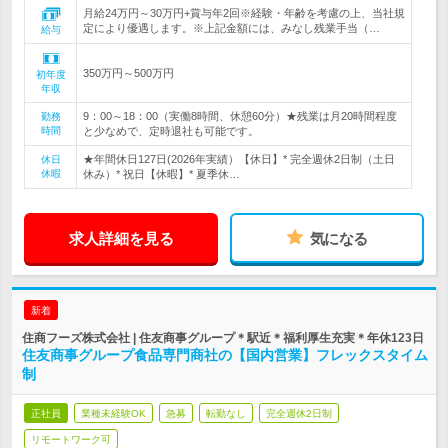
月給24万円～30万円+賞与年2回※経験・年齢を考慮の上、当社規
定により優遇します。※上記金額には、みなし残業手当（…
給与
350万円～500万円
初年度
年収
9：00～18：00（実働8時間、休憩60分）★残業は月20時間程度
勤務
時間
と少なめで、定時退社も可能です。
★年間休日127日(2026年実績）【休日】* 完全週休2日制（土日
休日
休暇
休み）* 祝日【休暇】* 夏季休…
求人詳細を見る
気になる
新着
住商フーズ株式会社 | 住友商事グループ＊駅近＊福利厚生充実＊年休123日
住友商事グループ食品専門商社の【国内営業】フレックスタイム
制
正社員
業種未経験OK
急募
転勤なし
完全週休2日制
リモートワーク可