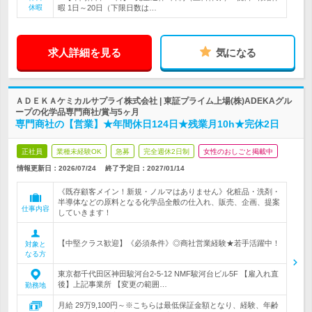
休暇
暇 1日～20日（下限日数は…
求人詳細を見る
気になる
ＡＤＥＫＡケミカルサプライ株式会社 | 東証プライム上場(株)ADEKAグル
ープの化学品専門商社/賞与5ヶ月
専門商社の【営業】★年間休日124日★残業月10h★完休2日
正社員
業種未経験OK
急募
完全週休2日制
女性のおしごと掲載中
情報更新日：2026/07/24
終了予定日：
2027/01/14
《既存顧客メイン！新規・ノルマはありません》化粧品・洗剤・
半導体などの原料となる化学品全般の仕入れ、販売、企画、提案
仕事内容
していきます！
【中堅クラス歓迎】《必須条件》◎商社営業経験★若手活躍中！
対象と
なる方
東京都千代田区神田駿河台2-5-12 NMF駿河台ビル5F 【雇入れ直
後】上記事業所 【変更の範囲…
勤務地
月給 29万9,100円～※こちらは最低保証金額となり、経験、年齢