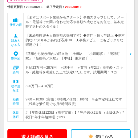
情報更新日：2026/06/16
終了予定日：
2026/08/10
【まずはサポート業務からスタート】事務スタッフとして、メー
ル・電話等での問い合わせ対応や書類作成などをお任せ。基本定
仕事内容
時で退社のスタイル！
【未経験歓迎★人物重視の採用です】◆専門・短大卒以上 ◆基本
的なPCスキルがあれば応募OK ★事務デビューにもピッタリな
対象と
環境です！
なる方
4路線から徒歩圏内の好立地 「神田駅」「小川町駅」「淡路町
駅」「新御茶ノ水駅」 【本社】 東京都千…
勤務地
月給23万円～28万円 ＋諸手当 ＋賞与（年2回）※年齢・スキ
ル・経験等を考慮した上で決定いたします。試用期間：３カ…
給与
320万円～410万円
初年度
年収
9:00～18:00（実働：8時間／休憩：1時間）※基本定時退社です
勤務
時間
（残業は繁忙期でも月5時間程度）…
# 【年間休日123日（前年実績）】* 完全週休2日制（土日休み）*
休日
休暇
祝日* 年末年始休暇（12/3…
求人詳細を見る
気になる