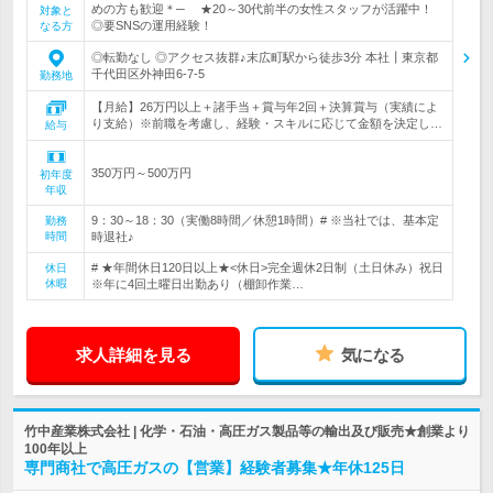
めの方も歓迎＊─ ★20～30代前半の女性スタッフが活躍中！
対象と
◎要SNSの運用経験！
なる方
◎転勤なし ◎アクセス抜群♪末広町駅から徒歩3分 本社┃東京都
千代田区外神田6-7-5
勤務地
【月給】26万円以上＋諸手当＋賞与年2回＋決算賞与（実績によ
り支給）※前職を考慮し、経験・スキルに応じて金額を決定し…
給与
350万円～500万円
初年度
年収
9：30～18：30（実働8時間／休憩1時間）# ※当社では、基本定
勤務
時間
時退社♪
# ★年間休日120日以上★<休日>完全週休2日制（土日休み）祝日
休日
休暇
※年に4回土曜日出勤あり（棚卸作業…
求人詳細を見る
気になる
竹中産業株式会社 | 化学・石油・高圧ガス製品等の輸出及び販売★創業より
100年以上
専門商社で高圧ガスの【営業】経験者募集★年休125日