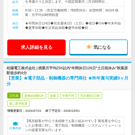
を考慮のうえ決定します。※固定残業代（月15時間分…
給与
9:00～17:35 （所定労働時間：7時間35分）休憩時間：60分# 残
勤務
時間
業：月平均10時間程度
★年間休日124日◆完全週休2日（土日）◆祝日◆GW◆年末年始
休日
休暇
◆夏季休暇◆年次有給休暇◆慶弔休暇◆特…
求人詳細を見る
気になる
松陽電工株式会社 | 残業月平均25h以内*年間休日126日*土日祝休み*秋葉原
駅徒歩約4分
【営業】★電子部品・制御機器の専門商社 ★昨年賞与実績9ヶ月
分
正社員
業種未経験OK
急募
学歴不問
完全週休2日制
第二新卒歓迎
情報更新日：2026/07/31
終了予定日：
2026/10/01
【既存顧客が中心で未経験でも取り組みやすい】製造業を中心と
したお客様に対し、電子部品・制御機器・システムソリューショ
仕事内容
ンの提案営業を行います。