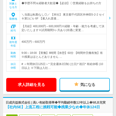
◆学歴不問＆経験者大歓迎◆【必須】◇営業経験をお持ちの方
対象と
なる方
＼当面は転勤なし◎／ 【本社】 東京都千代田区外神田5-2-2 セイ
キ第1ビル 6F 【雇入れ直後…
勤務地
【月給】400,000円～600,000円※経験・年齢・能力を考慮して決
定いたします※試用期間3ヶ月あり(待遇に変更…
給与
400万円～600万円
初年度
年収
9:00～18:00 【実働】8時間【休憩】60分 【時間外労働有無】有
勤務
時間
※残業はほとんどありません …
# ＜年間休日125日＞* 完全週休2日制 (土日)* 祝日* 有給休暇 (10
休日
休暇
日以上 ※下限は入社…
求人詳細を見る
気になる
日成共益株式会社 | 高い有給取得率◆平均勤続年数12年以上◆WLB充実
【社内SE】上流工程に挑戦可能◆残業少なめ◆年休124日