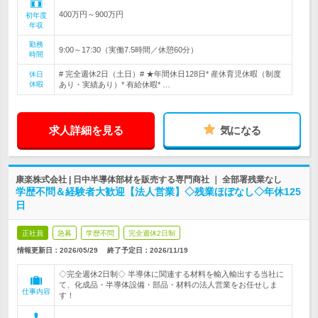
400万円～900万円
初年度
年収
勤務
9:00～17:30（実働7.5時間／休憩60分）
時間
# 完全週休2日（土日）# ★年間休日128日* 産休育児休暇（制度
休日
休暇
あり・実績あり）* 有給休暇* …
求人詳細を見る
気になる
康楽株式会社 | 日中半導体部材を販売する専門商社 ｜ 全部署残業なし
学歴不問＆経験者大歓迎【法人営業】◇残業ほぼなし◇年休125
日
正社員
急募
学歴不問
完全週休2日制
情報更新日：2026/05/29
終了予定日：
2026/11/19
◇完全週休2日制◇ 半導体に関連する材料を輸入輸出する当社に
て、化成品・半導体設備・部品・材料の法人営業をお任せしま
仕事内容
す！