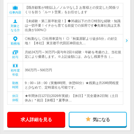
【既存顧客が9割以上／ノルマなし】お客様との安定した関係づ
くりを担う「ルート営業」をお任せします
仕事内容
【未経験・第二新卒歓迎！】◆35歳以下の方◎特別な経験・知識
は一切不要！イチから育てる前提での採用です◆先輩社員は文系
対象と
出身が100%◎
なる方
◎転勤なし ◎社用車貸与！ ◎「秋葉原駅より徒歩5分」の好立
地！ 【本社】 東京都千代田区神田佐久…
勤務地
月給24万円～30万円+賞与年2回※経験・年齢を考慮の上、当社規
定により優遇します。※上記金額には、みなし残業手当（…
給与
350万円～500万円
初年度
年収
9：00～18：00（実働8時間、休憩60分）★残業は月20時間程度
勤務
時間
と少なめで、定時退社も可能です。
★年間休日127日(2026年実績）【休日】* 完全週休2日制（土日
休日
休暇
休み）* 祝日【休暇】* 夏季休…
求人詳細を見る
気になる