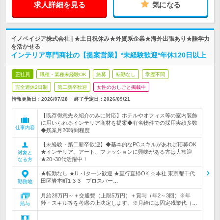
求人詳細を見る
気になる
イノベイジア株式会社 | ★土日祝休み★外資系企業★海外出張あり★語学力
を活かせる
インテリア専門商社の【提案営業】*未経験歓迎*年休120日以上
正社員
職種・業種未経験OK
急募
転勤なし
学歴不問
完全週休2日制
第二新卒歓迎
女性のおしごと掲載中
情報更新日：2026/07/28
終了予定日：
2026/09/21
【既存得意先＆紹介のみに対応】ホテルやオフィス等の室内装飾
に用いられるインテリア商材を提案◆有名物件での採用実績多数
仕事内容
◆残業月20時間程度
【未経験・第二新卒歓迎】◆基本的なPCスキルがあれば応募OK
★インテリア、アート、ファッションに興味がある方は大歓迎
対象と
★20~30代活躍中！
なる方
★転勤なし ★U・Iターン歓迎 ★直行直帰OK ☆本社 東京都千代
田区岩本町1-3-3 プロスパー…
勤務地
月給28万円～＋交通費（上限5万円）＋賞与（年2～3回）※年
齢・スキル等を考慮の上決定します。※月給には固定残業代（…
給与