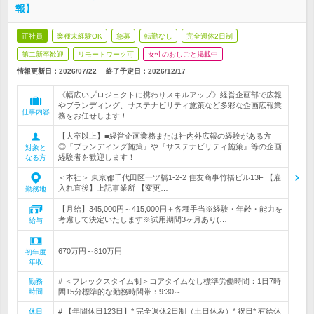
報】
正社員
業種未経験OK
急募
転勤なし
完全週休2日制
第二新卒歓迎
リモートワーク可
女性のおしごと掲載中
情報更新日：2026/07/22
終了予定日：
2026/12/17
《幅広いプロジェクトに携わりスキルアップ》経営企画部で広報
やブランディング、サステナビリティ施策など多彩な企画広報業
仕事内容
務をお任せします！
【大卒以上】■経営企画業務または社内外広報の経験がある方
◎『ブランディング施策』や『サステナビリティ施策』等の企画
対象と
経験者を歓迎します！
なる方
＜本社＞ 東京都千代田区一ツ橋1-2-2 住友商事竹橋ビル13F 【雇
入れ直後】上記事業所 【変更…
勤務地
【月給】345,000円～415,000円＋各種手当※経験・年齢・能力を
考慮して決定いたします※試用期間3ヶ月あり(…
給与
670万円～810万円
初年度
年収
# ＜フレックスタイム制＞コアタイムなし標準労働時間：1日7時
勤務
時間
間15分標準的な勤務時間帯：9:30～…
# 【年間休日123日】* 完全週休2日制（土日休み）* 祝日* 有給休
休日