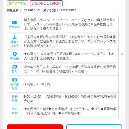
第二新卒歓迎
女性のおしごと掲載中
情報更新日：2026/06/19
終了予定日：
2026/09/10
輸入食品（生ハム、ソーセージ、ベーコンなど）の輸入販売元と
して、レストランや問屋といった既存取引先に商品を提案しま
仕事内容
す。試食する機会も多数！
【業界未経験歓迎／学歴不問】《必須条件》何かしらの営業経験
がある方《歓迎条件》英語力がある方☆ワークライフバランス抜
対象と
群の環境があります！
なる方
★転勤なし 東京都千代田区内神田1-3-8 ステージ内神田3F 【雇
入れ直後】上記事業所 【変更の…
勤務地
月給32.5万円以上（基本給：247,619円+見込み残業代40時間分含
む：77,381円～超過分は別途支給）※経験…
給与
390万円～510万円
初年度
年収
9:00～18:00 （実働8時間・休憩60分）時間外労働有無:有★残業
勤務
時間
少なめ
★年間休日125日◆完全週休2日制（土日休み）◆祝日◆夏季休暇
休日
休暇
（有休消化 最大5日間）◆年末年始休暇…