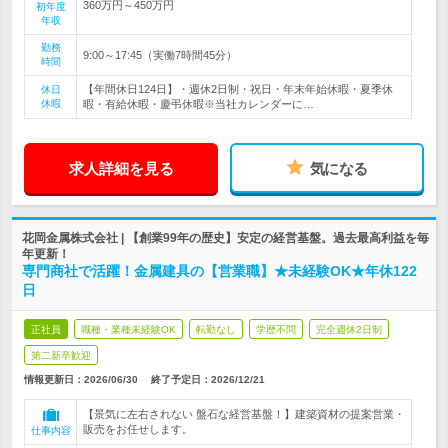
360万円～450万円
初年度
年収
勤務
9:00～17:45（実働7時間45分）
時間
【年間休日124日】・週休2日制・祝日・年末年始休暇・夏季休
休日
休暇
暇・有給休暇・慶弔休暇※当社カレンダーに…
求人詳細を見る
気になる
花岡金属株式会社 | 【創業99年の歴史】安定の経営基盤。過去最高利益を毎
年更新！
専門商社で活躍！金属建具の【営業職】★未経験OK★年休122
日
正社員
職種・業種未経験OK
転勤なし
学歴不問
完全週休2日制
第二新卒歓迎
情報更新日：2026/06/30
終了予定日：
2026/12/21
【景気に左右されない 盤石な経営基盤！】建築資材の提案営業・
販売をお任せします。
仕事内容