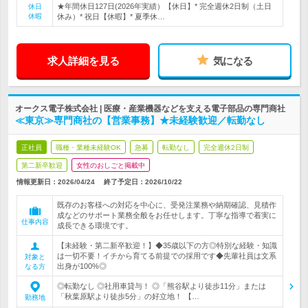
★年間休日127日(2026年実績）【休日】* 完全週休2日制（土日
休日
休暇
休み）* 祝日【休暇】* 夏季休…
求人詳細を見る
気になる
オークス電子株式会社 | 医療・産業機器などを支える電子部品の専門商社
≪東京≫専門商社の【営業事務】★未経験歓迎／転勤なし
正社員
職種・業種未経験OK
急募
転勤なし
完全週休2日制
第二新卒歓迎
女性のおしごと掲載中
情報更新日：2026/04/24
終了予定日：
2026/10/22
既存のお客様への対応を中心に、受発注業務や納期確認、見積作
成などのサポート業務全般をお任せします。丁寧な指導で着実に
仕事内容
成長できる環境です。
【未経験・第二新卒歓迎！】◆35歳以下の方◎特別な経験・知識
は一切不要！イチから育てる前提での採用です◆先輩社員は文系
対象と
出身が100%◎
なる方
◎転勤なし ◎社用車貸与！ ◎「熊谷駅より徒歩11分」または
「秋葉原駅より徒歩5分」の好立地！ 【…
勤務地