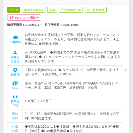
正社員
業種未経験OK
急募
完全週休2日制
第二新卒歓迎
女性のおしごと掲載中
情報更新日：2026/07/27
終了予定日：
2026/10/08
お客様が求める原材料などの手配・提案を行います。一人ひとり
が担当クライアントをもち、長期的な信頼関係を築きます。★土
仕事内容
日祝休み ★残業ほぼ無し
20~30代活躍中！◆45歳までの方 ※若年層の長期キャリア形成を
図るため ◆コミュニケーションやチームワークを大切にできる方
対象と
をお待ちしています
なる方
【駅チカ徒歩6分以内／IUターン歓迎！】 ※希望・適性により決
定します。 ▼東京本社 〒101-0…
勤務地
給与：月給25万円～35万円+賞与年2回（昨年実績6.5カ月分）※
モデル年収 32歳 530万円 経験8年目 ※扶養…
給与
420万円～600万円
初年度
年収
9：00～17：20※実働7時間20分／休憩1時間です。※残業は月平
勤務
時間
均10時間程度です。
◆年間休日130日以上◆【休日】◆完全週休2日制(土日休み)◆祝
休日
休暇
日【休暇】◆GW◆夏季休暇◆年末年始…