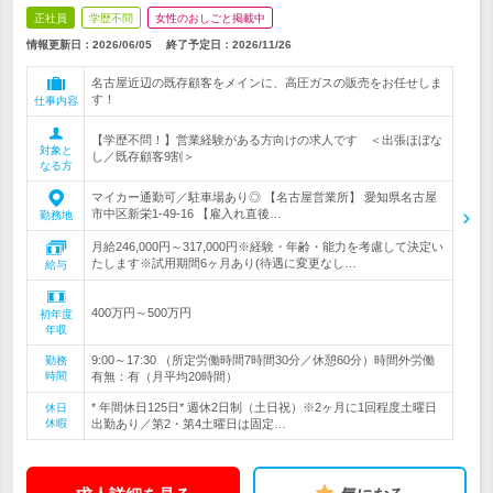
正社員
学歴不問
女性のおしごと掲載中
情報更新日：2026/06/05
終了予定日：
2026/11/26
名古屋近辺の既存顧客をメインに、高圧ガスの販売をお任せしま
す！
仕事内容
【学歴不問！】営業経験がある方向けの求人です ＜出張ほぼな
対象と
し／既存顧客9割＞
なる方
マイカー通勤可／駐車場あり◎ 【名古屋営業所】 愛知県名古屋
市中区新栄1-49-16 【雇入れ直後…
勤務地
月給246,000円～317,000円※経験・年齢・能力を考慮して決定い
たします※試用期間6ヶ月あり(待遇に変更なし…
給与
400万円～500万円
初年度
年収
9:00～17:30 （所定労働時間7時間30分／休憩60分）時間外労働
勤務
時間
有無：有（月平均20時間）
* 年間休日125日* 週休2日制（土日祝）※2ヶ月に1回程度土曜日
休日
休暇
出勤あり／第2・第4土曜日は固定…