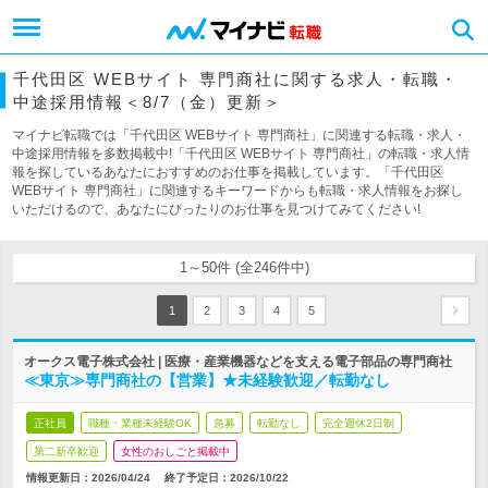
千代田区 WEBサイト 専門商社に関する求人・転職・
中途採用情報＜8/7（金）更新＞
マイナビ転職では「千代田区 WEBサイト 専門商社」に関連する転職・求人・
中途採用情報を多数掲載中!「千代田区 WEBサイト 専門商社」の転職・求人情
報を探しているあなたにおすすめのお仕事を掲載しています。「千代田区
WEBサイト 専門商社」に関連するキーワードからも転職・求人情報をお探し
いただけるので、あなたにぴったりのお仕事を見つけてみてください!
1～50件 (全246件中)
1
2
3
4
5
オークス電子株式会社 | 医療・産業機器などを支える電子部品の専門商社
≪東京≫専門商社の【営業】★未経験歓迎／転勤なし
正社員
職種・業種未経験OK
急募
転勤なし
完全週休2日制
第二新卒歓迎
女性のおしごと掲載中
情報更新日：2026/04/24
終了予定日：
2026/10/22