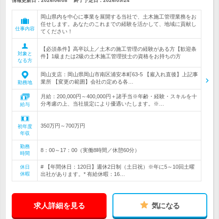
情報更新日：2026/06/08
終了予定日：
2026/09/24
岡山県内を中心に事業を展開する当社で、土木施工管理業務をお
任せします。あなたのこれまでの経験を活かして、地域に貢献し
仕事内容
てください！
【必須条件】高卒以上／土木の施工管理の経験がある方【歓迎条
対象と
件】1級または2級の土木施工管理技士の資格をお持ちの方
なる方
岡山支店：岡山県岡山市南区浦安本町63-5 【雇入れ直後】上記事
業所 【変更の範囲】会社の定める各…
勤務地
月給：200,000円～400,000円＋諸手当※年齢・経験・スキルを十
分考慮の上、当社規定により優遇いたします。※…
給与
350万円～700万円
初年度
年収
勤務
8：00～17：00（実働8時間／休憩60分）
時間
# 【年間休日：120日】週休2日制（土日祝）※年に5～10回土曜
休日
休暇
出社があります。* 有給休暇：16…
求人詳細を見る
気になる