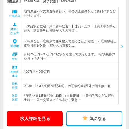
情報更新日：2026/05/08
終了予定日：
2026/10/29
地質調査や水文調査等を行い、その調査結果を元に資料作成など
を行います。
仕事内容
【未経験者歓迎！第二新卒歓迎！】建築・土木・環境工学を学ん
対象と
だ方、建設業界に興味がある方歓迎！
なる方
＜転勤なし！広島県で腰を据えて働くことが可能！＞ 広島県福山
市明神町1-5-38 【雇い入れ直後】…
勤務地
月給25万円～35万円※経験を考慮して決定します。※試用期間3
か月（待遇同一）
給与
400万円～600万円
初年度
年収
勤務
08:30～17:30(実働7時間30分／休憩90分)時間外労働有無：有
時間
* 年間休日125日* 週休2日制（土日祝日）※豪雨災害など災害発
休日
休暇
生時に、国土交通省や広島県から緊急…
求人詳細を見る
気になる