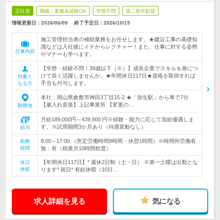
正社員
職種・業種未経験OK
学歴不問
第二新卒歓迎
情報更新日：2026/06/09
終了予定日：
2026/10/15
施工管理担当者の補助業務をお任せします。★建設工事の基礎知
識などは入社後にイチからレクチャー！また、仕事に対する姿勢
仕事内容
やマナーも学べます。
【学歴・経験不問！39歳以下（※）】成長企業でスキルを身につ
けて長く活躍しませんか。★年間休日117日★資格を取得すれば
対象と
手当も付与します。
なる方
本社：岡山県倉敷市神田3丁目15-2 ★「弥生駅」から車で7分
【雇入れ直後】上記事業所 【変更の…
勤務地
月給189,000円～439,900 円※経験・能力に応じて加給優遇しま
す。※試用期間3か月あり（待遇変動なし）
給与
8:00～17:00 （所定労働時間8時間・休憩1時間）※時間外労働有
勤務
時間
無：有（残業月10時間程度）
【年間休日117日】* 週休2日制（土・日） ※第一土曜は出勤とな
休日
休暇
ります* 祝日* 有給休暇（10日…
求人詳細を見る
気になる