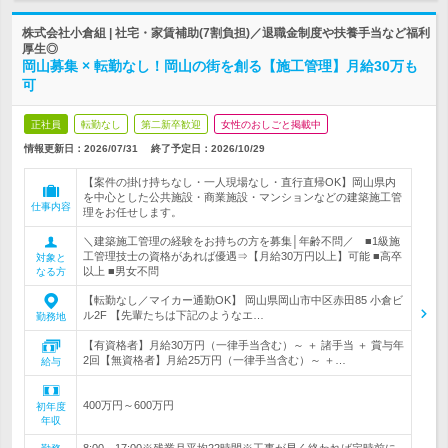
株式会社小倉組 | 社宅・家賃補助(7割負担)／退職金制度や扶養手当など福利
厚生◎
岡山募集 × 転勤なし！岡山の街を創る【施工管理】月給30万も
可
正社員
転勤なし
第二新卒歓迎
女性のおしごと掲載中
情報更新日：2026/07/31
終了予定日：
2026/10/29
【案件の掛け持ちなし・一人現場なし・直行直帰OK】岡山県内
を中心とした公共施設・商業施設・マンションなどの建築施工管
仕事内容
理をお任せします。
＼建築施工管理の経験をお持ちの方を募集│年齢不問／ ■1級施
工管理技士の資格があれば優遇⇒【月給30万円以上】可能 ■高卒
対象と
以上 ■男女不問
なる方
【転勤なし／マイカー通勤OK】 岡山県岡山市中区赤田85 小倉ビ
ル2F 【先輩たちは下記のようなエ…
勤務地
【有資格者】月給30万円（一律手当含む）～ ＋ 諸手当 ＋ 賞与年
2回【無資格者】月給25万円（一律手当含む）～ ＋…
給与
400万円～600万円
初年度
年収