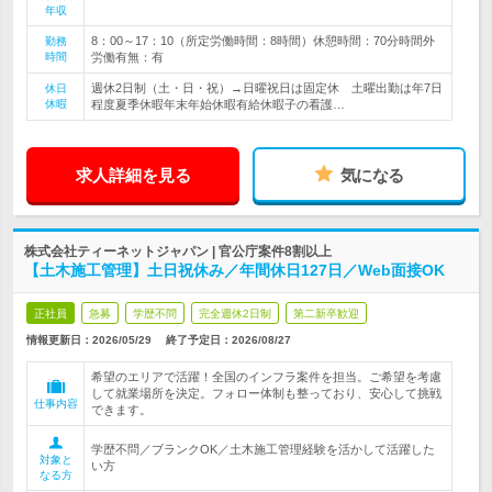
年収
8：00～17：10（所定労働時間：8時間）休憩時間：70分時間外
勤務
時間
労働有無：有
週休2日制（土・日・祝）→日曜祝日は固定休 土曜出勤は年7日
休日
休暇
程度夏季休暇年末年始休暇有給休暇子の看護…
求人詳細を見る
気になる
株式会社ティーネットジャパン | 官公庁案件8割以上
【土木施工管理】土日祝休み／年間休日127日／Web面接OK
正社員
急募
学歴不問
完全週休2日制
第二新卒歓迎
情報更新日：2026/05/29
終了予定日：
2026/08/27
希望のエリアで活躍！全国のインフラ案件を担当。ご希望を考慮
して就業場所を決定。フォロー体制も整っており、安心して挑戦
仕事内容
できます。
学歴不問／ブランクOK／土木施工管理経験を活かして活躍した
対象と
い方
なる方