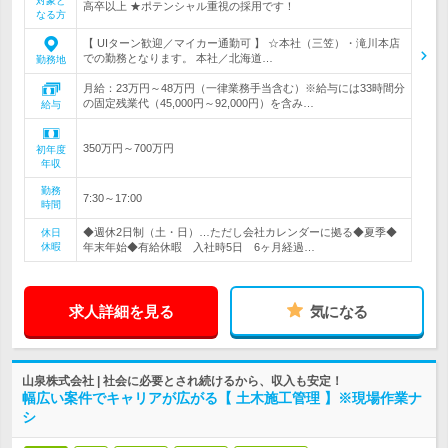
対象と
高卒以上 ★ポテンシャル重視の採用です！
なる方
【 UIターン歓迎／マイカー通勤可 】 ☆本社（三笠）・滝川本店
での勤務となります。 本社／北海道…
勤務地
月給：23万円～48万円（一律業務手当含む）※給与には33時間分
の固定残業代（45,000円～92,000円）を含み…
給与
350万円～700万円
初年度
年収
勤務
7:30～17:00
時間
◆週休2日制（土・日）…ただし会社カレンダーに拠る◆夏季◆
休日
休暇
年末年始◆有給休暇 入社時5日 6ヶ月経過…
求人詳細を見る
気になる
山泉株式会社 | 社会に必要とされ続けるから、収入も安定！
幅広い案件でキャリアが広がる【 土木施工管理 】※現場作業ナ
シ