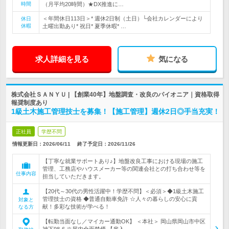
時間
（月平均20時間）★DX推進に…
＜年間休日113日＞* 週休2日制（土日）└会社カレンダーにより
休日
休暇
土曜出勤あり* 祝日* 夏季休暇* …
求人詳細を見る
気になる
株式会社ＳＡＮＹＵ | 【創業40年】地盤調査・改良のパイオニア｜資格取得
報奨制度あり
1級土木施工管理技士を募集！【施工管理】週休2日◎手当充実！
正社員
学歴不問
情報更新日：2026/06/11
終了予定日：
2026/11/26
【丁寧な就業サポートあり♪】地盤改良工事における現場の施工
管理、工務店やハウスメーカー等の関連会社との打ち合わせ等を
仕事内容
担当していただきます。
【20代～30代の男性活躍中！学歴不問】＜必須＞◆1級土木施工
管理技士の資格 ◆普通自動車免許 ☆人々の暮らしの安心に貢
対象と
献！多彩な技術が学べる！
なる方
【転勤当面なし／マイカー通勤OK】 ＜本社＞ 岡山県岡山市中区