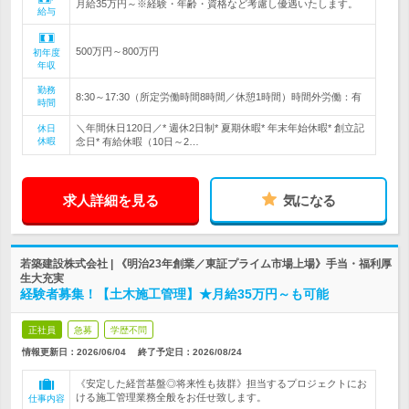
月給35万円～※経験・年齢・資格など考慮し優遇いたします。
給与
500万円～800万円
初年度
年収
勤務
8:30～17:30（所定労働時間8時間／休憩1時間）時間外労働：有
時間
＼年間休日120日／* 週休2日制* 夏期休暇* 年末年始休暇* 創立記
休日
休暇
念日* 有給休暇（10日～2…
求人詳細を見る
気になる
若築建設株式会社 | 《明治23年創業／東証プライム市場上場》手当・福利厚
生大充実
経験者募集！【土木施工管理】★月給35万円～も可能
正社員
急募
学歴不問
情報更新日：2026/06/04
終了予定日：
2026/08/24
《安定した経営基盤◎将来性も抜群》担当するプロジェクトにお
ける施工管理業務全般をお任せ致します。
仕事内容