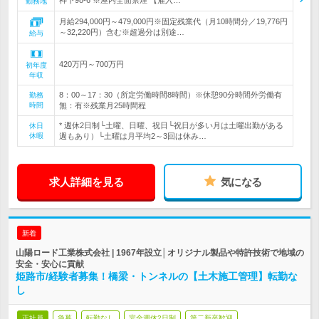
神下98-6 ※屋内全面禁煙 【雇入…
勤務地
月給294,000円～479,000円※固定残業代（月10時間分／19,776円
～32,220円）含む※超過分は別途…
給与
420万円～700万円
初年度
年収
8：00～17：30（所定労働時間8時間）※休憩90分時間外労働有
勤務
時間
無：有※残業月25時間程
* 週休2日制└土曜、日曜、祝日└祝日が多い月は土曜出勤がある
休日
休暇
週もあり）└土曜は月平均2～3回は休み…
求人詳細を見る
気になる
新着
山陽ロード工業株式会社 | 1967年設立│オリジナル製品や特許技術で地域の
安全・安心に貢献
姫路市/経験者募集！橋梁・トンネルの【土木施工管理】転勤な
し
正社員
急募
転勤なし
完全週休2日制
第二新卒歓迎