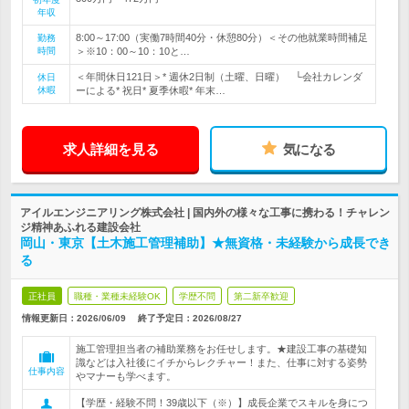
年収
8:00～17:00（実働7時間40分・休憩80分）＜その他就業時間補足
勤務
時間
＞※10：00～10：10と…
＜年間休日121日＞* 週休2日制（土曜、日曜） └会社カレンダ
休日
休暇
ーによる* 祝日* 夏季休暇* 年末…
求人詳細を見る
気になる
アイルエンジニアリング株式会社 | 国内外の様々な工事に携わる！チャレン
ジ精神あふれる建設会社
岡山・東京【土木施工管理補助】★無資格・未経験から成長でき
る
正社員
職種・業種未経験OK
学歴不問
第二新卒歓迎
情報更新日：2026/06/09
終了予定日：
2026/08/27
施工管理担当者の補助業務をお任せします。★建設工事の基礎知
識などは入社後にイチからレクチャー！また、仕事に対する姿勢
仕事内容
やマナーも学べます。
【学歴・経験不問！39歳以下（※）】成長企業でスキルを身につ