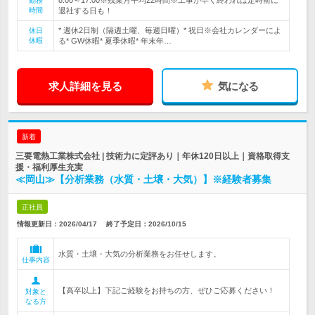
8:00～17:00※残業月平均22時間※工事が早く終われば定時前に
勤務
時間
退社する日も！
* 週休2日制（隔週土曜、毎週日曜）* 祝日※会社カレンダーによ
休日
休暇
る* GW休暇* 夏季休暇* 年末年…
求人詳細を見る
気になる
新着
三要電熱工業株式会社 | 技術力に定評あり｜年休120日以上｜資格取得支
援・福利厚生充実
≪岡山≫【分析業務（水質・土壌・大気）】※経験者募集
正社員
情報更新日：2026/04/17
終了予定日：
2026/10/15
水質・土壌・大気の分析業務をお任せします。
仕事内容
【高卒以上】下記ご経験をお持ちの方、ぜひご応募ください！
対象と
なる方