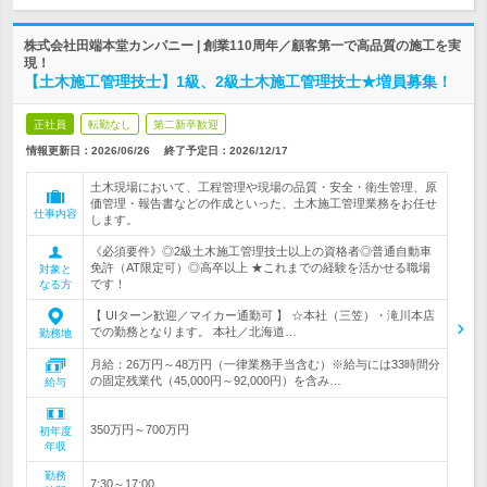
株式会社田端本堂カンパニー | 創業110周年／顧客第一で高品質の施工を実
現！
【土木施工管理技士】1級、2級土木施工管理技士★増員募集！
正社員
転勤なし
第二新卒歓迎
情報更新日：2026/06/26
終了予定日：
2026/12/17
土木現場において、工程管理や現場の品質・安全・衛生管理、原
価管理・報告書などの作成といった、土木施工管理業務をお任せ
仕事内容
します。
《必須要件》◎2級土木施工管理技士以上の資格者◎普通自動車
免許（AT限定可）◎高卒以上 ★これまでの経験を活かせる職場
対象と
です！
なる方
【 UIターン歓迎／マイカー通勤可 】 ☆本社（三笠）・滝川本店
での勤務となります。 本社／北海道…
勤務地
月給：26万円～48万円（一律業務手当含む）※給与には33時間分
の固定残業代（45,000円～92,000円）を含み…
給与
350万円～700万円
初年度
年収
勤務
7:30～17:00