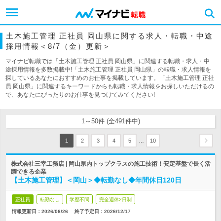
土木施工管理 正社員 岡山県に関する求人・転職・中途
採用情報＜8/7（金）更新＞
マイナビ転職では「土木施工管理 正社員 岡山県」に関連する転職・求人・中
途採用情報を多数掲載中!「土木施工管理 正社員 岡山県」の転職・求人情報を
探しているあなたにおすすめのお仕事を掲載しています。「土木施工管理 正社
員 岡山県」に関連するキーワードからも転職・求人情報をお探しいただけるの
で、あなたにぴったりのお仕事を見つけてみてください!
1～50件 (全491件中)
…
1
2
3
4
5
10
株式会社三幸工務店 | 岡山県内トップクラスの施工技術！安定基盤で長く活
躍できる企業
【土木施工管理】＜岡山＞◆転勤なし◆年間休日120日
正社員
転勤なし
学歴不問
完全週休2日制
情報更新日：2026/06/26
終了予定日：
2026/12/17