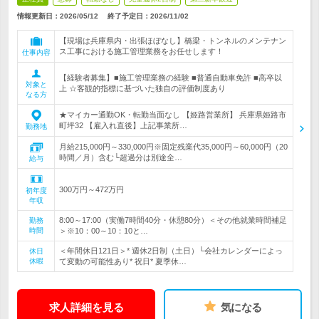
情報更新日：2026/05/12
終了予定日：
2026/11/02
【現場は兵庫県内・出張ほぼなし】橋梁・トンネルのメンテナン
ス工事における施工管理業務をお任せします！
仕事内容
【経験者募集】■施工管理業務の経験 ■普通自動車免許 ■高卒以
対象と
上 ☆客観的指標に基づいた独自の評価制度あり
なる方
★マイカー通勤OK・転勤当面なし 【姫路営業所】 兵庫県姫路市
町坪32 【雇入れ直後】上記事業所…
勤務地
月給215,000円～330,000円※固定残業代35,000円～60,000円（20
時間／月）含む└超過分は別途全…
給与
300万円～472万円
初年度
年収
8:00～17:00（実働7時間40分・休憩80分）＜その他就業時間補足
勤務
時間
＞※10：00～10：10と…
＜年間休日121日＞* 週休2日制（土日）└会社カレンダーによっ
休日
休暇
て変動の可能性あり* 祝日* 夏季休…
求人詳細を見る
気になる