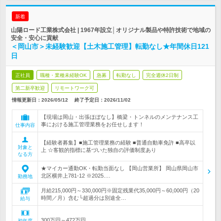
新着
山陽ロード工業株式会社 | 1967年設立│オリジナル製品や特許技術で地域の
安全・安心に貢献
＜岡山市＞未経験歓迎【土木施工管理】転勤なし★年間休日121
日
正社員
職種・業種未経験OK
急募
転勤なし
完全週休2日制
第二新卒歓迎
リモートワーク可
情報更新日：2026/05/12
終了予定日：
2026/11/02
【現場は岡山・出張ほぼなし】橋梁・トンネルのメンテナンス工
事における施工管理業務をお任せします！
仕事内容
【経験者募集】■施工管理業務の経験 ■普通自動車免許 ■高卒以
対象と
上 ☆客観的指標に基づいた独自の評価制度あり
なる方
★マイカー通勤OK・転勤当面なし 【岡山営業所】 岡山県岡山市
北区横井上781-12 ※2025.…
勤務地
月給215,000円～330,000円※固定残業代35,000円～60,000円（20
時間／月）含む└超過分は別途全…
給与
300万円～472万円
初年度