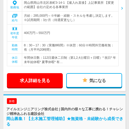
岡山県岡山市北区表町3-14-1 【雇入れ直後】上記事業所 【変更
の範囲】会社の定める各事業所
勤務地
月給：285,000円～※年齢・経験・スキルを考慮し決定します。
※試用期間：3か月（待遇変更なし）
給与
400万円～550万円
初年度
年収
8：30～17：30（実働8時間）※休憩：60分※時間外労働有無：
勤務
時間
有（月平均20時間）
年間休日数：112日週休二日制（第1,2,4土曜日＋日曜）* 祝日* 年
休日
休暇
末年始休暇* 夏季休暇* 有…
求人詳細を見る
気になる
新着
アイルエンジニアリング株式会社 | 国内外の様々な工事に携わる！チャレン
ジ精神あふれる建設会社
岡山募集！【土木施工管理補助】★無資格・未経験から成長でき
る