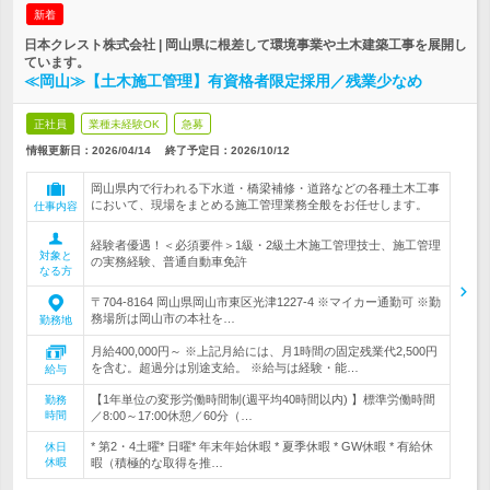
新着
日本クレスト株式会社 | 岡山県に根差して環境事業や土木建築工事を展開し
ています。
≪岡山≫【土木施工管理】有資格者限定採用／残業少なめ
正社員
業種未経験OK
急募
情報更新日：2026/04/14
終了予定日：
2026/10/12
岡山県内で行われる下水道・橋梁補修・道路などの各種土木工事
において、現場をまとめる施工管理業務全般をお任せします。
仕事内容
経験者優遇！＜必須要件＞1級・2級土木施工管理技士、施工管理
対象と
の実務経験、普通自動車免許
なる方
〒704‐8164 岡山県岡山市東区光津1227-4 ※マイカー通勤可 ※勤
務場所は岡山市の本社を…
勤務地
月給400,000円～ ※上記月給には、月1時間の固定残業代2,500円
を含む。超過分は別途支給。 ※給与は経験・能…
給与
【1年単位の変形労働時間制(週平均40時間以内) 】標準労働時間
勤務
時間
／8:00～17:00休憩／60分（…
* 第2・4土曜* 日曜* 年末年始休暇 * 夏季休暇 * GW休暇 * 有給休
休日
休暇
暇（積極的な取得を推…