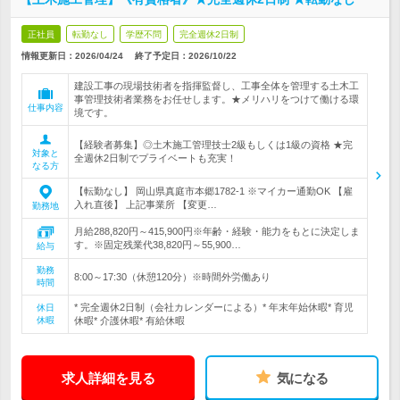
正社員
転勤なし
学歴不問
完全週休2日制
情報更新日：2026/04/24
終了予定日：
2026/10/22
建設工事の現場技術者を指揮監督し、工事全体を管理する土木工
事管理技術者業務をお任せします。★メリハリをつけて働ける環
仕事内容
境です。
【経験者募集】◎土木施工管理技士2級もしくは1級の資格 ★完
対象と
全週休2日制でプライベートも充実！
なる方
【転勤なし】 岡山県真庭市本郷1782-1 ※マイカー通勤OK 【雇
入れ直後】 上記事業所 【変更…
勤務地
月給288,820円～415,900円※年齢・経験・能力をもとに決定しま
す。※固定残業代38,820円～55,900…
給与
勤務
8:00～17:30（休憩120分）※時間外労働あり
時間
* 完全週休2日制（会社カレンダーによる）* 年末年始休暇* 育児
休日
休暇
休暇* 介護休暇* 有給休暇
求人詳細を見る
気になる