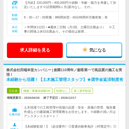
【月給】220,000円～400,000円※経験・年齢・能力を考慮して決
定いたします※試用期間6ヶ月(賞与なし。その…
給与
勤務
8：00～17：00実働：8時間休憩：60分時間外労働有無：有
時間
＜年間休112日＞■週休二日制（月1回、土曜日出勤あり） ※工
休日
休暇
事の関係上休日出勤あり。その場合は振替…
求人詳細を見る
気になる
株式会社田端本堂カンパニー | 創業110周年／顧客第一で高品質の施工を実
現！
未経験から活躍！【土木施工管理スタッフ】★奨学金返済制度有
正社員
職種・業種未経験OK
転勤なし
第二新卒歓迎
情報更新日：2026/06/26
終了予定日：
2026/12/17
土木現場での工程管理や現場の品質・安全・原価の管理、報告書
作成などの建築施工管理業務をお任せします。※経験の浅い方は
仕事内容
アシスタントスタート！
【未経験歓迎！】《必須要件》◎普通自動車免許（AT限定可）◎