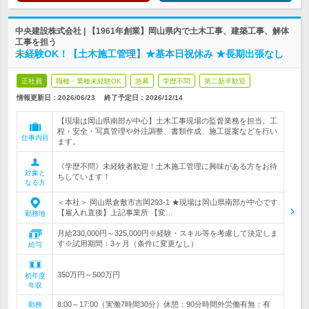
中央建設株式会社 | 【1961年創業】岡山県内で土木工事、建築工事、解体
工事を担う
未経験OK！【土木施工管理】★基本日祝休み ★長期出張なし
正社員
職種・業種未経験OK
急募
学歴不問
第二新卒歓迎
情報更新日：2026/06/23
終了予定日：
2026/12/14
【現場は岡山県南部が中心】土木工事現場の監督業務を担当。工
程・安全・写真管理や外注調整、書類作成、施工提案などを行い
仕事内容
ます。
《学歴不問》未経験者歓迎！土木施工管理に興味がある方をお待
対象と
ちしています！
なる方
＜本社＞ 岡山県倉敷市吉岡293-1 ★現場は岡山県南部が中心です
【雇入れ直後】上記事業所 【変…
勤務地
月給230,000円～325,000円※経験・スキル等を考慮して決定しま
す※試用期間：3ヶ月（条件に変更なし）
給与
350万円～500万円
初年度
年収
8:00～17:00（実働7時間30分）休憩：90分時間外労働有無：有
勤務