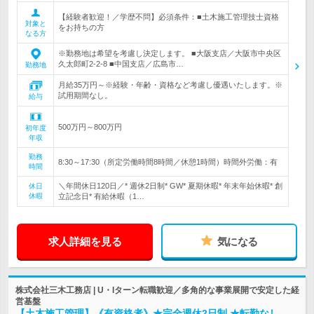
【経験者歓迎！／学歴不問】必須条件：■土木施工管理技士資格
対象と
をお持ちの方
なる方
※勤務地は希望を考慮し決定します。 ■大阪支店／大阪市中央区
久太郎町2-2-8 ■中国支店／広島市…
勤務地
月給35万円～※経験・年齢・資格など考慮し優遇いたします。※
試用期間なし。
給与
500万円～800万円
初年度
年収
勤務
8:30～17:30（所定労働時間8時間／休憩1時間）時間外労働：有
時間
＼年間休日120日／* 週休2日制* GW* 夏期休暇* 年末年始休暇* 創
休日
休暇
立記念日* 有給休暇（1…
求人詳細を見る
気になる
株式会社三木工務店 | U・Iターン転職歓迎／多角的な事業展開で安定した経
営基盤
【土木施工管理】《有資格者》★完全週休2日制 ★転勤なし