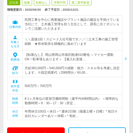
正社員
急募
転勤なし
学歴不問
第二新卒歓迎
情報更新日：2026/06/30
終了予定日：
2026/12/21
民間工事を中心に商業施設やプラント施設の建設を手掛けている
当社にて、土木施工管理を担う主任として、課長に次ぐポジショ
仕事内容
ンでご活躍いただきます。
＼＼面接1回！スピード入社可能です／／◇土木工事の施工管理
対象と
経験 ★有休取得を積極的に進めています
なる方
【転勤なし】 岡山県岡山市南区飽浦410番地 ＜マイカー通勤
OK！駐車場もあります＞ 【雇入れ直後…
勤務地
月給383,000円～540,000円※経験・能力・スキル等を考慮し決定
します。※固定残業代（25時間分／60,00…
給与
500万円～700万円
初年度
年収
# 1ヶ月単位の変形労働時間制（週平均40時間以内） ＜標準的な
勤務
時間
勤務時間＞8：30～17：30（所定…
年間休日100日＜休日＞* 週休2日制（隔週土曜＋日曜）* 祝日※
休日
休暇
会社カレンダーあり＜休暇＞* 有給…