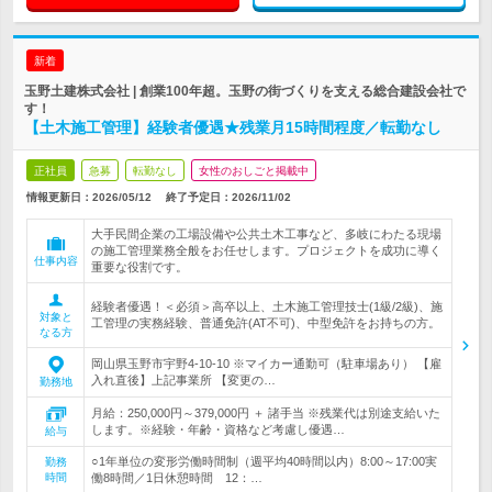
新着
玉野土建株式会社 | 創業100年超。玉野の街づくりを支える総合建設会社で
す！
【土木施工管理】経験者優遇★残業月15時間程度／転勤なし
正社員
急募
転勤なし
女性のおしごと掲載中
情報更新日：2026/05/12
終了予定日：
2026/11/02
大手民間企業の工場設備や公共土木工事など、多岐にわたる現場
の施工管理業務全般をお任せします。プロジェクトを成功に導く
仕事内容
重要な役割です。
経験者優遇！＜必須＞高卒以上、土木施工管理技士(1級/2級)、施
対象と
工管理の実務経験、普通免許(AT不可)、中型免許をお持ちの方。
なる方
岡山県玉野市宇野4-10-10 ※マイカー通勤可（駐車場あり） 【雇
入れ直後】上記事業所 【変更の…
勤務地
月給：250,000円～379,000円 ＋ 諸手当 ※残業代は別途支給いた
します。※経験・年齢・資格など考慮し優遇…
給与
○1年単位の変形労働時間制（週平均40時間以内）8:00～17:00実
勤務
時間
働8時間／1日休憩時間 12：…