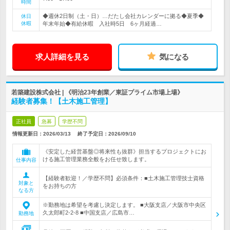
時間
◆週休2日制（土・日）…だたし会社カレンダーに拠る◆夏季◆
休日
休暇
年末年始◆有給休暇 入社時5日 6ヶ月経過…
求人詳細を見る
気になる
若築建設株式会社 | 《明治23年創業／東証プライム市場上場》
経験者募集！【土木施工管理】
正社員
急募
学歴不問
情報更新日：2026/03/13
終了予定日：
2026/09/10
《安定した経営基盤◎将来性も抜群》担当するプロジェクトにお
ける施工管理業務全般をお任せ致します。
仕事内容
【経験者歓迎！／学歴不問】必須条件：■土木施工管理技士資格
対象と
をお持ちの方
なる方
※勤務地は希望を考慮し決定します。 ■大阪支店／大阪市中央区
久太郎町2-2-8 ■中国支店／広島市…
勤務地