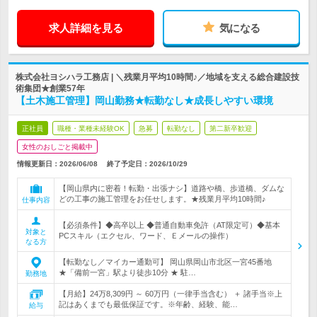
求人詳細を見る
気になる
株式会社ヨシハラ工務店 | ＼残業月平均10時間♪／地域を支える総合建設技
術集団★創業57年
【土木施工管理】岡山勤務★転勤なし★成長しやすい環境
正社員
職種・業種未経験OK
急募
転勤なし
第二新卒歓迎
女性のおしごと掲載中
情報更新日：2026/06/08
終了予定日：
2026/10/29
【岡山県内に密着！転勤・出張ナシ】道路や橋、歩道橋、ダムな
どの工事の施工管理をお任せします。★残業月平均10時間♪
仕事内容
【必須条件】◆高卒以上 ◆普通自動車免許（AT限定可）◆基本
対象と
PCスキル（エクセル、ワード、Ｅメールの操作）
なる方
【転勤なし／マイカー通勤可】 岡山県岡山市北区一宮45番地
★「備前一宮」駅より徒歩10分 ★ 駐…
勤務地
【月給】24万8,309円 ～ 60万円（一律手当含む） ＋ 諸手当※上
記はあくまでも最低保証です。※年齢、経験、能…
給与