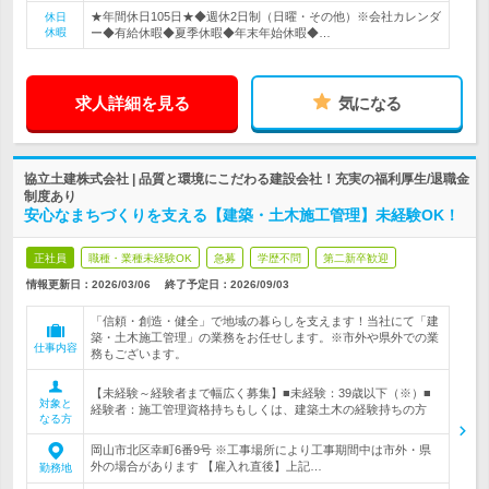
★年間休日105日★◆週休2日制（日曜・その他）※会社カレンダ
休日
休暇
ー◆有給休暇◆夏季休暇◆年末年始休暇◆…
求人詳細を見る
気になる
協立土建株式会社 | 品質と環境にこだわる建設会社！充実の福利厚生/退職金
制度あり
安心なまちづくりを支える【建築・土木施工管理】未経験OK！
正社員
職種・業種未経験OK
急募
学歴不問
第二新卒歓迎
情報更新日：2026/03/06
終了予定日：
2026/09/03
「信頼・創造・健全」で地域の暮らしを支えます！当社にて「建
築・土木施工管理」の業務をお任せします。※市外や県外での業
仕事内容
務もございます。
【未経験～経験者まで幅広く募集】■未経験：39歳以下（※）■
対象と
経験者：施工管理資格持ちもしくは、建築土木の経験持ちの方
なる方
岡山市北区幸町6番9号 ※工事場所により工事期間中は市外・県
外の場合があります 【雇入れ直後】上記…
勤務地