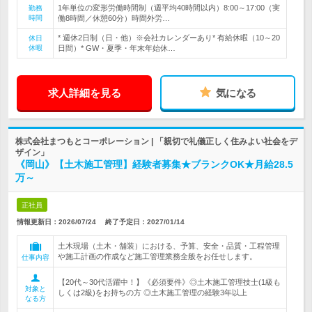
1年単位の変形労働時間制（週平均40時間以内）8:00～17:00（実
勤務
時間
働8時間／休憩60分）時間外労…
* 週休2日制（日・他）※会社カレンダーあり* 有給休暇（10～20
休日
休暇
日間）* GW・夏季・年末年始休…
求人詳細を見る
気になる
株式会社まつもとコーポレーション | 「親切で礼儀正しく住みよい社会をデ
ザイン」
《岡山》【土木施工管理】経験者募集★ブランクOK★月給28.5
万～
正社員
情報更新日：2026/07/24
終了予定日：
2027/01/14
土木現場（土木・舗装）における、予算、安全・品質・工程管理
や施工計画の作成など施工管理業務全般をお任せします。
仕事内容
【20代～30代活躍中！】《必須要件》◎土木施工管理技士(1級も
対象と
しくは2級)をお持ちの方 ◎土木施工管理の経験3年以上
なる方