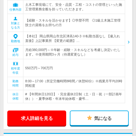
土木工事現場にて、安全・品質・工程・コストの管理といった施
工管理業務全般を担っていただきます。
仕事内容
【経験・スキルを活かせます】◎学歴不問 ◎1級土木施工管理
対象と
技士の資格をお持ちの方
なる方
【本社】 岡山県岡山市北区津高140-3 ※転勤当面なし 【雇入れ
直後】上記事業所 【変更の範囲】…
勤務地
月給380,000円～※年齢・経験・スキルなどを考慮し決定いたし
ます。※使用期間3ヶ月（待遇変更なし）
給与
550万円～700万円
初年度
年収
8:00～17:00（所定労働時間8時間／休憩60分）※残業月平均20時
勤務
時間
間程度
# 【年間休日120日】・完全週休2日制（土・日・祝（一部計画年
休日
休暇
休））・夏季休暇・年末年始休暇・慶弔…
求人詳細を見る
気になる