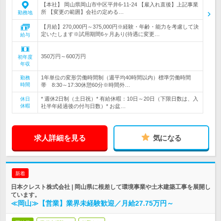
【本社】 岡山県岡山市中区平井6-11-24 【雇入れ直後】上記事業
所 【変更の範囲】会社の定める…
勤務地
【月給】270,000円～375,000円※経験・年齢・能力を考慮して決
定いたします※試用期間6ヶ月あり(待遇に変更…
給与
350万円～600万円
初年度
年収
1年単位の変形労働時間制（週平均40時間以内）標準労働時間
勤務
時間
帯 8:30～17:30休憩60分※時間外…
* 週休2日制（土日祝）* 有給休暇：10日～20日（下限日数は、入
休日
休暇
社半年経過後の付与日数）* お盆…
求人詳細を見る
気になる
新着
日本クレスト株式会社 | 岡山県に根差して環境事業や土木建築工事を展開し
ています。
≪岡山≫【営業】業界未経験歓迎／月給27.75万円～