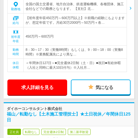
全国の国土交通省、地方自治体、鉄道運輸機構、各種団体、施工
会社などでの勤務となります。 【支社】北…
勤務地
【初年度年収450万円～600万円以上】※前職の経験にもよります
が、想定年収です。月給30万2000円～50万円＋各…
給与
450万円～600万円
初年度
年収
8：30～17：30（実働8時間）もしくは、9：00～18：00（実働8
勤務
時間
時間）※業務配属先により異な…
＜年間休日127日＞■完全週休2日制（土・日）■祝日■有給休暇
休日
休暇
（入社と同時に最大10日付与）※入社月…
求人詳細を見る
気になる
ダイホーコンサルタント株式会社
福山／転勤なし【土木施工管理技士】★土日祝休／年間休日125
日
正社員
転勤なし
完全週休2日制
第二新卒歓迎