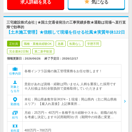
求人詳細を見る
気になる
三宅建設株式会社 | ★国土交通省発注の工事実績多数★通勤は現場へ直行直
帰で効率的
【土木施工管理】★信頼して現場を任せる社風★実質年休122日
正社員
職種・業種未経験OK
急募
転勤なし
学歴不問
完全週休2日制
第二新卒歓迎
情報更新日：2026/06/26
終了予定日：
2026/12/17
各種インフラ設備の施工管理業務をお任せ致します！
仕事内容
意欲があれば資格・経験は問いません 人柄を重視した採用です
対象と
※入社後は当社全額負担で資格取得していただきます
なる方
本社：岡山県倉敷市笹沖374－1 現場：岡山県内（主に岡山県南
エリア） 【雇入れ直後】上記事業所…
勤務地
月給：25万円～ 40万円＋各種手当※経験やスキル、前職の給与
を考慮し決定します※試用期間3か月（期間中の待遇に変更…
給与
400万円～700万円
初年度