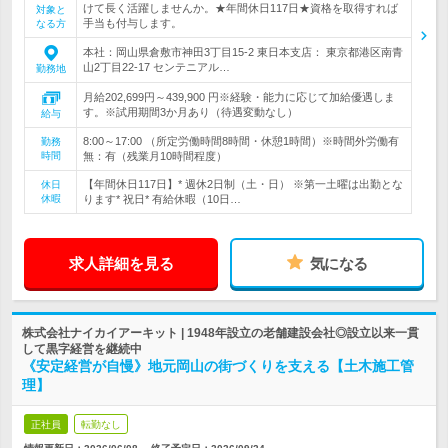
けて長く活躍しませんか。★年間休日117日★資格を取得すれば
対象と
手当も付与します。
なる方
本社：岡山県倉敷市神田3丁目15-2 東日本支店： 東京都港区南青
山2丁目22-17 センテニアル…
勤務地
月給202,699円～439,900 円※経験・能力に応じて加給優遇しま
す。※試用期間3か月あり（待遇変動なし）
給与
8:00～17:00 （所定労働時間8時間・休憩1時間）※時間外労働有
勤務
時間
無：有（残業月10時間程度）
【年間休日117日】* 週休2日制（土・日） ※第一土曜は出勤とな
休日
休暇
ります* 祝日* 有給休暇（10日…
求人詳細を見る
気になる
株式会社ナイカイアーキット | 1948年設立の老舗建設会社◎設立以来一貫
して黒字経営を継続中
《安定経営が自慢》地元岡山の街づくりを支える【土木施工管
理】
正社員
転勤なし