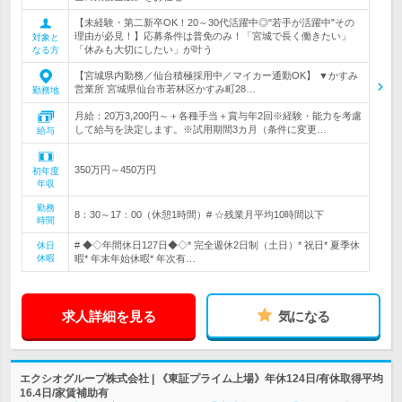
【未経験・第二新卒OK！20～30代活躍中◎"若手が活躍中"その
理由が必見！】応募条件は普免のみ！「宮城で長く働きたい」
対象と
「休みも大切にしたい」が叶う
なる方
【宮城県内勤務／仙台積極採用中／マイカー通勤OK】 ▼かすみ
営業所 宮城県仙台市若林区かすみ町28…
勤務地
月給：20万3,200円～＋各種手当＋賞与年2回※経験・能力を考慮
して給与を決定します。※試用期間3カ月（条件に変更…
給与
350万円～450万円
初年度
年収
勤務
8：30～17：00（休憩1時間）# ☆残業月平均10時間以下
時間
# ◆◇年間休日127日◆◇* 完全週休2日制（土日）* 祝日* 夏季休
休日
休暇
暇* 年末年始休暇* 年次有…
求人詳細を見る
気になる
エクシオグループ株式会社 | 《東証プライム上場》年休124日/有休取得平均
16.4日/家賃補助有