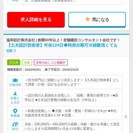
休暇
児、介護休業制度（育休取得率1…
求人詳細を見る
気になる
協和設計株式会社 | 創業60年以上！老舗建設コンサルタント会社です！
【土木設計技術者】年休124日◆時差出勤可※経験浅くても
OK！
正社員
急募
女性のおしごと掲載中
情報更新日：2026/05/01
終了予定日：
2026/10/29
＜担当部門はご経験により決定します＞【土木設計技術者】とし
て調査・計画・設計をお任せします！
仕事内容
＜設計部の人員強化を目指した、「経験」重視の採用です＞■高
対象と
卒以上 ■土木設計業務の経験がある方（1年以上）
なる方
＜転勤当面無し＞ ◆大阪・兵庫・愛知・宮城のいずれか ■本社
大阪府茨木市丑寅2-1-34 ▼交通…
勤務地
月給：235,000円～450,000円※経験・年齢・能力を考慮して決定
いたします※試用期間3ヶ月あり(待遇に変更な…
給与