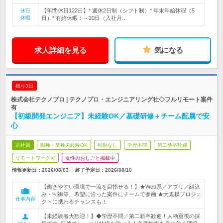
【年間休日122日】* 週休2日制（シフト制）* 年末年始休暇（5
休日
休暇
日）* 有給休暇：～20日（入社月…
求人詳細を見る
気になる
残り3日
株式会社テクノプロ | テクノプロ・エンジニアリング社◇フルリモート案件
有
【初級開発エンジニア】未経験OK／基礎研修＋チーム配属で安
心
正社員
職種・業種未経験OK
転勤なし
学歴不問
第二新卒歓迎
リモートワーク可
女性のおしごと掲載中
情報更新日：2026/08/03
終了予定日：
2026/08/10
【働きやすい環境で一流を目指せる！】★Web系／アプリ／組込
み・制御等、希望に沿った案件にチームで参画 ★大規模プロジェ
仕事内容
クトに携わるチャンスも！
【未経験者大歓迎！】◆学歴不問／第二新卒歓迎！人柄重視の採