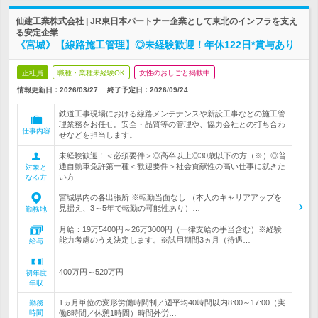
仙建工業株式会社 | JR東日本パートナー企業として東北のインフラを支え
る安定企業
《宮城》【線路施工管理】◎未経験歓迎！年休122日*賞与あり
正社員
職種・業種未経験OK
女性のおしごと掲載中
情報更新日：2026/03/27
終了予定日：
2026/09/24
鉄道工事現場における線路メンテナンスや新設工事などの施工管
理業務をお任せ。安全・品質等の管理や、協力会社との打ち合わ
仕事内容
せなどを担当します。
未経験歓迎！＜必須要件＞◎高卒以上◎30歳以下の方（※）◎普
通自動車免許第一種＜歓迎要件＞社会貢献性の高い仕事に就きた
対象と
い方
なる方
宮城県内の各出張所 ※転勤当面なし （本人のキャリアアップを
見据え、3～5年で転勤の可能性あり）…
勤務地
月給：19万5400円～26万3000円（一律支給の手当含む）※経験
能力考慮のうえ決定します。※試用期間3ヵ月（待遇…
給与
400万円～520万円
初年度
年収
1ヵ月単位の変形労働時間制／週平均40時間以内8:00～17:00（実
勤務
時間
働8時間／休憩1時間）時間外労…