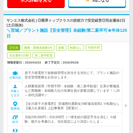
サンエス株式会社 | ◎業界トップクラスの技術力で安定経営◎完全週休2日
(土日祝休)
＼宮城／プラント施設【安全管理】未経験/第二新卒可★年休125
日
正社員
職種・業種未経験OK
急募
転勤なし
学歴不問
完全週休2日制
第二新卒歓迎
情報更新日：2026/04/24
終了予定日：
2026/09/28
原子力発電所で放射線管理を担当する当社にて、プラント施設の
安全管理業務をお任せします。
仕事内容
人柄重視採用《学歴不問・未経験・第二新卒歓迎》文系や警備員
など異職種・未経験入社の先輩社員が多数活躍しています！＼20
対象と
～30代活躍中／
なる方
【女川原子力発電所】 宮城県牡鹿郡女川町塚浜前田1 ※転勤なし
【雇入れ直後】上記事業所 【変更の…
勤務地
月給239,500円～319,500円（一律支給の固定手当を含む）※経
験、能力を考慮の上、当社規定により決定いたしま…
給与