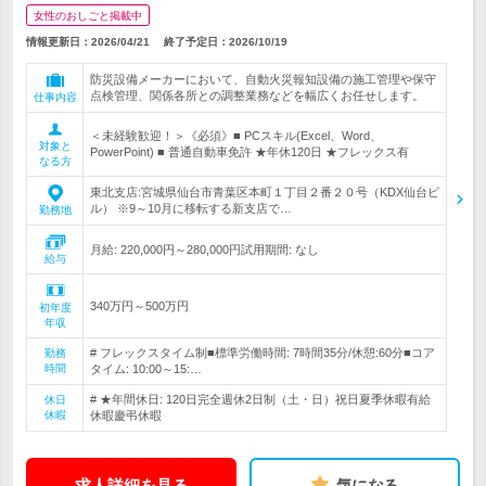
女性のおしごと掲載中
情報更新日：2026/04/21
終了予定日：
2026/10/19
防災設備メーカーにおいて、自動火災報知設備の施工管理や保守
点検管理、関係各所との調整業務などを幅広くお任せします。
仕事内容
＜未経験歓迎！＞《必須》■ PCスキル(Excel、Word、
対象と
PowerPoint) ■ 普通自動車免許 ★年休120日 ★フレックス有
なる方
東北支店:宮城県仙台市青葉区本町１丁目２番２０号（KDX仙台ビ
ル） ※9～10月に移転する新支店で…
勤務地
月給: 220,000円～280,000円試用期間: なし
給与
340万円～500万円
初年度
年収
# フレックスタイム制■標準労働時間: 7時間35分/休憩:60分■コア
勤務
時間
タイム: 10:00～15:…
# ★年間休日: 120日完全週休2日制（土・日）祝日夏季休暇有給
休日
休暇
休暇慶弔休暇
求人詳細を見る
気になる