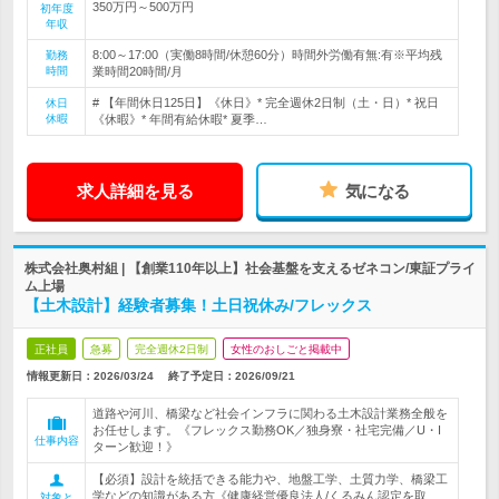
350万円～500万円
初年度
年収
8:00～17:00（実働8時間/休憩60分）時間外労働有無:有※平均残
勤務
時間
業時間20時間/月
# 【年間休日125日】《休日》* 完全週休2日制（土・日）* 祝日
休日
休暇
《休暇》* 年間有給休暇* 夏季…
求人詳細を見る
気になる
株式会社奥村組 | 【創業110年以上】社会基盤を支えるゼネコン/東証プライ
ム上場
【土木設計】経験者募集！土日祝休み/フレックス
正社員
急募
完全週休2日制
女性のおしごと掲載中
情報更新日：2026/03/24
終了予定日：
2026/09/21
道路や河川、橋梁など社会インフラに関わる土木設計業務全般を
お任せします。《フレックス勤務OK／独身寮・社宅完備／U・I
仕事内容
ターン歓迎！》
【必須】設計を統括できる能力や、地盤工学、土質力学、橋梁工
学などの知識がある方《健康経営優良法人/くるみん認定を取
対象と