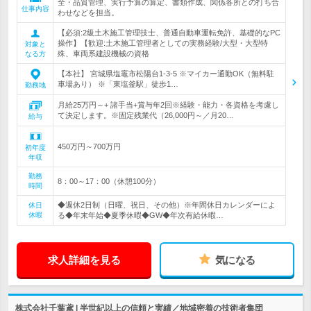
全・品質管理、実行予算の算定、書類作成、関係各所との打ち合
仕事内容
わせなどを担当。
【必須:2級土木施工管理技士、普通自動車運転免許、基礎的なPC
操作】【歓迎:土木施工管理者としての実務経験/大型・大型特
対象と
殊、車両系建設機械の資格
なる方
【本社】 宮城県塩竈市松陽台1-3-5 ※マイカー通勤OK（無料駐
車場あり） ※「東塩釜駅」徒歩1…
勤務地
月給25万円～+ 諸手当+賞与年2回※経験・能力・各資格を考慮し
て決定します。※固定残業代（26,000円～／月20…
給与
450万円～700万円
初年度
年収
勤務
8：00～17：00（休憩100分）
時間
◆週休2日制（日曜、祝日、その他）※年間休日カレンダーによ
休日
休暇
る◆年末年始◆夏季休暇◆GW◆年次有給休暇…
求人詳細を見る
気になる
株式会社千葉鳶 | 半世紀以上の信頼と実績／地域密着の技術者集団