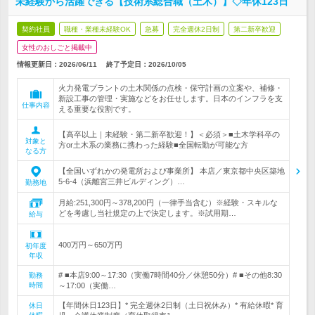
未経験から活躍できる【技術系総合職（土木）】◇年休123日
契約社員
職種・業種未経験OK
急募
完全週休2日制
第二新卒歓迎
女性のおしごと掲載中
情報更新日：2026/06/11
終了予定日：
2026/10/05
火力発電プラントの土木関係の点検・保守計画の立案や、補修・
新設工事の管理・実施などをお任せします。日本のインフラを支
仕事内容
える重要な役割です。
【高卒以上｜未経験・第二新卒歓迎！】＜必須＞■土木学科卒の
対象と
方or土木系の業務に携わった経験■全国転勤が可能な方
なる方
【全国いずれかの発電所および事業所】 本店／東京都中央区築地
5-6-4（浜離宮三井ビルディング）…
勤務地
月給:251,300円～378,200円（一律手当含む）※経験・スキルな
どを考慮し当社規定の上で決定します。※試用期…
給与
400万円～650万円
初年度
年収
# ■本店9:00～17:30（実働7時間40分／休憩50分）# ■その他8:30
勤務
時間
～17:00（実働…
【年間休日123日】* 完全週休2日制（土日祝休み）* 有給休暇* 育
休日