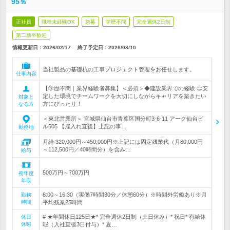
95％
正社員
職種未経験OK
急募
学歴不問
完全週休2日制
第二新卒歓迎
情報更新日：2026/02/17
終了予定日：
2026/08/10
当社製品の基礎杭の工事プロジェクト管理をお任せします。
仕事内容
【学歴不問｜業界経験者募集】＜必須＞◆建設業界での経験 ◎安
定した環境でチームワークを大切にしながらキャリアを築きたい
対象と
方にぴったり！
なる方
＜東北営業所＞ 宮城県仙台市青葉区国分町3-6-11 アーク仙台ビ
ル505 【雇入れ直後】上記の事…
勤務地
月給 320,000円～450,000円※上記には固定残業代（月80,000円
～112,500円／40時間分）を含み…
給与
500万円～700万円
初年度
年収
8:00～16:30（実働7時間30分／休憩60分）※時間外労働あり※月
勤務
時間
平均残業25時間
# ★年間休日125日★* 完全週休2日制（土日休み）* 祝日* 有給休
休日
休暇
暇（入社直後3日付与）* 夏…