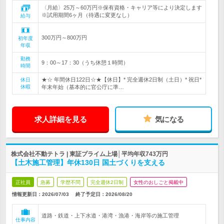
〈月給〉25万～60万円※保有資格・キャリア等により決定します
※試用期間6ヶ月（待遇に変更なし）
給与
300万円～800万円
初年度
年収
勤務
9：00～17：30（うち休憩１時間）
時間
★☆ 年間休日122日☆★【休日】* 完全週休2日制（土日）* 祝日*
休日
休暇
年末年始（基本的に官公庁に準…
求人詳細を見る
気になる
株式会社不動テトラ | 東証プライム上場│平均年収743万円
【土木施工管理】年休130日 国土づくりを支える
正社員
急募
学歴不問
完全週休2日制
女性のおしごと掲載中
情報更新日：2026/07/03
終了予定日：
2026/08/20
道路・鉄道・上下水道・港湾・漁港・海岸等の施工管理
仕事内容