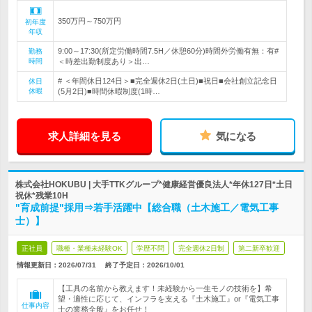
350万円～750万円
初年度
年収
9:00～17:30(所定労働時間7.5H／休憩60分)時間外労働有無：有#
勤務
時間
＜時差出勤制度あり＞出…
# ＜年間休日124日＞■完全週休2日(土日)■祝日■会社創立記念日
休日
休暇
(5月2日)■時間休暇制度(1時…
求人詳細を見る
気になる
株式会社HOKUBU | 大手TTKグループ*健康経営優良法人*年休127日*土日
祝休*残業10H
"育成前提"採用⇒若手活躍中【総合職（土木施工／電気工事
士）】
正社員
職種・業種未経験OK
学歴不問
完全週休2日制
第二新卒歓迎
情報更新日：2026/07/31
終了予定日：
2026/10/01
【工具の名前から教えます！未経験から一生モノの技術を】希
望・適性に応じて、インフラを支える『土木施工』or『電気工事
仕事内容
士の業務全般』をお任せ！