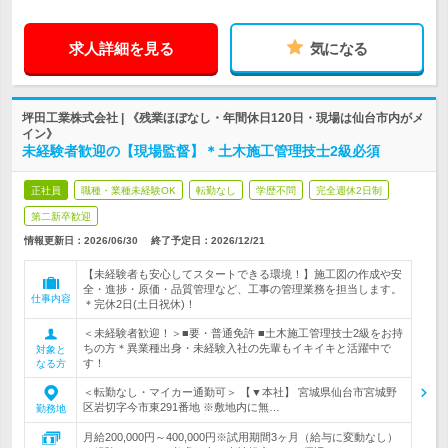
求人詳細を見る
気になる
坪田工業株式会社 | 《残業ほぼなし・年間休日120日・現場は仙台市内がメ
イン》
未経験者歓迎の【現場監督】＊土木施工管理技士2級必須
正社員
職種・業種未経験OK
転勤なし
学歴不問
完全週休2日制
第二新卒歓迎
情報更新日：2026/06/30
終了予定日：
2026/12/21
【未経験者も安心してスタートできる環境！】施工図の作成や安
全・進捗・原価・品質管理など、工事の管理業務を担当します。
仕事内容
＊完休2日(土日祝休)！
＜未経験者歓迎！＞■要・普通免許 ■土木施工管理技士2級をお持
ちの方＊異業種出身・未経験入社の先輩もイキイキと活躍中で
対象と
す！
なる方
＜転勤なし・マイカー通勤可＞ 【▼本社】 宮城県仙台市宮城野
区岩切字今市東291番地 ※敷地内に無…
勤務地
月給200,000円～400,000円※試用期間3ヶ月（給与に変動なし）