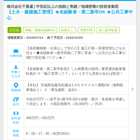
株式会社千葉鳶 | 半世紀以上の信頼と実績／地域密着の技術者集団
【土木・建築施工管理】★未経験者・第二新卒OK ★公共工事中
心
正社員
職種・業種未経験OK
転勤なし
学歴不問
第二新卒歓迎
情報更新日：2026/07/14
終了予定日：
2026/10/29
【長距離移動・出張なしで安心◎】施工計画～現場管理などをお
任せ！◆未経験者⇒新卒同様に丁寧に育成！＼公共の土木工事が
仕事内容
9割で安定感バツグン★／
【未経験者・第二新卒歓迎】＼人柄重視の採用／要普通自動車運
対象と
転免許 ※『施工管理って？』という方でも意欲があれば歓迎！
なる方
【本社】 宮城県塩竈市松陽台1-3-5 ※マイカー通勤OK（無料駐
車場あり） ※「東塩釜駅」徒歩1…
勤務地
月給25万円～+ 諸手当+賞与年2回※経験・能力・各資格を考慮し
て決定します。※固定残業代（26,000円～／月20…
給与
400万円～550万円
初年度
年収
勤務
8：00～17：00（休憩100分）
時間