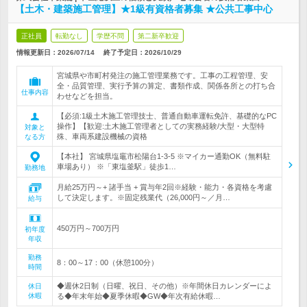
【土木・建築施工管理】★1級有資格者募集 ★公共工事中心
正社員
転勤なし
学歴不問
第二新卒歓迎
情報更新日：2026/07/14
終了予定日：
2026/10/29
宮城県や市町村発注の施工管理業務です。工事の工程管理、安
全・品質管理、実行予算の算定、書類作成、関係各所との打ち合
仕事内容
わせなどを担当。
【必須:1級土木施工管理技士、普通自動車運転免許、基礎的なPC
操作】【歓迎:土木施工管理者としての実務経験/大型・大型特
対象と
殊、車両系建設機械の資格
なる方
【本社】 宮城県塩竈市松陽台1-3-5 ※マイカー通勤OK（無料駐
車場あり） ※「東塩釜駅」徒歩1…
勤務地
月給25万円～+ 諸手当 + 賞与年2回※経験・能力・各資格を考慮
して決定します。※固定残業代（26,000円～／月…
給与
450万円～700万円
初年度
年収
勤務
8：00～17：00（休憩100分）
時間
◆週休2日制（日曜、祝日、その他）※年間休日カレンダーによ
休日
休暇
る◆年末年始◆夏季休暇◆GW◆年次有給休暇…