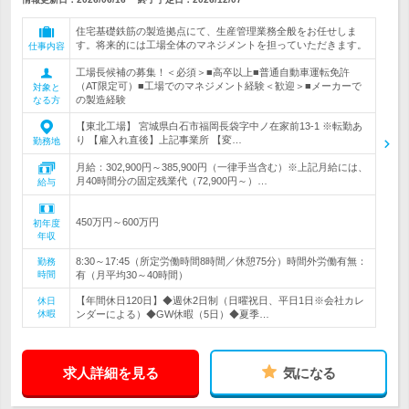
住宅基礎鉄筋の製造拠点にて、生産管理業務全般をお任せしま
す。将来的には工場全体のマネジメントを担っていただきます。
仕事内容
工場長候補の募集！＜必須＞■高卒以上■普通自動車運転免許
（AT限定可）■工場でのマネジメント経験＜歓迎＞■メーカーで
対象と
の製造経験
なる方
【東北工場】 宮城県白石市福岡長袋字中ノ在家前13-1 ※転勤あ
り 【雇入れ直後】上記事業所 【変…
勤務地
月給：302,900円～385,900円（一律手当含む）※上記月給には、
月40時間分の固定残業代（72,900円～）…
給与
450万円～600万円
初年度
年収
8:30～17:45（所定労働時間8時間／休憩75分）時間外労働有無：
勤務
時間
有（月平均30～40時間）
【年間休日120日】◆週休2日制（日曜祝日、平日1日※会社カレ
休日
休暇
ンダーによる）◆GW休暇（5日）◆夏季…
求人詳細を見る
気になる