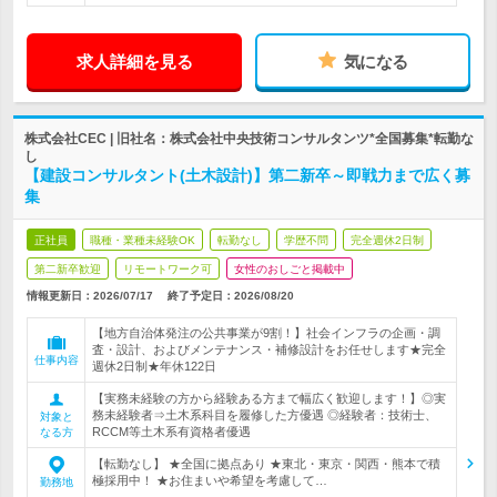
求人詳細を見る
気になる
株式会社CEC | 旧社名：株式会社中央技術コンサルタンツ*全国募集*転勤な
し
【建設コンサルタント(土木設計)】第二新卒～即戦力まで広く募
集
正社員
職種・業種未経験OK
転勤なし
学歴不問
完全週休2日制
第二新卒歓迎
リモートワーク可
女性のおしごと掲載中
情報更新日：2026/07/17
終了予定日：
2026/08/20
【地方自治体発注の公共事業が9割！】社会インフラの企画・調
査・設計、およびメンテナンス・補修設計をお任せします★完全
仕事内容
週休2日制★年休122日
【実務未経験の方から経験ある方まで幅広く歓迎します！】◎実
務未経験者⇒土木系科目を履修した方優遇 ◎経験者：技術士、
対象と
RCCM等土木系有資格者優遇
なる方
【転勤なし】 ★全国に拠点あり ★東北・東京・関西・熊本で積
極採用中！ ★お住まいや希望を考慮して…
勤務地