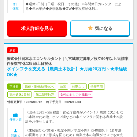
◆週休2日制（日曜、祝日、その他）※年間休日カレンダーによ
休日
休暇
る◆年末年始◆夏季休暇◆GW◆年次有給休暇…
求人詳細を見る
気になる
新着
株式会社日本水工コンサルタント | ＼宮城限定募集／設立60年以上/元請案
件多数/年休125日/土日祝休
水インフラを支える【農業土木設計】★月給20万円～★未経験
OK★
正社員
職種・業種未経験OK
急募
転勤なし
学歴不問
完全週休2日制
第二新卒歓迎
女性のおしごと掲載中
情報更新日：2026/06/12
終了予定日：
2026/12/03
《出張は月1～2回程度！官公庁案件がメイン！》農業に欠かせな
い水路やため池、ポンプ場などの水インフラに関わる農業土木設
仕事内容
計をお任せします。
《未経験OK／業種・職歴不問／学歴不問》◎40歳以下（若年層
の長期キャリア形成を図るため）農業土木の知識がゼロでも大丈
対象と