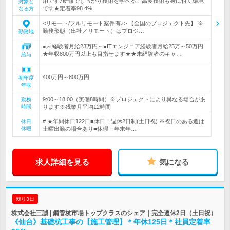
用です♪研修でしっかり技術を学べる！高度技術も身に付く環境
対象と
です★定着率98.4%
なる方
<リモート/フルリモート案件有♪> 【全国のプロジェクト先】 ※
勤務形態（出社／リモート）はプロジ…
勤務地
●未経験者月給23万円～●ITエンジニア経験者月給25万～50万円
★年収800万円以上も目指せます★★未経験者のキャ…
給与
400万円～800万円
初年度
年収
9:00～18:00（実働8時間）※プロジェクトにより異なる場合があ
勤務
時間
ります※残業月平均12時間
# ★年間休日122日■休日：週休2日制(土日祝) ※祝日のある週は
休日
休暇
土曜出勤の場合あり■休暇：年末年…
求人詳細を見る
気になる
残り3日
株式会社三誠 | 鋼管杭市場トップクラスのシェア｜完全週休2日（土日祝）
《仙台》基礎杭工事の【施工管理】＊年休125日＊社員定着率