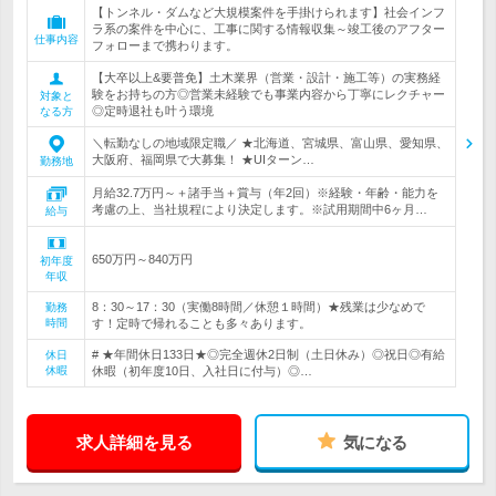
【トンネル・ダムなど大規模案件を手掛けられます】社会インフ
ラ系の案件を中心に、工事に関する情報収集～竣工後のアフター
仕事内容
フォローまで携わります。
【大卒以上&要普免】土木業界（営業・設計・施工等）の実務経
験をお持ちの方◎営業未経験でも事業内容から丁寧にレクチャー
対象と
◎定時退社も叶う環境
なる方
＼転勤なしの地域限定職／ ★北海道、宮城県、富山県、愛知県、
大阪府、福岡県で大募集！ ★UIターン…
勤務地
月給32.7万円～＋諸手当＋賞与（年2回）※経験・年齢・能力を
考慮の上、当社規程により決定します。※試用期間中6ヶ月…
給与
650万円～840万円
初年度
年収
8：30～17：30（実働8時間／休憩１時間）★残業は少なめで
勤務
時間
す！定時で帰れることも多々あります。
# ★年間休日133日★◎完全週休2日制（土日休み）◎祝日◎有給
休日
休暇
休暇（初年度10日、入社日に付与）◎…
求人詳細を見る
気になる