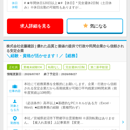
# ★年間休日120日以上★# 【休日】* 完全週休2日制（土日休
休日
休暇
み）※休日出勤の可能性もありますが…
求人詳細を見る
気になる
株式会社佐藤建設 | 優れた品質と価値の提供で行政や民間企業から信頼され
る安定企業
＼経験・資格が活かせます！／【総務】
正社員
業種未経験OK
転勤なし
完全週休2日制
第二新卒歓迎
情報更新日：2026/07/07
終了予定日：
2026/08/27
本社にて総務業務を全般的にお願いします。企業・行政から信頼
される安定企業だから長期就業が可能◎平均残業10時間未満（前
仕事内容
年度実績は10時間）
《必須条件》高卒以上■基礎的なPCスキルがある方（Excel・
対象と
Word）■総務事務の経験（業種問わず）
なる方
本社／宮城県岩沼市下野郷字出雲屋敷80 ※原則転勤はありませ
ん。 【雇入れ直後】上記事業所 【変更…
勤務地