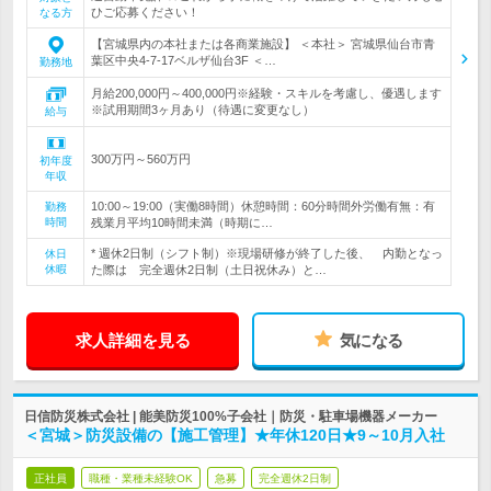
ひご応募ください！
なる方
【宮城県内の本社または各商業施設】 ＜本社＞ 宮城県仙台市青
葉区中央4-7-17ベルザ仙台3F ＜…
勤務地
月給200,000円～400,000円※経験・スキルを考慮し、優遇します
※試用期間3ヶ月あり（待遇に変更なし）
給与
300万円～560万円
初年度
年収
10:00～19:00（実働8時間）休憩時間：60分時間外労働有無：有
勤務
時間
残業月平均10時間未満（時期に…
* 週休2日制（シフト制）※現場研修が終了した後、 内勤となっ
休日
休暇
た際は 完全週休2日制（土日祝休み）と…
求人詳細を見る
気になる
日信防災株式会社 | 能美防災100%子会社｜防災・駐車場機器メーカー
＜宮城＞防災設備の【施工管理】★年休120日★9～10月入社
正社員
職種・業種未経験OK
急募
完全週休2日制