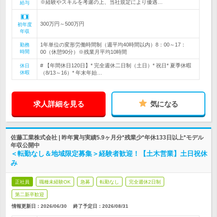
※経験やスキルを考慮の上、当社規定により優遇…
給与
300万円～500万円
初年度
年収
1年単位の変形労働時間制（週平均40時間以内）8：00～17：
勤務
時間
00（休憩90分）※残業月平均10時間
# 【年間休日120日】* 完全週休二日制（土日）* 祝日* 夏季休暇
休日
休暇
（8/13～16）* 年末年始…
求人詳細を見る
気になる
佐藤工業株式会社 | 昨年賞与実績5.9ヶ月分*残業少*年休133日以上*モデル
年収公開中
＜転勤なし＆地域限定募集＞経験者歓迎！【土木営業】土日祝休
み
正社員
職種未経験OK
急募
転勤なし
完全週休2日制
第二新卒歓迎
情報更新日：2026/06/30
終了予定日：
2026/08/31