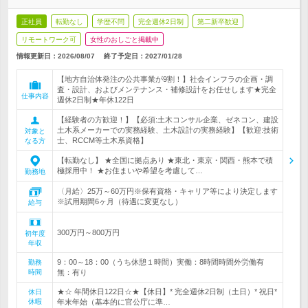
正社員
転勤なし
学歴不問
完全週休2日制
第二新卒歓迎
リモートワーク可
女性のおしごと掲載中
情報更新日：2026/08/07
終了予定日：
2027/01/28
【地方自治体発注の公共事業が9割！】社会インフラの企画・調
査・設計、およびメンテナンス・補修設計をお任せします★完全
仕事内容
週休2日制★年休122日
【経験者の方歓迎！】【必須:土木コンサル企業、ゼネコン、建設
土木系メーカーでの実務経験、土木設計の実務経験】【歓迎:技術
対象と
士、RCCM等土木系資格】
なる方
【転勤なし】 ★全国に拠点あり ★東北・東京・関西・熊本で積
極採用中！ ★お住まいや希望を考慮して…
勤務地
〈月給〉25万～60万円※保有資格・キャリア等により決定します
※試用期間6ヶ月（待遇に変更なし）
給与
300万円～800万円
初年度
年収
9：00～18：00（うち休憩１時間）実働：8時間時間外労働有
勤務
時間
無：有り
★☆ 年間休日122日☆★【休日】* 完全週休2日制（土日）* 祝日*
休日
休暇
年末年始（基本的に官公庁に準…