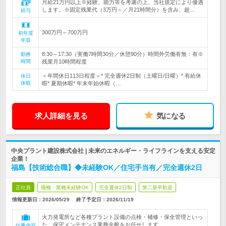
月給21万円以上※経験、能力等を考慮の上、当社規定により優遇
します。※固定残業代（3万円～／月21時間分）を含み、超…
給与
300万円～700万円
初年度
年収
8:30～17:30（実働7時間30分／休憩90分）時間外労働有無：有※
勤務
時間
残業月10時間程度
＜年間休日113日程度＞* 完全週休2日制（土曜日/日曜）* 有給休
休日
休暇
暇* 夏期休暇* 年末年始休暇（…
求人詳細を見る
気になる
中央プラント建設株式会社 | 未来のエネルギー・ライフラインを支える安定
企業！
福島【技術総合職】◆未経験OK／住宅手当有／完全週休2日
正社員
職種・業種未経験OK
完全週休2日制
第二新卒歓迎
情報更新日：2026/05/29
終了予定日：
2026/11/19
火力発電所など各種プラント設備の点検・補修・保全管理といっ
た、保守メンテナンス業務全般をお任せします。
仕事内容