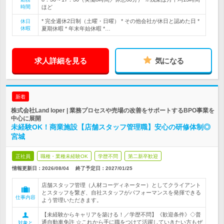
時間
ほど
* 完全週休2日制（土曜・日曜） * その他会社が休日と認めた日 *
休日
休暇
夏期休暇 * 年末年始休暇 *…
求人詳細を見る
気になる
新着
株式会社Land loper | 業務プロセスや売場の改善をサポートするBPO事業を
中心に展開
未経験OK！商業施設【店舗スタッフ管理職】安心の研修体制◎
宮城
正社員
職種・業種未経験OK
学歴不問
第二新卒歓迎
情報更新日：2026/08/04
終了予定日：
2027/01/25
店舗スタッフ管理（人材コーディネーター）としてクライアント
とスタッフを繋ぎ、自社スタッフがパフォーマンスを発揮できる
仕事内容
よう管理いただきます。
【未経験からキャリアを築ける！／学歴不問】《歓迎条件》◇普
通自動車免許 ☆これから手に職をつけて活躍していきたい方もぜ
対象と