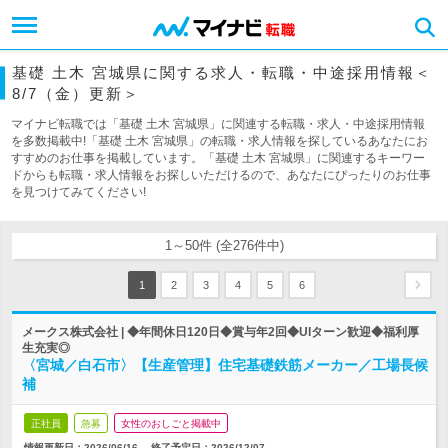
基礎 土木 宮城県に関する求人・転職・中途採用情報＜
8/7（金）更新＞
マイナビ転職では「基礎 土木 宮城県」に関連する転職・求人・中途採用情報
を多数掲載中!「基礎 土木 宮城県」の転職・求人情報を探しているあなたにお
すすめのお仕事を掲載しています。「基礎 土木 宮城県」に関連するキーワー
ドからも転職・求人情報をお探しいただけるので、あなたにぴったりのお仕事
を見つけてみてください!
1～50件 (全276件中)
1
2
3
4
5
6
メークス株式会社 | ◆年間休日120日◆賞与年2回◆UIターン歓迎◆福利厚
生充実◎
〈宮城／白石市〉【生産管理】住宅基礎鉄筋メーカー／工場長候
補
正社員
急募
女性のおしごと掲載中
情報更新日：2026/06/16
終了予定日：
2026/12/07