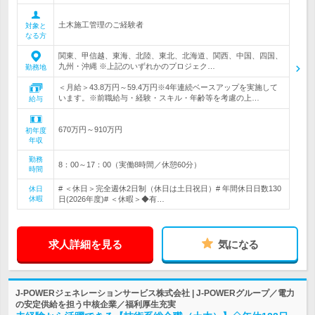
土木施工管理のご経験者
対象と
なる方
関東、甲信越、東海、北陸、東北、北海道、関西、中国、四国、
九州・沖縄 ※上記のいずれかのプロジェク…
勤務地
＜月給＞43.8万円～59.4万円※4年連続ベースアップを実施して
います。※前職給与・経験・スキル・年齢等を考慮の上…
給与
670万円～910万円
初年度
年収
勤務
8：00～17：00（実働8時間／休憩60分）
時間
# ＜休日＞完全週休2日制（休日は土日祝日）# 年間休日日数130
休日
休暇
日(2026年度)# ＜休暇＞◆有…
求人詳細を見る
気になる
J-POWERジェネレーションサービス株式会社 | J-POWERグループ／電力
の安定供給を担う中核企業／福利厚生充実