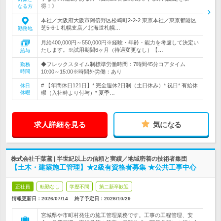
得！》
なる方
本社／大阪府大阪市阿倍野区松崎町2-2-2 東京本社／東京都港区
芝5-6-1 札幌支店／北海道札幌…
勤務地
月給400,000円～550,000円※経験・年齢・能力を考慮して決定い
たします。※試用期間6ヶ月（待遇変更なし）【…
給与
◆フレックスタイム制標準労働時間：7時間45分コアタイム
勤務
時間
10:00～15:00※時間外労働：あり
# 【年間休日121日】* 完全週休2日制（土日休み）* 祝日* 有給休
休日
休暇
暇（入社時より付与）* 夏季…
求人詳細を見る
気になる
株式会社千葉鳶 | 半世紀以上の信頼と実績／地域密着の技術者集団
【土木・建築施工管理】★2級有資格者募集 ★公共工事中心
正社員
転勤なし
学歴不問
第二新卒歓迎
情報更新日：2026/07/14
終了予定日：
2026/10/29
宮城県や市町村発注の施工管理業務です。工事の工程管理、安