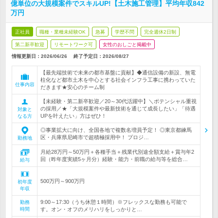
億単位の大規模案件でスキルUP!【土木施工管理】平均年収842
万円
正社員
職種・業種未経験OK
急募
学歴不問
完全週休2日制
第二新卒歓迎
リモートワーク可
女性のおしごと掲載中
情報更新日：2026/06/26
終了予定日：
2026/08/27
【最先端技術で未来の都市基盤に貢献】◆通信設備の新設、無電
柱化など都市土木を中心とする社会インフラ工事に携わっていた
仕事内容
だきます★安心のチーム制
【未経験・第二新卒歓迎／20～30代活躍中】＼ポテンシャル重視
の採用／★「大規模案件や最新技術を通じて成長したい」「待遇
対象と
UPを叶えたい」方はぜひ！
なる方
◎事業拡大に向け、全国各地で複数名増員予定！ ◎東京都練馬
区・兵庫県尼崎市で超積極採用中！ プロジ…
勤務地
月給28万円～50万円＋各種手当＋残業代別途全額支給＋賞与年2
回（昨年度実績5ヶ月分）経験・能力・前職の給与等を総合…
給与
500万円～900万円
初年度
年収
9:00～17:30（うち休憩１時間）※フレックスな勤務も可能で
勤務
時間
す。オン・オフのメリハリをしっかりと…