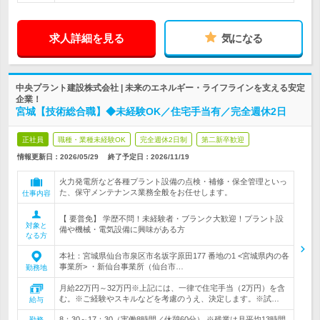
求人詳細を見る
気になる
中央プラント建設株式会社 | 未来のエネルギー・ライフラインを支える安定
企業！
宮城【技術総合職】◆未経験OK／住宅手当有／完全週休2日
正社員
職種・業種未経験OK
完全週休2日制
第二新卒歓迎
情報更新日：2026/05/29
終了予定日：
2026/11/19
火力発電所など各種プラント設備の点検・補修・保全管理といっ
た、保守メンテナンス業務全般をお任せします。
仕事内容
【 要普免】 学歴不問！未経験者・ブランク大歓迎！プラント設
対象と
備や機械・電気設備に興味がある方
なる方
本社：宮城県仙台市泉区市名坂字原田177 番地の1 <宮城県内の各
事業所> ・新仙台事業所（仙台市…
勤務地
月給22万円～32万円※上記には、一律で住宅手当（2万円）を含
む。※ご経験やスキルなどを考慮のうえ、決定します。※試…
給与
8：30～17：30（実働8時間／休憩60分） ※残業は月平均13時間
勤務