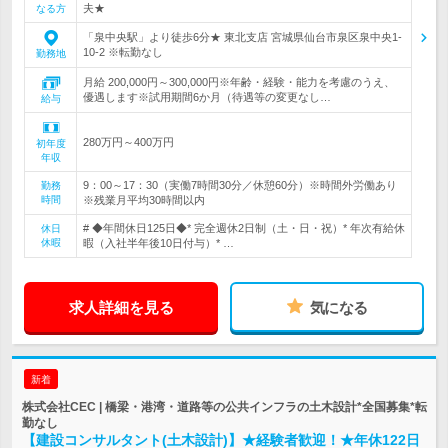
夫★
なる方
「泉中央駅」より徒歩6分★ 東北支店 宮城県仙台市泉区泉中央1-
10-2 ※転勤なし
勤務地
月給 200,000円～300,000円※年齢・経験・能力を考慮のうえ、
優遇します※試用期間6か月（待遇等の変更なし…
給与
280万円～400万円
初年度
年収
9：00～17：30（実働7時間30分／休憩60分）※時間外労働あり
勤務
時間
※残業月平均30時間以内
# ◆年間休日125日◆* 完全週休2日制（土・日・祝）* 年次有給休
休日
休暇
暇（入社半年後10日付与）* …
求人詳細を見る
気になる
新着
株式会社CEC | 橋梁・港湾・道路等の公共インフラの土木設計*全国募集*転
勤なし
【建設コンサルタント(土木設計)】★経験者歓迎！★年休122日