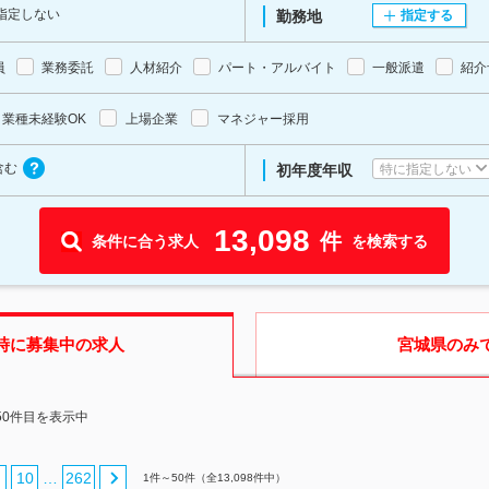
指定しない
勤務地
指定する
員
業務委託
人材紹介
パート・アルバイト
一般派遣
紹介
業種未経験OK
上場企業
マネジャー採用
含む
特に指定しない
初年度年収
13,098
件
条件に合う求人
を検索する
時に募集中の求人
宮城県
のみ
50件目を表示中
10
262
…
1
件～
50
件（全
13,098
件中）