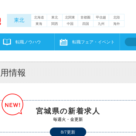
北海道
東北
北関東
首都圏
甲信越
北陸
東北
東海
関西
中国
四国
九州
海外
転職ノウハウ
転職フェア・イベント
採用情報
宮城県の新着求人
毎週火・金更新
8/7更新