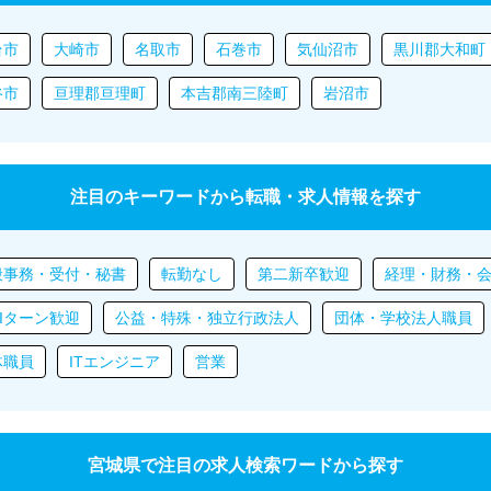
台市
大崎市
名取市
石巻市
気仙沼市
黒川郡大和町
谷市
亘理郡亘理町
本吉郡南三陸町
岩沼市
注目のキーワードから転職・求人情報を探す
般事務・受付・秘書
転勤なし
第二新卒歓迎
経理・財務・
Iターン歓迎
公益・特殊・独立行政法人
団体・学校法人職員
体職員
ITエンジニア
営業
宮城県で注目の求人検索ワードから探す