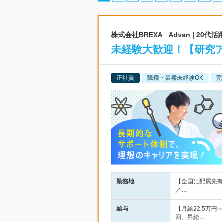
株式会社BREXA Advan | 2
未経験大歓迎！【研究ア
正社員
職種・業種未経験OK
完
勤務地
【全国に配属先有
／…
給与
【月給22.5万
回、昇給…