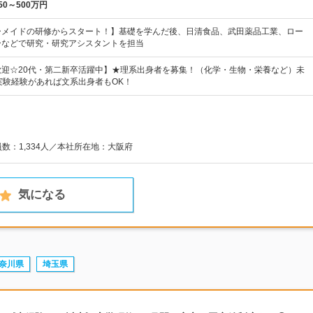
50～500万円
ーメイドの研修からスタート！】基礎を学んだ後、日清食品、武田薬品工業、ロー
ーなどで研究・研究アシスタントを担当
歓迎☆20代・第二新卒活躍中】★理系出身者を募集！（化学・生物・栄養など）未
実験経験があれば文系出身者もOK！
員数：1,334人／本社所在地：大阪府
気になる
奈川県
埼玉県