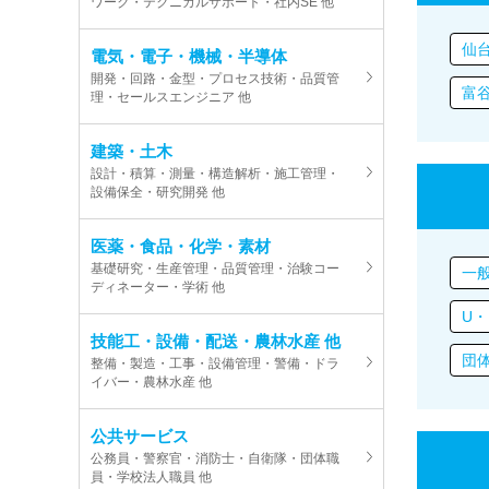
ワーク・テクニカルサポート・社内SE 他
仙
電気・電子・機械・半導体
開発・回路・金型・プロセス技術・品質管
富
理・セールスエンジニア 他
建築・土木
設計・積算・測量・構造解析・施工管理・
設備保全・研究開発 他
医薬・食品・化学・素材
基礎研究・生産管理・品質管理・治験コー
一
ディネーター・学術 他
U・
技能工・設備・配送・農林水産 他
団
整備・製造・工事・設備管理・警備・ドラ
イバー・農林水産 他
公共サービス
公務員・警察官・消防士・自衛隊・団体職
員・学校法人職員 他