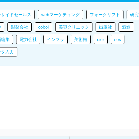
ンサイドセールス
webマーケティング
フォークリフト
研究
港
製薬会社
cobol
美容クリニック
出版社
酒造
画編集
電力会社
インフラ
美術館
sier
ses
ータ入力