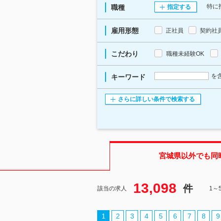
特に
職種
指定する
雇用形態
正社員
契約社
こだわり
職種未経験OK
を
キーワード
さらに詳しい条件で検索する
宮城県
以外でも同
13,098
件
該当の求人
1～
1
2
3
4
5
6
7
8
9