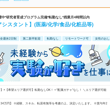
0代活躍中*研究者育成プログラム完備*転勤なし*残業月4時間以内
シスタント】(医薬/化学/食品/化粧品等)
全週休2日制
第二新卒歓迎
転勤なし
リモートワーク可
女性のおし
】×【希望エリア選択可】転勤なしOK！⇒”配属ガチャ”なし！ ＼エリア選択可能
円～34万円】 ※経験、スキル、転居有無等を考慮の上、決定いたします。 ※賞与年2