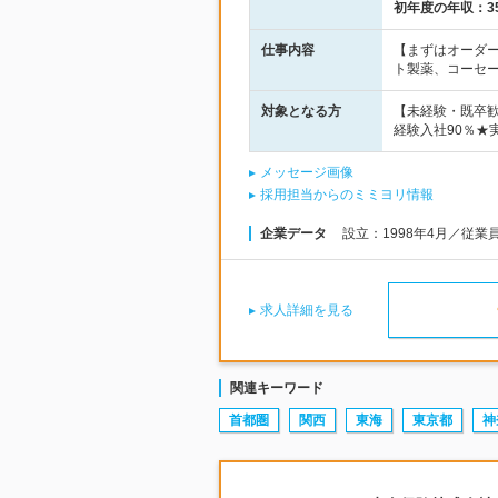
初年度の年収：
3
仕事内容
【まずはオーダ
ト製薬、コーセ
対象となる方
【未経験・既卒
経験入社90％★
メッセージ画像
採用担当からのミミヨリ情報
企業データ
設立：1998年4月／従業
求人詳細を見る
関連キーワード
首都圏
関西
東海
東京都
神