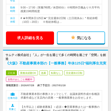
年収
9:00～17:00（実働7時間／休憩60分）※時間外労働あり※月平均
勤務
時間
残業15時間程度
# ★年間休日125日★* 完全週休2日制（土日祝休み）* 有給休暇
休日
休暇
（10日～20日） ※有給休暇は…
求人詳細を見る
気になる
サムティ株式会社 | 「人」が一生を通じて多くの時間を過ごす「空間」を創
造
《大阪》不動産事業本部の【一般事務】年休125日*福利厚生充実
正社員
業種未経験OK
急募
転勤なし
完全週休2日制
女性のおしごと掲載中
情報更新日：2026/07/28
終了予定日：
2027/01/18
不動産事業本部の事務スタッフとして、会議体資料作成や各種請
求書作成など支店内の庶務・一般事務業務をお任せします。
仕事内容
【大卒以上｜経験者募集】＜必須＞◆営業事務または一般事務の
対象と
経験（3年以上）◆Word、Excelの実務使用経験 など...