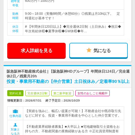
600万円～1000万円
初年度
年収
9:00～18:00（実働8時間／休憩60分）◎残業は月10h以下。 定
勤務
時間
時退社が基本です！
# 【年間休日120日以上】◆完全週休2日制（土日休み）◆祝日◆
休日
休暇
年次有給休暇◆夏季休暇◆GW休暇◆年…
求人詳細を見る
気になる
阪急阪神不動産株式会社 | 【阪急阪神HDグループ】年間休日124日／完全週
休2日／残業月20h
投資・事業用不動産の【仲介営業】土日祝休み／定着率90％以上
契約社員
完全週休2日制
第二新卒歓迎
女性のおしごと掲載中
情報更新日：2026/07/31
終了予定日：
2026/10/29
【実績を強みに、幅広い提案が可能！】不動産会社や既存取引先
などに対する、投資・事業用不動産を中心とした仲介営業です。
仕事内容
【不動産業界経験者募集】■大卒以上 ■宅地建物取引士資格をお
対象と
持ちの方、不動産関連の業務経験がある方 ※正社員登用制度有
なる方