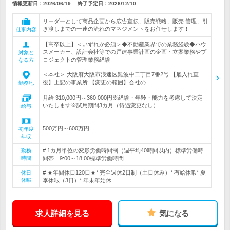
情報更新日：2026/06/19
終了予定日：
2026/12/10
リーダーとして商品企画から広告宣伝、販売戦略、販売 管理、引
き渡しまでの一連の流れのマネジメントをお任せします！
仕事内容
【高卒以上】＜いずれか必須＞◆不動産業界での業務経験◆ハウ
スメーカー、設計会社等での戸建事業計画の企画・立案業務やプ
対象と
ロジェクトの管理業務経験
なる方
＜本社＞ 大阪府大阪市浪速区難波中二丁目7番2号 【雇入れ直
後】上記の事業所 【変更の範囲】会社の…
勤務地
月給 310,000円～360,000円※経験・年齢・能力を考慮して決定
いたします※試用期間3カ月（待遇変更なし）
給与
500万円～600万円
初年度
年収
# 1カ月単位の変形労働時間制（週平均40時間以内）標準労働時
勤務
時間
間帯 9:00～18:00標準労働時間…
# ★年間休日120日★* 完全週休2日制（土日休み）* 有給休暇* 夏
休日
休暇
季休暇（3日）* 年末年始休…
求人詳細を見る
気になる