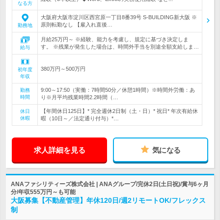
なる方
大阪府大阪市淀川区西宮原一丁目8番39号 S-BUILDING新大阪 ※
原則転勤なし 【雇入れ直後…
勤務地
月給25万円～ ※経験、能力を考慮し、規定に基づき決定しま
す。 ※残業が発生した場合は、時間外手当を別途全額支給しま…
給与
380万円～500万円
初年度
年収
9:00～17:50（実働：7時間50分／休憩1時間）※時間外労働：あ
勤務
時間
り※月平均残業時間2.2時間（…
【年間休日125日】* 完全週休2日制（土・日）* 祝日* 年次有給休
休日
休暇
暇（10日～／法定通り付与）*…
求人詳細を見る
気になる
ANAファシリティーズ株式会社 | ANAグループ/完休2日(土日祝)/賞与6ヶ月
分/年収555万円～も可能
大阪募集【不動産管理】年休120日/週2リモートOK/フレックス
制