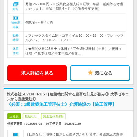
月給 266,100 円～※残業代全額支給※経験・年齢・前給等を考慮
いたします。※試用期間6ヶ月（労働条件変更無）
給与
489万円～644万円
初年度
年収
# フレックスタイム制・コアタイム10：00～15：00・フレキシブ
勤務
時間
ルタイム 7：00～9：00／1…
# ★年間休日123日★＜休日＞* 完全週休2日制（土日）／祝日＜
休日
休暇
休暇＞* 夏季休暇／年末年始／有休…
求人詳細を見る
気になる
株式会社SEVEN TRUST | 建築物に関する豊富な知見が強み◎ |大手ゼネコ
ンから直接受注◎
《必須：1級建築施工管理技士》介護施設の【施工管理】
正社員
転勤なし
完全週休2日制
情報更新日：2026/05/08
終了予定日：
2026/10/29
【転勤なし！地域に根ざした働き方が叶います】介護施設の案件