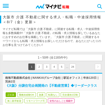
大阪市 介護 不動産に関する求人・転職・中途採用情報
＜8/7（金）更新＞
マイナビ転職では「大阪市 介護 不動産」に関連する転職・求人・中途採用情
報を多数掲載中!「大阪市 介護 不動産」の転職・求人情報を探しているあなた
におすすめのお仕事を掲載しています。「大阪市 介護 不動産」に関連するキ
ーワードからも転職・求人情報をお探しいただけるので、あなたにぴったりの
お仕事を見つけてみてください!
1～50件 (全1165件中)
…
1
2
3
4
5
24
南海不動産株式会社 | NANKAIグループ会社｜駅近オフィス｜年休120日｜
完休2日
《大阪》分譲住宅企画開発の【不動産営業】◆リーダークラス
正社員
職種未経験OK
急募
転勤なし
完全週休2日制
第二新卒歓迎
リモートワーク可
女性のおしごと掲載中