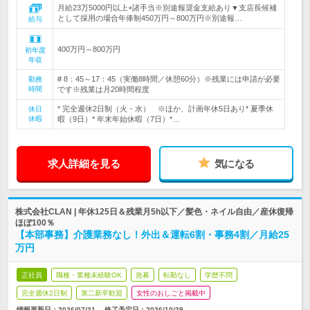
月給23万5000円以上+諸手当※別途報奨金支給あり▼支店長候補
として採用の場合年俸制450万円～800万円※別途報…
給与
400万円～800万円
初年度
年収
# 8：45～17：45（実働8時間／休憩60分）※残業には申請が必要
勤務
時間
です※残業は月20時間程度
* 完全週休2日制（火・水） ※ほか、計画年休5日あり* 夏季休
休日
休暇
暇（9日）* 年末年始休暇（7日）*…
求人詳細を見る
気になる
株式会社CLAN | 年休125日＆残業月5h以下／髪色・ネイル自由／産休復帰
ほぼ100％
【本部事務】介護業務なし！外出＆運転6割・事務4割／月給25
万円
正社員
職種・業種未経験OK
急募
転勤なし
学歴不問
完全週休2日制
第二新卒歓迎
女性のおしごと掲載中
情報更新日：2026/07/31
終了予定日：
2026/10/29