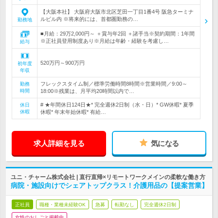
【大阪本社】 大阪府大阪市北区芝田一丁目1番4号 阪急ターミナ
ルビル内 ※将来的には、首都圏勤務の…
勤務地
■月給：29万2,000円～ ＋賞与年2回 ＋諸手当※契約期間：1年間
※正社員登用制度あり※月給は年齢・経験を考慮し…
給与
520万円～900万円
初年度
年収
フレックスタイム制／標準労働時間8時間※営業時間／9:00～
勤務
時間
18:00※残業は、月平均20時間以内で…
# ★年間休日124日★* 完全週休2日制（水・日）* GW休暇* 夏季
休日
休暇
休暇* 年末年始休暇* 有給…
求人詳細を見る
気になる
ユニ・チャーム株式会社 | 直行直帰×リモートワークメインの柔軟な働き方
病院・施設向けでシェアトップクラス！介護用品の【提案営業】
正社員
職種・業種未経験OK
急募
転勤なし
完全週休2日制
女性のおしごと掲載中