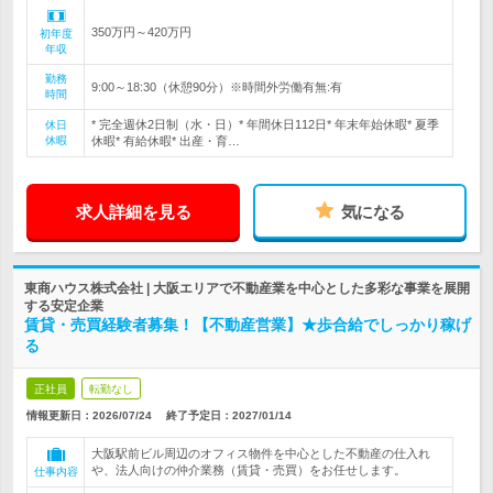
350万円～420万円
初年度
年収
勤務
9:00～18:30（休憩90分）※時間外労働有無:有
時間
* 完全週休2日制（水・日）* 年間休日112日* 年末年始休暇* 夏季
休日
休暇
休暇* 有給休暇* 出産・育…
求人詳細を見る
気になる
東商ハウス株式会社 | 大阪エリアで不動産業を中心とした多彩な事業を展開
する安定企業
賃貸・売買経験者募集！【不動産営業】★歩合給でしっかり稼げ
る
正社員
転勤なし
情報更新日：2026/07/24
終了予定日：
2027/01/14
大阪駅前ビル周辺のオフィス物件を中心とした不動産の仕入れ
や、法人向けの仲介業務（賃貸・売買）をお任せします。
仕事内容