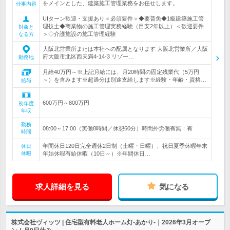
をメインとした、建築施工管理業務をお任せします。
仕事内容
UIターン歓迎・支援あり＜必須要件＞◆要普免◆1級建築施工管
理技士◆商業物の施工管理実務経験（目安2年以上）＜歓迎要件
対象と
＞◇介護施設の施工管理経験
なる方
大阪北営業所または本社への配属となります 大阪北営業所／大阪
府大阪市北区西天満4-14-3 リゾー…
勤務地
月給40万円～※上記月給には、月20時間の固定残業代（5万円
～）を含みます※超過分は別途支給します※経験・年齢・資格…
給与
600万円～800万円
初年度
年収
勤務
08:00～17:00（実働8時間／休憩60分）時間外労働有無：有
時間
年間休日120日完全週休2日制（土曜・日曜）、祝日夏季休暇年末
休日
休暇
年始休暇有給休暇（10日～）※年間休日…
求人詳細を見る
気になる
株式会社ヴィッツ | 住宅型有料老人ホーム灯-あかり-｜2026年3月オープ