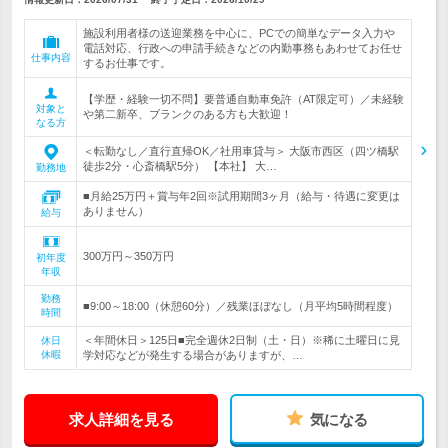
施設利用者様の送迎業務を中心に、PCでの簡単なデータ入力や
電話対応、行政への申請手続きなどの内勤事務もあわせてお任せ
仕事内容
するお仕事です。
【学歴・経験一切不問】要普通自動車免許（AT限定可）／未経験
対象と
や第二新卒、ブランクのある方も大歓迎！
なる方
＜転勤なし／直行直帰OK／社用車貸与＞ 大阪市西区（四ツ橋駅
徒歩2分・心斎橋駅5分） 【本社】 大…
勤務地
■月給25万円＋賞与年2回※試用期間3ヶ月（給与・待遇に変更は
ありません）
給与
300万円～350万円
初年度
年収
勤務
■9:00～18:00（休憩60分）／残業ほぼなし（月平均5時間程度）
時間
＜年間休日＞125日■完全週休2日制（土・日）※稀に土曜日に見
休日
休暇
学対応などが発生する場合がありますが、…
求人詳細を見る
気になる