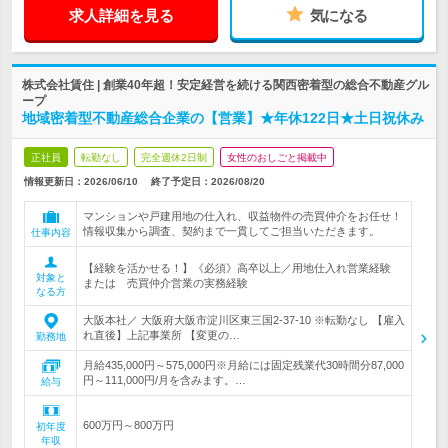
求人詳細を見る
気になる
株式会社賃住 | 創業40年超！安定経営を続ける関西密着型の総合不動産グル
ープ
地域密着型不動産総合企業の【営業】★年休122日★土日祝休み
正社員
転勤なし
完全週休2日制
女性のおしごと掲載中
情報更新日：2026/06/10
終了予定日：
2026/08/20
マンションや戸建用地の仕入れ、収益物件の売買仲介をお任せ！
情報収集から調査、契約まで一貫してご担当いただきます。
仕事内容
【経験を活かせる！】《必須》高卒以上／用地仕入れ営業経験
対象と
または 売買仲介営業の実務経験
なる方
大阪本社／ 大阪府大阪市淀川区東三国2-37-10 ※転勤なし 【雇入
れ直後】上記事業所 【変更の…
勤務地
月給435,000円～575,000円※月給には固定残業代30時間分87,000
円～111,000円/月を含みます。…
給与
600万円～800万円
初年度
年収