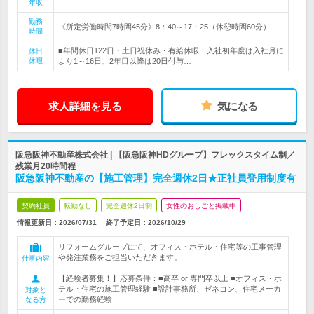
年収
勤務
《所定労働時間7時間45分》8：40～17：25（休憩時間60分）
時間
■年間休日122日・土日祝休み・有給休暇：入社初年度は入社月に
休日
休暇
より1～16日、2年目以降は20日付与…
求人詳細を見る
気になる
阪急阪神不動産株式会社 | 【阪急阪神HDグループ】フレックスタイム制／
残業月20時間程
阪急阪神不動産の【施工管理】完全週休2日★正社員登用制度有
契約社員
転勤なし
完全週休2日制
女性のおしごと掲載中
情報更新日：2026/07/31
終了予定日：
2026/10/29
リフォームグループにて、オフィス・ホテル・住宅等の工事管理
や発注業務をご担当いただきます。
仕事内容
【経験者募集！】応募条件：■高卒 or 専門卒以上 ■オフィス・ホ
テル・住宅の施工管理経験 ■設計事務所、ゼネコン、住宅メーカ
対象と
ーでの勤務経験
なる方