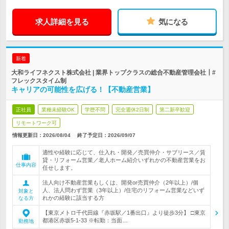
求人詳細を見る
気になる
新着
大和ライフネクスト株式会社 | 業界トップクラスの総合不動産管理会社┃#
フレックスタイム制
キャリアの可能性を広げる！【不動産営業】
正社員
業種未経験OK
学歴不問
完全週休2日制
第二新卒歓迎
リモートワーク可
情報更新日：2026/08/04
終了予定日：
2026/09/07
適性や経験に応じて、仕入れ・開発／売買仲介・サブリース／賃
貸・リフォーム営業／老人ホーム紹介いずれかの不動産営業をお
仕事内容
任せします。
法人向け不動産営業もしくは、開発or売買仲介（2年以上）/個
人、法人問わず営業（3年以上）/住宅のリフォーム営業などいず
対象と
れかの経験に該当する方
なる方
【東京メトロ千代田線『赤坂駅／1番出口』より徒歩3分】 □東京
都港区赤坂5-1-33 ※転勤：当面…
勤務地