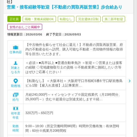
社】
営業・接客経験等歓迎【不動産の買取再販営業】歩合給あり
正社員
職種・業種未経験OK
転勤なし
完全週休2日制
第二新卒歓迎
女性のおしごと掲載中
情報更新日：2026/03/06
終了予定日：
2026/09/03
【中古物件を蘇らせて社会に還元！】不動産の買取再販営業、府
内の不動産会社へ訪問、購入可能な不動産・売却物件情報の取得
仕事内容
等を担当いただきます。
＜必須＞■高卒以上 ■普通自動車免許 ＜歓迎＞◇営業または接客
の経験 ◇宅地建物取引士の資格 ☆不動産業界に挑戦したい方等
対象と
はぜひご応募ください！
なる方
【転勤なし】 ＜大阪本社＞ 大阪府守口市桜町6番8 守口駅前敷島
ビル1階 【雇入れ直後】上記事業所…
勤務地
月給240,000円～＋インセンティブ※固定残業代（月15時間分、
25,000円～）含む※超過分は別途支給します※経…
給与
320万円～650万円
初年度
年収
9:00～18:00（所定労働時間8時間）時間外労働有無：有休憩時
勤務
時間
間：60分※残業月20時間程