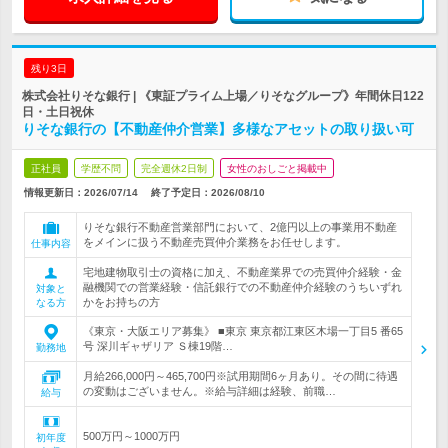
残り3日
株式会社りそな銀行 | 《東証プライム上場／りそなグループ》年間休日122
日・土日祝休
りそな銀行の【不動産仲介営業】多様なアセットの取り扱い可
正社員
学歴不問
完全週休2日制
女性のおしごと掲載中
情報更新日：2026/07/14
終了予定日：
2026/08/10
りそな銀行不動産営業部門において、2億円以上の事業用不動産
をメインに扱う不動産売買仲介業務をお任せします。
仕事内容
宅地建物取引士の資格に加え、不動産業界での売買仲介経験・金
融機関での営業経験・信託銀行での不動産仲介経験のうちいずれ
対象と
かをお持ちの方
なる方
《東京・大阪エリア募集》 ■東京 東京都江東区木場一丁目5 番65
号 深川ギャザリア Ｓ棟19階…
勤務地
月給266,000円～465,700円※試用期間6ヶ月あり。その間に待遇
の変動はございません。※給与詳細は経験、前職…
給与
500万円～1000万円
初年度