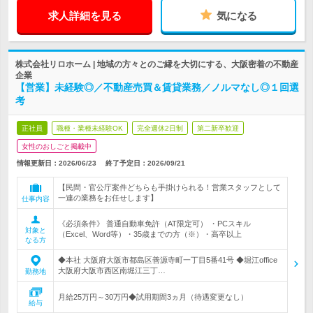
求人詳細を見る
気になる
株式会社リロホーム | 地域の方々とのご縁を大切にする、大阪密着の不動産
企業
【営業】未経験◎／不動産売買＆賃貸業務／ノルマなし◎１回選
考
正社員
職種・業種未経験OK
完全週休2日制
第二新卒歓迎
女性のおしごと掲載中
情報更新日：2026/06/23
終了予定日：
2026/09/21
【民間・官公庁案件どちらも手掛けられる！営業スタッフとして
一連の業務をお任せします】
仕事内容
《必須条件》 普通自動車免許（AT限定可） ・PCスキル
対象と
（Excel、Word等）・35歳までの方（※）・高卒以上
なる方
◆本社 大阪府大阪市都島区善源寺町一丁目5番41号 ◆堀江office
大阪府大阪市西区南堀江三丁…
勤務地
月給25万円～30万円◆試用期間3ヵ月（待遇変更なし）
給与