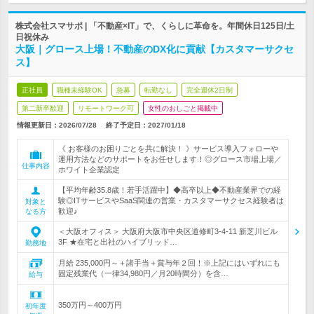
株式会社スマサポ | 「不動産×IT」で、くらしに革命を。年間休日125日/土
日祝休み
大阪｜グロース上場！不動産のDX化に貢献【カスタマーサクセ
ス】
正社員
職種未経験OK
急募
転勤なし
完全週休2日制
第二新卒歓迎
リモートワーク可
女性のおしごと掲載中
情報更新日：2026/07/28
終了予定日：
2027/01/18
《 お客様のお困りごとを共に解決！ 》サービス導入フォローや
運用方法などのサポートをお任せします！◎グロース市場上場／
仕事内容
ホワイト企業認定
【平均年齢35.8歳！若手活躍中】◆高卒以上◆不動産業界での経
験◎ITサービスやSaaS関連の営業・カスタマーサクセス経験者は
対象と
歓迎♪
なる方
＜大阪オフィス＞ 大阪府大阪市中央区道修町3-4-11 新芝川ビル
3F ★在宅と出社のハイブリッド…
勤務地
月給 235,000円～＋諸手当＋賞与年２回！※上記にはいずれにも
固定残業代（一律34,980円／月20時間分）を含…
給与
350万円～400万円
初年度