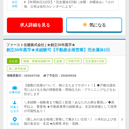
# 【年間休日122日】* 完全週休2日制（水曜・木曜休み）└その
休日
休暇
他、公休は会社カレンダーによる* …
求人詳細を見る
気になる
ファースト住建株式会社 | ★創立30年黒字★
創立30年黒字★未経験可【不動産企画営業】完全週休2日
正社員
職種・業種未経験OK
急募
学歴不問
完全週休2日制
第二新卒歓迎
情報更新日：2026/07/28
終了予定日：
2026/09/28
【複数の先輩がついて、独り立ちまでサポート！】◆戸建分譲住
宅における土地の情報収集・用地仕入れ・プランニングなどをお
仕事内容
任せします
＼未経験～経験者まで幅広く歓迎！あなたの人柄を重視♪／◆高
卒以上、要普免 ★不動産業界の経験者は、支店長候補として採用
対象と
の可能性あり！
なる方
《親しみのある地域に密着して働きたい注目！》 ☆本社および全
国の各支社・支店 ■兵庫県 本社・尼崎…
勤務地