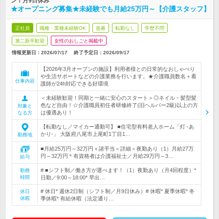
ン！月9日休み
★オープニング募集★未経験でも月給25万円～【介護スタッフ】
正社員
職種・業種未経験OK
急募
転勤なし
学歴不問
第二新卒歓迎
女性のおしごと掲載中
情報更新日：2026/07/17
終了予定日：
2026/09/17
【2026年3月オープンの施設】利用者様との日常的なおしゃべり
や生活サポートなどの介護業務を行います。★介護職員数名＋看
仕事内容
護師が24h対応できる好環境
＜未経験歓迎！同期と一緒に安心のスタート＞◎ネイル・髪型髪
色など自由！☆介護職員初任者研修終了(旧ヘルパー2級)以上の方
対象と
は優遇あり！
なる方
【転勤なし／マイカー通勤可】 ■住宅型有料老人ホーム「灯 -あ
かり-」 大阪府八尾市上尾町1丁目1…
勤務地
■月給25万円～32万円＋諸手当＜詳細＞夜勤あり（1）月給27万
円～32万円＊有資格者は介護福祉士／月給29万円～3…
給与
# ■シフト制／働き方が選べます！（1）夜勤あり（月4回程度）*
勤務
時間
日勤／9:00～18:00* 早出…
# 休日* 週休2日制（シフト制／月9日休み）# 休暇* 夏季休暇* 冬
休日
休暇
季休暇* 有給休暇（法定通り…