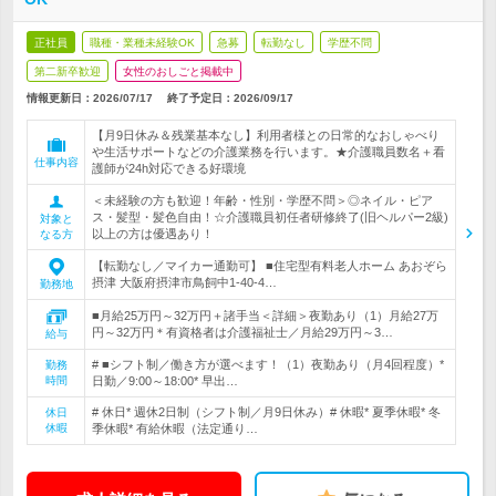
正社員
職種・業種未経験OK
急募
転勤なし
学歴不問
第二新卒歓迎
女性のおしごと掲載中
情報更新日：2026/07/17
終了予定日：
2026/09/17
【月9日休み＆残業基本なし】利用者様との日常的なおしゃべり
や生活サポートなどの介護業務を行います。★介護職員数名＋看
仕事内容
護師が24h対応できる好環境
＜未経験の方も歓迎！年齢・性別・学歴不問＞◎ネイル・ピア
ス・髪型・髪色自由！☆介護職員初任者研修終了(旧ヘルパー2級)
対象と
以上の方は優遇あり！
なる方
【転勤なし／マイカー通勤可】 ■住宅型有料老人ホーム あおぞら
摂津 大阪府摂津市鳥飼中1‐40‐4…
勤務地
■月給25万円～32万円＋諸手当＜詳細＞夜勤あり（1）月給27万
円～32万円＊有資格者は介護福祉士／月給29万円～3…
給与
# ■シフト制／働き方が選べます！（1）夜勤あり（月4回程度）*
勤務
時間
日勤／9:00～18:00* 早出…
# 休日* 週休2日制（シフト制／月9日休み）# 休暇* 夏季休暇* 冬
休日
休暇
季休暇* 有給休暇（法定通り…