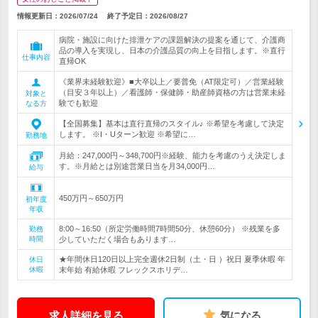
情報更新日：2026/07/24
終了予定日：
2026/08/27
病院・施設に向けた排泄ケアの課題解決の提案を通じて、介護商
品の導入を実現し、日本の介護品質の向上を目指します。※直行
仕事内容
直帰OK
《業界未経験歓迎》■大卒以上／要普免（AT限定可）／営業経験
（目安３年以上）／看護師・保健師・助産師資格の方は営業未経
対象と
験でも歓迎
なる方
【全国募集】基本は直行直帰のスタイル♪ ※希望を考慮して決定
します。 ※I・Uターン歓迎 ※希望に…
勤務地
月給：247,000円～348,700円※経験、能力を考慮のうえ決定しま
す。※月給とは別途営業日当を月34,000円…
給与
450万円～650万円
初年度
年収
8:00～16:50（所定労働時間7時間50分、休憩60分） ※残業を多
勤務
時間
少していただく場合もあります…
★年間休日120日以上完全週休2日制（土・日 ）祝日 夏季休暇 年
休日
休暇
末年始 有給休暇 フレックスホリデ…
求人詳細を見る
気になる