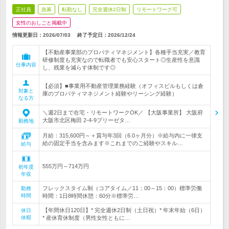
正社員
急募
転勤なし
完全週休2日制
リモートワーク可
女性のおしごと掲載中
情報更新日：2026/07/03
終了予定日：
2026/12/24
【不動産事業部のプロパティマネジメント】各種手当充実／教育
研修制度も充実なので転職者でも安心スタート◎生産性を意識
仕事内容
し、残業を減らす体制です◎
【必須】■事業用不動産管理業務経験（オフィスビルもしくは倉
対象と
庫のプロパティマネジメント経験やリーシング経験）
なる方
＼週2日まで在宅・リモートワークOK／ 【大阪事業所】 大阪府
大阪市北区梅田 2-4-9ブリーゼタ…
勤務地
月給：315,600円～＋賞与年3回（6.0ヶ月分）※給与内に一律支
給の固定手当を含みます※これまでのご経験やスキル…
給与
555万円～714万円
初年度
年収
フレックスタイム制（コアタイム／11：00～15：00）標準労働
勤務
時間
時間：1日8時間休憩：60分※標準労…
【年間休日120日】* 完全週休2日制（土日祝）* 年末年始（6日）
休日
休暇
* 産休育休制度（男性女性ともに…