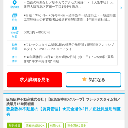
＜当面の転勤なし／駅チカでアクセス良好！＞ 【大阪本社】 大
阪府大阪市北区芝田一丁目1番4号 阪急…
勤務地
■月給：30万円～＋賞与年2回＋諸手当※一級建築士・一級建築施
工管理技士の有資格者は優遇有※契約期間：1年間※正社員…
給与
500万円～800万円
初年度
年収
■フレックスタイム制※1日の標準労働時間：8時間※フレキシブ
勤務
時間
ルタイム：8:00～21:00※コアタイ…
# ★年間休日124日★* 完全週休2日制（水・日）* GW休暇* 夏季
休日
休暇
休暇* 年末年始休暇* 有給…
求人詳細を見る
気になる
阪急阪神不動産株式会社 | 【阪急阪神HDグループ】フレックスタイム制／
残業月16時間程度
阪急阪神不動産の【賃貸管理】★完全週休2日／正社員登用制度
有
契約社員
業種未経験OK
転勤なし
完全週休2日制