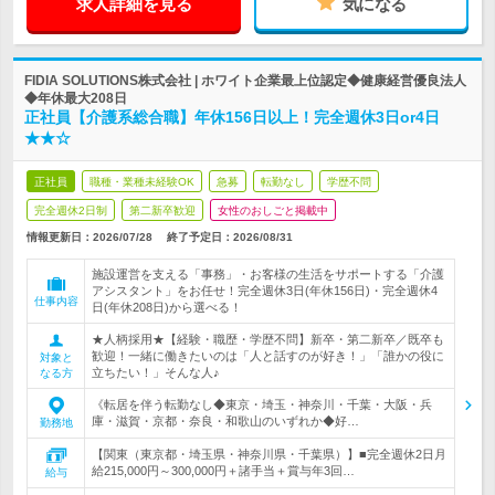
求人詳細を見る
気になる
FIDIA SOLUTIONS株式会社 | ホワイト企業最上位認定◆健康経営優良法人
◆年休最大208日
正社員【介護系総合職】年休156日以上！完全週休3日or4日
★★☆
正社員
職種・業種未経験OK
急募
転勤なし
学歴不問
完全週休2日制
第二新卒歓迎
女性のおしごと掲載中
情報更新日：2026/07/28
終了予定日：
2026/08/31
施設運営を支える「事務」・お客様の生活をサポートする「介護
アシスタント」をお任せ！完全週休3日(年休156日)・完全週休4
仕事内容
日(年休208日)から選べる！
★人柄採用★【経験・職歴・学歴不問】新卒・第二新卒／既卒も
歓迎！一緒に働きたいのは「人と話すのが好き！」「誰かの役に
対象と
立ちたい！」そんな人♪
なる方
《転居を伴う転勤なし◆東京・埼玉・神奈川・千葉・大阪・兵
庫・滋賀・京都・奈良・和歌山のいずれか◆好…
勤務地
【関東（東京都・埼玉県・神奈川県・千葉県）】■完全週休2日月
給215,000円～300,000円＋諸手当＋賞与年3回…
給与