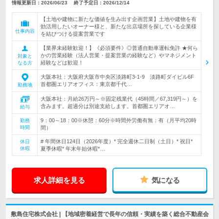
情報更新日：2026/06/23
終了予定日：
2026/12/14
【土地や建物に新たな価値を生み出す企画営業】土地や建物を有
効活用したいオーナー様と、新たな出店場所を探している企業様
仕事内容
を結びつける提案営業です
【業界未経験歓迎！】《必須要件》◎普通自動車運転免許 ★何ら
かの営業経験（法人営業・提案営業の経験など）やマネジメント
対象と
経験などは歓迎！
なる方
大阪本社：大阪府大阪市中央区淡路町3-1-9 淡路町ダイビル6F
首都圏エリアオフィス：東京都千代…
勤務地
大阪本社：月給26万円～※固定残業代（45時間／67,319円～）を
含みます。超過分は別途支給します。首都圏エリアオ…
給与
9：00～18：00※休憩：60分※時間外労働有無：有（月平均20時
勤務
時間
間）
# 年間休日124日（2026年度）* 完全週休二日制（土日）* 祝日*
休日
休暇
夏季休暇* 年末年始休暇*…
求人詳細を見る
気になる
敷島住宅株式会社 | 【地域密着経営で長年の信頼・実績を築く総合不動産会