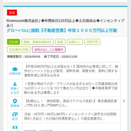
新着
Rowmount株式会社 | ◆年間休日120日以上◆土日祝休み◆インセンティブ
あり
グローバルに挑戦【不動産営業】年収１０００万円以上可能
正社員
職種・業種未経験OK
急募
転勤なし
学歴不問
完全週休2日制
女性のおしごと掲載中
情報更新日：2026/06/09
終了予定日：
2026/11/30
【年収1000万円以上も目指せる！】国内外のお客様に対して、物
件のソーシングおよび販売、資料作成、調査分析、契約に関する
仕事内容
書類作成と決済をお任せ
＜営業が初めての方・ブランクがある方もぜひ＞◎宅建資格お持
ちの方☆メリハリをつけて働きたい方はぜひ！◆不動産業界で経
対象と
験がある方は優遇します
なる方
【転勤なし！「神谷町駅」直結でアクセス良好♪】 東京都港区虎
ノ門5-13-1 虎ノ門40MTビル…
勤務地
月給：42万円～64万1,667円＋インセンティブ＋諸手当※試用期
間3ヶ月あり（その他の待遇変更なし）※固定残業代1…
給与