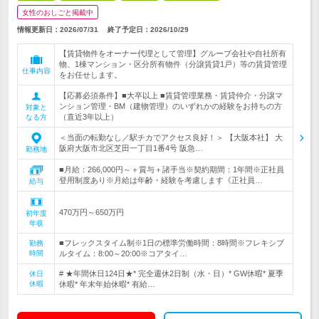
女性のおしごと掲載中
情報更新日：2026/07/31
終了予定日：
2026/10/29
【賃貸物件をオーナー代理として管理】グループ会社や自社所有
物、1棟マンション・区分所有物件（分譲賃貸1戸）等の賃貸管理
仕事内容
をお任せします。
【応募必須条件】■大卒以上 ■賃貸管理業務・賃貸仲介・分譲マ
ンション管理・BM（建物管理）のいずれかの経験をお持ちの方
対象と
（直近3年以上）
なる方
＜当面の転勤なし／駅チカでアクセス良好！＞ 【大阪本社】 大
阪府大阪市北区芝田一丁目1番4号 阪急…
勤務地
■月給：266,000円～＋賞与＋諸手当※契約期間：1年間※正社員
登用制度あり※月給は年齢・経験を考慮します《正社員…
給与
470万円～650万円
初年度
年収
■フレックスタイム制※1日の標準労働時間：8時間※フレキシブ
勤務
時間
ルタイム：8:00～20:00※コアタイ…
# ★年間休日124日★* 完全週休2日制（水・日）* GW休暇* 夏季
休日
休暇
休暇* 年末年始休暇* 有給…