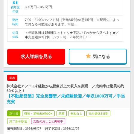
300万円～450万円
初年度
年収
7:00～21:00のシフト制（実働8時間/休憩1時間）※配属先によっ
勤務
時間
て異なる可能性があります。※勤…
＜年間休日は156日以上！＞＼★下記いずれかから選べます★／
休日
休暇
◆完全週休3日制（シフト制）＜年間休日1…
求人詳細を見る
気になる
新着
株式会社アフロ | 未経験から想像以上の収入を実現！／成約率は驚異の約
60％以上！
【不動産営業】完全反響型／未経験歓迎／年収1000万可／手当
充実
正社員
職種・業種未経験OK
急募
転勤なし
完全週休2日制
第二新卒歓迎
女性のおしごと掲載中
情報更新日：2026/08/07
終了予定日：
2026/11/05