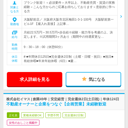
ブランク歓迎！＜必須要件＞大卒以上、不動産売買・賃貸の実務
経験＜こんな方からのご応募お待ちしております＞意欲的に学べ
対象と
る方
なる方
大阪駅前店／ 大阪府大阪市北区梅田1-3-1-100号 大阪駅前第一
ビル1F 【雇入れ直後】上記事…
勤務地
月給22.5万円～30.5万円+歩合給※経験・能力等を考慮の上、決
定します。※試用期間3ヶ月あり（期間中の待遇変更な…
給与
勤務
9：30～18：00（休憩60分）
時間
# ■年間休日125日■完全週休2日制（土曜・日曜・祝日）■祝日■
休日
休暇
有給休暇■年末年始休暇（6日）■慶…
求人詳細を見る
気になる
株式会社イマス | 創業49年｜安定経営｜完全週休2日(土日祝)｜年休124日
不動産オーナーと企業をつなぐ【企画営業】未経験歓迎
正社員
業種未経験OK
学歴不問
完全週休2日制
女性のおしごと掲載中