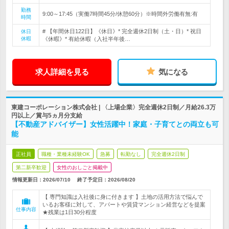
勤務
9:00～17:45（実働7時間45分/休憩60分）※時間外労働有無:有
時間
# 【年間休日122日】《休日》* 完全週休2日制（土・日）* 祝日
休日
休暇
《休暇》* 有給休暇（入社半年後…
求人詳細を見る
気になる
東建コーポレーション株式会社 | 〈上場企業〉完全週休2日制／月給26.3万
円以上／賞与5ヵ月分支給
【不動産アドバイザー】女性活躍中！家庭・子育てとの両立も可
能
正社員
職種・業種未経験OK
急募
転勤なし
完全週休2日制
第二新卒歓迎
女性のおしごと掲載中
情報更新日：2026/07/10
終了予定日：
2026/08/20
【 専門知識は入社後に身に付きます 】土地の活用方法で悩んで
いるお客様に対して、アパートや賃貸マンション経営などを提案
仕事内容
★残業は1日30分程度