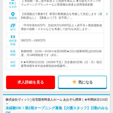
【 未経験・第二新卒歓迎 】◎高校卒業以上 ★元販売スタッフや
対象と
ウェディングプランナーなど異業種出身者も採用実績多数
なる方
【全国拠点で募集中】 希望の勤務拠点を考慮して決定します（原
則転勤なし） 【募集エリア】 岩手県／…
勤務地
〈平均年収819万円〉月給26万3,000円以上＋諸手当＋業績連動成
果給※経験・スキルなどを考慮して給与を決定します…
給与
380万円～1000万円
初年度
年収
勤務時間：10:00～19:00※休憩1時間★1日の残業時間は約30分程
勤務
時間
度、月14時間程度です（約2…
# ★年間休日123日（2026年予定）完全週休2日制（日・月）祝日
休日
休暇
夏季休暇年末年始休暇有給休暇慶弔…
求人詳細を見る
気になる
株式会社ヴィッツ | 住宅型有料老人ホーム あおぞら摂津｜★年間休日114日
～
未経験OK！第2期オープニング募集【介護スタッフ】日勤のみも
OK