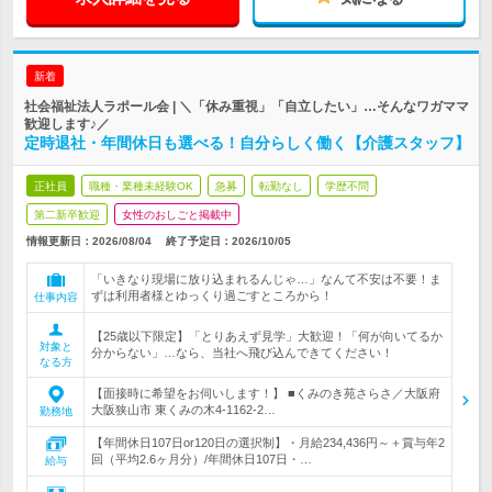
新着
社会福祉法人ラポール会 | ＼「休み重視」「自立したい」…そんなワガママ
歓迎します♪／
定時退社・年間休日も選べる！自分らしく働く【介護スタッフ】
正社員
職種・業種未経験OK
急募
転勤なし
学歴不問
第二新卒歓迎
女性のおしごと掲載中
情報更新日：2026/08/04
終了予定日：
2026/10/05
「いきなり現場に放り込まれるんじゃ…」なんて不安は不要！ま
ずは利用者様とゆっくり過ごすところから！
仕事内容
【25歳以下限定】「とりあえず見学」大歓迎！「何が向いてるか
対象と
分からない」…なら、当社へ飛び込んできてください！
なる方
【面接時に希望をお伺いします！】 ■くみのき苑さらさ／大阪府
大阪狭山市 東くみの木4-1162-2…
勤務地
【年間休日107日or120日の選択制】・月給234,436円～＋賞与年2
回（平均2.6ヶ月分）/年間休日107日・…
給与