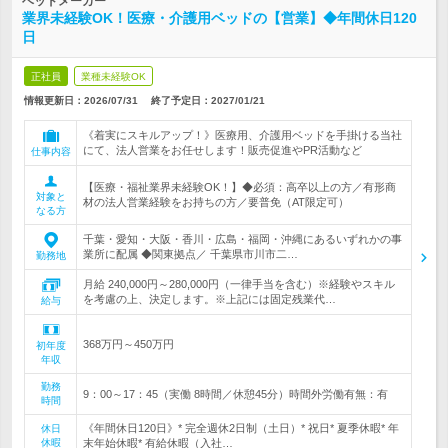
ベッドメーカー
業界未経験OK！医療・介護用ベッドの【営業】◆年間休日120
日
正社員
業種未経験OK
情報更新日：2026/07/31
終了予定日：
2027/01/21
《着実にスキルアップ！》医療用、介護用ベッドを手掛ける当社
にて、法人営業をお任せします！販売促進やPR活動など
仕事内容
【医療・福祉業界未経験OK！】◆必須：高卒以上の方／有形商
対象と
材の法人営業経験をお持ちの方／要普免（AT限定可）
なる方
千葉・愛知・大阪・香川・広島・福岡・沖縄にあるいずれかの事
業所に配属 ◆関東拠点／ 千葉県市川市二…
勤務地
月給 240,000円～280,000円（一律手当を含む）※経験やスキル
を考慮の上、決定します。※上記には固定残業代…
給与
368万円～450万円
初年度
年収
勤務
9：00～17：45（実働 8時間／休憩45分）時間外労働有無：有
時間
《年間休日120日》* 完全週休2日制（土日）* 祝日* 夏季休暇* 年
休日
休暇
末年始休暇* 有給休暇（入社…