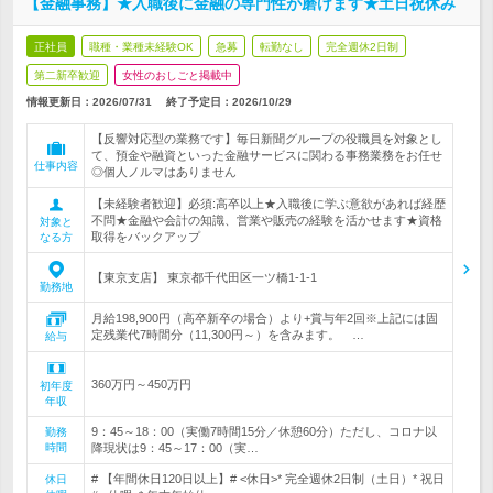
【金融事務】★入職後に金融の専門性が磨けます★土日祝休み
正社員
職種・業種未経験OK
急募
転勤なし
完全週休2日制
第二新卒歓迎
女性のおしごと掲載中
情報更新日：2026/07/31
終了予定日：
2026/10/29
【反響対応型の業務です】毎日新聞グループの役職員を対象とし
て、預金や融資といった金融サービスに関わる事務業務をお任せ
仕事内容
◎個人ノルマはありません
【未経験者歓迎】必須:高卒以上★入職後に学ぶ意欲があれば経歴
不問★金融や会計の知識、営業や販売の経験を活かせます★資格
対象と
取得をバックアップ
なる方
【東京支店】 東京都千代田区一ツ橋1-1-1
勤務地
月給198,900円（高卒新卒の場合）より+賞与年2回※上記には固
定残業代7時間分（11,300円～）を含みます。 …
給与
360万円～450万円
初年度
年収
9：45～18：00（実働7時間15分／休憩60分）ただし、コロナ以
勤務
時間
降現状は9：45～17：00（実…
# 【年間休日120日以上】# <休日>* 完全週休2日制（土日）* 祝日
休日