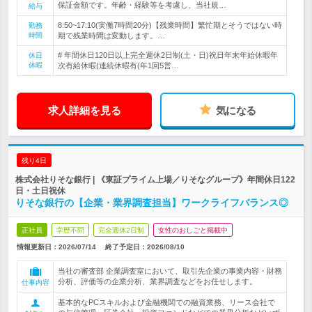
保証金額です。年齢・経験等を考慮し、当社規…
給与
8:50~17:10(実働7時間20分)【残業時間】繁忙期とそうではない時
勤務
時間
期で残業時間は変動します。…
# 年間休日120日以上完全週休2日制(土・日)祝日年末年始休暇年
休日
休暇
次有給休暇(連続休暇有(年1回5営…
求人詳細を見る
気になる
残り4日
株式会社りそな銀行 | 《東証プライム上場／りそなグループ》年間休日122
日・土日祝休
りそな銀行の【企業・業界調査担当】ワークライフバランス◎
正社員
学歴不問
完全週休2日制
女性のおしごと掲載中
情報更新日：2026/07/14
終了予定日：
2026/08/10
当社の審査部 企業調査室において、取引先企業の事業内容・財務
分析、評価等の企業分析、業界調査などをお任せします。
仕事内容
基本的なPCスキルおよび金融機関での融資業務、リース会社で