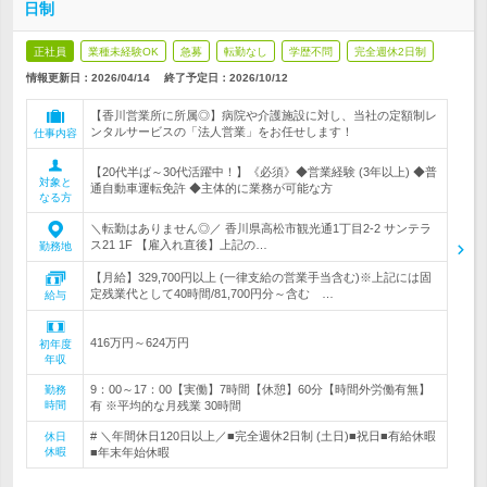
日制
正社員
業種未経験OK
急募
転勤なし
学歴不問
完全週休2日制
情報更新日：2026/04/14
終了予定日：
2026/10/12
【香川営業所に所属◎】病院や介護施設に対し、当社の定額制レ
ンタルサービスの「法人営業」をお任せします！
仕事内容
【20代半ば～30代活躍中！】《必須》◆営業経験 (3年以上) ◆普
対象と
通自動車運転免許 ◆主体的に業務が可能な方
なる方
＼転勤はありません◎／ 香川県高松市観光通1丁目2-2 サンテラ
ス21 1F 【雇入れ直後】上記の…
勤務地
【月給】329,700円以上 (一律支給の営業手当含む)※上記には固
定残業代として40時間/81,700円分～含む …
給与
416万円～624万円
初年度
年収
9：00～17：00【実働】7時間【休憩】60分【時間外労働有無】
勤務
時間
有 ※平均的な月残業 30時間
# ＼年間休日120日以上／■完全週休2日制 (土日)■祝日■有給休暇
休日
休暇
■年末年始休暇