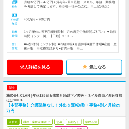
月給32万円～47万円＋賞与年2回※経験・スキル、年齢、勤務地
を考慮して決定します。※各種一律手当含む。※上記月給に…
給与
430万円～700万円
初年度
年収
1ヶ月単位の変形労働時間制（月の所定労働時間173.71h）▼勤務
勤務
時間
時間（シフト例）【日勤】9：00～…
■4週8休制（シフト制）■有給休暇■介護休暇■慶弔休暇■産前・産
休日
休暇
後休暇 ※取得実績あり■育児休暇 ※…
求人詳細を見る
気になる
新着
株式会社CLAN | 年休125日＆残業月5h以下／髪色・ネイル自由／産休復帰
ほぼ100％
【本部事務】介護業務なし！外出＆運転6割・事務4割／月給25
万円
正社員
職種・業種未経験OK
急募
転勤なし
学歴不問