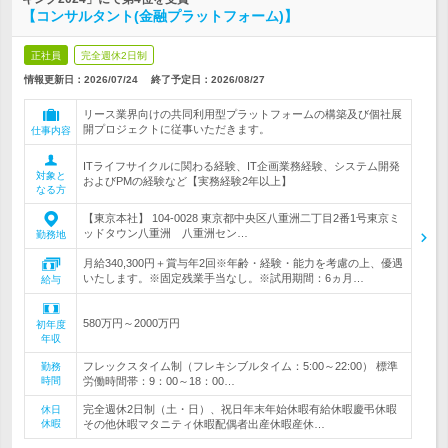
【コンサルタント(金融プラットフォーム)】
正社員
完全週休2日制
情報更新日：2026/07/24
終了予定日：
2026/08/27
リース業界向けの共同利用型プラットフォームの構築及び個社展
開プロジェクトに従事いただきます。
仕事内容
ITライフサイクルに関わる経験、IT企画業務経験、システム開発
対象と
およびPMの経験など【実務経験2年以上】
なる方
【東京本社】 104-0028 東京都中央区八重洲二丁目2番1号東京ミ
ッドタウン八重洲 八重洲セン…
勤務地
月給340,300円＋賞与年2回※年齢・経験・能力を考慮の上、優遇
いたします。※固定残業手当なし。※試用期間：6ヵ月…
給与
580万円～2000万円
初年度
年収
フレックスタイム制（フレキシブルタイム：5:00～22:00） 標準
勤務
時間
労働時間帯：9：00～18：00…
完全週休2日制（土・日）、祝日年末年始休暇有給休暇慶弔休暇
休日
休暇
その他休暇マタニティ休暇配偶者出産休暇産休…