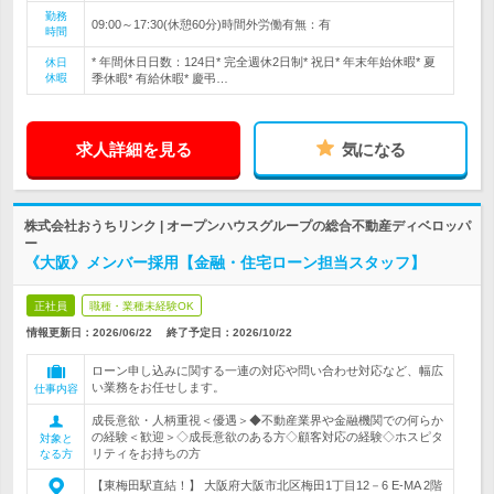
勤務
09:00～17:30(休憩60分)時間外労働有無：有
時間
* 年間休日日数：124日* 完全週休2日制* 祝日* 年末年始休暇* 夏
休日
休暇
季休暇* 有給休暇* 慶弔…
求人詳細を見る
気になる
株式会社おうちリンク | オープンハウスグループの総合不動産ディベロッパ
ー
《大阪》メンバー採用【金融・住宅ローン担当スタッフ】
正社員
職種・業種未経験OK
情報更新日：2026/06/22
終了予定日：
2026/10/22
ローン申し込みに関する一連の対応や問い合わせ対応など、幅広
い業務をお任せします。
仕事内容
成長意欲・人柄重視＜優遇＞◆不動産業界や金融機関での何らか
の経験＜歓迎＞◇成長意欲のある方◇顧客対応の経験◇ホスピタ
対象と
リティをお持ちの方
なる方
【東梅田駅直結！】 大阪府大阪市北区梅田1丁目12－6 E-MA 2階