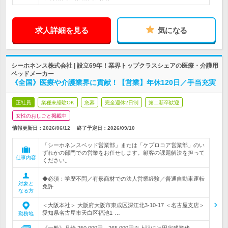
求人詳細を見る
気になる
シーホネンス株式会社 | 設立69年！業界トップクラスシェアの医療・介護用
ベッドメーカー
《全国》医療や介護業界に貢献！【営業】年休120日／手当充実
正社員
業種未経験OK
急募
完全週休2日制
第二新卒歓迎
女性のおしごと掲載中
情報更新日：2026/06/12
終了予定日：
2026/09/10
「シーホネンスベッド営業部」または「ケプロコア営業部」のい
ずれかの部門での営業をお任せします。顧客の課題解決を担って
仕事内容
ください。
◆必須：学歴不問／有形商材での法人営業経験／普通自動車運転
対象と
免許
なる方
＜大阪本社＞ 大阪府大阪市東成区深江北3-10-17 ＜名古屋支店＞
愛知県名古屋市天白区福池1-…
勤務地