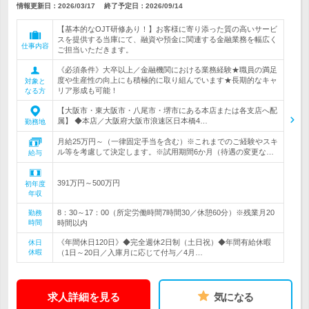
情報更新日：2026/03/17
終了予定日：
2026/09/14
【基本的なOJT研修あり！】お客様に寄り添った質の高いサービ
スを提供する当庫にて、融資や預金に関連する金融業務を幅広く
仕事内容
ご担当いただきます。
《必須条件》大卒以上／金融機関における業務経験★職員の満足
度や生産性の向上にも積極的に取り組んでいます★長期的なキャ
対象と
リア形成も可能！
なる方
【大阪市・東大阪市・八尾市・堺市にある本店または各支店へ配
属】 ◆本店／大阪府大阪市浪速区日本橋4…
勤務地
月給25万円～（一律固定手当を含む）※これまでのご経験やスキ
ル等を考慮して決定します。※試用期間6か月（待遇の変更な…
給与
391万円～500万円
初年度
年収
8：30～17：00（所定労働時間7時間30／休憩60分）※残業月20
勤務
時間
時間以内
《年間休日120日》◆完全週休2日制（土日祝）◆年間有給休暇
休日
休暇
（1日～20日／入庫月に応じて付与／4月…
求人詳細を見る
気になる