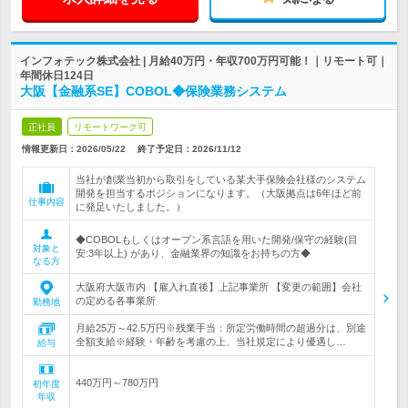
インフォテック株式会社 | 月給40万円・年収700万円可能！｜リモート可｜
年間休日124日
大阪【金融系SE】COBOL◆保険業務システム
正社員
リモートワーク可
情報更新日：2026/05/22
終了予定日：
2026/11/12
当社が創業当初から取引をしている某大手保険会社様のシステム
開発を担当するポジションになります。（大阪拠点は6年ほど前
仕事内容
に発足いたしました。）
◆COBOLもしくはオープン系言語を用いた開発/保守の経験(目
対象と
安:3年以上) があり、金融業界の知識をお持ちの方◆
なる方
大阪府大阪市内 【雇入れ直後】上記事業所 【変更の範囲】会社
の定める各事業所
勤務地
月給25万～42.5万円※残業手当：所定労働時間の超過分は、別途
全額支給※経験・年齢を考慮の上、当社規定により優遇し…
給与
440万円～780万円
初年度
年収