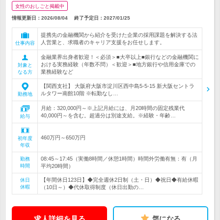
女性のおしごと掲載中
情報更新日：2026/08/04
終了予定日：
2027/01/25
提携先の金融機関から紹介を受けた企業の採用課題を解決する法
人営業と、求職者のキャリア支援をお任せします。
仕事内容
金融業界出身者歓迎！＜必須＞■大卒以上■銀行などの金融機関に
おける実務経験（年数不問）＜歓迎＞■地方銀行や信用金庫での
対象と
業務経験など
なる方
【関西支社】 大阪府大阪市淀川区西中島5-5-15 新大阪セントラ
ルタワー南館10階 ※転勤なし…
勤務地
月給：320,000円～※上記月給には、月20時間の固定残業代
40,000円～を含む。超過分は別途支給。※経験・年齢…
給与
460万円～650万円
初年度
年収
08:45～17:45（実働8時間／休憩1時間）時間外労働有無：有（月
勤務
時間
平均20時間）
【年間休日123日】◆完全週休2日制（土・日）◆祝日◆有給休暇
休日
休暇
（10日～）◆代休取得制度（休日出勤の…
求人詳細を見る
気になる