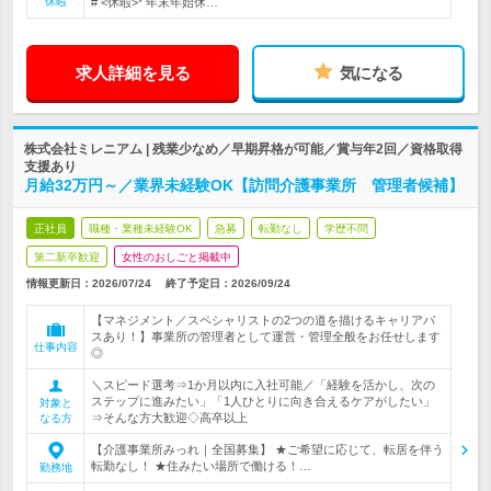
休暇
# <休暇>* 年末年始休…
求人詳細を見る
気になる
株式会社ミレニアム | 残業少なめ／早期昇格が可能／賞与年2回／資格取得
支援あり
月給32万円～／業界未経験OK【訪問介護事業所 管理者候補】
正社員
職種・業種未経験OK
急募
転勤なし
学歴不問
第二新卒歓迎
女性のおしごと掲載中
情報更新日：2026/07/24
終了予定日：
2026/09/24
【マネジメント／スペシャリストの2つの道を描けるキャリアパ
スあり！】事業所の管理者として運営・管理全般をお任せします
仕事内容
◎
＼スピード選考⇒1か月以内に入社可能／「経験を活かし、次の
ステップに進みたい」「1人ひとりに向き合えるケアがしたい」
対象と
⇒そんな方大歓迎◇高卒以上
なる方
【介護事業所みっれ｜全国募集】 ★ご希望に応じて、転居を伴う
転勤なし！ ★住みたい場所で働ける！…
勤務地