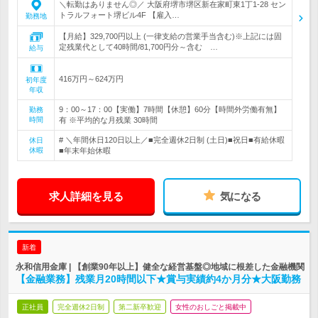
＼転勤はありません◎／ 大阪府堺市堺区新在家町東1丁1-28 セン
トラルフォート堺ビル4F 【雇入…
勤務地
【月給】329,700円以上 (一律支給の営業手当含む)※上記には固
定残業代として40時間/81,700円分～含む …
給与
416万円～624万円
初年度
年収
9：00～17：00【実働】7時間【休憩】60分【時間外労働有無】
勤務
時間
有 ※平均的な月残業 30時間
# ＼年間休日120日以上／■完全週休2日制 (土日)■祝日■有給休暇
休日
休暇
■年末年始休暇
求人詳細を見る
気になる
新着
永和信用金庫 | 【創業90年以上】健全な経営基盤◎地域に根差した金融機関
【金融業務】残業月20時間以下★賞与実績約4か月分★大阪勤務
正社員
完全週休2日制
第二新卒歓迎
女性のおしごと掲載中