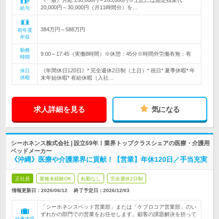
《一般》月給 250,000円～265,000円※上記には固定残業代
20,000円～30,000円（月11時間分）を…
給与
384万円～588万円
初年度
年収
勤務
9:00～17:45（実働8時間）※休憩：45分※時間外労働有無：有
時間
《年間休日120日》* 完全週休2日制（土日）* 祝日* 夏季休暇* 年
休日
休暇
末年始休暇* 有給休暇（入社…
求人詳細を見る
気になる
シーホネンス株式会社 | 設立69年！業界トップクラスシェアの医療・介護用
ベッドメーカー
《沖縄》医療や介護業界に貢献！【営業】年休120日／手当充実
正社員
業種未経験OK
転勤なし
完全週休2日制
情報更新日：2026/06/12
終了予定日：
2026/12/03
「シーホネンスベッド営業部」または「ケプロコア営業部」のい
ずれかの部門での営業をお任せします。顧客の課題解決を担って
仕事内容