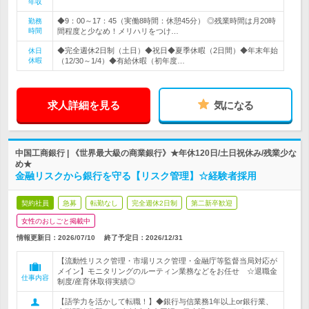
年収
◆9：00～17：45（実働8時間：休憩45分） ◎残業時間は月20時
勤務
時間
間程度と少なめ！メリハリをつけ…
◆完全週休2日制（土日）◆祝日◆夏季休暇（2日間）◆年末年始
休日
休暇
（12/30～1/4）◆有給休暇（初年度…
求人詳細を見る
気になる
中国工商銀行 | 《世界最大級の商業銀行》★年休120日/土日祝休み/残業少な
め★
金融リスクから銀行を守る【リスク管理】☆経験者採用
契約社員
急募
転勤なし
完全週休2日制
第二新卒歓迎
女性のおしごと掲載中
情報更新日：2026/07/10
終了予定日：
2026/12/31
【流動性リスク管理・市場リスク管理・金融庁等監督当局対応が
メイン】モニタリングのルーティン業務などをお任せ ☆退職金
仕事内容
制度/産育休取得実績◎
【語学力を活かして転職！】◆銀行与信業務1年以上or銀行業、