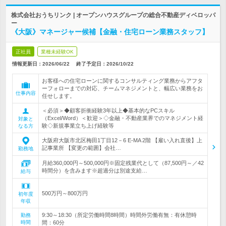
株式会社おうちリンク | オープンハウスグループの総合不動産ディベロッパ
ー
《大阪》マネージャー候補【金融・住宅ローン業務スタッフ】
正社員
業種未経験OK
情報更新日：2026/06/22
終了予定日：
2026/10/22
お客様への住宅ローンに関するコンサルティング業務からアフタ
ーフォローまでの対応、チームマネジメントと、幅広い業務をお
仕事内容
任せします。
＜必須＞◆顧客折衝経験3年以上◆基本的なPCスキル
（Excel/Word）＜歓迎＞◇金融・不動産業界でのマネジメント経
対象と
験◇新規事業立ち上げ経験等
なる方
大阪府大阪市北区梅田1丁目12－6 E-MA 2階 【雇い入れ直後】上
記事業所 【変更の範囲】会社…
勤務地
月給360,000円～500,000円※固定残業代として（87,500円～／42
時間分）を含みます※超過分は別途支給…
給与
500万円～800万円
初年度
年収
9:30～18:30（所定労働時間8時間）時間外労働有無：有休憩時
勤務
時間
間：60分