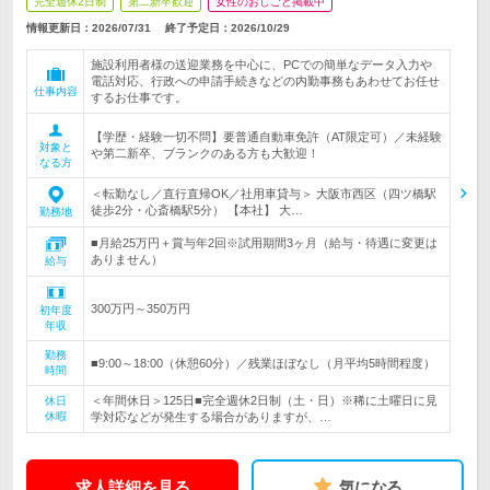
完全週休2日制
第二新卒歓迎
女性のおしごと掲載中
情報更新日：2026/07/31
終了予定日：
2026/10/29
施設利用者様の送迎業務を中心に、PCでの簡単なデータ入力や
電話対応、行政への申請手続きなどの内勤事務もあわせてお任せ
仕事内容
するお仕事です。
【学歴・経験一切不問】要普通自動車免許（AT限定可）／未経験
対象と
や第二新卒、ブランクのある方も大歓迎！
なる方
＜転勤なし／直行直帰OK／社用車貸与＞ 大阪市西区（四ツ橋駅
徒歩2分・心斎橋駅5分） 【本社】 大…
勤務地
■月給25万円＋賞与年2回※試用期間3ヶ月（給与・待遇に変更は
ありません）
給与
300万円～350万円
初年度
年収
勤務
■9:00～18:00（休憩60分）／残業ほぼなし（月平均5時間程度）
時間
＜年間休日＞125日■完全週休2日制（土・日）※稀に土曜日に見
休日
休暇
学対応などが発生する場合がありますが、…
求人詳細を見る
気になる