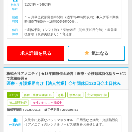
313万円～349万円
初年度
年収
１ヶ月単位変形労働時間制（週平均40時間以内）◆入所系※勤務
勤務
時間
時間例7時00分～16時00分9時00分…
* 週休2日制（シフト制）* 有給休暇（初年度10日付与）* 産前産
休日
休暇
後休暇（取得実績あり）* 育児休…
求人詳細を見る
気になる
株式会社アメニティ | ★18年間無借金経営！医療・介護領域特化型サービス
で業績好調★
医療・介護業界向け【法人営業】◇年間休日123日◇土日休み
正社員
職種・業種未経験OK
急募
学歴不問
完全週休2日制
第二新卒歓迎
女性のおしごと掲載中
情報更新日：2026/06/18
終了予定日：
2026/08/31
入院中に必要なパジャマやタオル、日用品など病院・介護施設向
けアメニティのレンタルサービス提案をお任せします。
仕事内容