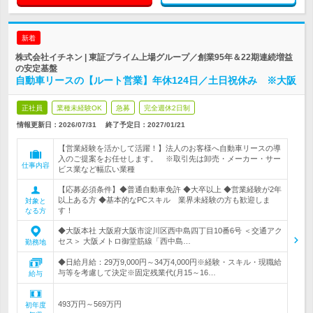
新着
株式会社イチネン | 東証プライム上場グループ／創業95年＆22期連続増益
の安定基盤
自動車リースの【ルート営業】年休124日／土日祝休み ※大阪
正社員
業種未経験OK
急募
完全週休2日制
情報更新日：2026/07/31
終了予定日：
2027/01/21
【営業経験を活かして活躍！】法人のお客様へ自動車リースの導
入のご提案をお任せします。 ※取引先は卸売・メーカー・サー
仕事内容
ビス業など幅広い業種
【応募必須条件】◆普通自動車免許 ◆大卒以上 ◆営業経験が2年
以上ある方 ◆基本的なPCスキル 業界未経験の方も歓迎しま
対象と
す！
なる方
◆大阪本社 大阪府大阪市淀川区西中島四丁目10番6号 ＜交通アク
セス＞ 大阪メトロ御堂筋線「西中島…
勤務地
◆日給月給：29万9,000円～34万4,000円※経験・スキル・現職給
与等を考慮して決定※固定残業代(月15～16…
給与
493万円～569万円
初年度