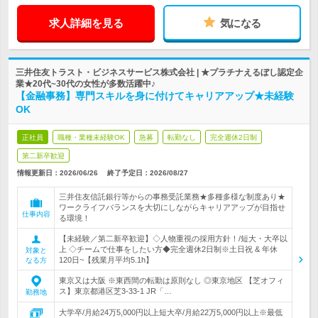
求人詳細を見る
気になる
三井住友トラスト・ビジネスサービス株式会社 | ★プラチナえるぼし認定企
業★20代~30代の女性が多数活躍中♪
【金融事務】専門スキルを身に付けてキャリアアップ★未経験
OK
正社員
職種・業種未経験OK
急募
転勤なし
完全週休2日制
第二新卒歓迎
情報更新日：2026/06/26
終了予定日：
2026/08/27
三井住友信託銀行等からの事務受託業務★多種多様な制度あり★
ワークライフバランスを大切にしながらキャリアアップが目指せ
仕事内容
る環境！
【未経験／第二新卒歓迎】◇人物重視の採用方針！/短大・大卒以
上 ◇チームで仕事をしたい方◆完全週休2日制※土日祝 & 年休
対象と
120日~【残業月平均5.1h】
なる方
東京又は大阪 ※東西間の転勤は原則なし ◎東京地区 【芝オフィ
ス】東京都港区芝3-33-1 JR「…
勤務地
大学卒/月給24万5,000円以上短大卒/月給22万5,000円以上※最低