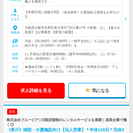
働ける環境です。
【学歴不問／経験不問】《必須条件》介護福祉士資格をお持ちの
対象と
方
なる方
大阪府大阪市生野区新今里4丁目11番17号 ※転勤：なし 【雇入れ
直後】上記事業所 【変更の範囲】…
勤務地
月給：235,000円～367,000円（一律手当含む）※上記には一律支
給の手当（57,000円～67,000円）を…
給与
1ヶ月単位の変形労働時間制（週平均40時間以内）（1）07:15～
勤務
時間
16:15（休憩60分）（2）10…
★週休2日制（シフト制）・月間9日休み・年間休日108日・アニ
休日
休暇
バーサリー休暇（年間1日）・6ヶ月経過…
求人詳細を見る
気になる
新着
株式会社ブルーピア | 日額定額制のレンタルサービスを展開｜成長企業で働
く◎
《香川》病院・介護施設向け【法人営業】＊年休120日＊完休2