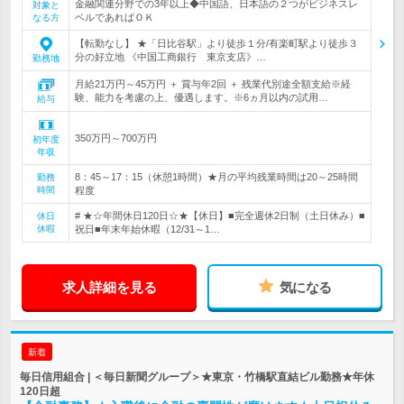
金融関連分野での3年以上◆中国語、日本語の２つがビジネスレ
対象と
ベルであればＯＫ
なる方
【転勤なし】 ★「日比谷駅」より徒歩１分/有楽町駅より徒歩３
分の好立地 《中国工商銀行 東京支店》…
勤務地
月給21万円～45万円 ＋ 賞与年2回 ＋ 残業代別途全額支給※経
験、能力を考慮の上、優遇します。※6ヵ月以内の試用…
給与
350万円～700万円
初年度
年収
8：45～17：15（休憩1時間）★月の平均残業時間は20～25時間
勤務
時間
程度
# ★☆年間休日120日☆★【休日】■完全週休2日制（土日休み）■
休日
休暇
祝日■年末年始休暇（12/31～1…
求人詳細を見る
気になる
新着
毎日信用組合 | ＜毎日新聞グループ＞★東京・竹橋駅直結ビル勤務★年休
120日超