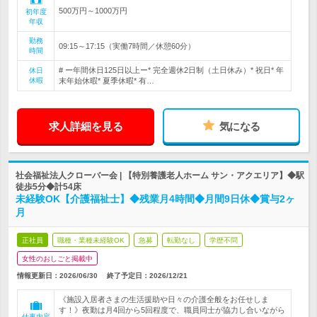
500万円～1000万円
初年度
年収
勤務
09:15～17:15（実働7時間／休憩60分）
時間
# ー年間休日125日以上ー* 完全週休2日制（土日休み）* 祝日* 年
休日
休暇
末年始休暇* 夏季休暇* 有…
求人詳細を見る
気になる
社会福祉法人クローバー会 | 【特別養護老人ホーム サン・アクエリア】◆駅
徒歩5分◆計54床
未経験OK【介護福祉士】◆残業月4時間◆月間9日休◆賞与2ヶ
月
正社員
職種・業種未経験OK
急募
転勤なし
学歴不問
女性のおしごと掲載中
情報更新日：2026/06/30
終了予定日：
2026/12/21
《施設入居者さまの生活援助や日々の介護全般をお任せしま
す！》夜勤は月4回から5回程度で、職員同士が協力し合いながら
仕事内容