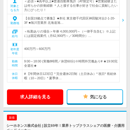
＜必須＞■高卒以上■普通自動車免許（AT限定可）■営業経験また
は何らかの折衝経験 ＊人と接する仕事が好きで社会に貢献したい
対象と
方にぴったり！
なる方
【全国19拠点で募集】 ■本社 東京都千代田区神田駿河台2-1-20-
3F ■旭川営業所 北海道旭…
勤務地
＜転勤ありの場合＞年俸 4,000,000円～（一律手当含む）※上記
には固定残業代（月62,900円～／30時間分）…
給与
400万円～600万円
初年度
年収
9:00～18:00 (実働8時間／休憩60分)※時間外労働あり# ★19:00完
勤務
時間
全退社★
# 【年間休日123日】* 完全週休2日制（土日休み）* 祝日* 有給休
休日
休暇
暇（10～20日）* 夏季休…
求人詳細を見る
気になる
新着
シーホネンス株式会社 | 設立69年！業界トップクラスシェアの医療・介護用