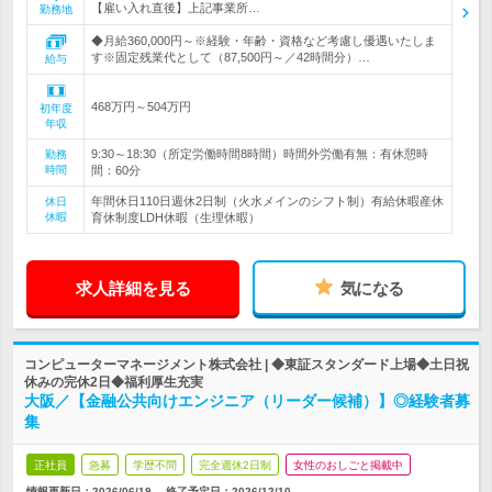
【雇い入れ直後】上記事業所…
勤務地
◆月給360,000円～※経験・年齢・資格など考慮し優遇いたしま
す※固定残業代として（87,500円～／42時間分）…
給与
468万円～504万円
初年度
年収
9:30～18:30（所定労働時間8時間）時間外労働有無：有休憩時
勤務
時間
間：60分
年間休日110日週休2日制（火水メインのシフト制）有給休暇産休
休日
休暇
育休制度LDH休暇（生理休暇）
求人詳細を見る
気になる
コンピューターマネージメント株式会社 | ◆東証スタンダード上場◆土日祝
休みの完休2日◆福利厚生充実
大阪／【金融公共向けエンジニア（リーダー候補）】◎経験者募
集
正社員
急募
学歴不問
完全週休2日制
女性のおしごと掲載中
情報更新日：2026/06/19
終了予定日：
2026/12/10