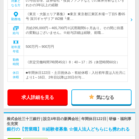
の与信管理、証券会社・投資ファンドなどでの業界分析などいず
対象と
れかの3年以上の経験
なる方
《東京・大阪エリア募集》 ■東京 東京都江東区木場一丁目5 番65
号 深川ギャザリア W2棟 └東…
勤務地
月給295,000円～465,700円※試用期間6ヶ月あり。その間に待遇
の変動はございません。※給与詳細は経験、前職…
給与
500万円～900万円
初年度
年収
勤務
《所定労働時間7時間45分》8：40～17：25（休憩時間60分）
時間
■年間休日122日・土日祝休み・有給休暇：入社初年度は入社月に
休日
休暇
より1～16日、2年目以降は20日付与…
求人詳細を見る
気になる
株式会社三十三銀行 | 設立4年目の新興会社│年間休日122日│研修・福利厚
生充実
銀行の【営業職】※経験者募集 ☆個人法人どちらにも携われる