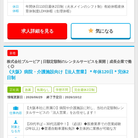
年間休日110日週休2日制（火水メインのシフト制）有給休暇産休
休日
休暇
育休制度LDH休暇（生理休暇）
求人詳細を見る
気になる
新着
株式会社ブルーピア | 日額定額制のレンタルサービスを展開｜成長企業で働
く◎
《大阪》病院・介護施設向け【法人営業】＊年休120日＊完休2
日制
正社員
急募
転勤なし
学歴不問
完全週休2日制
情報更新日：2026/06/29
終了予定日：
2026/10/12
【大阪本社に所属◎】病院や介護施設に対し、当社の定額制レン
タルサービスの「法人営業」をお任せします！
仕事内容
【20代半ば～30代活躍中！】《必須》◆医療業界での営業経験
対象と
(2年以上) ◆普通自動車運転免許 ◆主体的に業務が可能な方
なる方