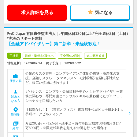
求人詳細を見る
気になる
PwC Japan有限責任監査法人 | #年間休日120日以上#完全週休2日（土日）
#充実のサポート体制
【金融アドバイザリー】第二新卒・未経験歓迎！
正社員
職種・業種未経験OK
完全週休2日制
第二新卒歓迎
情報更新日：2026/07/24
終了予定日：
2026/10/22
企業のリスク管理・コンプライアンス体制の構築・高度化の支
援。金融リスク/データマネジメント/規制対応/金融犯罪対策な
仕事内容
ど、幅広い領域に携わります
ガバナンス・コンプラ・金融規制を中心としたアドバイザリー業
務に関心や、専門知識とコンサルスキルを兼ね備えたプロフェッ
対象と
ショナルを目指したい方
なる方
【転勤なし！】 《東京オフィス》 東京都千代田区大手町1-1-1 大
手町パークビルディング
勤務地
月給28万円～×12か月＋諸手当＋賞与※固定残業30時間分含む7
万5000円～※固定残業代を超える労働を行った場合は…
給与