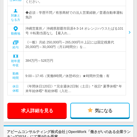
ください。
◆必須：学歴不問／有形商材での法人営業経験／普通自動車運転
対象と
免許
なる方
沖縄営業所／ 沖縄県那覇市田原4-3-14 オレンジハウスたばる101
号 ※転勤当面なし 【雇入れ…
勤務地
《一般》月給 250,000円～265,000円※上記には固定残業代
20,000円～30,000円（月11時間分）を…
給与
384万円～528万円
初年度
年収
勤務
9:00～17:45（実働8時間／休憩45分）★時間外労働：有
時間
《年間休日120日》* 完全週休2日制（土日）* 祝日* 夏季休暇* 年
休日
休暇
末年始休暇* 有給休暇（入社…
求人詳細を見る
気になる
アビームコンサルティング株式会社 | OpenWork「働きがいのある企業ラン
キング2024」にて第4位を受賞