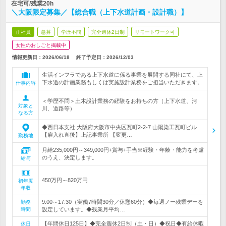
在宅可/残業20h
＼大阪限定募集／【総合職（上下水道計画・設計職）】
正社員
急募
学歴不問
完全週休2日制
リモートワーク可
女性のおしごと掲載中
情報更新日：2026/06/18
終了予定日：
2026/12/03
生活インフラである上下水道に係る事業を展開する同社にて、上
下水道の計画業務もしくは実施設計業務をご担当いただきます。
仕事内容
＜学歴不問＞土木設計業務の経験をお持ちの方（上下水道、河
対象と
川、道路等）
なる方
◆西日本支社 大阪府大阪市中央区瓦町2-2-7 山陽染工瓦町ビル
【雇入れ直後】上記事業所 【変更…
勤務地
月給235,000円～349,000円+賞与+手当※経験・年齢・能力を考慮
のうえ、決定します。
給与
450万円～820万円
初年度
年収
9:00～17:30（実働7時間30分／休憩60分）◆毎週ノー残業デーを
勤務
時間
設定しています。◆残業月平均…
【年間休日125日】◆完全週休2日制（土・日）◆祝日◆有給休暇
休日