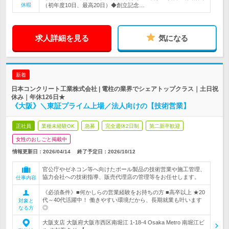
休暇
（初年度10日、最高20日）◆創立記念…
求人詳細を見る
気になる
新着
日本コンクリート工業株式会社 | 電柱の業界でシェアトップクラス｜土日祝
休み｜年休126日★
《大阪》＼東証プライム上場／法人向けの【技術営業】
正社員
業種未経験OK
急募
完全週休2日制
第二新卒歓迎
女性のおしごと掲載中
情報更新日：2026/04/14
終了予定日：
2026/10/12
官公庁やゼネコン等へ向けたポール製品の技術営業や施工管理、
協力会社への技術指導、販売代理店の管理等をお任せします。
仕事内容
《必須条件》■何かしらの営業経験をお持ちの方 ■高卒以上 ★20
代～40代活躍中！ 働きやすい環境だから、長期就業も叶います
対象と
◎
なる方
大阪支店 大阪府大阪市西区南堀江 1-18-4 Osaka Metro 南堀江ビ