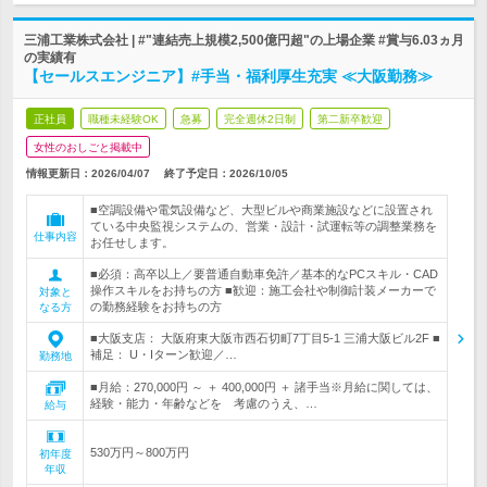
三浦工業株式会社 | #"連結売上規模2,500億円超"の上場企業 #賞与6.03ヵ月
の実績有
【セールスエンジニア】#手当・福利厚生充実 ≪大阪勤務≫
正社員
職種未経験OK
急募
完全週休2日制
第二新卒歓迎
女性のおしごと掲載中
情報更新日：2026/04/07
終了予定日：
2026/10/05
■空調設備や電気設備など、大型ビルや商業施設などに設置され
ている中央監視システムの、営業・設計・試運転等の調整業務を
仕事内容
お任せします。
■必須：高卒以上／要普通自動車免許／基本的なPCスキル・CAD
操作スキルをお持ちの方 ■歓迎：施工会社や制御計装メーカーで
対象と
の勤務経験をお持ちの方
なる方
■大阪支店： 大阪府東大阪市西石切町7丁目5-1 三浦大阪ビル2F ■
補足： U・Iターン歓迎／…
勤務地
■月給：270,000円 ～ ＋ 400,000円 ＋ 諸手当※月給に関しては、
経験・能力・年齢などを 考慮のうえ、…
給与
530万円～800万円
初年度
年収