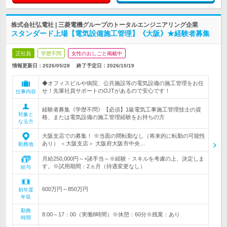
株式会社弘電社 | 三菱電機グループのトータルエンジニアリング企業
スタンダード上場【電気設備施工管理】《大阪》★経験者募集
正社員
学歴不問
女性のおしごと掲載中
情報更新日：2026/05/28
終了予定日：
2026/10/19
◆オフィスビルや病院、公共施設等の電気設備の施工管理をお任
せ！先輩社員サポートのOJTがあるので安心です！
仕事内容
経験者募集《学歴不問》【必須】1級電気工事施工管理技士の資
対象と
格、または電気設備の施工管理経験をお持ちの方
なる方
大阪支店での募集！ ※当面の間転勤なし（将来的に転勤の可能性
あり） ＜大阪支店＞ 大阪府大阪市中央…
勤務地
月給250,000円～+諸手当～※経験・スキルを考慮の上、決定しま
す。※試用期間：2ヵ月（待遇変更なし）
給与
600万円～850万円
初年度
年収
勤務
8:00～17：00（実働8時間）※休憩：60分※残業：あり
時間