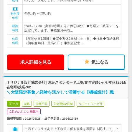
のうえ、決定します。※試用期間3ヶ月（期間…
給与
450万円～820万円
初年度
年収
9:00～17:30（実働7時間30分／休憩60分）◆毎週ノー残業デーを
勤務
時間
設定しています。◆残業月平均…
【年間休日125日】◆完全週休2日制（土・日）◆祝日◆有給休暇
休日
休暇
（初年度10日、最高20日）◆創立記念…
求人詳細を見る
気になる
オリジナル設計株式会社 | 東証スタンダード上場/賞与実績6ヶ月/年休125日/
在宅可/残業20h
＼大阪限定募集／経験を活かして活躍する【機械設計】職
正社員
急募
学歴不問
完全週休2日制
リモートワーク可
女性のおしごと掲載中
情報更新日：2026/05/28
終了予定日：
2026/10/29
生活インフラである上下水道に係る事業を展開する同社にて、上