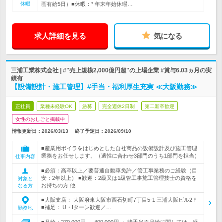
休暇
画有給5日）■休暇：* 年末年始休暇…
求人詳細を見る
気になる
三浦工業株式会社 | #"売上規模2,000億円超"の上場企業 #賞与6.03ヵ月の実
績有
【設備設計・施工管理】#手当・福利厚生充実 ≪大阪勤務≫
正社員
業種未経験OK
急募
完全週休2日制
第二新卒歓迎
女性のおしごと掲載中
情報更新日：2026/03/13
終了予定日：
2026/09/10
■産業用ボイラをはじめとした自社商品の設備設計及び施工管理
業務をお任せします。（適性に合わせ3部門のうち1部門を担当）
仕事内容
■必須：高卒以上／要普通自動車免許／管工事業務のご経験（目
安：2年以上） ■歓迎：2級又は1級管工事施工管理技士の資格を
対象と
お持ちの方 他
なる方
■大阪支店： 大阪府東大阪市西石切町7丁目5-1 三浦大阪ビル2Ｆ
■補足： U・Iターン歓迎／…
勤務地