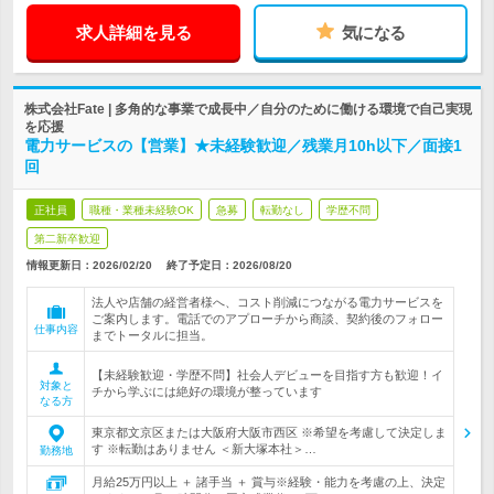
求人詳細を見る
気になる
株式会社Fate | 多角的な事業で成長中／自分のために働ける環境で自己実現
を応援
電力サービスの【営業】★未経験歓迎／残業月10h以下／面接1
回
正社員
職種・業種未経験OK
急募
転勤なし
学歴不問
第二新卒歓迎
情報更新日：2026/02/20
終了予定日：
2026/08/20
法人や店舗の経営者様へ、コスト削減につながる電力サービスを
ご案内します。電話でのアプローチから商談、契約後のフォロー
仕事内容
までトータルに担当。
【未経験歓迎・学歴不問】社会人デビューを目指す方も歓迎！イ
対象と
チから学ぶには絶好の環境が整っています
なる方
東京都文京区または大阪府大阪市西区 ※希望を考慮して決定しま
す ※転勤はありません ＜新大塚本社＞…
勤務地
月給25万円以上 ＋ 諸手当 ＋ 賞与※経験・能力を考慮の上、決定