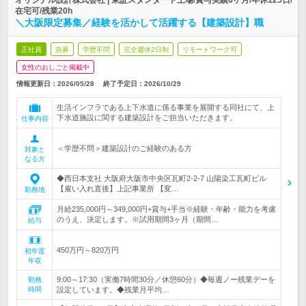
オリジナル設計株式会社 | 東証スタンダード上場/賞与実績6ヶ月/年休125日/
在宅可/残業20h
＼大阪限定募集／経験を活かして活躍する【建築設計】職
正社員
急募
学歴不問
完全週休2日制
リモートワーク可
女性のおしごと掲載中
情報更新日：2026/05/28
終了予定日：
2026/10/29
生活インフラである上下水道に係る事業を展開する同社にて、上
下水道施設に関する建築設計をご担当いただきます。
仕事内容
＜学歴不問＞建築設計のご経験のある方
対象と
なる方
◆西日本支社 大阪府大阪市中央区瓦町2-2-7 山陽染工瓦町ビル
【雇い入れ直後】上記事業所 【変…
勤務地
月給235,000円～349,000円+賞与+手当※経験・年齢・能力を考慮
のうえ、決定します。※試用期間3ヶ月（期間…
給与
450万円～820万円
初年度
年収
9:00～17:30（実働7時間30分／休憩60分）◆毎週ノー残業デーを
勤務
時間
設定しています。◆残業月平均…