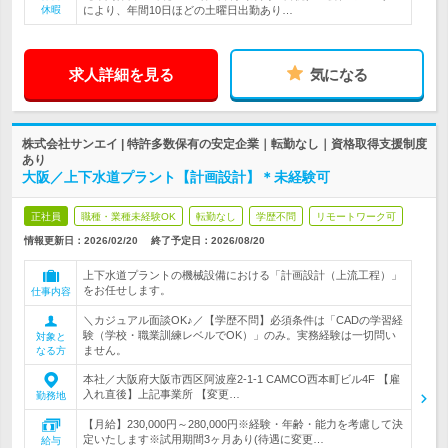
休暇
により、年間10日ほどの土曜日出勤あり…
求人詳細を見る
気になる
株式会社サンエイ | 特許多数保有の安定企業｜転勤なし｜資格取得支援制度
あり
大阪／上下水道プラント【計画設計】＊未経験可
正社員
職種・業種未経験OK
転勤なし
学歴不問
リモートワーク可
情報更新日：2026/02/20
終了予定日：
2026/08/20
上下水道プラントの機械設備における「計画設計（上流工程）」
をお任せします。
仕事内容
＼カジュアル面談OK♪／【学歴不問】必須条件は「CADの学習経
験（学校・職業訓練レベルでOK）」のみ。実務経験は一切問い
対象と
ません。
なる方
本社／大阪府大阪市西区阿波座2-1-1 CAMCO西本町ビル4F 【雇
入れ直後】上記事業所 【変更…
勤務地
【月給】230,000円～280,000円※経験・年齢・能力を考慮して決
定いたします※試用期間3ヶ月あり(待遇に変更…
給与