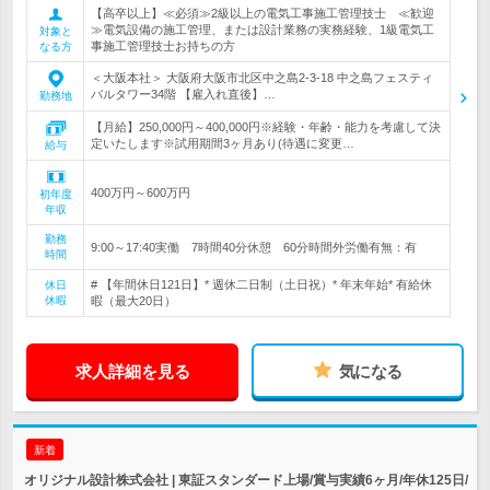
【高卒以上】≪必須≫2級以上の電気工事施工管理技士 ≪歓迎
≫電気設備の施工管理、または設計業務の実務経験、1級電気工
対象と
事施工管理技士お持ちの方
なる方
＜大阪本社＞ 大阪府大阪市北区中之島2-3-18 中之島フェスティ
バルタワー34階 【雇入れ直後】…
勤務地
【月給】250,000円～400,000円※経験・年齢・能力を考慮して決
定いたします※試用期間3ヶ月あり(待遇に変更…
給与
400万円～600万円
初年度
年収
勤務
9:00～17:40実働 7時間40分休憩 60分時間外労働有無：有
時間
# 【年間休日121日】* 週休二日制（土日祝）* 年末年始* 有給休
休日
休暇
暇（最大20日）
求人詳細を見る
気になる
新着
オリジナル設計株式会社 | 東証スタンダード上場/賞与実績6ヶ月/年休125日/