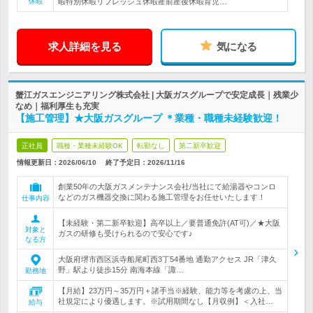
休暇
暇特別休暇リフレッシュ休暇産前産後休暇育児…
求人詳細を見る
気になる
蟹江ガスエンジニアリング株式会社 | 大阪ガスグループで安定成長｜残業少
なめ｜福利厚生も充実
【施工管理】★大阪ガスグループ ＊業種・職種未経験歓迎！
正社員
職種・業種未経験OK
転勤なし
第二新卒歓迎
情報更新日：2026/06/10
終了予定日：
2026/11/16
創業50年の大阪ガスメンテナンス会社/当社にて給湯器やコンロ
などのガス機器交換に関わる施工管理をお任せいたします！
仕事内容
【未経験・第二新卒歓迎】高卒以上／要普通免許(AT可)／★大阪
対象と
ガスの研修も受けられるので安心です♪
なる方
大阪府堺市西区浜寺船尾町西3丁54番地 通勤アクセス JR「津久
野」駅より徒歩15分 南海本線「諏…
勤務地
【月給】23万円～35万円＋諸手当※経験、能力等を考慮の上、当
社規定により優遇します。※試用期間なし【月収例】＜入社…
給与