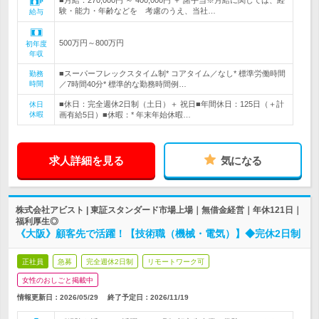
■月給：270,000円 ～ 400,000円 ＋ 諸手当※月給に関しては、経
験・能力・年齢などを 考慮のうえ、当社…
給与
500万円～800万円
初年度
年収
■スーパーフレックスタイム制* コアタイム／なし* 標準労働時間
勤務
時間
／7時間40分* 標準的な勤務時間例…
■休日：完全週休2日制（土日）＋ 祝日■年間休日：125日（＋計
休日
休暇
画有給5日）■休暇：* 年末年始休暇…
求人詳細を見る
気になる
株式会社アビスト | 東証スタンダード市場上場｜無借金経営｜年休121日｜
福利厚生◎
《大阪》顧客先で活躍！【技術職（機械・電気）】◆完休2日制
正社員
急募
完全週休2日制
リモートワーク可
女性のおしごと掲載中
情報更新日：2026/05/29
終了予定日：
2026/11/19