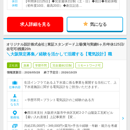
【年間休日125日】◆完全週休2日制（土・日）◆祝日◆有給休暇
休日
休暇
（初年度10日、最高20日）◆創立記念…
求人詳細を見る
気になる
オリジナル設計株式会社 | 東証スタンダード上場/賞与実績6ヶ月/年休125日/
在宅可/残業20h
＼大阪限定募集／経験を活かして活躍する【電気設計】職
正社員
急募
学歴不問
完全週休2日制
リモートワーク可
情報更新日：2026/05/28
終了予定日：
2026/10/29
生活インフラである上下水道に係る事業を展開する当社にて、上
下水道施設に関する電気設計をご担当いただきます。
仕事内容
＜学歴不問＞プラント電気設計のご経験のある方
対象と
なる方
◆西日本支社 大阪府大阪市中央区瓦町2-2-7 山陽染工瓦町ビル
【雇い入れ直後】上記事業所 【変…
勤務地
月給235,000円～349,000円+賞与+手当※経験・年齢・能力を考慮