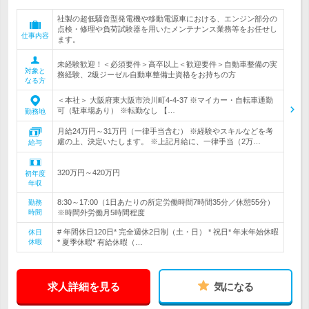
社製の超低騒音型発電機や移動電源車における、エンジン部分の
点検・修理や負荷試験器を用いたメンテナンス業務等をお任せし
仕事内容
ます。
未経験歓迎！＜必須要件＞高卒以上＜歓迎要件＞自動車整備の実
対象と
務経験、2級ジーゼル自動車整備士資格をお持ちの方
なる方
＜本社＞ 大阪府東大阪市渋川町4-4-37 ※マイカー・自転車通勤
可（駐車場あり） ※転勤なし 【…
勤務地
月給24万円～31万円（一律手当含む） ※経験やスキルなどを考
慮の上、決定いたします。 ※上記月給に、一律手当（2万…
給与
320万円～420万円
初年度
年収
8:30～17:00（1日あたりの所定労働時間7時間35分／休憩55分）
勤務
時間
※時間外労働月5時間程度
# 年間休日120日* 完全週休2日制（土・日） * 祝日* 年末年始休暇
休日
休暇
* 夏季休暇* 有給休暇（…
求人詳細を見る
気になる