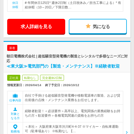
# 年間休日125日* 週休2日制（土日祝休み／担当工事による）* 有
休日
休暇
給休暇（10～20日／下限日数…
求人詳細を見る
気になる
新着
朝日電機株式会社 | 超低騒音型発電機の製造とレンタルで多様なニーズに対
応
≪東大阪≫電気部門の【製造・メンテナンス】※経験者歓迎
正社員
転勤なし
完全週休2日制
情報更新日：2026/04/14
終了予定日：
2026/10/12
自社で手掛ける超低騒音型発電機や移動電源車の製造、および貸
出前後の点検・メンテナンス業務をお任せします。
仕事内容
経験者歓迎！＜必須要件＞高卒以上、電気関係の業務経験をお持
対象と
ちの方＜歓迎要件＞各種電気関連の資格をお持ちの方
なる方
＜本社＞ 大阪府東大阪市渋川町4-4-37 ※マイカー・自転車通勤
可（駐車場あり） ※転勤なし 【…
勤務地