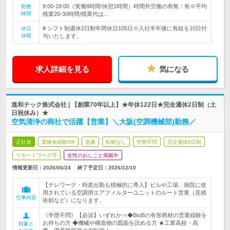
9:00-18:00（実働8時間/休憩1時間）時間外労働の有無：有※平均
勤務
時間
残業20-30時間/残業代は…
# シフト制週休2日制年間休日105日※入社半年後に有給を10日付
休日
休暇
与いたします。
求人詳細を見る
気になる
進和テック株式会社 | 【創業70年以上】★年休122日★完全週休2日制（土
日祝休み）★
空気清浄の商社で活躍【営業】＼大阪(空調機械部)勤務／
正社員
業種未経験OK
急募
転勤なし
学歴不問
完全週休2日制
リモートワーク可
女性のおしごと掲載中
情報更新日：2026/06/24
終了予定日：
2026/12/10
【テレワーク・時差出勤も積極的に導入】ビルや工場、病院に使
用されている空調用エアフィルターユニットのルート営業（見積
仕事内容
依頼など）になります。
《学歴不問》【必須】いずれか⇒◆BtoBの有形商材の営業経験を
お持ちの方 ◆機械や構造物の図面を読める方 ★工業高校・高
対象と