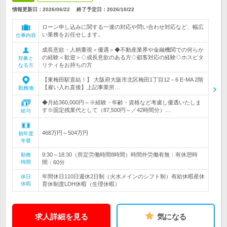
情報更新日：2026/06/22
終了予定日：
2026/10/22
ローン申し込みに関する一連の対応や問い合わせ対応など、幅広
い業務をお任せします。
仕事内容
成長意欲・人柄重視＜優遇＞◆不動産業界や金融機関での何らか
の経験＜歓迎＞◇成長意欲のある方◇顧客対応の経験◇ホスピタ
対象と
リティをお持ちの方
なる方
【東梅田駅直結！】 大阪府大阪市北区梅田1丁目12－6 E-MA 2階
【雇い入れ直後】上記事業所…
勤務地
◆月給360,000円～※経験・年齢・資格など考慮し優遇いたしま
す※固定残業代として（87,500円～／42時間分）…
給与
468万円～504万円
初年度
年収
9:30～18:30（所定労働時間8時間）時間外労働有無：有休憩時
勤務
時間
間：60分
年間休日110日週休2日制（火水メインのシフト制）有給休暇産休
休日
休暇
育休制度LDH休暇（生理休暇）
求人詳細を見る
気になる