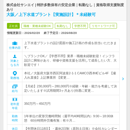
株式会社サンエイ | 特許多数保有の安定企業｜転勤なし｜資格取得支援制度
あり
大阪／上下水道プラント【実施設計】＊未経験可
正社員
職種・業種未経験OK
転勤なし
学歴不問
リモートワーク可
情報更新日：2026/02/20
終了予定日：
2026/08/20
上下水道プラントの設計図面や施工計画の作成を担当いただきま
す。
仕事内容
＼ブランクOK／【学歴不問】業界・職種未経験歓迎！インフラ
設計に興味があり、研修や資格支援を活用して成長したい方、大
対象と
歓迎です！
なる方
本社／大阪府大阪市西区阿波座2-1-1 CAMCO西本町ビル4F 【雇
入れ直後】上記事業所 【変更…
勤務地
【月給】230,000円～280,000円※経験・年齢・能力を考慮して決
定いたします※試用期間3ヶ月あり(待遇に変更…
給与
350万円～450万円
初年度
年収
1年単位の変形労働時間制（週平均40時間以内）9:00～18:00休
勤務
時間
憩 60分時間外労働有無：有※月…
【年間休日118日】・週休2日制（原則土日祝）※会社カレンダー
休日