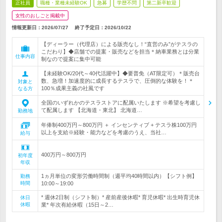
正社員
職種・業種未経験OK
急募
学歴不問
第二新卒歓迎
女性のおしごと掲載中
情報更新日：2026/07/27
終了予定日：
2026/10/22
【ディーラー（代理店）による販売なし！“直営のみ”がテスラの
こだわり】◆店舗での提案・販売などを担当＊納車業務とは分業
仕事内容
制なので提案に集中可能
【未経験OK/20代～40代活躍中】◆要普免（AT限定可）＊販売台
数、急増！加速度的に成長するテスラで、圧倒的な体験を！＊
対象と
100％成果主義の社風です
なる方
全国のいずれかのテスラストアに配属いたします ※希望を考慮し
て配属します 【北海道・東北】 北海道…
勤務地
年俸制400万円～800万円 ＋ インセンティブ + テスラ株100万円
以上を支給※経験・能力などを考慮のうえ、当社…
給与
400万円～800万円
初年度
年収
1ヵ月単位の変形労働時間制（週平均40時間以内）【シフト例】
勤務
時間
10:00～19:00
* 週休2日制（シフト制）* 産前産後休暇* 育児休暇* 出生時育児休
休日
休暇
業* 年次有給休暇（15日～2…