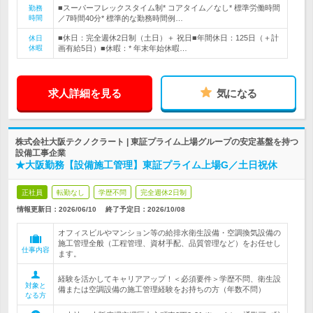
■スーパーフレックスタイム制* コアタイム／なし* 標準労働時間
勤務
時間
／7時間40分* 標準的な勤務時間例…
■休日：完全週休2日制（土日）＋ 祝日■年間休日：125日（＋計
休日
休暇
画有給5日）■休暇：* 年末年始休暇…
求人詳細を見る
気になる
株式会社大阪テクノクラート | 東証プライム上場グループの安定基盤を持つ
設備工事企業
★大阪勤務【設備施工管理】東証プライム上場G／土日祝休
正社員
転勤なし
学歴不問
完全週休2日制
情報更新日：2026/06/10
終了予定日：
2026/10/08
オフィスビルやマンション等の給排水衛生設備・空調換気設備の
施工管理全般（工程管理、資材手配、品質管理など）をお任せし
仕事内容
ます。
経験を活かしてキャリアアップ！＜必須要件＞学歴不問、衛生設
対象と
備または空調設備の施工管理経験をお持ちの方（年数不問）
なる方