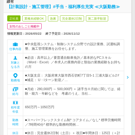
績有
【計装設計・施工管理】#手当・福利厚生充実 ≪大阪勤務≫
正社員
業種未経験OK
急募
完全週休2日制
第二新卒歓迎
女性のおしごと掲載中
情報更新日：2026/05/22
終了予定日：
2026/11/12
■中央監視システム・制御システム分野での設計業務、試運転調
整、施工管理業務をお任せします。
仕事内容
■必須：高卒以上／要普通自動車免許／基本的なPCスキル
（Word・Excel）／本求人の業務内容と類似の業務経験をお持ち
対象と
の方
なる方
■大阪支店： 大阪府東大阪市西石切町7丁目5-1 三浦大阪ビル2Ｆ
■補足： U・Iターン歓迎／…
勤務地
■月給：280,000円 ～ 500,000円 ＋ 諸手当※月給に関しては、経
験・能力・年齢などを 考慮のうえ、当社…
給与
650万円～1050万円
初年度
年収
■スーパーフレックスタイム制* コアタイム／なし* 標準労働時間
勤務
時間
／7時間40分* 標準的な勤務時間例…
■休日：完全週休2日制（土日）＋ 祝日■年間休日：125日（＋計
休日