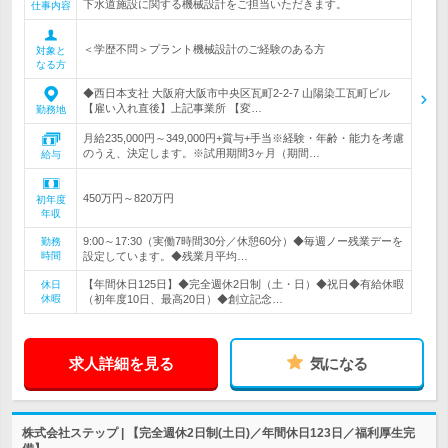
下水道施設に関する機械設計をご担当いただきます。
仕事内容
＜学歴不問＞プラント機械設計のご経験のある方
対象と
なる方
◆西日本支社 大阪府大阪市中央区瓦町2-2-7 山陽染工瓦町ビル
【雇い入れ直後】上記事業所 【変…
勤務地
月給235,000円～349,000円+賞与+手当※経験・年齢・能力を考慮
のうえ、決定します。※試用期間3ヶ月（期間…
給与
450万円～820万円
初年度
年収
9:00～17:30（実働7時間30分／休憩60分）◆毎週ノー残業デーを
勤務
時間
設定しています。◆残業月平均…
【年間休日125日】◆完全週休2日制（土・日）◆祝日◆有給休暇
休日
休暇
（初年度10日、最高20日）◆創立記念…
求人詳細を見る
気になる
株式会社ステップ | 【完全週休2日制(土日)／年間休日123日／福利厚生完