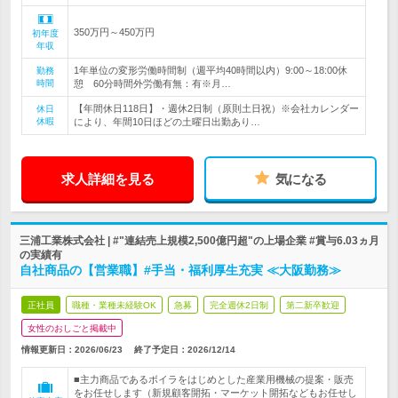
350万円～450万円
初年度
年収
1年単位の変形労働時間制（週平均40時間以内）9:00～18:00休
勤務
時間
憩 60分時間外労働有無：有※月…
【年間休日118日】・週休2日制（原則土日祝）※会社カレンダー
休日
休暇
により、年間10日ほどの土曜日出勤あり…
求人詳細を見る
気になる
三浦工業株式会社 | #"連結売上規模2,500億円超"の上場企業 #賞与6.03ヵ月
の実績有
自社商品の【営業職】#手当・福利厚生充実 ≪大阪勤務≫
正社員
職種・業種未経験OK
急募
完全週休2日制
第二新卒歓迎
女性のおしごと掲載中
情報更新日：2026/06/23
終了予定日：
2026/12/14
■主力商品であるボイラをはじめとした産業用機械の提案・販売
をお任せします（新規顧客開拓・マーケット開拓などもお任せし