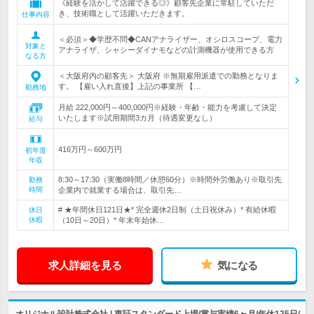
《経験を活かして活躍できる◎》顧客先企業に常駐していただ
き、技術職として活躍いただきます。
仕事内容
＜必須＞◆学歴不問◆CANアナライザー、オシロスコープ、電力
対象と
アナライザ、シャシーダイナモなどの計測機器が使用できる方
なる方
＜大阪府内の顧客先＞ 大阪府 ※無期雇用派遣での勤務となりま
す。 【雇い入れ直後】上記の事業所 【…
勤務地
月給 222,000円～400,000円※経験・年齢・能力を考慮して決定
いたします※試用期間3カ月（待遇変更なし）
給与
416万円～600万円
初年度
年収
8:30～17:30（実働8時間／休憩60分）※時間外労働あり※取引先
勤務
時間
企業内で就業する場合は、取引先…
# ★年間休日121日★* 完全週休2日制（土日祝休み）* 有給休暇
休日
休暇
（10日～20日）* 年末年始休…
求人詳細を見る
気になる