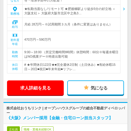
専・理系学部卒の方歓迎！
なる方
★転勤当面なし/リモート可 ★肥後橋駅より徒歩5分の好立地 ＜
大阪支社＞ 大阪府大阪市北区中之島3…
勤務地
月給 28万円～※試用期間３カ月（条件に変更はありません）
給与
470万円～590万円
初年度
年収
9:00～18:00 （所定労働時間8時間）休憩時間：60分※毎週水曜日
勤務
時間
はNO残業デー※時差出勤可能
# ★年間休日122日★■完全週休2日制（土日休み）■有給休暇15
休日
休暇
日～20日■祝日■年末年始■リフレ…
求人詳細を見る
気になる
株式会社おうちリンク | オープンハウスグループの総合不動産ディベロッパ
ー
《大阪》メンバー採用【金融・住宅ローン担当スタッフ】
正社員
職種・業種未経験OK