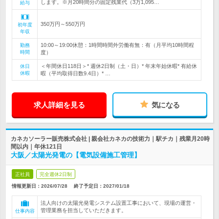
します。※月20時間分の固定残業代（3万1,095…
給与
350万円～550万円
初年度
年収
10:00～19:00休憩：1時間時間外労働有無：有（月平均10時間程
勤務
時間
度）
＜年間休日118日＞* 週休2日制（土・日）* 年末年始休暇* 有給休
休日
休暇
暇（平均取得日数9.4日）* …
求人詳細を見る
気になる
カネカソーラー販売株式会社 | 親会社カネカの技術力｜駅チカ｜残業月20時
間以内｜年休121日
大阪／太陽光発電の【電気設備施工管理】
正社員
完全週休2日制
情報更新日：2026/07/28
終了予定日：
2027/01/18
法人向けの太陽光発電システム設置工事において、現場の運営・
管理業務を担当していただきます。
仕事内容