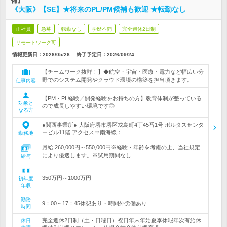
備】
《大阪》【SE】★将来のPL/PM候補も歓迎 ★転勤なし
正社員
急募
転勤なし
学歴不問
完全週休2日制
リモートワーク可
情報更新日：2026/05/26
終了予定日：
2026/09/24
【チームワーク抜群！】◆航空・宇宙・医療・電力など幅広い分
野でのシステム開発やクラウド環境の構築を担当頂きます。
仕事内容
【PM・PL経験／開発経験をお持ちの方】教育体制が整っている
対象と
ので成長しやすい環境です◎
なる方
●関西事業所● 大阪府堺市堺区戎島町4丁45番1号 ポルタスセンタ
ービル11階 アクセス⇒南海線：…
勤務地
月給 260,000円～550,000円※経験・年齢を考慮の上、当社規定
により優遇します。※試用期間なし
給与
350万円～1000万円
初年度
年収
勤務
9：00～17：45休憩あり・時間外労働あり
時間
完全週休2日制（土・日曜日）祝日年末年始夏季休暇年次有給休
休日