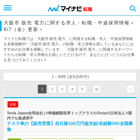
大阪市 販売 電力に関する求人・転職・中途採用情報＜
8/7（金）更新＞
マイナビ転職では「大阪市 販売 電力」に関連する転職・求人・中途採用情報
を多数掲載中!「大阪市 販売 電力」の転職・求人情報を探しているあなたにお
すすめのお仕事を掲載しています。「大阪市 販売 電力」に関連するキーワー
ドからも転職・求人情報をお探しいただけるので、あなたにぴったりのお仕事
を見つけてみてください!
1～50件 (全515件中)
…
1
2
3
4
5
11
新着
Tesla Japan合同会社 | #時価総額世界トップクラスのTeslaの日本法人 #国
内でも急成長中
テスラ車の【販売営業】自社株100万円超支給/未経験OK/全国募
集