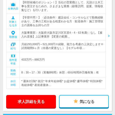
【幹部候補のポジション！】当社の営業職として、元請け土木工
事を受注するための、さまざまな業務（顧客訪問、提案、情報収
仕事内容
集など）を行います。
【学歴不問！】〈必須条件〉建設会社・コンサルなどで勤務経験
があり、工事の工程がある程度わかる方〈歓迎条件〉施工管理技
対象と
士の資格をお持ちの方
なる方
大阪事業部：大阪府大阪市淀川区宮原4－4－63 転勤：なし 【雇
入れ直後】上記事業所 【変更の範囲…
勤務地
月給293,000円～521,000円※経験、能力を考慮の上決定します※
試用期間6ヶ月（待遇の変更なし）【モデル年収…
給与
433万円～886万円
初年度
年収
勤務
8：30～17：30（実働8時間）休憩：60分時間外労働有無：有
時間
* 週休2日制* 祝日* 年末年始休暇* お盆休暇* 慶弔休暇* 特別休暇*
休日
休暇
有給休暇* 産前産後休…
求人詳細を見る
気になる