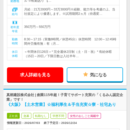
ル ※転勤あり 【…
勤務地
月給：21万2000円～33万3000円※経験、能力等を考慮の上、当
社規定により優遇します。※試用期間2ヵ月（待遇変…
給与
350万円～550万円
初年度
年収
8:30～17:15（実働8時間／休憩45分）休憩時間 12:00～12:45時
勤務
時間
間外労働有無：有（月…
＜年間休日126日＞* 完全週休2日制（土・日・祝）* 有給休暇
休日
休暇
（15日～20日／下限日数は入社半年…
求人詳細を見る
気になる
真柄建設株式会社 | 創業115年超！子育てサポート充実の「くるみん認定企
業」です！
《大阪》【土木営業】☆福利厚生＆手当充実☆寮・社宅あり
正社員
急募
転勤なし
学歴不問
女性のおしごと掲載中
情報更新日：2026/07/03
終了予定日：
2026/12/24