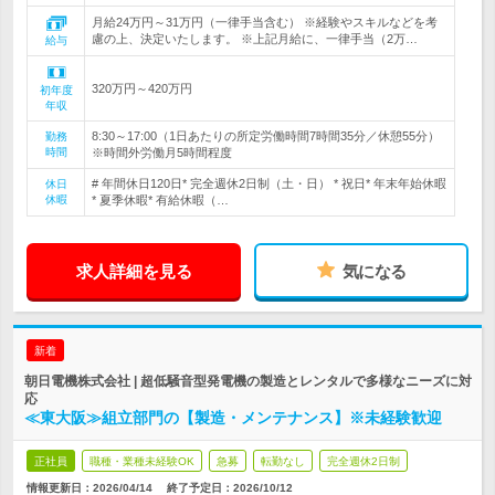
月給24万円～31万円（一律手当含む） ※経験やスキルなどを考
慮の上、決定いたします。 ※上記月給に、一律手当（2万…
給与
320万円～420万円
初年度
年収
8:30～17:00（1日あたりの所定労働時間7時間35分／休憩55分）
勤務
時間
※時間外労働月5時間程度
# 年間休日120日* 完全週休2日制（土・日） * 祝日* 年末年始休暇
休日
休暇
* 夏季休暇* 有給休暇（…
求人詳細を見る
気になる
新着
朝日電機株式会社 | 超低騒音型発電機の製造とレンタルで多様なニーズに対
応
≪東大阪≫組立部門の【製造・メンテナンス】※未経験歓迎
正社員
職種・業種未経験OK
急募
転勤なし
完全週休2日制
情報更新日：2026/04/14
終了予定日：
2026/10/12