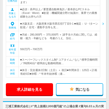
仕事内容
ます）
■必須：高卒以上／要普通自動車免許／基本的なPCスキル
（Excel・Word） ■歓迎：機械関連分野の知識や、業界での業務
対象と
経験をお持ちの方
なる方
■大阪支店： 大阪府東大阪市西石切7丁目5-1 ■補足： U・Iターン
歓迎／ 住宅・通勤手当等も充…
勤務地
■月給：280,000円 ～ 370,000円 ＋ 諸手当※月給に関しては、経
験・能力・年齢などを 考慮のうえ、当社…
給与
550万円～700万円
初年度
年収
■スーパーフレックスタイム制* コアタイム／なし* 標準労働時間
勤務
時間
／7時間40分* 標準的な勤務時間例…
■休日：完全週休2日制（土日）＋ 祝日■年間休日：125日＋計画
休日
休暇
有給5日■休暇：* 年末年始休暇（連…
求人詳細を見る
気になる
三浦工業株式会社 | #"売上規模2,000億円超"の上場企業 #賞与6.03ヵ月の実