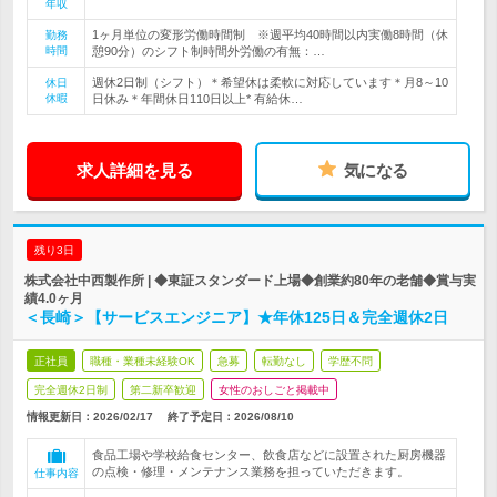
年収
1ヶ月単位の変形労働時間制 ※週平均40時間以内実働8時間（休
勤務
時間
憩90分）のシフト制時間外労働の有無：…
週休2日制（シフト）＊希望休は柔軟に対応しています＊月8～10
休日
休暇
日休み＊年間休日110日以上* 有給休…
求人詳細を見る
気になる
残り3日
株式会社中西製作所 | ◆東証スタンダード上場◆創業約80年の老舗◆賞与実
績4.0ヶ月
＜長崎＞【サービスエンジニア】★年休125日＆完全週休2日
正社員
職種・業種未経験OK
急募
転勤なし
学歴不問
完全週休2日制
第二新卒歓迎
女性のおしごと掲載中
情報更新日：2026/02/17
終了予定日：
2026/08/10
食品工場や学校給食センター、飲食店などに設置された厨房機器
の点検・修理・メンテナンス業務を担っていただきます。
仕事内容