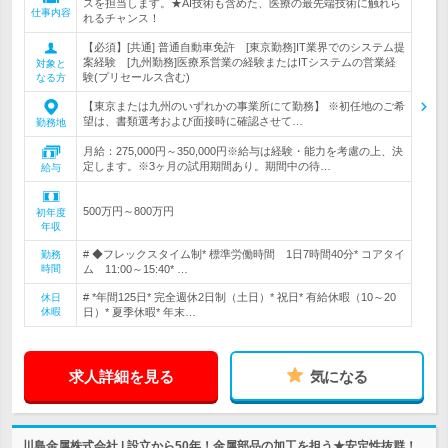
スを担当します。★AI技術も含めた、医療の最先端技術に触れら
仕事内容
れるチャンス！
【必須】[共通] 普通自動車免許 [東京勤務]IT業界でのシステム提
案経験 [九州勤務]医療系営業の経験またはITシステムの営業経
対象と
験(プリセールス含む)
なる方
【東京または九州のいずれかの事業所にて勤務】 ※初任地のご希
望は、書類選考および面接時に確認させて…
勤務地
月給：275,000円～350,000円※給与は経験・能力を考慮の上、決
定します。※3ヶ月の試用期間あり。期間中の待…
給与
500万円～800万円
初年度
年収
# ◆フレックスタイム制* 標準労働時間 1日7時間40分* コアタイ
勤務
時間
ム 11:00～15:40* …
# *年間125日* 完全週休2日制（土日）* 祝日* 有給休暇（10～20
休日
休暇
日）* 夏季休暇* 年末…
求人詳細を見る
気になる
川島金属株式会社 | 設立から50年！金属部品の加工を担う★安定性抜群！