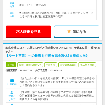
勤務
8:00～17:15（休憩75分）
時間
# 年間休日数112日週休2日制（月8～10日）※会社カレンダーに
休日
休暇
よる※日曜と祝日は固定休夏季休暇年…
求人詳細を見る
気になる
株式会社エコア | 九州のLPガス供給量シェアNo.1(※)│年休122日・賞与4.5
ヶ月～
【ルート営業】への挑戦を応援★完全週休2日※個人向け
正社員
職種・業種未経験OK
学歴不問
完全週休2日制
第二新卒歓迎
情報更新日：2026/07/23
終了予定日：
2026/08/27
《あたたかい日々を支えるお仕事》LPガスや機器関連の手続きや
お困りごとを解決する業務を担当★新規開拓や飛び込み営業はな
仕事内容
し！契約先を回ります
【未経験・第二新卒歓迎】◎40歳までの方※ ◎学歴不問◎普通
免許★正社員デビューや業界未経験の先輩も多数活躍中★理想の
対象と
勤務スタイルを選択可能
なる方