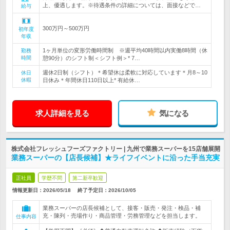
上、優遇します。※待遇条件の詳細については、面接などで…
給与
300万円～500万円
初年度
年収
1ヶ月単位の変形労働時間制 ※週平均40時間以内実働8時間（休
勤務
時間
憩90分）のシフト制＜シフト例＞* 7…
週休2日制（シフト）＊希望休は柔軟に対応しています＊月8～10
休日
休暇
日休み＊年間休日110日以上* 有給休…
求人詳細を見る
気になる
株式会社フレッシュフーズファクトリー | 九州で業務スーパーを15店舗展開
業務スーパーの【店長候補】★ライフイベントに沿った手当充実
正社員
学歴不問
第二新卒歓迎
情報更新日：2026/05/18
終了予定日：
2026/10/05
業務スーパーの店長候補として、接客・販売・発注・検品・補
充・陳列・売場作り・商品管理・労務管理などを担当します。
仕事内容