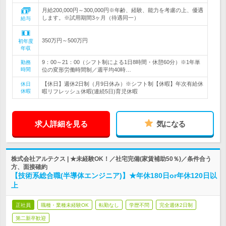
月給200,000円～300,000円※年齢、経験、能力を考慮の上、優遇
します。※試用期間3ヶ月（待遇同一）
給与
350万円～500万円
初年度
年収
9：00～21：00（シフト制による1日8時間・休憩60分）※1年単
勤務
時間
位の変形労働時間制／週平均40時…
【休日】週休2日制（月9日休み）※シフト制【休暇】年次有給休
休日
休暇
暇リフレッシュ休暇(連続5日)育児休暇
求人詳細を見る
気になる
株式会社アルテクス | ★未経験OK！／社宅完備(家賃補助50％)／条件合う
方、面接確約
【技術系総合職(半導体エンジニア)】★年休180日or年休120日以
上
正社員
職種・業種未経験OK
転勤なし
学歴不問
完全週休2日制
第二新卒歓迎