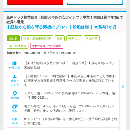
島原ドック協業組合 | 創業50年超の安定インフラ事業！利益は賞与年3回で
社員へ還元
未経験から船を守る溶接のプロへ【 船舶修繕 】★賞与7か月
正社員
職種・業種未経験OK
急募
転勤なし
学歴不問
第二新卒歓迎
女性のおしごと掲載中
情報更新日：2026/06/30
終了予定日：
2026/08/31
【船体の修繕や改造に伴う鉄工・溶接作業】★賞与実績7ヶ月／
未経験歓迎
仕事内容
【未経験OK／20・30代活躍中】◆高卒以上◆ものづくりや船舶
に興味がある方歓迎！異業種 からの転職者も多数活躍していま
対象と
す。
なる方
＜戸町工場＞ 〒850-0952 長崎県長崎市戸町4-27-36 ＜本社工場
＞ 〒855-0823…
勤務地
モデル年収：477万円～711万円月給：230,000円～360,000円※
年齢、経験、能力を考慮の上、優遇します。
給与
8:00～17:00（実働7時間40分／休憩80分）※月平均残業時間は約
勤務
時間
14時間20分。