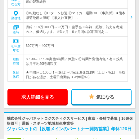
置の製造経験
なる方
◎転勤なし ◎UIターン歓迎 ◎マイカー通勤OK 《事業所》 ■熊本
県菊池郡大津町 【雇入れ直後】…
勤務地
月給：18万1000円～22万円 + 諸手当※年齢、経験、能力を考慮
の上、優遇します。※3ヶ月～6ヶ月間の試用期間あ…
給与
320万円～400万円
初年度
年収
8：30～17：30実働8時間／休憩60分時間外労働有無：有※残業
勤務
時間
は月平均20時間程度
★年間休日105日！≪休日≫◇完全週休2日制（土日・祝日）※祝
休日
休暇
日がある週は、土曜日出勤あり≪休暇≫◇…
求人詳細を見る
気になる
株式会社ジャパネットロジスティクスサービス | 東京・長崎で募集｜16連休
取得可｜通販・スポーツ地域創生事業等
ジャパネットの【反響メインのパートナー開拓営業】年休126日