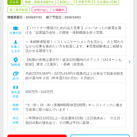
正社員
職種・業種未経験OK
転勤なし
学歴不問
完全週休2日制
第二新卒歓迎
女性のおしごと掲載中
情報更新日：2026/07/31
終了予定日：
2026/10/01
【 パートナー獲得のための法人営業 】ジャパネットの家電を届
ける「設置協力会社」の開拓・体制構築を担う営業。
仕事内容
＜ 未経験者歓迎！＞コミュニケーション力を活かし、人と関わり
ながら仕事を進めたい方を歓迎します。★営業経験者はご経験を
対象と
活かせる環境です。
なる方
【転勤の有無は選択可！徒歩10分圏内のオフィス！UIJターンも
歓迎】 東京（江東区）・長崎（佐世保…
勤務地
月給23万9,584円～32万5,614円※残業代は１分単位で別途全額支
給※賞与年２回（昨年度3.8か月分）※月給の…
給与
400万円～510万円
初年度
年収
* 9：00～18：00（実働8時間/休憩1時間）# ＼ ストイックに働き
勤務
時間
方改革に取り組んでいます！…
―年間休日120日以上―完全週休2日制（土日祝休み） ※土日・
休日
休暇
祝日出勤の場合あり。その際は平日に振替…