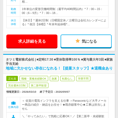
給与
相…
1年単位の変形労働時間制（週平均40時間以内）* 7：00～15：
勤務
時間
00（6～9月）* 7：00～18…
【休日】* 週休2日制（日曜固定休／土曜日は会社カレンダーによ
休日
休暇
る）* 祝日【休暇】* 年末年始休暇*…
求人詳細を見る
気になる
タツミ電材株式会社 | ■定時17:30 ■育休取得率100％ ■賞与最大年3回 ■家族
手当支給
地域に欠かせない存在になれる！【提案スタッフ】★退職金あり
正社員
職種・業種未経験OK
急募
転勤なし
学歴不問
完全週休2日制
第二新卒歓迎
情報更新日：2026/03/10
終了予定日：
2026/09/07
＜ 佐賀の電気インフラを支える仕事 ＞Panasonicなど大手メーカ
ー商品の紹介・納品をお任せ！★既存顧客中心★工事は担当しま
仕事内容
せん
＼「やってみたい」で気軽に応募OK！／【第二新卒・未経験歓