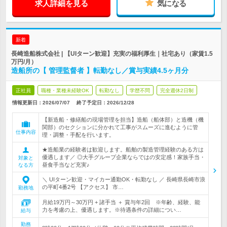
求人詳細を見る
気になる
新着
長崎造船株式会社 | 【UIターン歓迎】充実の福利厚生｜社宅あり（家賃1.5
万円/月）
造船所の【 管理監督者 】転勤なし／賞与実績4.5ヶ月分
正社員
職種・業種未経験OK
転勤なし
学歴不問
完全週休2日制
情報更新日：2026/07/07
終了予定日：
2026/12/28
【新造船・修繕船の現場管理を担当】造船（船体部）と造機（機
関部）のセクションに分かれて工事がスムーズに進むように管
仕事内容
理・調整・手配を行います。
★造船業の経験者は歓迎します。船舶の製造管理経験のある方は
優遇します／ ◎大手グループ企業ならではの安定感！家族手当・
対象と
昼食手当など充実♪
なる方
＼ UIターン歓迎・マイカー通勤OK・転勤なし ／ 長崎県長崎市浪
の平町4番2号 【アクセス】 市…
勤務地
月給19万円～30万円 + 諸手当 ＋ 賞与年2回 ※年齢、経験、能
力を考慮の上、優遇します。※待遇条件の詳細につい…
給与
勤務