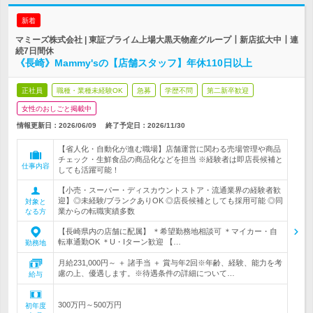
新着
マミーズ株式会社 | 東証プライム上場大黒天物産グループ┃新店拡大中┃連
続7日間休
《長崎》Mammy'sの【店舗スタッフ】年休110日以上
正社員
職種・業種未経験OK
急募
学歴不問
第二新卒歓迎
女性のおしごと掲載中
情報更新日：2026/06/09
終了予定日：
2026/11/30
【省人化・自動化が進む職場】店舗運営に関わる売場管理や商品
チェック・生鮮食品の商品化などを担当 ※経験者は即店長候補と
仕事内容
しても活躍可能！
【小売・スーパー・ディスカウントストア・流通業界の経験者歓
迎】◎未経験/ブランクありOK ◎店長候補としても採用可能 ◎同
対象と
業からの転職実績多数
なる方
【長崎県内の店舗に配属】 ＊希望勤務地相談可 ＊マイカー・自
転車通勤OK ＊U・Iターン歓迎 【…
勤務地
月給231,000円～ ＋ 諸手当 ＋ 賞与年2回※年齢、経験、能力を考
慮の上、優遇します。※待遇条件の詳細について…
給与
300万円～500万円
初年度