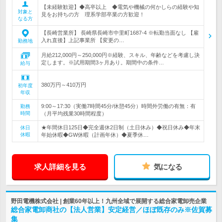
【未経験歓迎】◆高卒以上 ◆電気や機械の何かしらの経験や知
対象と
見をお持ちの方 理系学部卒業の方歓迎！
なる方
【長崎営業所】 長崎県長崎市中里町1687-4 ※転勤当面なし 【雇
入れ直後】上記事業所 【変更の…
勤務地
月給212,000円～250,000円※経験、スキル、年齢などを考慮し決
定します。※試用期間3ヶ月あり。期間中の条件…
給与
380万円～410万円
初年度
年収
9:00～17:30（実働7時間45分/休憩45分）時間外労働の有無：有
勤務
時間
（月平均残業30時間程度）
★年間休日125日◆完全週休2日制（土日休み）◆祝日休み◆年末
休日
休暇
年始休暇◆GW休暇（計画年休）◆夏季休…
求人詳細を見る
気になる
野田電機株式会社 | 創業60年以上！九州全域で展開する総合家電卸売企業
総合家電卸商社の【法人営業】安定経営／ほぼ既存のみ※佐賀募
集