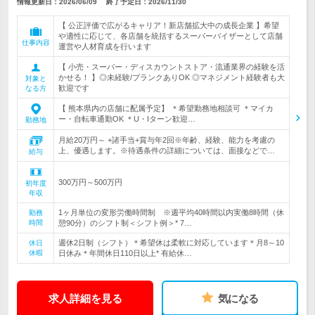
情報更新日：2026/06/09
終了予定日：
2026/11/30
【 公正評価で広がるキャリア！新店舗拡大中の成長企業 】希望
や適性に応じて、各店舗を統括するスーパーバイザーとして店舗
仕事内容
運営や人材育成を行います
【 小売・スーパー・ディスカウントストア・流通業界の経験を活
かせる！ 】◎未経験/ブランクありOK ◎マネジメント経験者も大
対象と
歓迎です
なる方
【 熊本県内の店舗に配属予定】 ＊希望勤務地相談可 ＊マイカ
ー・自転車通勤OK ＊U・Iターン歓迎…
勤務地
月給20万円～ +諸手当+賞与年2回※年齢、経験、能力を考慮の
上、優遇します。※待遇条件の詳細については、面接などで…
給与
300万円～500万円
初年度
年収
1ヶ月単位の変形労働時間制 ※週平均40時間以内実働8時間（休
勤務
時間
憩90分）のシフト制＜シフト例＞* 7…
週休2日制（シフト）＊希望休は柔軟に対応しています＊月8～10
休日
休暇
日休み＊年間休日110日以上* 有給休…
求人詳細を見る
気になる