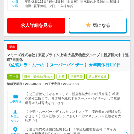
年間休日111日* 週休2日制（土日祝）※祝日のある週の土曜日は
休日
休暇
出勤* 夏季休暇（2日）* 年末年始…
求人詳細を見る
気になる
新着
マミーズ株式会社 | 東証プライム上場 大黒天物産グループ｜新店拡大中｜連
続7日間休
《佐賀》ラ・ムーの【 スーパーバイザー 】★年間休日110日
正社員
職種・業種未経験OK
急募
学歴不問
第二新卒歓迎
情報更新日：2026/06/09
終了予定日：
2026/11/30
【 公正評価で広がるキャリア！新店舗拡大中の成長企業 】希望
や適性に応じて、各店舗を統括するスーパーバイザーとして店舗
仕事内容
運営や人材育成を行います
【 小売・スーパー・ディスカウントストア・流通業界の経験を活
かせる！ 】◎未経験/ブランクありOK ◎マネジメント経験者も大
対象と
歓迎です
なる方
【 佐賀県内の店舗に配属予定】 ＊希望勤務地相談可 ＊マイカ
ー・自転車通勤OK ＊U・Iターン歓迎…