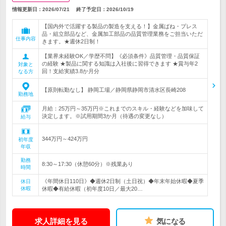
情報更新日：2026/07/21
終了予定日：
2026/10/19
【国内外で活躍する製品の製造を支える！】金属ばね・プレス
品・組立部品など、金属加工部品の品質管理業務をご担当いただ
仕事内容
きます。★週休2日制！
【業界未経験OK／学歴不問】《必須条件》品質管理・品質保証
の経験 ★製品に関する知識は入社後に習得できます ★賞与年2
対象と
回！支給実績3.8か月分
なる方
【原則転勤なし】 静岡工場／静岡県静岡市清水区長崎208
勤務地
月給：25万円～35万円※これまでのスキル・経験などを加味して
決定します。※試用期間3か月（待遇の変更なし）
給与
344万円～424万円
初年度
年収
勤務
8:30～17:30（休憩60分）※残業あり
時間
《年間休日110日》◆週休2日制（土日祝）◆年末年始休暇◆夏季
休日
休暇
休暇◆有給休暇（初年度10日／最大20…
求人詳細を見る
気になる