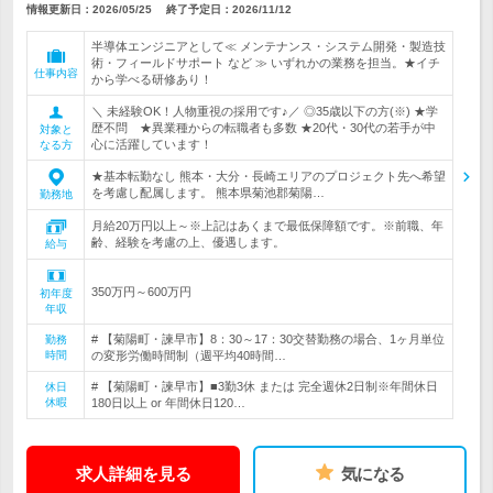
情報更新日：2026/05/25
終了予定日：
2026/11/12
半導体エンジニアとして≪ メンテナンス・システム開発・製造技
術・フィールドサポート など ≫ いずれかの業務を担当。★イチ
仕事内容
から学べる研修あり！
＼ 未経験OK！人物重視の採用です♪／ ◎35歳以下の方(※) ★学
歴不問 ★異業種からの転職者も多数 ★20代・30代の若手が中
対象と
心に活躍しています！
なる方
★基本転勤なし 熊本・大分・長崎エリアのプロジェクト先へ希望
を考慮し配属します。 熊本県菊池郡菊陽…
勤務地
月給20万円以上～※上記はあくまで最低保障額です。※前職、年
齢、経験を考慮の上、優遇します。
給与
350万円～600万円
初年度
年収
# 【菊陽町・諫早市】8：30～17：30交替勤務の場合、1ヶ月単位
勤務
時間
の変形労働時間制（週平均40時間…
# 【菊陽町・諫早市】■3勤3休 または 完全週休2日制※年間休日
休日
休暇
180日以上 or 年間休日120…
求人詳細を見る
気になる