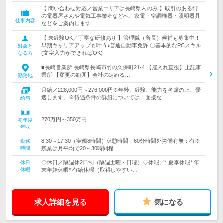
【 問い合わせ対応／営業エリアは長崎県内のみ 】取引のある街
の電器屋さんや電気工事業者などへ、家電・空調機器・照明器具
仕事内容
などをご案内します
【 未経験OK／丁寧な研修あり 】管理職（所長）候補も募集中！
早期キャリアアップも叶う♪普通自動車免許 〇基本的なPCスキル
対象と
(文字入力ができればOK)
なる方
■長崎営業所 長崎県長崎市竹の久保町21-4 【雇入れ直後】上記事
業所 【変更の範囲】会社の定める…
勤務地
月給／228,000円～276,000円※年齢、経験、能力を考慮の上、優
遇します。※待遇条件の詳細については、面接な…
給与
270万円～350万円
初年度
年収
8:30～17:30（実働8時間）休憩時間：60分時間外労働有無：有※
勤務
時間
残業は月平均で20～30時間程…
◇休日／隔週休2日制（隔週土曜・日曜）◇休暇／* 夏季休暇* 年
休日
休暇
末年始休暇* 有給休暇（取得しやすい…
求人詳細を見る
気になる