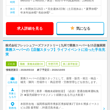
8時00分～17時00分／休憩：60分※平均残業時間：23時間/月
時間
# ＜年間休日125日＞* 完全週休2日制（土日祝休み）* 夏季休暇*
休日
休暇
年末年始休暇* 有給休暇* …
求人詳細を見る
気になる
株式会社フレッシュフーズファクトリー | 九州で業務スーパーを15店舗展開
業務スーパーの【店舗スタッフ】ライフイベントに沿った手当充
実
正社員
職種・業種未経験OK
学歴不問
第二新卒歓迎
情報更新日：2026/05/18
終了予定日：
2026/10/05
業務スーパーの店舗スタッフとして、接客・販売・発注・検品・
補充・陳列・売場作り・商品管理・労務管理などを担当します。
仕事内容
【学歴不問｜業界・職種未経験歓迎】《必須》普通自動車運転免
対象と
許 ★販売経験やマネジメント経験がある方は大歓迎！
なる方
本部所在地：福岡県福岡市博多区博多駅東2丁目8-6 博多イースト
ビル2階 最寄駅：JR鹿児島本線／…
勤務地