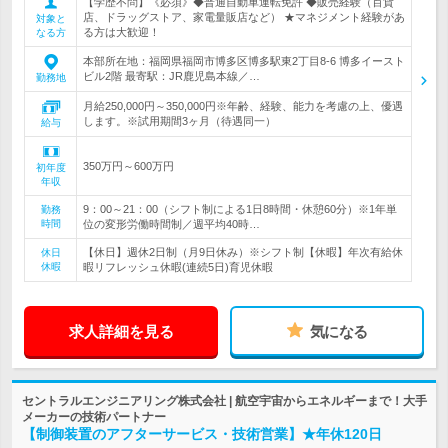
【学歴不問】《必須》◆普通自動車運転免許 ◆販売経験（百貨
店、ドラッグストア、家電量販店など） ★マネジメント経験があ
対象と
る方は大歓迎！
なる方
本部所在地：福岡県福岡市博多区博多駅東2丁目8-6 博多イースト
ビル2階 最寄駅：JR鹿児島本線／…
勤務地
月給250,000円～350,000円※年齢、経験、能力を考慮の上、優遇
します。※試用期間3ヶ月（待遇同一）
給与
350万円～600万円
初年度
年収
9：00～21：00（シフト制による1日8時間・休憩60分）※1年単
勤務
時間
位の変形労働時間制／週平均40時…
【休日】週休2日制（月9日休み）※シフト制【休暇】年次有給休
休日
休暇
暇リフレッシュ休暇(連続5日)育児休暇
求人詳細を見る
気になる
セントラルエンジニアリング株式会社 | 航空宇宙からエネルギーまで！大手
メーカーの技術パートナー
【制御装置のアフターサービス・技術営業】★年休120日