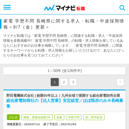
家電 学歴不問 長崎県に関する求人・転職・中途採用情
報＜8/7（金）更新＞
マイナビ転職では「家電 学歴不問 長崎県」に関連する転職・求人・中途採用
情報を多数掲載中!「家電 学歴不問 長崎県」の転職・求人情報を探しているあ
なたにおすすめのお仕事を掲載しています。「家電 学歴不問 長崎県」に関連
するキーワードからも転職・求人情報をお探しいただけるので、あなたにぴっ
たりのお仕事を見つけてみてください!
1～50件 (全126件中)
1
2
3
野田電機株式会社 | 創業60年以上！九州全域で展開する総合家電卸売企業
総合家電卸商社の【法人営業】安定経営／ほぼ既存のみ※長崎募
集
正社員
職種・業種未経験OK
急募
学歴不問
第二新卒歓迎
情報更新日：2026/07/14
終了予定日：
2027/01/04