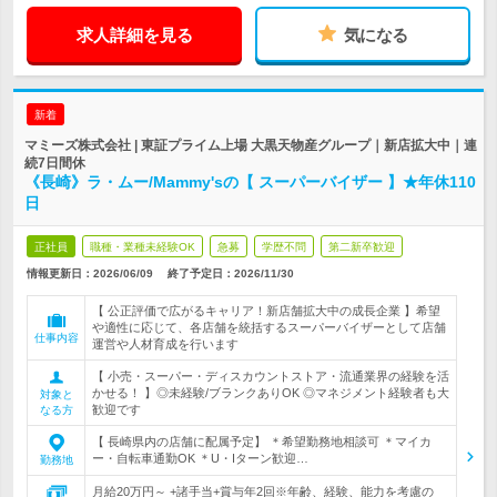
求人詳細を見る
気になる
新着
マミーズ株式会社 | 東証プライム上場 大黒天物産グループ｜新店拡大中｜連
続7日間休
《長崎》ラ・ムー/Mammy'sの【 スーパーバイザー 】★年休110
日
正社員
職種・業種未経験OK
急募
学歴不問
第二新卒歓迎
情報更新日：2026/06/09
終了予定日：
2026/11/30
【 公正評価で広がるキャリア！新店舗拡大中の成長企業 】希望
や適性に応じて、各店舗を統括するスーパーバイザーとして店舗
仕事内容
運営や人材育成を行います
【 小売・スーパー・ディスカウントストア・流通業界の経験を活
かせる！ 】◎未経験/ブランクありOK ◎マネジメント経験者も大
対象と
歓迎です
なる方
【 長崎県内の店舗に配属予定】 ＊希望勤務地相談可 ＊マイカ
ー・自転車通勤OK ＊U・Iターン歓迎…
勤務地
月給20万円～ +諸手当+賞与年2回※年齢、経験、能力を考慮の