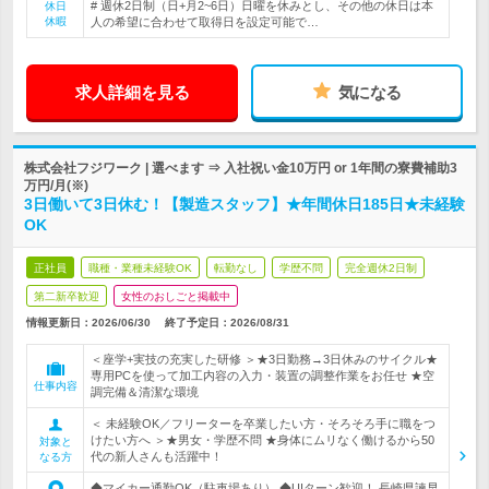
# 週休2日制（日+月2~6日）日曜を休みとし、その他の休日は本
休日
休暇
人の希望に合わせて取得日を設定可能で…
求人詳細を見る
気になる
株式会社フジワーク | 選べます ⇒ 入社祝い金10万円 or 1年間の寮費補助3
万円/月(※)
3日働いて3日休む！【製造スタッフ】★年間休日185日★未経験
OK
正社員
職種・業種未経験OK
転勤なし
学歴不問
完全週休2日制
第二新卒歓迎
女性のおしごと掲載中
情報更新日：2026/06/30
終了予定日：
2026/08/31
＜座学+実技の充実した研修 ＞★3日勤務→3日休みのサイクル★
専用PCを使って加工内容の入力・装置の調整作業をお任せ ★空
仕事内容
調完備＆清潔な環境
＜ 未経験OK／フリーターを卒業したい方・そろそろ手に職をつ
けたい方へ ＞★男女・学歴不問 ★身体にムリなく働けるから50
対象と
代の新人さんも活躍中！
なる方
◆マイカー通勤OK（駐車場あり） ◆UIターン歓迎！ 長崎県諫早