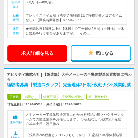
360万円～400万円
初年度
年収
フレックスタイム制（標準労働時間 1日7時40間分／コアタイム
勤務
時間
なし）【勤務時間帯例】8：50～17：…
★年間休日129日以上# 【休日】◇完全週休2日制（土日祝）⇒休
休日
休暇
日出勤を行う場合がありますが、 その…
求人詳細を見る
気になる
アビリティ株式会社 | 【製造部】大手メーカーの半導体製造装置製造に携わ
る
経験者募集【製造スタッフ】完全週休2日制×夜勤ナシ×残業削減
正社員
転勤なし
学歴不問
完全週休2日制
第二新卒歓迎
情報更新日：2026/05/08
終了予定日：
2026/10/29
大手メーカー半導体製造装置にかかわる部品の組立やクリーンル
ームでの製造業務をお任せします。 ◇夜勤なし ◇残業20h程度
仕事内容
◇基本土日・祝日休み
《残業月20h程度とメリハリもしっかり！》必須：半導体製造装
対象と