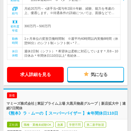
勤務地
月給20万円～ +諸手当+賞与年2回※年齢、経験、能力を考慮の
上、優遇します。※待遇条件の詳細については、面接などで…
給与
300万円～500万円
初年度
年収
1ヶ月単位の変形労働時間制 ※週平均40時間以内実働8時間（休
勤務
時間
憩90分）のシフト制＜シフト例＞* 7…
週休2日制（シフト）＊希望休は柔軟に対応しています＊月8～10
休日
休暇
日休み＊年間休日110日以上* 有給休…
求人詳細を見る
気になる
新着
マミーズ株式会社 | 東証プライム上場 大黒天物産グループ｜新店拡大中｜連
続7日間休
《熊本》ラ・ムーの【 スーパーバイザー 】★年間休日110日
正社員
職種・業種未経験OK
急募
学歴不問
第二新卒歓迎