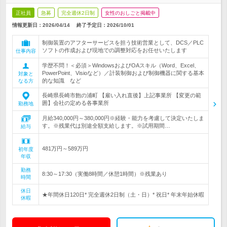
正社員
急募
完全週休2日制
女性のおしごと掲載中
情報更新日：2026/04/14
終了予定日：
2026/10/01
制御装置のアフターサービスを担う技術営業として、DCS／PLC
ソフトの作成および現地での調整対応をお任せいたします
仕事内容
学歴不問！＜必須＞WindowsおよびOAスキル（Word、Excel、
PowerPoint、Visioなど）／計装制御および制御機器に関する基本
対象と
的な知識 など
なる方
長崎県長崎市飽の浦町 【雇い入れ直後】上記事業所 【変更の範
囲】会社の定める各事業所
勤務地
月給340,000円～380,000円※経験・能力を考慮して決定いたしま
す。※残業代は別途全額支給します。※試用期間…
給与
481万円～589万円
初年度
年収
勤務
8:30～17:30（実働8時間／休憩1時間）※残業あり
時間
休日
★年間休日120日* 完全週休2日制（土・日）* 祝日* 年末年始休暇
休暇