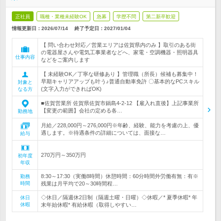
正社員
職種・業種未経験OK
急募
学歴不問
第二新卒歓迎
情報更新日：2026/07/14
終了予定日：
2027/01/04
【 問い合わせ対応／営業エリアは佐賀県内のみ 】取引のある街
の電器屋さんや電気工事業者などへ、家電・空調機器・照明器具
仕事内容
などをご案内します
【 未経験OK／丁寧な研修あり 】管理職（所長）候補も募集中！
早期キャリアアップも叶う♪普通自動車免許 〇基本的なPCスキル
対象と
(文字入力ができればOK)
なる方
■佐賀営業所 佐賀県佐賀市鍋島4-2-12 【雇入れ直後】上記事業所
【変更の範囲】会社の定める各…
勤務地
月給／228,000円～276,000円※年齢、経験、能力を考慮の上、優
遇します。※待遇条件の詳細については、面接な…
給与
270万円～350万円
初年度
年収
8:30～17:30（実働8時間）休憩時間：60分時間外労働有無：有※
勤務
時間
残業は月平均で20～30時間程…
◇休日／隔週休2日制（隔週土曜・日曜）◇休暇／* 夏季休暇* 年
休日
休暇
末年始休暇* 有給休暇（取得しやすい…