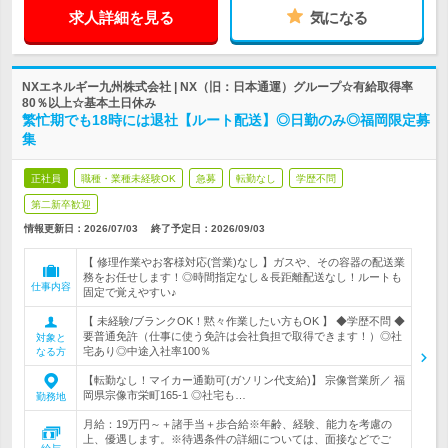
求人詳細を見る
気になる
NXエネルギー九州株式会社 | NX（旧：日本通運）グループ☆有給取得率
80％以上☆基本土日休み
繁忙期でも18時には退社【ルート配送】◎日勤のみ◎福岡限定募
集
正社員
職種・業種未経験OK
急募
転勤なし
学歴不問
第二新卒歓迎
情報更新日：2026/07/03
終了予定日：
2026/09/03
【 修理作業やお客様対応(営業)なし 】ガスや、その容器の配送業
務をお任せします！◎時間指定なし＆長距離配送なし！ルートも
仕事内容
固定で覚えやすい♪
【 未経験/ブランクOK！黙々作業したい方もOK 】 ◆学歴不問 ◆
要普通免許（仕事に使う免許は会社負担で取得できます！）◎社
対象と
宅あり◎中途入社率100％
なる方
【転勤なし！マイカー通勤可(ガソリン代支給)】 宗像営業所／ 福
岡県宗像市栄町165-1 ◎社宅も…
勤務地
月給：19万円～＋諸手当＋歩合給※年齢、経験、能力を考慮の
上、優遇します。※待遇条件の詳細については、面接などでご