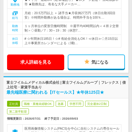
市 ★勤務先は、有名な大手メーカー…
勤務地
月給：20.5万円以上 ＋ 諸手当★月収例27万円（休日出勤3回目
安）※時間外勤務がある場合は、時間外手当を100％…
給与
１ヶ月単位の変形労働時間制 ※週平均40時間以内＜４班２交替
勤務
時間
制＞◇昼勤／7：30～19：30（休憩7…
# ☆年間休日185日！☆# 有給全消化もOK！≪休日≫◇月15日以
休日
休暇
上※事業所カレンダーによる（3勤…
求人詳細を見る
気になる
富士フイルムメディカル株式会社 | 富士フイルムグループ｜フレックス｜借
上社宅・家賃手当あり
最先端医療に関われる【ITセールス】★年休125日★
正社員
職種・業種未経験OK
急募
学歴不問
完全週休2日制
第二新卒歓迎
情報更新日：2026/07/31
終了予定日：
2026/09/03
医用画像情報システム(PACS)を中心に自社システムの専任セール