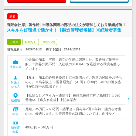
新着
有限会社岸川製作所 | 半導体関連の部品の注文が増加しており業績好調！
スキルを好環境で活かす！【製造管理者候補】※経験者募集
正社員
転勤なし
学歴不問
情報更新日：2026/06/12
終了予定日：
2026/12/03
◎金属の加工・溶接・組立の生産に関連した、製造技術業務全
般。※業界知識不問！入社後のスキルUPを応援する環境も整っ
仕事内容
ています。
【板金・加工の経験者優遇】◎分野問わず、製造の経験をお持ち
の方。※高卒以上 ※要普通免許（AT可）◎30代・40代の働き盛
対象と
りが活躍中の職場です！
なる方
【転勤なし／マイカー通勤可】 長崎県長崎市神ノ島町3丁目526
番地64 【雇入れ直後】上記事業所…
勤務地
月給／35万円～60万円＋諸手当＋賞与年2回※年齢、能力を考慮
の上、優遇します。※待遇条件の詳細については、面接など…
給与
490万円～840万円
初年度
年収