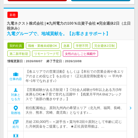
新着
九電ネクスト株式会社 | ■九州電力の100％出資子会社 ■完全週休2日（土日
祝休み）
九電グループで、地域貢献を。【お客さまサポート】
契約社員
職種・業種未経験OK
急募
学歴不問
完全週休2日制
第二新卒歓迎
リモートワーク可
女性のおしごと掲載中
情報更新日：2026/08/07
終了予定日：
2026/10/08
【各エリアでの営業活動】もしくは【本社での営業企画や各エリ
アのまとめ役など】をお任せ！《正社員登用制度有り ⇒ 平均半
仕事内容
年~1年でなれます♪》
【営業経験がある方歓迎！】◎社会人経験が5年以上ある方(5年
未満もOK)★子育て世代も活躍中！【残業月平均4.6h&フレック
対象と
スで『抜群の働きやすさ』】
なる方
初任配属地は、原則九州内の希望エリア（北九州、福岡、長崎、
大分、熊本、宮崎、鹿児島）となります♪…
勤務地
月給 230,000円～ + 諸手当＋賞与年2回※原則として年齢に応じ
た月例賃金をご提案します。 ★正社員登用後は、…
給与