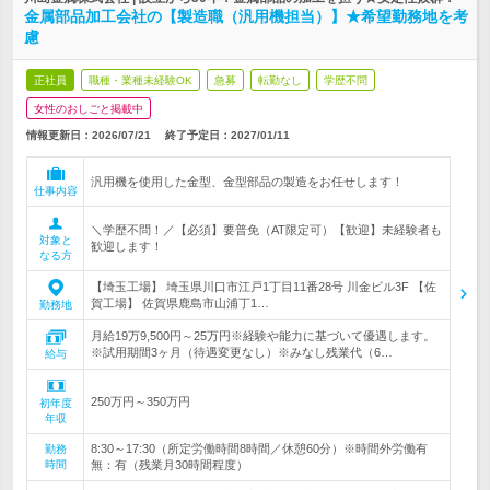
金属部品加工会社の【製造職（汎用機担当）】★希望勤務地を考
慮
正社員
職種・業種未経験OK
急募
転勤なし
学歴不問
女性のおしごと掲載中
情報更新日：2026/07/21
終了予定日：
2027/01/11
汎用機を使用した金型、金型部品の製造をお任せします！
仕事内容
＼学歴不問！／【必須】要普免（AT限定可）【歓迎】未経験者も
対象と
歓迎します！
なる方
【埼玉工場】 埼玉県川口市江戸1丁目11番28号 川金ビル3F 【佐
賀工場】 佐賀県鹿島市山浦丁1…
勤務地
月給19万9,500円～25万円※経験や能力に基づいて優遇します。
※試用期間3ヶ月（待遇変更なし）※みなし残業代（6…
給与
250万円～350万円
初年度
年収
8:30～17:30（所定労働時間8時間／休憩60分）※時間外労働有
勤務
時間
無：有（残業月30時間程度）