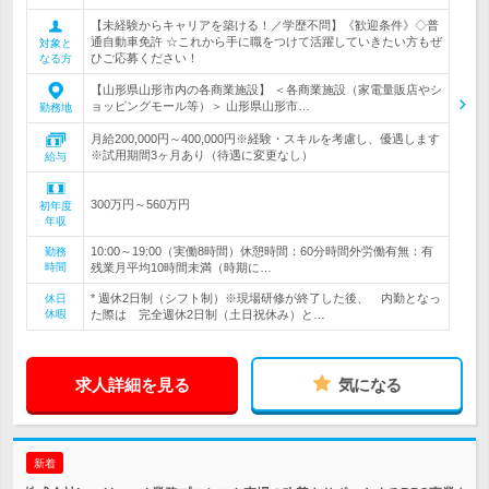
【未経験からキャリアを築ける！／学歴不問】《歓迎条件》◇普
通自動車免許 ☆これから手に職をつけて活躍していきたい方もぜ
対象と
ひご応募ください！
なる方
【山形県山形市内の各商業施設】 ＜各商業施設（家電量販店やシ
ョッピングモール等）＞ 山形県山形市…
勤務地
月給200,000円～400,000円※経験・スキルを考慮し、優遇します
※試用期間3ヶ月あり（待遇に変更なし）
給与
300万円～560万円
初年度
年収
10:00～19:00（実働8時間）休憩時間：60分時間外労働有無：有
勤務
時間
残業月平均10時間未満（時期に…
* 週休2日制（シフト制）※現場研修が終了した後、 内勤となっ
休日
休暇
た際は 完全週休2日制（土日祝休み）と…
求人詳細を見る
気になる
新着