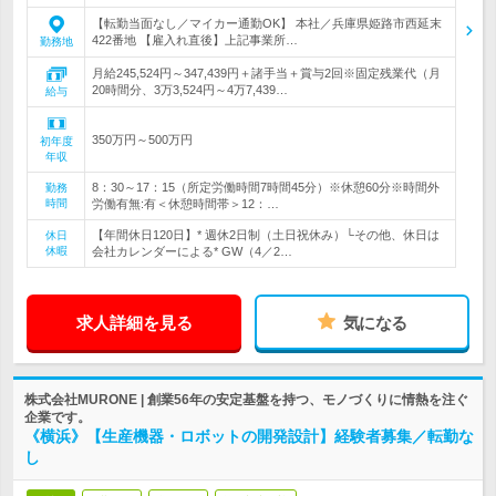
【転勤当面なし／マイカー通勤OK】 本社／兵庫県姫路市西延末
422番地 【雇入れ直後】上記事業所…
勤務地
月給245,524円～347,439円＋諸手当＋賞与2回※固定残業代（月
20時間分、3万3,524円～4万7,439…
給与
350万円～500万円
初年度
年収
8：30～17：15（所定労働時間7時間45分）※休憩60分※時間外
勤務
時間
労働有無:有＜休憩時間帯＞12：…
【年間休日120日】* 週休2日制（土日祝休み）└その他、休日は
休日
休暇
会社カレンダーによる* GW（4／2…
求人詳細を見る
気になる
株式会社MURONE | 創業56年の安定基盤を持つ、モノづくりに情熱を注ぐ
企業です。
《横浜》【生産機器・ロボットの開発設計】経験者募集／転勤な
し