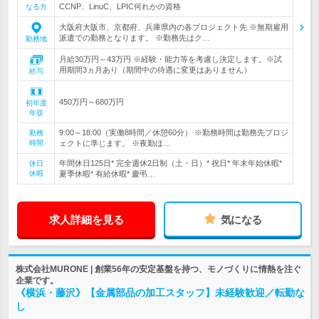
CCNP、LinuC、LPIC何れかの資格
なる方
大阪府大阪市、京都府、兵庫県内の各プロジェクト先 ※無期雇用
派遣での勤務となります。 ※勤務先はク…
勤務地
月給30万円～43万円 ※経験・能力等を考慮し決定します。※試
用期間3ヵ月あり（期間中の待遇に変更はありません）
給与
450万円～680万円
初年度
年収
9:00～18:00（実働8時間／休憩60分） ※勤務時間は勤務先プロジ
勤務
時間
ェクトに準じます。 ※夜勤ほ…
年間休日125日* 完全週休2日制（土・日）* 祝日* 年末年始休暇*
休日
休暇
夏季休暇* 有給休暇* 慶弔…
求人詳細を見る
気になる
株式会社MURONE | 創業56年の安定基盤を持つ、モノづくりに情熱を注ぐ
企業です。
《横浜・藤沢》【金属部品の加工スタッフ】未経験歓迎／転勤な
し