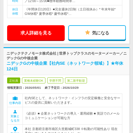
時間
／12:00～15:00■標準勤務時間帯…
《年間休日120日》■完全週休2日制（土日祝休み）* 年末年始*
休日
休暇
GW休暇* 夏季休暇* 慶弔休暇*…
求人詳細を見る
気になる
ニデックテクノモータ株式会社 | 世界トップクラスのモーターメーカー／ニ
デックGの中核企業
ニデックGの中核企業【社内SE（ネットワーク領域）】★年休
124日
正社員
業種未経験OK
学歴不問
第二新卒歓迎
情報更新日：2026/05/01
終了予定日：
2026/10/29
社内SEとして、ネットワーク・インフラの安定稼働と安全なサー
ビスの提供に貢献いただきます。
仕事内容
《必須》■ 企業ネットワークの導入・運用経験 ■ 英語でのメール
対象と
コミュニケーションが可能な方
なる方
本社 京都府京都市南区久世殿城町338 ※転勤の可能性あり 現在