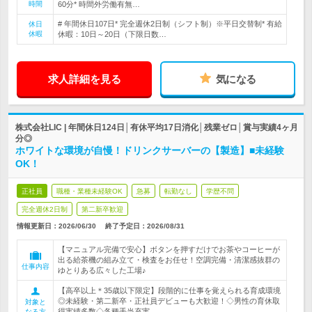
時間
60分* 時間外労働有無…
# 年間休日107日* 完全週休2日制（シフト制）※平日交替制* 有給
休日
休暇
休暇：10日～20日（下限日数…
求人詳細を見る
気になる
株式会社LIC | 年間休日124日│有休平均17日消化│残業ゼロ│賞与実績4ヶ月
分◎
ホワイトな環境が自慢！ドリンクサーバーの【製造】■未経験
OK！
正社員
職種・業種未経験OK
急募
転勤なし
学歴不問
完全週休2日制
第二新卒歓迎
情報更新日：2026/06/30
終了予定日：
2026/08/31
【マニュアル完備で安心】ボタンを押すだけでお茶やコーヒーが
出る給茶機の組み立て・検査をお任せ！空調完備・清潔感抜群の
仕事内容
ゆとりある広々した工場♪
【高卒以上＊35歳以下限定】段階的に仕事を覚えられる育成環境
◎未経験・第二新卒・正社員デビューも大歓迎！◇男性の育休取
対象と
得実績多数◇各種手当充実
なる方