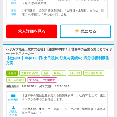
時間
（月平均5時間未満）
# 年間休日：120日* 週休2日制：「金曜日＋土曜日」または「日
休日
休暇
曜日＋月曜日」* その他休日：会社…
求人詳細を見る
気になる
ハヤカワ電線工業株式会社 | 【創業60周年！】世界中の産業を支えるワイヤ
ーハーネスメーカー
【社内SE】年休120日(土日祝休)◎賞与実績4ヶ月分◎福利厚生
充実
正社員
業種未経験OK
急募
転勤なし
学歴不問
完全週休2日制
第二新卒歓迎
女性のおしごと掲載中
情報更新日：2026/07/31
終了予定日：
2026/10/29
【世界中の製品生産を支える醍醐味あり！】社内SEとして、主に
インフラを中心にお任せします。
仕事内容
《学歴不問》◆サーバーやネットワークの保守運用経験 ☆家族＆
対象と
住宅手当あり！
なる方