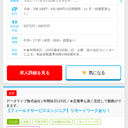
予定しているものはありませんが、ご…
勤務地
月給：336,100円～431,400円※試用期間：3ヶ月（待遇変更な
し）
給与
537万円～690万円
初年度
年収
勤務
8:30～17:30（休憩：60分）残業あり
時間
# ★年間休日：124日週休2日制（日・土曜・祝※会社カレンダー
休日
休暇
による）有給休暇夏季休暇GW休暇年末…
求人詳細を見る
気になる
新着
データライブ株式会社 | 年間休日125日／★定着率も高く安定して勤務がで
きます。
【フィールドサービスエンジニア】リモートワークあり！
正社員
急募
学歴不問
完全週休2日制
リモートワーク可