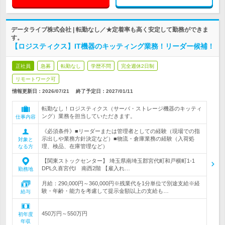
データライブ株式会社 | 転勤なし／★定着率も高く安定して勤務ができま
す。
【ロジスティクス】IT機器のキッティング業務！リーダー候補！
正社員
急募
転勤なし
学歴不問
完全週休2日制
リモートワーク可
情報更新日：2026/07/21
終了予定日：
2027/01/11
転勤なし！ロジスティクス（サーバ・ストレージ機器のキッティ
ング）業務を担当していただきます。
仕事内容
《必須条件》■リーダーまたは管理者としての経験（現場での指
示出しや業務方針決定など）■物流・倉庫業務の経験（入荷処
対象と
理、検品、在庫管理など）
なる方
【関東ストックセンター】 埼玉県南埼玉郡宮代町和戸横町1-1
DPL久喜宮代I 南西2階 【雇入れ…
勤務地
月給：290,000円～360,000円※残業代を1分単位で別途支給※経
験・年齢・能力を考慮して提示金額以上の支給も…
給与
450万円～550万円
初年度
年収