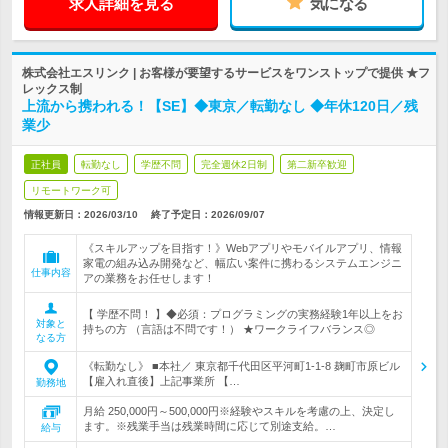
求人詳細を見る
気になる
株式会社エスリンク | お客様が要望するサービスをワンストップで提供 ★フ
レックス制
上流から携われる！【SE】◆東京／転勤なし ◆年休120日／残
業少
正社員
転勤なし
学歴不問
完全週休2日制
第二新卒歓迎
リモートワーク可
情報更新日：2026/03/10
終了予定日：
2026/09/07
《スキルアップを目指す！》Webアプリやモバイルアプリ、情報
家電の組み込み開発など、幅広い案件に携わるシステムエンジニ
仕事内容
アの業務をお任せします！
【 学歴不問！ 】◆必須：プログラミングの実務経験1年以上をお
対象と
持ちの方 （言語は不問です！） ★ワークライフバランス◎
なる方
《転勤なし》 ■本社／ 東京都千代田区平河町1-1-8 麹町市原ビル
【雇入れ直後】上記事業所 【…
勤務地
月給 250,000円～500,000円※経験やスキルを考慮の上、決定し
ます。※残業手当は残業時間に応じて別途支給。…
給与