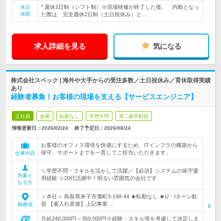
* 週休2日制（シフト制）※現場研修が終了した後、 内勤となっ
休日
休暇
た際は 完全週休2日制（土日祝休み）と…
求人詳細を見る
気になる
株式会社スペック | 海外や大手からの受注多数／土日祝休み／育休取得実績
あり
経験者募集！お客様の現場を支える【サービスエンジニア】
正社員
急募
転勤なし
学歴不問
第二新卒歓迎
情報更新日：2026/02/24
終了予定日：
2026/08/24
お客様のオフィス環境を快適にするため、ITインフラの構築から
保守、サポートまでを一貫してご担当いただきます。
仕事内容
＼学歴不問・スキルを活かして活躍／【必須】システムの保守運
対象と
用経験 ☆20代活躍中！明るい雰囲気の会社です
なる方
＜本社＞ 鳥取県米子市灘町3-148-44 ★転勤なし ★U・Iターン歓
迎 【雇入れ直後】上記事業…
勤務地
月給240,000円～350,000円※経験・スキル等を考慮して決定しま