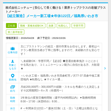
株式会社ニッチュー | 安心して長く働ける！業界トップクラスの老舗ブラス
トメーカー
【組立製造】メーカー新工場★年休122日／福島県いわき市
正社員
職種・業種未経験OK
急募
転勤なし
学歴不問
第二新卒歓迎
情報更新日：2026/04/28
終了予定日：
2026/10/26
主にブラストマシンの組立・据付作業をお任せします。最初はベ
テラン教育担当者が丁寧に指導しますので、未経験の方も安心で
仕事内容
す！
＼未経験OK・学歴不問／【必須】◆普通自動車免許 ☆とにかく
やる気があり、コミュニケーション能力に自信がある方、大歓迎
対象と
★
なる方
＜いわき工場＞ 福島県いわき市四倉町芳ノ沢77‐37 四倉中核工業
団地内 ★転勤なし ★マイカー通…
勤務地
月給200,000円～300,000円※経験・スキルを考慮のうえ決定しま
す※試用期間3～6ヶ月（待遇同一）
給与
1年単位の変形労働時間制（週平均40時間以内）▼勤務時間例
勤務
時間
8:00～17:00（休憩65分）8:00…
# ＜年間休日122日＞* 週休2日制（土・日）└土曜は出勤日とな
休日