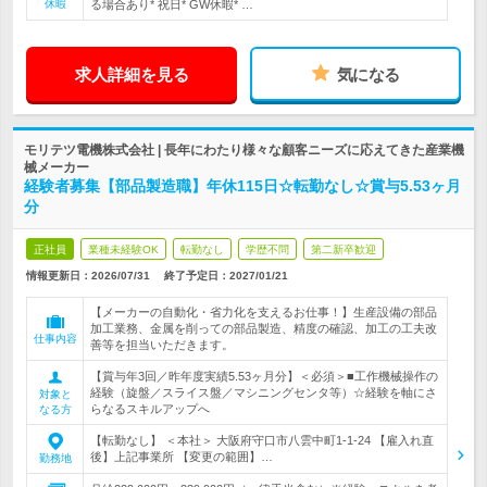
休暇
る場合あり* 祝日* GW休暇* …
求人詳細を見る
気になる
モリテツ電機株式会社 | 長年にわたり様々な顧客ニーズに応えてきた産業機
械メーカー
経験者募集【部品製造職】年休115日☆転勤なし☆賞与5.53ヶ月
分
正社員
業種未経験OK
転勤なし
学歴不問
第二新卒歓迎
情報更新日：2026/07/31
終了予定日：
2027/01/21
【メーカーの自動化・省力化を支えるお仕事！】生産設備の部品
加工業務、金属を削っての部品製造、精度の確認、加工の工夫改
仕事内容
善等を担当いただきます。
【賞与年3回／昨年度実績5.53ヶ月分】＜必須＞■工作機械操作の
経験（旋盤／スライス盤／マシニングセンタ等）☆経験を軸にさ
対象と
らなるスキルアップへ
なる方
【転勤なし】 ＜本社＞ 大阪府守口市八雲中町1-1-24 【雇入れ直
後】上記事業所 【変更の範囲】…
勤務地