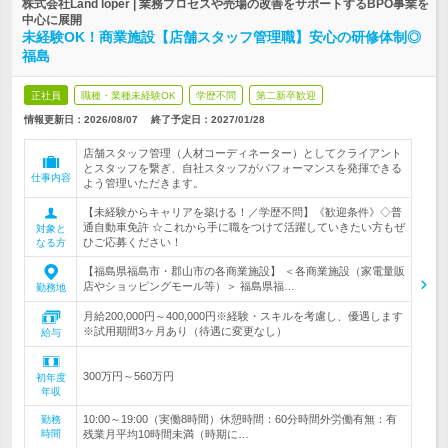
株式会社Land loper | 業務プロセスや売場の改善をサポートするBPO事業を
中心に展開
未経験OK！商業施設【店舗スタッフ管理職】安心の研修体制◎
福島
正社員
職種・業種未経験OK
学歴不問
第二新卒歓迎
情報更新日：2026/08/07
終了予定日：
2027/01/28
店舗スタッフ管理（人材コーディネーター）としてクライアント
とスタッフを繋ぎ、自社スタッフがパフォーマンスを発揮できる
仕事内容
よう管理いただきます。
【未経験からキャリアを築ける！／学歴不問】《歓迎条件》◇普
通自動車免許 ☆これから手に職をつけて活躍していきたい方もぜ
対象と
ひご応募ください！
なる方
【福島県福島市・郡山市の各商業施設】 ＜各商業施設（家電量販
店やショッピングモール等）＞ 福島県福…
勤務地
月給200,000円～400,000円※経験・スキルを考慮し、優遇します
※試用期間3ヶ月あり（待遇に変更なし）
給与
300万円～560万円
初年度
年収
10:00～19:00（実働8時間）休憩時間：60分時間外労働有無：有
勤務
時間
残業月平均10時間未満（時期に…