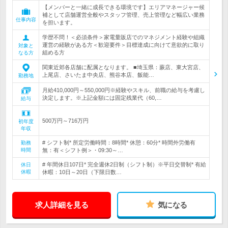
【メンバーと一緒に成長できる環境です】エリアマネージャー候
補として店舗運営全般やスタッフ管理、売上管理など幅広い業務
仕事内容
を担います。
学歴不問！＜必須条件＞家電量販店でのマネジメント経験や組織
運営の経験がある方＜歓迎要件＞目標達成に向けて意欲的に取り
対象と
組める方
なる方
関東近郊各店舗に配属となります。 ■埼玉県：蕨店、東大宮店、
上尾店、さいたま中央店、熊谷本店、飯能…
勤務地
月給410,000円～550,000円※経験やスキル、前職の給与を考慮し
決定します。※上記金額には固定残業代（60,…
給与
500万円～716万円
初年度
年収
# シフト制* 所定労働時間：8時間* 休憩：60分* 時間外労働有
勤務
時間
無：有＜シフト例＞・09:30～…
# 年間休日107日* 完全週休2日制（シフト制）※平日交替制* 有給
休日
休暇
休暇：10日～20日（下限日数…
求人詳細を見る
気になる