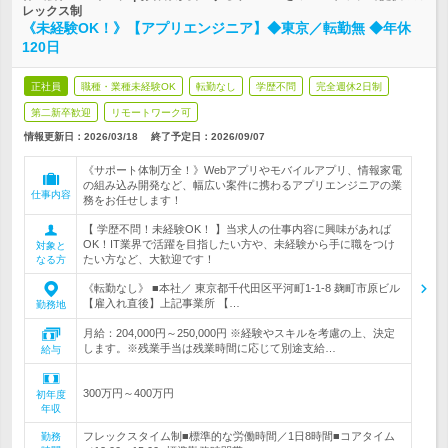
レックス制
《未経験OK！》【アプリエンジニア】◆東京／転勤無 ◆年休
120日
正社員
職種・業種未経験OK
転勤なし
学歴不問
完全週休2日制
第二新卒歓迎
リモートワーク可
情報更新日：2026/03/18
終了予定日：
2026/09/07
《サポート体制万全！》Webアプリやモバイルアプリ、情報家電
の組み込み開発など、幅広い案件に携わるアプリエンジニアの業
仕事内容
務をお任せします！
【 学歴不問！未経験OK！ 】当求人の仕事内容に興味があれば
OK！IT業界で活躍を目指したい方や、未経験から手に職をつけ
対象と
たい方など、大歓迎です！
なる方
《転勤なし》 ■本社／ 東京都千代田区平河町1-1-8 麹町市原ビル
【雇入れ直後】上記事業所 【…
勤務地
月給：204,000円～250,000円 ※経験やスキルを考慮の上、決定
します。※残業手当は残業時間に応じて別途支給…
給与
300万円～400万円
初年度
年収
フレックスタイム制■標準的な労働時間／1日8時間■コアタイム
勤務