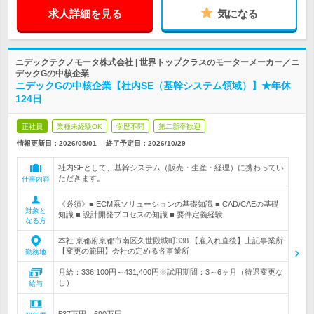
求人詳細を見る
気になる
ニデックテクノモータ株式会社 | 世界トップクラスのモーターメーカー／ニ
デックGの中核企業
ニデックGの中核企業【社内SE（基幹システム領域）】★年休
124日
正社員
業種未経験OK
学歴不問
第二新卒歓迎
情報更新日：2026/05/01
終了予定日：
2026/10/29
社内SEとして、基幹システム（販売・生産・経理）に携わってい
ただきます。
仕事内容
《必須》■ ECM系ソリューションの基礎知識 ■ CAD/CAEの基礎
対象と
知識 ■ 設計開発プロセスの知識 ■ 要件定義経験
なる方
本社 京都府京都市南区久世殿城町338 【雇入れ直後】上記事業所
【変更の範囲】会社の定める各事業所
勤務地
月給：336,100円～431,400円※試用期間：3～6ヶ月（待遇変更な
し）
給与
537万円～690万円