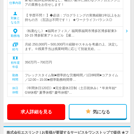
家電の組み込み開発など、幅広い案件に携わるシステムエンジニ
仕事内容
アの業務をお任せします！
【 学歴不問！ 】◆必須：プログラミングの実務経験1年以上をお
対象と
持ちの方 （言語は不問です！） ★ワークライフバランス◎
なる方
《転勤なし》 ■福岡オフィス／ 福岡県福岡市博多区博多駅東3-
10-15 博多駅東アトルビル 【雇…
勤務地
月給 250,000円～500,000円※経験やスキルを考慮の上、決定し
ます。※残業手当は残業時間に応じて別途支給。…
給与
350万円～700万円
初年度
年収
フレックスタイム制■標準的な労働時間／1日8時間■コアタイム
勤務
時間
／12:00～15:00■標準勤務時間帯…
《年間休日120日》■完全週休2日制（土日祝休み）* 年末年始*
休日
休暇
GW休暇* 夏季休暇* 慶弔休暇*…
求人詳細を見る
気になる
株式会社エスリンク | お客様が要望するサービスをワンストップで提供 ★フ