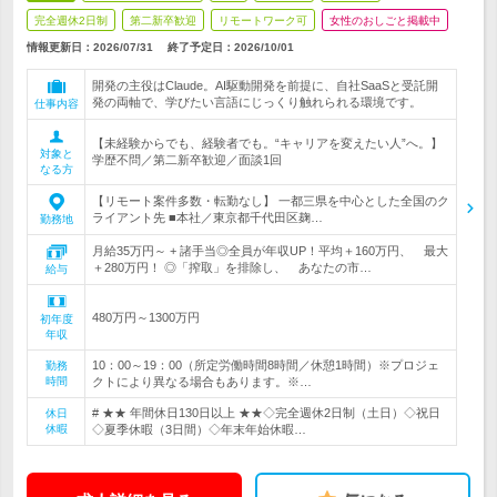
完全週休2日制
第二新卒歓迎
リモートワーク可
女性のおしごと掲載中
情報更新日：2026/07/31
終了予定日：
2026/10/01
開発の主役はClaude。AI駆動開発を前提に、自社SaaSと受託開
発の両軸で、学びたい言語にじっくり触れられる環境です。
仕事内容
【未経験からでも、経験者でも。“キャリアを変えたい人”へ。】
対象と
学歴不問／第二新卒歓迎／面談1回
なる方
【リモート案件多数・転勤なし】 一都三県を中心とした全国のク
ライアント先 ■本社／東京都千代田区麹…
勤務地
月給35万円～ + 諸手当◎全員が年収UP！平均＋160万円、 最大
＋280万円！ ◎「搾取」を排除し、 あなたの市…
給与
480万円～1300万円
初年度
年収
10：00～19：00（所定労働時間8時間／休憩1時間）※プロジェ
勤務
時間
クトにより異なる場合もあります。※…
# ★★ 年間休日130日以上 ★★◇完全週休2日制（土日）◇祝日
休日
休暇
◇夏季休暇（3日間）◇年末年始休暇…