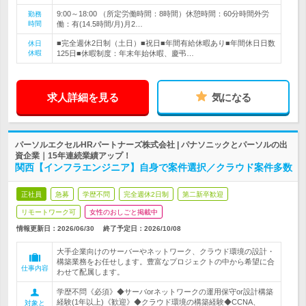
9:00～18:00 （所定労働時間：8時間）休憩時間：60分時間外労
勤務
時間
働：有(14.5時間/月)月2…
■完全週休2日制（土日）■祝日■年間有給休暇あり■年間休日日数
休日
休暇
125日■休暇制度：年末年始休暇、慶弔…
求人詳細を見る
気になる
パーソルエクセルHRパートナーズ株式会社 | パナソニックとパーソルの出
資企業｜15年連続業績アップ！
関西【インフラエンジニア】自身で案件選択／クラウド案件多数
正社員
急募
学歴不問
完全週休2日制
第二新卒歓迎
リモートワーク可
女性のおしごと掲載中
情報更新日：2026/06/30
終了予定日：
2026/10/08
大手企業向けのサーバーやネットワーク、クラウド環境の設計・
構築業務をお任せします。豊富なプロジェクトの中から希望に合
仕事内容
わせて配属します。
学歴不問《必須》◆サーバorネットワークの運用保守or設計構築
経験(1年以上)《歓迎》◆クラウド環境の構築経験◆CCNA、
対象と