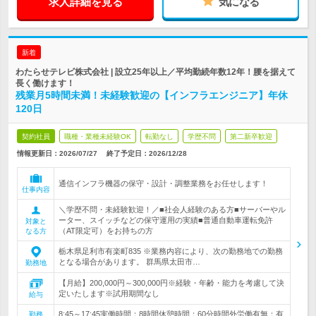
求人詳細を見る
気になる
新着
わたらせテレビ株式会社 | 設立25年以上／平均勤続年数12年！腰を据えて
長く働けます！
残業月5時間未満！未経験歓迎の【インフラエンジニア】年休
120日
契約社員
職種・業種未経験OK
転勤なし
学歴不問
第二新卒歓迎
情報更新日：2026/07/27
終了予定日：
2026/12/28
通信インフラ機器の保守・設計・調整業務をお任せします！
仕事内容
＼学歴不問・未経験歓迎！／■社会人経験のある方■サーバーやル
ーター、スイッチなどの保守運用の実績■普通自動車運転免許
対象と
（AT限定可）をお持ちの方
なる方
栃木県足利市有楽町835 ※業務内容により、次の勤務地での勤務
となる場合があります。 群馬県太田市…
勤務地
【月給】200,000円～300,000円※経験・年齢・能力を考慮して決
定いたします※試用期間なし
給与
8:45～17:45実働時間：8時間休憩時間：60分時間外労働有無：有
勤務