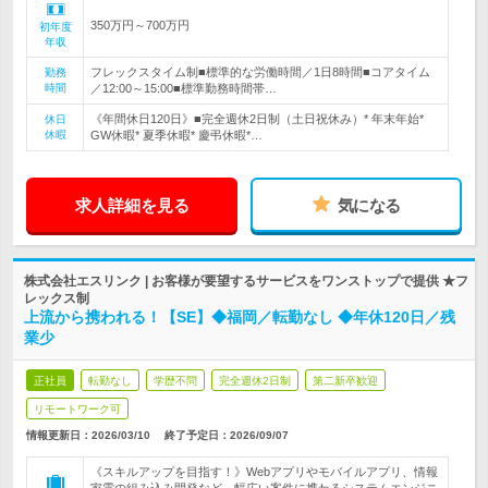
350万円～700万円
初年度
年収
フレックスタイム制■標準的な労働時間／1日8時間■コアタイム
勤務
時間
／12:00～15:00■標準勤務時間帯…
《年間休日120日》■完全週休2日制（土日祝休み）* 年末年始*
休日
休暇
GW休暇* 夏季休暇* 慶弔休暇*…
求人詳細を見る
気になる
株式会社エスリンク | お客様が要望するサービスをワンストップで提供 ★フ
レックス制
上流から携われる！【SE】◆福岡／転勤なし ◆年休120日／残
業少
正社員
転勤なし
学歴不問
完全週休2日制
第二新卒歓迎
リモートワーク可
情報更新日：2026/03/10
終了予定日：
2026/09/07
《スキルアップを目指す！》Webアプリやモバイルアプリ、情報