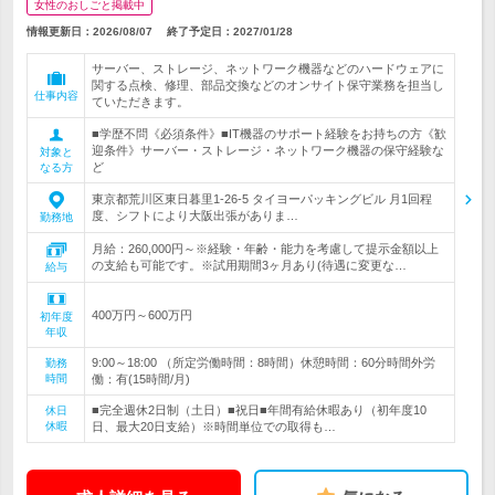
女性のおしごと掲載中
情報更新日：2026/08/07
終了予定日：
2027/01/28
サーバー、ストレージ、ネットワーク機器などのハードウェアに
関する点検、修理、部品交換などのオンサイト保守業務を担当し
仕事内容
ていただきます。
■学歴不問《必須条件》■IT機器のサポート経験をお持ちの方《歓
迎条件》サーバー・ストレージ・ネットワーク機器の保守経験な
対象と
ど
なる方
東京都荒川区東日暮里1-26-5 タイヨーパッキングビル 月1回程
度、シフトにより大阪出張がありま…
勤務地
月給：260,000円～※経験・年齢・能力を考慮して提示金額以上
の支給も可能です。※試用期間3ヶ月あり(待遇に変更な…
給与
400万円～600万円
初年度
年収
9:00～18:00 （所定労働時間：8時間）休憩時間：60分時間外労
勤務
時間
働：有(15時間/月)
■完全週休2日制（土日）■祝日■年間有給休暇あり（初年度10
休日
休暇
日、最大20日支給）※時間単位での取得も…