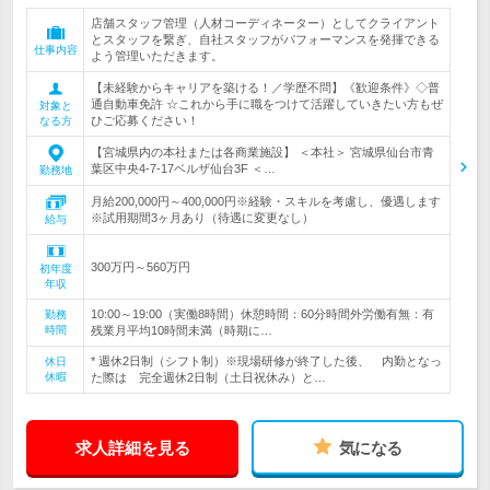
店舗スタッフ管理（人材コーディネーター）としてクライアント
とスタッフを繋ぎ、自社スタッフがパフォーマンスを発揮できる
仕事内容
よう管理いただきます。
【未経験からキャリアを築ける！／学歴不問】《歓迎条件》◇普
通自動車免許 ☆これから手に職をつけて活躍していきたい方もぜ
対象と
ひご応募ください！
なる方
【宮城県内の本社または各商業施設】 ＜本社＞ 宮城県仙台市青
葉区中央4-7-17ベルザ仙台3F ＜…
勤務地
月給200,000円～400,000円※経験・スキルを考慮し、優遇します
※試用期間3ヶ月あり（待遇に変更なし）
給与
300万円～560万円
初年度
年収
10:00～19:00（実働8時間）休憩時間：60分時間外労働有無：有
勤務
時間
残業月平均10時間未満（時期に…
* 週休2日制（シフト制）※現場研修が終了した後、 内勤となっ
休日
休暇
た際は 完全週休2日制（土日祝休み）と…
求人詳細を見る
気になる