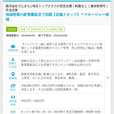
株式会社でんきち | 埼玉トップクラスの安定企業｜転勤なし｜連休取得可｜
手当充実
地域密着の家電量販店で活躍【店舗スタッフ】＊マネージャー候
補
正社員
急募
学歴不問
完全週休2日制
情報更新日：2026/06/10
終了予定日：
2026/10/26
【メンバーと一緒に成長できる環境です】エリアマネージャー候
補として店舗運営全般やスタッフ管理、売上管理など幅広い業務
仕事内容
を担います。
経験を活かして更なるキャリアアップ！＜必須要件＞学歴不問、
対象と
家電量販店などの店舗でマネジメント経験をお持ちの方
なる方
関東近郊各店舗に配属となります。 ■埼玉県：蕨店、東大宮店、
上尾店、さいたま中央店、熊谷本店、飯能…
勤務地
月給388,215円～458,215円※経験やスキル、前職の給与を考慮し
決定します。※上記金額には固定残業代（38,…
給与
400万円～600万円
初年度
年収
# シフト制* 09：30～20：00の間で 所定労働時間：8時間* 休憩：
勤務