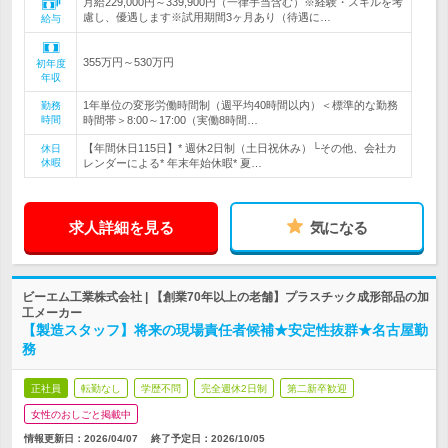
月給229,000円～339,900円（一律手当含む）※経験・スキルを考
慮し、優遇します※試用期間3ヶ月あり（待遇に…
給与
355万円～530万円
初年度
年収
1年単位の変形労働時間制（週平均40時間以内）＜標準的な勤務
勤務
時間
時間帯＞8:00～17:00（実働8時間…
【年間休日115日】* 週休2日制（土日祝休み）└その他、会社カ
休日
休暇
レンダーによる* 年末年始休暇* 夏…
求人詳細を見る
気になる
ビーエム工業株式会社 | 【創業70年以上の老舗】プラスチック成形部品の加
工メーカー
【製造スタッフ】将来の現場責任者候補★安定性抜群★名古屋勤
務
正社員
転勤なし
学歴不問
完全週休2日制
第二新卒歓迎
女性のおしごと掲載中
情報更新日：2026/04/07
終了予定日：
2026/10/05