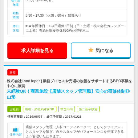
初年度
年収
勤務
8:30～17:30（休憩：60分）残業あり
時間
# ★年間休日：124日週休2日制（日・土曜・祝※会社カレンダー
休日
休暇
による）有給休暇夏季休暇GW休暇年末…
求人詳細を見る
気になる
新着
株式会社Land loper | 業務プロセスや売場の改善をサポートするBPO事業を
中心に展開
未経験OK！商業施設【店舗スタッフ管理職】安心の研修体制◎
山形
正社員
職種・業種未経験OK
学歴不問
第二新卒歓迎
情報更新日：2026/08/07
終了予定日：
2027/01/28
店舗スタッフ管理（人材コーディネーター）としてクライアント
とスタッフを繋ぎ、自社スタッフがパフォーマンスを発揮できる
仕事内容
よう管理いただきます。