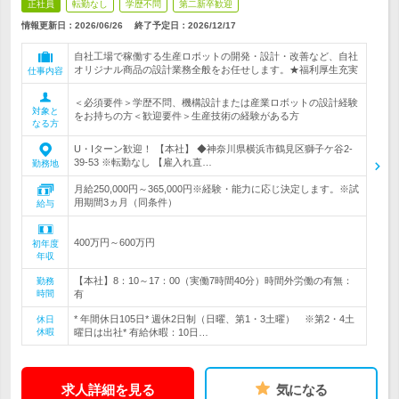
正社員
転勤なし
学歴不問
第二新卒歓迎
情報更新日：2026/06/26
終了予定日：
2026/12/17
自社工場で稼働する生産ロボットの開発・設計・改善など、自社
オリジナル商品の設計業務全般をお任せします。★福利厚生充実
仕事内容
＜必須要件＞学歴不問、機構設計または産業ロボットの設計経験
対象と
をお持ちの方＜歓迎要件＞生産技術の経験がある方
なる方
U・Iターン歓迎！ 【本社】 ◆神奈川県横浜市鶴見区獅子ケ谷2-
39-53 ※転勤なし 【雇入れ直…
勤務地
月給250,000円～365,000円※経験・能力に応じ決定します。※試
用期間3ヵ月（同条件）
給与
400万円～600万円
初年度
年収
【本社】8：10～17：00（実働7時間40分）時間外労働の有無：
勤務
時間
有
* 年間休日105日* 週休2日制（日曜、第1・3土曜） ※第2・4土
休日
休暇
曜日は出社* 有給休暇：10日…
求人詳細を見る
気になる