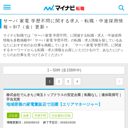
サーバ 家電 学歴不問に関する求人・転職・中途採用情
報＜8/7（金）更新＞
マイナビ転職では「サーバ 家電 学歴不問」に関連する転職・求人・中途採用
情報を多数掲載中!「サーバ 家電 学歴不問」の転職・求人情報を探しているあ
なたにおすすめのお仕事を掲載しています。「サーバ 家電 学歴不問」に関連
するキーワードからも転職・求人情報をお探しいただけるので、あなたにぴっ
たりのお仕事を見つけてみてください!
1～50件 (全158件中)
1
2
3
4
株式会社でんきち | 埼玉トップクラスの安定企業｜転勤なし｜連休取得可｜
手当充実
地域密着の家電量販店で活躍【エリアマネージャー】
正社員
急募
学歴不問
完全週休2日制
情報更新日：2026/06/10
終了予定日：
2026/10/26