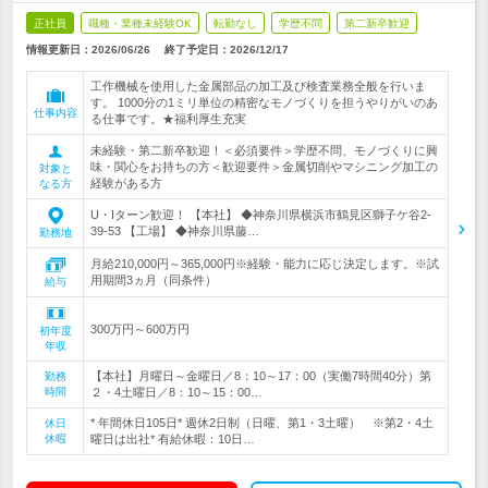
正社員
職種・業種未経験OK
転勤なし
学歴不問
第二新卒歓迎
情報更新日：2026/06/26
終了予定日：
2026/12/17
工作機械を使用した金属部品の加工及び検査業務全般を行いま
す。 1000分の1ミリ単位の精密なモノづくりを担うやりがいのあ
仕事内容
る仕事です。★福利厚生充実
未経験・第二新卒歓迎！＜必須要件＞学歴不問、モノづくりに興
味・関心をお持ちの方＜歓迎要件＞金属切削やマシニング加工の
対象と
経験がある方
なる方
U・Iターン歓迎！ 【本社】 ◆神奈川県横浜市鶴見区獅子ケ谷2-
39-53 【工場】 ◆神奈川県藤…
勤務地
月給210,000円～365,000円※経験・能力に応じ決定します。※試
用期間3ヵ月（同条件）
給与
300万円～600万円
初年度
年収
【本社】月曜日～金曜日／8：10～17：00（実働7時間40分）第
勤務
時間
２・4土曜日／8：10～15：00…
* 年間休日105日* 週休2日制（日曜、第1・3土曜） ※第2・4土
休日
休暇
曜日は出社* 有給休暇：10日…