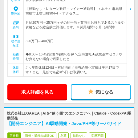
【転勤なし・UIターン歓迎・マイカー通勤可】 ＜本社＞ 群馬県
前橋市上増田町904-4 ＜アクセス…
勤務地
月給20万円～25万円＋その他手当＋賞与※お持ちであるスキルや
資格などを総合的に評価します。※試用期間3ヶ月（期間中…
給与
320万円～400万円
初年度
年収
◆8:00～16:45(実働7時間40分)# ＼定時退社★残業基本ゼロ／や
勤務
時間
む負えない場合で残業したと…
# ＼年間休日124日＋有給消化／※有給消化実績は平均17日で
休日
休暇
す！また、最低でも必ず5日~は取得いた…
求人詳細を見る
気になる
株式会社LEGAREA | AIを“使う側”のエンジニアへ｜Claude・Codex×AI駆
動開発
【開発エンジニア】AI駆動開発・Java/PHP等サーバサイド
正社員
職種・業種未経験OK
急募
転勤なし
学歴不問