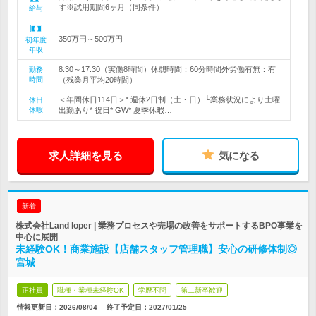
す※試用期間6ヶ月（同条件）
給与
350万円～500万円
初年度
年収
8:30～17:30（実働8時間）休憩時間：60分時間外労働有無：有
勤務
時間
（残業月平均20時間）
＜年間休日114日＞* 週休2日制（土・日）└業務状況により土曜
休日
休暇
出勤あり* 祝日* GW* 夏季休暇…
求人詳細を見る
気になる
新着
株式会社Land loper | 業務プロセスや売場の改善をサポートするBPO事業を
中心に展開
未経験OK！商業施設【店舗スタッフ管理職】安心の研修体制◎
宮城
正社員
職種・業種未経験OK
学歴不問
第二新卒歓迎
情報更新日：2026/08/04
終了予定日：
2027/01/25