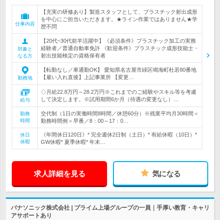
【充実の研修あり】製造スタッフとして、プラスチック射出成形
を中心にご担当いただきます。★ライン作業ではありません★学
仕事内容
歴不問
【20代~30代前半活躍中】《必須条件》プラスチック加工の実務
経験者／普通自動車免許 《歓迎条件》プラスチック成形技能士・
対象と
射出技能検定の資格保有者
なる方
【転勤なし／車通勤OK】 愛知県名古屋市緑区鳴海町杜若80番地
【雇い入れ直後】上記事業所 【変更…
勤務地
◇月給22.8万円～28.2万円※これまでのご経験やスキル等を考慮
して決定します。※試用期間6か月（待遇の変更なし）…
給与
交代制（1日の実働時間8時間／休憩60分）※残業平均月30時間＜
勤務
時間
勤務時間例＞早番／8：00～17：0…
《年間休日120日》* 完全週休2日制（土日）* 有給休暇（10日）*
休日
休暇
GW休暇* 夏季休暇* 年末…
求人詳細を見る
気になる
パナソニック株式会社 | プライム上場グループの一員｜手厚い教育・キャリ
アサポートあり