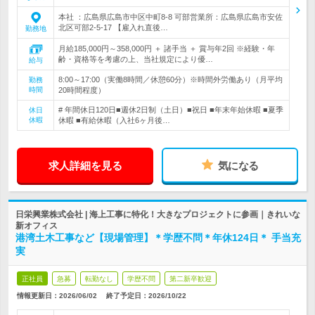
本社 ：広島県広島市中区中町8-8 可部営業所：広島県広島市安佐
北区可部2‐5‐17 【雇入れ直後…
勤務地
月給185,000円～358,000円 ＋ 諸手当 ＋ 賞与年2回 ※経験・年
齢・資格等を考慮の上、当社規定により優…
給与
8:00～17:00（実働8時間／休憩60分）※時間外労働あり（月平均
勤務
時間
20時間程度）
# 年間休日120日■週休2日制（土日）■祝日 ■年末年始休暇 ■夏季
休日
休暇
休暇 ■有給休暇（入社6ヶ月後…
求人詳細を見る
気になる
日栄興業株式会社 | 海上工事に特化！大きなプロジェクトに参画｜きれいな
新オフィス
港湾土木工事など【現場管理】＊学歴不問＊年休124日＊ 手当充
実
正社員
急募
転勤なし
学歴不問
第二新卒歓迎
情報更新日：2026/06/02
終了予定日：
2026/10/22