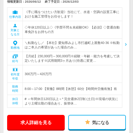
情報更新日：2026/06/12
終了予定日：
2026/12/03
《手に職をつけたい方歓迎》当社にて、水道・空調の設置工事に
おける施工管理をお任せします！
仕事内容
◇年休120日以上◇《学歴不問＆未経験OK》【必須】◇普通自動
対象と
車免許をお持ちの方
なる方
＼転勤なし／ 【本社】愛知県みよし市打越町上屋敷40-36 ※転勤
はご本人の希望があった場合のみ…
勤務地
【月給】230,000円～300,000円※経験・年齢・能力を考慮して決
定いたします※試用期間3ヶ月あり(待遇に変更…
給与
300万円～420万円
初年度
年収
勤務
8:00～17:00 【実働】8時間【休憩】60分【時間外労働有無】有
時間
# ＜年間休日120日以上＞* 完全週休2日制 (土日)※現場の状況に
休日
休暇
より土曜出勤の場合あり。振替休…
求人詳細を見る
気になる