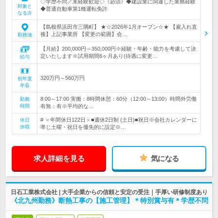
◇学歴不問／未経験歓迎◇《必須》◆建設業に関連した業務経験
対象と
◆普通自動車第1種運転免許
なる方
【島根県浜田市三隅町】 ★☆2026年1月オープン☆★ 【雇入れ直
後】上記事業所 【変更の範囲】会…
勤務地
【月給】200,000円～350,000円※経験・年齢・能力を考慮して決
定いたします※試用期間6ヶ月あり(待遇に変更…
給与
320万円～560万円
初年度
年収
8:00～17:00 実働：8時間休憩：60分（12:00～13:00）時間外労働
勤務
時間
有無：有※平均的な…
# ＜年間休日122日＞■週休2日制 (土日)■祝日※会社カレンダーに
休日
休暇
準じ土曜・祝日を優先的に設定※…
求人詳細を見る
気になる
日石工業株式会社 | 大手企業からの信頼と安定の受注｜手厚い研修制度あり
《北九州勤務》断熱工事の【施工管理】＊特別賞与有＊学歴不問