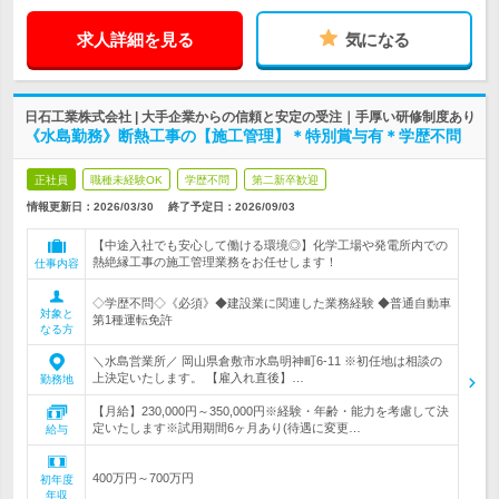
求人詳細を見る
気になる
日石工業株式会社 | 大手企業からの信頼と安定の受注｜手厚い研修制度あり
《水島勤務》断熱工事の【施工管理】＊特別賞与有＊学歴不問
正社員
職種未経験OK
学歴不問
第二新卒歓迎
情報更新日：2026/03/30
終了予定日：
2026/09/03
【中途入社でも安心して働ける環境◎】化学工場や発電所内での
熱絶縁工事の施工管理業務をお任せします！
仕事内容
◇学歴不問◇《必須》◆建設業に関連した業務経験 ◆普通自動車
対象と
第1種運転免許
なる方
＼水島営業所／ 岡山県倉敷市水島明神町6-11 ※初任地は相談の
上決定いたします。 【雇入れ直後】…
勤務地
【月給】230,000円～350,000円※経験・年齢・能力を考慮して決
定いたします※試用期間6ヶ月あり(待遇に変更…
給与
400万円～700万円
初年度
年収