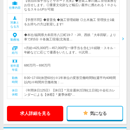
【宿泊出張手当などサポート充実】◆塗装工事の施工管理業務を
お任せします。◎重要文化財など幅広い案件に携われる！※さら
仕事内容
なるスキルUPが可能
【学歴不問】◆要普免 ◆施工管理経験 ◎土木施工 管理技士1級
対象と
をお持ちの方は歓迎します!
なる方
◆本社/福岡県大牟田市八江町19-7 ・JR、西鉄「大牟田駅」より
車で約5分 ※各施工現場(北海道…
勤務地
<月給>425,000円～457,000円(一律手当を含む)※経験・スキル・
年齢などに応じて優遇をいたします。※試用…
給与
680万円～690万円
初年度
年収
8:00~17:00(休憩60分)※1年単位の変形労働時間制(週平均40時間
勤務
時間
以内)※時間外労働有無：…
《年間休日125日》【休日】* 完全週休2日制(土日祝)※会社カレ
休日
休暇
ンダーによる【休暇】* 夏季休暇*…
求人詳細を見る
気になる