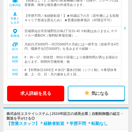
【残業なし！】工場内の産業機械の修理・点検や、クレーンの設
置業務、簡単な報告書の作成等あります。
仕事内容
【学歴不問／未経験歓迎！】★45歳以下の方（若年層による長期
対象と
キャリア形成を図るため） ★普通自動車免許（AT限定不可）
なる方
宮城県仙台市宮城野区白鳥2丁目31-45 ※転勤はありません ※マ
イカー通勤OK（無料駐車場完備）…
勤務地
月給21万5000円～25万5000円※月給には一律手当（技術手当4万
円、職務手当3万5000円）を含みます※経験・…
給与
8：30～17：30休憩：90分※現場により就業時間が異なる場合が
勤務
時間
あります。時間外労働有無：無
# 【年間休日100日】# 休日* 週休2日制（シフト制）※希望休考
休日
休暇
慮、土・日、日・月の連休も月１回…
求人詳細を見る
気になる
株式会社エヌケイシステム | 2024年設立の成長企業｜自動制御盤の組立・
製造を手がける◎
【営業スタッフ】＊経験者歓迎 ＊学歴不問 ＊転勤なし