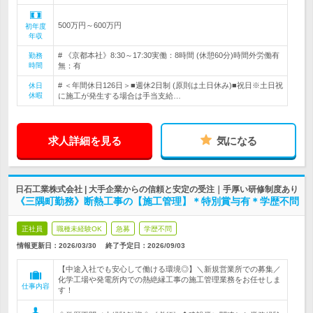
500万円～600万円
初年度
年収
# 《京都本社》8:30～17:30実働：8時間 (休憩60分)時間外労働有
勤務
時間
無：有
# ＜年間休日126日＞■週休2日制 (原則は土日休み)■祝日※土日祝
休日
休暇
に施工が発生する場合は手当支給…
求人詳細を見る
気になる
日石工業株式会社 | 大手企業からの信頼と安定の受注｜手厚い研修制度あり
《三隅町勤務》断熱工事の【施工管理】＊特別賞与有＊学歴不問
正社員
職種未経験OK
急募
学歴不問
情報更新日：2026/03/30
終了予定日：
2026/09/03
【中途入社でも安心して働ける環境◎】＼新規営業所での募集／
化学工場や発電所内での熱絶縁工事の施工管理業務をお任せしま
仕事内容
す！