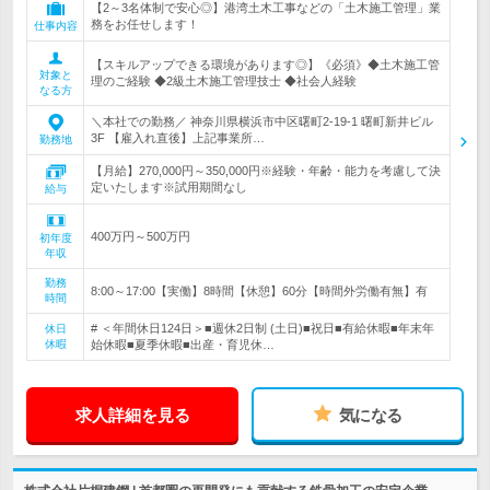
【2～3名体制で安心◎】港湾土木工事などの「土木施工管理」業
務をお任せします！
仕事内容
【スキルアップできる環境があります◎】《必須》◆土木施工管
対象と
理のご経験 ◆2級土木施工管理技士 ◆社会人経験
なる方
＼本社での勤務／ 神奈川県横浜市中区曙町2-19-1 曙町新井ビル
3F 【雇入れ直後】上記事業所…
勤務地
【月給】270,000円～350,000円※経験・年齢・能力を考慮して決
定いたします※試用期間なし
給与
400万円～500万円
初年度
年収
勤務
8:00～17:00【実働】8時間【休憩】60分【時間外労働有無】有
時間
# ＜年間休日124日＞■週休2日制 (土日)■祝日■有給休暇■年末年
休日
休暇
始休暇■夏季休暇■出産・育児休…
求人詳細を見る
気になる