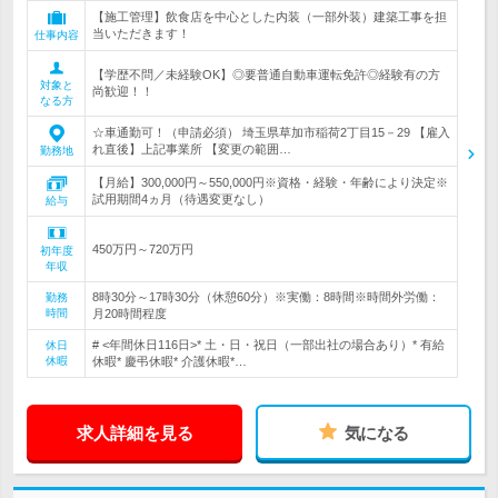
【施工管理】飲食店を中心とした内装（一部外装）建築工事を担
当いただきます！
仕事内容
【学歴不問／未経験OK】◎要普通自動車運転免許◎経験有の方
対象と
尚歓迎！！
なる方
☆車通勤可！（申請必須） 埼玉県草加市稲荷2丁目15－29 【雇入
れ直後】上記事業所 【変更の範囲…
勤務地
【月給】300,000円～550,000円※資格・経験・年齢により決定※
試用期間4ヵ月（待遇変更なし）
給与
450万円～720万円
初年度
年収
8時30分～17時30分（休憩60分）※実働：8時間※時間外労働：
勤務
時間
月20時間程度
# <年間休日116日>* 土・日・祝日（一部出社の場合あり）* 有給
休日
休暇
休暇* 慶弔休暇* 介護休暇*…
求人詳細を見る
気になる