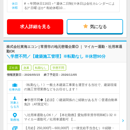
# ＜年間休日116日＞* 週休二日制(※休日は会社カレンダーによ
休日
休暇
る)* 日曜 ほか* 有給休暇10…
求人詳細を見る
気になる
株式会社東海エコン | 常滑市の地元密着企業◎ ｜ マイカー通勤・社用車通
勤OK
＼学歴不問／【建築施工管理】※転勤なし ※休憩90分
正社員
急募
転勤なし
学歴不問
情報更新日：2026/05/15
終了予定日：
2026/11/05
《転勤なし！》一般土木建築工事業を運営する当社で、建築現場
の施工管理業務などをお任せします！
仕事内容
◆学歴不問◆【必須】◇建築関係のご経験がある方 ◇普通自動車
対象と
免許（AT限定可）
なる方
＼社用車通勤もOK！／ 【本社勤務】愛知県常滑市明和町1-32 ※
マイカー通勤可／社用車通勤可 【…
勤務地
【月給】250,000円～600,000円 （一律支給手当含む）※経験・