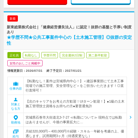
新着
新東総業株式会社 | 「健康経営優良法人」に認定！抜群の基盤と手厚い制度
あり
★学歴不問★公共工事案件中心の【土木施工管理】◎抜群の安定
性
正社員
転勤なし
学歴不問
完全週休2日制
第二新卒歓迎
女性のおしごと掲載中
情報更新日：2026/07/31
終了予定日：
2027/01/21
【転勤なし！案件は宮城県内中心！】＜建設事業部にて土木工事
現場での施工管理、安全管理など＞をご担当いただきます！◎直
仕事内容
行直帰可！
【次のキャリアをお考えの方歓迎！UIターン歓迎！】●1級の土木
対象と
施工管理技士資格をお持ちの方●要普通免許
なる方
宮城県石巻市大街道北3-7-27 ≪転勤について≫ 現時点では転勤
はありませんが、今後の事業拡大に…
勤務地
月給320,000円～400,000円※経験・スキル・年齢を考慮の上、優
遇します。試用期間3ヶ月（待遇変更なし）
給与