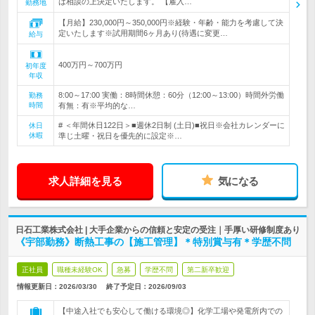
は相談の上決定いたします。 【雇入…
勤務地
【月給】230,000円～350,000円※経験・年齢・能力を考慮して決
定いたします※試用期間6ヶ月あり(待遇に変更…
給与
400万円～700万円
初年度
年収
8:00～17:00 実働：8時間休憩：60分（12:00～13:00）時間外労働
勤務
時間
有無：有※平均的な…
# ＜年間休日122日＞■週休2日制 (土日)■祝日※会社カレンダーに
休日
休暇
準じ土曜・祝日を優先的に設定※…
求人詳細を見る
気になる
日石工業株式会社 | 大手企業からの信頼と安定の受注｜手厚い研修制度あり
《宇部勤務》断熱工事の【施工管理】＊特別賞与有＊学歴不問
正社員
職種未経験OK
急募
学歴不問
第二新卒歓迎
情報更新日：2026/03/30
終了予定日：
2026/09/03
【中途入社でも安心して働ける環境◎】化学工場や発電所内での