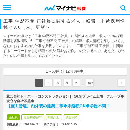
工事 学歴不問 正社員に関する求人・転職・中途採用情
報＜8/6（木）更新＞
マイナビ転職では「工事 学歴不問 正社員」に関連する転職・求人・中途採用
情報を多数掲載中!「工事 学歴不問 正社員」の転職・求人情報を探しているあ
なたにおすすめのお仕事を掲載しています。「工事 学歴不問 正社員」に関連
するキーワードからも転職・求人情報をお探しいただけるので、あなたにぴっ
たりのお仕事を見つけてみてください!
1～50件 (全12478件中)
…
1
2
3
4
5
100
株式会社トーホー・コンストラクション | （東証プライム上場）グループ◆
安心な会社基盤◆
【施工管理】内外装の建築工事◆未経験OK◆学歴不問！
正社員
職種未経験OK
転勤なし
学歴不問
情報更新日：2026/04/21
終了予定日：
2026/10/19