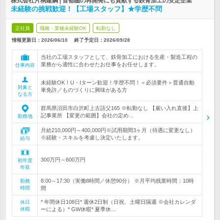
株式会社片桐建鋼 | 首都圏の再開発にも貢献する鉄骨加工の安定企業
未経験の挑戦歓迎！【工場スタッフ】★学歴不問
正社員
職種・業種未経験OK
転勤なし
情報更新日：2026/06/10
終了予定日：
2026/09/28
当社の工場スタッフとして、鉄骨加工における生産・製造工程の
業務から適性に合わせたお仕事をお任せします。
仕事内容
未経験OK！U・Iターン歓迎！学歴不問！＜必須要件＞普通自動
対象と
車免許／ものづくりに興味がある方
なる方
群馬県沼田市白沢町上古語父165 ※転勤なし 【雇い入れ直後】上
記事業所 【変更の範囲】会社の定め…
勤務地
月給210,000円～400,000円※試用期間3ヶ月（待遇に変更なし）
※経験・スキルを考慮し決定いたします。
給与
300万円～600万円
初年度
年収
8:00～17:30（実働8時間／休憩90分） ※月平均残業時間：10時
勤務
時間
間
* 年間休日108日* 週休2日制（日祝、土曜日隔週 ※会社カレンダ
休日
休暇
ーによる）* GW休暇* 夏季休…