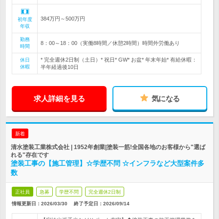
384万円～500万円
初年度
年収
勤務
8：00～18：00（実働8時間／休憩2時間）時間外労働あり
時間
* 完全週休2日制（土日）* 祝日* GW* お盆* 年末年始* 有給休暇：
休日
休暇
半年経過後10日
求人詳細を見る
気になる
新着
清水塗装工業株式会社 | 1952年創業|塗装一筋!全国各地のお客様から"選ば
れる"存在です
塗装工事の【施工管理】☆学歴不問 ☆インフラなど大型案件多
数
正社員
急募
学歴不問
完全週休2日制
情報更新日：2026/03/30
終了予定日：
2026/09/14