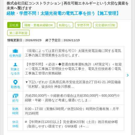
株式会社日紅コンストラクション | 再生可能エネルギーという大切な資産を
未来へ繋げます
経験・学歴不問！太陽光発電の電気工事を担う【施工管理】
正社員
職種・業種未経験OK
転勤なし
学歴不問
完全週休2日制
第二新卒歓迎
情報更新日：2026/05/29
終了予定日：
2026/11/19
《現場によっては直行直帰も可◎》太陽光発電設備に関する電気
工事の施工管理業務をお任せします。
仕事内容
【学歴不問】＜必須＞◆普通自動車運転免許（AT限定可）＜歓迎
＞◇電気工事施工管理技士や電気工事士、電気主任技術者◇電気
対象と
工事施工管理の実務経験
なる方
▼下記いずれか 広島県広島市安佐北区落合2丁目41-21 JR芸備線
「玖村駅」徒歩6分 神奈川県横…
勤務地
月給250,000円～※経験者の場合は月給350,000円～600,000円※
経験・年齢・資格など考慮し優遇いたしま…
給与
8:00～17:00（実働6.5時間／休憩150分）時間外労働有無：月平
勤務
時間
均15時間
# 【年間休日120日以上】完全週休2日制（土日）祝日有給休暇
休日
休暇
（取得しやすい環境です）GW休暇（4～…