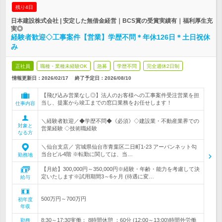
残り4日
日本建設株式会社 | 安定した無借金経営｜BCS賞の受賞実績有｜福利厚生充
実◎
経験者歓迎◇工事案件【営業】学歴不問＊年休126日＊土日祝休
み
正社員
職種・業種未経験OK
急募
学歴不問
完全週休2日制
情報更新日：2026/02/17
終了予定日：
2026/08/10
【飛び込み営業なし◎】法人のお客様への工事案件受注営業を担
当し、提案から竣工までの窓口業務をお任せします！
仕事内容
＼経験者歓迎／◆学歴不問◆《必須》◇建設業・不動産業界での
対象と
営業経験 ◇技術職経験
なる方
＼仙台支店／ 宮城県仙台市青葉区二日町1-23 アーバンネット勾
当台ビル4階 ※転勤に関しては、当…
勤務地
【月給】300,000円～350,000円※経験・年齢・能力を考慮して決
定いたします※試用期間3～6ヶ月 (待遇に変…
給与
500万円～700万円
初年度
年収
8:30～17:30実働： 8時間休憩 ：60分 (12:00～13:00)時間外労働
勤務