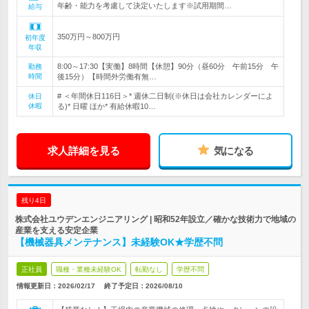
年齢・能力を考慮して決定いたします※試用期間…
給与
350万円～800万円
初年度
年収
8:00～17:30【実働】8時間【休憩】90分（昼60分 午前15分 午
勤務
時間
後15分）【時間外労働有無…
# ＜年間休日116日＞* 週休二日制(※休日は会社カレンダーによ
休日
休暇
る)* 日曜 ほか* 有給休暇10…
求人詳細を見る
気になる
残り4日
株式会社ユウデンエンジニアリング | 昭和52年設立／確かな技術力で地域の
産業を支える安定企業
【機械器具メンテナンス】未経験OK★学歴不問
正社員
職種・業種未経験OK
転勤なし
学歴不問
情報更新日：2026/02/17
終了予定日：
2026/08/10