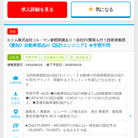
求人詳細を見る
気になる
新着
エイム株式会社 | ル・マン参戦実績あり！自社EV開発も行う技術者集団
《愛知》自動車部品の【設計エンジニア】★学歴不問
正社員
学歴不問
完全週休2日制
第二新卒歓迎
情報更新日：2026/06/19
終了予定日：
2026/09/10
【内装樹脂部品の設計がメイン！】自動車の内装樹脂部品の設計
や3Dモデリング、関連するドキュメント作成などをお任せしま
仕事内容
す。
学歴不問 <必須>◆自動車部品の設計経験または樹脂素材の知識
◆CATIA V5での設計経験（CADオペレーターのみの方は5年以
対象と
上）◆普通自動車運転免許など
なる方
顧客先／ 事業所：ビューテック株式会社 本社 事業所：愛知県
豊田市梅坪町9-30-3 ※顧客先での…
勤務地
■月給275,000円～400,000円※月給には一律支給の固定手当
（55,000円～70,000円）を含みます※経…
給与