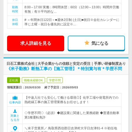
8:00～17:00 実働：8時間休憩：60分（12:00～13:00）時間外労働
勤務
時間
有無：有※平均的な…
# ＜年間休日122日＞■週休2日制 (土日)■祝日※会社カレンダーに
休日
休暇
準じ土曜・祝日を優先的に設定※…
求人詳細を見る
気になる
日石工業株式会社 | 大手企業からの信頼と安定の受注｜手厚い研修制度あり
《米子勤務》断熱工事の【施工管理】＊特別賞与有＊学歴不問
正社員
職種未経験OK
学歴不問
情報更新日：2026/03/30
終了予定日：
2026/09/03
【中途入社でも安心して働ける環境◎】化学工場や発電所内での
熱絶縁工事の施工管理業務をお任せします！
仕事内容
◇学歴不問◇《必須》◆建設業に関連した業務経験 ◆普通自動車
対象と
第1種運転免許
なる方
＼米子営業所／ 鳥取県西伯郡日吉津村大字日吉津81-4 ※初任地