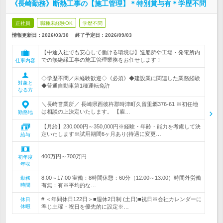
《長崎勤務》断熱工事の【施工管理】＊特別賞与有＊学歴不問
正社員
職種未経験OK
学歴不問
情報更新日：2026/03/30
終了予定日：
2026/09/03
【中途入社でも安心して働ける環境◎】造船所や工場・発電所内
での熱絶縁工事の施工管理業務をお任せします！
仕事内容
◇学歴不問／未経験歓迎◇《必須》◆建設業に関連した業務経験
対象と
◆普通自動車第1種運転免許
なる方
＼長崎営業所／ 長崎県西彼杵郡時津町久留里郷376-61 ※初任地
は相談の上決定いたします。 【雇…
勤務地
【月給】230,000円～350,000円※経験・年齢・能力を考慮して決
定いたします※試用期間6ヶ月あり(待遇に変更…
給与
400万円～700万円
初年度
年収
8:00～17:00 実働：8時間休憩：60分（12:00～13:00）時間外労働
勤務
時間
有無：有※平均的な…
# ＜年間休日122日＞■週休2日制 (土日)■祝日※会社カレンダーに
休日
休暇
準じ土曜・祝日を優先的に設定※…