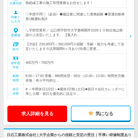
熱絶縁工事の施工管理業務をお任せします！
仕事内容
◇学歴不問◇《必須》◆建設業に関連した業務経験 ◆普通自動車
対象と
第1種運転免許
なる方
＼宇部営業所／ 山口県宇部市大字妻崎開作1028-1 ※初任地は相
談の上決定いたします。 【雇入れ…
勤務地
【月給】230,000円～350,000円※経験・年齢・能力を考慮して決
定いたします※試用期間6ヶ月あり(待遇に変更…
給与
400万円～700万円
初年度
年収
8:00～17:00 実働：8時間休憩：60分（12:00～13:00）時間外労働
勤務
時間
有無：有※平均的な…
# ＜年間休日122日＞■週休2日制 (土日)■祝日※会社カレンダーに
休日
休暇
準じ土曜・祝日を優先的に設定※…
求人詳細を見る
気になる
日石工業株式会社 | 大手企業からの信頼と安定の受注｜手厚い研修制度あり