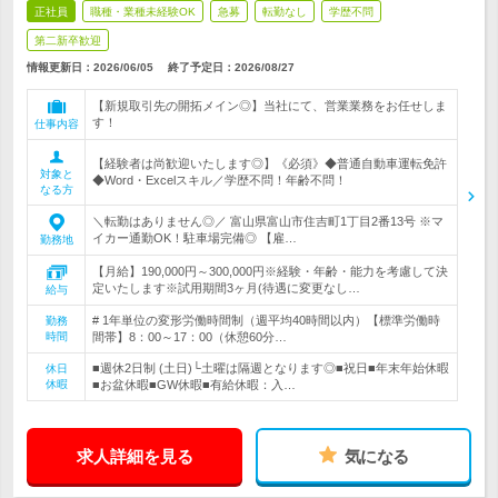
正社員
職種・業種未経験OK
急募
転勤なし
学歴不問
第二新卒歓迎
情報更新日：2026/06/05
終了予定日：
2026/08/27
【新規取引先の開拓メイン◎】当社にて、営業業務をお任せしま
す！
仕事内容
【経験者は尚歓迎いたします◎】《必須》◆普通自動車運転免許
対象と
◆Word・Excelスキル／学歴不問！年齢不問！
なる方
＼転勤はありません◎／ 富山県富山市住吉町1丁目2番13号 ※マ
イカー通勤OK！駐車場完備◎ 【雇…
勤務地
【月給】190,000円～300,000円※経験・年齢・能力を考慮して決
定いたします※試用期間3ヶ月(待遇に変更なし…
給与
# 1年単位の変形労働時間制（週平均40時間以内）【標準労働時
勤務
時間
間帯】8：00～17：00（休憩60分…
■週休2日制 (土日)└土曜は隔週となります◎■祝日■年末年始休暇
休日
休暇
■お盆休暇■GW休暇■有給休暇：入…
求人詳細を見る
気になる