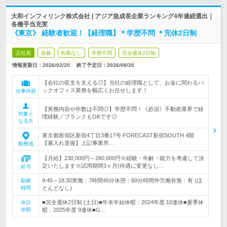
大和インフィリンク株式会社 | アジア急成長企業ランキング4年連続選出｜
各種手当充実
《東京》 経験者歓迎！【経理職】＊学歴不問 ＊完休2日制
正社員
急募
転勤なし
学歴不問
完全週休2日制
情報更新日：2026/02/20
終了予定日：
2026/08/20
【会社の収支を支える◎】当社の経理職として、お金に関わるバ
ックオフィス業務を幅広くお任せします！
仕事内容
【実務内容や年数は不問◎】学歴不問！《必須》不動産業界で経
対象と
理経験／ブランクもOKです◎
なる方
東京都新宿区新宿4丁目3番17号 FORECAST新宿SOUTH 4階
【雇入れ直後】上記事業所…
勤務地
【月給】230,000円～280,000円※経験・年齢・能力を考慮して決
定いたします※試用期間3ヶ月(待遇に変更なし…
給与
9:45～18:30実働：7時間45分休憩：60分時間外労働有無：有 (ほ
勤務
時間
とんどなし)
■完全週休2日制 (土日)■年末年始休暇：2024年度 10連休■夏季休
休日
休暇
暇：2025年度 9連休■G…