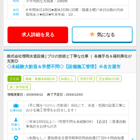
時間
※平均的な月残業：20時間
# 年間休日105日■週休2日制 (日曜・隔週土曜)└休日出勤の代休
休日
休暇
取得あり■祝日■年末年始：12/…
求人詳細を見る
気になる
株式会社増岡水道設備 | プロの技術と丁寧な仕事 ｜ 各種手当＆福利厚生が
充実◎
◇未経験大歓迎＆学歴不問◇【設備施工管理】※名古屋市
正社員
職種・業種未経験OK
転勤なし
学歴不問
完全週休2日制
第二新卒歓迎
情報更新日：2026/06/12
終了予定日：
2026/12/03
《手に職をつけたい方歓迎》当社にて、水道・空調の設置工事に
おける施工管理をお任せします！
仕事内容
◇年休120日以上◇《学歴不問＆未経験OK》【必須】◇普通自動
対象と
車免許をお持ちの方
なる方
＼転勤なし／ 愛知県名古屋市昭和区阿由知通2丁目6-4 阿由知通