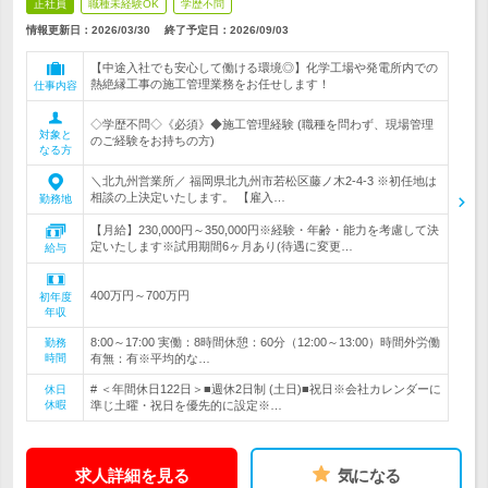
正社員
職種未経験OK
学歴不問
情報更新日：2026/03/30
終了予定日：
2026/09/03
【中途入社でも安心して働ける環境◎】化学工場や発電所内での
熱絶縁工事の施工管理業務をお任せします！
仕事内容
◇学歴不問◇《必須》◆施工管理経験 (職種を問わず、現場管理
対象と
のご経験をお持ちの方)
なる方
＼北九州営業所／ 福岡県北九州市若松区藤ノ木2‐4‐3 ※初任地は
相談の上決定いたします。 【雇入…
勤務地
【月給】230,000円～350,000円※経験・年齢・能力を考慮して決
定いたします※試用期間6ヶ月あり(待遇に変更…
給与
400万円～700万円
初年度
年収
8:00～17:00 実働：8時間休憩：60分（12:00～13:00）時間外労働
勤務
時間
有無：有※平均的な…
# ＜年間休日122日＞■週休2日制 (土日)■祝日※会社カレンダーに
休日
休暇
準じ土曜・祝日を優先的に設定※…
求人詳細を見る
気になる