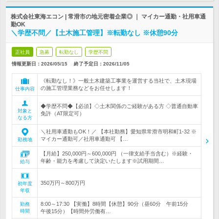
株式会社東海エコン | 常滑市の地元密着企業◎ ｜ マイカー通勤・社用車通
勤OK
＼学歴不問／【土木施工管理】※転勤なし ※休憩90分
正社員
急募
転勤なし
学歴不問
情報更新日：2026/05/15
終了予定日：
2026/11/05
《転勤なし！》一般土木建築工事業を運営する当社で、土木現場
の施工管理業務などをお任せします！
仕事内容
◆学歴不問◆【必須】◇土木関係のご経験がある方 ◇普通自動車
対象と
免許（AT限定可）
なる方
＼社用車通勤もOK！／ 【本社勤務】愛知県常滑市明和町1-32 ※
マイカー通勤可／社用車通勤可 【…
勤務地
【月給】250,000円～600,000円 （一律支給手当含む）※経験・
年齢・能力を考慮して決定いたします※試用期間…
給与
350万円～800万円
初年度
年収
8:00～17:30 【実働】8時間【休憩】90分（昼60分 午前15分
勤務
時間
午後15分）【時間外労働有…