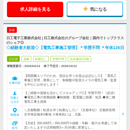
求人詳細を見る
気になる
新着
日工電子工業株式会社 | 日工株式会社のグループ会社｜国内でトップクラス
のシェア◎
◇経験者大歓迎◇【電気工事施工管理】＊学歴不問 ＊年休126日
正社員
急募
転勤なし
学歴不問
完全週休2日制
情報更新日：2026/04/14
終了予定日：
2026/10/12
【関西圏エリアのため、宿泊を伴う出張はほぼなし◎】「電気工
事施工管理」業務として、制御盤や監視カメラの電気工事・監督
仕事内容
を中心にお任せします！
【ご経験や資格を活かしてスキルアップ◎】学歴不問！《必須》
◆電気工事の実務経験 ◆制御盤・配電盤に精通・知見 ◆第二種
対象と
電気工事士資格
なる方
＼京都勤務！転居を伴う転勤なし◎／ 《京都本社》 京都府長岡
京市神足橋本5番地 ※将来的には、大阪…
勤務地
【月給】300,000円～350,000円※経験・年齢・能力を考慮して決
定いたします※試用期間3ヶ月(待遇に変更なし…
給与