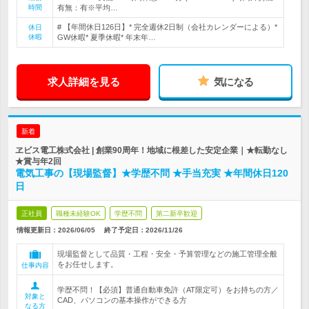
時間
有無：有※平均…
# 【年間休日126日】* 完全週休2日制（会社カレンダーによる）*
休日
休暇
GW休暇* 夏季休暇* 年末年…
求人詳細を見る
気になる
新着
ヱビス電工株式会社 | 創業90周年！地域に根差した安定企業｜★転勤なし
★賞与年2回
電気工事の【現場監督】★学歴不問 ★手当充実 ★年間休日120
日
正社員
職種未経験OK
学歴不問
第二新卒歓迎
情報更新日：2026/06/05
終了予定日：
2026/11/26
現場監督として品質・工程・安全・予算管理などの施工管理全般
をお任せします。
仕事内容
学歴不問！【必須】普通自動車免許（AT限定可）をお持ちの方／
対象と
CAD、パソコンの基本操作ができる方
なる方