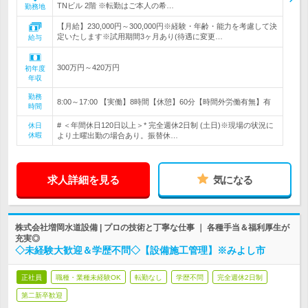
TNビル 2階 ※転勤はご本人の希…
勤務地
【月給】230,000円～300,000円※経験・年齢・能力を考慮して決
定いたします※試用期間3ヶ月あり(待遇に変更…
給与
300万円～420万円
初年度
年収
勤務
8:00～17:00 【実働】8時間【休憩】60分【時間外労働有無】有
時間
# ＜年間休日120日以上＞* 完全週休2日制 (土日)※現場の状況に
休日
休暇
より土曜出勤の場合あり。振替休…
求人詳細を見る
気になる
株式会社増岡水道設備 | プロの技術と丁寧な仕事 ｜ 各種手当＆福利厚生が
充実◎
◇未経験大歓迎＆学歴不問◇【設備施工管理】※みよし市
正社員
職種・業種未経験OK
転勤なし
学歴不問
完全週休2日制
第二新卒歓迎