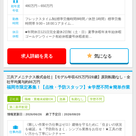
480万円～650万円
初年度
年収
フレックスタイム制(標準労働時間8時間／休憩:1時間）標準労働
勤務
時間
時間帯 9:00～18:00コアタイム…
■年間休日121日完全週休2日制（土・日）夏季休暇年末年始休暇
休日
休暇
ゴールデンウィーク有給休暇慶弔休暇産前…
求人詳細を見る
気になる
三共アメニテクス株式会社 | 【モデル年収425万円/28歳】原則転勤なし・全
社平均賞与約86万円
福岡市限定募集！【点検・予防スタッフ】★学歴不問★簡単作業
正社員
職種・業種未経験OK
急募
転勤なし
学歴不問
第二新卒歓迎
情報更新日：2026/06/26
終了予定日：
2026/08/20
《難しい作業や力仕事はゼロ》建物を守るために「住まいの状況
を確認」＆「予防剤をまく」シンプル業務をお任せ！★工具の使
仕事内容
い方から丁寧にレクチャー