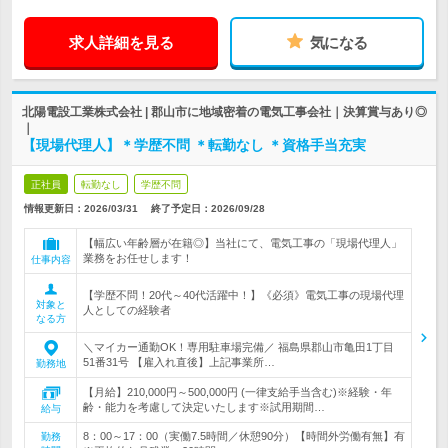
求人詳細を見る
気になる
北陽電設工業株式会社 | 郡山市に地域密着の電気工事会社｜決算賞与あり◎
｜
【現場代理人】＊学歴不問 ＊転勤なし ＊資格手当充実
正社員
転勤なし
学歴不問
情報更新日：2026/03/31
終了予定日：
2026/09/28
【幅広い年齢層が在籍◎】当社にて、電気工事の「現場代理人」
業務をお任せします！
仕事内容
【学歴不問！20代～40代活躍中！】《必須》電気工事の現場代理
対象と
人としての経験者
なる方
＼マイカー通勤OK！専用駐車場完備／ 福島県郡山市亀田1丁目
51番31号 【雇入れ直後】上記事業所…
勤務地
【月給】210,000円～500,000円 (一律支給手当含む)※経験・年
齢・能力を考慮して決定いたします※試用期間…
給与
8：00～17：00（実働7.5時間／休憩90分）【時間外労働有無】有
勤務