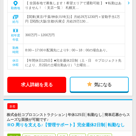
【 全国各地で募集します！希望エリアで通勤可能 】 ▼転勤はあ
りません！ 〈 支店一覧 〉 札幌支…
勤務地
【関東(東京/千葉/神奈川/埼玉)】月給29万1230円＋皆勤手当1万
円【関西(大阪/京都/兵庫)】月給29万130…
給与
300万円～1200万円
初年度
年収
勤務
8:00～17:00※配属先により9：00～18：00の場合あり。
時間
【年間休日125日】■完全週休2日制（土・日 ※プロジェクト先
休日
休暇
により、月2回の土曜出勤あり）└土曜出…
求人詳細を見る
気になる
新着
株式会社コプロコンストラクション | 年休125日│転勤なし│簡単応募からス
ムーズな面接が可能です♪
※O 周りを支える♪【管理サポート】完全週休2日制│転勤なし