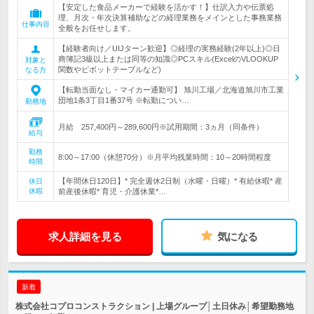
【安定した食品メーカーで経験を活かす！】仕訳入力や伝票処
理、月次・年次決算補助などの経理業務をメインとした事務業務
仕事内容
全般をお任せします。
【経験者向け／UIJターン歓迎】◎経理の実務経験(2年以上)◎日
商簿記3級以上または同等の知識◎PCスキル(ExcelのVLOOKUP
対象と
関数やピボットテーブルなど)
なる方
【転勤当面なし・マイカー通勤可】 旭川工場／北海道旭川市工業
団地1条3丁目1番37号 ※転勤につい…
勤務地
月給 257,400円～289,600円※試用期間：3ヵ月（同条件）
給与
勤務
8:00～17:00（休憩70分）※月平均残業時間：10～20時間程度
時間
【年間休日120日】* 完全週休2日制（水曜・日曜）* 有給休暇* 産
休日
休暇
前産後休暇* 育児・介護休業*…
求人詳細を見る
気になる
新着
株式会社コプロコンストラクション | 上場グループ│土日休み│希望勤務地