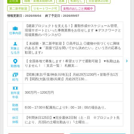
正社員
職種・業種未経験OK
急募
転勤なし
完全週休2日制
第二新卒歓迎
リモートワーク可
女性のおしごと掲載中
情報更新日：2026/08/04
終了予定日：
2026/09/07
【建築プロジェクトを支える！】書類作成やスケジュール管理、
現場サポートといった事務業務をお任せします ★デスクワークと
仕事内容
現場業務のバランスが◎
【 未経験・第二新卒歓迎 】◎高卒以上 ◎建物や街づくりに興味
のある方 ★「面接で話を聞いてから決めたい」という方の応募も
対象と
歓迎します♪
なる方
【 全国各地で募集します！希望エリアで通勤可能 】 ▼転勤はあ
りません！ 〈 支店一覧 〉 札幌支…
勤務地
【関東(東京/千葉/神奈川/埼玉)】月給29万1230円＋皆勤手当1万
円【関西(大阪/京都/兵庫)】月給29万130…
給与
300万円～1200万円
初年度
年収
勤務
8:00～17:00※配属先により9：00～18：00の場合あり。
時間
【年間休日125日】■完全週休2日制（土・日 ※プロジェクト先
休日
休暇
により、月2回の土曜出勤あり）└土曜出…