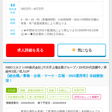
250万円～437万円
初年度
年収
9：00～18：00（実働8時間）※休憩時間：60分※時間外労働の
勤務
時間
有無：有└派遣就業先により異なりま…
☆★年間休日125日※配属先により異なります(2026年4月1日時
休日
休暇
点)★☆◆完全週休二日制(土日休み…
求人詳細を見る
気になる
GMOコネクトHR株式会社 | IT大手上場企業グループ／20代30代活躍中／昇
給年2回／収入UP
【総合職／事務・企画・マーケ・広報・SNS運用等】未経験歓
迎！
正社員
職種・業種未経験OK
急募
転勤なし
学歴不問
完全週休2日制
第二新卒歓迎
リモートワーク可
女性のおしごと掲載中
情報更新日：2026/05/29
終了予定日：
2026/09/03
希望や適性を考慮して配属先や職種は相談可能！未経験からでも