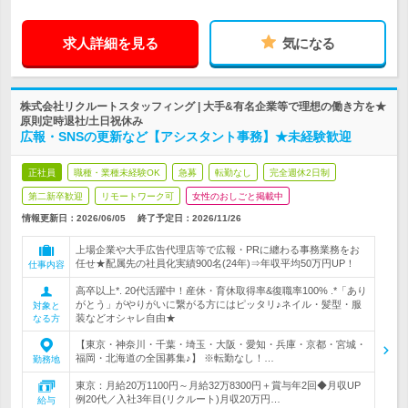
求人詳細を見る
気になる
株式会社リクルートスタッフィング | 大手&有名企業等で理想の働き方を★
原則定時退社/土日祝休み
広報・SNSの更新など【アシスタント事務】★未経験歓迎
正社員
職種・業種未経験OK
急募
転勤なし
完全週休2日制
第二新卒歓迎
リモートワーク可
女性のおしごと掲載中
情報更新日：2026/06/05
終了予定日：
2026/11/26
上場企業や大手広告代理店等で広報・PRに纏わる事務業務をお
任せ★配属先の社員化実績900名(24年)⇒年収平均50万円UP！
仕事内容
高卒以上*. 20代活躍中！産休・育休取得率&復職率100% .*「あり
がとう」がやりがいに繋がる方にはピッタリ♪ネイル・髪型・服
対象と
装などオシャレ自由★
なる方
【東京・神奈川・千葉・埼玉・大阪・愛知・兵庫・京都・宮城・
福岡・北海道の全国募集♪】 ※転勤なし！…
勤務地
東京：月給20万1100円～月給32万8300円＋賞与年2回◆月収UP
例20代／入社3年目(リクルート)月収20万円…
給与