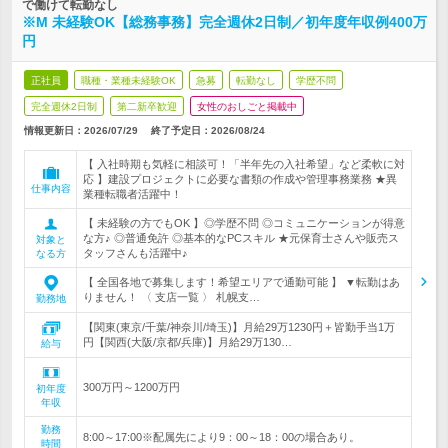
で働けて転勤なし
※M 未経験OK【総務事務】完全週休2日制／初年度年収例400万
円
正社員
職種・業種未経験OK
急募
転勤なし
学歴不問
完全週休2日制
第二新卒歓迎
女性のおしごと掲載中
情報更新日：2026/07/29
終了予定日：
2026/08/24
【 入社時期も気軽に相談可！「半年先の入社希望」など柔軟に対
応 】建設プロジェクトに必要な書類の作成や管理事務業務 ★異
仕事内容
業種転職者活躍中！
【 未経験の方でもOK 】◎学歴不問 ◎コミュニケーションが得意
な方♪ ◎普通免許 ◎基本的なPCスキル ★元保育士さんや販売ス
対象と
タッフさんも活躍中♪
なる方
【 全国各地で募集します！希望エリアで通勤可能 】 ▼転勤はあ
りません！ 〈 支店一覧 〉 札幌支…
勤務地
【関東(東京/千葉/神奈川/埼玉)】月給29万1230円＋皆勤手当1万
円【関西(大阪/京都/兵庫)】月給29万130…
給与
300万円～1200万円
初年度
年収
勤務
8:00～17:00※配属先により9：00～18：00の場合あり。
時間