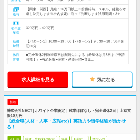
勤務地
【関東・関西】月給：26万円以上※前職給与、スキル、経験を考
慮し決定します※社内規定に沿って判断します試用期間：3カ…
給与
320万円～420万円
初年度
年収
【パターン1】10:00～19：00【パターン2】9：30～18：30※休
勤務
時間
憩60分
■完全週休2日制※曜日は配属先による（希望休は月3日まで申請
休日
休暇
可能！）■有給休暇■産前・産後休暇■育児…
求人詳細を見る
気になる
新着
株式会社NECT | ホワイト企業認定｜残業ほぼなし・完全週休2日｜上京支
援10万円
【総合職(人材・人事・広報etc)】英語力や留学経験が活かせ
る！
正社員
職種・業種未経験OK
急募
転勤なし
学歴不問