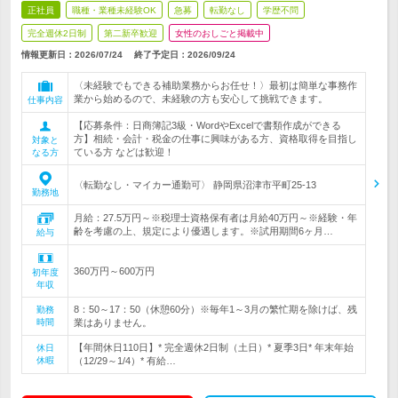
正社員
職種・業種未経験OK
急募
転勤なし
学歴不問
完全週休2日制
第二新卒歓迎
女性のおしごと掲載中
情報更新日：2026/07/24
終了予定日：
2026/09/24
〈未経験でもできる補助業務からお任せ！〉最初は簡単な事務作
業から始めるので、未経験の方も安心して挑戦できます。
仕事内容
【応募条件：日商簿記3級・WordやExcelで書類作成ができる
方】相続・会計・税金の仕事に興味がある方、資格取得を目指し
対象と
ている方 などは歓迎！
なる方
〈転勤なし・マイカー通勤可〉 静岡県沼津市平町25-13
勤務地
月給：27.5万円～※税理士資格保有者は月給40万円～※経験・年
齢を考慮の上、規定により優遇します。※試用期間6ヶ月…
給与
360万円～600万円
初年度
年収
8：50～17：50（休憩60分）※毎年1～3月の繁忙期を除けば、残
勤務
時間
業はありません。
【年間休日110日】* 完全週休2日制（土日）* 夏季3日* 年末年始
休日
休暇
（12/29～1/4）* 有給…