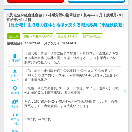
北海道森林組合連合会 | ＜林業分野の協同組合＞賞与4.4ヶ月｜残業月2h｜
有給平均14.1日
【総合職】北海道の森林と地域を支える職員募集（未経験歓迎）
正社員
職種・業種未経験OK
完全週休2日制
第二新卒歓迎
情報更新日：2026/07/01
終了予定日：
2026/08/31
【総合職：希望・適性に応じて配属】＜札幌本部＞森林組合を支
える事務業務（森林整備、指導、総務など） ／＜営業所＞木材・
仕事内容
製材品等の仕入れ・販売
【第二新卒・未経験歓迎】◎高卒以上 ◎40歳以下 ◎普通免許
（AT可）◎基本的なPCスキル ★賞与実績4.4ヶ月分★完全週休2
対象と
日（土日祝休み）
なる方
【札幌・帯広での募集／U・Iターン歓迎／マイカー通勤可】 〇札
幌営業所又は本部事務所 北海道札幌市…
勤務地
月給：186,900円～249,400円 + 諸手当※試用期間：6カ月（条件
変更なし） 当会規程により決定いたします…
給与
320万円～420万円
初年度
年収
勤務