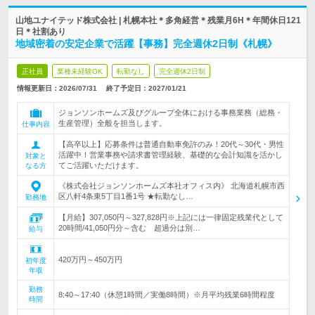
山地ユナイテッド株式会社 | 札幌本社＊多角経営＊残業月6H＊年間休日121
日＊社割あり
地域密着の安定企業で活躍【事務】完全週休2日制《札幌》
正社員
業種未経験OK
転勤なし
完全週休2日制
情報更新日：2026/07/31
終了予定日：
2027/01/21
ジョンソンホームズ及びグループ全体における事務業務（総務・
生産管理）全般を担当します。
仕事内容
【高卒以上】応募条件は普通自動車免許のみ！20代～30代・男性
活躍中！営業事務や請求書管理経験、基礎的な会計知識を活かし
対象と
てご活躍いただけます。
なる方
《株式会社ジョンソンホームズ本社オフィス内》 北海道札幌市西
区八軒4条東5丁目1番1号 ★転勤なし…
勤務地
【月給】307,050円～327,828円※上記には一律固定残業代として
20時間/41,050円分～含む 超過分は別…
給与
420万円～450万円
初年度
年収
勤務
8:40～17:40（休憩1時間／実働8時間）※月平均残業6時間程度
時間