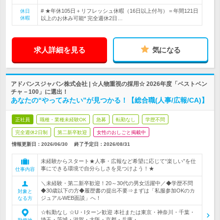
# ★年休105日＋リフレッシュ休暇（16日以上付与）＝年間121日
休日
休暇
以上のお休み可能* 完全週休2日…
求人詳細を見る
気になる
アドバンスジャパン株式会社 | ☆人物重視の採用☆ 2026年度「ベストベン
チャ－100」に選出！
あなたの“やってみたい”が見つかる！【総合職(人事/広報/CA)】
正社員
職種・業種未経験OK
急募
転勤なし
学歴不問
完全週休2日制
第二新卒歓迎
女性のおしごと掲載中
情報更新日：2026/06/30
終了予定日：
2026/08/31
未経験からスタート★人事・広報など希望に応じて“楽しい”を仕
事にできる環境で自分らしさを見つけよう！★
仕事内容
＼未経験・第二新卒歓迎！20～30代の男女活躍中／◆学歴不問
◆30歳以下の方◆履歴書の提出不要⇒まずは「私服参加OKのカ
対象と
ジュアルWEB面談」へ！
なる方
☆転勤なし ☆U・Iターン歓迎 本社または東京・神奈川・千葉・
埼玉・茨城・滋賀・大阪・京都・兵庫・…