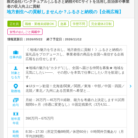
株式会社パンクチュアル | ふるさと納税やECサイトを活用し自治体や事業
者の収入向上に貢献
地方創生への貢献しませんか？ふるさと納税の【企画広報】
正社員
職種・業種未経験OK
急募
学歴不問
完全週休2日制
女性のおしごと掲載中
情報更新日：2026/05/22
終了予定日：
2026/11/12
《 地域の魅力を引き出し、地方創生に貢献！ 》ふるさと納税の
返礼品をプロデュースし、事業者様の商品を全国へ発信する企画
仕事内容
広報をお任せします。
★地域の魅力を“カタチ”にし、全国へ届ける仲間を募集★ 地域を
元気にしたい――、 その想いを本気で仕事にしたい方を歓迎しま
対象と
す。
なる方
★UIターン歓迎！北海道/関東／関西／東海・中部／中国・四国／
北陸／東北／九州にある営業所へ希望と…
勤務地
月給：26万円～45万円※経験、能力を考慮の上決定します※試用
期間6ヶ月（待遇に変更なし）※固定残業代（3万4,51…
給与
390万円～675万円
初年度
年収
8:30～17:30（所定労働8時間／休憩60分）※時間外労働あり（月
勤務
時間
平均20時間）