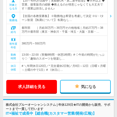
【20～40代が活躍中｜未経験OK・第二新卒歓迎】◆大卒以上 ◆
営業、接客販売の経験 ◆教えるのが得意じゃなくても大丈夫で
対象と
す！授業は担当しません♪
なる方
【全国の各教室募集】 ※勤務地は希望を考慮して決定 ※U・Iタ
ーン歓迎 【転勤について】 転勤なし…
勤務地
都市部 ｜月給30万円～39万円その他地域｜月給27万円～38
万円※都市部（東京・神奈川・千葉・埼玉・大阪・京都・…
給与
380万円～550万円
初年度
年収
13:00～22:00（実働8時間・休憩1時間）# ◇午前の時間がたっぷ
勤務
時間
り◇「趣味のスポーツを朝楽し…
# ＼年間休日120日／* 完全週休2日制／月8日～12日（日曜＋月曜
休日
休暇
～土曜の中で1日）# 《休日に…
求人詳細を見る
気になる
株式会社ブルーオーシャンシステム | 年休129日★ITの開発から販売、サポ
ートまで一貫して行います
IT×福祉で成長中【総合職(カスタマー営業/開発/広報)】