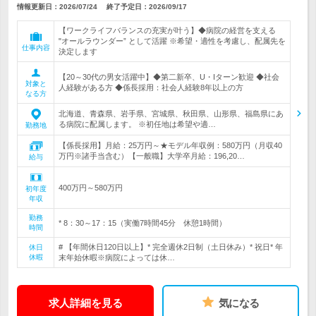
情報更新日：2026/07/24
終了予定日：
2026/09/17
【ワークライフバランスの充実が叶う】◆病院の経営を支える
"オールラウンダー” として活躍 ※希望・適性を考慮し、配属先を
仕事内容
決定します
【20～30代の男女活躍中】◆第二新卒、U・Iターン歓迎 ◆社会
対象と
人経験がある方 ◆係長採用：社会人経験8年以上の方
なる方
北海道、青森県、岩手県、宮城県、秋田県、山形県、福島県にあ
る病院に配属します。 ※初任地は希望や適…
勤務地
【係長採用】月給：25万円～★モデル年収例：580万円（月収40
万円※諸手当含む）【一般職】大学卒月給：196,20…
給与
400万円～580万円
初年度
年収
勤務
* 8：30～17：15（実働7時間45分 休憩1時間）
時間
# 【年間休日120日以上】* 完全週休2日制（土日休み）* 祝日* 年
休日
休暇
末年始休暇※病院によっては休…
求人詳細を見る
気になる