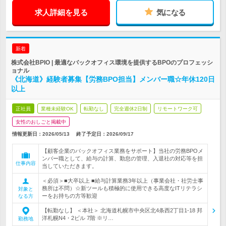
求人詳細を見る
気になる
新着
株式会社BPIO | 最適なバックオフィス環境を提供するBPOのプロフェッシ
ョナル
《北海道》経験者募集【労務BPO担当】メンバー職☆年休120日
以上
正社員
業種未経験OK
転勤なし
完全週休2日制
リモートワーク可
女性のおしごと掲載中
情報更新日：2026/05/13
終了予定日：
2026/09/17
【顧客企業のバックオフィス業務をサポート】当社の労務BPOメ
ンバー職として、給与の計算、勤怠の管理、入退社の対応等を担
仕事内容
当していただきます。
＜必須＞■大卒以上 ■給与計算業務3年以上（事業会社・社労士事
務所は不問）☆新ツールも積極的に使用できる高度なITリテラシ
対象と
ーをお持ちの方等歓迎
なる方
【転勤なし】 ＜本社＞ 北海道札幌市中央区北4条西2丁目1-18 邦
洋札幌N4・2ビル 7階 ※リ…
勤務地