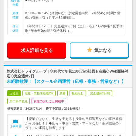
初年度
年収
8：00～16：45（休憩60分）所定労働時間：7時間45分時間外労
勤務
時間
働の有無：有（月平均32.6時間…
《年間休日125日》完全週休2日制（土日・祝）* GW休暇* 夏季休
休日
休暇
暇* 年末年始休暇* 有給休暇（…
求人詳細を見る
気になる
株式会社トライグループ | ◇30代で年収1100万の社員も在籍◇Web面接対
応◇完全週休2日
未経験歓迎！【スクール企画運営（広報・事務・営業など）】
正社員
職種・業種未経験OK
急募
転勤なし
完全週休2日制
第二新卒歓迎
女性のおしごと掲載中
情報更新日：2026/07/14
終了予定日：
2026/08/24
【授業ではなく、生徒を支える｜授業の日程調整などの事務業務
からお任せ！】◆広報・事務・営業・マーケなど「個別教室のト
仕事内容
ライ」の運営を担当します