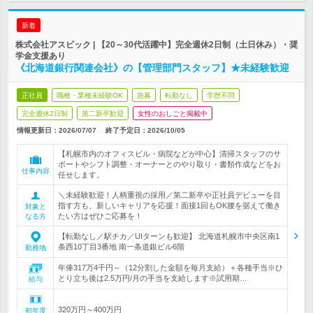
新着
株式会社アスビック | 【20～30代活躍中】完全週休2日制（土日休み）・奨
学金支援あり
《北海道銀行関連会社》の【管理部門スタッフ】★未経験歓迎
正社員
職種・業種未経験OK
急募
転勤なし
学歴不問
完全週休2日制
第二新卒歓迎
女性のおしごと掲載中
情報更新日：2026/07/07
終了予定日：
2026/10/05
【札幌市内のオフィスビル・病院などが中心】清掃スタッフのサ
ポートやシフト調整・オーナーとのやり取り・書類作成などをお
仕事内容
任せします。
＼未経験歓迎！人柄重視の採用／第二新卒や正社員デビューを目
指す方も、新しいキャリアを応援！面接1回もOK腰を据えて働き
対象と
たい方はぜひご応募を！
なる方
【転勤なし／駅チカ／UIターンも歓迎】 北海道札幌市中央区南1
条西10丁目3番地 南一条道銀ビル6階
勤務地
年俸317万4千円～（12分割した金額を毎月支給）＋各種手当※ひ
とり立ち後は2.5万円/月の手当を支給します※試用期…
給与
320万円～400万円
初年度