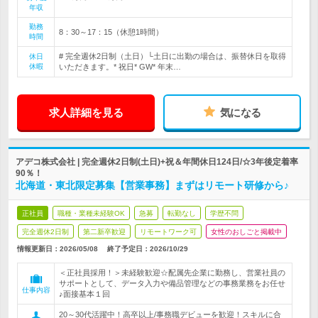
年収
勤務
8：30～17：15（休憩1時間）
時間
# 完全週休2日制（土日）└土日に出勤の場合は、振替休日を取得
休日
休暇
いただきます。* 祝日* GW* 年末…
求人詳細を見る
気になる
アデコ株式会社 | 完全週休2日制(土日)+祝＆年間休日124日/☆3年後定着率
90％！
北海道・東北限定募集【営業事務】まずはリモート研修から♪
正社員
職種・業種未経験OK
急募
転勤なし
学歴不問
完全週休2日制
第二新卒歓迎
リモートワーク可
女性のおしごと掲載中
情報更新日：2026/05/08
終了予定日：
2026/10/29
＜正社員採用！＞未経験歓迎☆配属先企業に勤務し、営業社員の
サポートとして、データ入力や備品管理などの事務業務をお任せ
仕事内容
♪面接基本１回
20～30代活躍中！高卒以上/事務職デビューを歓迎！スキルに合