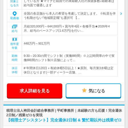
している方 ★マイナビ経由での未経験入社の実績多数♪経験者は
対象と
給与面で優遇します
なる方
全国の各店舗から本人の希望を考慮して決定します。 ※転居を伴
う転勤がない”地域限定職”も選択可 【…
勤務地
月給320,000円～644,000円＋賞与年4回＋各種手当★2026年4
月、給与のベースアップ(1.6万円)を行い…
給与
448万円～901万円
初年度
年収
9:30～20:30の間でシフト制（実働8時間）※上記時間帯の中で実
勤務
時間
働8時間のシフト制※店舗によって…
# 年間休日120日＋有給休暇5日以上！★原則、毎月第3水曜は定
休日
休暇
休日となります(一部ディーラー店舗、…
求人詳細を見る
気になる
税理士法人袴田会計総合事務所 | 平町事務所｜未経験の方も応援！完全週休
2日制／残業ゼロを実現
【税理士アシスタント】完全週休2日制 & 繁忙期以外は残業ゼロ