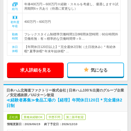
年俸400万円～600万円※経験・スキルを考慮し、優遇します※試
用期間6ヶ月あり（待遇に変更なし）
給与
400万円～600万円
初年度
年収
フレックスタイム制標準労働時間1日8時間休憩時間：60分時間外
勤務
時間
労働有無：有＜標準的な労働時間帯＞9:…
【年間休日120日以上】* 完全週休2日制（土日祝休み）* 有給休
休日
休暇
暇* 夏季休暇* 年末年始休暇* …
求人詳細を見る
気になる
日本ハム北海道ファクトリー株式会社 | 日本ハム100％出資のグループ企業
／安定感抜群／UIJターン歓迎
≪経験者募集≫食品工場の【経理】年間休日120日＊完全週休2
日制
正社員
業種未経験OK
学歴不問
第二新卒歓迎
情報更新日：2026/06/19
終了予定日：
2026/12/10