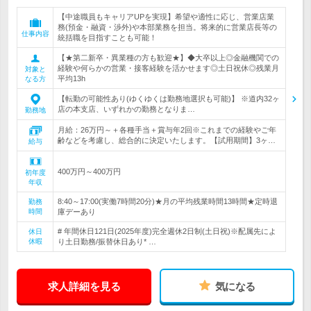
【中途職員もキャリアUPを実現】希望や適性に応じ、営業店業
務(預金・融資・渉外)や本部業務を担当。将来的に営業店長等の
仕事内容
統括職を目指すことも可能！
【★第二新卒・異業種の方も歓迎★】◆大卒以上◎金融機関での
経験や何らかの営業・接客経験を活かせます◎土日祝休◎残業月
対象と
平均13h
なる方
【転勤の可能性あり(ゆくゆくは勤務地選択も可能)】 ※道内32ヶ
店の本支店、いずれかの勤務となりま…
勤務地
月給：26万円～＋各種手当＋賞与年2回※これまでの経験やご年
齢などを考慮し、総合的に決定いたします。【試用期間】3ヶ…
給与
400万円～400万円
初年度
年収
8:40～17:00(実働7時間20分)★月の平均残業時間13時間★定時退
勤務
時間
庫デーあり
# 年間休日121日(2025年度)完全週休2日制(土日祝)※配属先によ
休日
休暇
り土日勤務/振替休日あり* …
求人詳細を見る
気になる