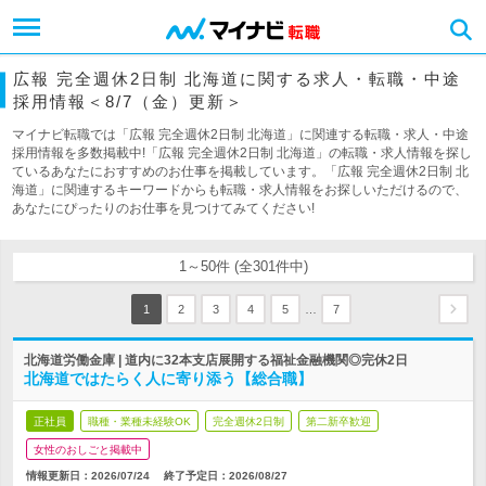
広報 完全週休2日制 北海道に関する求人・転職・中途
採用情報＜8/7（金）更新＞
マイナビ転職では「広報 完全週休2日制 北海道」に関連する転職・求人・中途
採用情報を多数掲載中!「広報 完全週休2日制 北海道」の転職・求人情報を探し
ているあなたにおすすめのお仕事を掲載しています。「広報 完全週休2日制 北
海道」に関連するキーワードからも転職・求人情報をお探しいただけるので、
あなたにぴったりのお仕事を見つけてみてください!
1～50件 (全301件中)
…
1
2
3
4
5
7
北海道労働金庫 | 道内に32本支店展開する福祉金融機関◎完休2日
北海道ではたらく人に寄り添う【総合職】
正社員
職種・業種未経験OK
完全週休2日制
第二新卒歓迎
女性のおしごと掲載中
情報更新日：2026/07/24
終了予定日：
2026/08/27