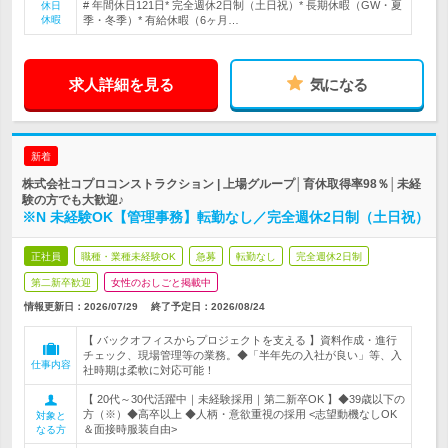
# 年間休日121日* 完全週休2日制（土日祝）* 長期休暇（GW・夏
休日
休暇
季・冬季）* 有給休暇（6ヶ月…
求人詳細を見る
気になる
新着
株式会社コプロコンストラクション | 上場グループ│育休取得率98％│未経
験の方でも大歓迎♪
※N 未経験OK【管理事務】転勤なし／完全週休2日制（土日祝）
正社員
職種・業種未経験OK
急募
転勤なし
完全週休2日制
第二新卒歓迎
女性のおしごと掲載中
情報更新日：2026/07/29
終了予定日：
2026/08/24
【 バックオフィスからプロジェクトを支える 】資料作成・進行
チェック、現場管理等の業務。◆「半年先の入社が良い」等、入
仕事内容
社時期は柔軟に対応可能！
【 20代～30代活躍中｜未経験採用｜第二新卒OK 】◆39歳以下の
方（※）◆高卒以上 ◆人柄・意欲重視の採用 <志望動機なしOK
対象と
＆面接時服装自由>
なる方