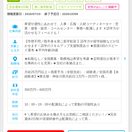
完全週休2日制
第二新卒歓迎
リモートワーク可
女性のおしごと掲載中
情報更新日：2026/07/10
終了予定日：
2026/10/08
希望や適性にあわせて、人事・広報・人材コーディネーター・営
業・接客・販売・コールセンター・事務へ配属します ＃語学力が
仕事内容
活かせるフィールドも！
【学歴不問／既卒者＆第二新卒歓迎 】語学力や留学経験などが活
かせます！語学のスキルアップ支援制度あり ★面接1回のスピー
対象と
ド選考 ★平均年齢26歳
なる方
★転勤なし／全国募集・勤務地は希望を考慮 ★定時退社が基本で
仕事終わりも充実♪ ★当社の各拠点また…
勤務地
月給25万円以上＋残業手当（全額支給）：経験者／全国共通【未
経験者】■東京都・神奈川県月給22.1万円～25万円＋残…
給与
300万円～600万円
初年度
年収
勤務
10：00～19：00※配属先によって変動の可能性あり
時間
# ＼希望のお休み＆働き方もお気軽にご相談ください！／■完全
休日
休暇
週休2日制※現場研修中は配属先によって異…