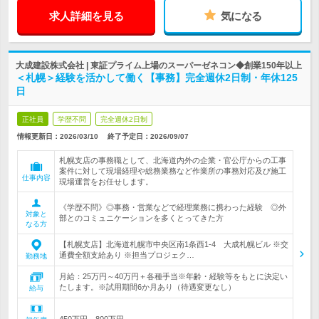
求人詳細を見る
気になる
大成建設株式会社 | 東証プライム上場のスーパーゼネコン◆創業150年以上
＜札幌＞経験を活かして働く【事務】完全週休2日制・年休125
日
正社員
学歴不問
完全週休2日制
情報更新日：2026/03/10
終了予定日：
2026/09/07
札幌支店の事務職として、北海道内外の企業・官公庁からの工事
案件に対して現場経理や総務業務など作業所の事務対応及び施工
仕事内容
現場運営をお任せします。
《学歴不問》◎事務・営業などで経理業務に携わった経験 ◎外
対象と
部とのコミュニケーションを多くとってきた方
なる方
【札幌支店】北海道札幌市中央区南1条西1-4 大成札幌ビル ※交
通費全額支給あり ※担当プロジェク…
勤務地
月給：25万円～40万円＋各種手当※年齢・経験等をもとに決定い
たします。※試用期間6か月あり（待遇変更なし）
給与
450万円～800万円