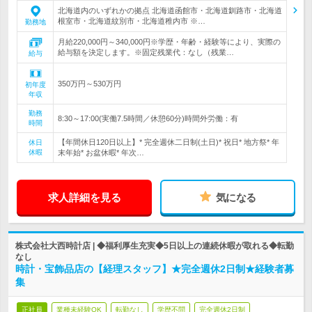
北海道内のいずれかの拠点 北海道函館市・北海道釧路市・北海道
根室市・北海道紋別市・北海道稚内市 ※…
勤務地
月給220,000円～340,000円※学歴・年齢・経験等により、実際の
給与額を決定します。※固定残業代：なし（残業…
給与
350万円～530万円
初年度
年収
勤務
8:30～17:00(実働7.5時間／休憩60分)時間外労働：有
時間
【年間休日120日以上】* 完全週休二日制(土日)* 祝日* 地方祭* 年
休日
休暇
末年始* お盆休暇* 年次…
求人詳細を見る
気になる
株式会社大西時計店 | ◆福利厚生充実◆5日以上の連続休暇が取れる◆転勤
なし
時計・宝飾品店の【経理スタッフ】★完全週休2日制★経験者募
集
正社員
業種未経験OK
転勤なし
学歴不問
完全週休2日制