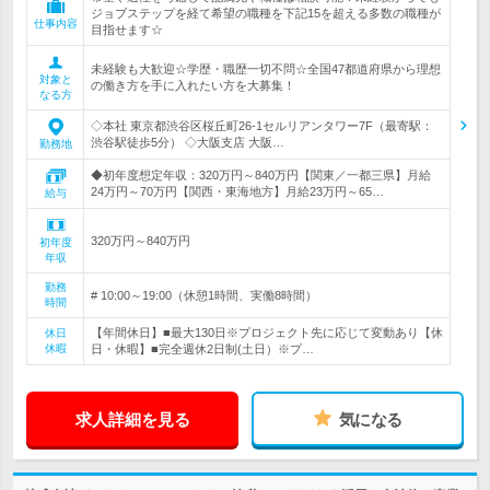
ジョブステップを経て希望の職種を下記15を超える多数の職種が
仕事内容
目指せます☆
未経験も大歓迎☆学歴・職歴一切不問☆全国47都道府県から理想
対象と
の働き方を手に入れたい方を大募集！
なる方
◇本社 東京都渋谷区桜丘町26-1セルリアンタワー7F（最寄駅：
渋谷駅徒歩5分） ◇大阪支店 大阪…
勤務地
◆初年度想定年収：320万円～840万円【関東／一都三県】月給
24万円～70万円【関西・東海地方】月給23万円～65…
給与
320万円～840万円
初年度
年収
勤務
# 10:00～19:00（休憩1時間、実働8時間）
時間
【年間休日】■最大130日※プロジェクト先に応じて変動あり【休
休日
休暇
日・休暇】■完全週休2日制(土日）※プ…
求人詳細を見る
気になる