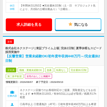
【年間休日125日】■完全週休2日制（土・日 ※プロジェクト先
休日
休暇
により、月2回の土曜出勤あり）└土曜出…
求人詳細を見る
気になる
新着
株式会社ネクステージ | 東証プライム上場│完休2日制│夏季休暇もスピード
採用実施中
【反響営業】営業未経験OK/初年度年収例448万円～/完全週休2
日制
正社員
職種・業種未経験OK
急募
転勤なし
完全週休2日制
第二新卒歓迎
女性のおしごと掲載中
情報更新日：2026/08/07
終了予定日：
2026/09/10
ネクステージ店舗でのお客様対応やご提案、買取査定などをお任
せします ★年間休日120日／有休5日以上は必ず取得／残業月17h
仕事内容
程度
◎高卒以上 ◎普通免許（AT可）◎初年度年収450万円以上を希望