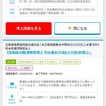
8：45～17：30※休憩時間60分(昼休憩）※土日祝日完全休日
時間
# 【年間休日124日】◇完全週休2日(土日休み)◇祝日◇ＧＷ◇お
休日
休暇
盆休み◇年末年始休暇◇有給休暇◇育…
求人詳細を見る
気になる
北海道漁業協同組合連合会 | ★北海道募集★年間休日120日以上★賞与年3
回★再雇用制度あり
【技能総合職(債権管理)】完全週休2日制(土日祝)/転勤なし
正社員
業種未経験OK
急募
転勤なし
完全週休2日制
女性のおしごと掲載中
情報更新日：2026/07/31
終了予定日：
2027/01/21
配属先の産地支店で債権管理や事務局の運営業務などに携わって
いただきます。※経理などの業務に携わっている方も大歓迎で
仕事内容
す！
《20～40代も活躍中！》【必須条件】専門卒以上、普通自動車免
対象と
許
なる方