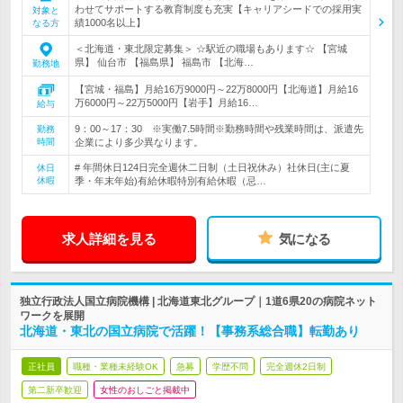
わせてサポートする教育制度も充実【キャリアシードでの採用実
対象と
績1000名以上】
なる方
＜北海道・東北限定募集＞ ☆駅近の職場もあります☆ 【宮城
県】 仙台市 【福島県】 福島市 【北海…
勤務地
【宮城・福島】月給16万9000円～22万8000円【北海道】月給16
万6000円～22万5000円【岩手】月給16…
給与
9：00～17：30 ※実働7.5時間※勤務時間や残業時間は、派遣先
勤務
時間
企業により多少異なります。
# 年間休日124日完全週休二日制（土日祝休み）社休日(主に夏
休日
休暇
季・年末年始)有給休暇特別有給休暇（忌…
求人詳細を見る
気になる
独立行政法人国立病院機構 | 北海道東北グループ｜1道6県20の病院ネット
ワークを展開
北海道・東北の国立病院で活躍！【事務系総合職】転勤あり
正社員
職種・業種未経験OK
急募
学歴不問
完全週休2日制
第二新卒歓迎
女性のおしごと掲載中