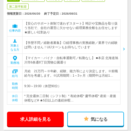
第二新卒歓迎
情報更新日：2026/06/30
終了予定日：
2026/08/31
【安心のサポート体制で迷わずスタート】時計や宝飾品を取り扱
う当社で、会社の運営に欠かせない経理業務全般をお任せします
仕事内容
★嬉しい社割あり
【学歴不問／経験者募集】◎経理事務の実務経験／業界での経験
対象と
は問いません！UIJターンもお待ちしています
なる方
【マイカー・バイク・自転車通勤可／転勤なし】 ■本店 北海道旭
川市6条通8丁目買物公園通り
勤務地
月給 21万円～※年齢、経験、能力等により決定します。※前職
給与を考慮します。※試用期間：1～3ヶ月（期間中は月給1…
給与
勤務
9:30～19:00（休憩90分）
時間
* 完全週休二日制（シフト制）* 有給休暇* 慶弔休暇* 産前・産後
休日
休暇
休暇など# ★5日以上の連続休暇…
求人詳細を見る
気になる