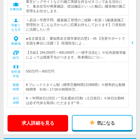
東京ビッグサイトなどの施工実績を誇るゼネコンである当社に
て、集合住宅や商業施設、宿泊施設といった幅広い建造物の施工
仕事内容
管理をお任せします。
＜必須＞学歴不問、建築施工管理のご経験＜歓迎＞1級建築施工
管理技士【こんな方からのご応募お待ちしております】◎意欲的
対象と
に活躍したい方
なる方
●名古屋支店： 愛知県名古屋市東区白壁1－45 【充実サポートで
全国を舞台に活躍！】 現場状況によ…
勤務地
【月給】294,000円～400,000円（一律手当含む）※社内資格等級
によっては残業手当がつきます。将来職位につい…
給与
550万円～850万円
初年度
年収
# フレックスタイム制（標準労働時間1日8時間）※標準的な勤務
勤務
時間
時間帯 8:00～17:00※時間外労…
# ＜年間休日125日＞* 完全週休2日制（土日祝日）※休日出勤時
休日
休暇
は必ず代休を取得いただきます* 年…
求人詳細を見る
気になる