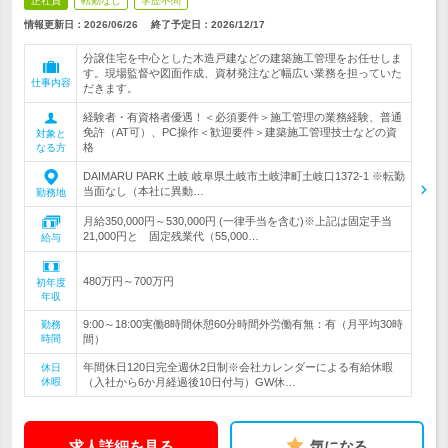
正社員
転勤なし
学歴不問
情報更新日：2026/06/26
終了予定日：
2026/12/17
分譲住宅を中心とした木造戸建などの建築施工管理をお任せしま
す。現場監督や図面作成、資材発注など幅広い業務を担っていた
仕事内容
だきます。
経験者・有資格者優遇！＜必須要件＞施工管理の業務経験、普通
免許（AT可）、PC操作＜歓迎要件＞建築施工管理技士などの資
対象と
格
なる方
DAIMARU PARK 土岐 岐阜県土岐市土岐津町土岐口1372-1 ※転勤
当面なし（本社に異動…
勤務地
月給350,000円～530,000円 (一律手当を含む)※上記は固定手当
21,000円と 固定残業代（55,000…
給与
480万円～700万円
初年度
年収
9:00～18:00実働8時間休憩60分時間外労働有無：有（月平均30時
勤務
時間
間）
年間休日120日完全週休2日制※会社カレンダーによる有給休暇
休日
休暇
（入社から6か月経過後10日付与）GW休…
求人詳細を見る
気になる