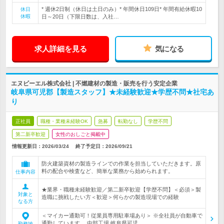
* 週休2日制（休日は土日のみ）* 年間休日109日* 年間有給休暇10
休日
休暇
日～20日（下限日数は、入社…
求人詳細を見る
気になる
エヌビーエル株式会社 | 不燃建材の製造・販売を行う安定企業
岐阜県可児郡【製造スタッフ】★未経験歓迎★学歴不問★社宅あ
り
正社員
職種・業種未経験OK
急募
転勤なし
学歴不問
第二新卒歓迎
女性のおしごと掲載中
情報更新日：2026/03/24
終了予定日：
2026/09/21
防火建築資材の製造ラインでの作業を担当していただきます。原
料の配合や検査など、簡単な業務から始められます。
仕事内容
★業界・職種未経験歓迎／第二新卒歓迎【学歴不問】＜必須＞製
対象と
造職に挑戦したい方＜歓迎＞何らかの製造現場での経験
なる方
＜マイカー通勤可！従業員専用駐車場あり＞ ※全社員が自動車で
通勤しています。 中部工場 岐阜県可児…
勤務地