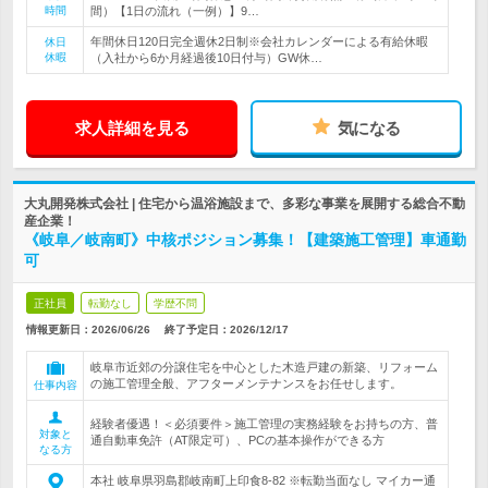
時間
間）【1日の流れ（一例）】9…
年間休日120日完全週休2日制※会社カレンダーによる有給休暇
休日
休暇
（入社から6か月経過後10日付与）GW休…
求人詳細を見る
気になる
大丸開発株式会社 | 住宅から温浴施設まで、多彩な事業を展開する総合不動
産企業！
《岐阜／岐南町》中核ポジション募集！【建築施工管理】車通勤
可
正社員
転勤なし
学歴不問
情報更新日：2026/06/26
終了予定日：
2026/12/17
岐阜市近郊の分譲住宅を中心とした木造戸建の新築、リフォーム
の施工管理全般、アフターメンテナンスをお任せします。
仕事内容
経験者優遇！＜必須要件＞施工管理の実務経験をお持ちの方、普
対象と
通自動車免許（AT限定可）、PCの基本操作ができる方
なる方
本社 岐阜県羽島郡岐南町上印食8-82 ※転勤当面なし マイカー通