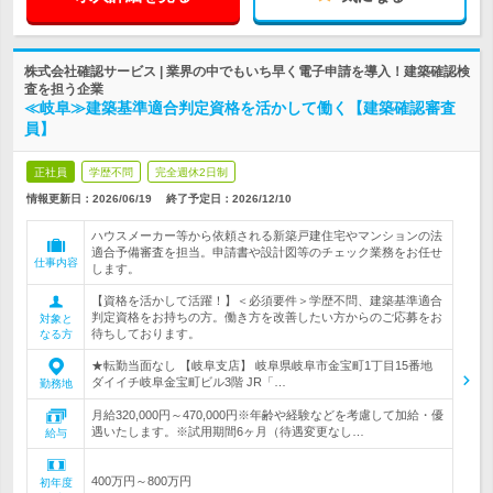
株式会社確認サービス | 業界の中でもいち早く電子申請を導入！建築確認検
査を担う企業
≪岐阜≫建築基準適合判定資格を活かして働く【建築確認審査
員】
正社員
学歴不問
完全週休2日制
情報更新日：2026/06/19
終了予定日：
2026/12/10
ハウスメーカー等から依頼される新築戸建住宅やマンションの法
適合予備審査を担当。申請書や設計図等のチェック業務をお任せ
仕事内容
します。
【資格を活かして活躍！】＜必須要件＞学歴不問、建築基準適合
判定資格をお持ちの方。働き方を改善したい方からのご応募をお
対象と
待ちしております。
なる方
★転勤当面なし 【岐阜支店】 岐阜県岐阜市金宝町1丁目15番地
ダイイチ岐阜金宝町ビル3階 JR「…
勤務地
月給320,000円～470,000円※年齢や経験などを考慮して加給・優
遇いたします。※試用期間6ヶ月（待遇変更なし…
給与
400万円～800万円
初年度