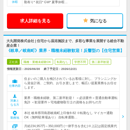
休暇
勤有り* 祝日* GW* 夏季休暇…
求人詳細を見る
気になる
大丸開発株式会社 | 住宅から温浴施設まで、多彩な事業を展開する総合不動
産企業！
《岐阜／岐南町》業界・職種未経験歓迎！反響型の【住宅営業】
正社員
職種・業種未経験OK
転勤なし
学歴不問
第二新卒歓迎
情報更新日：2026/06/30
終了予定日：
2026/12/21
住まいのご購入を検討されているお客様に対し、プランニングか
ら資金計画、ご契約、お引き渡しまで、幅広い提案業務をお任せ
仕事内容
します。
業界・職種未経験、第二新卒歓迎！ ＜必須要件＞普通自動車運転
対象と
免許 ＜歓迎要件＞宅地建物取引士の資格をお持ちの方
なる方
本社 岐阜県羽島郡岐南町上印食8-82 ※転勤なし マイカー通勤
OK（無料駐車場あり） 自転車通勤…
勤務地
月給234,957円～350,000円 (一律手当を含む)※上記は固定残業代