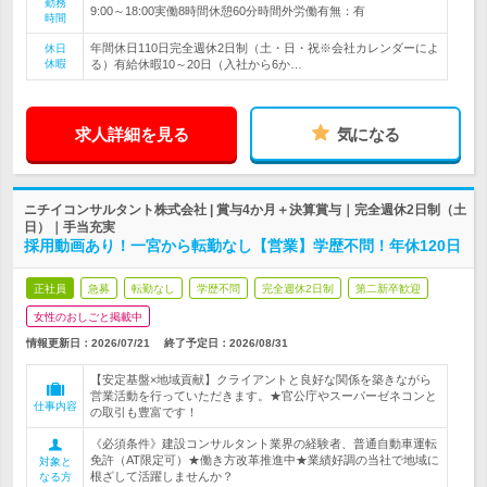
勤務
9:00～18:00実働8時間休憩60分時間外労働有無：有
時間
年間休日110日完全週休2日制（土・日・祝※会社カレンダーによ
休日
休暇
る）有給休暇10～20日（入社から6か…
求人詳細を見る
気になる
ニチイコンサルタント株式会社 | 賞与4か月＋決算賞与｜完全週休2日制（土
日）｜手当充実
採用動画あり！一宮から転勤なし【営業】学歴不問！年休120日
正社員
急募
転勤なし
学歴不問
完全週休2日制
第二新卒歓迎
女性のおしごと掲載中
情報更新日：2026/07/21
終了予定日：
2026/08/31
【安定基盤×地域貢献】クライアントと良好な関係を築きながら
営業活動を行っていただきます。★官公庁やスーパーゼネコンと
仕事内容
の取引も豊富です！
《必須条件》建設コンサルタント業界の経験者、普通自動車運転
免許（AT限定可）★働き方改革推進中★業績好調の当社で地域に
対象と
根ざして活躍しませんか？
なる方