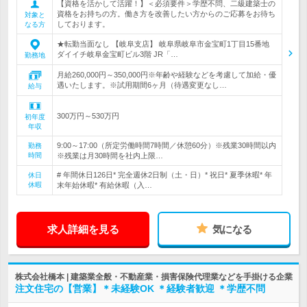
【資格を活かして活躍！】＜必須要件＞学歴不問、二級建築士の
資格をお持ちの方。働き方を改善したい方からのご応募をお待ち
対象と
しております。
なる方
★転勤当面なし 【岐阜支店】 岐阜県岐阜市金宝町1丁目15番地
ダイイチ岐阜金宝町ビル3階 JR「…
勤務地
月給260,000円～350,000円※年齢や経験などを考慮して加給・優
遇いたします。※試用期間6ヶ月（待遇変更なし…
給与
300万円～530万円
初年度
年収
9:00～17:00（所定労働時間7時間／休憩60分）※残業30時間以内
勤務
時間
※残業は月30時間を社内上限…
# 年間休日126日* 完全週休2日制（土・日）* 祝日* 夏季休暇* 年
休日
休暇
末年始休暇* 有給休暇（入…
求人詳細を見る
気になる
株式会社橋本 | 建築業全般・不動産業・損害保険代理業などを手掛ける企業
注文住宅の【営業】＊未経験OK ＊経験者歓迎 ＊学歴不問