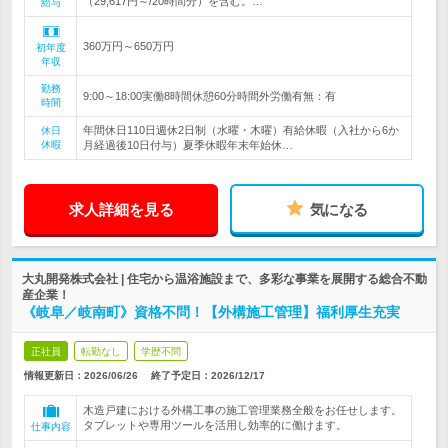
（29,617円～/20時間分）を含む。…
給与
360万円～650万円
初年度
年収
勤務
9:00～18:00実働8時間休憩60分時間外労働有無：有
時間
年間休日110日週休2日制（水曜・木曜）有給休暇（入社から6か
休日
休暇
月経過後10日付与）夏季休暇年末年始休…
求人詳細を見る
気になる
大丸開発株式会社 | 住宅から温浴施設まで、多彩な事業を展開する総合不動
産企業！
《岐阜／岐南町》資格不問！【外構施工管理】福利厚生充実
正社員
転勤なし
学歴不問
情報更新日：2026/06/26
終了予定日：
2026/12/17
木造戸建における外構工事の施工管理業務全般をお任せします。
タブレットや専用ツールを活用し効率的に働けます。
仕事内容