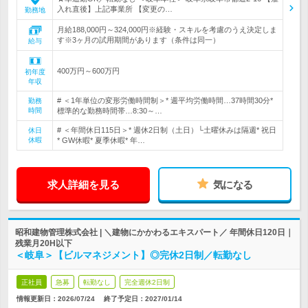
入れ直後】上記事業所 【変更の…
勤務地
月給188,000円～324,000円※経験・スキルを考慮のうえ決定しま
す※3ヶ月の試用期間があります（条件は同一）
給与
400万円～600万円
初年度
年収
# ＜1年単位の変形労働時間制＞* 週平均労働時間…37時間30分*
勤務
時間
標準的な勤務時間帯…8:30～…
# ＜年間休日115日＞* 週休2日制（土日）└土曜休みは隔週* 祝日
休日
休暇
* GW休暇* 夏季休暇* 年…
求人詳細を見る
気になる
昭和建物管理株式会社 | ＼建物にかかわるエキスパート／ 年間休日120日｜
残業月20H以下
＜岐阜＞【ビルマネジメント】◎完休2日制／転勤なし
正社員
急募
転勤なし
完全週休2日制
情報更新日：2026/07/24
終了予定日：
2027/01/14