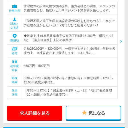
管理物件の設備点検や修繕提案、協力会社との調整、スタッフの
労務管理など、幅広いビルマネジメント業務をお任せします。
仕事内容
【学歴不問／施工管理や施設管理の経験をお持ちの方】これまで
対象と
の経験を活かしたいという方はぜひご応募ください！
なる方
◆岐阜支社 岐阜県岐阜市宇佐南四丁目8番16-201号（昭和ビル2
階） 【雇入れ直後】上記の事業所…
勤務地
月給230,000円～330,000円（一律手当を含む）※経験・年齢を考
慮の上、当社規定により優遇します。※3ヶ月の…
給与
450万円～500万円
初年度
年収
8:30～17:20（実働7時間50分／休憩60分）※休憩時間：12:00～
勤務
時間
13:00※残業月平均2…
【年間休日120日】* 完全週休2日制（土・日）* 祝日* 有給休暇
休日
休暇
（10～20日／※有給消化率70…
求人詳細を見る
気になる