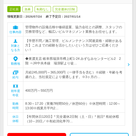
正社員
急募
転勤なし
完全週休2日制
情報更新日：2026/07/24
終了予定日：
2027/01/14
管理物件の設備点検や修繕提案、協力会社との調整、スタッフの
労務管理など、幅広いビルマネジメント業務をお任せします。
仕事内容
【学歴不問／施工管理、ビルメンテナンス関連資格・経験がある
方】これまでの経験を活かしたいという方はぜひご応募くださ
対象と
い！
なる方
◆東濃支店 岐阜県瑞浪市樽上町1-24 みずなみセンタービル2 2
階 ⇒JR中央本線 瑞浪駅より徒…
勤務地
月給245,000円～365,000円（一律手当を含む）※経験・年齢を考
慮の上、当社規定により優遇します。※3ヶ月の…
給与
400万円～550万円
初年度
年収
8:30～17:20（実働7時間50分／休憩60分）※休憩時間：12:00～
勤務
時間
13:00※残業月平均2…
【年間休日120日】* 完全週休2日制（土・日）* 祝日* 有給休暇
休日
休暇
（10～20日／※有給消化率70…