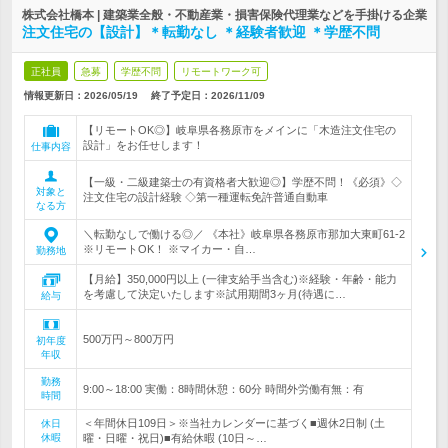
株式会社橋本 | 建築業全般・不動産業・損害保険代理業などを手掛ける企業
注文住宅の【設計】＊転勤なし ＊経験者歓迎 ＊学歴不問
正社員
急募
学歴不問
リモートワーク可
情報更新日：2026/05/19
終了予定日：
2026/11/09
【リモートOK◎】岐阜県各務原市をメインに「木造注文住宅の
設計」をお任せします！
仕事内容
【一級・二級建築士の有資格者大歓迎◎】学歴不問！《必須》◇
対象と
注文住宅の設計経験 ◇第一種運転免許普通自動車
なる方
＼転勤なしで働ける◎／ 《本社》岐阜県各務原市那加大東町61-2
※リモートOK！ ※マイカー・自…
勤務地
【月給】350,000円以上 (一律支給手当含む)※経験・年齢・能力
を考慮して決定いたします※試用期間3ヶ月(待遇に…
給与
500万円～800万円
初年度
年収
勤務
9:00～18:00 実働：8時間休憩：60分 時間外労働有無：有
時間
＜年間休日109日＞※当社カレンダーに基づく■週休2日制 (土
休日
休暇
曜・日曜・祝日)■有給休暇 (10日～…