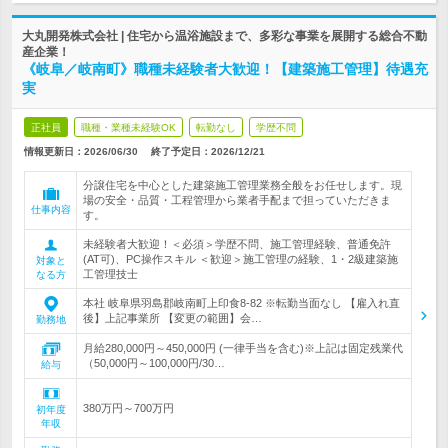
大丸開発株式会社 | 住宅から温浴施設まで、多彩な事業を展開する総合不動
産企業！
《岐阜／岐南町》職種未経験者大歓迎！【建築施工管理】待遇充
実
正社員
職種・業種未経験OK
転勤なし
学歴不問
情報更新日：2026/06/30
終了予定日：
2026/12/21
分譲住宅を中心とした建築施工管理業務全般をお任せします。現
場の安全・品質・工程管理から業者手配まで担っていただきま
仕事内容
す。
未経験者大歓迎！＜必須＞学歴不問、施工管理経験、普通免許
(AT可)、PC操作スキル ＜歓迎＞施工管理の経験、1・2級建築施
対象と
工管理技士
なる方
本社 岐阜県羽島郡岐南町上印食8-82 ※転勤当面なし 【雇入れ直
後】上記事業所 【変更の範囲】会…
勤務地
月給280,000円～450,000円 (一律手当を含む)※上記は固定残業代
（50,000円～100,000円/30…
給与
380万円～700万円
初年度
年収