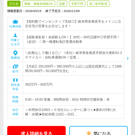
正社員
職種・業種未経験OK
急募
学歴不問
第二新卒歓迎
情報更新日：2026/05/19
終了予定日：
2026/11/09
【契約数でインセンティブ支給◎】岐阜県各務原市をメインに注
文住宅の営業をお任せします！
仕事内容
【経験者歓迎！未経験もOK！】20代～30代活躍中◎学歴不問！
対象と
《必須》 ◇第一種運転免許普通自動車
なる方
＼転勤なしで働ける◎／ 《本社》岐阜県各務原市那加大東町61-2
※マイカー・自転車通勤OK！従業…
勤務地
【月給】250,000円～380,000円※上記には固定残業代として16時
間/30,000円～50,000円分含む …
給与
350万円～600万円
初年度
年収
勤務
9:00～18:00 実働：8時間休憩：60分 時間外労働有無：有
時間
＜年間休日109日＞※当社カレンダーに基づく■週休2日制 (火
休日
休暇
曜・水曜)■有給休暇 (10日～20日…
求人詳細を見る
気になる