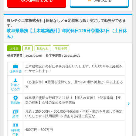
ヨシテク工業株式会社 | 転勤なし／★定着率も高く安定して勤務ができま
す。
岐阜県勤務【土木建築設計】年間休日125日◎週休2日（土日休
み）
正社員
急募
転勤なし
学歴不問
情報更新日：2026/06/05
終了予定日：
2026/10/26
土木建材設計のお仕事をお任せいたします。CADスキルと経験を
生かせられます！
仕事内容
《必須条件》■図面を理解でき、且つCAD操作経験が5年以上ある
対象と
方
なる方
岐阜県揖斐郡大野町下方1115-1 【雇入れ直後】上記事業所 【変
更の範囲】会社の定める各事業所
勤務地
月給：250,000円～300,000円※経験・年齢・能力を考慮して決定
いたします※試用期間3ヶ月あり(待遇に変更な…
給与
400万円～600万円
初年度
年収