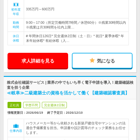
335万円～600万円
初年度
年収
9:00～17:00（所定労働時間7時間／休憩60分）※残業30時間以内
勤務
時間
※残業は月30時間を社内上限…
# 年間休日126日* 完全週休2日制（土・日）* 祝日* 夏季休暇* 年
休日
休暇
末年始休暇* 有給休暇（入…
求人詳細を見る
気になる
株式会社確認サービス | 業界の中でもいち早く電子申請を導入！建築確認検
査を担う企業
≪岐阜≫二級建築士の資格を活かして働く【建築確認審査員】
正社員
学歴不問
完全週休2日制
情報更新日：2026/06/19
終了予定日：
2026/12/10
ハウスメーカー等から依頼される新築戸建住宅やマンションの法
適合予備審査を担当。申請書や設計図等のチェック業務をお任せ
仕事内容
します。