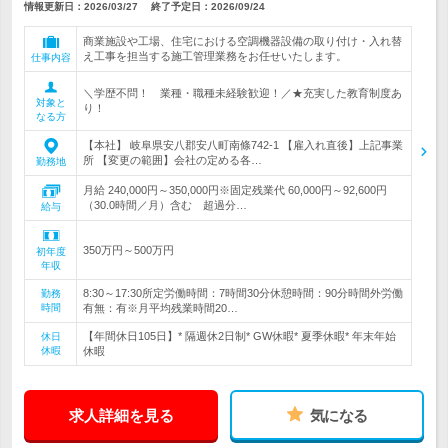
情報更新日：2026/03/27
終了予定日：
2026/09/24
商業施設や工場、住宅における空調機器設備の取り付け・入れ替
え工事を担当する施工管理業務をお任せいたします。
仕事内容
＼学歴不問！ 業種・職種未経験歓迎！／★充実した教育制度あ
対象と
り！
なる方
【本社】 岐阜県安八郡安八町南條742-1 【雇入れ直後】上記事業
所 【変更の範囲】会社の定める各…
勤務地
月給 240,000円～350,000円※固定残業代 60,000円～92,600円
（30.0時間／月）含む 超過分…
給与
350万円～500万円
初年度
年収
8:30～17:30所定労働時間：7時間30分休憩時間：90分時間外労働
勤務
時間
有無：有※月平均残業時間20…
【年間休日105日】* 隔週休2日制* GW休暇* 夏季休暇* 年末年始
休日
休暇
休暇
求人詳細を見る
気になる