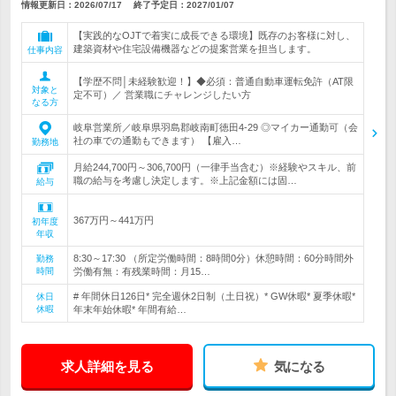
情報更新日：2026/07/17
終了予定日：
2027/01/07
【実践的なOJTで着実に成長できる環境】既存のお客様に対し、
建築資材や住宅設備機器などの提案営業を担当します。
仕事内容
【学歴不問│未経験歓迎！】◆必須：普通自動車運転免許（AT限
対象と
定不可）／ 営業職にチャレンジしたい方
なる方
岐阜営業所／岐阜県羽島郡岐南町徳田4-29 ◎マイカー通勤可（会
社の車での通勤もできます） 【雇入…
勤務地
月給244,700円～306,700円（一律手当含む）※経験やスキル、前
職の給与を考慮し決定します。※上記金額には固…
給与
367万円～441万円
初年度
年収
8:30～17:30 （所定労働時間：8時間0分）休憩時間：60分時間外
勤務
時間
労働有無：有残業時間：月15…
# 年間休日126日* 完全週休2日制（土日祝）* GW休暇* 夏季休暇*
休日
休暇
年末年始休暇* 年間有給…
求人詳細を見る
気になる