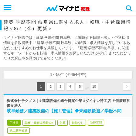
建築 学歴不問 岐阜県に関する求人・転職・中途採用情
報＜8/7（金）更新＞
マイナビ転職では「建築 学歴不問 岐阜県」に関連する転職・求人・中途採用
情報を多数掲載中!「建築 学歴不問 岐阜県」の転職・求人情報を探しているあ
なたにおすすめのお仕事を掲載しています。「建築 学歴不問 岐阜県」に関連
するキーワードからも転職・求人情報をお探しいただけるので、あなたにぴっ
たりのお仕事を見つけてみてください!
1～50件 (全464件中)
…
1
2
3
4
5
10
株式会社テクノス | ＃建築設備の総合提案企業 #ダイキン特工店 ＃健康経営
優良法人
岐阜勤務／建築設備の【施工管理】◆未経験歓迎／学歴不問
正社員
職種・業種未経験OK
急募
転勤なし
学歴不問
第二新卒歓迎