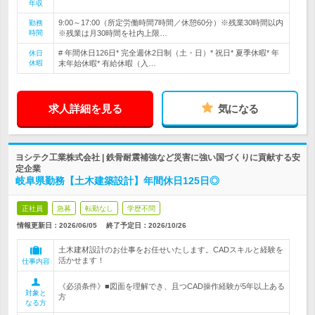
年収
9:00～17:00（所定労働時間7時間／休憩60分）※残業30時間以内
勤務
時間
※残業は月30時間を社内上限…
# 年間休日126日* 完全週休2日制（土・日）* 祝日* 夏季休暇* 年
休日
休暇
末年始休暇* 有給休暇（入…
求人詳細を見る
気になる
ヨシテク工業株式会社 | 鉄骨耐震補強など災害に強い国づくりに貢献する安
定企業
岐阜県勤務【土木建築設計】年間休日125日◎
正社員
急募
転勤なし
学歴不問
情報更新日：2026/06/05
終了予定日：
2026/10/26
土木建材設計のお仕事をお任せいたします。CADスキルと経験を
活かせます！
仕事内容
《必須条件》■図面を理解でき、且つCAD操作経験が5年以上ある
対象と
方
なる方