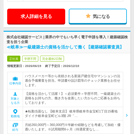
求人詳細を見る
気になる
株式会社確認サービス | 業界の中でもいち早く電子申請を導入！建築確認検
査を担う企業
≪岐阜≫一級建築士の資格を活かして働く【建築確認審査員】
正社員
学歴不問
完全週休2日制
情報更新日：2026/06/19
終了予定日：
2026/12/10
ハウスメーカー等から依頼される新築戸建住宅やマンションの法
適合予備審査を担当。申請書や設計図等のチェック業務をお任せ
仕事内容
します。
【資格を活かして活躍！】＜必須要件＞学歴不問、一級建築士の
資格をお持ちの方。働き方を改善したい方からのご応募をお待ち
対象と
しております。
なる方
★転勤当面なし 【岐阜支店】 岐阜県岐阜市金宝町1丁目15番地
ダイイチ岐阜金宝町ビル3階 JR「…
勤務地
月給260,000円～360,000円※年齢や経験などを考慮して加給・優
遇いたします。※試用期間6ヶ月（待遇変更なし…
給与