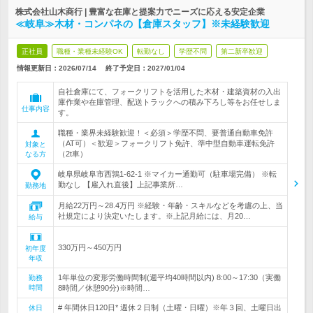
株式会社山木商行 | 豊富な在庫と提案力でニーズに応える安定企業
≪岐阜≫木材・コンパネの【倉庫スタッフ】※未経験歓迎
正社員
職種・業種未経験OK
転勤なし
学歴不問
第二新卒歓迎
情報更新日：2026/07/14
終了予定日：
2027/01/04
自社倉庫にて、フォークリフトを活用した木材・建築資材の入出
庫作業や在庫管理、配送トラックへの積み下ろし等をお任せしま
仕事内容
す。
職種・業界未経験歓迎！＜必須＞学歴不問、要普通自動車免許
（AT可）＜歓迎＞フォークリフト免許、準中型自動車運転免許
対象と
（2t車）
なる方
岐阜県岐阜市西鶉1-62-1 ※マイカー通勤可（駐車場完備） ※転
勤なし 【雇入れ直後】上記事業所…
勤務地
月給22万円～28.4万円 ※経験・年齢・スキルなどを考慮の上、当
社規定により決定いたします。※上記月給には、月20…
給与
330万円～450万円
初年度
年収
1年単位の変形労働時間制(週平均40時間以内) 8:00～17:30（実働
勤務
時間
8時間／休憩90分)※時間…
# 年間休日120日* 週休２日制（土曜・日曜）※年３回、土曜日出
休日