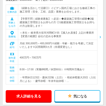
《経験を活かして活躍◎》イビデン国内工場における修繕工事の
施工管理（安全、工程、品質）業務をお任せします。
仕事内容
【学歴不問｜経験者募集】＜必須＞◆建築施工管理の経験◆2級
建築施工管理技士をお持ちの方 ◎1級建築施工管理技士をお持ち
対象と
の方は歓迎します！
なる方
＜本社＞ 岐阜県大垣市河間町3-55 【雇入れ直後】上記の事業所
【変更の範囲】会社の定める事業所
勤務地
月給 300,000円～400,000円※経験・年齢・能力を考慮して決定
いたします※試用期間3カ月（待遇変更なし）
給与
400万円～700万円
初年度
年収
勤務
8:00～17:00（実働8時間／休憩60分）※時間外労働あり
時間
・年間休日123日・週休2日制（土日）・有給休暇最大20日（入社
休日
休暇
月による）・慶弔休暇・年末年始休暇・…
求人詳細を見る
気になる