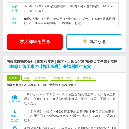
07:50～17:00 （所定労働時間：8時間00分）休憩時間：10:00～
勤務
時間
10:10、12:00～…
■週休2日制（土日）※休日は会社カレンダーによる■年間休日日
休日
休暇
数125日■年末年始休暇、GW休暇、お盆…
求人詳細を見る
気になる
内藤電機株式会社 | 創業75年超│東京・大阪など国内5拠点で事業を展開
〈岐阜〉管工事の【施工管理】◆福利厚生充実
正社員
急募
学歴不問
完全週休2日制
第二新卒歓迎
情報更新日：2026/04/10
終了予定日：
2026/10/08
【理想のキャリアを目指せる】施設設備の管工事における施工管
理をお任せします！★店舗や商業施設、学校、病院、工場など幅
仕事内容
広く対応
【学歴不問】＜必須＞◆1級管工事施工管理技士◆普通自動車免
許（AT限定可）☆研修体制充実！経験が浅い方も気軽にご応募く
対象と
ださい
なる方
★車通勤OK／転勤なし ＜岐阜本社＞ 岐阜県岐阜市都通2-16 【雇