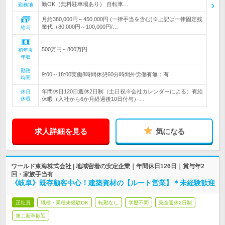
勤OK（無料駐車場あり） 自転車…
勤務地
月給380,000円～450,000円 (一律手当を含む)※上記は一律固定残
業代（80,000円～100,000円/…
給与
500万円～800万円
初年度
年収
勤務
9:00～18:00実働8時間休憩60分時間外労働有無：有
時間
年間休日120日週休2日制（土日祝※会社カレンダーによる）有給
休日
休暇
休暇（入社から6か月経過後10日付与）…
求人詳細を見る
気になる
ワールド東海株式会社 | 地域密着の安定企業｜年間休日126日｜賞与年2
回・家族手当有
《岐阜》既存顧客中心！建築資材の【ルート営業】＊未経験歓迎
正社員
職種・業種未経験OK
転勤なし
学歴不問
完全週休2日制
第二新卒歓迎