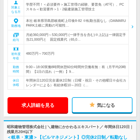
学歴不問！＜必須要件＞施工管理の経験、要普免（AT可）、PC
対象と
スキル＜歓迎要件＞1・2級建築施工管理技士
なる方
本社 岐阜県羽島郡岐南町上印食8-82 ※転勤当面なし（DAIMARU
PARK土岐に異動の可能性…
勤務地
月給360,000円～530,000円 (一律手当を含む)※上記は一律固定手
当21,000円と 固定残業代（65,0…
給与
480万円～700万円
初年度
年収
9:00～18:00実働8時間休憩60分時間外労働有無：有（月平均20時
勤務
時間
間）【1日の流れ（一例）】9…
年間休日120日完全週休2日制（日曜・祝日・その他曜日※会社カ
休日
休暇
レンダーによる）有給休暇10～20日（…
求人詳細を見る
気になる
昭和建物管理株式会社 | ＼建物にかかわるエキスパート／ 年間休日120日｜
残業月20H以下
＜岐阜・東濃＞【ビルマネジメント】◎完休2日制／転勤なし