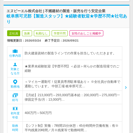
エヌビーエル株式会社 | 不燃建材の製造・販売を行う安定企業
岐阜県可児郡【製造スタッフ】★経験者歓迎★学歴不問★社宅あ
り
正社員
急募
転勤なし
学歴不問
女性のおしごと掲載中
情報更新日：2026/03/24
終了予定日：
2026/09/21
防火建築資材の製造ラインでの作業を担当していただきます。
仕事内容
★業界未経験歓迎【学歴不問】＜必須＞何らかの製造現場でのご
対象と
経験
なる方
＜マイカー通勤可！従業員専用駐車場あり＞ ※全社員が自動車で
通勤しています。 中部工場 岐阜県可児…
勤務地
【月給】213,000円～293,000円基本給：200,000円～275,000円一
律固定手当/月：13,000円…
給与
400万円～500万円
初年度
年収
【シフト制】実働：7時間15分休憩：45分時間外労働有無：有※
勤務
時間
平均残業20時間／月※残業等で勤務時間…