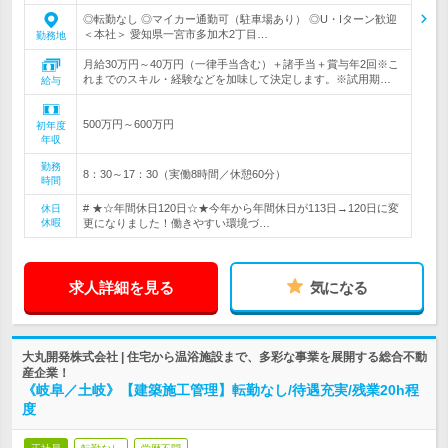
◎転勤なし ◎マイカー通勤可（駐車場あり） ◎U・Iターン歓迎
＜本社＞ 愛知県一宮市多加木2丁目…
勤務地
月給30万円～40万円（一律手当含む）＋諸手当＋賞与年2回※こ
れまでのスキル・経験などを加味して決定します。※試用期…
給与
500万円～600万円
初年度
年収
勤務
8：30～17：30（実働8時間／休憩60分）
時間
# ★☆年間休日120日☆★今年から年間休日が113日→120日に変
休日
休暇
更になりました！働きやすい環境づ…
求人詳細を見る
気になる
大丸開発株式会社 | 住宅から温浴施設まで、多彩な事業を展開する総合不動
産企業！
《岐阜／土岐》【建築施工管理】転勤なし/待遇充実/残業20h程
度