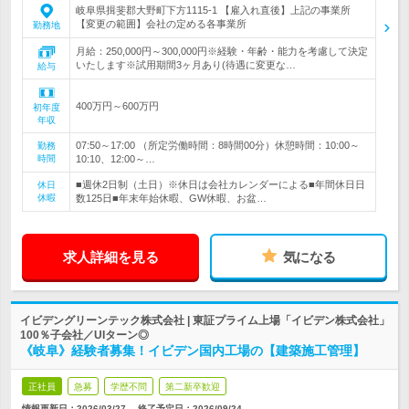
岐阜県揖斐郡大野町下方1115-1 【雇入れ直後】上記の事業所
【変更の範囲】会社の定める各事業所
勤務地
月給：250,000円～300,000円※経験・年齢・能力を考慮して決定
いたします※試用期間3ヶ月あり(待遇に変更な…
給与
400万円～600万円
初年度
年収
07:50～17:00 （所定労働時間：8時間00分）休憩時間：10:00～
勤務
時間
10:10、12:00～…
■週休2日制（土日）※休日は会社カレンダーによる■年間休日日
休日
休暇
数125日■年末年始休暇、GW休暇、お盆…
求人詳細を見る
気になる
イビデングリーンテック株式会社 | 東証プライム上場「イビデン株式会社」
100％子会社／UIターン◎
《岐阜》経験者募集！イビデン国内工場の【建築施工管理】
正社員
急募
学歴不問
第二新卒歓迎
情報更新日：2026/03/27
終了予定日：
2026/09/24