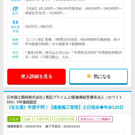
【月給】181,000円～286,000円基本給：168,000円～268,000円一
律固定手当/月：13,000円…
給与
320万円～480万円
初年度
年収
【シフト制】実働：7時間15分休憩：45分時間外労働有無：有※
勤務
時間
平均残業20時間／月※残業等で勤務時間…
* 週休2日制（休日は土日のみ）* 年間休日109日* 年間有給休暇10
休日
休暇
日～20日（下限日数は、入社…
求人詳細を見る
気になる
日本国土開発株式会社 | 東証プライム上場/健康経営優良法人（ホワイト
500）5年連続認定
《名古屋》学歴不問！【建築施工管理】土日祝休◆年休125日
正社員
急募
学歴不問
完全週休2日制
女性のおしごと掲載中
情報更新日：2026/07/03
終了予定日：
2026/12/24