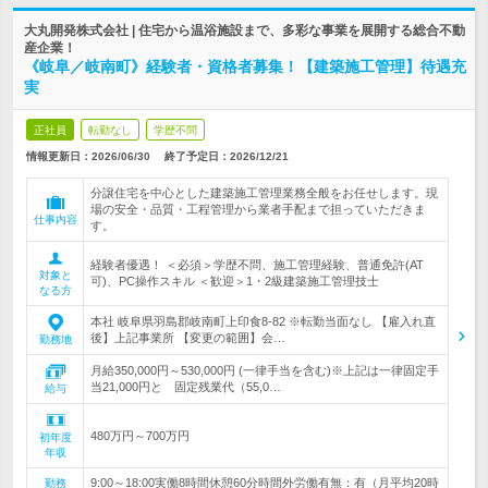
大丸開発株式会社 | 住宅から温浴施設まで、多彩な事業を展開する総合不動
産企業！
《岐阜／岐南町》経験者・資格者募集！【建築施工管理】待遇充
実
正社員
転勤なし
学歴不問
情報更新日：2026/06/30
終了予定日：
2026/12/21
分譲住宅を中心とした建築施工管理業務全般をお任せします。現
場の安全・品質・工程管理から業者手配まで担っていただきま
仕事内容
す。
経験者優遇！ ＜必須＞学歴不問、施工管理経験、普通免許(AT
対象と
可)、PC操作スキル ＜歓迎＞1・2級建築施工管理技士
なる方
本社 岐阜県羽島郡岐南町上印食8-82 ※転勤当面なし 【雇入れ直
後】上記事業所 【変更の範囲】会…
勤務地
月給350,000円～530,000円 (一律手当を含む)※上記は一律固定手
当21,000円と 固定残業代（55,0…
給与
480万円～700万円
初年度
年収
9:00～18:00実働8時間休憩60分時間外労働有無：有（月平均20時
勤務