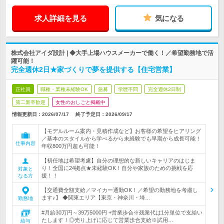
求人詳細を見る
気になる
株式会社アイダ設計 | ◆大手上場ハウスメーカーで働く！／希望勤務地で活
躍可能！
完全週休2日★家づくりで夢を提供する【住宅営業】
正社員
職種・業種未経験OK
急募
学歴不問
完全週休2日制
第二新卒歓迎
女性のおしごと掲載中
情報更新日：2026/07/17
終了予定日：
2026/09/17
【モデルルーム案内・見積作成など】お客様の希望をヒアリング
／基本のスタイルから学べるから未経験でも早期から成長可能！
仕事内容
年収800万円超も可能！
【初任地は希望考慮】自分の理想的な新しいキャリアのはじま
り！全国に24拠点★未経験OK！自分や家族のための挑戦を応
対象と
援！！
なる方
【交通費全額支給／マイカー通勤OK！／希望の勤務地を考慮し
ます♪】 ◆関東エリア【東京・神奈川・埼…
勤務地
#月給30万円～39万5000円 +営業歩合※残業代は1分単位で支給い
たします！◎売り上げに応じて営業歩合支給※試用…
給与