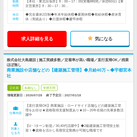
【本社・東北出張所】8：00～17：00(実働8時間／休憩60分)【東
勤務
時間
京営業所】8：30～17：30…
◆完全週休2日制◆年末年始休暇◆夏期休暇◆有給休暇◆産休育
休日
休暇
休（実績あり）◆介護休暇◆慶弔休暇
求人詳細を見る
気になる
株式会社大島建設 | 施工実績多数／定着率が高い職場／直行直帰OK／残業
ほぼ無し
商業施設や店舗などの【建築施工管理】◆月給40万～◆宇都宮本
社
正社員
転勤なし
学歴不問
情報更新日：2026/07/28
終了予定日：
2027/01/18
【直行直帰OK】商業施設・ロードサイド店舗などの建築施工管
理をお任せ★資格取得支援制度あり★10～20年在籍の先輩多数活
仕事内容
躍中
【U・Iターン歓迎／30,40代活躍中】◆2級建築施工管理技士歓
対象と
迎！◆資格を活かし長期安定勤務が可能な職場です
なる方