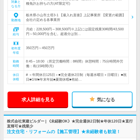
対象と
種免許お持ちの方(AT限定可)
なる方
栃木県小山市土塔3-1 【雇入れ直後】上記事業所 【変更の範囲】
会社の定める各事業所
勤務地
月給：228,500円～308,500円※上記には固定残業30時間/43,500
円～50,000円を含む。超過分は別…
給与
350万円～450万円
初年度
年収
8:45～18:00 （所定労働時間：8時間）休憩時間：75分時間外労
勤務
時間
働：有(15時間/月)
# ＜年間休日125日＞■完全週休2日制（毎週水曜日＋日曜日）■祝
休日
休暇
日■GW■年末年始■夏期休暇■有給…
求人詳細を見る
気になる
株式会社東建ビルダー | 《未経験OK》★完全週休2日制★年休120日★直行
直帰可★残業少
注文住宅・リフォームの【施工管理】★未経験者も歓迎！