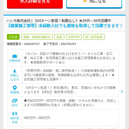
求人詳細を見る
気になる
ハシモ株式会社 | 《U/Iターン歓迎！転勤なし》★20代～30代活躍中
【建築施工管理】未経験入社でも資格を取得して活躍できます！
正社員
職種・業種未経験OK
急募
学歴不問
第二新卒歓迎
情報更新日：2026/07/17
終了予定日：
2027/01/07
《タイル・石貼りで建物の仕上げを行う！》タイル工事・石工
事・ALC工事・住宅関連工事における施工管理業務をお任せしま
仕事内容
す。★資格取得サポートあり
《学歴不問／未経験・第二新卒歓迎！》◎自動車運転免許(AT限
定可) ※建築系の資格、実務経験をお持ちの方は優遇します！★
対象と
女性施工管理者も活躍中！
なる方
《U/Iターン歓迎！》本社(栃木)、東京、宮城のいずれかでの勤務
となります 【本社】 栃木県大田原…
勤務地
◆月給22万円～35万円※資格・経験・スキルを考慮の上、決定し
ます※試用期間3か月あり（待遇は変わりません）
給与
300万円～500万円
初年度
年収