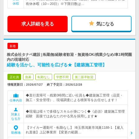
休暇
有休休暇（10～20日）※下限日数は…
求人詳細を見る
気になる
新着
株式会社タナベ建設 | 転勤無/経験者歓迎・無資格OK/残業少なめ/車1時間圏
内の現場対応
経験を活かし、可能性を広げる★【建築施工管理】
正社員
急募
転勤なし
学歴不問
第二新卒歓迎
情報更新日：2026/07/27
終了予定日：
2026/12/28
◆直行直帰可・残業0時間に近い社員も◆建築施工管理（品質・
施工・安全管理）、現場調査による積算等をお任せします！
仕事内容
◆現場は様々で多様なスキルが身につく◆《必須》建築施工管理
対象と
経験 面接ではあなたのやる気を採用します★
なる方
【マイカー通勤可・転勤なし】 埼玉県鴻巣市鴻巣1188-1 【雇入
れ直後】上記事業所 【変更の範囲…
勤務地