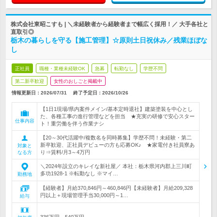
株式会社東昭こすも | ＼未経験者から経験者まで幅広く採用！／ 大手各社と
直取引◎
栃木の暮らしを守る【施工管理】☆原則土日祝休み／残業ほぼな
し
正社員
職種・業種未経験OK
急募
転勤なし
学歴不問
第二新卒歓迎
女性のおしごと掲載中
情報更新日：2026/07/31
終了予定日：
2026/10/26
【1日1現場/県内案件メイン/基本定時退社】建築塗装を中心とし
た、各種工事の進行管理などを担当 ★充実の研修で安心スター
仕事内容
ト！重労働を伴う作業ナシ
【20～30代活躍中/複数名を同時募集】学歴不問！未経験・第二
新卒歓迎、正社員デビューの方も応募OK♪ ★家電付き社員寮あ
対象と
り⇒賃料/月3～4万円
なる方
＼2024年設立のキレイな新社屋／ 本社：栃木県河内郡上三川町
多功1928-1 ※転勤なし ※マイ…
勤務地
【経験者】月給370,846円～460,846円【未経験者】月給209,328
円以上＋現場管理手当30,000円～1…
給与
336万円～540万円