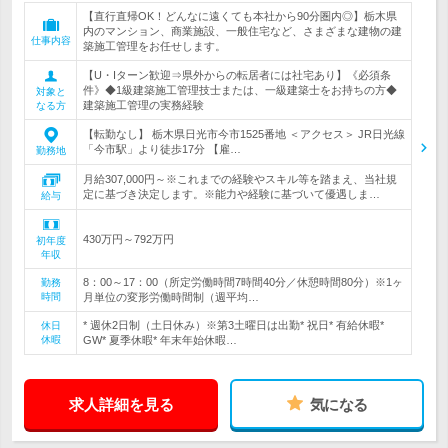
【直行直帰OK！どんなに遠くても本社から90分圏内◎】栃木県
内のマンション、商業施設、一般住宅など、さまざまな建物の建
仕事内容
築施工管理をお任せします。
【U・Iターン歓迎⇒県外からの転居者には社宅あり】《必須条
件》◆1級建築施工管理技士または、一級建築士をお持ちの方◆
対象と
建築施工管理の実務経験
なる方
【転勤なし】 栃木県日光市今市1525番地 ＜アクセス＞ JR日光線
「今市駅」より徒歩17分 【雇…
勤務地
月給307,000円～※これまでの経験やスキル等を踏まえ、当社規
定に基づき決定します。※能力や経験に基づいて優遇しま…
給与
430万円～792万円
初年度
年収
8：00～17：00（所定労働時間7時間40分／休憩時間80分）※1ヶ
勤務
時間
月単位の変形労働時間制（週平均…
* 週休2日制（土日休み）※第3土曜日は出勤* 祝日* 有給休暇*
休日
休暇
GW* 夏季休暇* 年末年始休暇…
求人詳細を見る
気になる