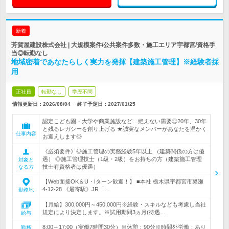
新着
芳賀屋建設株式会社 | 大規模案件/公共案件多数・施工エリア宇都宮/資格手
当◎転勤なし
地域密着であなたらしく実力を発揮【建築施工管理】※経験者採
用
正社員
転勤なし
学歴不問
情報更新日：2026/08/04
終了予定日：
2027/01/25
認定こども園・大学や商業施設など…絶えない需要◎20年、30年
と残るレガシーを創り上げる ★誠実なメンバーがあなたを温かく
仕事内容
お迎えします◎
《必須要件》◎施工管理の実務経験5年以上 （建築関係の方は優
遇） ◎施工管理技士（1級・2級）をお持ちの方（建築施工管理
対象と
技士有資格者は優遇）
なる方
【Web面接OK＆U・Iターン歓迎！】 ■本社 栃木県宇都宮市簗瀬
4-12-28 《最寄駅》JR「…
勤務地
【月給】300,000円～450,000円※経験・スキルなども考慮し当社
規定により決定します。※試用期間3ヵ月(待遇…
給与
8:00～17:00（実働7時間30分）※休憩：90分※時間外労働：あり
勤務