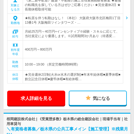
《第二新卒歓迎》建築・不動産の施工管理業務経験者募集 ★最後
の転職先を探している方はぜひご応募ください ★完全週休2日 ★
対象と
長期休暇取得可能
なる方
★転居を伴う転勤はなし！ 《本社》 大阪府大阪市北区梅田1丁目
13番1号 大阪梅田ツインタワーズ・…
勤務地
月給25万円～40万円+インセンティブ※経験・スキルに応じて、
当社規定により優遇します。※試用期間3か月あり（待遇変…
給与
400万円～800万円
初年度
年収
勤務
10:00～19:00 （所定労働時間8時間）
時間
★完全週休2日制(火水or水木の選択制)■年末年始休暇■夏季休暇■
休日
休暇
創立記念日休暇■慶弔休暇■有給休暇…
求人詳細を見る
気になる
桜岡建設株式会社 | 《受賞歴多数》栃木県の総合建設会社｜現場手当有｜社
用車貸与
＼有資格者募集／栃木県の公共工事メイン【施工管理】※残業月