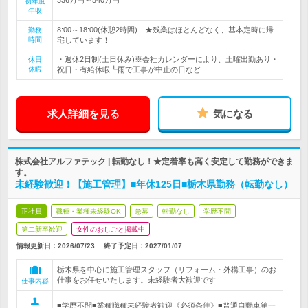
初年度
年収
8:00～18:00(休憩2時間)―★残業はほとんどなく、基本定時に帰
勤務
時間
宅しています！
・週休2日制(土日休み)※会社カレンダーにより、土曜出勤あり・
休日
休暇
祝日・有給休暇┗雨で工事が中止の日など…
求人詳細を見る
気になる
株式会社アルファテック | 転勤なし！★定着率も高く安定して勤務ができま
す。
未経験歓迎！【施工管理】■年休125日■栃木県勤務（転勤なし）
正社員
職種・業種未経験OK
急募
転勤なし
学歴不問
第二新卒歓迎
女性のおしごと掲載中
情報更新日：2026/07/23
終了予定日：
2027/01/07
栃木県を中心に施工管理スタッフ（リフォーム・外構工事）のお
仕事をお任せいたします。未経験者大歓迎です
仕事内容
■学歴不問■業種職種未経験者歓迎《必須条件》■普通自動車第一