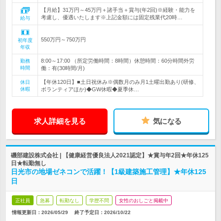
【月給】31万円～45万円＋諸手当＋賞与(年2回)※経験・能力を
考慮し、優遇いたします※上記金額には固定残業代20時…
給与
550万円～750万円
初年度
年収
8:00～17:00 （所定労働時間：8時間）休憩時間：60分時間外労
勤務
時間
働：有(30時間/月)
【年休120日】■土日祝休み※偶数月のみ月1土曜出勤あり(研修、
休日
休暇
ボランティアほか)◆GW休暇◆夏季休…
求人詳細を見る
気になる
磯部建設株式会社 | 【健康経営優良法人2021認定】★賞与年2回★年休125
日★転勤無し
日光市の地場ゼネコンで活躍！【1級建築施工管理】★年休125
日
正社員
急募
転勤なし
学歴不問
女性のおしごと掲載中
情報更新日：2026/05/29
終了予定日：
2026/10/22