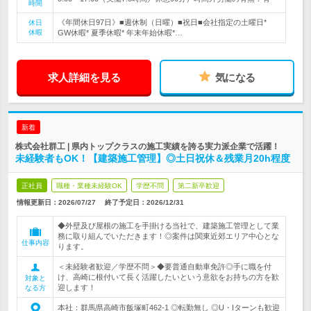
時間
《年間休日97日》■週休制（日曜）■祝日■会社指定の土曜日*
休日
休暇
GW休暇* 夏季休暇* 年末年始休暇*…
求人詳細を見る
気になる
新着
株式会社群工 | 県内トップクラスの施工実績を誇る実力派企業で活躍！
未経験者もOK！【建築施工管理】◎土日祝休＆残業月20h程度
正社員
職種・業種未経験OK
学歴不問
第二新卒歓迎
情報更新日：2026/07/27
終了予定日：
2026/12/31
◆外壁及び屋根の施工を手掛ける当社で、建築施工管理として業
務に取り組んでいただきます！◎案件は関東近郊エリア中心とな
仕事内容
ります。
＜未経験者歓迎／学歴不問＞◆要普通自動車免許◎手に職を付
け、高崎に根付いて長く活躍したいという意欲をお持ちの方を歓
対象と
迎します！
なる方
本社：群馬県高崎市飯塚町462-1 ◎転勤無し ◎U・Iターンも歓迎