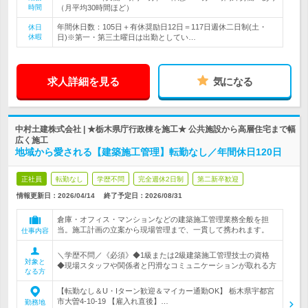
時間
（月平均30時間ほど）
年間休日数：105日＋有休奨励日12日＝117日週休二日制(土・
休日
休暇
日)※第一・第三土曜日は出勤としてい…
求人詳細を見る
気になる
中村土建株式会社 | ★栃木県庁行政棟を施工★ 公共施設から高層住宅まで幅
広く施工
地域から愛される【建築施工管理】転勤なし／年間休日120日
正社員
転勤なし
学歴不問
完全週休2日制
第二新卒歓迎
情報更新日：2026/04/14
終了予定日：
2026/08/31
倉庫・オフィス・マンションなどの建築施工管理業務全般を担
当。施工計画の立案から現場管理まで、一貫して携われます。
仕事内容
＼学歴不問／《必須》◆1級または2級建築施工管理技士の資格
対象と
◆現場スタッフや関係者と円滑なコミュニケーションが取れる方
なる方
【転勤なし＆U・Iターン歓迎＆マイカー通勤OK】 栃木県宇都宮
市大曽4-10-19 【雇入れ直後】…
勤務地