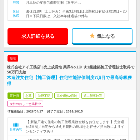
時間
月単位の変形労働時間制（週平均…
週休2日制（土日休み）※第3土曜日は出勤祝日有給休暇10日～20
休日
休暇
日※下限日数は、入社半年経過後の付与…
求人詳細を見る
気になる
新着
株式会社アイ工務店 | 売上成長性 業界No.1※ ★1級建築施工管理技士取得で
50万円支給
木造注文住宅【施工管理】住宅性能評価制度7項目で最高等級獲
得
正社員
急募
学歴不問
完全週休2日制
第二新卒歓迎
女性のおしごと掲載中
情報更新日：2026/04/17
終了予定日：
2026/10/15
【 新築戸建て住宅の施工管理業務全般をお任せします 】完全週
休2日制／自宅から通える範囲の現場をお任せ／担当数によりイ
仕事内容
ンセンティブあり