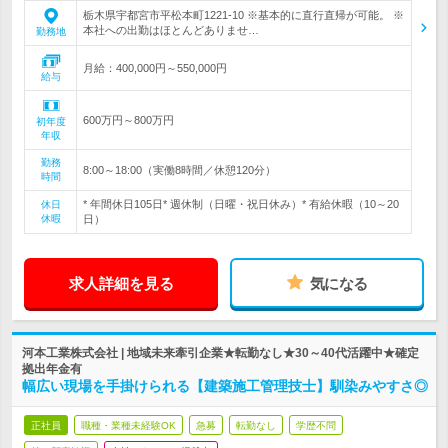
栃木県宇都宮市平松本町1221-10 ※基本的に直行直帰が可能。 ※
本社への出勤はほとんどありませ…
勤務地
月給：400,000円～550,000円
給与
600万円～800万円
初年度
年収
勤務
8:00～18:00（実働8時間／休憩120分）
時間
* 年間休日105日* 週休制（日曜・祝日休み）* 有給休暇（10～20
休日
休暇
日）
求人詳細を見る
気になる
河本工業株式会社 | 地域未来牽引企業★転勤なし★30～40代活躍中★確定
拠出年金有
幅広い現場を手掛けられる【建築施工管理技士】馴染みやすさ◎
正社員
職種・業種未経験OK
急募
転勤なし
学歴不問