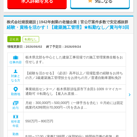
求人詳細を見る
気になる
株式会社猪股建設 | 1942年創業の老舗企業｜官公庁案件多数で安定感抜群
経験・資格を活かす！【建築施工管理】★転勤なし／賞与年3回
正社員
転勤なし
情報更新日：2026/06/02
終了予定日：
2026/09/24
栃木県北部を中心とした建築工事現場での施工管理業務全般をお
任せします。
仕事内容
【経験を活かせる】《必須》高卒以上／現場監督の経験をお持ち
対象と
の方／1級建築施工管理技士をお持ちの方／普通自動車運転免許
なる方
事業統括センター／ 栃木県那須塩原市下永田1-1009 ※マイカー
通勤可 ※転勤なし 【雇入れ直後…
勤務地
月給：300,000円～500,000円（一律手当を含む）※月給には固定
残業代42時間分70,000円～/月を含みま…
給与
550万円～800万円
初年度
年収
勤務
8:00～17:00（実働7.5時間／休憩90分）時間外労働の有無：有