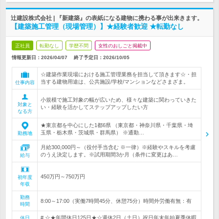
辻建設株式会社 | 『新建築』の表紙になる建物に携わる事が出来きます。
【建築施工管理（現場管理）】★経験者歓迎 ★転勤なし
正社員
転勤なし
学歴不問
女性のおしごと掲載中
情報更新日：2026/04/07
終了予定日：
2026/10/05
☆建築作業現場における施工管理業務を担当して頂きます☆・担
当する建物用途は、公共施設/学校/マンションなどさまざま。
仕事内容
小規模で施工対象の幅が広いため、様々な建築に関わっていきた
対象と
い・経験を活かしてステップアップしたい方
なる方
★東京都を中心にした1都6県 （東京都・神奈川県・千葉県・埼
玉県・栃木県・茨城県・群馬県） ※通勤…
勤務地
月給300,000円～（役付手当含む ※一律）※経験やスキルを考慮
のうえ決定します。※試用期間3か月（条件に変更はあ…
給与
450万円～750万円
初年度
年収
勤務
8:00～17:00（実働7時間45分、休憩75分）時間外労働有無：有
時間
# ☆★年間休日125日★☆週休2日（土日）祝日年末年始夏季休暇
休日