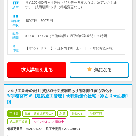
月給250,000円～※経験・能力等を考慮のうえ、決定いたしま
す。※試用期間3ヶ月（待遇変更なし）
給与
400万円～600万円
初年度
年収
勤務
8：00～17：30（実働8時間）月平均残業時間：30時間
時間
休日
【年間休日105日】・週休2日制（土・日）・年間有給休暇
休暇
求人詳細を見る
気になる
マルサ工業株式会社 | 資格取得支援制度あり/福利厚生面も強化中
※宇都宮市※【建築施工管理】★転勤無☆社宅・寮あり★面接1
回
正社員
職種・業種未経験OK
急募
転勤なし
学歴不問
第二新卒歓迎
女性のおしごと掲載中
情報更新日：2026/03/27
終了予定日：
2026/09/24