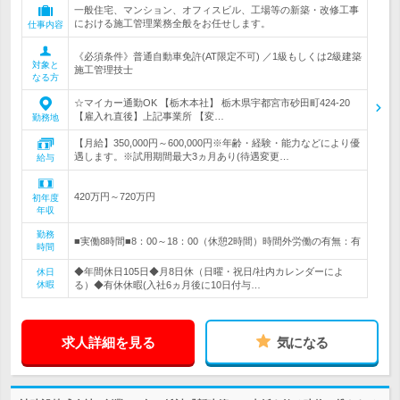
一般住宅、マンション、オフィスビル、工場等の新築・改修工事
における施工管理業務全般をお任せします。
仕事内容
《必須条件》普通自動車免許(AT限定不可) ／1級もしくは2級建築
対象と
施工管理技士
なる方
☆マイカー通勤OK 【栃木本社】 栃木県宇都宮市砂田町424-20
【雇入れ直後】上記事業所 【変…
勤務地
【月給】350,000円～600,000円※年齢・経験・能力などにより優
遇します。※試用期間最大3ヵ月あり(待遇変更…
給与
420万円～720万円
初年度
年収
勤務
■実働8時間■8：00～18：00（休憩2時間）時間外労働の有無：有
時間
◆年間休日105日◆月8日休（日曜・祝日/社内カレンダーによ
休日
休暇
る）◆有休休暇(入社6ヵ月後に10日付与…
求人詳細を見る
気になる