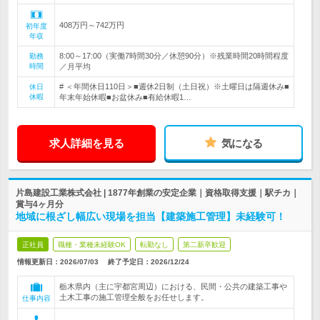
408万円～742万円
初年度
年収
8:00～17:00（実働7時間30分／休憩90分）※残業時間20時間程度
勤務
時間
／月平均
# ＜年間休日110日＞■週休2日制（土日祝）※土曜日は隔週休み■
休日
休暇
年末年始休暇■お盆休み■有給休暇1…
求人詳細を見る
気になる
片島建設工業株式会社 | 1877年創業の安定企業｜資格取得支援｜駅チカ｜
賞与4ヶ月分
地域に根ざし幅広い現場を担当【建築施工管理】未経験可！
正社員
職種・業種未経験OK
転勤なし
第二新卒歓迎
情報更新日：2026/07/03
終了予定日：
2026/12/24
栃木県内（主に宇都宮周辺）における、民間・公共の建築工事や
土木工事の施工管理全般をお任せします。
仕事内容