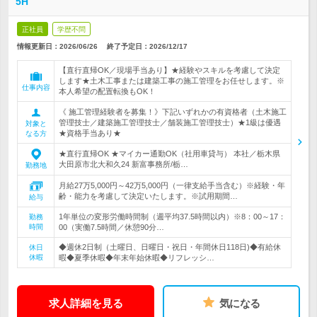
5H
正社員
学歴不問
情報更新日：2026/06/26
終了予定日：
2026/12/17
【直行直帰OK／現場手当あり】★経験やスキルを考慮して決定
します★土木工事または建築工事の施工管理をお任せします。※
仕事内容
本人希望の配置転換もOK！
《 施工管理経験者を募集！》下記いずれかの有資格者（土木施工
管理技士／建築施工管理技士／舗装施工管理技士）★1級は優遇
対象と
★資格手当あり★
なる方
★直行直帰OK ★マイカー通勤OK（社用車貸与） 本社／栃木県
大田原市北大和久24 新富事務所/栃…
勤務地
月給27万5,000円～42万5,000円（一律支給手当含む）※経験・年
齢・能力を考慮して決定いたします。※試用期間…
給与
1年単位の変形労働時間制（週平均37.5時間以内）※8：00～17：
勤務
時間
00（実働7.5時間／休憩90分…
◆週休2日制（土曜日、日曜日・祝日・年間休日118日)◆有給休
休日
休暇
暇◆夏季休暇◆年末年始休暇◆リフレッシ…
求人詳細を見る
気になる