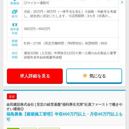
◎マイカー通勤可
勤務地
月給：25万円～38万円（一律手当を含む）※経験・年齢等を考慮
し、総合的に決定いたします。※試用期間：3カ月（待遇の…
給与
350万円～550万円
初年度
年収
勤務
8:30～17:00 （所定労働時間：7時間30分）休憩時間：60分
時間
週休2日制（土日祝）年間休日112日※第一土曜のみ出勤あり夏季
休日
休暇
休暇年末年始休暇慶弔休暇
求人詳細を見る
気になる
新着
金田建設株式会社 | 安定の経営基盤*福利厚生充実*社員ファーストで働きや
すい環境◎
福島募集【建築施工管理】年収600万円以上・月収40万円以上も
可