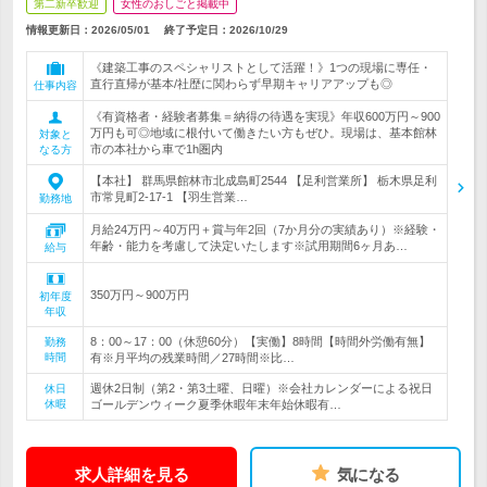
第二新卒歓迎
女性のおしごと掲載中
情報更新日：2026/05/01
終了予定日：
2026/10/29
《建築工事のスペシャリストとして活躍！》1つの現場に専任・
直行直帰が基本/社歴に関わらず早期キャリアアップも◎
仕事内容
《有資格者・経験者募集＝納得の待遇を実現》年収600万円～900
万円も可◎地域に根付いて働きたい方もぜひ。現場は、基本館林
対象と
市の本社から車で1h圏内
なる方
【本社】 群馬県館林市北成島町2544 【足利営業所】 栃木県足利
市常見町2-17-1 【羽生営業…
勤務地
月給24万円～40万円＋賞与年2回（7か月分の実績あり）※経験・
年齢・能力を考慮して決定いたします※試用期間6ヶ月あ…
給与
350万円～900万円
初年度
年収
8：00～17：00（休憩60分）【実働】8時間【時間外労働有無】
勤務
時間
有※月平均の残業時間／27時間※比…
週休2日制（第2・第3土曜、日曜）※会社カレンダーによる祝日
休日
休暇
ゴールデンウィーク夏季休暇年末年始休暇有…
求人詳細を見る
気になる