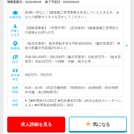
情報更新日：2026/06/08
終了予定日：
2026/08/20
(転勤一切なし！)建築施工管理業務を担当していただきます。あ
なたの経験やスキルを活かしてください！
仕事内容
【経験者募集】《学歴不問》《必須条件》1級建築施工管理技士
対象と
の資格をお持ちの方
なる方
《栃木営業所》 栃木県栃木市大平町伯仲2691 《藤沢営業所》 神
奈川県藤沢市菖蒲沢634-1 ビ…
勤務地
月給180,000円～350,000円《藤沢営業所》月給28万円～《栃木営
業所》月給18万円～※経験・年齢・能力を考…
給与
400万円～700万円
初年度
年収
8:00～16:45 （所定労働時間：7時間45分）休憩時間：60分時間
勤務
時間
外労働：有(30時間/月)
# 【■年間休日129日】■完全週休2日制（休日は会社カレンダーに
休日
休暇
よる）■年間有給休暇15日～20日…
求人詳細を見る
気になる