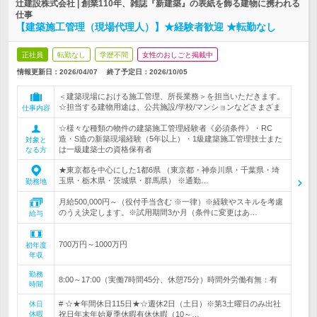
辻建設株式会社 | 創業110年、雑誌『新建築』の表紙を飾る建物に携われる
仕事
【建築施工管理（現場代理人）】★経験者歓迎 ★転勤なし
正社員
転勤なし
学歴不問
女性のおしごと掲載中
情報更新日：2026/04/07
終了予定日：
2026/10/05
＜建築現場における施工管理、所長業務＞を担当いただきます。
☆担当する建物用途は、公共施設/学校/マンションなどさまざま
仕事内容
☆様々な種類の物件の建築施工管理経験者《必須条件》・RC
造・S造の新築現場経験（5年以上）・1級建築施工管理技士また
対象と
は一級建築士の資格保有者
なる方
★東京都を中心にした1都6県 （東京都・神奈川県・千葉県・埼
玉県・栃木県・茨城県・群馬県） ※通勤…
勤務地
月給500,000円～（役付手当含む ※一律）※経験やスキルを考慮
のうえ決定します。※試用期間3か月（条件に変更はあ…
給与
700万円～1000万円
初年度
年収
勤務
8:00～17:00（実働7時間45分、休憩75分）時間外労働有無：有
時間
# ☆★年間休日115日★☆週休2日（土日）※第3土曜日のみ出社
休日
休暇
祝日年末年始夏季休暇有休休暇（10～…