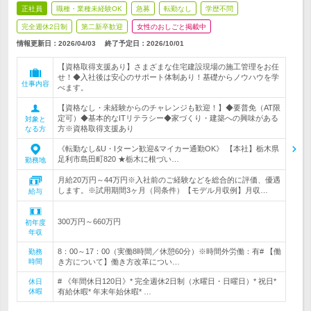
正社員
職種・業種未経験OK
急募
転勤なし
学歴不問
完全週休2日制
第二新卒歓迎
女性のおしごと掲載中
情報更新日：2026/04/03
終了予定日：
2026/10/01
【資格取得支援あり】さまざまな住宅建設現場の施工管理をお任
せ！◆入社後は安心のサポート体制あり！基礎からノウハウを学
仕事内容
べます。
【資格なし・未経験からのチャレンジも歓迎！】◆要普免（AT限
定可）◆基本的なITリテラシー◆家づくり・建築への興味がある
対象と
方※資格取得支援あり
なる方
《転勤なし&U・Iターン歓迎&マイカー通勤OK》 【本社】栃木県
足利市島田町820 ★栃木に根づい…
勤務地
月給20万円～44万円※入社前のご経験などを総合的に評価、優遇
します。※試用期間3ヶ月（同条件）【モデル月収例】月収…
給与
300万円～660万円
初年度
年収
8：00～17：00（実働8時間／休憩60分）※時間外労働：有# 【働
勤務
時間
き方について】働き方改革につい…
# 《年間休日120日》* 完全週休2日制（水曜日・日曜日）* 祝日*
休日
休暇
有給休暇* 年末年始休暇* …