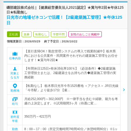
磯部建設株式会社 | 【健康経営優良法人2021認定】★賞与年2回★年休125
日★転勤無し
日光市の地場ゼネコンで活躍！【2級建築施工管理】★年休125
日
正社員
急募
転勤なし
学歴不問
女性のおしごと掲載中
情報更新日：2026/05/29
終了予定日：
2026/10/22
【直行直帰OK！勤怠管理システムの導入で残業削減中】栃木県
内における公共案件・民間案件それぞれの建築施工管理をお任せ
仕事内容
します！★賞与年2回★
【年間休日125日×有休消化率100％】《必須条件》◆2級建築施
工管理技士または、2級建築士をお持ちの方◆建築施工管理の実
対象と
務経験
なる方
【転勤なし】 栃木県日光市今市1525番地 ＜アクセス＞ JR日光線
「今市駅」より徒歩17分 【雇…
勤務地
月給252,000円～302,000円 ※一律手当を含む※経験、能力を考
慮の上決定します。※試用期間3ヶ月（待遇に変…
給与
350万円～422万円
初年度
年収
8：00～17：00（所定労働時間7時間40分／休憩時間80分）※1ヶ
勤務