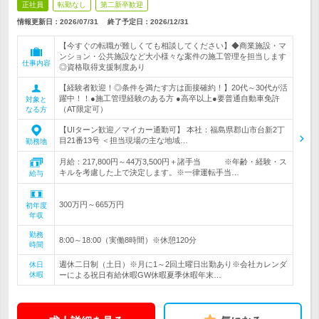
正社員
転勤なし
第二新卒歓迎
情報更新日：2026/07/31
終了予定日：
2026/12/31
【今すぐの転職が難しくても相談してください】◆商業施設・マ
ンション・公共施設など大小様々な案件の施工管理を担当します
仕事内容
◎資格取得支援制度あり
【経験者歓迎！◎条件を満たす方は面接確約！】20代～30代が活
躍中！！●施工管理経験のある方 ●高卒以上●要普通自動車免許
対象と
（AT限定可）
なる方
【UIターン歓迎／マイカー通勤可】 本社：福島県郡山市台新2丁
目21番13号 ＜担当現場の主な地域…
勤務地
月給：217,800円～44万3,500円＋諸手当 ※年齢・経験・ス
キルを考慮した上で決定します。※一律運転手当…
給与
300万円～665万円
初年度
年収
勤務
8:00～18:00（実働8時間）※休憩120分
時間
週休二日制（土日）※月に1～2回土曜日出勤あり※会社カレンダ
休日
休暇
ーによる祝日有給休暇GW休暇夏季休暇年末…