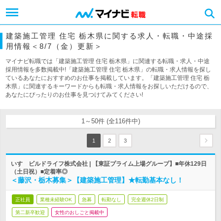
建築施工管理 住宅 栃木県に関する求人・転職・中途採
用情報＜8/7（金）更新＞
マイナビ転職では「建築施工管理 住宅 栃木県」に関連する転職・求人・中途
採用情報を多数掲載中!「建築施工管理 住宅 栃木県」の転職・求人情報を探し
ているあなたにおすすめのお仕事を掲載しています。「建築施工管理 住宅 栃
木県」に関連するキーワードからも転職・求人情報をお探しいただけるので、
あなたにぴったりのお仕事を見つけてみてください!
1～50件 (全116件中)
1
2
3
いすゞビルドライフ株式会社 | 【東証プライム上場グループ】■年休129日
（土日祝）■定着率◎
＜藤沢・栃木募集＞【建築施工管理】★転勤基本なし！
正社員
業種未経験OK
急募
転勤なし
完全週休2日制
第二新卒歓迎
女性のおしごと掲載中