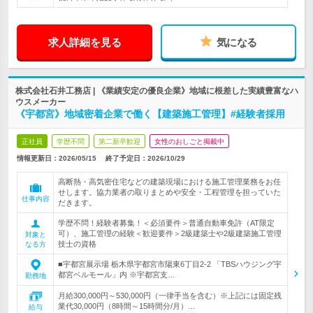
求人詳細を見る
気になる
株式会社石井工務店 | 《業績安定の優良企業》地域に根差した実績豊富なハ
ウスメーカー
《宇都宮》地域密着企業で働く【建築施工管理】#経験者採用
正社員
学歴不問
第二新卒歓迎
女性のおしごと掲載中
情報更新日：2026/05/15
終了予定日：
2026/10/29
高断熱・高気密住宅などの建築現場における施工管理業務をお任
せします。協力業者の取りまとめや安全・工程管理を担っていた
仕事内容
だきます。
学歴不問！経験者募集！＜必須要件＞普通自動車免許（AT限定
可）、施工管理の経験＜歓迎要件＞2級建築士や2級建築施工管理
対象と
技士の資格
なる方
■宇都宮展示場 栃木県宇都宮市陽東6丁目2-2 「TBSハウジング宇
都宮ベルモール」内 ※宇都宮支…
勤務地
月給300,000円～530,000円（一律手当を含む）※上記には固定残
業代30,000円（8時間～15時間分/月）…
給与