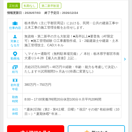
正社員
転勤なし
第二新卒歓迎
情報更新日：2026/07/03
終了予定日：
2026/12/24
栃木県内（主に宇都宮周辺）における、民間・公共の建築工事や
土木工事の施工管理全般をお任せします。
仕事内容
無資格・第二新卒の方も大歓迎！■高卒以上■要普免（AT限定
可）■施工管理経験 ◎工事書類作成、1・2級建築士や建築・土木
対象と
施工管理技士、CADスキル
なる方
＼マイカー通勤可（無料駐車場完備）／ 本社：栃木県宇都宮市南
大通り1-4-28 【雇入れ直後】上記…
勤務地
月給23万5,000円～48万円※経験・年齢・能力を考慮して決定い
たします※試用期間3ヶ月あり(待遇に変更なし)
給与
380万円～750万円
初年度
年収
勤務
8:00～17:00実働7時間20分休憩100分※月平均20時間
時間
* 週休2日制（第2・第4土曜、日曜）* 祝日* その他* 有給休暇（10
休日
休暇
日～）* 夏期休暇* 年末…