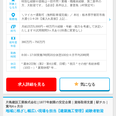
特別な経験や資格は一切不問！業種・職種未経験、第二新卒の
対象と
方、大歓迎です。【必須】高卒以上、要普免（AT限定可）
なる方
＼マイカー通勤可（無料駐車場完備）／ 本社：栃木県宇都宮市南
大通り1-4-28 【雇入れ直後】上記…
勤務地
月給23万5,000円～48万円※経験・年齢・能力を考慮して決定い
たします※試用期間3ヶ月あり(待遇に変更なし)
給与
380万円～750万円
初年度
年収
勤務
8:00～17:00実働7時間20分休憩100分※月平均20時間
時間
* 週休2日制（第2・第4土曜、日曜）* 祝日 * その他* 有給休暇
休日
休暇
（10日～）* 夏期休暇* 年…
求人詳細を見る
気になる
片島建設工業株式会社 | 1877年創業の安定企業｜資格取得支援｜駅チカ｜
賞与4ヶ月分
地域に根ざし幅広い現場を担当【建築施工管理】経験者歓迎