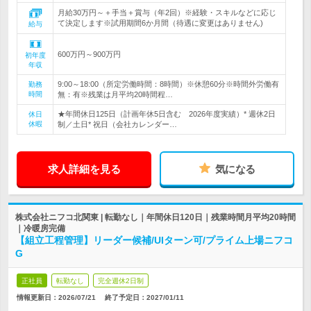
月給30万円～＋手当＋賞与（年2回）※経験・スキルなどに応じ
て決定します※試用期間6か月間（待遇に変更はありません)
給与
600万円～900万円
初年度
年収
9:00～18:00（所定労働時間：8時間）※休憩60分※時間外労働有
勤務
時間
無：有※残業は月平均20時間程…
★年間休日125日（計画年休5日含む 2026年度実績）* 週休2日
休日
休暇
制／土日* 祝日（会社カレンダー…
求人詳細を見る
気になる
株式会社ニフコ北関東 | 転勤なし｜年間休日120日｜残業時間月平均20時間
｜冷暖房完備
【組立工程管理】リーダー候補/UIターン可/プライム上場ニフコ
G
正社員
転勤なし
完全週休2日制
情報更新日：2026/07/21
終了予定日：
2027/01/11