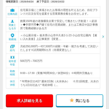
情報更新日：2026/04/24
終了予定日：
2026/10/22
住宅展示場にご来場されたお客様の理想を叶えるため、自社ブラ
ンドの注文住宅を提案する営業業務全般をお任せします。
仕事内容
創業150年超の老舗優良企業で安定して働きたい方歓迎！＜必須
＞◆学歴不問◆戸建て住宅の営業経験、または工務店や設計事務
対象と
所で勤務経験がある方
なる方
＜小山展示場＞ 栃木県小山市中久喜2-1-23 小山住宅公園内 【雇
い入れ直後】上記事業所 【変更…
勤務地
月給250,000円～437,500円※経験・年齢・能力を考慮して決定い
たします※試用期間6カ月（待遇変更なし）
給与
500万円～700万円
初年度
年収
勤務
9:00～17:30（実働7時間30分／休憩60分）※時間外労働あり
時間
* 年間休日114日* 週休2日制（火水休み） ※月1回程度、火水の
休日
休暇
うち1日出社あり* 有給休暇（…
求人詳細を見る
気になる