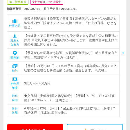
第二新卒歓迎
女性のおしごと掲載中
情報更新日：2026/07/31
終了予定日：
2026/10/01
※製造部配属※【脱炭素で需要増！高効率ガスタービンの部品を
製造社内の「設備インフラの点検・保全」「仕上げ作業」などを
仕事内容
担当。
【未経験・第二新卒歓迎/技術を受け継ぐ方を育成】◎人柄重視の
採用 ※電気工事士や溶接経験が活かせます！設備保全や仕上げ作
対象と
業の知識は問いません。
なる方
【県外からの応募者も歓迎！家賃補助制度あり】 栃木県宇都宮市
平出工業団地1-17 ※マイカー通勤O…
勤務地
【月給】21万5,400円～＋各種手当＋賞与（昨年度5ヶ月分）※入
社前のご経験などを総合的に評価、優遇します。※試用…
給与
320万円～400万円
初年度
年収
◆交代制（実働8時間／休憩60分）【日勤】8：30～17：30【夜
勤務
時間
勤】20：30～5：30一週間ごと…
# 年間休日126日【休日】* 完全週休2日制(土日)* 祝日【休暇】*
休日
休暇
有給休暇（月1回の取得を推…