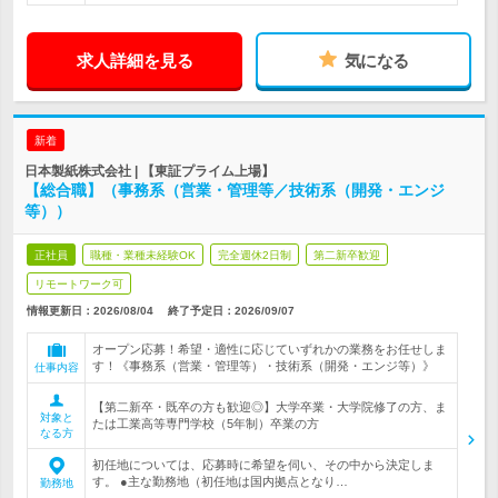
求人詳細を見る
気になる
新着
日本製紙株式会社 | 【東証プライム上場】
【総合職】（事務系（営業・管理等／技術系（開発・エンジ
等））
正社員
職種・業種未経験OK
完全週休2日制
第二新卒歓迎
リモートワーク可
情報更新日：2026/08/04
終了予定日：
2026/09/07
オープン応募！希望・適性に応じていずれかの業務をお任せしま
す！《事務系（営業・管理等）・技術系（開発・エンジ等）》
仕事内容
【第二新卒・既卒の方も歓迎◎】大学卒業・大学院修了の方、ま
対象と
たは工業高等専門学校（5年制）卒業の方
なる方
初任地については、応募時に希望を伺い、その中から決定しま
す。 ●主な勤務地（初任地は国内拠点となり…
勤務地