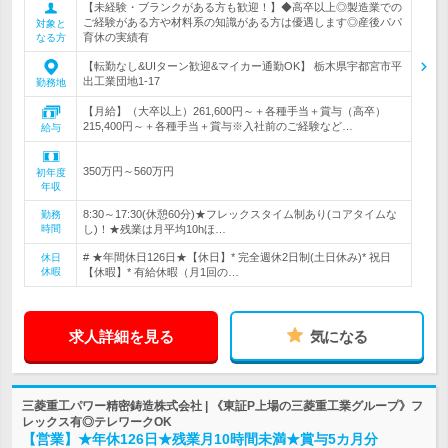
【未経験・ブランクがある方も歓迎！】◆高卒以上◎製造業での
ご経験がある方や材料系の知識がある方は優遇します◎産後パパ
対象と
育休の実績有
なる方
【転勤なし&UIターン歓迎&マイカー通勤OK】 栃木県宇都宮市平
出工業団地1-17
勤務地
【月給】（大卒以上）261,600円～＋各種手当＋賞与（高卒）
215,400円～＋各種手当＋賞与※入社前のご経験など…
給与
350万円～560万円
初年度
年収
8:30～17:30(休憩60分)★フレックスタイム制あり(コアタイムな
勤務
時間
し)！★残業は月平均10hほ…
# ★年間休日126日★【休日】* 完全週休2日制(土日休み)* 祝日
休日
休暇
【休暇】* 有給休暇（月1回の…
求人詳細を見る
気になる
三菱重工パワー精密鋳造株式会社 | 《東証P上場の三菱重工業グループ》フ
レックス有◎テレワークOK
【営業】★年休126日★残業月10時間未満★賞与5カ月分