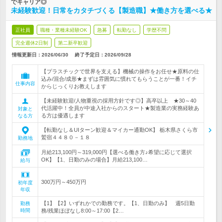
でキャリア◎
未経験歓迎！日常をカタチづくる【製造職】★働き方を選べる★
正社員
職種・業種未経験OK
急募
転勤なし
学歴不問
完全週休2日制
第二新卒歓迎
情報更新日：2026/06/30
終了予定日：
2026/09/28
【プラスチックで世界を支える】機械の操作をお任せ★原料の仕
込み/混合/成形★まずは雰囲気に慣れてもらうことが一番！イチ
仕事内容
からじっくりお教えします
【未経験歓迎/人物重視の採用方針です◎】高卒以上 ★30～40
代活躍中！全員が中途入社からのスタート★製造業の実務経験あ
対象と
る方は優遇します
なる方
【転勤なし＆UIターン歓迎＆マイカー通勤OK】 栃木県さくら市
鷲宿４４８０－１８
勤務地
月給213,100円～319,000円【選べる働き方♪希望に応じて選択
OK】【1、日勤のみの場合】月給213,100…
給与
300万円～450万円
初年度
年収
【1】【2】いずれかでの勤務です。【1、日勤のみ】 週5日勤
勤務
時間
務/残業ほぼなし8:00～17:00【2…