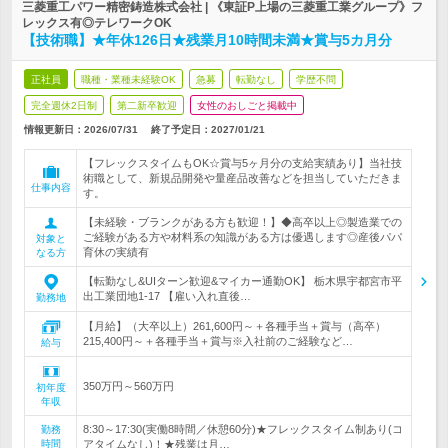
三菱重工パワー精密鋳造株式会社 | 《東証P上場の三菱重工業グループ》フ
レックス有◎テレワークOK
【技術職】★年休126日★残業月10時間未満★賞与5カ月分
正社員
職種・業種未経験OK
急募
転勤なし
学歴不問
完全週休2日制
第二新卒歓迎
女性のおしごと掲載中
情報更新日：2026/07/31
終了予定日：
2027/01/21
【フレックスタイムもOK☆賞与5ヶ月分の支給実績あり】当社技
術職として、新規品開発や量産品改善などを担当していただきま
仕事内容
す。
【未経験・ブランクがある方も歓迎！】◆高卒以上◎製造業での
ご経験がある方や材料系の知識がある方は優遇します◎産後パパ
対象と
育休の実績有
なる方
【転勤なし&UIターン歓迎&マイカー通勤OK】 栃木県宇都宮市平
出工業団地1-17 【雇い入れ直後…
勤務地
【月給】（大卒以上）261,600円～＋各種手当＋賞与（高卒）
215,400円～＋各種手当＋賞与※入社前のご経験など…
給与
350万円～560万円
初年度
年収
8:30～17:30(実働8時間／休憩60分)★フレックスタイム制あり(コ
勤務
時間
アタイムなし)！★残業は月…