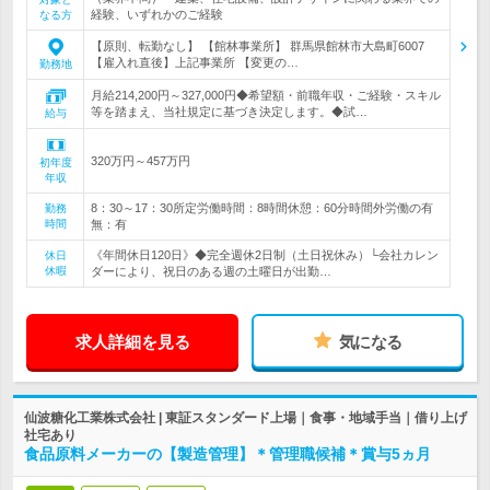
経験、いずれかのご経験
なる方
【原則、転勤なし】 【館林事業所】 群馬県館林市大島町6007
【雇入れ直後】上記事業所 【変更の…
勤務地
月給214,200円～327,000円◆希望額・前職年収・ご経験・スキル
等を踏まえ、当社規定に基づき決定します。◆試…
給与
320万円～457万円
初年度
年収
8：30～17：30所定労働時間：8時間休憩：60分時間外労働の有
勤務
時間
無：有
《年間休日120日》◆完全週休2日制（土日祝休み）└会社カレン
休日
休暇
ダーにより、祝日のある週の土曜日が出勤…
求人詳細を見る
気になる
仙波糖化工業株式会社 | 東証スタンダード上場｜食事・地域手当｜借り上げ
社宅あり
食品原料メーカーの【製造管理】＊管理職候補＊賞与5ヵ月