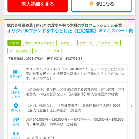
求人詳細を見る
気になる
株式会社長谷萬 | 約70年の歴史を持つ木材のプロフェッショナル企業
オリジナルブランドを中心とした【住宅営業】※エキスパート職
正社員
職種・業種未経験OK
転勤なし
学歴不問
完全週休2日制
第二新卒歓迎
リモートワーク可
情報更新日：2026/07/24
終了予定日：
2027/01/14
オリジナルブランドの「So-Cal HouseR」をメインとした注文住
宅の提案を担当。木造建築を武器とした営業のしやすさがありま
仕事内容
す。★ノルマなし！
【必須条件】高卒以上／建築に関する営業経験（住宅営業、非住
対象と
宅営業、構造材営業など）【歓迎条件】輸入住宅営業の経験
なる方
【原則、転勤なし】 【館林事業所】 群馬県館林市大島町6007
【雇入れ直後】上記事業所 【変更の…
勤務地
月給340,000円～520,000円＋一律技能手当（80,000円～140,000
円）◆希望額・前職年収・ご経験・…
給与
518万円～910万円
初年度