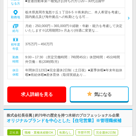
■普通自動車第一種免許お持ちの方◎20～30代活躍中
なる方
栃木県真岡市鬼怒ケ丘１丁目6-5 ※将来的に、本人希望を考慮し
国内拠点及び海外拠点への転勤となる可…
勤務地
月給：250,000円～365,000円※経験・年齢・能力を考慮して決定
いたします※試用期間3ヶ月あり(待遇に変更な…
給与
375万円～450万円
初年度
年収
9:00～17:30 （所定労働時間：7時間45分）休憩時間：45分時間
勤務
時間
外労働：有(20時間/月)
年間休日123日■完全週休2日制（土日祝）■夏季休暇■年末年始休
休日
休暇
暇■有給休暇■産休育休（取得実績あり…
求人詳細を見る
気になる
株式会社長谷萬 | 約70年の歴史を持つ木材のプロフェッショナル企業
オリジナルブランドを中心とした【住宅営業】※管理職候補
正社員
職種・業種未経験OK
転勤なし
学歴不問
完全週休2日制