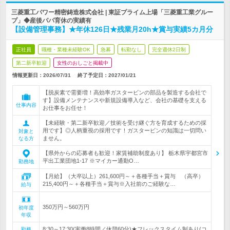
三菱重工パワー精密鋳造株式会社 | 東証プライム上場「三菱重工業グルー
プ」◆産後パパ育休の実績有
【設備管理事務】★年休126日★残業月20h★賞与実績5カ月分
正社員
職種・業種未経験OK
急募
転勤なし
完全週休2日制
第二新卒歓迎
女性のおしごと掲載中
情報更新日：2026/07/31
終了予定日：
2027/01/21
【脱炭素で需要増！高効率ガスタービンの部品を製造する会社で
す】設備メンテナンスや新規設備導入など、会社の基礎を支える
仕事内容
お仕事をお任せ！
【未経験・第二新卒歓迎／技術を受け継ぐ方を育成するための採
用です】◎人柄重視の採用です！ガスタービンの知識は一切問い
対象と
ません。
なる方
【県外からの応募者も歓迎！家賃補助制度あり】 栃木県宇都宮市
平出工業団地1-17 ※マイカー通勤O…
勤務地
【月給】（大卒以上）261,600円～＋各種手当＋賞与 （高卒）
215,400円～＋各種手当＋賞与※入社前のご経験な…
給与
350万円～560万円
初年度
年収
8:30～17:30(実働8時間／休憩60分)★フレックスタイム制あり(コ
勤務