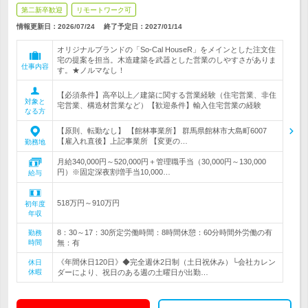
第二新卒歓迎
リモートワーク可
情報更新日：2026/07/24
終了予定日：
2027/01/14
オリジナルブランドの「So-Cal HouseR」をメインとした注文住
宅の提案を担当。木造建築を武器とした営業のしやすさがありま
仕事内容
す。★ノルマなし！
【必須条件】高卒以上／建築に関する営業経験（住宅営業、非住
対象と
宅営業、構造材営業など）【歓迎条件】輸入住宅営業の経験
なる方
【原則、転勤なし】 【館林事業所】 群馬県館林市大島町6007
【雇入れ直後】上記事業所 【変更の…
勤務地
月給340,000円～520,000円＋管理職手当（30,000円～130,000
円）※固定深夜割増手当10,000…
給与
518万円～910万円
初年度
年収
8：30～17：30所定労働時間：8時間休憩：60分時間外労働の有
勤務
時間
無：有
《年間休日120日》◆完全週休2日制（土日祝休み）└会社カレン
休日
休暇
ダーにより、祝日のある週の土曜日が出勤…