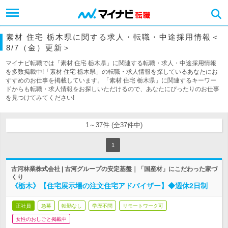
素材 住宅 栃木県に関する求人・転職・中途採用情報＜
8/7（金）更新＞
マイナビ転職では「素材 住宅 栃木県」に関連する転職・求人・中途採用情報
を多数掲載中!「素材 住宅 栃木県」の転職・求人情報を探しているあなたにお
すすめのお仕事を掲載しています。「素材 住宅 栃木県」に関連するキーワー
ドからも転職・求人情報をお探しいただけるので、あなたにぴったりのお仕事
を見つけてみてください!
1～37件 (全37件中)
1
古河林業株式会社 | 古河グループの安定基盤｜「国産材」にこだわった家づ
くり
《栃木》【住宅展示場の注文住宅アドバイザー】◆週休2日制
正社員
急募
転勤なし
学歴不問
リモートワーク可
女性のおしごと掲載中