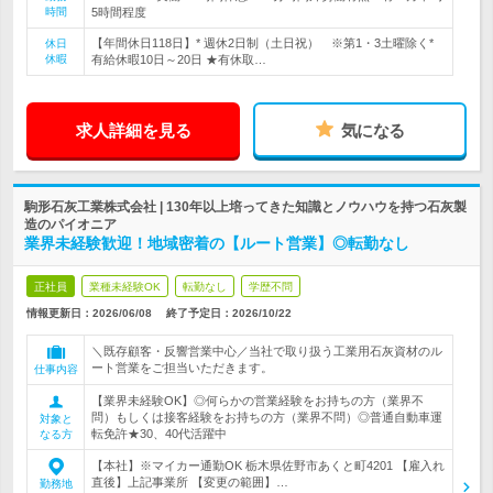
時間
5時間程度
【年間休日118日】* 週休2日制（土日祝） ※第1・3土曜除く*
休日
休暇
有給休暇10日～20日 ★有休取…
求人詳細を見る
気になる
駒形石灰工業株式会社 | 130年以上培ってきた知識とノウハウを持つ石灰製
造のパイオニア
業界未経験歓迎！地域密着の【ルート営業】◎転勤なし
正社員
業種未経験OK
転勤なし
学歴不問
情報更新日：2026/06/08
終了予定日：
2026/10/22
＼既存顧客・反響営業中心／当社で取り扱う工業用石灰資材のル
ート営業をご担当いただきます。
仕事内容
【業界未経験OK】◎何らかの営業経験をお持ちの方（業界不
問）もしくは接客経験をお持ちの方（業界不問）◎普通自動車運
対象と
転免許★30、40代活躍中
なる方
【本社】※マイカー通勤OK 栃木県佐野市あくと町4201 【雇入れ
直後】上記事業所 【変更の範囲】…
勤務地