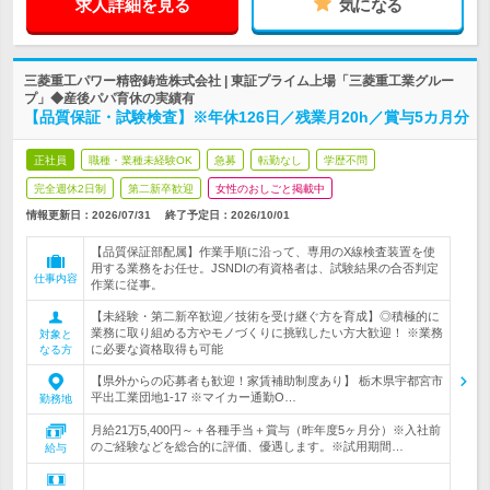
求人詳細を見る
気になる
三菱重工パワー精密鋳造株式会社 | 東証プライム上場「三菱重工業グルー
プ」◆産後パパ育休の実績有
【品質保証・試験検査】※年休126日／残業月20h／賞与5カ月分
正社員
職種・業種未経験OK
急募
転勤なし
学歴不問
完全週休2日制
第二新卒歓迎
女性のおしごと掲載中
情報更新日：2026/07/31
終了予定日：
2026/10/01
【品質保証部配属】作業手順に沿って、専用のX線検査装置を使
用する業務をお任せ。JSNDIの有資格者は、試験結果の合否判定
仕事内容
作業に従事。
【未経験・第二新卒歓迎／技術を受け継ぐ方を育成】◎積極的に
業務に取り組める方やモノづくりに挑戦したい方大歓迎！ ※業務
対象と
に必要な資格取得も可能
なる方
【県外からの応募者も歓迎！家賃補助制度あり】 栃木県宇都宮市
平出工業団地1-17 ※マイカー通勤O…
勤務地
月給21万5,400円～＋各種手当＋賞与（昨年度5ヶ月分）※入社前
のご経験などを総合的に評価、優遇します。※試用期間…
給与