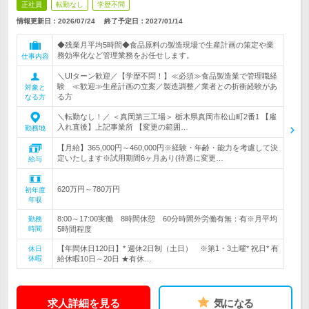
正社員
転勤なし
学歴不問
情報更新日：2026/07/24
終了予定日：
2027/01/14
◆残業月平均5時間◆食品原料の製造現場で生産計画の策定や業
務効率化など管理業務をお任せします。
仕事内容
＼UIターン歓迎／【学歴不問！】≪必須≫食品製造業で管理職経
験 ≪歓迎≫生産計画の立案／製造調整／業者との折衝経験があ
対象と
る方
なる方
＼転勤なし！／ ＜真岡第三工場＞ 栃木県真岡市松山町2番1 【雇
入れ直後】上記事業所 【変更の範囲…
勤務地
【月給】365,000円～460,000円※経験・年齢・能力を考慮して決
定いたします※試用期間6ヶ月あり(待遇に変更…
給与
620万円～780万円
初年度
年収
8:00～17:00実働 8時間休憩 60分時間外労働有無：有※月平均
勤務
時間
5時間程度
【年間休日120日】* 週休2日制（土日） ※第1・3土曜* 祝日* 有
休日
休暇
給休暇10日～20日 ★有休…
求人詳細を見る
気になる