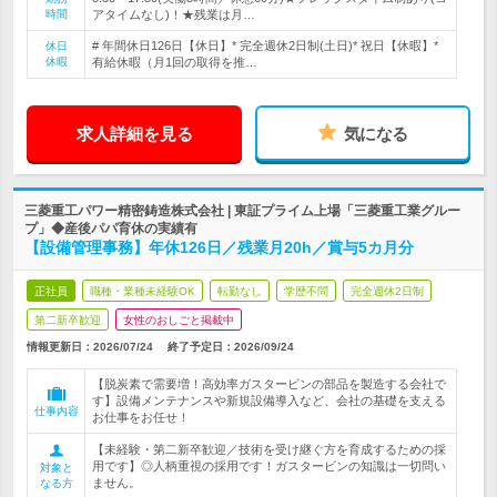
時間
アタイムなし)！★残業は月…
# 年間休日126日【休日】* 完全週休2日制(土日)* 祝日【休暇】*
休日
休暇
有給休暇（月1回の取得を推…
求人詳細を見る
気になる
三菱重工パワー精密鋳造株式会社 | 東証プライム上場「三菱重工業グルー
プ」◆産後パパ育休の実績有
【設備管理事務】年休126日／残業月20h／賞与5カ月分
正社員
職種・業種未経験OK
転勤なし
学歴不問
完全週休2日制
第二新卒歓迎
女性のおしごと掲載中
情報更新日：2026/07/24
終了予定日：
2026/09/24
【脱炭素で需要増！高効率ガスタービンの部品を製造する会社で
す】設備メンテナンスや新規設備導入など、会社の基礎を支える
仕事内容
お仕事をお任せ！
【未経験・第二新卒歓迎／技術を受け継ぐ方を育成するための採
用です】◎人柄重視の採用です！ガスタービンの知識は一切問い
対象と
ません。
なる方