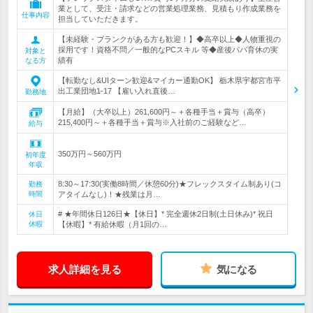
業として、受注・請求などの営業処理業務、見積もり作成業務を
仕事内容
担当していただきます。
【未経験・ブランクがある方も歓迎！】◆高卒以上◆人物重視の
採用です！資格不問／一般的なPCスキル 等◆産後パパ育休の実
対象と
績有
なる方
【転勤なし&UIターン歓迎&マイカー通勤OK】 栃木県宇都宮市平
出工業団地1-17 【雇い入れ直後…
勤務地
【月給】（大卒以上）261,600円～＋各種手当＋賞与（高卒）
215,400円～＋各種手当＋賞与※入社前のご経験など…
給与
350万円～560万円
初年度
年収
8:30～17:30(実働8時間／休憩60分)★フレックスタイム制あり(コ
勤務
時間
アタイムなし)！★残業は月…
# ★年間休日126日★【休日】* 完全週休2日制(土日休み)* 祝日
休日
休暇
【休暇】* 有給休暇（月1回の…
求人詳細を見る
気になる