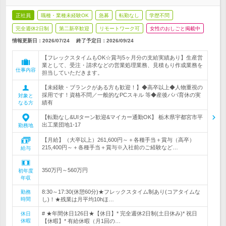
正社員
職種・業種未経験OK
急募
転勤なし
学歴不問
完全週休2日制
第二新卒歓迎
リモートワーク可
女性のおしごと掲載中
情報更新日：2026/07/24
終了予定日：
2026/09/24
【フレックスタイムもOK☆賞与5ヶ月分の支給実績あり】生産営
業として、受注・請求などの営業処理業務、見積もり作成業務を
仕事内容
担当していただきます。
【未経験・ブランクがある方も歓迎！】◆高卒以上◆人物重視の
採用です！資格不問／一般的なPCスキル 等◆産後パパ育休の実
対象と
績有
なる方
【転勤なし&UIターン歓迎&マイカー通勤OK】 栃木県宇都宮市平
出工業団地1-17
勤務地
【月給】（大卒以上）261,600円～＋各種手当＋賞与（高卒）
215,400円～＋各種手当＋賞与※入社前のご経験など…
給与
350万円～560万円
初年度
年収
8:30～17:30(休憩60分)★フレックスタイム制あり(コアタイムな
勤務
時間
し)！★残業は月平均10hほ…
# ★年間休日126日★【休日】* 完全週休2日制(土日休み)* 祝日
休日
休暇
【休暇】* 有給休暇（月1回の…