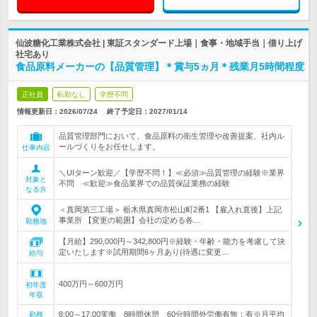
仙波糖化工業株式会社 | 東証スタンダード上場｜食事・地域手当｜借り上げ
社宅あり
食品原料メーカーの【品質管理】＊賞与5ヵ月＊残業月5時間程度
正社員
転勤なし
学歴不問
情報更新日：2026/07/24
終了予定日：
2027/01/14
品質管理部門において、食品原料の衛生管理や改善提案、社内ル
ールづくりをお任せします。
仕事内容
＼UIターン歓迎／【学歴不問！】≪必須≫品質管理の経験※業界
対象と
不問 ≪歓迎≫食品業界での品質保証業務の経験
なる方
＜真岡第三工場＞ 栃木県真岡市松山町2番1 【雇入れ直後】上記
事業所 【変更の範囲】会社の定める各…
勤務地
【月給】290,000円～342,800円※経験・年齢・能力を考慮して決
定いたします※試用期間6ヶ月あり(待遇に変更…
給与
400万円～600万円
初年度
年収
8:00～17:00実働 8時間休憩 60分時間外労働有無：有※月平均
勤務