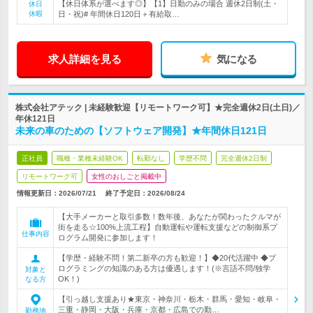
【休日体系が選べます◎】【1】日勤のみの場合 週休2日制(土・
休日
休暇
日・祝)# 年間休日120日＋有給取…
求人詳細を見る
気になる
株式会社アテック | 未経験歓迎【リモートワーク可】★完全週休2日(土日)／
年休121日
未来の車のための【ソフトウェア開発】★年間休日121日
正社員
職種・業種未経験OK
転勤なし
学歴不問
完全週休2日制
リモートワーク可
女性のおしごと掲載中
情報更新日：2026/07/21
終了予定日：
2026/08/24
【大手メーカーと取引多数！数年後、あなたが関わったクルマが
街を走る☆100%上流工程】自動運転や運転支援などの制御系プ
仕事内容
ログラム開発に参加します！
【学歴・経験不問！第二新卒の方も歓迎！】◆20代活躍中 ◆プ
ログラミングの知識のある方は優遇します！(※言語不問/独学
対象と
OK！)
なる方
【引っ越し支援あり★東京・神奈川・栃木・群馬・愛知・岐阜・
三重・静岡・大阪・兵庫・京都・広島での勤…
勤務地