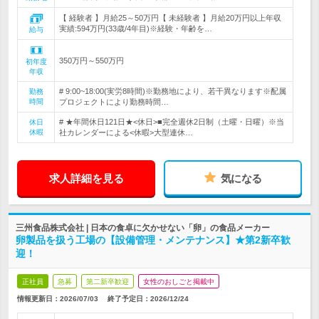
【 経験者 】月給25～50万円【 未経験者 】月給20万円以上年収
実績:594万円(33歳/4年目)※経験・年齢を…
給与
350万円～550万円
初年度
年収
# 9:00~18:00(実労8時間)※勤務地により、若干異なります※配属
勤務
時間
プロジェクトにより勤務時間…
# ★年間休日121日★<休日>■完全週休2日制（土曜・日曜）※当
休日
休暇
社カレンダーによる<休暇>大型連休…
求人詳細を見る
気になる
三州食品株式会社 | 日本の食卓に欠かせない「卵」の食品メーカー
卵製品を扱う工場の【設備管理・メンテナンス】★第2新卒歓
迎！
正社員
急募
第二新卒歓迎
女性のおしごと掲載中
情報更新日：2026/07/03
終了予定日：
2026/12/24