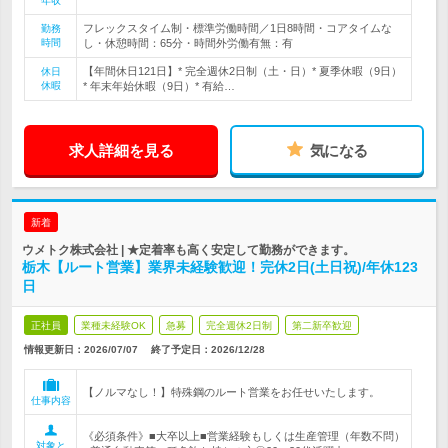
年収
フレックスタイム制・標準労働時間／1日8時間・コアタイムな
勤務
時間
し・休憩時間：65分・時間外労働有無：有
【年間休日121日】* 完全週休2日制（土・日）* 夏季休暇（9日）
休日
休暇
* 年末年始休暇（9日）* 有給…
求人詳細を見る
気になる
新着
ウメトク株式会社 | ★定着率も高く安定して勤務ができます。
栃木【ルート営業】業界未経験歓迎！完休2日(土日祝)/年休123
日
正社員
業種未経験OK
急募
完全週休2日制
第二新卒歓迎
情報更新日：2026/07/07
終了予定日：
2026/12/28
【ノルマなし！】特殊鋼のルート営業をお任せいたします。
仕事内容
《必須条件》■大卒以上■営業経験もしくは生産管理（年数不問）
対象と