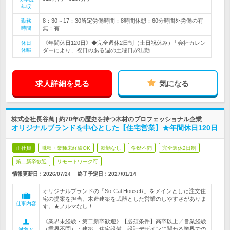
年収
8：30～17：30所定労働時間：8時間休憩：60分時間外労働の有
勤務
時間
無：有
《年間休日120日》◆完全週休2日制（土日祝休み）└会社カレン
休日
休暇
ダーにより、祝日のある週の土曜日が出勤…
求人詳細を見る
気になる
株式会社長谷萬 | 約70年の歴史を持つ木材のプロフェッショナル企業
オリジナルブランドを中心とした【住宅営業】★年間休日120日
正社員
職種・業種未経験OK
転勤なし
学歴不問
完全週休2日制
第二新卒歓迎
リモートワーク可
情報更新日：2026/07/24
終了予定日：
2027/01/14
オリジナルブランドの「So-Cal HouseR」をメインとした注文住
宅の提案を担当。木造建築を武器とした営業のしやすさがありま
仕事内容
す。★ノルマなし！
《業界未経験・第二新卒歓迎》【必須条件】高卒以上／営業経験
（業界不問）・建築、住宅設備、設計デザインに関わる業界での
対象と