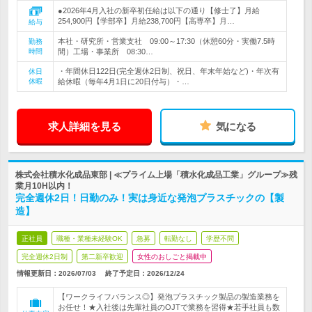
●2026年4月入社の新卒初任給は以下の通り【修士了】月給
254,900円【学部卒】月給238,700円【高専卒】月…
給与
本社・研究所・営業支社 09:00～17:30（休憩60分・実働7.5時
勤務
時間
間）工場・事業所 08:30…
・年間休日122日(完全週休2日制、祝日、年末年始など)・年次有
休日
休暇
給休暇（毎年4月1日に20日付与）・…
求人詳細を見る
気になる
株式会社積水化成品東部 | ≪プライム上場「積水化成品工業」グループ≫残
業月10H以内！
完全週休2日！日勤のみ！実は身近な発泡プラスチックの【製
造】
正社員
職種・業種未経験OK
急募
転勤なし
学歴不問
完全週休2日制
第二新卒歓迎
女性のおしごと掲載中
情報更新日：2026/07/03
終了予定日：
2026/12/24
【ワークライフバランス◎】発泡プラスチック製品の製造業務を
お任せ！★入社後は先輩社員のOJTで業務を習得★若手社員も数