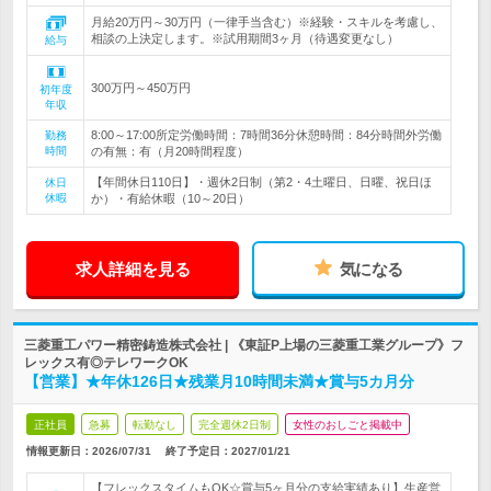
月給20万円～30万円（一律手当含む）※経験・スキルを考慮し、
相談の上決定します。※試用期間3ヶ月（待遇変更なし）
給与
300万円～450万円
初年度
年収
8:00～17:00所定労働時間：7時間36分休憩時間：84分時間外労働
勤務
時間
の有無：有（月20時間程度）
【年間休日110日】・週休2日制（第2・4土曜日、日曜、祝日ほ
休日
休暇
か）・有給休暇（10～20日）
求人詳細を見る
気になる
三菱重工パワー精密鋳造株式会社 | 《東証P上場の三菱重工業グループ》フ
レックス有◎テレワークOK
【営業】★年休126日★残業月10時間未満★賞与5カ月分
正社員
急募
転勤なし
完全週休2日制
女性のおしごと掲載中
情報更新日：2026/07/31
終了予定日：
2027/01/21
【フレックスタイムもOK☆賞与5ヶ月分の支給実績あり】生産営