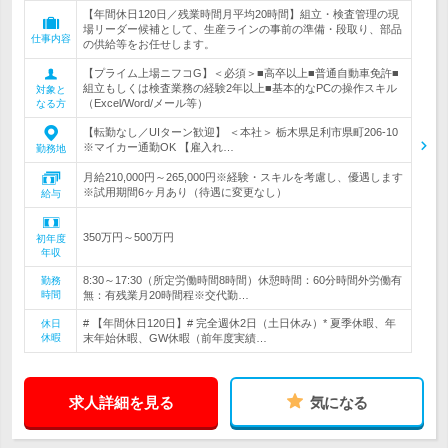
【年間休日120日／残業時間月平均20時間】組立・検査管理の現
場リーダー候補として、生産ラインの事前の準備・段取り、部品
仕事内容
の供給等をお任せします。
【プライム上場ニフコG】＜必須＞■高卒以上■普通自動車免許■
組立もしくは検査業務の経験2年以上■基本的なPCの操作スキル
対象と
（Excel/Word/メール等）
なる方
【転勤なし／UIターン歓迎】 ＜本社＞ 栃木県足利市県町206-10
※マイカー通勤OK 【雇入れ…
勤務地
月給210,000円～265,000円※経験・スキルを考慮し、優遇します
※試用期間6ヶ月あり（待遇に変更なし）
給与
350万円～500万円
初年度
年収
8:30～17:30（所定労働時間8時間）休憩時間：60分時間外労働有
勤務
時間
無：有残業月20時間程※交代勤…
# 【年間休日120日】# 完全週休2日（土日休み）* 夏季休暇、年
休日
休暇
末年始休暇、GW休暇（前年度実績…
求人詳細を見る
気になる