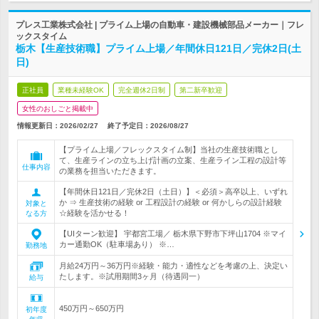
プレス工業株式会社 | プライム上場の自動車・建設機械部品メーカー｜フレ
ックスタイム
栃木【生産技術職】プライム上場／年間休日121日／完休2日(土
日)
正社員
業種未経験OK
完全週休2日制
第二新卒歓迎
女性のおしごと掲載中
情報更新日：2026/02/27
終了予定日：
2026/08/27
【プライム上場／フレックスタイム制】当社の生産技術職とし
て、生産ラインの立ち上げ計画の立案、生産ライン工程の設計等
仕事内容
の業務を担当いただきます。
【年間休日121日／完休2日（土日）】＜必須＞高卒以上、いずれ
か ⇒ 生産技術の経験 or 工程設計の経験 or 何かしらの設計経験
対象と
☆経験を活かせる！
なる方
【UIターン歓迎】 宇都宮工場／ 栃木県下野市下坪山1704 ※マイ
カー通勤OK（駐車場あり） ※…
勤務地
月給24万円～36万円※経験・能力・適性などを考慮の上、決定い
たします。※試用期間3ヶ月（待遇同一）
給与
450万円～650万円
初年度