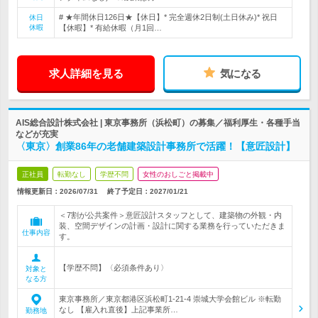
# ★年間休日126日★【休日】* 完全週休2日制(土日休み)* 祝日
休日
休暇
【休暇】* 有給休暇（月1回…
求人詳細を見る
気になる
AIS総合設計株式会社 | 東京事務所（浜松町）の募集／福利厚生・各種手当
などが充実
〈東京〉創業86年の老舗建築設計事務所で活躍！【意匠設計】
正社員
転勤なし
学歴不問
女性のおしごと掲載中
情報更新日：2026/07/31
終了予定日：
2027/01/21
＜7割が公共案件＞意匠設計スタッフとして、建築物の外観・内
装、空間デザインの計画・設計に関する業務を行っていただきま
仕事内容
す。
【学歴不問】〈必須条件あり〉
対象と
なる方
東京事務所／東京都港区浜松町1-21-4 崇城大学会館ビル ※転勤
なし 【雇入れ直後】上記事業所…
勤務地