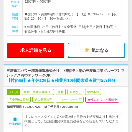
320万円～400万円
初年度
年収
◆交代制（実働8時間／休憩60分）【日勤】8：30～17：30【夜
勤務
時間
勤】20：30～5：30一週間ごと…
# 年間休日126日【休日】* 完全週休2日制(土日)* 祝日【休暇】*
休日
休暇
有給休暇（月1回の取得を推…
求人詳細を見る
気になる
三菱重工パワー精密鋳造株式会社 | 《東証P上場の三菱重工業グループ》フ
レックス有◎テレワークOK
【技術職】★年休126日★残業月10時間未満★賞与5カ月分
正社員
職種・業種未経験OK
急募
転勤なし
学歴不問
完全週休2日制
第二新卒歓迎
リモートワーク可
女性のおしごと掲載中
情報更新日：2026/07/28
終了予定日：
2026/09/28
【フレックスタイムもOK☆賞与5ヶ月分の支給実績あり】当社技
術職として、新規品開発や量産品改善などを担当していただきま
仕事内容
す。