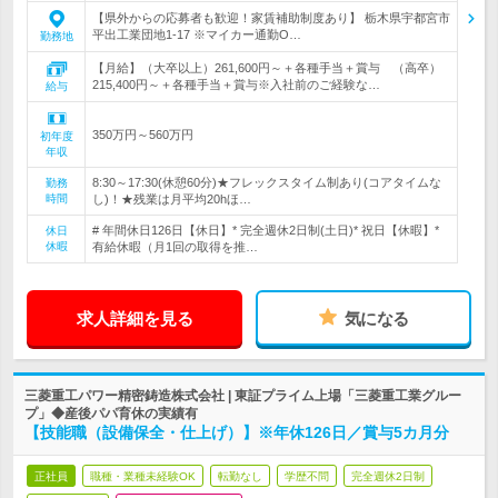
【県外からの応募者も歓迎！家賃補助制度あり】 栃木県宇都宮市
平出工業団地1-17 ※マイカー通勤O…
勤務地
【月給】（大卒以上）261,600円～＋各種手当＋賞与 （高卒）
215,400円～＋各種手当＋賞与※入社前のご経験な…
給与
350万円～560万円
初年度
年収
8:30～17:30(休憩60分)★フレックスタイム制あり(コアタイムな
勤務
時間
し)！★残業は月平均20hほ…
# 年間休日126日【休日】* 完全週休2日制(土日)* 祝日【休暇】*
休日
休暇
有給休暇（月1回の取得を推…
求人詳細を見る
気になる
三菱重工パワー精密鋳造株式会社 | 東証プライム上場「三菱重工業グルー
プ」◆産後パパ育休の実績有
【技能職（設備保全・仕上げ）】※年休126日／賞与5カ月分
正社員
職種・業種未経験OK
転勤なし
学歴不問
完全週休2日制