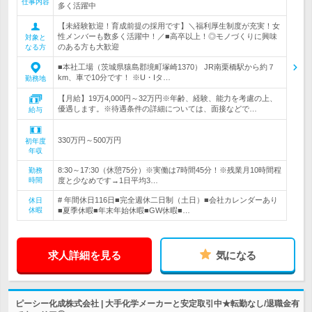
仕事内容
多く活躍中
【未経験歓迎！育成前提の採用です】＼福利厚生制度が充実！女
性メンバーも数多く活躍中！／■高卒以上！◎モノづくりに興味
対象と
のある方も大歓迎
なる方
■本社工場（茨城県猿島郡境町塚崎1370） JR南栗橋駅から約７
km、車で10分です！ ※U・Iタ…
勤務地
【月給】19万4,000円～32万円※年齢、経験、能力を考慮の上、
優遇します。※待遇条件の詳細については、面接などで…
給与
330万円～500万円
初年度
年収
8:30～17:30（休憩75分）※実働は7時間45分！※残業月10時間程
勤務
時間
度と少なめです→1日平均3…
# 年間休日116日■完全週休二日制（土日）■会社カレンダーあり
休日
休暇
■夏季休暇■年末年始休暇■GW休暇■…
求人詳細を見る
気になる
ピーシー化成株式会社 | 大手化学メーカーと安定取引中★転勤なし/退職金有