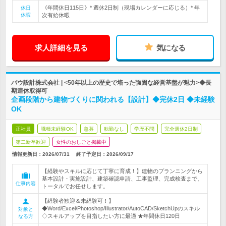
《年間休日115日》* 週休2日制（現場カレンダーに応じる）* 年
休日
休暇
次有給休暇
求人詳細を見る
気になる
バウ設計株式会社 | <50年以上の歴史で培った強固な経営基盤が魅力>◆長
期連休取得可
企画段階から建物づくりに関われる【設計】◆完休2日 ◆未経験
OK
正社員
職種未経験OK
急募
転勤なし
学歴不問
完全週休2日制
第二新卒歓迎
女性のおしごと掲載中
情報更新日：2026/07/31
終了予定日：
2026/09/17
【経験やスキルに応じて丁寧に育成！】建物のプランニングから
基本設計・実施設計、建築確認申請、工事監理、完成検査まで、
仕事内容
トータルでお任せします。
【経験者歓迎＆未経験可！】
◆Word/Excel/Photoshop/Illustrator/AutoCAD/SketchUpのスキル
対象と
◇スキルアップを目指したい方に最適 ★年間休日120日
なる方