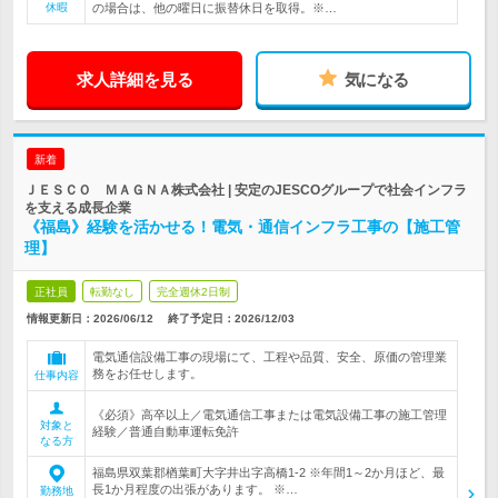
休暇
の場合は、他の曜日に振替休日を取得。※…
求人詳細を見る
気になる
新着
ＪＥＳＣＯ ＭＡＧＮＡ株式会社 | 安定のJESCOグループで社会インフラ
を支える成長企業
《福島》経験を活かせる！電気・通信インフラ工事の【施工管
理】
正社員
転勤なし
完全週休2日制
情報更新日：2026/06/12
終了予定日：
2026/12/03
電気通信設備工事の現場にて、工程や品質、安全、原価の管理業
務をお任せします。
仕事内容
《必須》高卒以上／電気通信工事または電気設備工事の施工管理
対象と
経験／普通自動車運転免許
なる方
福島県双葉郡楢葉町大字井出字高橋1-2 ※年間1～2か月ほど、最
長1か月程度の出張があります。 ※…
勤務地