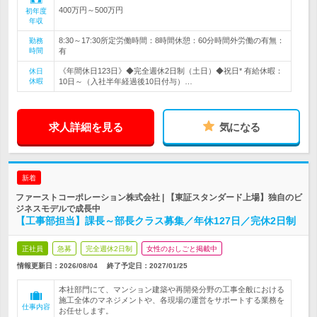
400万円～500万円
初年度
年収
8:30～17:30所定労働時間：8時間休憩：60分時間外労働の有無：
勤務
時間
有
《年間休日123日》◆完全週休2日制（土日）◆祝日* 有給休暇：
休日
休暇
10日～（入社半年経過後10日付与）…
求人詳細を見る
気になる
新着
ファーストコーポレーション株式会社 | 【東証スタンダード上場】独自のビ
ジネスモデルで成長中
【工事部担当】課長～部長クラス募集／年休127日／完休2日制
正社員
急募
完全週休2日制
女性のおしごと掲載中
情報更新日：2026/08/04
終了予定日：
2027/01/25
本社部門にて、マンション建築や再開発分野の工事全般における
施工全体のマネジメントや、各現場の運営をサポートする業務を
仕事内容
お任せします。