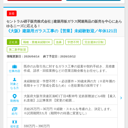
新着
セントラル硝子販売株式会社 | 建築用板ガラス関連商品の販売を中心にあら
ゆるニーズに応える！
《大阪》建築用ガラス工事の【営業】未経験歓迎／年休121日
正社員
職種・業種未経験OK
急募
学歴不問
完全週休2日制
第二新卒歓迎
情報更新日：2026/04/14
終了予定日：
2026/10/12
既存のお取引先に対するガラス工事の提案や契約手続き、見積書
作成、請求・回収業務などの営業活動全般をお任せします。
仕事内容
未経験歓迎・学歴不問！＜必須要件＞30歳未満の方（※若年層の
対象と
長期キャリア形成を図るため）☆意欲重視の採用です！
なる方
大阪府大阪市浪速区湊町1丁目4番38号 近鉄新難波ビル6階 【雇入
れ直後】上記事業所 【変更の範囲…
勤務地
月給25万円～30万円 ※経験・スキルを考慮の上、決定します。
※試用期間3カ月（期間中の待遇に変更なし）
給与
330万円～390万円
初年度