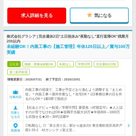
求人詳細を見る
気になる
株式会社グラシア | 完全週休2日*土日祝休み*夜勤なし*直行直帰OK*残業月
20h以内
未経験OK！内装工事の【施工管理】年休120日以上／賞与100万
実績
正社員
職種・業種未経験OK
転勤なし
学歴不問
完全週休2日制
第二新卒歓迎
情報更新日：2026/07/31
終了予定日：
2026/10/01
内装工事の現場で、工事が予定どおり進むよう調整する『まとめ
役』＊内装工事⇒屋外作業なし＊在宅OK＊1日事務仕事の日を作
仕事内容
るのもOK＊1都3県で負担少
【社会人デビュー歓迎／学歴不問】要普免（AT限定可）★人と話
すのが苦でなければOK★役職手当最大10万★年収800～1000万
対象と
も目指せる★20～30代活躍中
なる方
◎転勤なし ◎「富士見ケ丘」駅から徒歩2分 東京都杉並区高井戸
西1-33-2 A1サンシティ富士見…
勤務地