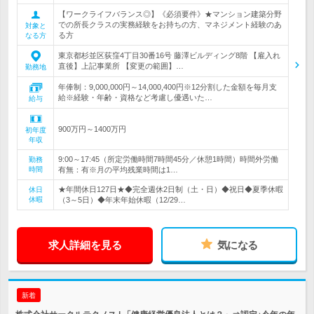
【ワークライフバランス◎】《必須要件》★マンション建築分野
での所長クラスの実務経験をお持ちの方、マネジメント経験のあ
対象と
る方
なる方
東京都杉並区荻窪4丁目30番16号 藤澤ビルディング8階 【雇入れ
直後】上記事業所 【変更の範囲】…
勤務地
年俸制：9,000,000円～14,000,400円※12分割した金額を毎月支
給※経験・年齢・資格など考慮し優遇いた…
給与
900万円～1400万円
初年度
年収
9:00～17:45（所定労働時間7時間45分／休憩1時間）時間外労働
勤務
時間
有無：有※月の平均残業時間は1…
★年間休日127日★◆完全週休2日制（土・日）◆祝日◆夏季休暇
休日
休暇
（3～5日）◆年末年始休暇（12/29…
求人詳細を見る
気になる
新着