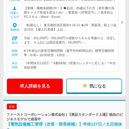
【業種・職種未経験OK！】◆必須：35歳以下の方（若年層の長
期キャリア形成を図るため）／要普免（AT限定可）／基本的な
対象と
PCスキル（Word・Excel）
なる方
《転勤なし》 東京都杉並区桃井4-16-11 ★JR「西荻窪」駅より徒
歩15分 【雇入れ直後】上記…
勤務地
月給：261,000円～350,000円※経験やスキルを考慮の上、決定し
ます。※上記には固定残業代：56,000円～…
給与
# 1年単位の変形労働時間制（週平均40時間以内）標準労働時間
勤務
時間
帯：8:00～18:00休憩：120分…
《年間休日115日》* 4週8休制（現場カレンダーに応じる）* 年次
休日
休暇
有給休暇
求人詳細を見る
気になる
新着
ファーストコーポレーション株式会社 | 【東証スタンダード上場】独自のビ
ジネスモデルで成長中
【電気設備施工管理（次長・部長候補）】年休127日／土日祝休