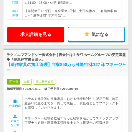
時間
ム11:00～16:00・休憩:1時間※…
【年間休日127日】* 完全週休2日制（土日祝休み）* 有給休暇10
休日
休暇
日～* 夏季休暇* 年末年始* …
求人詳細を見る
気になる
テクノエフアンドシー株式会社 | 親会社はミサワホームグループの安定基盤
◆『健康経営優良法人』
【造作家具の施工管理】年収850万も可能/年休127日/マネージャ
ー
正社員
急募
第二新卒歓迎
情報更新日：2026/03/13
終了予定日：
2026/09/10
ホテルや施設等の造作家具における仕様検討から製品手配、施工
立会いに至るまでを一貫して統括し、責任者としてプロジェクト
仕事内容
を牽引していただきます。
マネージャー経験者歓迎！培った経験を活かしてステップアップ
対象と
可能★＜必須＞建築施工管理技士または建築士の有資格者
なる方