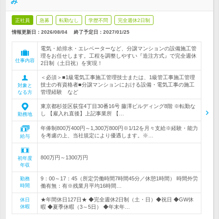
み
正社員
急募
転勤なし
学歴不問
完全週休2日制
情報更新日：2026/08/04
終了予定日：
2027/01/25
電気・給排水・エレベーターなど、分譲マンションの設備施工管
理をお任せします。工程を調整しやすい『造注方式』で完全週休
仕事内容
2日制（土日祝）を実現！
＜必須＞■1級電気工事施工管理技士または、1級管工事施工管理
技士の有資格者■分譲マンションにおける設備・電気工事の施工
対象と
管理経験 など
なる方
東京都杉並区荻窪4丁目30番16号 藤澤ビルディング8階 ※転勤な
し 【雇入れ直後】上記事業所 【…
勤務地
年俸制800万400円～1,300万800円※1/12を月々支給※経験・能力
を考慮の上、当社規定により優遇します。※…
給与
800万円～1300万円
初年度
年収
9：00～17：45（所定労働時間7時間45分／休憩1時間） 時間外労
勤務
時間
働有無：有※残業月平均16時間…
★年間休日127日★ ◆完全週休2日制（土・日）◆祝日 ◆GW休
休日
休暇
暇 ◆夏季休暇（3～5日） ◆年末年…