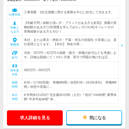
工事測量・3次元測量に関する業務を中心に担当して頂きます。
仕事内容
【年齢不問／経験が浅い方・ブランクがある方も歓迎】 測量の実
務経験がある方◎3D測量を学んでみたい方◎CADオペレータの
対象と
実務経験がある方もぜひ！
なる方
本社、または東京・神奈川・千葉・埼玉の現場先 ※現場には、直
行直帰となります。 【本社】 神奈川県…
勤務地
月給：25万円～42万円※経験・能力・前職の給与などを考慮しま
す。詳細は面接にて！※6ヶ月後、双方で問題が無ければ正…
給与
350万円～550万円
初年度
年収
8:00～17:00(現場) 実働8時間／休憩9:00～18:00(本社) 実働8時
勤務
時間
間／休憩※現場に…
# 年間休日125日* 完全週休2日制（土日）* 祝日* GW休暇* 夏季休
休日
休暇
暇* 年末年始休暇* 有…
求人詳細を見る
気になる