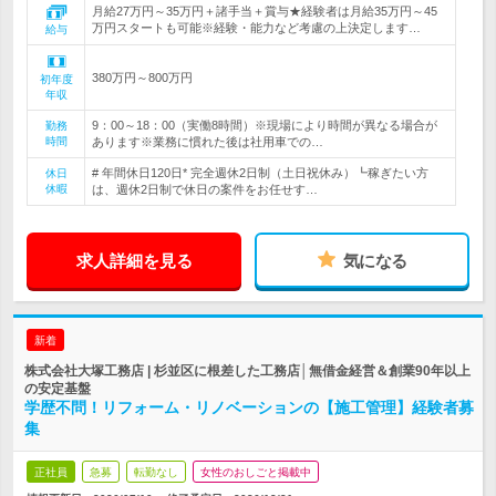
月給27万円～35万円＋諸手当＋賞与★経験者は月給35万円～45
万円スタートも可能※経験・能力など考慮の上決定します…
給与
380万円～800万円
初年度
年収
9：00～18：00（実働8時間）※現場により時間が異なる場合が
勤務
時間
あります※業務に慣れた後は社用車での…
# 年間休日120日* 完全週休2日制（土日祝休み）┗稼ぎたい方
休日
休暇
は、週休2日制で休日の案件をお任せす…
求人詳細を見る
気になる
新着
株式会社大塚工務店 | 杉並区に根差した工務店│無借金経営＆創業90年以上
の安定基盤
学歴不問！リフォーム・リノベーションの【施工管理】経験者募
集
正社員
急募
転勤なし
女性のおしごと掲載中