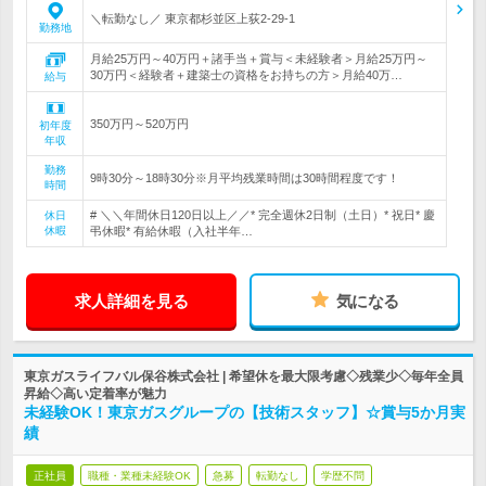
＼転勤なし／ 東京都杉並区上荻2-29-1
勤務地
月給25万円～40万円＋諸手当＋賞与＜未経験者＞月給25万円～
30万円＜経験者＋建築士の資格をお持ちの方＞月給40万…
給与
350万円～520万円
初年度
年収
勤務
9時30分～18時30分※月平均残業時間は30時間程度です！
時間
# ＼＼年間休日120日以上／／* 完全週休2日制（土日）* 祝日* 慶
休日
休暇
弔休暇* 有給休暇（入社半年…
求人詳細を見る
気になる
東京ガスライフバル保谷株式会社 | 希望休を最大限考慮◇残業少◇毎年全員
昇給◇高い定着率が魅力
未経験OK！東京ガスグループの【技術スタッフ】☆賞与5か月実
績
正社員
職種・業種未経験OK
急募
転勤なし
学歴不問