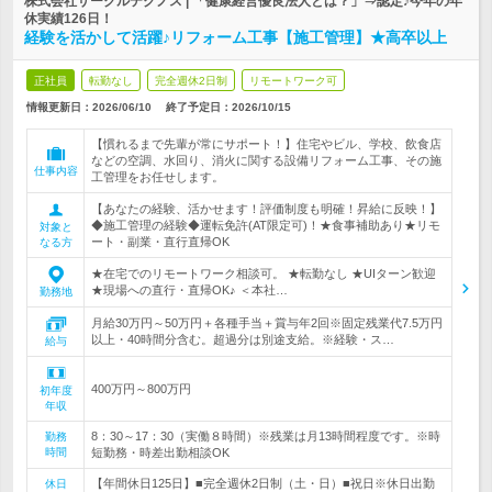
株式会社サークルテクノス | 「健康経営優良法人とは？」⇒認定♪今年の年
休実績126日！
経験を活かして活躍♪リフォーム工事【施工管理】★高卒以上
正社員
転勤なし
完全週休2日制
リモートワーク可
情報更新日：2026/06/10
終了予定日：
2026/10/15
【慣れるまで先輩が常にサポート！】住宅やビル、学校、飲食店
などの空調、水回り、消火に関する設備リフォーム工事、その施
仕事内容
工管理をお任せします。
【あなたの経験、活かせます！評価制度も明確！昇給に反映！】
◆施工管理の経験◆運転免許(AT限定可)！★食事補助あり★リモ
対象と
ート・副業・直行直帰OK
なる方
★在宅でのリモートワーク相談可。 ★転勤なし ★UIターン歓迎
★現場への直行・直帰OK♪ ＜本社…
勤務地
月給30万円～50万円＋各種手当＋賞与年2回※固定残業代7.5万円
以上・40時間分含む。超過分は別途支給。※経験・ス…
給与
400万円～800万円
初年度
年収
8：30～17：30（実働８時間）※残業は月13時間程度です。※時
勤務
時間
短勤務・時差出勤相談OK
【年間休日125日】■完全週休2日制（土・日）■祝日※休日出勤
休日