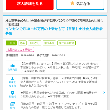
求人詳細を見る
気になる
杉山商事株式会社 | 先輩全員が年収UP／20代で年収900万円以上の社員も
／面接1回
インセンで月10～50万円の上乗せも可【営業】★社会人経験者
募集
正社員
急募
転勤なし
学歴不問
第二新卒歓迎
女性のおしごと掲載中
情報更新日：2026/07/24
終了予定日：
2026/10/22
【完全反響型&ノルマなし】阿佐ヶ谷近辺に住みたいお客様のお
部屋探しをお手伝い。★引越しお祝い金（20万円）や住宅手当ア
仕事内容
リ ★残業月15H程度
【業界・職種未経験歓迎／意欲・人物重視の採用】◆何らかの社
会人経験がある方（派遣やアルバイトでもOK）★接客や販売経
対象と
験がある方は活かせる♪
なる方
★阿佐ヶ谷駅前徒歩1分以内の3店舗いずれかに配属 ★転居を伴
う転勤はありません。 ■南口本店／東京…
勤務地
月給25万円～35万円 ＋ 諸手当 ＋ インセンティブ ＋ 賞与年2回
※あなたの経験、能力などを考慮して決定します。…
給与