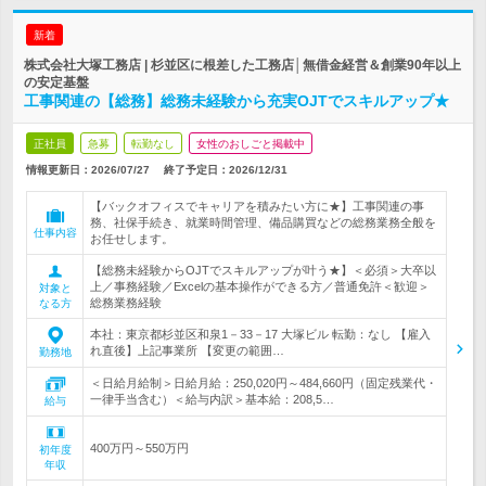
新着
株式会社大塚工務店 | 杉並区に根差した工務店│無借金経営＆創業90年以上
の安定基盤
工事関連の【総務】総務未経験から充実OJTでスキルアップ★
正社員
急募
転勤なし
女性のおしごと掲載中
情報更新日：2026/07/27
終了予定日：
2026/12/31
【バックオフィスでキャリアを積みたい方に★】工事関連の事
務、社保手続き、就業時間管理、備品購買などの総務業務全般を
仕事内容
お任せします。
【総務未経験からOJTでスキルアップが叶う★】＜必須＞大卒以
上／事務経験／Excelの基本操作ができる方／普通免許＜歓迎＞
対象と
総務業務経験
なる方
本社：東京都杉並区和泉1－33－17 大塚ビル 転勤：なし 【雇入
れ直後】上記事業所 【変更の範囲…
勤務地
＜日給月給制＞日給月給：250,020円～484,660円（固定残業代・
一律手当含む）＜給与内訳＞基本給：208,5…
給与
400万円～550万円
初年度
年収