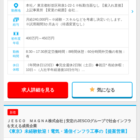
本社／ 東京都杉並区和泉1-22-1 ※転勤当面なし 【雇入れ直後】
上記事業所 【変更の範囲】会社…
勤務地
月給240,000円～※経験・スキルなどを考慮し決定いたします。
※試用期間3か月あり（待遇変更なし）
給与
400万円～450万円
初年度
年収
8:30～17:30所定労働時間：8時間休憩：60分時間外労働の有無：
勤務
時間
有
《年間休日123日》◆完全週休2日制（土日）◆祝日* 有給休暇：
休日
休暇
10日～（入社半年経過後10日付与）…
求人詳細を見る
気になる
新着
ＪＥＳＣＯ ＭＡＧＮＡ株式会社 | 安定のJESCOグループで社会インフラ
を支える成長企業
《東京》未経験歓迎！電気・通信インフラ工事の【提案営業】