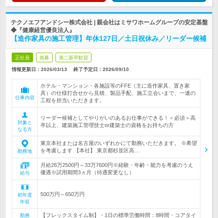
テクノエフアンドシー株式会社 | 親会社はミサワホームグループの安定基盤
◆『健康経営優良法人』
【造作家具の施工管理】年休127日／土日祝休み／リーダー候補
正社員
急募
第二新卒歓迎
情報更新日：2026/03/13
終了予定日：
2026/09/10
ホテル・マンション・各施設等のFFE（主に造作家具、置き家
具）の仕様打合せから見積、製品手配、施工立会いまで、一連の
仕事内容
工程を担当いただきます。
リーダー候補としてやりがいのあるお仕事ができる！＜必須＞高
対象と
卒以上、建築施工管理技士or建築士の資格をお持ちの方
なる方
東京本社または名古屋のいずれかにて勤務いただきます。 ※希望
を考慮します 【本社】 東京都杉並区高…
勤務地
月給26万2500円～33万7600円※経験・年齢・能力を考慮のうえ
優遇※試用期間3ヵ月（待遇変更なし）
給与
500万円～650万円
初年度
年収
【フレックスタイム制】・1日の標準労働時間：8時間・コアタイ
勤務