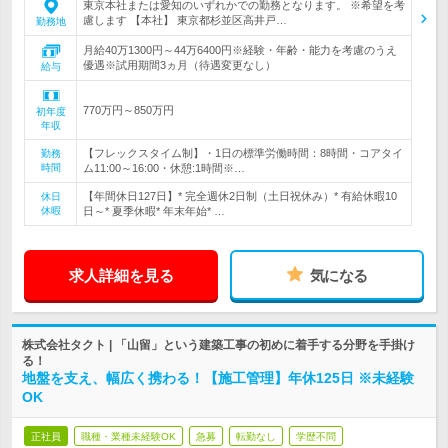
東京本社または愛知のいずれかでの勤務となります。 ※希望を考
慮します 【本社】 東京都杉並区高井戸…
勤務地
月給40万1300円～44万6400円※経験・年齢・能力を考慮のうえ
優遇※試用期間3ヵ月（待遇変更なし）
給与
770万円～850万円
初年度
年収
【フレックスタイム制】・1日の標準労働時間：8時間・コアタイ
勤務
時間
ム11:00～16:00・休憩:1時間※…
【年間休日127日】* 完全週休2日制（土日祝休み）* 有給休暇10
休日
休暇
日～* 夏季休暇* 年末年始* …
求人詳細を見る
気になる
株式会社タクト | 「山留」という建築工事の初めに着手する分野を手掛け
る！
地盤を支え、幅広く携わる！【施工管理】年休125日 ※未経験
OK
正社員
職種・業種未経験OK
急募
転勤なし
学歴不問