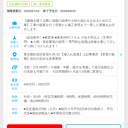
完全週休2日制
第二新卒歓迎
情報更新日：2026/07/16
終了予定日：
2026/09/10
【建物を建てる際に地盤の崩壊や土砂の流れを止めるための工
事】工事の提案を行う営業から施工管理まで一貫した業務をお任
仕事内容
せします。
《必須条件》■要普免 ■基本的PCスキル ※短大卒以上（文理不
問）★人柄・意欲重視の採用！ 専門的な知識は研修を通じて少し
対象と
ずつ身につけられます！
なる方
東京都杉並区荻窪4-26-10 【雇入れ直後】上記事業所 【変更の範
囲】会社の定める各事業所
勤務地
月給：275,000円～※経験・年齢・能力を考慮して提示金額以上
の支給も可能です。※試用期間6ヶ月あり(待遇に変更な…
給与
440万円～500万円
初年度
年収
9:00～18:00 （所定労働時間：8時間）休憩時間：60分時間外労
勤務
時間
働：有(20時間/月)
■完全週休2日制（土日）■祝日※月平均2日休日出勤有り、平日
休日
休暇
代休■有給休暇あり■年間休日日数125日…