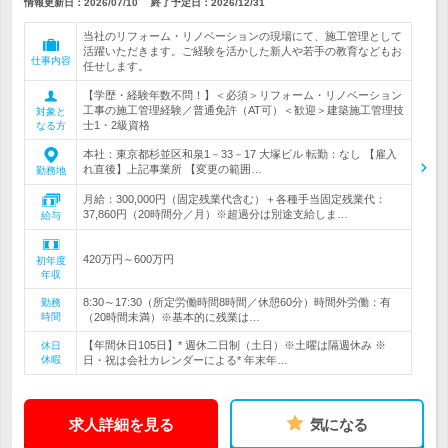
情報更新日：2026/07/10
終了予定日：
2026/12/31
当社のリフォーム・リノベーションの現場にて、施工管理として
活躍いただきます。ご経験を活かした新人や若手の教育などもお
仕事内容
任せします。
【学歴・経験年数不問！】＜必須＞リフォーム・リノベーション
工事の施工管理経験／普通免許（AT可）＜歓迎＞建築施工管理技
対象と
士1・2級資格
なる方
本社：東京都杉並区和泉1－33－17 大塚ビル 転勤：なし 【雇入
れ直後】上記事業所 【変更の範囲…
勤務地
月給：300,000円（固定残業代含む）＋各種手当固定残業代：
37,860円（20時間分／月）※超過分は別途支給しま…
給与
420万円～600万円
初年度
年収
8:30～17:30（所定労働時間8時間／休憩60分）時間外労働：有
勤務
時間
（20時間未満）※基本的に残業は…
【年間休日105日】* 週休二日制（土日）※土曜は隔週休み ※
休日
休暇
日・祝は会社カレンダーによる* 年末年…
求人詳細を見る
気になる