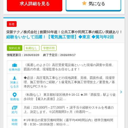
求人詳細を見る
気になる
新着
栄新テクノ株式会社 | 創業50年超！公共工事や民間工事の幅広い実績あり！
経験をいかして活躍！【電気施工管理】◆東京 ◆賞与年2回
契約社員
転勤なし
学歴不問
情報更新日：2026/03/20
終了予定日：
2026/09/17
《風通しのよさ◎》高圧受変電設備といった現場の調査や見積、
図面の作成、現場監督をお任せします！
仕事内容
◆必須：高圧電気工事などの現地調査、見積、図面作成、現場管
理、施工管理のご経験／１級電気工事施工管理技士／要普免／基
対象と
本的なPCスキル
なる方
《転勤なし》 東京都杉並区桃井4-16-11 ★JR「西荻窪」駅より徒
歩15分 【雇入れ直後】上記…
勤務地
月給：219,000円～277,000円 ＋ 諸手当※経験やスキルを考慮の
上、決定します。※試用期間3ヶ月（待遇同一…
給与
# 1年単位の変形労働時間制（週平均40時間以内）標準労働時間
勤務
時間
帯：8:30～18:00休憩：90分※…