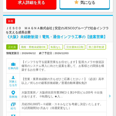
求人詳細を見る
気になる
新着
ＪＥＳＣＯ ＭＡＧＮＡ株式会社 | 安定のJESCOグループで社会インフラ
を支える成長企業
《大阪》未経験歓迎！電気・通信インフラ工事の【提案営業】
正社員
職種・業種未経験OK
転勤なし
完全週休2日制
第二新卒歓迎
情報更新日：2026/06/12
終了予定日：
2026/12/03
【インフラを守る提案営業をお任せします】監視カメラや放送設
備等のシステム導入に向けた提案を通して、お客様との関係を構
仕事内容
築するお仕事です。
【営業・業界未経験の方もぜひご応募ください！】《必須》高卒
対象と
以上／何らかの顧客折衝経験／普通自動車運転免許
なる方
大阪営業所／ 大阪府吹田市豊津町2-1 第1中田ビル205号 ※出張
があります。 ※転勤なし ★入…
勤務地
月給250,000円～※経験・スキルなどを考慮し決定いたします。
※試用期間3か月あり（待遇変更なし）
給与