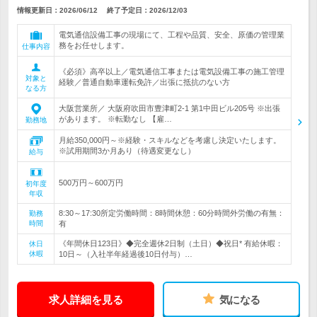
情報更新日：2026/06/12
終了予定日：
2026/12/03
電気通信設備工事の現場にて、工程や品質、安全、原価の管理業
務をお任せします。
仕事内容
《必須》高卒以上／電気通信工事または電気設備工事の施工管理
対象と
経験／普通自動車運転免許／出張に抵抗のない方
なる方
大阪営業所／ 大阪府吹田市豊津町2-1 第1中田ビル205号 ※出張
があります。 ※転勤なし 【雇…
勤務地
月給350,000円～※経験・スキルなどを考慮し決定いたします。
※試用期間3か月あり（待遇変更なし）
給与
500万円～600万円
初年度
年収
8:30～17:30所定労働時間：8時間休憩：60分時間外労働の有無：
勤務
時間
有
《年間休日123日》◆完全週休2日制（土日）◆祝日* 有給休暇：
休日
休暇
10日～（入社半年経過後10日付与）…
求人詳細を見る
気になる