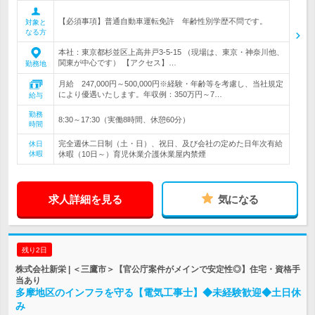
【必須事項】普通自動車運転免許 年齢性別学歴不問です。
対象と
なる方
本社：東京都杉並区上高井戸3-5-15 （現場は、東京・神奈川他、
関東が中心です） 【アクセス】…
勤務地
月給 247,000円～500,000円※経験・年齢等を考慮し、当社規定
により優遇いたします。年収例：350万円～7…
給与
勤務
8:30～17:30（実働8時間、休憩60分）
時間
完全週休二日制（土・日）、祝日、及び会社の定めた日年次有給
休日
休暇
休暇（10日～）育児休業介護休業屋内禁煙
求人詳細を見る
気になる
残り2日
株式会社新栄 | ＜三鷹市＞【官公庁案件がメインで安定性◎】住宅・資格手
当あり
多摩地区のインフラを守る【電気工事士】◆未経験歓迎◆土日休
み