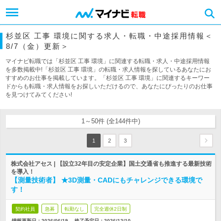
杉並区 工事 環境に関する求人・転職・中途採用情報＜
8/7（金）更新＞
マイナビ転職では「杉並区 工事 環境」に関連する転職・求人・中途採用情報
を多数掲載中!「杉並区 工事 環境」の転職・求人情報を探しているあなたにお
すすめのお仕事を掲載しています。「杉並区 工事 環境」に関連するキーワー
ドからも転職・求人情報をお探しいただけるので、あなたにぴったりのお仕事
を見つけてみてください!
1～50件 (全144件中)
1
2
3
株式会社アセス | 【設立32年目の安定企業】国土交通省も推進する最新技術
を導入！
【測量技術者】 ★3D測量・CADにもチャレンジできる環境で
す！
契約社員
急募
転勤なし
完全週休2日制
情報更新日：2026/06/19
終了予定日：
2026/12/10