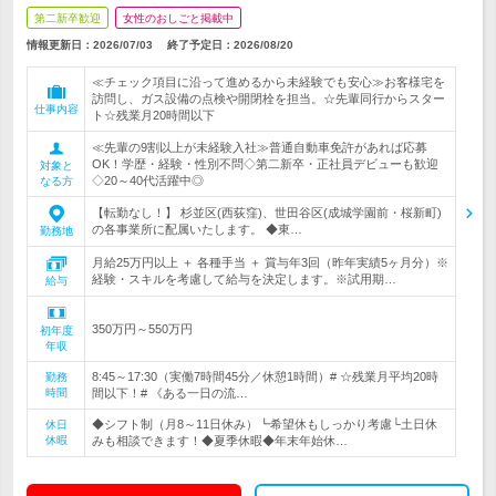
第二新卒歓迎
女性のおしごと掲載中
情報更新日：2026/07/03
終了予定日：
2026/08/20
≪チェック項目に沿って進めるから未経験でも安心≫お客様宅を
訪問し、ガス設備の点検や開閉栓を担当。☆先輩同行からスター
仕事内容
ト☆残業月20時間以下
≪先輩の9割以上が未経験入社≫普通自動車免許があれば応募
OK！学歴・経験・性別不問◇第二新卒・正社員デビューも歓迎
対象と
◇20～40代活躍中◎
なる方
【転勤なし！】 杉並区(西荻窪)、世田谷区(成城学園前・桜新町)
の各事業所に配属いたします。 ◆東…
勤務地
月給25万円以上 ＋ 各種手当 ＋ 賞与年3回（昨年実績5ヶ月分）※
経験・スキルを考慮して給与を決定します。※試用期…
給与
350万円～550万円
初年度
年収
8:45～17:30（実働7時間45分／休憩1時間）# ☆残業月平均20時
勤務
時間
間以下！# 《ある一日の流…
◆シフト制（月8～11日休み）┗希望休もしっかり考慮└土日休
休日
休暇
みも相談できます！◆夏季休暇◆年末年始休…