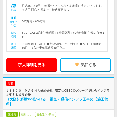
月給350,000円～※経験・スキルなどを考慮し決定いたします。
※試用期間3か月あり（待遇変更なし）
給与
500万円～600万円
初年度
年収
8:30～17:30所定労働時間：8時間休憩：60分時間外労働の有無：
勤務
時間
有
《年間休日123日》◆完全週休2日制（土日）◆祝日* 有給休暇：
休日
休暇
10日～（入社半年経過後10日付与）…
求人詳細を見る
気になる
新着
ＪＥＳＣＯ ＭＡＧＮＡ株式会社 | 安定のJESCOグループで社会インフラ
を支える成長企業
《大阪》経験を活かせる！電気・通信インフラ工事の【施工管
理】
正社員
転勤なし
完全週休2日制