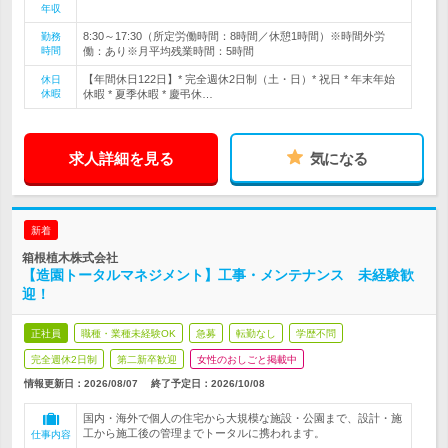
年収
8:30～17:30（所定労働時間：8時間／休憩1時間）※時間外労
勤務
時間
働：あり※月平均残業時間：5時間
【年間休日122日】* 完全週休2日制（土・日）* 祝日 * 年末年始
休日
休暇
休暇 * 夏季休暇 * 慶弔休…
求人詳細を見る
気になる
新着
箱根植木株式会社
【造園トータルマネジメント】工事・メンテナンス 未経験歓
迎！
正社員
職種・業種未経験OK
急募
転勤なし
学歴不問
完全週休2日制
第二新卒歓迎
女性のおしごと掲載中
情報更新日：2026/08/07
終了予定日：
2026/10/08
国内・海外で個人の住宅から大規模な施設・公園まで、設計・施
工から施工後の管理までトータルに携われます。
仕事内容