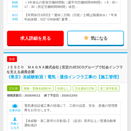
＜1年単位の変形労働時間制（週平均労働時間40時間）＞8：30～
勤務
時間
17：30（所定労働時間8時間）休憩…
【年間休日105日】* 週休二日制（日祝／土曜は隔週休み）* 年末
休日
休暇
年始休暇：5日* GW休暇* 夏季…
求人詳細を見る
気になる
新着
ＪＥＳＣＯ ＭＡＧＮＡ株式会社 | 安定のJESCOグループで社会インフラ
を支える成長企業
《東京》未経験歓迎！電気・通信インフラ工事の【施工管理】
正社員
職種・業種未経験OK
転勤なし
完全週休2日制
第二新卒歓迎
情報更新日：2026/06/12
終了予定日：
2026/12/03
電気通信設備工事の現場にて、工程や品質、安全、原価の管理業
務をお任せします。
仕事内容
【未経験・第二新卒の方歓迎♪】《必須》高卒以上／普通自動車
対象と
運転免許
なる方