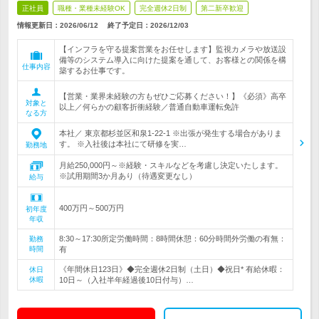
正社員
職種・業種未経験OK
完全週休2日制
第二新卒歓迎
情報更新日：2026/06/12
終了予定日：
2026/12/03
【インフラを守る提案営業をお任せします】監視カメラや放送設
備等のシステム導入に向けた提案を通して、お客様との関係を構
仕事内容
築するお仕事です。
【営業・業界未経験の方もぜひご応募ください！】《必須》高卒
対象と
以上／何らかの顧客折衝経験／普通自動車運転免許
なる方
本社／ 東京都杉並区和泉1-22-1 ※出張が発生する場合がありま
す。 ※入社後は本社にて研修を実…
勤務地
月給250,000円～※経験・スキルなどを考慮し決定いたします。
※試用期間3か月あり（待遇変更なし）
給与
400万円～500万円
初年度
年収
8:30～17:30所定労働時間：8時間休憩：60分時間外労働の有無：
勤務
時間
有
《年間休日123日》◆完全週休2日制（土日）◆祝日* 有給休暇：
休日
休暇
10日～（入社半年経過後10日付与）…