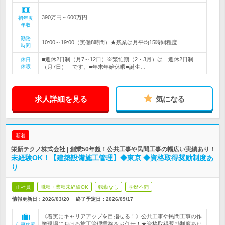
390万円～600万円
初年度
年収
勤務
10:00～19:00（実働8時間）★残業は月平均15時間程度
時間
■週休2日制（月7～12日）※繁忙期（2・3月）は「週休2日制
休日
休暇
（月7日）」です。■年末年始休暇■誕生…
求人詳細を見る
気になる
新着
栄新テクノ株式会社 | 創業50年超！公共工事や民間工事の幅広い実績あり！
未経験OK！【建築設備施工管理】◆東京 ◆資格取得奨励制度あ
り
正社員
職種・業種未経験OK
転勤なし
学歴不問
情報更新日：2026/03/20
終了予定日：
2026/09/17
《着実にキャリアアップを目指せる！》公共工事や民間工事の作
業現場における施工管理業務をお任せ！★資格取得奨励制度あり
仕事内容