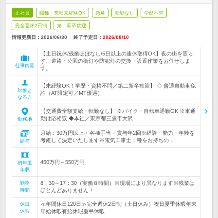
正社員
職種・業種未経験OK
急募
転勤なし
学歴不問
完全週休2日制
第二新卒歓迎
情報更新日：2026/06/30
終了予定日：
2026/08/10
【土日祝休/残業ほぼなし/5日以上の連休取得OK】夜の街を照ら
す、道路・公園の街灯や防犯灯の交換・設置作業をお任せしま
仕事内容
す。
【未経験OK！学歴・資格不問／第二新卒歓迎】 ◇ 普通自動車免
対象と
許（AT限定可／MT優遇）
なる方
【交通費全額支給・転勤なし】 ※バイク・自転車通勤OK ※車通
勤は応相談 ◆本社／東京都三鷹市大沢…
勤務地
月給：30万円以上 + 各種手当 + 賞与年2回※経験・能力・年齢を
考慮して決定いたします※電気工事士１種をお持ちの…
給与
450万円～550万円
初年度
年収
8：30～17：30（実働８時間）※現場により異なります※残業は
勤務
時間
ほとんどありません！
≪年間休日120日≫完全週休2日制（土日休み）祝日夏季休暇年末
休日
休暇
年始休暇有給休暇慶弔休暇