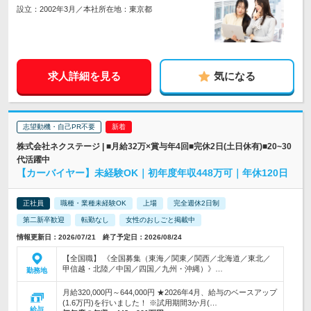
設立：2002年3月／本社所在地：東京都
求人詳細を見る
気になる
志望動機・自己PR不要
株式会社ネクステージ | ■月給32万×賞与年4回■完休2日(土日休有)■20~30
代活躍中
【カーバイヤー】未経験OK｜初年度年収448万可｜年休120日
正社員
職種・業種未経験OK
上場
完全週休2日制
第二新卒歓迎
転勤なし
女性のおしごと掲載中
情報更新日：2026/07/21 終了予定日：2026/08/24
【全国職】 《全国募集（東海／関東／関西／北海道／東北／
甲信越・北陸／中国／四国／九州・沖縄）》…
勤務地
月給320,000円～644,000円 ★2026年4月、給与のベースアップ
(1.6万円)を行いました！ ※試用期間3か月(…
給与