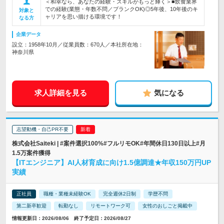
＜和幸なら、あなたの経験・スキルがもっと輝く＞■飲食業界
での経験(業態・年数不問／ブランクOK)◎5年後、10年後のキ
対象と
ャリアを思い描ける環境です！
なる方
企業データ
設立：1958年10月／従業員数：670人／本社所在地：
神奈川県
求人詳細を見る
気になる
志望動機・自己PR不要
株式会社Saiteki | #案件選択100%#フルリモOK#年間休日130日以上#月
1.5万案件獲得
【ITエンジニア】AI人材育成に向け1.5億調達★年収150万円UP
実績
正社員
職種・業種未経験OK
完全週休2日制
学歴不問
第二新卒歓迎
転勤なし
リモートワーク可
女性のおしごと掲載中
情報更新日：2026/08/06 終了予定日：2026/08/27