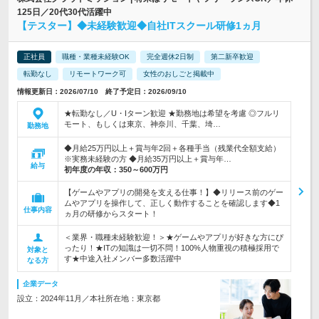
125日／20代30代活躍中
【テスター】◆未経験歓迎◆自社ITスクール研修1ヵ月
正社員
職種・業種未経験OK
完全週休2日制
第二新卒歓迎
転勤なし
リモートワーク可
女性のおしごと掲載中
情報更新日：2026/07/10 終了予定日：2026/09/10
★転勤なし／U・Iターン歓迎 ★勤務地は希望を考慮 ◎フルリ
モート、もしくは東京、神奈川、千葉、埼…
勤務地
◆月給25万円以上＋賞与年2回＋各種手当（残業代全額支給）
※実務未経験の方 ◆月給35万円以上＋賞与年…
給与
初年度の年収：
350～600万円
【ゲームやアプリの開発を支える仕事！】◆リリース前のゲー
ムやアプリを操作して、正しく動作することを確認します◆1
仕事内容
ヵ月の研修からスタート！
＜業界・職種未経験歓迎！＞★ゲームやアプリが好きな方にぴ
ったり！★ITの知識は一切不問！100%人物重視の積極採用で
対象と
す★中途入社メンバー多数活躍中
なる方
企業データ
設立：2024年11月／本社所在地：東京都