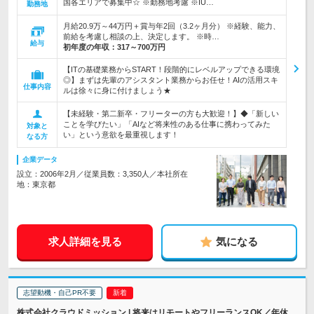
国各エリアで募集中☆ ※勤務地考慮 ※IU…
勤務地
月給20.9万～44万円＋賞与年2回（3.2ヶ月分） ※経験、能力、
前給を考慮し相談の上、決定します。 ※時…
給与
初年度の年収：
317～700万円
【ITの基礎業務からSTART！段階的にレベルアップできる環境
◎】まずは先輩のアシスタント業務からお任せ！AIの活用スキ
仕事内容
ルは徐々に身に付けましょう★
【未経験・第二新卒・フリーターの方も大歓迎！】◆「新しい
ことを学びたい」「AIなど将来性のある仕事に携わってみた
対象と
い」という意欲を最重視します！
なる方
企業データ
設立：2006年2月／従業員数：3,350人／本社所在
地：東京都
求人詳細を見る
気になる
志望動機・自己PR不要
株式会社クラウドミッション | 将来はリモートやフリーランスOK／年休