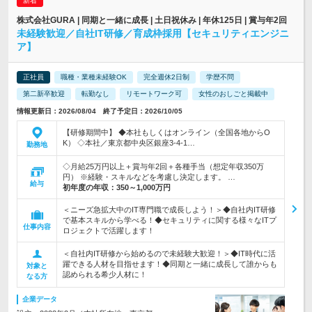
株式会社GURA | 同期と一緒に成長 | 土日祝休み | 年休125日 | 賞与年2回
未経験歓迎／自社IT研修／育成枠採用【セキュリティエンジニ
ア】
正社員
職種・業種未経験OK
完全週休2日制
学歴不問
第二新卒歓迎
転勤なし
リモートワーク可
女性のおしごと掲載中
情報更新日：2026/08/04 終了予定日：2026/10/05
【研修期間中】 ◆本社もしくはオンライン（全国各地からO
K） ◇本社／東京都中央区銀座3-4-1…
勤務地
◇月給25万円以上＋賞与年2回＋各種手当（想定年収350万
円） ※経験・スキルなどを考慮し決定します。 …
給与
初年度の年収：
350～1,000万円
＜ニーズ急拡大中のIT専門職で成長しよう！＞◆自社内IT研修
で基本スキルから学べる！◆セキュリティに関する様々なITプ
仕事内容
ロジェクトで活躍します！
＜自社内IT研修から始めるので未経験大歓迎！＞◆IT時代に活
躍できる人材を目指せます！◆同期と一緒に成長して誰からも
対象と
認められる希少人材に！
なる方
企業データ