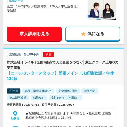
企業データ
設立：1992年3月／従業員数：170人／本社所在地：
愛知県
求人詳細を見る
気になる
志望動機・自己PR不要
株式会社ミライル | 全国7拠点で人と企業をつなぐ│東証グロース上場Gの
安定基盤
【コールセンタースタッフ】受電メイン／未経験歓迎／年休
130日
正社員
職種・業種未経験OK
完全週休2日制
学歴不問
第二新卒歓迎
転勤なし
女性のおしごと掲載中
情報更新日：2026/07/13 終了予定日：2026/09/07
★配属先はご希望を考慮します ★転勤なし ■札幌支店 北海道
札幌市中央区北2条西3-1-21 札幌…
勤務地