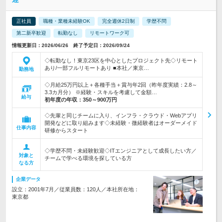
正社員
職種・業種未経験OK
完全週休2日制
学歴不問
第二新卒歓迎
転勤なし
リモートワーク可
情報更新日：2026/06/26 終了予定日：2026/09/24
◇転勤なし！東京23区を中心としたプロジェクト先◇リモート
あり/一部フルリモートあり ■本社／東京…
勤務地
◇月給25万円以上＋各種手当＋賞与年2回（昨年度実績：2.8～
3.3カ月分） ※経験・スキルを考慮して金額…
給与
初年度の年収：
350～900万円
◇先輩と同じチームに入り、インフラ・クラウド・Webアプリ
開発などに取り組みます◇未経験・微経験者はオーダーメイド
仕事内容
研修からスタート
◇学歴不問・未経験歓迎◇ITエンジニアとして成長したい方／
対象と
チームで学べる環境を探している方
なる方
企業データ
設立：2001年7月／従業員数：120人／本社所在地：
東京都