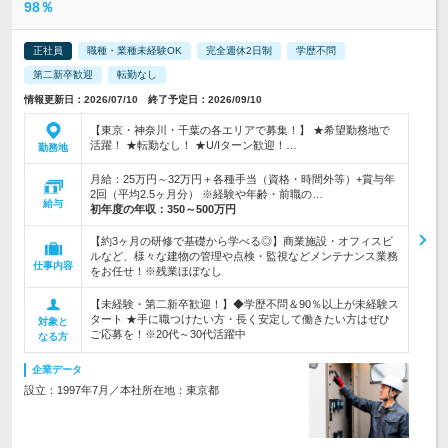
98％
正社員
職種・業種未経験OK
完全週休2日制
学歴不問
第二新卒歓迎
転勤なし
情報更新日：2026/07/10 終了予定日：2026/09/10
【東京・神奈川・千葉の各エリアで募集！】 ★希望勤務地で
活躍！ ★転勤なし！ ★U/Iターン歓迎！…
勤務地
月給：25万円～32万円＋各種手当（資格・時間外等）+賞与年
2回（平均2.5ヶ月分） ※経験や年齢・前職の…
給与
初年度の年収：
350～500万円
【約3ヶ月の研修で基礎から学べる◎】商業施設・オフィスビ
ルなど、様々な建物の管理や点検・監視などメンテナンス業務
仕事内容
をお任せ！※残業ほぼなし
【未経験・第二新卒歓迎！】◆学歴不問＆90％以上が未経験ス
タート ★手に職つけたい方・長く安定して働きたい方はぜひ
対象と
ご応募を！※20代～30代活躍中
なる方
企業データ
設立：1997年7月／本社所在地：東京都