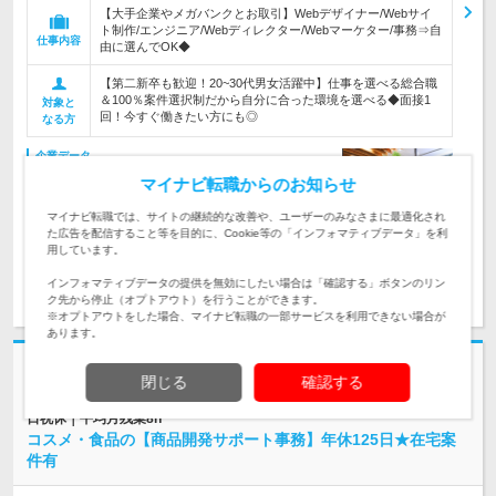
【大手企業やメガバンクとお取引】Webデザイナー/Webサイ
ト制作/エンジニア/Webディレクター/Webマーケター/事務⇒自
仕事内容
由に選んでOK◆
【第二新卒も歓迎！20~30代男女活躍中】仕事を選べる総合職
＆100％案件選択制だから自分に合った環境を選べる◆面接1
対象と
回！今すぐ働きたい方にも◎
なる方
企業データ
設立：2019年6月／従業員数：310人／本社所在地：
マイナビ転職からのお知らせ
東京都
マイナビ転職では、サイトの継続的な改善や、ユーザーのみなさまに最適化され
た広告を配信すること等を目的に、Cookie等の「インフォマティブデータ」を利
用しています。
求人詳細を見る
気になる
インフォマティブデータの提供を無効にしたい場合は「確認する」ボタンのリン
ク先から停止（オプトアウト）を行うことができます。
※オプトアウトをした場合、マイナビ転職の一部サービスを利用できない場合が
あります。
志望動機・自己PR不要
閉じる
確認する
株式会社スタッフサービス | 約9.7万件のプロジェクト｜Web面接1回｜土
日祝休｜平均月残業8h
コスメ・食品の【商品開発サポート事務】年休125日★在宅案
件有