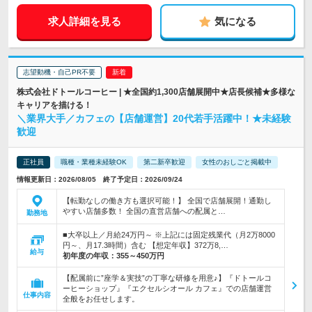
求人詳細を見る
気になる
志望動機・自己PR不要
株式会社ドトールコーヒー | ★全国約1,300店舗展開中★店長候補★多様な
キャリアを描ける！
＼業界大手／カフェの【店舗運営】20代若手活躍中！★未経験
歓迎
正社員
職種・業種未経験OK
第二新卒歓迎
女性のおしごと掲載中
情報更新日：2026/08/05 終了予定日：2026/09/24
【転勤なしの働き方も選択可能！】 全国で店舗展開！通勤し
やすい店舗多数！ 全国の直営店舗への配属と…
勤務地
■大卒以上／月給24万円～ ※上記には固定残業代（月2万8000
円～、月17.3時間）含む 【想定年収】372万8,…
給与
初年度の年収：
355～450万円
【配属前に”座学＆実技”の丁寧な研修を用意♪】『ドトールコ
ーヒーショップ』『エクセルシオール カフェ』での店舗運営
仕事内容
全般をお任せします。