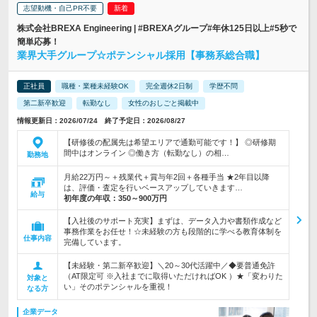
志望動機・自己PR不要
株式会社BREXA Engineering | #BREXAグループ#年休125日以上#5秒で
簡単応募！
業界大手グループ☆ポテンシャル採用【事務系総合職】
正社員
職種・業種未経験OK
完全週休2日制
学歴不問
第二新卒歓迎
転勤なし
女性のおしごと掲載中
情報更新日：2026/07/24 終了予定日：2026/08/27
【研修後の配属先は希望エリアで通勤可能です！】 ◎研修期
間中はオンライン ◎働き方（転勤なし）の相…
勤務地
月給22万円～＋残業代＋賞与年2回＋各種手当 ★2年目以降
は、評価・査定を行いベースアップしていきます…
給与
初年度の年収：
350～900万円
【入社後のサポート充実】まずは、データ入力や書類作成など
事務作業をお任せ！☆未経験の方も段階的に学べる教育体制を
仕事内容
完備しています。
【未経験・第二新卒歓迎】＼20～30代活躍中／◆要普通免許
（AT限定可 ※入社までに取得いただければOK ）★「変わりた
対象と
い」そのポテンシャルを重視！
なる方
企業データ