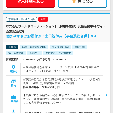
求人詳細を見る
気になる
志望動機・自己PR不要
株式会社ワールドコーポレーション | 【採用事業部】女性活躍中/ホワイト
企業認定受賞
働きやすさはお墨付き！土日祝休み【事務系総合職】/kd
正社員
職種・業種未経験OK
完全週休2日制
学歴不問
第二新卒歓迎
転勤なし
女性のおしごと掲載中
情報更新日：2026/07/24 終了予定日：2026/08/27
★希望勤務地を考慮 ★Ｕ・Ｉターン歓迎 ★全国47都道府県の
プロジェクト先(首都圏・東北・関西・中…
勤務地
☆下記の給与から給与形態の選択が可能です☆ ＜１＞月給+交
通費+（残業代は全額別途支給） ■首都圏・…
給与
初年度の年収：
350～500万円
【知識ゼロから始められる】建設プロジェクトの管理サポート
として、写真撮影や安全確認、書類作成等を担当。※専門講師
仕事内容
による充実研修で安心スタート