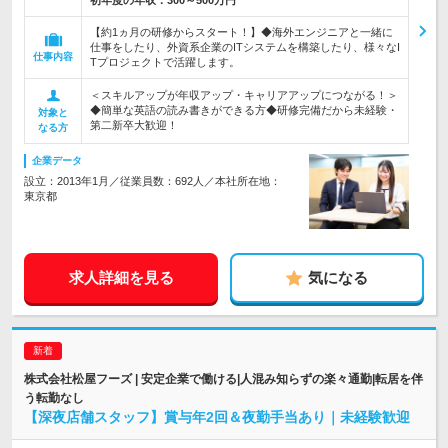
初年度の年収：
300～500万円
【約1ヵ月の研修からスタート！】◆海外エンジニアと一緒に
仕事をしたり、外資系企業のITシステムを構築したり、様々なI
仕事内容
Tプロジェクトで活躍します。
＜スキルアップが年収アップ・キャリアアップにつながる！＞
◆簡単な英語の読み書きができる方◆研修完備だから未経験・
対象と
第二新卒大歓迎！
なる方
企業データ
設立：2013年1月／従業員数：692人／本社所在地：
東京都
求人詳細を見る
気になる
株式会社松屋フーズ | 安定企業で働ける|人混み知らずの楽々通勤|転居を伴
う転勤なし
【深夜店舗スタッフ】賞与年2回＆夜勤手当あり｜未経験歓迎