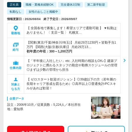
正社員
職種・業種未経験OK
完全週休2日制
第二新卒歓迎
転勤なし
女性のおしごと掲載中
情報更新日：2026/08/04 終了予定日：2026/09/07
【 全国各地で募集します！希望エリアで通勤可能 】 ▼転勤は
ありません！ 〈 支店一覧 〉 札幌支…
勤務地
【関東(東京/千葉/神奈川/埼玉)】 月給29万1230円＋皆勤手当1
万円 【関西(大阪/京都/兵庫)】 月給29万13…
給与
初年度の年収：
300～1,200万円
【「半年後に入社したい」etc. 入社時期の相談もOK♪】建築プ
ロジェクトに携わるスタッフの勤怠や勤務スケジュールの管理
仕事内容
◎まずは少数の管理から担当
【 ゼロスタート歓迎ポジション 】◎39歳以下の方（若年層の
長期キャリア形成を図るため）◎高卒以上◎普通免許/PCスキ
対象と
ルがあれば歓迎！
なる方
企業データ
設立：2006年10月／従業員数：5,224人／本社所在
地：愛知県