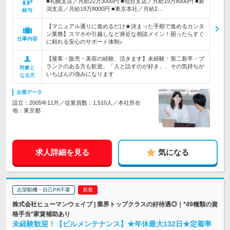
■札幌支店／月給22万3000円 ■仙台支店／月給19万8000円 ■新
潟支店／月給19万8000円 ■東京本社／月給2…
給与
【マニュアル通りに進めるだけ★決まった手順で進めるカンタ
ン業務】スマホや引越しなど身近な相談メイン！困ったらすぐ
仕事内容
に頼れる安心のサポート体制♪
【接客・販売・美容の経験、活きます】未経験・第二新卒・ブ
ランクのある方も歓迎。「人と話すのが好き」、その気持ちが
対象と
いちばんの強みになります
なる方
企業データ
設立：2005年11月／従業員数：1,510人／本社所在
地：東京都
求人詳細を見る
気になる
志望動機・自己PR不要
株式会社ヒューマンウェイブ | 業界トップクラスの好待遇◎｜*49種類の資
格手当*家賃補助あり
未経験歓迎！【ビルメンテナンス】★年休最大132日★定着率