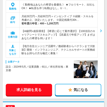
《 勤務地はあなたの希望を最優先 》 ★フルリモート、出社も
OK！ ★転居を伴う転勤はなし。U・I…
勤務地
月給30万円～月給90万円＋インセンティブ ※経験・スキルを
考慮の上、決定いたします。 ※固定残業代30h…
給与
初年度の年収：
400～1,200万円
【AI顧問×成長環境】【希望に応じて案件選択】【100項目のキ
ャリアシートでスキルアップ】【高還元で年収アップ】まずは
仕事内容
あなたの希望を伺います！
【地方在住エンジニア活躍中／微経験者からベテランまで大歓
迎】開発・インフラエンジニア、テクニカルサポートの実務経
対象と
験をお持ちの方を幅広く募集！
なる方
企業データ
設立：2024年5月／従業員数：60人／本社所在地：東
京都
求人詳細を見る
気になる