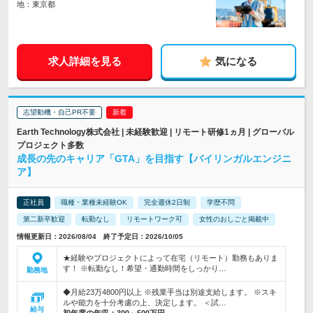
地：東京都
求人詳細を見る
気になる
志望動機・自己PR不要
Earth Technology株式会社 | 未経験歓迎 | リモート研修1ヵ月 | グローバル
プロジェクト多数
成長の先のキャリア「GTA」を目指す【バイリンガルエンジニ
ア】
正社員
職種・業種未経験OK
完全週休2日制
学歴不問
第二新卒歓迎
転勤なし
リモートワーク可
女性のおしごと掲載中
情報更新日：2026/08/04 終了予定日：2026/10/05
★経験やプロジェクトによって在宅（リモート）勤務もありま
す！ ※転勤なし！希望・通勤時間をしっかり…
勤務地
◆月給23万4800円以上 ※残業手当は別途支給します。 ※スキ
ルや能力を十分考慮の上、決定します。 ＜試…
給与