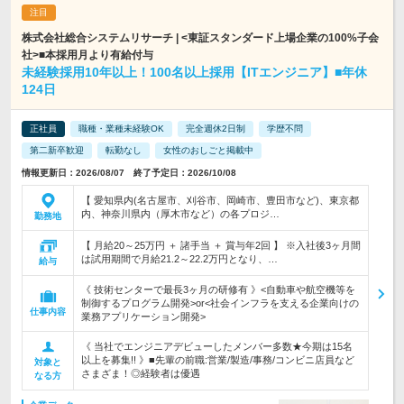
株式会社総合システムリサーチ | <東証スタンダード上場企業の100%子会
社>■本採用月より有給付与
未経験採用10年以上！100名以上採用【ITエンジニア】■年休
124日
正社員
職種・業種未経験OK
完全週休2日制
学歴不問
第二新卒歓迎
転勤なし
女性のおしごと掲載中
情報更新日：2026/08/07 終了予定日：2026/10/08
【 愛知県内(名古屋市、刈谷市、岡崎市、豊田市など)、東京都
内、神奈川県内（厚木市など）の各プロジ…
勤務地
【 月給20～25万円 ＋ 諸手当 ＋ 賞与年2回 】 ※入社後3ヶ月間
は試用期間で月給21.2～22.2万円となり、…
給与
《 技術センターで最長3ヶ月の研修有 》<自動車や航空機等を
制御するプログラム開発>or<社会インフラを支える企業向けの
仕事内容
業務アプリケーション開発>
《 当社でエンジニアデビューしたメンバー多数★今期は15名
以上を募集!! 》■先輩の前職:営業/製造/事務/コンビニ店員など
対象と
さまざま！◎経験者は優遇
なる方