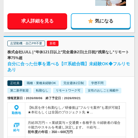
求人詳細を見る
気になる
志望動機・自己PR不要
株式会社LULL | *年休121日以上*完全週休2日(土日祝)*残業なし*リモート
率75%超
自分に合った仕事を選べる【IT系総合職】未経験OK◆フルリモ
あり
正社員
職種・業種未経験OK
完全週休2日制
学歴不問
第二新卒歓迎
転勤なし
リモートワーク可
女性のおしごと掲載中
情報更新日：2026/08/06 終了予定日：2026/09/21
【転居を伴う転勤なし／研修後は”フルリモ案件”も選択可能】
★本社もしくは全国のプロジェクト先 ★…
勤務地
月給35万円～＋業績賞与＋交通費＋各種手当 ※経験者の場合
※能力やスキルを考慮し決定します。 ※給与…
給与
初年度の年収：
350～600万円