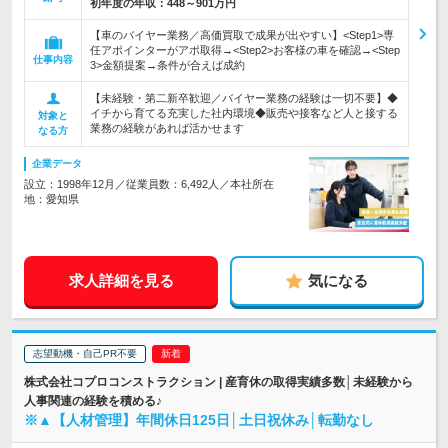
初年度の年収：
448～901万円
【車のバイヤー業務／高価買取で成果が出やすい】<Step1>専
任アポインターがアポ取得→<Step2>お客様の車を確認→<Step
仕事内容
3>金額提案→条件が合えば成約
【未経験・第二新卒歓迎／バイヤー業務の経験は一切不要】◆
イチから育てる充実した社内環境◆販売や接客など人と接する
対象と
業務の経験があれば活かせます
なる方
企業データ
設立：1998年12月／従業員数：6,492人／本社所在
地：愛知県
求人詳細を見る
気になる
志望動機・自己PR不要
株式会社コプロコンストラクション | 産育休の取得実績多数│未経験から
人事関連の経験を積める♪
※▲【人材管理】年間休日125日│土日祝休み│転勤なし