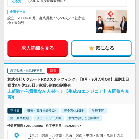
しOK＆面接時服装自由>
なる方
企業データ
設立：2006年10月／従業員数：5,224人／本社所在
地：愛知県
求人詳細を見る
気になる
志望動機・自己PR不要
株式会社リクルートR&Dスタッフィング | 【8月・9月入社OK】原則土日
祝休&年休120日／家賃5割負担制度有
未経験から貴重なAI人材へ！【生成AIエンジニア】★研修も充
実/l
正社員
職種・業種未経験OK
完全週休2日制
学歴不問
第二新卒歓迎
リモートワーク可
女性のおしごと掲載中
情報更新日：2026/08/04 終了予定日：2026/09/07
【東北・関東・北信越・東海・関西・中国・四国・九州】の全