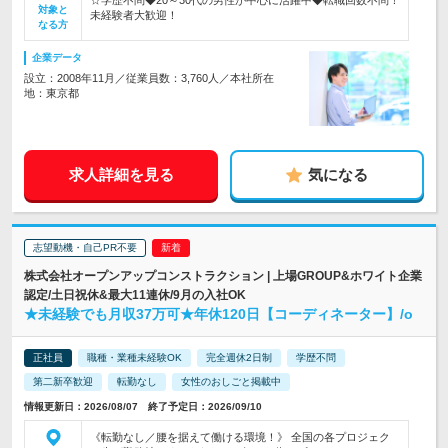
☆学歴不問◆20～30代の男性が中心に活躍中◆転職回数不問！
対象と
未経験者大歓迎！
なる方
企業データ
設立：2008年11月／従業員数：3,760人／本社所在
地：東京都
求人詳細を見る
気になる
志望動機・自己PR不要
株式会社オープンアップコンストラクション | 上場GROUP&ホワイト企業
認定/土日祝休&最大11連休/9月の入社OK
★未経験でも月収37万可★年休120日【コーディネーター】/o
正社員
職種・業種未経験OK
完全週休2日制
学歴不問
第二新卒歓迎
転勤なし
女性のおしごと掲載中
情報更新日：2026/08/07 終了予定日：2026/09/10
《転勤なし／腰を据えて働ける環境！》 全国の各プロジェク