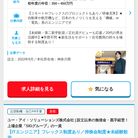
給与
初年度の年収：
350～450万円
【リモートやフレックスのプロジェクトもあり／研修充実】★
自動車や航空機など、日本のモノづくりを支える「機械」or
仕事内容
「電気」系のエンジニアです
【未経験・第二新卒歓迎／正社員デビューも応援／20代の男女
活躍中】■学歴不問 ★新生活をサポート！住宅費用の95％を補
対象と
助する制度あり！
なる方
企業データ
設立：2022年9月／本社所在地：神奈川県
求人詳細を見る
気になる
志望動機・自己PR不要
ユー・アイ・ソリューションズ株式会社 | 設立以来の無借金・黒字経営！
上場企業「SIGグループ」の一員
【ITエンジニア】フレックス制度あり／持株会制度★未経験歓
迎