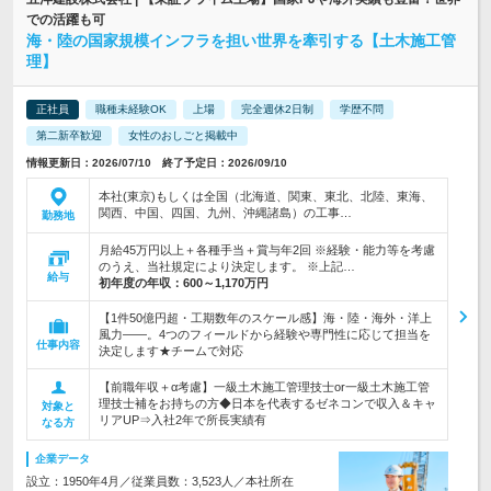
での活躍も可
海・陸の国家規模インフラを担い世界を牽引する【土木施工管
理】
正社員
職種未経験OK
上場
完全週休2日制
学歴不問
第二新卒歓迎
女性のおしごと掲載中
情報更新日：2026/07/10 終了予定日：2026/09/10
本社(東京)もしくは全国（北海道、関東、東北、北陸、東海、
関西、中国、四国、九州、沖縄諸島）の工事…
勤務地
月給45万円以上＋各種手当＋賞与年2回 ※経験・能力等を考慮
のうえ、当社規定により決定します。 ※上記…
給与
初年度の年収：
600～1,170万円
【1件50億円超・工期数年のスケール感】海・陸・海外・洋上
風力――。4つのフィールドから経験や専門性に応じて担当を
仕事内容
決定します★チームで対応
【前職年収＋α考慮】一級土木施工管理技士or一級土木施工管
理技士補をお持ちの方◆日本を代表するゼネコンで収入＆キャ
対象と
リアUP⇒入社2年で所長実績有
なる方
企業データ
設立：1950年4月／従業員数：3,523人／本社所在