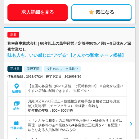
求人詳細を見る
気になる
和幸商事株式会社 | 60年以上の黒字経営／定着率90%／月8～9日休み／深
夜営業なし
味も人も、いい感じに”アゲる”【とんかつ和幸 チーフ候補】
正社員
学歴不問
女性のおしごと掲載中
情報更新日：2026/07/24 終了予定日：2026/09/10
【全国の各店舗（約250店舗）で同時募集中】 ※自宅から通い
やすい店舗に配属できます。 ※駅ビル・…
勤務地
月給31万4,790円以上＋技能検定資格手当(合格者には毎月支
給)+賞与2回（チーフクラス） ※経験・年齢を…
給与
初年度の年収：
500～600万円
＜「とんかつ和幸」の店舗運営をお任せ＞■研修あり！まずは
調理・接客等の基本業務から■各店舗に正社員を2~5名配置！
仕事内容
ゆとりある人員体制で休みも◎