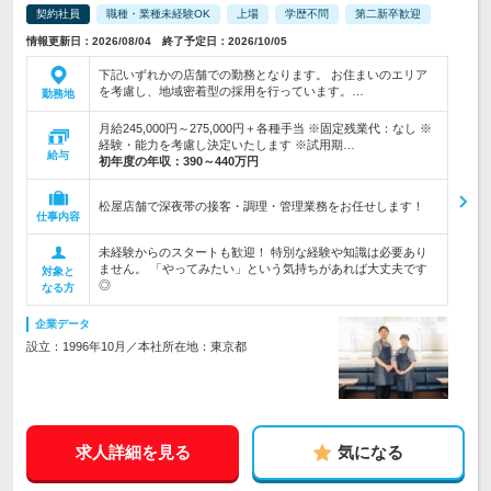
契約社員
職種・業種未経験OK
上場
学歴不問
第二新卒歓迎
情報更新日：2026/08/04 終了予定日：2026/10/05
下記いずれかの店舗での勤務となります。 お住まいのエリア
を考慮し、地域密着型の採用を行っています。…
勤務地
月給245,000円～275,000円＋各種手当 ※固定残業代：なし ※
経験・能力を考慮し決定いたします ※試用期…
給与
初年度の年収：
390～440万円
松屋店舗で深夜帯の接客・調理・管理業務をお任せします！
仕事内容
未経験からのスタートも歓迎！ 特別な経験や知識は必要あり
ません。 「やってみたい」という気持ちがあれば大丈夫です
対象と
◎
なる方
企業データ
設立：1996年10月／本社所在地：東京都
求人詳細を見る
気になる