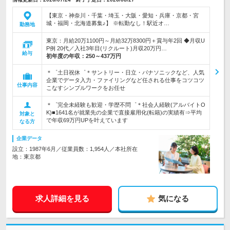
【東京・神奈川・千葉・埼玉・大阪・愛知・兵庫・京都・宮
城・福岡・北海道募集♪】 ※転勤なし！駅近オ…
勤務地
東京：月給20万1100円～月給32万8300円＋賞与年2回 ◆月収U
P例 20代／入社3年目(リクルート)月収20万円…
給与
初年度の年収：
250～437万円
＊゜土日祝休゜＊サントリー・日立・パナソニックなど、人気
企業でデータ入力・ファイリングなど任される仕事をコツコツ
仕事内容
こなすシンプルワークをお任せ
＊゜完全未経験も歓迎・学歴不問゜＊社会人経験(アルバイトO
K)■1641名が就業先の企業で直接雇用化(転籍)の実績有⇒平均
対象と
で年収69万円UPを叶えています
なる方
企業データ
設立：1987年6月／従業員数：1,954人／本社所在
地：東京都
求人詳細を見る
気になる