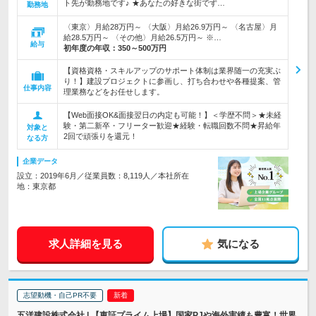
ト先が勤務地です♪ ★あなたの好きな街でず…
勤務地
〈東京〉月給28万円～ 〈大阪〉月給26.9万円～ 〈名古屋〉月
給28.5万円～ 〈その他〉月給26.5万円～ ※…
給与
初年度の年収：
350～500万円
【資格資格・スキルアップのサポート体制は業界随一の充実ぶ
り！】建設プロジェクトに参画し、打ち合わせや各種提案、管
仕事内容
理業務などをお任せします。
【Web面接OK&面接翌日の内定も可能！】＜学歴不問＞★未経
験・第二新卒・フリーター歓迎★経験・転職回数不問★昇給年
対象と
2回で頑張りを還元！
なる方
企業データ
設立：2019年6月／従業員数：8,119人／本社所在
地：東京都
求人詳細を見る
気になる
志望動機・自己PR不要
五洋建設株式会社 | 【東証プライム上場】国家PJや海外実績も豊富！世界