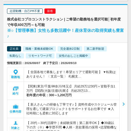
志望動機・自己PR不要
株式会社コプロコンストラクション | ご希望の勤務地を選択可能│初年度
で年収400万円～も可能
※○【管理事務】女性も多数活躍中！産休育休の取得実績も豊富
♪
正社員
職種・業種未経験OK
完全週休2日制
第二新卒歓迎
転勤なし
リモートワーク可
女性のおしごと掲載中
情報更新日：2026/08/07 終了予定日：2026/09/10
【 全国各地で募集します！希望エリアで通勤可能 】 ▼転勤は
ありません！ 〈 支店一覧 〉 札幌支…
勤務地
【関東(東京/千葉/神奈川/埼玉)】 月給29万1230円＋皆勤手当1
万円 【関西(大阪/京都/兵庫)】 月給29万13…
給与
初年度の年収：
300～1,200万円
【 新人さんへの研修も丁寧です♪ 】資料作成やスケジュール管
理を通して建築プロジェクトをサポートするお仕事です ★入
仕事内容
社時期にも柔軟に対応します
【 20代～30代活躍中｜未経験採用｜第二新卒OK 】◆39歳以
下の方（※）◆学歴不問 ◆人柄・意欲重視の採用 <志望動機な
対象と