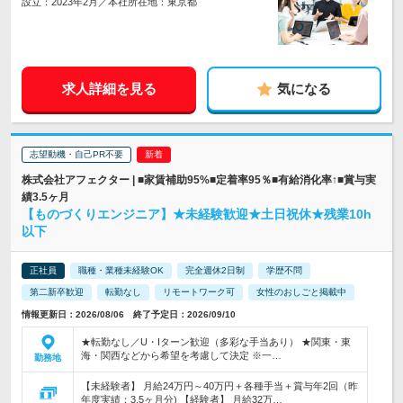
設立：2023年2月／本社所在地：東京都
求人詳細を見る
気になる
志望動機・自己PR不要
株式会社アフェクター | ■家賃補助95%■定着率95％■有給消化率↑■賞与実
績3.5ヶ月
【ものづくりエンジニア】★未経験歓迎★土日祝休★残業10h
以下
正社員
職種・業種未経験OK
完全週休2日制
学歴不問
第二新卒歓迎
転勤なし
リモートワーク可
女性のおしごと掲載中
情報更新日：2026/08/06 終了予定日：2026/09/10
★転勤なし／U・Iターン歓迎（多彩な手当あり） ★関東・東
海・関西などから希望を考慮して決定 ※一…
勤務地
【未経験者】 月給24万円～40万円＋各種手当＋賞与年2回（昨
年度実績：3.5ヶ月分) 【経験者】 月給32万…