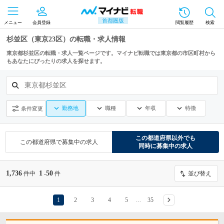
首都圏版
メニュー
会員登録
閲覧履歴
検索
杉並区（東京23区）の転職・求人情報
東京都杉並区の転職・求人一覧ページです。マイナビ転職では東京都の市区町村から
もあなたにぴったりの求人を探せます。
東京都杉並区
勤務地
職種
年収
特徴
条件変更
この都道府県
以外でも
この都道府県
で募集中の求人
同時に募集中の求人
1,736
1
50
件中
-
件
並び替え
1
2
3
4
5
35
…