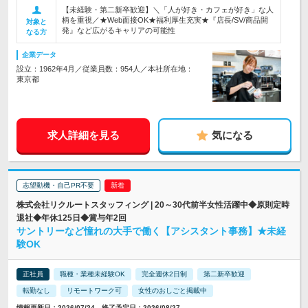
【未経験・第二新卒歓迎】＼「人が好き・カフェが好き」な人
柄を重視／★Web面接OK★福利厚生充実★『店長/SV/商品開
対象と
発』など広がるキャリアの可能性
なる方
企業データ
設立：1962年4月／従業員数：954人／本社所在地：
東京都
求人詳細を見る
気になる
志望動機・自己PR不要
株式会社リクルートスタッフィング | 20～30代前半女性活躍中◆原則定時
退社◆年休125日◆賞与年2回
サントリーなど憧れの大手で働く【アシスタント事務】★未経
験OK
正社員
職種・業種未経験OK
完全週休2日制
第二新卒歓迎
転勤なし
リモートワーク可
女性のおしごと掲載中
情報更新日：2026/07/24 終了予定日：2026/08/27