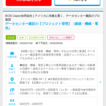
BCEI Japan合同会社 | アメリカに本拠を置く、データセンター建設のプロ
集団
データセンター建設の【プロジェクト管理】（建築・機械・電
気）
正社員
急募
完全週休2日制
女性のおしごと掲載中
情報更新日：2026/07/28
終了予定日：
2026/09/28
【経験に応じて建築・機械・電気いずれかの分野に配属】データ
センター建設案件の現場管理や検査・品質チェックのモニタリン
仕事内容
グをお任せします◎
◆建築・機械・電気工事などの業界経験がある方＊幅広い年齢層
が活躍中！成長するデータセンター事業で価値を高めたい方歓迎
対象と
＊英語力も伸ばせる職場
なる方
【マイカー通勤 OK！】 ■京都府京田辺市のプロジェクト先での
勤務です 【近隣からのアクセス】 京…
勤務地
月給40万円～100万円＋定額賞与（1ヵ月）＋業績賞与★待遇条件
の詳細については、面接でご相談ください！※上記は最低…
給与
520万円～1300万円
初年度