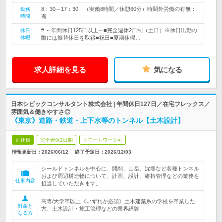
8：30～17：30 （実働8時間／休憩60分）時間外労働の有無：
勤務
時間
有
# ～年間休日125日以上～■完全週休2日制（土日）※休日出勤の
休日
休暇
際には振替休日を取得■祝日■夏期休暇…
求人詳細を見る
気になる
日本シビックコンサルタント株式会社 | 年間休日127日／在宅フレックス／
雰囲気＆働きやすさ◎
《東京》道路・鉄道・上下水等のトンネル【土木設計】
正社員
完全週休2日制
リモートワーク可
情報更新日：2026/06/12
終了予定日：
2026/12/03
シールドトンネルを中心に、開削、山岳、沈埋など各種トンネル
および周辺構造物について、計画、設計、維持管理などの業務を
仕事内容
担当していただきます。
高専/大学卒以上《いずれか必須》土木建築系の学校を卒業した
対象と
方、土木設計・施工管理などの業界経験
なる方