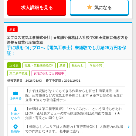
求人詳細を見る
気になる
新着
エフロス電気工事株式会社 | ★知識や資格は入社後でOK★柔軟に働き方を
調整★残業代全額支給
手に職をつけプロへ【電気工事士】未経験でも月給25万円を保
証！
正社員
職種・業種未経験OK
急募
転勤なし
学歴不問
第二新卒歓迎
女性のおしごと掲載中
情報更新日：2026/08/03
終了予定日：
2026/10/01
【まずは資格がなくてもできる作業からお任せ】商業施設、病
院、公共施設などの電気工事を担当します ★基本日勤のみ＆直行
仕事内容
直帰 ★遠方や宿泊案件ナシ
【未経験＆第二新卒歓迎】「やってみたい」という気持ちがあれ
ばOK！正社員デビューの方も歓迎(経験者は給与面で優遇！) ★
対象と
介護・育児との両立もOK！
なる方
【 転勤なし／エリアは大阪府内！直行直帰OK 】 大阪府内の現場
での作業となります。 基本的に直行…
勤務地