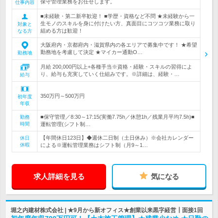
保守管理業務をお任せします。
仕事内容
■未経験・第二新卒歓迎！ ■学歴・資格など不問 ★未経験から一
生モノのスキルを身に付けたい方、真面目にコツコツ業務に取り
対象と
組める方は歓迎！
なる方
大阪府内・京都府内・滋賀県内の各エリアで募集中です！ ★希望
勤務地を考慮して決定 ★マイカー通勤O…
勤務地
月給 200,000円以上+各種手当※資格・経験・スキルの習得によ
り、給与も充実していく仕組みです。※詳細は、経験・…
給与
350万円～500万円
初年度
年収
■保守管理／8:30～17:15(実働7.75h／休憩1h／残業月平均7.5h)■
勤務
時間
運転管理(シフト制…
【年間休日123日】◆週休二日制（土日休み）※会社カレンダー
休日
休暇
による※運転管理業務はシフト制（月9～1…
求人詳細を見る
気になる
堀之内建材株式会社 | ★9月から新オフィス★創業以来黒字経営┃面接1回