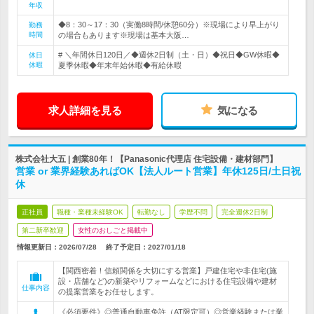
年収
◆8：30～17：30（実働8時間/休憩60分）※現場により早上がり
勤務
時間
の場合もあります※現場は基本大阪…
# ＼年間休日120日／◆週休2日制（土・日）◆祝日◆GW休暇◆
休日
休暇
夏季休暇◆年末年始休暇◆有給休暇
求人詳細を見る
気になる
株式会社大五 | 創業80年！【Panasonic代理店 住宅設備・建材部門】
営業 or 業界経験あればOK【法人ルート営業】年休125日/土日祝
休
正社員
職種・業種未経験OK
転勤なし
学歴不問
完全週休2日制
第二新卒歓迎
女性のおしごと掲載中
情報更新日：2026/07/28
終了予定日：
2027/01/18
【関西密着！信頼関係を大切にする営業】戸建住宅や非住宅(施
設・店舗など)の新築やリフォームなどにおける住宅設備や建材
仕事内容
の提案営業をお任せします。
《必須要件》◎普通自動車免許（AT限定可）◎営業経験または業