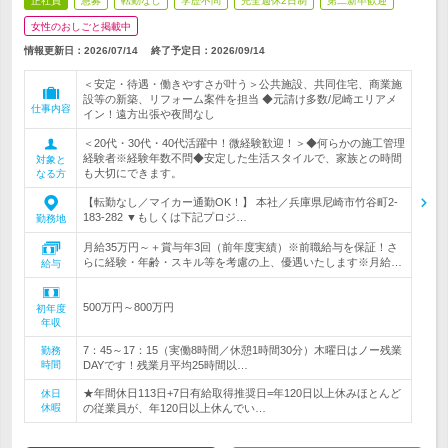
正社員
急募
転勤なし
学歴不問
完全週休2日制
第二新卒歓迎
女性のおしごと掲載中
情報更新日：2026/07/14
終了予定日：
2026/09/14
＜安定・待遇・働きやすさが叶う＞公共施設、共同住宅、商業施
設等の新築、リフォーム案件を担当 ◆元請け多数/尼崎エリアメ
仕事内容
イン！遠方出張や夜間なし
＜20代・30代・40代活躍中！微経験歓迎！＞◆何らかの施工管理
経験者※経験年数不問◆安定した生活スタイルで、家族との時間
対象と
も大切にできます。
なる方
【転勤なし／マイカー通勤OK！】 本社／兵庫県尼崎市竹谷町2-
183-282 ▼もしくは下記プロジ…
勤務地
月給35万円～＋賞与年3回（前年度実績）※前職給与を保証！さ
らに経験・年齢・スキル等を考慮の上、優遇いたします※月給…
給与
500万円～800万円
初年度
年収
7：45～17：15（実働8時間／休憩1時間30分）木曜日はノー残業
勤務
時間
DAYです！残業月平均25時間以…
★年間休日113日+7日有給取得推奨日=年120日以上休みほとんど
休日
休暇
の従業員が、年120日以上休んでい…