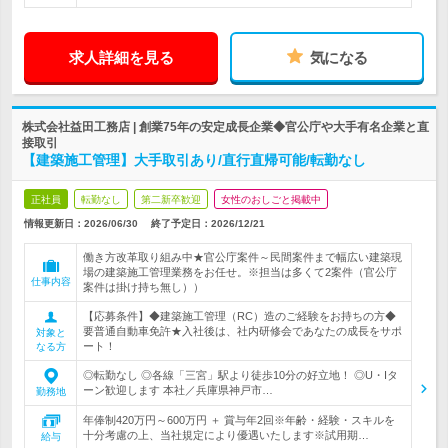
求人詳細を見る
気になる
株式会社益田工務店 | 創業75年の安定成長企業◆官公庁や大手有名企業と直
接取引
【建築施工管理】大手取引あり/直行直帰可能/転勤なし
正社員
転勤なし
第二新卒歓迎
女性のおしごと掲載中
情報更新日：2026/06/30
終了予定日：
2026/12/21
働き方改革取り組み中★官公庁案件～民間案件まで幅広い建築現
場の建築施工管理業務をお任せ。※担当は多くて2案件（官公庁
仕事内容
案件は掛け持ち無し））
【応募条件】◆建築施工管理（RC）造のご経験をお持ちの方◆
要普通自動車免許★入社後は、社内研修会であなたの成長をサポ
対象と
ート！
なる方
◎転勤なし ◎各線「三宮」駅より徒歩10分の好立地！ ◎U・Iタ
ーン歓迎します 本社／兵庫県神戸市…
勤務地
年俸制420万円～600万円 ＋ 賞与年2回※年齢・経験・スキルを
十分考慮の上、当社規定により優遇いたします※試用期…
給与