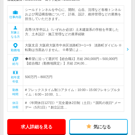
シールドトンネルを中心に、開削、山岳、沈埋など各種トンネル
および周辺構造物について、計画、設計、維持管理などの業務を
仕事内容
担当していただきます。
高専/大学卒以上《いずれか必須》土木建築系の学校を卒業した
対象と
方、土木設計・施工管理などの業界経験
なる方
大阪支店 大阪府大阪市中央区淡路町3ー1ー9 淡路町ダイビル ※
転勤は当面ありません。 ※希望によ…
勤務地
◆希望に沿って選択可【総合職1】月給 260,000円～500,000円
【総合職2（勤務地限定）】月給 234,00…
給与
500万円～800万円
初年度
年収
# フレックスタイム制コアタイム：10:00～15:00フレキシブルタ
勤務
時間
イム：6:00～10:00、1…
# 《年間休日127日》* 完全週休2日制（土日）* 国民の祝日* メー
休日
休暇
デー（5月1日）* 創立記念…
求人詳細を見る
気になる