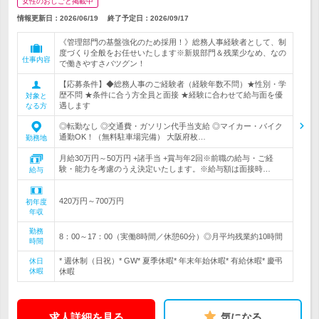
女性のおしごと掲載中
情報更新日：2026/06/19
終了予定日：
2026/09/17
《管理部門の基盤強化のため採用！》総務人事経験者として、制
度づくり全般をお任せいたします※新規部門＆残業少なめ、なの
仕事内容
で働きやすさバツグン！
【応募条件】◆総務人事のご経験者（経験年数不問）★性別・学
歴不問 ★条件に合う方全員と面接 ★経験に合わせて給与面を優
対象と
遇します
なる方
◎転勤なし ◎交通費・ガソリン代手当支給 ◎マイカー・バイク
通勤OK！（無料駐車場完備） 大阪府枚…
勤務地
月給30万円～50万円 +諸手当 +賞与年2回※前職の給与・ご経
験・能力を考慮のうえ決定いたします。※給与額は面接時…
給与
420万円～700万円
初年度
年収
勤務
8：00～17：00（実働8時間／休憩60分）◎月平均残業約10時間
時間
* 週休制（日祝）* GW* 夏季休暇* 年末年始休暇* 有給休暇* 慶弔
休日
休暇
休暇
求人詳細を見る
気になる