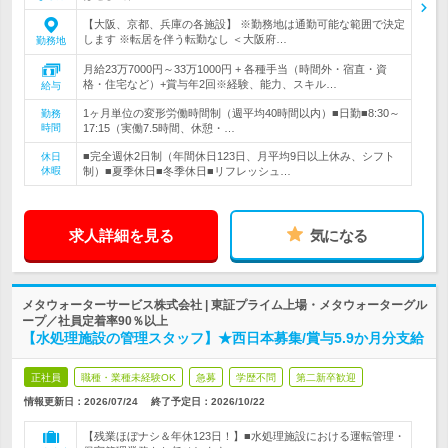
【大阪、京都、兵庫の各施設】 ※勤務地は通勤可能な範囲で決定
します ※転居を伴う転勤なし ＜大阪府…
勤務地
月給23万7000円～33万1000円 + 各種手当（時間外・宿直・資
格・住宅など）+賞与年2回※経験、能力、スキル…
給与
1ヶ月単位の変形労働時間制（週平均40時間以内）■日勤■8:30～
勤務
時間
17:15（実働7.5時間、休憩・…
■完全週休2日制（年間休日123日、月平均9日以上休み、シフト
休日
休暇
制）■夏季休日■冬季休日■リフレッシュ…
求人詳細を見る
気になる
メタウォーターサービス株式会社 | 東証プライム上場・メタウォーターグル
ープ／社員定着率90％以上
【水処理施設の管理スタッフ】★西日本募集/賞与5.9か月分支給
正社員
職種・業種未経験OK
急募
学歴不問
第二新卒歓迎
情報更新日：2026/07/24
終了予定日：
2026/10/22
【残業ほぼナシ＆年休123日！】■水処理施設における運転管理・