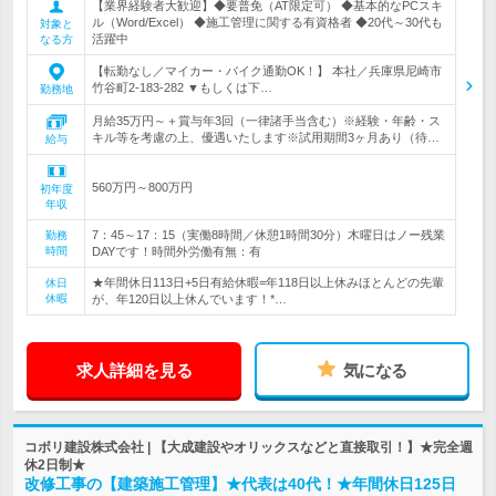
【業界経験者大歓迎】◆要普免（AT限定可） ◆基本的なPCスキ
ル（Word/Excel） ◆施工管理に関する有資格者 ◆20代～30代も
対象と
活躍中
なる方
【転勤なし／マイカー・バイク通勤OK！】 本社／兵庫県尼崎市
竹谷町2-183-282 ▼もしくは下…
勤務地
月給35万円～＋賞与年3回（一律諸手当含む）※経験・年齢・ス
キル等を考慮の上、優遇いたします※試用期間3ヶ月あり（待…
給与
560万円～800万円
初年度
年収
7：45～17：15（実働8時間／休憩1時間30分）木曜日はノー残業
勤務
時間
DAYです！時間外労働有無：有
★年間休日113日+5日有給休暇=年118日以上休みほとんどの先輩
休日
休暇
が、年120日以上休んでいます！*…
求人詳細を見る
気になる
コボリ建設株式会社 | 【大成建設やオリックスなどと直接取引！】★完全週
休2日制★
改修工事の【建築施工管理】★代表は40代！★年間休日125日