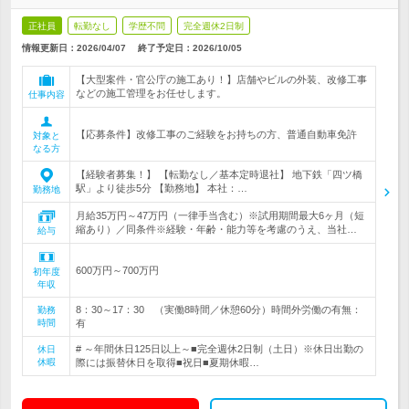
正社員
転勤なし
学歴不問
完全週休2日制
情報更新日：2026/04/07
終了予定日：
2026/10/05
【大型案件・官公庁の施工あり！】店舗やビルの外装、改修工事
などの施工管理をお任せします。
仕事内容
【応募条件】改修工事のご経験をお持ちの方、普通自動車免許
対象と
なる方
【経験者募集！】 【転勤なし／基本定時退社】 地下鉄「四ツ橋
駅」より徒歩5分 【勤務地】 本社：…
勤務地
月給35万円～47万円（一律手当含む）※試用期間最大6ヶ月（短
縮あり）／同条件※経験・年齢・能力等を考慮のうえ、当社…
給与
600万円～700万円
初年度
年収
8：30～17：30 （実働8時間／休憩60分）時間外労働の有無：
勤務
時間
有
# ～年間休日125日以上～■完全週休2日制（土日）※休日出勤の
休日
休暇
際には振替休日を取得■祝日■夏期休暇…