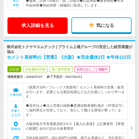
◆週休二日制└日曜日・第二土曜日◆お盆休暇◆夏季休暇◆年末
休日
休暇
年始休暇◆有給休暇（積極的に取得しています…
求人詳細を見る
気になる
株式会社トクヤマエムテック | プライム上場グループの安定した経営基盤が
強み
セメント系材料の【営業】《大阪》★完全週休2日 ★年休122日
正社員
完全週休2日制
第二新卒歓迎
女性のおしごと掲載中
情報更新日：2026/07/27
終了予定日：
2027/01/11
《残業月10H／フレックス制度有》セメント系材料の営業・販売
を行います。必要となる製品知識などは入社後にしっかり学べま
仕事内容
す。
◆高卒以上◆法人営業の経験◆普通自動車運転免許（AT限定可）
＼福利厚生が充実しており、安心して働ける環境が整っていま
対象と
す！
なる方
大阪府枚方市長尾家具町3-8-3 【雇入れ直後】上記事業所 【変更
の範囲】会社の定める各事業所
勤務地
月給248,000円～301,000円※経験、能力を考慮の上、当社規定に