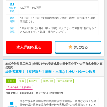
420万円～600万円
初年度
年収
* 8：00～17：00（実働8時間00分／休憩1時間）※残業は月20時
勤務
時間
間程度です。
* 週休2日制（月1回土曜＋日曜）※月によって週休3日制になるこ
休日
休暇
ともあります。* 祝日（社内カレンダ…
求人詳細を見る
気になる
株式会社益田工務店 | 創業75年の安定成長企業◆官公庁や大手有名企業と直
接取引
経験者募集！【意匠設計】転勤・出張なし★U・Iターン歓迎
正社員
急募
転勤なし
学歴不問
第二新卒歓迎
女性のおしごと掲載中
情報更新日：2026/06/30
終了予定日：
2026/12/21
働き方改革取り組み中◎公共施設や医療施設、店舗など様々な建
築物の設計業務※協力会社が行う実施設計の管理業務をメインと
仕事内容