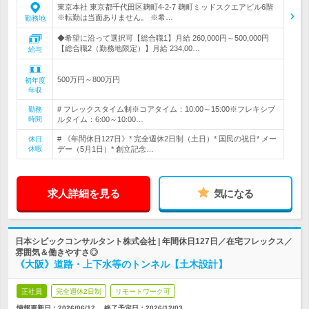
東京本社 東京都千代田区麹町4-2-7 麹町ミッドスクエアビル6階
※転勤は当面ありません。 ※希…
勤務地
◆希望に沿って選択可【総合職1】月給 260,000円～500,000円
【総合職2（勤務地限定）】月給 234,00…
給与
500万円～800万円
初年度
年収
# フレックスタイム制※コアタイム：10:00～15:00※フレキシブ
勤務
時間
ルタイム：6:00～10:00…
# 《年間休日127日》* 完全週休2日制（土日）* 国民の祝日* メー
休日
休暇
デー（5月1日）* 創立記念…
求人詳細を見る
気になる
日本シビックコンサルタント株式会社 | 年間休日127日／在宅フレックス／
雰囲気＆働きやすさ◎
《大阪》道路・上下水等のトンネル【土木設計】
正社員
完全週休2日制
リモートワーク可
情報更新日：2026/06/12
終了予定日：
2026/12/03