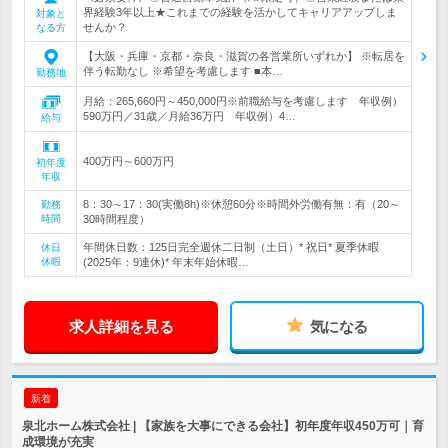
界経験3年以上★これまでの経験を活かしてキャリアアップしま
対象と
せんか？
なる方
【大阪・兵庫・京都・奈良・滋賀の各営業所いずれか】 ※転居を
伴う転勤なし ※希望を考慮します ■本…
勤務地
月給：265,660円～450,000円※前職給与を考慮します 年収例）
590万円／31歳／月給36万円 年収例）4…
給与
400万円～600万円
初年度
年収
8：30～17：30(実働8h)※休憩60分※時間外労働有無：有（20～
勤務
時間
30時間程度）
年間休日数：125日完全週休二日制（土日）* 祝日* 夏季休暇
休日
休暇
(2025年：9連休)* 年末年始休暇…
求人詳細を見る
気になる
新着
泉北ホーム株式会社 | 【家族を大事にできる会社】初年度年収450万可｜育
成環境が充実