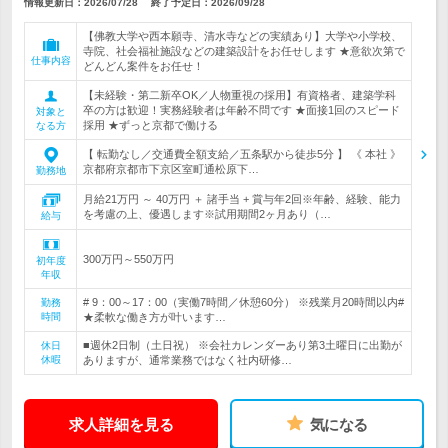
情報更新日：2026/07/28
終了予定日：
2026/09/28
【佛教大学や西本願寺、清水寺などの実績あり】大学や小学校、
寺院、社会福祉施設などの建築設計をお任せします ★意欲次第で
仕事内容
どんどん案件をお任せ！
【未経験・第二新卒OK／人物重視の採用】有資格者、建築学科
卒の方は歓迎！実務経験者は年齢不問です ★面接1回のスピード
対象と
採用 ★ずっと京都で働ける
なる方
【 転勤なし／交通費全額支給／五条駅から徒歩5分 】 《 本社 》
京都府京都市下京区室町通松原下…
勤務地
月給21万円 ～ 40万円 ＋ 諸手当 + 賞与年2回※年齢、経験、能力
を考慮の上、優遇します※試用期間2ヶ月あり（…
給与
300万円～550万円
初年度
年収
# 9：00～17：00（実働7時間／休憩60分） ※残業月20時間以内#
勤務
時間
★柔軟な働き方が叶います…
■週休2日制（土日祝） ※会社カレンダーあり第3土曜日に出勤が
休日
休暇
ありますが、通常業務ではなく社内研修…
求人詳細を見る
気になる