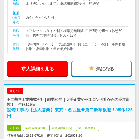
より決定いたします。※試用期間3ヶ月（待遇変…
給与
394万円～478万円
初年度
年収
＜フレックスタイム制＞標準労働時間／1日7時間45分（休憩60
勤務
時間
分）標準労働時間帯／9:00～17:4…
【年間休日122日】・完全週休2日制（土・日）・祝日・年間有給
休日
休暇
休暇・夏季休暇・年末年始休暇
求人詳細を見る
気になる
残り4日
不二熱学工業株式会社 | 創業80年｜大手企業やゼネコン各社からの受注多
数！｜年休125日
設備工事の【法人営業】東京・名古屋◆第二新卒歓迎！/年休125
日
正社員
業種未経験OK
完全週休2日制
第二新卒歓迎
情報更新日：2026/07/16
終了予定日：
2026/08/10