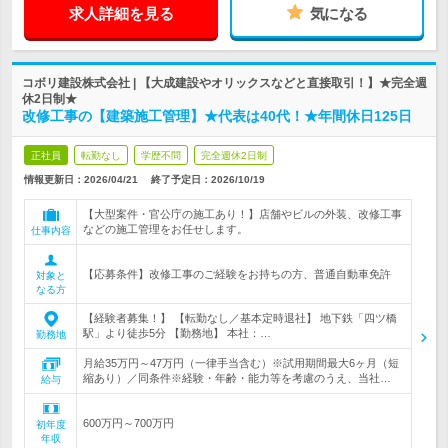
求人詳細を見る
気になる
コボリ建設株式会社 | 【大成建設やオリックスなどと直接取引！】★完全週
休2日制★
改修工事の【建築施工管理】★代表は40代！★年間休日125日
正社員
転勤なし
学歴不問
完全週休2日制
情報更新日：2026/04/21
終了予定日：
2026/10/19
【大型案件・官公庁の施工あり！】店舗やビルの外装、改修工事
などの施工管理をお任せします。
仕事内容
【応募条件】改修工事のご経験をお持ちの方、普通自動車免許
対象と
なる方
【経験者募集！】 【転勤なし／基本定時退社】 地下鉄「四ツ橋
駅」より徒歩5分 【勤務地】 本社：…
勤務地
月給35万円～47万円（一律手当含む）※試用期間最大6ヶ月（短
縮あり）／同条件※経験・年齢・能力等を考慮のうえ、当社…
給与
600万円～700万円
初年度
年収