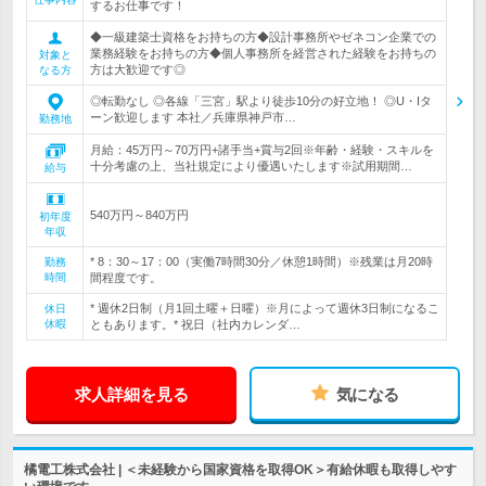
するお仕事です！
◆一級建築士資格をお持ちの方◆設計事務所やゼネコン企業での
業務経験をお持ちの方◆個人事務所を経営された経験をお持ちの
対象と
方は大歓迎です◎
なる方
◎転勤なし ◎各線「三宮」駅より徒歩10分の好立地！ ◎U・Iタ
ーン歓迎します 本社／兵庫県神戸市…
勤務地
月給：45万円～70万円+諸手当+賞与2回※年齢・経験・スキルを
十分考慮の上、当社規定により優遇いたします※試用期間…
給与
540万円～840万円
初年度
年収
* 8：30～17：00（実働7時間30分／休憩1時間）※残業は月20時
勤務
時間
間程度です。
* 週休2日制（月1回土曜＋日曜）※月によって週休3日制になるこ
休日
休暇
ともあります。* 祝日（社内カレンダ…
求人詳細を見る
気になる
橘電工株式会社 | ＜未経験から国家資格を取得OK＞有給休暇も取得しやす