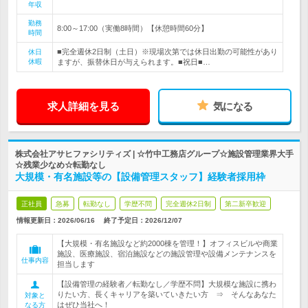
年収
勤務
8:00～17:00（実働8時間）【休憩時間60分】
時間
■完全週休2日制（土日）※現場次第では休日出勤の可能性があり
休日
休暇
ますが、振替休日が与えられます。■祝日■…
求人詳細を見る
気になる
株式会社アサヒファシリティズ | ☆竹中工務店グループ☆施設管理業界大手
☆残業少なめ☆転勤なし
大規模・有名施設等の【設備管理スタッフ】経験者採用枠
正社員
急募
転勤なし
学歴不問
完全週休2日制
第二新卒歓迎
情報更新日：2026/06/16
終了予定日：
2026/12/07
【大規模・有名施設など約2000棟を管理！】オフィスビルや商業
施設、医療施設、宿泊施設などの施設管理や設備メンテナンスを
仕事内容
担当します
【設備管理の経験者／転勤なし／学歴不問】大規模な施設に携わ
りたい方、長くキャリアを築いていきたい方 ⇒ そんなあなた
対象と
はぜひ当社へ！
なる方