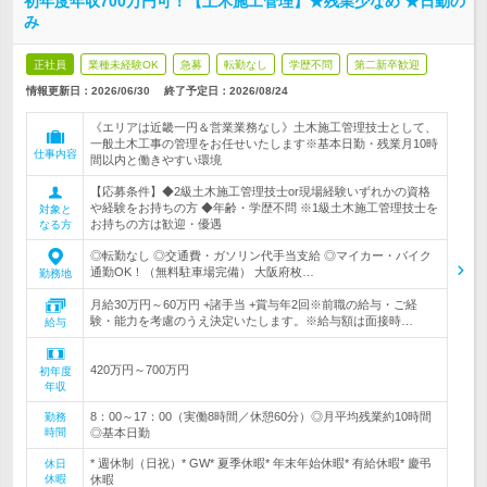
初年度年収700万円可！【土木施工管理】★残業少なめ ★日勤の
み
正社員
業種未経験OK
急募
転勤なし
学歴不問
第二新卒歓迎
情報更新日：2026/06/30
終了予定日：
2026/08/24
《エリアは近畿一円＆営業業務なし》土木施工管理技士として、
一般土木工事の管理をお任せいたします※基本日勤・残業月10時
仕事内容
間以内と働きやすい環境
【応募条件】◆2級土木施工管理技士or現場経験いずれかの資格
や経験をお持ちの方 ◆年齢・学歴不問 ※1級土木施工管理技士を
対象と
お持ちの方は歓迎・優遇
なる方
◎転勤なし ◎交通費・ガソリン代手当支給 ◎マイカー・バイク
通勤OK！（無料駐車場完備） 大阪府枚…
勤務地
月給30万円～60万円 +諸手当 +賞与年2回※前職の給与・ご経
験・能力を考慮のうえ決定いたします。※給与額は面接時…
給与
420万円～700万円
初年度
年収
8：00～17：00（実働8時間／休憩60分）◎月平均残業約10時間
勤務
時間
◎基本日勤
* 週休制（日祝）* GW* 夏季休暇* 年末年始休暇* 有給休暇* 慶弔
休日
休暇
休暇