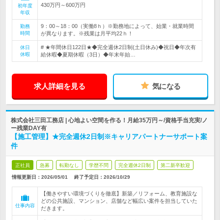
430万円～600万円
初年度
年収
9：00～18：00（実働8ｈ）※勤務地によって、始業・就業時間
勤務
時間
が異なります。※残業は月平均22ｈ！
# ★年間休日122日★◆完全週休2日制(土日休み)◆祝日◆年次有
休日
休暇
給休暇◆夏期休暇（3日）◆年末年始…
求人詳細を見る
気になる
株式会社三田工務店 | 心地よい空間を作る！月給35万円～/資格手当充実/ノ
ー残業DAY有
【施工管理】★完全週休2日制※キャリアパートナーサポート案
件
正社員
急募
転勤なし
学歴不問
完全週休2日制
第二新卒歓迎
情報更新日：2026/05/01
終了予定日：
2026/10/29
【働きやすい環境づくりを徹底】新築／リフォーム、教育施設な
どの公共施設、マンション、店舗など幅広い案件を担当していた
仕事内容
だきます。