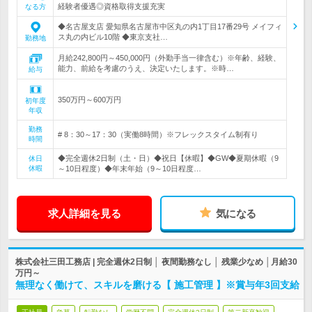
経験者優遇◎資格取得支援充実
なる方
◆名古屋支店 愛知県名古屋市中区丸の内1丁目17番29号 メイフィ
ス丸の内ビル10階 ◆東京支社…
勤務地
月給242,800円～450,000円（外勤手当一律含む）※年齢、経験、
能力、前給を考慮のうえ、決定いたします。※時…
給与
350万円～600万円
初年度
年収
勤務
# 8：30～17：30（実働8時間）※フレックスタイム制有り
時間
◆完全週休2日制（土・日）◆祝日【休暇】◆GW◆夏期休暇（9
休日
休暇
～10日程度）◆年末年始（9～10日程度…
求人詳細を見る
気になる
株式会社三田工務店 | 完全週休2日制 │ 夜間勤務なし │ 残業少なめ │月給30
万円～
無理なく働けて、スキルを磨ける【 施工管理 】※賞与年3回支給