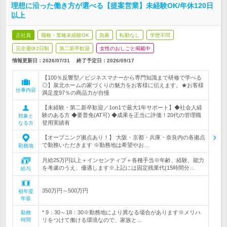
理想に沿った働き方が選べる【提案営業】未経験OK/年休120日
以上
正社員
職種・業種未経験OK
急募
転勤なし
学歴不問
完全週休2日制
第二新卒歓迎
女性のおしごと掲載中
情報更新日：2026/07/31
終了予定日：
2026/09/17
【100％反響型／ビジネスマナーから専門知識まで研修で学べる
◎】泉北ホームの家づくりの魅力をお客様に伝えます。★お客様
仕事内容
満足度97％の商品力が自慢
【未経験・第二新卒歓迎／1on1で最大1年サポート】◆社会人経
験のある方 ◆要普免(AT可) ◆成果を正当に評価！20代の管理職
対象と
登用実績有
なる方
【オープニング拠点あり！】 大阪・京都・兵庫・奈良内の各拠点
で勤務いただきます ※勤務地は希望やお…
勤務地
月給25万円以上＋インセンティブ＋各種手当※年齢、経験、能力
を考慮のうえ、優遇します※上記には固定残業代(15時間分…
給与
350万円～500万円
初年度
年収
* 9：30～18：30※勤務地により異なる場合があります※メリハ
勤務
時間
リをつけて働ける環境なので、家族と…