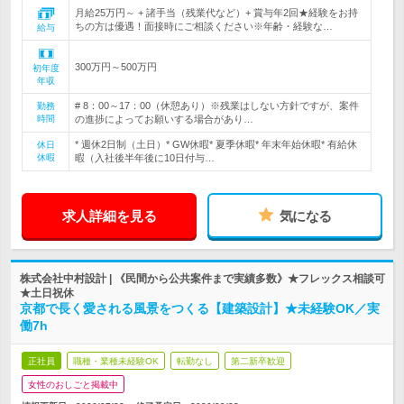
月給25万円～ + 諸手当（残業代など）+ 賞与年2回★経験をお持
ちの方は優遇！面接時にご相談ください※年齢・経験な…
給与
300万円～500万円
初年度
年収
# 8：00～17：00（休憩あり）※残業はしない方針ですが、案件
勤務
時間
の進捗によってお願いする場合があり…
* 週休2日制（土日）* GW休暇* 夏季休暇* 年末年始休暇* 有給休
休日
休暇
暇（入社後半年後に10日付与…
求人詳細を見る
気になる
株式会社中村設計 | 《民間から公共案件まで実績多数》★フレックス相談可
★土日祝休
京都で長く愛される風景をつくる【建築設計】★未経験OK／実
働7h
正社員
職種・業種未経験OK
転勤なし
第二新卒歓迎
女性のおしごと掲載中