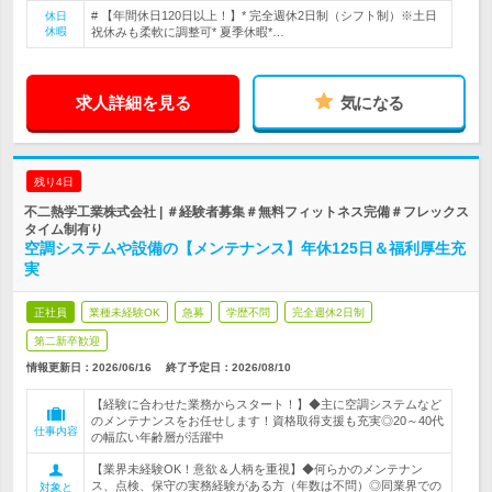
# 【年間休日120日以上！】* 完全週休2日制（シフト制）※土日
休日
休暇
祝休みも柔軟に調整可* 夏季休暇*…
求人詳細を見る
気になる
残り4日
不二熱学工業株式会社 | ＃経験者募集＃無料フィットネス完備＃フレックス
タイム制有り
空調システムや設備の【メンテナンス】年休125日＆福利厚生充
実
正社員
業種未経験OK
急募
学歴不問
完全週休2日制
第二新卒歓迎
情報更新日：2026/06/16
終了予定日：
2026/08/10
【経験に合わせた業務からスタート！】◆主に空調システムなど
のメンテナンスをお任せします！資格取得支援も充実◎20～40代
仕事内容
の幅広い年齢層が活躍中
【業界未経験OK！意欲＆人柄を重視】◆何らかのメンテナン
ス、点検、保守の実務経験がある方（年数は不問）◎同業界での
対象と