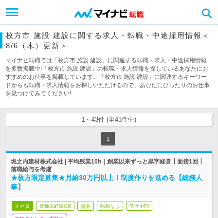
枚方市 施設 建設に関する求人・転職・中途採用情報＜
8/6（木）更新＞
マイナビ転職では「枚方市 施設 建設」に関連する転職・求人・中途採用情報
を多数掲載中!「枚方市 施設 建設」の転職・求人情報を探しているあなたにお
すすめのお仕事を掲載しています。「枚方市 施設 建設」に関連するキーワー
ドからも転職・求人情報をお探しいただけるので、あなたにぴったりのお仕事
を見つけてみてください!
1～43件 (全43件中)
1
堀之内建材株式会社 | 平均残業10h｜創業以来ずっと黒字経営┃面接1回┃
前職給与を考慮
★枚方限定募集★月給30万円以上！制度作りを進める【総務人
事】
正社員
業種未経験OK
急募
転勤なし
学歴不問