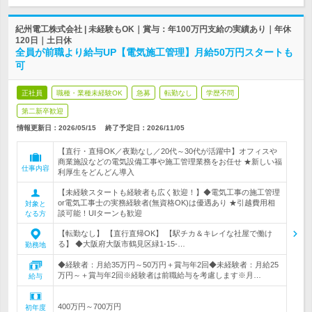
紀州電工株式会社 | 未経験もOK｜賞与：年100万円支給の実績あり｜年休
120日｜土日休
全員が前職より給与UP【電気施工管理】月給50万円スタートも
可
正社員
職種・業種未経験OK
急募
転勤なし
学歴不問
第二新卒歓迎
情報更新日：2026/05/15
終了予定日：
2026/11/05
【直行・直帰OK／夜勤なし／20代～30代が活躍中】オフィスや
商業施設などの電気設備工事や施工管理業務をお任せ ★新しい福
仕事内容
利厚生をどんどん導入
【未経験スタートも経験者も広く歓迎！】◆電気工事の施工管理
or電気工事士の実務経験者(無資格OK)は優遇あり ★引越費用相
対象と
談可能！UIターンも歓迎
なる方
【転勤なし】 【直行直帰OK】 【駅チカ＆キレイな社屋で働け
る】 ◆大阪府大阪市鶴見区緑1-15-…
勤務地
◆経験者：月給35万円～50万円＋賞与年2回◆未経験者：月給25
万円～＋賞与年2回※経験者は前職給与を考慮します※月…
給与
400万円～700万円
初年度