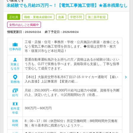
い環境です
未経験でも月給25万円～！【電気工事施工管理】★基本残業なし
正社員
職種・業種未経験OK
急募
学歴不問
第二新卒歓迎
女性のおしごと掲載中
情報更新日：2026/02/24
終了予定日：
2026/08/24
工場・店舗・住宅・事務所・学校・公共施設の新築・改修にとも
なう電気工事の施工管理を担当します。◆現場は交野市・枚方
仕事内容
市・寝屋川市など本社周辺！
普通自動車運転免許をお持ちの方／資格はあるが経験が浅いとい
う方も、OJTで実務を学べます。資格取得も支援し、丁寧な指導
対象と
で安心して成長できます。
なる方
【本社】大阪府交野市私市6丁目17-15 ※マイカー通勤可 【雇い
入れ直後】上記事業所 【変更の範…
勤務地
月給：250,000円～450,000円※給与は能力や経験、資格等を判断
の上、決定いたします。※試用期間6か月（待遇…
給与
300万円～600万円
初年度
年収
8：00～17：00（休憩60分）所定労働時間：8時間時間外労働有
勤務
時間
無：有※基本的に残業がないようスケ…