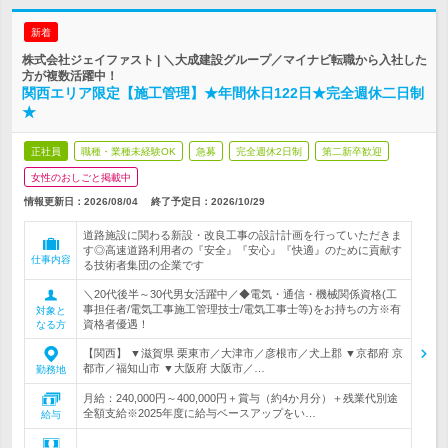
新着
株式会社ジェイファスト | ＼大成建設グループ／マイナビ転職から入社した
方が複数活躍中！
関西エリア限定【施工管理】★年間休日122日★完全週休二日制
★
正社員
職種・業種未経験OK
急募
完全週休2日制
第二新卒歓迎
女性のおしごと掲載中
情報更新日：2026/08/04
終了予定日：
2026/10/29
道路施設に関わる新設・改良工事の設計計画を行っていただきま
す◎高速道路利用者の『安全』『安心』『快適』のために貢献す
仕事内容
る技術者集団の企業です
＼20代後半～30代男女活躍中／◆電気・通信・機械関係資格(工
事担任者/電気工事施工管理技士/電気工事士等)をお持ちの方※有
対象と
資格者優遇！
なる方
【関西】 ▼滋賀県 栗東市／大津市／彦根市／犬上郡 ▼京都府 京
都市／福知山市 ▼大阪府 大阪市／…
勤務地
月給：240,000円～400,000円＋賞与（約4か月分）＋残業代別途
全額支給※2025年度に給与ベースアップをい…
給与