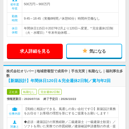
500万円～900万円
初年度
年収
勤務
9:45～18:45（実働8時間／休憩60分）時間外労働なし
時間
年間休日115日※2027年2月より120日へ変更。* 完全週休2日制
休日
休暇
（火・水曜日）* 年末年始休暇…
求人詳細を見る
気になる
株式会社オリバー | 地域密着型で成長中｜手当充実｜転勤なし｜福利厚生多
数
【新築設計】年間休日120日＆完全週休2日制／賞与年2回
正社員
転勤なし
完全週休2日制
情報更新日：2026/07/16
終了予定日：
2026/10/22
【気軽に相談ができる、風通しの良い会社です◎】新築設計業務
をお任せ！お客様の理想を形にするご提案をお願いします！
仕事内容
◆必須：建築設計の実務経験／二級建築士（一級建築士歓迎）／
ソフトを用いた実務での作図経験／建築確認申請書類の作成・提
対象と