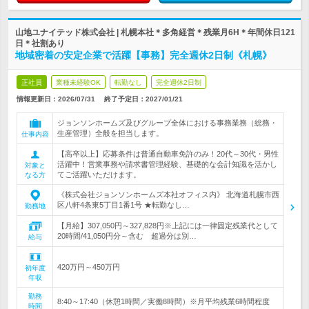
山地ユナイテッド株式会社 | 札幌本社＊多角経営＊残業月6H＊年間休日121
日＊社割あり
地域密着の安定企業で活躍【事務】完全週休2日制《札幌》
正社員
業種未経験OK
転勤なし
完全週休2日制
情報更新日：2026/07/31
終了予定日：
2027/01/21
ジョンソンホームズ及びグループ全体における事務業務（総務・
生産管理）全般を担当します。
仕事内容
【高卒以上】応募条件は普通自動車免許のみ！20代～30代・男性
活躍中！営業事務や請求書管理経験、基礎的な会計知識を活かし
対象と
てご活躍いただけます。
なる方
《株式会社ジョンソンホームズ本社オフィス内》 北海道札幌市西
区八軒4条東5丁目1番1号 ★転勤なし…
勤務地
【月給】307,050円～327,828円※上記には一律固定残業代として
20時間/41,050円分～含む 超過分は別…
給与
420万円～450万円
初年度
年収
勤務
8:40～17:40（休憩1時間／実働8時間）※月平均残業6時間程度
時間