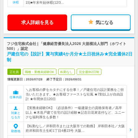
休暇
15)■年末年始休暇(12/3…
求人詳細を見る
気になる
フジ住宅株式会社 | 「健康経営優良法人2026 大規模法人部門（ホワイト
500）」認定
戸建住宅の【設計】賞与実績4か月分★土日祝休み★完全週休2日
制
正社員
職種・業種未経験OK
転勤なし
完全週休2日制
情報更新日：2026/07/28
終了予定日：
2026/08/31
＼お客様の夢をカタチにする仕事！／戸建住宅の設計業務をご担
当いただきます。★お客様ファーストな社風 ★7割以上が自由設
仕事内容
計 ★年間休日120日
【実務未経験OK】《必須条件》一級建築士の資格保有者／高卒
以上 ★木造戸建て住宅の設計経験★記念日花束送付など、ユニー
対象と
クな福利厚生も多数！
なる方
【転勤なし／岸和田市または大阪市での勤務】 岸和田本社／大阪
府岸和田市土生町1丁目4番23号 大阪…
勤務地