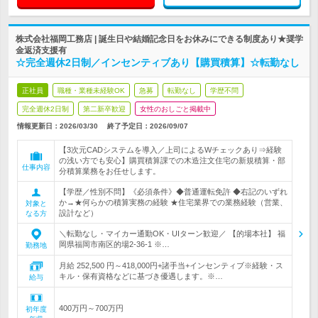
株式会社福岡工務店 | 誕生日や結婚記念日をお休みにできる制度あり★奨学
金返済支援有
☆完全週休2日制／インセンティブあり【購買積算】☆転勤なし
正社員
職種・業種未経験OK
急募
転勤なし
学歴不問
完全週休2日制
第二新卒歓迎
女性のおしごと掲載中
情報更新日：2026/03/30
終了予定日：
2026/09/07
【3次元CADシステムを導入／上司によるWチェックあり⇒経験
の浅い方でも安心】購買積算課での木造注文住宅の新規積算・部
仕事内容
分積算業務をお任せします。
【学歴／性別不問】《必須条件》◆普通運転免許 ◆右記のいずれ
か→★何らかの積算実務の経験 ★住宅業界での業務経験（営業、
対象と
設計など）
なる方
＼転勤なし・マイカー通勤OK・UIターン歓迎／ 【的場本社】 福
岡県福岡市南区的場2-36-1 ※…
勤務地
月給 252,500 円～418,000円+諸手当+インセンティブ※経験・ス
キル・保有資格などに基づき優遇します。※…
給与
400万円～700万円
初年度