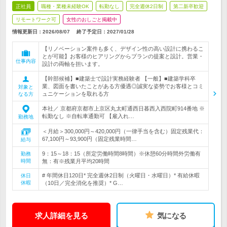
正社員
職種・業種未経験OK
転勤なし
完全週休2日制
第二新卒歓迎
リモートワーク可
女性のおしごと掲載中
情報更新日：2026/08/07
終了予定日：
2027/01/28
【リノベーション案件も多く、デザイン性の高い設計に携わるこ
とが可能】お客様のヒアリングからプランの提案と設計。営業・
仕事内容
設計の両軸を担います。
【幹部候補】■建築士で設計実務経験者 【一般】■建築学科卒
業、図面を書いたことがある方優遇◎誠実な姿勢でお客様とコミ
対象と
ュニケーションを取れる方
なる方
本社／ 京都府京都市上京区丸太町通西日暮西入西院町914番地 ※
転勤なし ※自転車通勤可 【雇入れ…
勤務地
＜月給＞300,000円～420,000円（一律手当を含む）固定残業代：
67,100円～93,900円（固定残業時間…
給与
9：15～18：15（所定労働時間8時間）※休憩60分時間外労働有
勤務
時間
無：有※残業月平均20時間
# 年間休日120日* 完全週休2日制（火曜日・水曜日）* 有給休暇
休日
休暇
（10日／完全消化を推奨）* G…
求人詳細を見る
気になる