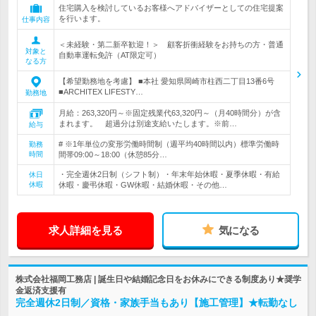
住宅購入を検討しているお客様へアドバイザーとしての住宅提案
を行います。
仕事内容
＜未経験・第二新卒歓迎！＞ 顧客折衝経験をお持ちの方・普通
対象と
自動車運転免許（AT限定可）
なる方
【希望勤務地を考慮】 ■本社 愛知県岡崎市柱西二丁目13番6号
■ARCHITEX LIFESTY…
勤務地
月給：263,320円～※固定残業代63,320円～（月40時間分）が含
まれます。 超過分は別途支給いたします。※前…
給与
# ※1年単位の変形労働時間制（週平均40時間以内）標準労働時
勤務
時間
間帯09:00～18:00（休憩85分…
・完全週休2日制（シフト制）・年末年始休暇・夏季休暇・有給
休日
休暇
休暇・慶弔休暇・GW休暇・結婚休暇・その他…
求人詳細を見る
気になる
株式会社福岡工務店 | 誕生日や結婚記念日をお休みにできる制度あり★奨学
金返済支援有
完全週休2日制／資格・家族手当もあり【施工管理】★転勤なし