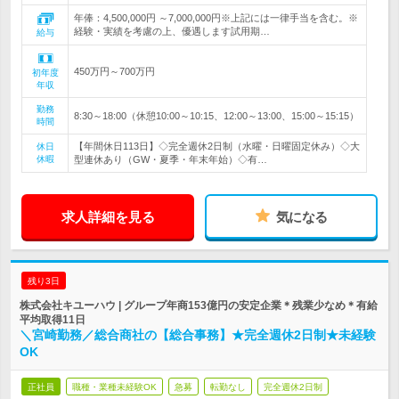
年俸：4,500,000円 ～7,000,000円※上記には一律手当を含む。※
経験・実績を考慮の上、優遇します試用期…
給与
450万円～700万円
初年度
年収
勤務
8:30～18:00（休憩10:00～10:15、12:00～13:00、15:00～15:15）
時間
【年間休日113日】◇完全週休2日制（水曜・日曜固定休み）◇大
休日
休暇
型連休あり（GW・夏季・年末年始）◇有…
求人詳細を見る
気になる
残り3日
株式会社キユーハウ | グループ年商153億円の安定企業＊残業少なめ＊有給
平均取得11日
＼宮崎勤務／総合商社の【総合事務】★完全週休2日制★未経験
OK
正社員
職種・業種未経験OK
急募
転勤なし
完全週休2日制