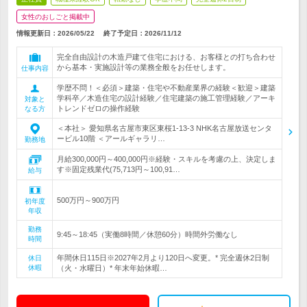
女性のおしごと掲載中
情報更新日：2026/05/22
終了予定日：
2026/11/12
完全自由設計の木造戸建て住宅における、お客様との打ち合わせ
から基本・実施設計等の業務全般をお任せします。
仕事内容
学歴不問！＜必須＞建築・住宅や不動産業界の経験＜歓迎＞建築
学科卒／木造住宅の設計経験／住宅建築の施工管理経験／アーキ
対象と
トレンドゼロの操作経験
なる方
＜本社＞ 愛知県名古屋市東区東桜1-13-3 NHK名古屋放送センタ
ービル10階 ＜アールギャラリ…
勤務地
月給300,000円～400,000円※経験・スキルを考慮の上、決定しま
す※固定残業代(75,713円～100,91…
給与
500万円～900万円
初年度
年収
勤務
9:45～18:45（実働8時間／休憩60分）時間外労働なし
時間
年間休日115日※2027年2月より120日へ変更。* 完全週休2日制
休日
休暇
（火・水曜日）* 年末年始休暇…