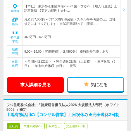
【本社】 東京都江東区木場2-7-23 第一びる2F 【雇入れ直後】上
記事業所 【変更の範囲】会社…
勤務地
月給257,000円～337,000円 ※経験・スキル等を考慮の上、当社
規定により決定します。※試用期間6ヶ月（期間…
給与
469万円～620万円
初年度
年収
勤務
9:00～18:00（実働8時間／休憩60分） ※時間外労働：あり
時間
＜年間休日122日＞ ・完全週休2日制（土日祝） ・夏季休暇（3
休日
休暇
日） ・年末年始休暇（6日） ・慶弔…
求人詳細を見る
気になる
フジ住宅株式会社 | 「健康経営優良法人2026 大規模法人部門（ホワイト
500）」認定
土地有効活用の【コンサル営業】土日祝休み★完全週休2日制
正社員
業種未経験OK
転勤なし
完全週休2日制