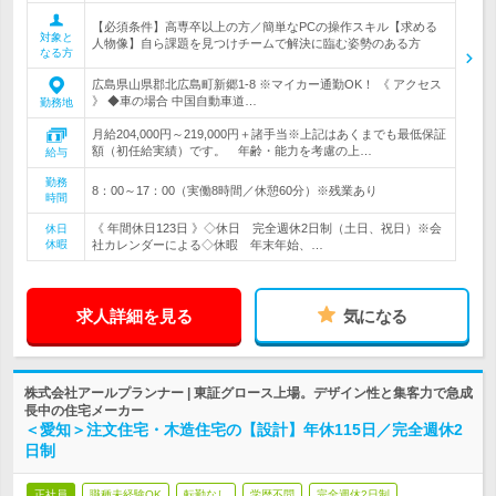
【必須条件】高専卒以上の方／簡単なPCの操作スキル【求める
対象と
人物像】自ら課題を見つけチームで解決に臨む姿勢のある方
なる方
広島県山県郡北広島町新郷1-8 ※マイカー通勤OK！ 《 アクセス
》 ◆車の場合 中国自動車道…
勤務地
月給204,000円～219,000円＋諸手当※上記はあくまでも最低保証
額（初任給実績）です。 年齢・能力を考慮の上…
給与
勤務
8：00～17：00（実働8時間／休憩60分）※残業あり
時間
《 年間休日123日 》◇休日 完全週休2日制（土日、祝日）※会
休日
休暇
社カレンダーによる◇休暇 年末年始、…
求人詳細を見る
気になる
株式会社アールプランナー | 東証グロース上場。デザイン性と集客力で急成
長中の住宅メーカー
＜愛知＞注文住宅・木造住宅の【設計】年休115日／完全週休2
日制
正社員
職種未経験OK
転勤なし
学歴不問
完全週休2日制