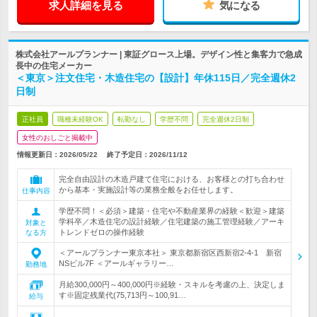
求人詳細を見る
気になる
株式会社アールプランナー | 東証グロース上場。デザイン性と集客力で急成
長中の住宅メーカー
＜東京＞注文住宅・木造住宅の【設計】年休115日／完全週休2
日制
正社員
職種未経験OK
転勤なし
学歴不問
完全週休2日制
女性のおしごと掲載中
情報更新日：2026/05/22
終了予定日：
2026/11/12
完全自由設計の木造戸建て住宅における、お客様との打ち合わせ
から基本・実施設計等の業務全般をお任せします。
仕事内容
学歴不問！＜必須＞建築・住宅や不動産業界の経験＜歓迎＞建築
学科卒／木造住宅の設計経験／住宅建築の施工管理経験／アーキ
対象と
トレンドゼロの操作経験
なる方
＜アールプランナー東京本社＞ 東京都新宿区西新宿2-4-1 新宿
NSビル7F ＜アールギャラリー…
勤務地
月給300,000円～400,000円※経験・スキルを考慮の上、決定しま
す※固定残業代(75,713円～100,91…
給与