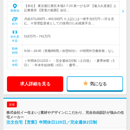
【本社】 東京都江東区木場2-7-23 第一びる2F 【雇入れ直後】上
記事業所 【変更の範囲】会社…
勤務地
月給373,000円～493,500円 ※上記には一律手当9万円～/月を含
む。※管理監督者としての採用のため残業手当…
給与
518万円～741万円
初年度
年収
勤務
9:00～18:00（実働8時間／休憩60分） ※時間外労働有無：なし
時間
＜年間休日122日＞ ・完全週休2日制（土日祝） ・夏季休暇（3
休日
休暇
日） ・年末年始休暇（6日） ・慶弔…
求人詳細を見る
気になる
新着
株式会社イー住まい | 素材やデザインにこだわり、完全自由設計が強みの住
宅メーカー
注文住宅【営業】年間休日120日／完全週休2日制