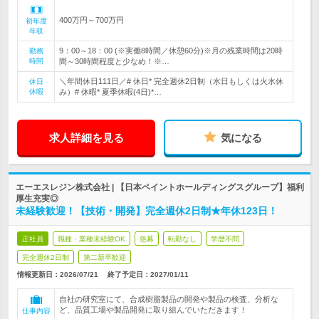
400万円～700万円
初年度
年収
9：00～18：00 (※実働8時間／休憩60分)※月の残業時間は20時
勤務
時間
間～30時間程度と少なめ！※…
＼年間休日111日／# 休日* 完全週休2日制（水日もしくは火水休
休日
休暇
み）# 休暇* 夏季休暇(4日)*…
求人詳細を見る
気になる
エーエスレジン株式会社 | 【日本ペイントホールディングスグループ】福利
厚生充実◎
未経験歓迎！【技術・開発】完全週休2日制★年休123日！
正社員
職種・業種未経験OK
急募
転勤なし
学歴不問
完全週休2日制
第二新卒歓迎
情報更新日：2026/07/21
終了予定日：
2027/01/11
自社の研究室にて、合成樹脂製品の開発や製品の検査、分析な
ど、品質工場や製品開発に取り組んでいただきます！
仕事内容