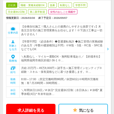
正社員
職種・業種未経験OK
急募
転勤なし
学歴不問
完全週休2日制
第二新卒歓迎
女性のおしごと掲載中
情報更新日：2026/03/30
終了予定日：
2026/09/07
【全棟自社施工！職人さんとの連携のしやすさも抜群です♪】木
造注文住宅の施工管理業務をお任せします！※下請け工事は一切
仕事内容
ありません！
【学歴不問】《必須条件》◆普通運転免許 ◆施工管理の実務経験
のある方（年数や建築種別は不問）※W造・S造・RC造・SRC造
対象と
などでもOK
なる方
＼転勤なし・マイカー通勤OK・無料駐車場あり／ 【的場本社】
福岡県福岡市南区的場2-36-1 ※…
勤務地
月給 23万円～49万8,000円＋諸手当＋施工管理インセンティブ※
経験・スキル・保有資格などに基づき優遇します。※…
給与
8:00～17:00 （所定労働時間8時間／休憩60分)※時間外労働有
勤務
時間
無：有└月20時間～30時間程…
＼年間休日116日／# 休日* 完全週休2日制（水日休み）# 休暇* 夏
休日
休暇
季休暇(4日)* 年末年始休…
求人詳細を見る
気になる