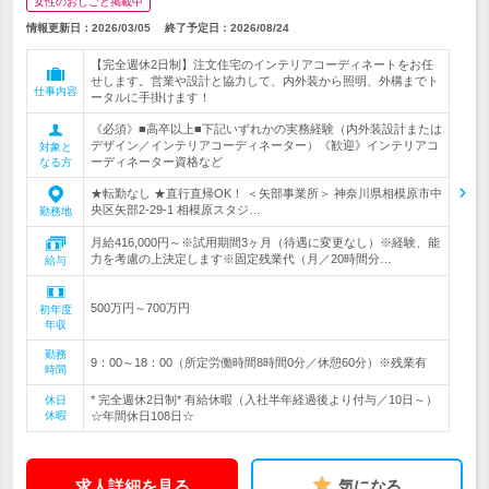
女性のおしごと掲載中
情報更新日：2026/03/05
終了予定日：
2026/08/24
【完全週休2日制】注文住宅のインテリアコーディネートをお任
せします。営業や設計と協力して、内外装から照明、外構までト
仕事内容
ータルに手掛けます！
《必須》■高卒以上■下記いずれかの実務経験（内外装設計または
デザイン／インテリアコーディネーター）《歓迎》インテリアコ
対象と
ーディネーター資格など
なる方
★転勤なし ★直行直帰OK！ ＜矢部事業所＞ 神奈川県相模原市中
央区矢部2-29-1 相模原スタジ…
勤務地
月給416,000円～※試用期間3ヶ月（待遇に変更なし）※経験、能
力を考慮の上決定します※固定残業代（月／20時間分…
給与
500万円～700万円
初年度
年収
勤務
9：00～18：00（所定労働時間8時間0分／休憩60分）※残業有
時間
* 完全週休2日制* 有給休暇（入社半年経過後より付与／10日～）
休日
休暇
☆年間休日108日☆
求人詳細を見る
気になる