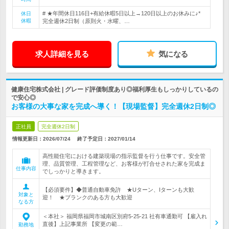
# ★年間休日116日+有給休暇5日以上→120日以上のお休みに♪*
休日
休暇
完全週休2日制（原則火・水曜、…
求人詳細を見る
気になる
健康住宅株式会社 | グレード評価制度あり◎福利厚生もしっかりしているの
で安心◎
お客様の大事な家を完成へ導く！【現場監督】完全週休2日制◎
正社員
完全週休2日制
情報更新日：2026/07/24
終了予定日：
2027/01/14
高性能住宅における建築現場の指示監督を行う仕事です。安全管
理、品質管理、工程管理など、お客様が打合せされた家を完成ま
仕事内容
でしっかりと導きます。
【必須要件】◆普通自動車免許 ★Uターン、Iターンも大歓
対象と
迎！ ★ブランクのある方も大歓迎
なる方
＜本社＞ 福岡県福岡市城南区別府5-25-21 社有車通勤可 【雇入れ
直後】上記事業所 【変更の範…
勤務地