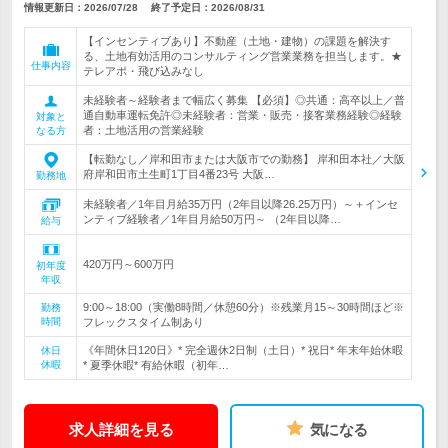
情報更新日：2026/07/28
終了予定日：
2026/08/31
【インセンティブあり】不動産（土地・建物）の課題を解決す
る、土地有効活用のコンサルティング営業業務を担当します。★
仕事内容
テレアポ・飛び込みなし
未経験者～経験者まで幅広く募集 【必須】◎共通：高卒以上／普
通自動車運転免許◎未経験者：営業・販売・接客業務経験◎経験
対象と
者：土地活用の営業経験
なる方
【転勤なし／岸和田市または大阪市での勤務】 岸和田本社／大阪
府岸和田市土生町1丁目4番23号 大阪…
勤務地
未経験者／1年目月給35万円（2年目以降26.25万円）～＋インセ
ンティブ経験者／1年目月給50万円～ （2年目以降…
給与
420万円～600万円
初年度
年収
9:00～18:00（実働8時間／休憩60分）※残業月15～30時間ほど※
勤務
時間
フレックスタイム制あり
《年間休日120日》* 完全週休2日制（土日）* 祝日* 年末年始休暇
休日
休暇
* 夏季休暇* 有給休暇（初年…
求人詳細を見る
気になる