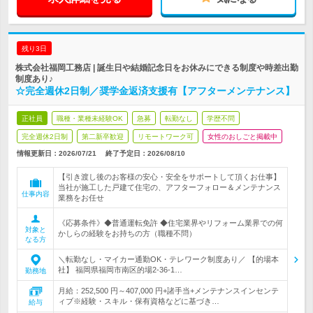
残り3日
株式会社福岡工務店 | 誕生日や結婚記念日をお休みにできる制度や時差出勤
制度あり♪
☆完全週休2日制／奨学金返済支援有【アフターメンテナンス】
正社員
職種・業種未経験OK
急募
転勤なし
学歴不問
完全週休2日制
第二新卒歓迎
リモートワーク可
女性のおしごと掲載中
情報更新日：2026/07/21
終了予定日：
2026/08/10
【引き渡し後のお客様の安心・安全をサポートして頂くお仕事】
当社が施工した戸建て住宅の、アフターフォロー＆メンテナンス
仕事内容
業務をお任せ
《応募条件》◆普通運転免許 ◆住宅業界やリフォーム業界での何
対象と
かしらの経験をお持ちの方（職種不問）
なる方
＼転勤なし・マイカー通勤OK・テレワーク制度あり／ 【的場本
社】 福岡県福岡市南区的場2-36-1…
勤務地
月給：252,500 円～407,000 円+諸手当+メンテナンスインセンテ
ィブ※経験・スキル・保有資格などに基づき…
給与