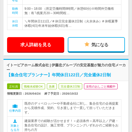
年収
9:00～18:00 （所定労働時間8時間／休憩60分)※時間外労働有
勤務
時間
無：有└残業月20～30時間程…
＼年間休日111日／# 休日完全週休2日制（火水休み）# 休暇夏季
休日
休暇
休暇(4日)年末年始休暇(6日)有…
求人詳細を見る
気になる
イトーピアホーム株式会社 | 伊藤忠グループの安定基盤が魅力の住宅メーカ
ー
【集合住宅プランナー】年間休日122日／完全週休2日制
正社員
職種未経験OK
急募
完全週休2日制
女性のおしごと掲載中
情報更新日：2026/04/24
終了予定日：
2026/10/22
既存のディベロッパーや不動産会社に対し、集合住宅の企画提案
から見積作成、契約、引き渡しまで一貫して担っていただきま
仕事内容
す。
建築業界での経験が活かせます！＜必須条件＞高卒以上／戸建・
集合住宅の設計、施工管理、プランニングいずれかのご経験をお
対象と
持ちの方
なる方