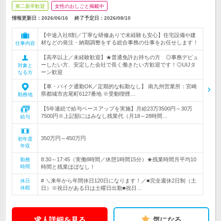
第二新卒歓迎
女性のおしごと掲載中
情報更新日：2026/06/16
終了予定日：
2026/08/10
【中途入社8割／丁寧な研修ありで未経験も安心】住宅設備や建
材などの発注・納期調整をする総合事務の仕事をお任せします！
仕事内容
【高卒以上／未経験歓迎】★普通免許お持ちの方 ◎事務デビュ
ーしたい方、安定した会社で長く働きたい方歓迎です！◎UIJタ
対象と
ーン歓迎
なる方
【車・バイク通勤OK／定期的な転勤なし】 南九州営業所：宮崎
県都城市吉尾町6127番地 ※受動喫煙…
勤務地
【5年連続で給与ベースアップを実施】月給23万3500円～30万
7500円※上記額にはみなし残業代（月18～28時間…
給与
350万円～450万円
初年度
年収
8:30～17:45（実働8時間／休憩1時間15分）★残業時間月平均10
勤務
時間
時間と残業ほぼなし！
# ＼来年から年間休日120日になります！／■完全週休2日制（土
休日
休暇
日）※祝日がある日は土曜日出勤■祝日…
求人詳細を見る
気になる