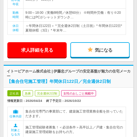
年収
9:00～18:00（実働8時間／休憩60分） ※時間外労働：有り※20
勤務
時間
時にはPCがシャットダウンさ…
＜年間休日122日＞ * 完全週休2日制（土日祝）* 年間休日122日*
休日
休暇
夏期休暇（3日）* 年末年…
求人詳細を見る
気になる
イトーピアホーム株式会社 | 伊藤忠グループの安定基盤が魅力の住宅メーカ
ー
【集合住宅施工管理】年間休日122日／完全週休2日制
正社員
急募
完全週休2日制
女性のおしごと掲載中
情報更新日：2026/04/24
終了予定日：
2026/10/22
集合住宅専門の事業部にて、建築施工管理業務全般を担っていた
だきます。
仕事内容
施工管理経験者募集！＜必須条件＞高卒以上／戸建・集合住宅の
対象と
建築施工管理経験をお持ちの方。
なる方