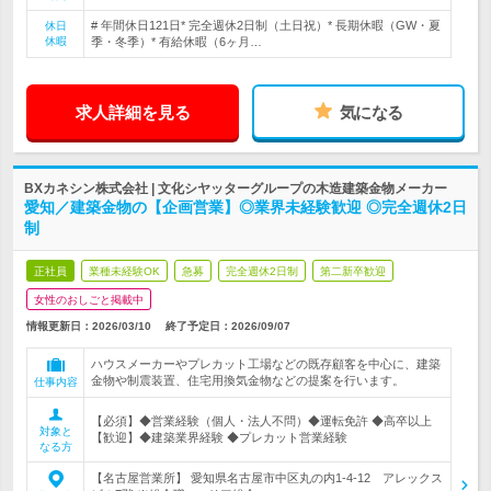
# 年間休日121日* 完全週休2日制（土日祝）* 長期休暇（GW・夏
休日
休暇
季・冬季）* 有給休暇（6ヶ月…
求人詳細を見る
気になる
BXカネシン株式会社 | 文化シヤッターグループの木造建築金物メーカー
愛知／建築金物の【企画営業】◎業界未経験歓迎 ◎完全週休2日
制
正社員
業種未経験OK
急募
完全週休2日制
第二新卒歓迎
女性のおしごと掲載中
情報更新日：2026/03/10
終了予定日：
2026/09/07
ハウスメーカーやプレカット工場などの既存顧客を中心に、建築
金物や制震装置、住宅用換気金物などの提案を行います。
仕事内容
【必須】◆営業経験（個人・法人不問）◆運転免許 ◆高卒以上
対象と
【歓迎】◆建築業界経験 ◆プレカット営業経験
なる方
【名古屋営業所】 愛知県名古屋市中区丸の内1-4-12 アレックス