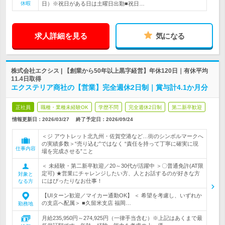
休暇
日）※祝日がある日は土曜日出勤■祝日…
求人詳細を見る
気になる
株式会社エクシス | 【創業から50年以上黒字経営】年休120日｜有休平均
11.4日取得
エクステリア商社の【営業】完全週休2日制｜賞与計4.1か月分
正社員
職種・業種未経験OK
学歴不問
完全週休2日制
第二新卒歓迎
情報更新日：2026/03/27
終了予定日：
2026/09/24
＜ジ アウトレット北九州・佐賀空港など…街のシンボルマークへ
の実績多数＞“売り込む”ではなく “責任を持って丁寧に確実に現
仕事内容
場を完成させる”こと
＜ 未経験・第二新卒歓迎／20～30代が活躍中 ＞〇普通免許(AT限
定可) ★営業にチャレンジしたい方、人とお話するのが好きな方
対象と
にはぴったりなお仕事！
なる方
【UIターン歓迎／マイカー通勤OK】 ＜ 希望を考慮し、いずれか
の支店へ配属＞ ■久留米支店 福岡…
勤務地
月給235,950円～274,925円（一律手当含む）※上記はあくまで最