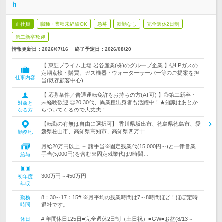
ｈ
正社員
職種・業種未経験OK
急募
転勤なし
完全週休2日制
第二新卒歓迎
情報更新日：2026/07/16
終了予定日：
2026/08/20
【 東証プライム上場 岩谷産業(株)のグループ企業 】◎LPガスの
定期点検・購買、ガス機器・ウォーターサーバー等のご提案を担
仕事内容
当(既存顧客中心)
【 応募条件／普通運転免許をお持ちの方(AT可) 】◎第二新卒・
未経験歓迎 ◎20.30代、異業種出身者も活躍中！★知識はあとか
対象と
らついてくるので大丈夫！
なる方
【転勤の有無は自由に選択可】 香川県坂出市、徳島県徳島市、愛
媛県松山市、高知県高知市、高知県四万十…
勤務地
月給20万円以上 ＋ 諸手当※固定残業代(15,000円～)と一律営業
手当(5,000円)を含む※固定残業代は9時間…
給与
300万円～450万円
初年度
年収
8：30～17：15# ※月平均の残業時間は7～8時間ほど！ほぼ定時
勤務
時間
退社です。
# 年間休日125日■完全週休2日制（土日祝）■GW■お盆(8/13～
休日