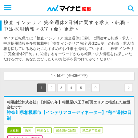
検査 インテリア 完全週休2日制に関する求人・転職・
中途採用情報＜8/7（金）更新＞
マイナビ転職では「検査 インテリア 完全週休2日制」に関連する転職・求人・
中途採用情報を多数掲載中!「検査 インテリア 完全週休2日制」の転職・求人情
報を探しているあなたにおすすめのお仕事を掲載しています。「検査 インテリ
ア 完全週休2日制」に関連するキーワードからも転職・求人情報をお探しいた
だけるので、あなたにぴったりのお仕事を見つけてみてください!
1～50件 (全436件中)
…
1
2
3
4
5
9
相陽建設株式会社 | 【創業65年】相模原/八王子/町田エリアに根差した建設
会社です
神奈川県相模原市【インテリアコーディネーター】*完全週休2日
制
正社員
急募
転勤なし
完全週休2日制
第二新卒歓迎