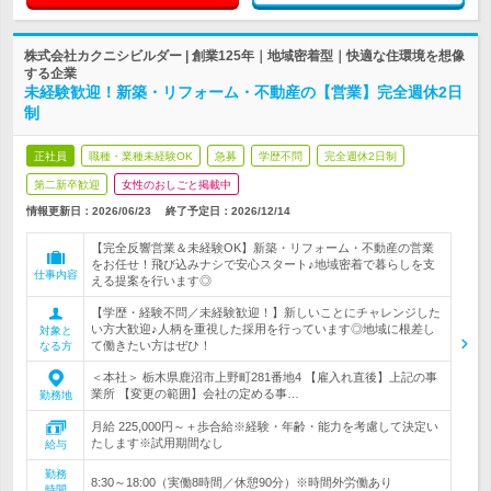
株式会社カクニシビルダー | 創業125年｜地域密着型｜快適な住環境を想像
する企業
未経験歓迎！新築・リフォーム・不動産の【営業】完全週休2日
制
正社員
職種・業種未経験OK
急募
学歴不問
完全週休2日制
第二新卒歓迎
女性のおしごと掲載中
情報更新日：2026/06/23
終了予定日：
2026/12/14
【完全反響営業＆未経験OK】新築・リフォーム・不動産の営業
をお任せ！飛び込みナシで安心スタート♪地域密着で暮らしを支
仕事内容
える提案を行います◎
【学歴・経験不問／未経験歓迎！】新しいことにチャレンジした
い方大歓迎♪人柄を重視した採用を行っています◎地域に根差し
対象と
て働きたい方はぜひ！
なる方
＜本社＞ 栃木県鹿沼市上野町281番地4 【雇入れ直後】上記の事
業所 【変更の範囲】会社の定める事…
勤務地
月給 225,000円～＋歩合給※経験・年齢・能力を考慮して決定い
たします※試用期間なし
給与
勤務
8:30～18:00（実働8時間／休憩90分）※時間外労働あり
時間