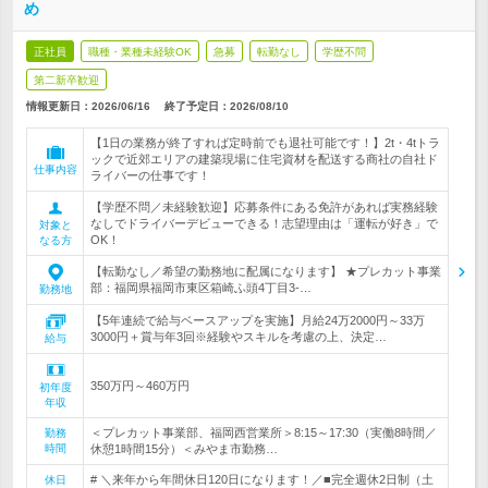
め
正社員
職種・業種未経験OK
急募
転勤なし
学歴不問
第二新卒歓迎
情報更新日：2026/06/16
終了予定日：
2026/08/10
【1日の業務が終了すれば定時前でも退社可能です！】2t・4tトラ
ックで近郊エリアの建築現場に住宅資材を配送する商社の自社ド
仕事内容
ライバーの仕事です！
【学歴不問／未経験歓迎】応募条件にある免許があれば実務経験
なしでドライバーデビューできる！志望理由は「運転が好き」で
対象と
OK！
なる方
【転勤なし／希望の勤務地に配属になります】 ★プレカット事業
部：福岡県福岡市東区箱崎ふ頭4丁目3-…
勤務地
【5年連続で給与ベースアップを実施】月給24万2000円～33万
3000円＋賞与年3回※経験やスキルを考慮の上、決定…
給与
350万円～460万円
初年度
年収
＜プレカット事業部、福岡西営業所＞8:15～17:30（実働8時間／
勤務
時間
休憩1時間15分）＜みやま市勤務…
# ＼来年から年間休日120日になります！／■完全週休2日制（土
休日