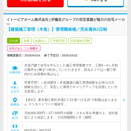
イトーピアホーム株式会社 | 伊藤忠グループの安定基盤が魅力の住宅メーカ
ー
【建築施工管理（木造）】管理職候補／完全週休2日制
正社員
急募
転勤なし
学歴不問
完全週休2日制
女性のおしごと掲載中
情報更新日：2026/04/24
終了予定日：
2026/10/22
木造戸建て住宅を中心とした施工管理業務です。工期4～6ヶ月程
の案件を1棟ずつ担当していただきます。担当エリアは一都三県
仕事内容
内のため長期出張はなし
学歴不問！＜必須要件＞木造建築の施工管理経験をお持ちの方。
経験を活かして、安定した環境でキャリアアップを目指したい方
対象と
を歓迎します。
なる方
【本社】 東京都江東区木場2-7-23 第一びる2F ※転勤はありませ
ん ※リモートワーク相談可…
勤務地
月給406,500円～577,500円※経験・スキル等を考慮の上、当社規
定により決定します。 ※試用期間6ヶ月（期間…
給与
650万円～850万円
初年度