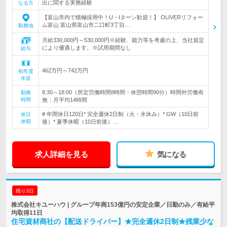
出に関する実務経験
なる方
【富山市内で積極採用中！U・Iターン歓迎！】 OLIVERリフォー
ム富山 富山県富山市二口町3丁目…
勤務地
月給330,000円～530,000円※経験、能力等を考慮の上、当社規定
により優遇します。※試用期間なし
給与
462万円～742万円
初年度
年収
8:30～18:00（所定労働時間8時間・休憩時間90分）時間外労働有
勤務
時間
無：月平均14時間
# 年間休日120日* 完全週休2日制（火・水休み）* GW（10日前
休日
休暇
後）* 夏季休暇（10日前後）…
求人詳細を見る
気になる
残り3日
株式会社キユーハウ | グループ年商153億円の安定企業／日勤のみ／有給平
均取得11日
住宅資材商社の【配送ドライバー】★完全週休2日制★残業少な