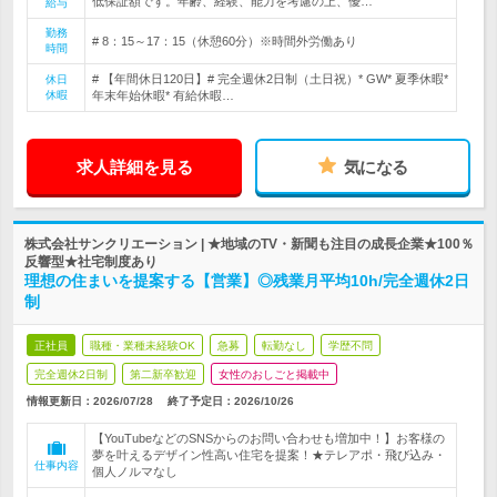
低保証額です。年齢、経験、能力を考慮の上、優…
給与
勤務
# 8：15～17：15（休憩60分）※時間外労働あり
時間
# 【年間休日120日】# 完全週休2日制（土日祝）* GW* 夏季休暇*
休日
休暇
年末年始休暇* 有給休暇…
求人詳細を見る
気になる
株式会社サンクリエーション | ★地域のTV・新聞も注目の成長企業★100％
反響型★社宅制度あり
理想の住まいを提案する【営業】◎残業月平均10h/完全週休2日
制
正社員
職種・業種未経験OK
急募
転勤なし
学歴不問
完全週休2日制
第二新卒歓迎
女性のおしごと掲載中
情報更新日：2026/07/28
終了予定日：
2026/10/26
【YouTubeなどのSNSからのお問い合わせも増加中！】お客様の
夢を叶えるデザイン性高い住宅を提案！★テレアポ・飛び込み・
仕事内容
個人ノルマなし