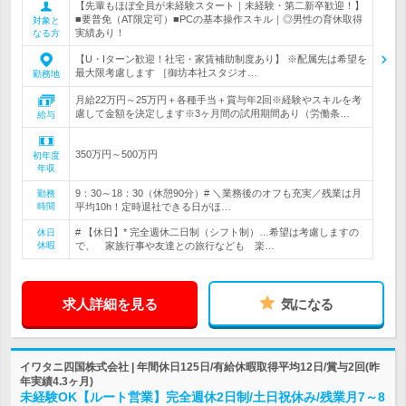
【先輩もほぼ全員が未経験スタート｜未経験・第二新卒歓迎！】
■要普免（AT限定可）■PCの基本操作スキル｜◎男性の育休取得
対象と
実績あり！
なる方
【U・Iターン歓迎！社宅・家賃補助制度あり】 ※配属先は希望を
最大限考慮します ［御坊本社スタジオ…
勤務地
月給22万円～25万円＋各種手当＋賞与年2回※経験やスキルを考
慮して金額を決定します※3ヶ月間の試用期間あり（労働条…
給与
350万円～500万円
初年度
年収
9：30～18：30（休憩90分）# ＼業務後のオフも充実／残業は月
勤務
時間
平均10h！定時退社できる日がほ…
# 【休日】* 完全週休二日制（シフト制）…希望は考慮しますの
休日
休暇
で、 家族行事や友達との旅行なども 楽…
求人詳細を見る
気になる
イワタニ四国株式会社 | 年間休日125日/有給休暇取得平均12日/賞与2回(昨
年実績4.3ヶ月)
未経験OK【ルート営業】完全週休2日制/土日祝休み/残業月7～8