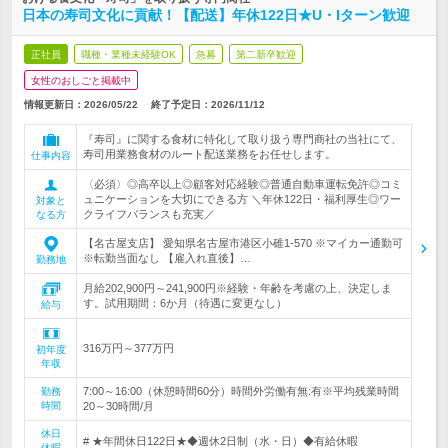
日本の寿司文化に貢献！【配送】年休122日★U・Iターン歓迎
正社員
職種・業種未経験OK
急募
第二新卒歓迎
女性のおしごと掲載中
情報更新日：2026/05/22
終了予定日：
2026/11/12
『寿司』に関する食材に特化して取り扱う専門商社の当社にて、
寿司用業務食材のルート配送業務をお任せします。
仕事内容
〈必須〉◎高卒以上◎顧客対応経験◎普通自動車運転免許◎コミ
ュニケーションを大切にできる方 ＼年休122日・福利厚生◎ワー
対象と
クライフバランスも充実／
なる方
【名古屋支店】 愛知県名古屋市港区小碓1-570 ※マイカー通勤可
※転勤当面なし 【雇入れ直後】…
勤務地
月給202,900円～241,900円※経験・年齢を考慮の上、決定しま
す。試用期間：6か月（待遇に変更なし）
給与
316万円～377万円
初年度
年収
7:00～16:00（休憩時間60分）時間外労働有無:有※平均残業時間
勤務
時間
20～30時間/月
休日
# ★年間休日122日★◆週休2日制（水・日）◆有給休暇
休暇