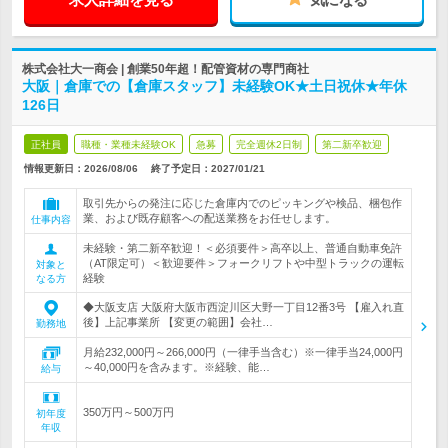
株式会社大一商会 | 創業50年超！配管資材の専門商社
大阪｜倉庫での【倉庫スタッフ】未経験OK★土日祝休★年休
126日
正社員
職種・業種未経験OK
急募
完全週休2日制
第二新卒歓迎
情報更新日：2026/08/06
終了予定日：
2027/01/21
取引先からの発注に応じた倉庫内でのピッキングや検品、梱包作
業、および既存顧客への配送業務をお任せします。
仕事内容
未経験・第二新卒歓迎！＜必須要件＞高卒以上、普通自動車免許
（AT限定可）＜歓迎要件＞フォークリフトや中型トラックの運転
対象と
経験
なる方
◆大阪支店 大阪府大阪市西淀川区大野一丁目12番3号 【雇入れ直
後】上記事業所 【変更の範囲】会社…
勤務地
月給232,000円～266,000円（一律手当含む）※一律手当24,000円
～40,000円を含みます。※経験、能…
給与
350万円～500万円
初年度
年収