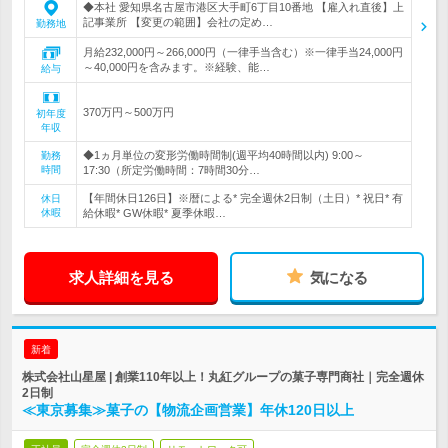
◆本社 愛知県名古屋市港区大手町6丁目10番地 【雇入れ直後】上
記事業所 【変更の範囲】会社の定め…
勤務地
月給232,000円～266,000円（一律手当含む）※一律手当24,000円
～40,000円を含みます。※経験、能…
給与
370万円～500万円
初年度
年収
◆1ヵ月単位の変形労働時間制(週平均40時間以内) 9:00～
勤務
時間
17:30（所定労働時間：7時間30分…
【年間休日126日】※暦による* 完全週休2日制（土日）* 祝日* 有
休日
休暇
給休暇* GW休暇* 夏季休暇…
求人詳細を見る
気になる
新着
株式会社山星屋 | 創業110年以上！丸紅グループの菓子専門商社｜完全週休
2日制
≪東京募集≫菓子の【物流企画営業】年休120日以上