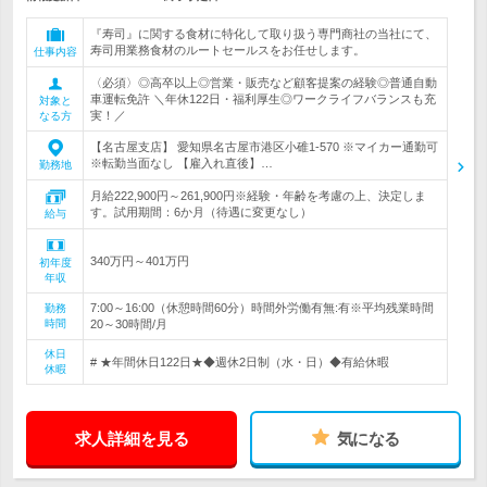
『寿司』に関する食材に特化して取り扱う専門商社の当社にて、
寿司用業務食材のルートセールスをお任せします。
仕事内容
〈必須〉◎高卒以上◎営業・販売など顧客提案の経験◎普通自動
車運転免許 ＼年休122日・福利厚生◎ワークライフバランスも充
対象と
実！／
なる方
【名古屋支店】 愛知県名古屋市港区小碓1-570 ※マイカー通勤可
※転勤当面なし 【雇入れ直後】…
勤務地
月給222,900円～261,900円※経験・年齢を考慮の上、決定しま
す。試用期間：6か月（待遇に変更なし）
給与
340万円～401万円
初年度
年収
7:00～16:00（休憩時間60分）時間外労働有無:有※平均残業時間
勤務
時間
20～30時間/月
休日
# ★年間休日122日★◆週休2日制（水・日）◆有給休暇
休暇
求人詳細を見る
気になる