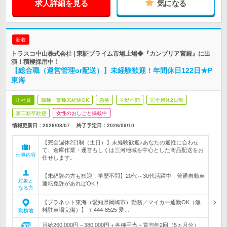
求人詳細を見る
気になる
新着
トラスコ中山株式会社 | 東証プライム市場上場◆『カンブリア宮殿』に出
演！積極採用中！
【総合職（運営管理or配送）】未経験歓迎！年間休日122日★P
東海
正社員
職種・業種未経験OK
急募
学歴不問
完全週休2日制
第二新卒歓迎
女性のおしごと掲載中
情報更新日：2026/08/07
終了予定日：
2026/09/10
【完全週休2日制（土日）】未経験歓迎♪あなたの適性に合わせ
て、倉庫作業・運営もしくは三河地域を中心とした商品配送をお
仕事内容
任せします。
【未経験の方も歓迎！学歴不問】20代～30代活躍中｜普通自動車
対象と
運転免許があればOK！
なる方
【プラネット東海（愛知県岡崎市）勤務／マイカー通勤OK（無
料駐車場完備）】 〒444-8525 愛…
勤務地
月給260,000円～380,000円＋各種手当＋賞与年2回（5ヵ月分）