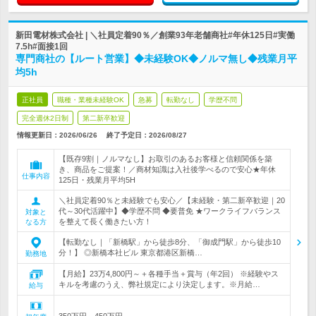
新田電材株式会社 | ＼社員定着90％／創業93年老舗商社#年休125日#実働
7.5h#面接1回
専門商社の【ルート営業】◆未経験OK◆ノルマ無し◆残業月平
均5h
正社員
職種・業種未経験OK
急募
転勤なし
学歴不問
完全週休2日制
第二新卒歓迎
情報更新日：2026/06/26
終了予定日：
2026/08/27
【既存9割｜ノルマなし】お取引のあるお客様と信頼関係を築
き、商品をご提案！／商材知識は入社後学べるので安心★年休
仕事内容
125日・残業月平均5H
＼社員定着90％と未経験でも安心／【未経験・第二新卒歓迎｜20
代～30代活躍中】◆学歴不問 ◆要普免 ★ワークライフバランス
対象と
を整えて長く働きたい方！
なる方
【転勤なし｜「新橋駅」から徒歩8分、「御成門駅」から徒歩10
分！】 ◎新橋本社ビル 東京都港区新橋…
勤務地
【月給】23万4,800円～＋各種手当＋賞与（年2回） ※経験やス
キルを考慮のうえ、弊社規定により決定します。※月給…
給与
350万円～450万円