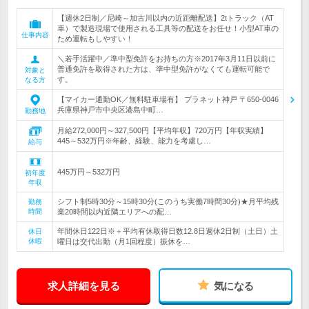
【週休2日制／尼崎～加古川以内の近距離配送】2tトラック（AT
車）で製造現場で使用される工具等の配送をお任せ！小型AT車の
仕事内容
ため運転もしやすい！
＼若手活躍中／準中型免許をお持ちの方※2017年3月11日以前に
普通免許を取得された方は、準中型免許がなくても運転可能で
対象と
す。
なる方
【マイカー通勤OK／無料駐車場有】 プラネット神戸 〒650-0046
兵庫県神戸市中央区港島中町…
勤務地
月給272,000円～327,500円【平均年収】720万円【年収実績】
445～532万円※年齢、経験、能力を考慮し…
給与
445万円～532万円
初年度
年収
シフト制5時30分～15時30分(このうち実働7時間30分)★月平均残
勤務
時間
業20時間以内近隣エリアへの配…
年間休日122日※＋平均有休取得日数12.8日週休2日制（土日）土
休日
休暇
曜日は交代出勤（月1回程度）振休を…
求人詳細を見る
気になる