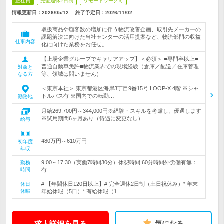
正社員
完全週休2日制
リモートワーク可
情報更新日：2026/05/12
終了予定日：
2026/11/02
取扱商品や顧客数の増加に伴う物流改善企画、取引先メーカーの
課題解決に向けた当社センターの活用提案など、物流部門の収益
仕事内容
化に向けた業務をお任せ。
【上場企業グループでキャリアアップ】＜必須＞ ■専門卒以上■
普通自動車免許■物流業界での現場経験（倉庫／配送／在庫管理
対象と
等、領域は問いません）
なる方
＜東京本社＞ 東京都港区海岸3丁目9番15号 LOOP-X 4階 ※シャ
トルバス有 ※国内での転勤…
勤務地
月給269,700円～344,000円※経験・スキルを考慮し、優遇します
※試用期間6ヶ月あり（待遇に変更なし）
給与
480万円～610万円
初年度
年収
9:00～17:30（実働7時間30分）休憩時間:60分時間外労働有無：
勤務
時間
有
# 【年間休日120日以上】# 完全週休2日制（土日祝休み）* 年末
休日
休暇
年始休暇（5日）* 有給休暇（1…
求人詳細を見る
気になる