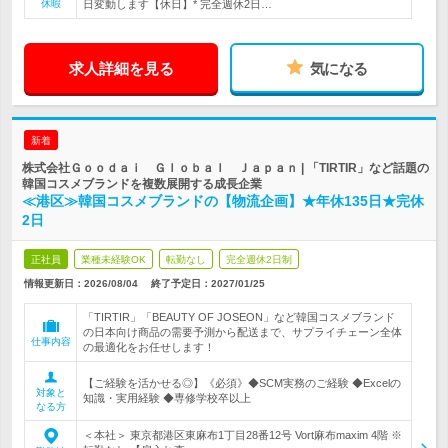
休暇
日変動します【休日】* 完全週休2日…
求人詳細を見る
気になる
新着
株式会社Ｇｏｏｄａｉ Ｇｌｏｂａｌ Ｊａｐａｎ | 「TIRTIR」など話題の
韓国コスメブランドを複数展開する成長企業
≪港区≫韓国コスメブランドの【物流企画】★年休135日★完休
2日
正社員
業種未経験OK
転勤なし
完全週休2日制
情報更新日：2026/08/04
終了予定日：
2027/01/25
「TIRTIR」「BEAUTY OF JOSEON」など韓国コスメブランド
の日本向け商品の需要予測から配送まで、サプライチェーン全体
仕事内容
の最適化をお任せします！
【ご経験を活かせる◎】《必須》◆SCM実務のご経験 ◆Excelの
対象と
知識・実用経験 ◆専修学校卒以上
なる方
＜本社＞ 東京都港区東麻布1丁目28番12号 Vort麻布maxim 4階 ※