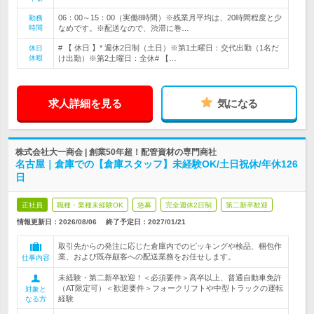
06：00～15：00（実働8時間）※残業月平均は、20時間程度と少
勤務
時間
なめです。※配送なので、渋滞に巻…
# 【 休日 】* 週休2日制（土日）※第1土曜日：交代出勤（1名だ
休日
休暇
け出勤）※第2土曜日：全休# 【…
求人詳細を見る
気になる
株式会社大一商会 | 創業50年超！配管資材の専門商社
名古屋｜倉庫での【倉庫スタッフ】未経験OK/土日祝休/年休126
日
正社員
職種・業種未経験OK
急募
完全週休2日制
第二新卒歓迎
情報更新日：2026/08/06
終了予定日：
2027/01/21
取引先からの発注に応じた倉庫内でのピッキングや検品、梱包作
業、および既存顧客への配送業務をお任せします。
仕事内容
未経験・第二新卒歓迎！＜必須要件＞高卒以上、普通自動車免許
（AT限定可）＜歓迎要件＞フォークリフトや中型トラックの運転
対象と
経験
なる方