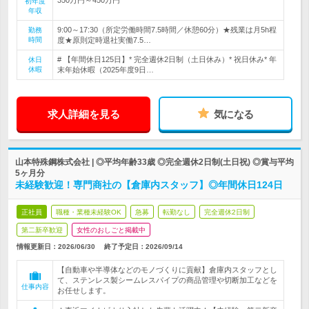
初年度
年収
9:00～17:30（所定労働時間7.5時間／休憩60分）★残業は月5h程
勤務
時間
度★原則定時退社実働7.5…
# 【年間休日125日】* 完全週休2日制（土日休み）* 祝日休み* 年
休日
休暇
末年始休暇（2025年度9日…
求人詳細を見る
気になる
山本特殊鋼株式会社 | ◎平均年齢33歳 ◎完全週休2日制(土日祝) ◎賞与平均
5ヶ月分
未経験歓迎！専門商社の【倉庫内スタッフ】◎年間休日124日
正社員
職種・業種未経験OK
急募
転勤なし
完全週休2日制
第二新卒歓迎
女性のおしごと掲載中
情報更新日：2026/06/30
終了予定日：
2026/09/14
【自動車や半導体などのモノづくりに貢献】倉庫内スタッフとし
て、ステンレス製シームレスパイプの商品管理や切断加工などを
仕事内容
お任せします。