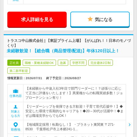
求人詳細を見る
気になる
トラスコ中山株式会社 | 【東証プライム上場】【がんばれ！！日本のモノづ
くり】
未経験歓迎！【総合職（商品管理/配送)】年休120日以上！
正社員
職種・業種未経験OK
急募
学歴不問
完全週休2日制
第二新卒歓迎
情報更新日：2026/07/31
終了予定日：
2026/08/27
【未経験から中途入社3年目で部門リーダーに！？頑張りに応じ
て正当に評価をいたします！】異業種からの転職実績多数！ジョ
仕事内容
ブローテンション有り！
【リーダーシップを発揮できる方歓迎！子育て世代応援中！】◆
安定した環境で長期的なキャリアを！◆20～30代が活躍中！◆ま
対象と
ずは職場見学からでもOK！
なる方
【地域限定採用！転勤なし！】 ・プラネット東関東 〒271-
8530 千葉県松戸市上本郷241-1…
勤務地