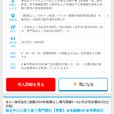
★直近マイナビより入社した先輩も活躍中★【未経験・第二新卒
歓迎／若手積極採用】◎高卒以上◎35歳以下◎異業種出身者も多
対象と
数◎男性の育休取得実績
なる方
【転勤なし／UIターン歓迎／マイカー通勤OK(駐車場完備)】 大
阪本社／大阪府大阪市港区石田1-4…
勤務地
＜大卒以上＞月給233,000円～305,000円＋諸手当+賞与年3回＜短
大・専門卒以上＞月給225,000円～～3…
給与
357万円～530万円
初年度
年収
9：00～18：00（実働8時間）※残業は少なめ／定時退社も可能
勤務
時間
です
# ★年間休日124日★* 完全週休2日制（土・日）⇒土曜出勤の場
休日
休暇
合は振替休日を取得していただきます…
求人詳細を見る
気になる
名エン株式会社 | 創業1554年/転勤なし/賞与実績4～5か月分/完全週休2日(土
日祝)
塩を中心に取り扱う専門商社【営業】★未経験OK★年間休日