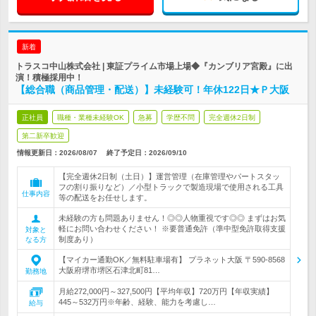
新着
トラスコ中山株式会社 | 東証プライム市場上場◆『カンブリア宮殿』に出
演！積極採用中！
【総合職（商品管理・配送）】未経験可！年休122日★Ｐ大阪
正社員
職種・業種未経験OK
急募
学歴不問
完全週休2日制
第二新卒歓迎
情報更新日：2026/08/07
終了予定日：
2026/09/10
【完全週休2日制（土日）】運営管理（在庫管理やパートスタッ
フの割り振りなど）／小型トラックで製造現場で使用される工具
仕事内容
等の配送をお任せします。
未経験の方も問題ありません！◎◎人物重視です◎◎ まずはお気
軽にお問い合わせください！ ※要普通免許（準中型免許取得支援
対象と
制度あり）
なる方
【マイカー通勤OK／無料駐車場有】 プラネット大阪 〒590-8568
大阪府堺市堺区石津北町81…
勤務地
月給272,000円～327,500円【平均年収】720万円【年収実績】
445～532万円※年齢、経験、能力を考慮し…
給与