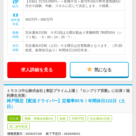
【月給】22万6,000円～＋各種手当＋賞与年2回※昨年度実績5か
月分※経験、年齢、スキルに応じて決定します。※残業…
給与
400万円～680万円
初年度
年収
完全週休2日制 ※月1回は土曜出勤あり実働時間 7時間30分（シ
勤務
時間
フト制）・6：00～14：30・7：…
完全週休2日制（土日）※土曜日は交替勤務となります。（月1回
休日
休暇
程度、振替休日あり）年間休日120日年末…
求人詳細を見る
気になる
トラスコ中山株式会社 | 東証プライム上場｜『カンブリア宮殿』に出演！福
利厚生充実♪
神戸限定【配送ドライバー】定着率95％！年間休日122日（土
日）
正社員
職種・業種未経験OK
急募
学歴不問
完全週休2日制
第二新卒歓迎
情報更新日：2026/07/28
終了予定日：
2026/08/31