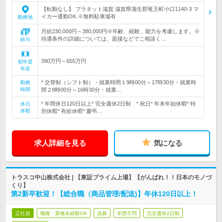
【転勤なし】 プラネット滋賀 滋賀県蒲生郡竜王町小口1140-3 マ
イカー通勤OK ※無料駐車場有
勤務地
月給230,000円～380,000円※年齢、経験、能力を考慮します。※
待遇条件の詳細については、面接などでご相談く…
給与
390万円～655万円
初年度
年収
* 交替制（シフト制）・就業時間１9時00分～17時30分・就業時
勤務
時間
間２8時00分～16時30分・就業…
* 年間休日120日以上* 完全週休2日制 * 祝日* 年末年始休暇* 特
休日
休暇
別休暇* 有給休暇* 慶弔…
求人詳細を見る
気になる
トラスコ中山株式会社 | 【東証プライム上場】【がんばれ！！日本のモノづ
くり】
第2新卒歓迎！【総合職（商品管理/配送)】年休120日以上！
正社員
職種・業種未経験OK
急募
学歴不問
完全週休2日制