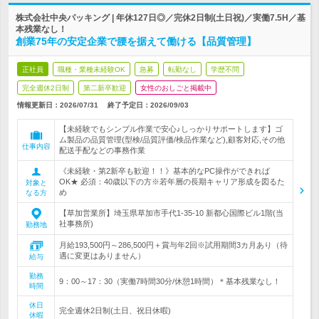
株式会社中央パッキング | 年休127日◎／完休2日制(土日祝)／実働7.5H／基
本残業なし！
創業75年の安定企業で腰を据えて働ける【品質管理】
正社員
職種・業種未経験OK
急募
転勤なし
学歴不問
完全週休2日制
第二新卒歓迎
女性のおしごと掲載中
情報更新日：2026/07/31
終了予定日：
2026/09/03
【未経験でもシンプル作業で安心♪しっかりサポートします】ゴ
ム製品の品質管理(型検/品質評価/検品作業など),顧客対応,その他
仕事内容
配送手配などの事務作業
《未経験・第2新卒も歓迎！！》基本的なPC操作ができれば
OK★ 必須：40歳以下の方※若年層の長期キャリア形成を図るた
対象と
め
なる方
【草加営業所】埼玉県草加市手代1-35-10 新都心国際ビル1階(当
社事務所)
勤務地
月給193,500円～286,500円＋賞与年2回※試用期間3カ月あり（待
遇に変更はありません）
給与
勤務
9：00～17：30（実働7時間30分/休憩1時間）＊基本残業なし！
時間
休日
完全週休2日制(土日、祝日休暇)
休暇