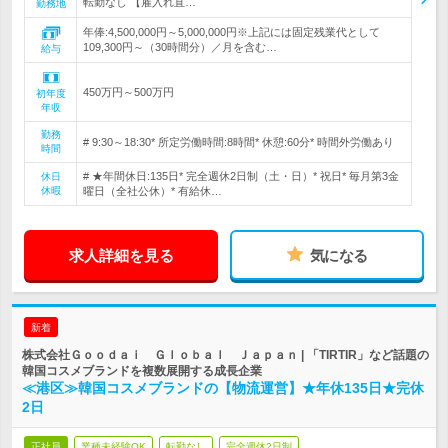
転勤なし 【雇入れ直…
勤務地
年俸:4,500,000円～5,000,000円※上記には固定残業代として
109,300円～（30時間分）／月を含む…
給与
450万円～500万円
初年度
年収
勤務
# 9:30～18:30* 所定労働時間:8時間* 休憩:60分* 時間外労働あり
時間
# ★年間休日:135日* 完全週休2日制（土・日）* 祝日* 毎月第3金
休日
休暇
曜日（全社公休）* 有給休…
求人詳細を見る
気になる
新着
株式会社Ｇｏｏｄａｉ Ｇｌｏｂａｌ Ｊａｐａｎ | 「TIRTIR」など話題の
韓国コスメブランドを複数展開する成長企業
≪港区≫韓国コスメブランドの【物流運営】★年休135日★完休
2日
正社員
業種未経験OK
転勤なし
完全週休2日制