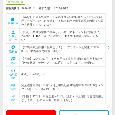
第二新卒歓迎
情報更新日：2026/07/24
終了予定日：
2026/08/27
【あなたのやる気次第！】業界業種未経験転職から入社1年で部
門リーダーになった実績あり！配送業務や商品管理等の様々な業
仕事内容
務を経験してもらいます！
【新しい業界や業務に挑戦したい方、マネジメントに挑戦したい
方歓迎！】◆20～30代が活躍中！◆まずは職場見学からでも
対象と
OK！
なる方
【群馬県限定採用！転勤なし！】 ・プラネット北関東 〒372-
8510 群馬県伊勢崎市三和町273…
勤務地
【月給】22万6,000円～＋各種手当＋賞与年2回※昨年度実績5か
月分※経験、年齢、スキルに応じて決定します。※残業…
給与
400万円～680万円
初年度
年収
完全週休2日制 ※月1回は土曜出勤あり実働時間 7時間30分（シ
勤務
時間
フト制）・5：00～13：30・6：…
年間休日120日 ※完全週休2日制（土日）※土曜日は交替勤務と
休日
休暇
なります。（月1回程度、振替休日あり）…