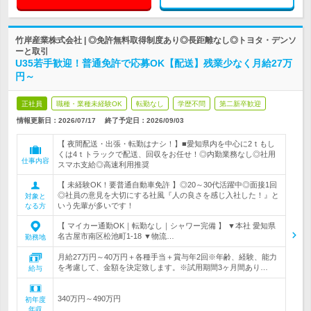
竹岸産業株式会社 | ◎免許無料取得制度あり◎長距離なし◎トヨタ・デンソ
ーと取引
U35若手歓迎！普通免許で応募OK【配送】残業少なく月給27万
円～
正社員
職種・業種未経験OK
転勤なし
学歴不問
第二新卒歓迎
情報更新日：2026/07/17
終了予定日：
2026/09/03
【 夜間配送・出張・転勤はナシ！】■愛知県内を中心に2ｔもし
くは4ｔトラックで配送、回収をお任せ！◎内勤業務なし◎社用
仕事内容
スマホ支給◎高速利用推奨
【 未経験OK！要普通自動車免許 】◎20～30代活躍中◎面接1回
◎社員の意見を大切にする社風『人の良さを感じ入社した！』と
対象と
いう先輩が多いです！
なる方
【 マイカー通勤OK｜転勤なし｜シャワー完備 】 ▼本社 愛知県
名古屋市南区松池町1-18 ▼物流…
勤務地
月給27万円～40万円＋各種手当＋賞与年2回※年齢、経験、能力
を考慮して、金額を決定致します。※試用期間3ヶ月間あり…
給与
340万円～490万円
初年度
年収