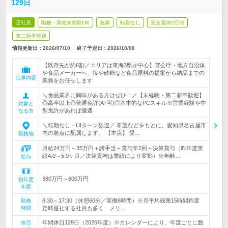
129日
正社員
職種・業種未経験OK
急募
転勤なし
完全週休2日制
第二新卒歓迎
情報更新日：2026/07/10
終了予定日：
2026/10/08
【既存先が約6割／エリアは東海3県が中心】官公庁・地方自治体
や食品メーカーへ、塩や砂糖など食品原料の提案から納品までの
仕事内容
業務をお任せします
＼食品業界に興味がある方はぜひ！／【未経験・第二新卒歓迎】
◎高卒以上◎普通免許(AT可)◎基本的なPCスキル※営業経験や中
対象と
型免許があれば優遇
なる方
＼転勤なし・UIターン歓迎／ 希望などをもとに、愛知県名古屋市
内の拠点に配属します。 【本店】 愛…
勤務地
月給24万円～35万円＋諸手当＋賞与年2回＋決算賞与（昨年度実
績4.0～5.0ヶ月／決算賞与は業績により変動）※年齢…
給与
380万円～600万円
初年度
年収
8:30～17:30（休憩60分／実働8時間）※月平均残業15時間程度
勤務
時間
定時退社する社員も多く メリ…
年間休日129日（2026年度）※カレンダーにより、年度ごとに数
休日