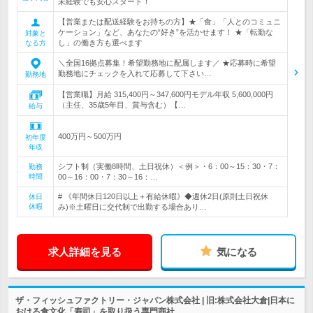
未経験でも安心スタート！
【営業または配送経験をお持ちの方】★「食」「人とのコミュニ
ケーション」など、あなたの“好き”を活かせます！ ★「転勤な
対象と
し」の働き方も選べます
なる方
＼全国16拠点募集！希望勤務地に配属します／ ★応募時に希望
勤務地にチェックを入れて応募して下さい…
勤務地
【営業職】月給 315,400円～347,600円モデル年収 5,600,000円
（主任、35歳5年目、賞与含む）【…
給与
400万円～500万円
初年度
年収
シフト制（実働8時間、土日祝休）＜例＞・6：00～15：30・7：
勤務
時間
00～16：00・7：30～16：…
# 《年間休日120日以上＋有給休暇》◆週休2日(原則土日祝休
休日
休暇
み)※土曜日に交代制で出勤する場合あり…
求人詳細を見る
気になる
ザ・フィッシュファクトリー・ジャパン株式会社 | 旧:株式会社大倉|日本に
おける食文化「寿司」を取り扱う専門商社