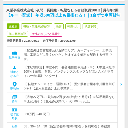
東栄事業株式会社 | 夜間・長距離・転勤なし＆有給取得100％│賞与年2回
【ルート配送】 年収500万以上も目指せる！｜1台ずつ車両貸与
正社員
職種・業種未経験OK
急募
転勤なし
学歴不問
第二新卒歓迎
女性のおしごと掲載中
情報更新日：2026/05/19
終了予定日：
2026/11/09
【配送先は名古屋市及び近隣エリア】カーディーラー、工事現
場、工場などに注文いただいたオイルや燃料を配送する仕事で
仕事内容
す。
【未経験歓迎】学歴不問｜要普通自動車免許（※）★中途入社率
100％！前職：営業、メンテナンススタッフなどほとんどがドラ
対象と
イバー未経験でスタート！
なる方
【 転勤ナシ！マイカー通勤OK！】 愛知県名古屋市中川区富川町
5-2-1 【雇入れ直後】上記事業所…
勤務地
【月給27万円～+賞与年2回 (昨年実績3ヶ月分) 】※試用期間なし
※上記月給には見込み残業代（5万8000円以上、…
給与
320万円～400万円
初年度
年収
05：30～14：30（所定労働時間8時間0分／休憩60分）※残業：
勤務