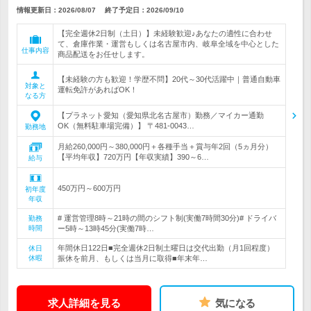
情報更新日：2026/08/07
終了予定日：
2026/09/10
【完全週休2日制（土日）】未経験歓迎♪あなたの適性に合わせ
て、倉庫作業・運営もしくは名古屋市内、岐阜全域を中心とした
仕事内容
商品配送をお任せします。
【未経験の方も歓迎！学歴不問】20代～30代活躍中｜普通自動車
対象と
運転免許があればOK！
なる方
【プラネット愛知（愛知県北名古屋市）勤務／マイカー通勤
OK（無料駐車場完備）】 〒481-0043…
勤務地
月給260,000円～380,000円＋各種手当＋賞与年2回（5ヵ月分）
【平均年収】720万円【年収実績】390～6…
給与
450万円～600万円
初年度
年収
# 運営管理8時～21時の間のシフト制(実働7時間30分)# ドライバ
勤務
時間
ー5時～13時45分(実働7時…
年間休日122日■完全週休2日制土曜日は交代出勤（月1回程度）
休日
休暇
振休を前月、もしくは当月に取得■年末年…
求人詳細を見る
気になる