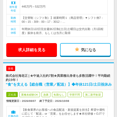
445万円～532万円
初年度
年収
【交替制（シフト制）】就業時間１（商品管理）▼シフト例7：
勤務
時間
00～15：309：00～17：3012：…
年間休日122日完全週休2日制(土日)土曜日は交代出勤（月1回程
休日
休暇
度）振休を前月、もしくは当月に取得
求人詳細を見る
気になる
新着
株式会社海老正 | ★中途入社約7割★異業種出身者も多数活躍中！平均勤続
約19年！
“食”を支える【総合職（営業／配送）】◆年休121日/土日祝休み
正社員
業種未経験OK
急募
転勤なし
学歴不問
第二新卒歓迎
情報更新日：2026/08/07
終了予定日：
2026/10/08
【飲食業界のお客様への食品配送・新規提案を担当】希望や適性
に応じて「配送」or「営業」をお任せします★本社研修＋OJTで
仕事内容