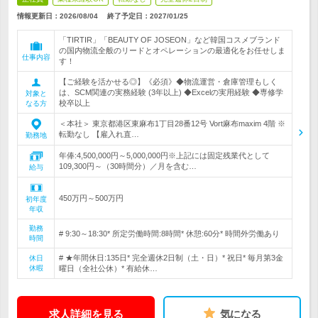
情報更新日：2026/08/04
終了予定日：
2027/01/25
「TIRTIR」「BEAUTY OF JOSEON」など韓国コスメブランド
の国内物流全般のリードとオペレーションの最適化をお任せしま
仕事内容
す！
【ご経験を活かせる◎】《必須》◆物流運営・倉庫管理もしく
は、SCM関連の実務経験 (3年以上) ◆Excelの実用経験 ◆専修学
対象と
校卒以上
なる方
＜本社＞ 東京都港区東麻布1丁目28番12号 Vort麻布maxim 4階 ※
転勤なし 【雇入れ直…
勤務地
年俸:4,500,000円～5,000,000円※上記には固定残業代として
109,300円～（30時間分）／月を含む…
給与
450万円～500万円
初年度
年収
勤務
# 9:30～18:30* 所定労働時間:8時間* 休憩:60分* 時間外労働あり
時間
# ★年間休日:135日* 完全週休2日制（土・日）* 祝日* 毎月第3金
休日
休暇
曜日（全社公休）* 有給休…
求人詳細を見る
気になる