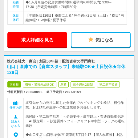
◆1ヵ月単位の変形労働時間制(週平均40時間以内) 9:00～
勤務
時間
17:30（所定労働時間：7時間30分…
【年間休日126日】※暦による* 完全週休2日制（土日）* 祝日* 有
休日
休暇
給休暇* GW休暇* 夏季休暇…
求人詳細を見る
気になる
株式会社大一商会 | 創業50年超！配管資材の専門商社
山口｜倉庫での【倉庫スタッフ】未経験OK★土日祝休★年休
126日
正社員
職種・業種未経験OK
急募
完全週休2日制
第二新卒歓迎
情報更新日：2026/08/06
終了予定日：
2027/01/21
取引先からの発注に応じた倉庫内でのピッキングや検品、梱包作
業、および既存顧客への配送業務をお任せします。
仕事内容
未経験・第二新卒歓迎！＜必須要件＞高卒以上・普通自動車免許
（AT限定可）＜歓迎要件＞フォークリフトや中型トラックの運転
対象と
経験
なる方
◆山口支店 山口県 岩国市 装束町5丁目4‐17 【雇入れ直後】上記