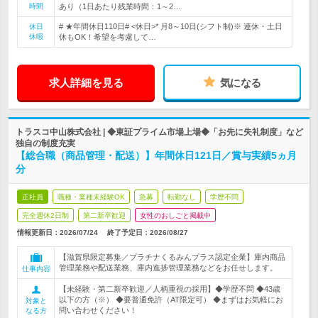
時間
あり（1日あたり残業時間：1～2…
# ★年間休日110日# <休日>* 月8～10日(シフト制)※ 連休・土日
休日
休暇
休もOK！希望を考慮して…
求人詳細を見る
気になる
トラスコ中山株式会社 | ◆東証プライム市場上場◆「お先に失礼制度」など
独自の制度充実
【総合職（商品管理・配送）】年間休日121日／賞与実績5ヵ月
分
正社員
職種・業種未経験OK
急募
転勤なし
学歴不問
完全週休2日制
第二新卒歓迎
女性のおしごと掲載中
情報更新日：2026/07/24
終了予定日：
2026/08/27
【滋賀県限定募集／プラチナくるみんプラス認定企業】庫内商品
管理業務や配送業務、庫内進捗管理業務などをお任せします。
仕事内容
【未経験・第二新卒歓迎／人柄重視の採用】◆学歴不問 ◆43歳
以下の方（※） ◆要普通免許（AT限定可） ◆まずはお気軽にお
対象と
問い合わせください！
なる方