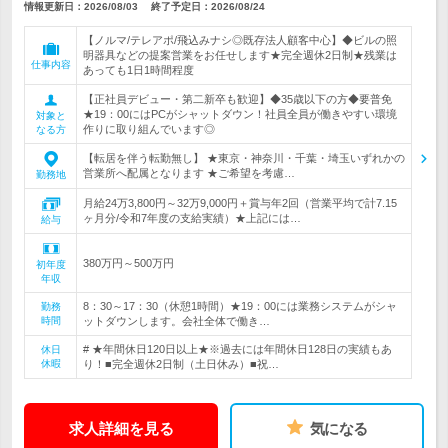
情報更新日：2026/08/03
終了予定日：
2026/08/24
【ノルマ/テレアポ/飛込みナシ◎既存法人顧客中心】◆ビルの照
明器具などの提案営業をお任せします★完全週休2日制★残業は
仕事内容
あっても1日1時間程度
【正社員デビュー・第二新卒も歓迎】◆35歳以下の方◆要普免
★19：00にはPCがシャットダウン！社員全員が働きやすい環境
対象と
作りに取り組んでいます◎
なる方
【転居を伴う転勤無し】 ★東京・神奈川・千葉・埼玉いずれかの
営業所へ配属となります ★ご希望を考慮…
勤務地
月給24万3,800円～32万9,000円＋賞与年2回（営業平均で計7.15
ヶ月分/令和7年度の支給実績）★上記には…
給与
380万円～500万円
初年度
年収
8：30～17：30（休憩1時間）★19：00には業務システムがシャ
勤務
時間
ットダウンします。会社全体で働き…
# ★年間休日120日以上★※過去には年間休日128日の実績もあ
休日
休暇
り！■完全週休2日制（土日休み）■祝…
求人詳細を見る
気になる