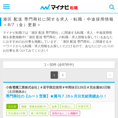
港区 配送 専門商社に関する求人・転職・中途採用情報
＜8/7（金）更新＞
マイナビ転職では「港区 配送 専門商社」に関連する転職・求人・中途採用情
報を多数掲載中!「港区 配送 専門商社」の転職・求人情報を探しているあなた
におすすめのお仕事を掲載しています。「港区 配送 専門商社」に関連するキ
ーワードからも転職・求人情報をお探しいただけるので、あなたにぴったりの
お仕事を見つけてみてください!
1～50件 (全87件中)
1
2
小島電機工業株式会社 | ＃若手限定採用＃年間休日128日＃完全週休2日制
（土日祝休み）
専門商社の【ルート営業】★賞与７.15ヶ月分支給実績あり！
正社員
職種・業種未経験OK
急募
転勤なし
学歴不問
完全週休2日制
第二新卒歓迎
女性のおしごと掲載中