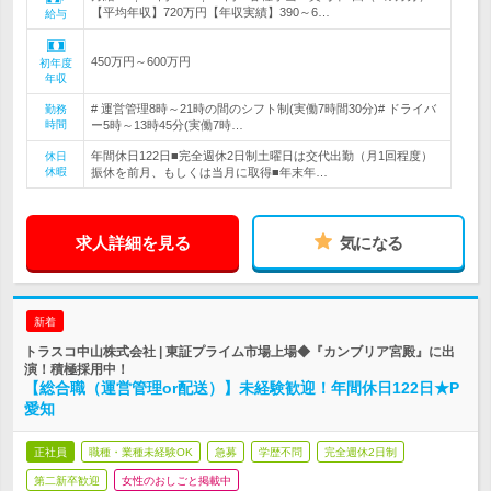
【平均年収】720万円【年収実績】390～6…
給与
450万円～600万円
初年度
年収
# 運営管理8時～21時の間のシフト制(実働7時間30分)# ドライバ
勤務
時間
ー5時～13時45分(実働7時…
年間休日122日■完全週休2日制土曜日は交代出勤（月1回程度）
休日
休暇
振休を前月、もしくは当月に取得■年末年…
求人詳細を見る
気になる
新着
トラスコ中山株式会社 | 東証プライム市場上場◆『カンブリア宮殿』に出
演！積極採用中！
【総合職（運営管理or配送）】未経験歓迎！年間休日122日★P
愛知
正社員
職種・業種未経験OK
急募
学歴不問
完全週休2日制
第二新卒歓迎
女性のおしごと掲載中