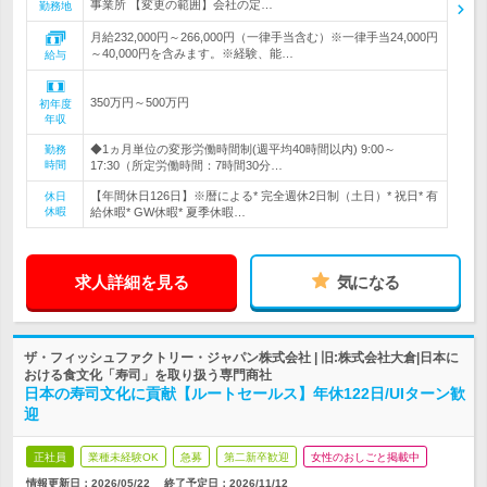
事業所 【変更の範囲】会社の定…
勤務地
月給232,000円～266,000円（一律手当含む）※一律手当24,000円
～40,000円を含みます。※経験、能…
給与
350万円～500万円
初年度
年収
◆1ヵ月単位の変形労働時間制(週平均40時間以内) 9:00～
勤務
時間
17:30（所定労働時間：7時間30分…
【年間休日126日】※暦による* 完全週休2日制（土日）* 祝日* 有
休日
休暇
給休暇* GW休暇* 夏季休暇…
求人詳細を見る
気になる
ザ・フィッシュファクトリー・ジャパン株式会社 | 旧:株式会社大倉|日本に
おける食文化「寿司」を取り扱う専門商社
日本の寿司文化に貢献【ルートセールス】年休122日/UIターン歓
迎
正社員
業種未経験OK
急募
第二新卒歓迎
女性のおしごと掲載中
情報更新日：2026/05/22
終了予定日：
2026/11/12