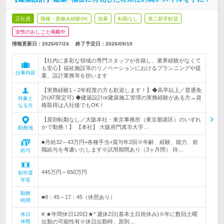
正社員
職種・業種未経験OK
急募
転勤なし
第二新卒歓迎
女性のおしごと掲載中
情報更新日：2026/07/24
終了予定日：
2026/09/10
【社内に多彩な領域の専門スタッフが在籍し、業界経験がなくて
も安心】福祉施設等のリノベーションにおけるプランニングや提
仕事内容
案、設計業務等を担います
【実務経験1～2年程度の方も歓迎します！】◆高卒以上／普通免
許(AT限定可) ◆建築設計or建築施工管理の実務経験がある方→資
対象と
格取得は入社後でもOK！
なる方
【原則転勤なし／大阪本社・東京事務所（東京都港区）のいずれ
かで勤務！】 【本社】 大阪府門真市大字…
勤務地
■月給32～43万円+各種手当+賞与年2回※年齢、経験、能力、前
職給与を考慮いたします※試用期間あり（3ヶ月間） 待…
給与
445万円～650万円
初年度
年収
勤務
■8：45～17：45（休憩あり）
時間
# ★年間休日120日★* 週休2日(基本土日祝休み)※年に数回土曜
休日
休暇
出勤の可能性有※休日出勤時、原則…