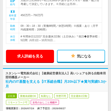
月給37万5,000円～62万5,000円+ 諸手当※スキル・経験・能力を
考慮して決定していきます。※月給には月20…
給与
450万円～750万円
初年度
年収
09：30～18：30（実働8時間／休憩1時間）※残業：あり（月平
勤務
時間
均残業時間：20時間）
# 年間休日122日* 完全週休2日制（土日休み）* 祝日◆夏季休暇：
休日
休暇
5日間（6月1日～10月31日…
求人詳細を見る
気になる
スタンレー電気株式会社 | 【健康経営優良法人】高いシェアを誇る自動車用
照明機器メーカー
社内のIT基盤を支える【IT系総合職】月20h以下★賞与実績5.3か
月
正社員
業種未経験OK
転勤なし
学歴不問
完全週休2日制
リモートワーク可
女性のおしごと掲載中
情報更新日：2026/07/24
終了予定日：
2026/08/27