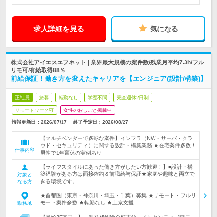
求人詳細を見る
気になる
株式会社アイエスエフネット | 業界最大規模の案件数/残業月平均7.3h/フル
リモ可/有給取得88％
前給保証！働き方を変えたキャリアを【エンジニア(設計/構築)】
正社員
急募
転勤なし
学歴不問
完全週休2日制
リモートワーク可
女性のおしごと掲載中
情報更新日：2026/07/17
終了予定日：
2026/08/27
【マルチベンダーで多彩な案件】インフラ（NW・サーバ・クラ
ウド・セキュリティ）に関する設計・構築業務 ★在宅案件多数！
仕事内容
男性で1年育休の実例あり
【ライフスタイルにあった働き方がしたい方歓迎！】■設計・構
築経験がある方は面接確約＆前職給与保証★家庭や趣味と両立で
対象と
きる環境です。
なる方
★首都圏（東京・神奈川・埼玉・千葉）募集 ★リモート・フルリ
モート案件多数 ★転勤なし ★上京支援…
勤務地