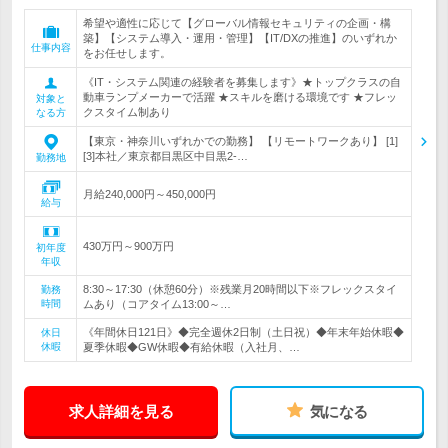
希望や適性に応じて【グローバル情報セキュリティの企画・構
築】【システム導入・運用・管理】【IT/DXの推進】のいずれか
仕事内容
をお任せします。
《IT・システム関連の経験者を募集します》★トップクラスの自
動車ランプメーカーで活躍 ★スキルを磨ける環境です ★フレッ
対象と
クスタイム制あり
なる方
【東京・神奈川いずれかでの勤務】 【リモートワークあり】 [1]
[3]本社／東京都目黒区中目黒2-…
勤務地
月給240,000円～450,000円
給与
430万円～900万円
初年度
年収
8:30～17:30（休憩60分）※残業月20時間以下※フレックスタイ
勤務
時間
ムあり（コアタイム13:00～…
《年間休日121日》◆完全週休2日制（土日祝）◆年末年始休暇◆
休日
休暇
夏季休暇◆GW休暇◆有給休暇（入社月、…
求人詳細を見る
気になる