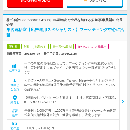
株式会社Leo Sophia Group | 10期連続で増収を続ける多角事業展開の成長
企業
集客統括室【広告運用スペシャリスト】マーケティング中心に活
躍
正社員
急募
転勤なし
完全週休2日制
女性のおしごと掲載中
情報更新日：2026/06/05
終了予定日：
2026/11/26
一つの事業の専任担当として、マーケティング戦略立案から実
行、広告運用やウェブサイトの改善策までを一気通貫でお任せし
仕事内容
ます。
＜必須＞■大卒以上■Google、Yahoo、Metaを中心とした運用型
広告の経験5年程度■運用予算数千万円/月以上を扱ったことのあ
対象と
る経験など
なる方
【転勤なし／U・Iターンも歓迎！】 本社／東京都目黒区下目黒1-
8-1 ARCO TOWER 17…
勤務地
年俸制：1,000万円～1,200万円※管理監督者レイヤーのため固定
残業代支給対象外※能力・経験を考慮し、決定します…
給与
1000万円～1200万円
初年度