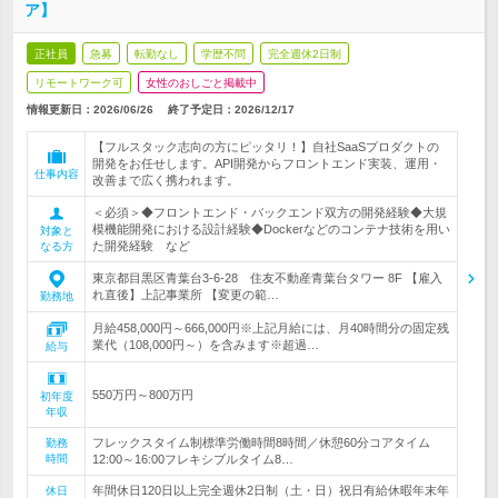
ア】
正社員
急募
転勤なし
学歴不問
完全週休2日制
リモートワーク可
女性のおしごと掲載中
情報更新日：2026/06/26
終了予定日：
2026/12/17
【フルスタック志向の方にピッタリ！】自社SaaSプロダクトの
開発をお任せします。API開発からフロントエンド実装、運用・
仕事内容
改善まで広く携われます。
＜必須＞◆フロントエンド・バックエンド双方の開発経験◆大規
模機能開発における設計経験◆Dockerなどのコンテナ技術を用い
対象と
た開発経験 など
なる方
東京都目黒区青葉台3-6-28 住友不動産青葉台タワー 8F 【雇入
れ直後】上記事業所 【変更の範…
勤務地
月給458,000円～666,000円※上記月給には、月40時間分の固定残
業代（108,000円～）を含みます※超過…
給与
550万円～800万円
初年度
年収
フレックスタイム制標準労働時間8時間／休憩60分コアタイム
勤務
時間
12:00～16:00フレキシブルタイム8…
年間休日120日以上完全週休2日制（土・日）祝日有給休暇年末年
休日