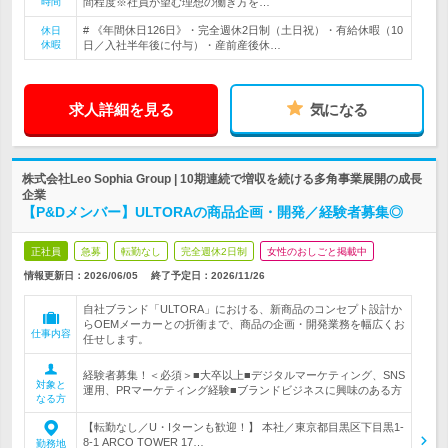
時間
間程度※社員が望む理想の働き方を…
# 《年間休日126日》・完全週休2日制（土日祝）・有給休暇（10
休日
休暇
日／入社半年後に付与）・産前産後休…
求人詳細を見る
気になる
株式会社Leo Sophia Group | 10期連続で増収を続ける多角事業展開の成長
企業
【P&Dメンバー】ULTORAの商品企画・開発／経験者募集◎
正社員
急募
転勤なし
完全週休2日制
女性のおしごと掲載中
情報更新日：2026/06/05
終了予定日：
2026/11/26
自社ブランド「ULTORA」における、新商品のコンセプト設計か
らOEMメーカーとの折衝まで、商品の企画・開発業務を幅広くお
仕事内容
任せします。
経験者募集！＜必須＞■大卒以上■デジタルマーケティング、SNS
対象と
運用、PRマーケティング経験■ブランドビジネスに興味のある方
なる方
【転勤なし／U・Iターンも歓迎！】 本社／東京都目黒区下目黒1-
8-1 ARCO TOWER 17…
勤務地