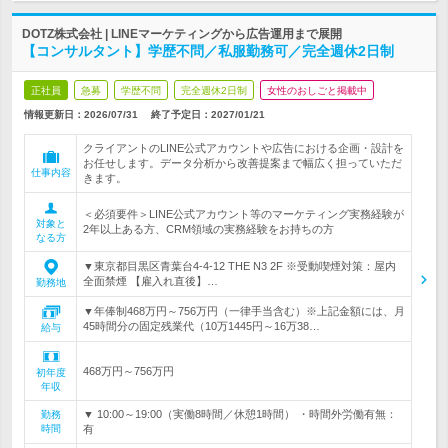
DOTZ株式会社 | LINEマーケティングから広告運用まで展開
【コンサルタント】学歴不問／私服勤務可／完全週休2日制
正社員
急募
学歴不問
完全週休2日制
女性のおしごと掲載中
情報更新日：2026/07/31
終了予定日：
2027/01/21
クライアントのLINE公式アカウントや広告における企画・設計を
お任せします。データ分析から改善提案まで幅広く担っていただ
仕事内容
きます。
＜必須要件＞LINE公式アカウント等のマーケティング実務経験が
対象と
2年以上ある方、CRM領域の実務経験をお持ちの方
なる方
▼東京都目黒区青葉台4-4-12 THE N3 2F ※受動喫煙対策：屋内
全面禁煙 【雇入れ直後】…
勤務地
▼年俸制468万円～756万円（一律手当含む）※上記金額には、月
45時間分の固定残業代（10万1445円～16万38…
給与
468万円～756万円
初年度
年収
▼ 10:00～19:00（実働8時間／休憩1時間） ・時間外労働有無：
勤務
時間
有