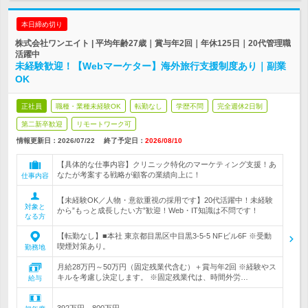
本日締め切り
株式会社ワンエイト | 平均年齢27歳｜賞与年2回｜年休125日｜20代管理職
活躍中
未経験歓迎！【Webマーケター】海外旅行支援制度あり｜副業
OK
正社員
職種・業種未経験OK
転勤なし
学歴不問
完全週休2日制
第二新卒歓迎
リモートワーク可
情報更新日：2026/07/22
終了予定日：
2026/08/10
【具体的な仕事内容】クリニック特化のマーケティング支援！あ
なたが考案する戦略が顧客の業績向上に！
仕事内容
【未経験OK／人物・意欲重視の採用です】20代活躍中！未経験
対象と
から”もっと成長したい方”歓迎！Web・IT知識は不問です！
なる方
【転勤なし】■本社 東京都目黒区中目黒3-5-5 NFビル6F ※受動
喫煙対策あり。
勤務地
月給28万円～50万円（固定残業代含む）＋賞与年2回 ※経験やス
キルを考慮し決定します。 ※固定残業代は、時間外労…
給与
392万円～800万円