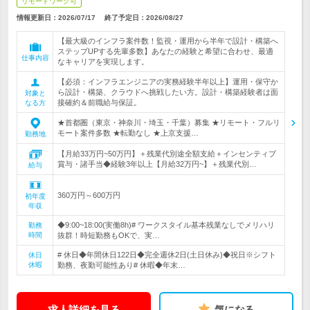
リモートワーク可
情報更新日：2026/07/17
終了予定日：
2026/08/27
【最大級のインフラ案件数！監視・運用から半年で設計・構築へ
ステップUPする先輩多数】あなたの経験と希望に合わせ、最適
仕事内容
なキャリアを実現します。
【必須：インフラエンジニアの実務経験半年以上】運用・保守か
ら設計・構築、クラウドへ挑戦したい方。設計・構築経験者は面
対象と
接確約＆前職給与保証。
なる方
★首都圏（東京・神奈川・埼玉・千葉）募集 ★リモート・フルリ
モート案件多数 ★転勤なし ★上京支援…
勤務地
【月給33万円~50万円】＋残業代別途全額支給＋インセンティブ
賞与・諸手当◆経験3年以上【月給32万円~】＋残業代別…
給与
360万円～600万円
初年度
年収
◆9:00~18:00(実働8h)# ワークスタイル基本残業なしでメリハリ
勤務
時間
抜群！時短勤務もOKで、実…
# 休日◆年間休日122日◆完全週休2日(土日休み)◆祝日※シフト
休日
休暇
勤務、夜勤可能性あり# 休暇◆年末…
求人詳細を見る
気になる