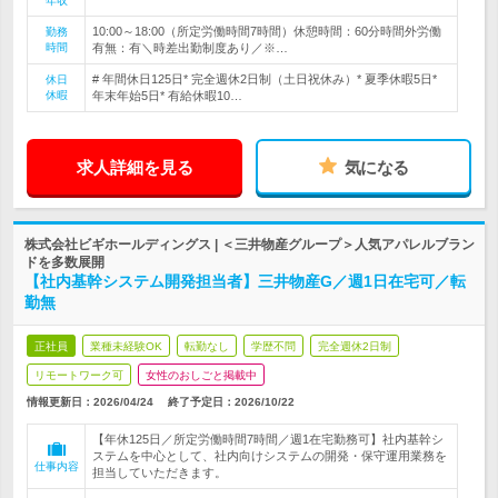
年収
10:00～18:00（所定労働時間7時間）休憩時間：60分時間外労働
勤務
時間
有無：有＼時差出勤制度あり／※…
# 年間休日125日* 完全週休2日制（土日祝休み）* 夏季休暇5日*
休日
休暇
年末年始5日* 有給休暇10…
求人詳細を見る
気になる
株式会社ビギホールディングス | ＜三井物産グループ＞人気アパレルブラン
ドを多数展開
【社内基幹システム開発担当者】三井物産G／週1日在宅可／転
勤無
正社員
業種未経験OK
転勤なし
学歴不問
完全週休2日制
リモートワーク可
女性のおしごと掲載中
情報更新日：2026/04/24
終了予定日：
2026/10/22
【年休125日／所定労働時間7時間／週1在宅勤務可】社内基幹シ
ステムを中心として、社内向けシステムの開発・保守運用業務を
仕事内容
担当していただきます。