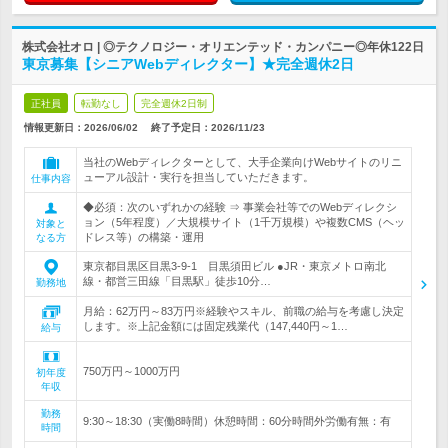
株式会社オロ | ◎テクノロジー・オリエンテッド・カンパニー◎年休122日
東京募集【シニアWebディレクター】★完全週休2日
正社員
転勤なし
完全週休2日制
情報更新日：2026/06/02
終了予定日：
2026/11/23
当社のWebディレクターとして、大手企業向けWebサイトのリニ
ューアル設計・実行を担当していただきます。
仕事内容
◆必須：次のいずれかの経験 ⇒ 事業会社等でのWebディレクシ
ョン（5年程度）／大規模サイト（1千万規模）や複数CMS（ヘッ
対象と
ドレス等）の構築・運用
なる方
東京都目黒区目黒3‐9‐1 目黒須田ビル ●JR・東京メトロ南北
線・都営三田線「目黒駅」徒歩10分…
勤務地
月給：62万円～83万円※経験やスキル、前職の給与を考慮し決定
します。※上記金額には固定残業代（147,440円～1…
給与
750万円～1000万円
初年度
年収
勤務
9:30～18:30（実働8時間）休憩時間：60分時間外労働有無：有
時間