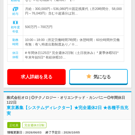
勤務地
月給：300,000円～536,080円※固定残業代（月20時間分、58,000
円～76,040円）含む※超過分は別…
給与
500万円～700万円
初年度
年収
10:00～18:00（所定労働時間7時間）休憩時間：60分時間外労働
勤務
時間
有無：有＼時差出勤制度あり／※…
# 年間休日125日* 完全週休2日制（土日祝休み）* 夏季休暇5日*
休日
休暇
年末年始5日* 有給休暇10…
求人詳細を見る
気になる
株式会社オロ | ◎テクノロジー・オリエンテッド・カンパニー◎年間休日
122日
東京募集【システムディレクター】★完全週休2日 ★各種手当充
実
正社員
完全週休2日制
情報更新日：2026/06/03
終了予定日：
2026/10/05