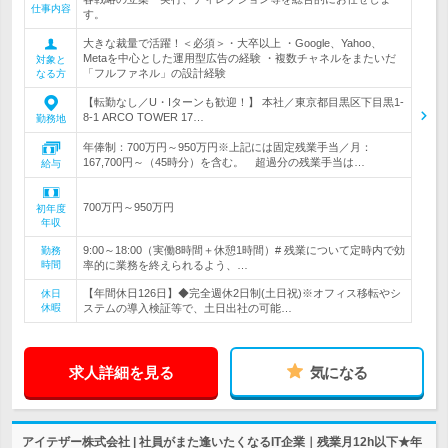
仕事内容
す。
大きな裁量で活躍！＜必須＞・大卒以上 ・Google、Yahoo、
Metaを中心とした運用型広告の経験 ・複数チャネルをまたいだ
対象と
「フルファネル」の設計経験
なる方
【転勤なし／U・Iターンも歓迎！】 本社／東京都目黒区下目黒1-
8-1 ARCO TOWER 17…
勤務地
年俸制：700万円～950万円※上記には固定残業手当／月：
167,700円～（45時分）を含む。 超過分の残業手当は…
給与
700万円～950万円
初年度
年収
9:00～18:00（実働8時間＋休憩1時間）# 残業について定時内で効
勤務
時間
率的に業務を終えられるよう、…
【年間休日126日】◆完全週休2日制(土日祝)※オフィス移転やシ
休日
休暇
ステムの導入検証等で、土日出社の可能…
求人詳細を見る
気になる
アイテザー株式会社 | 社員がまた逢いたくなるIT企業｜残業月12h以下★年