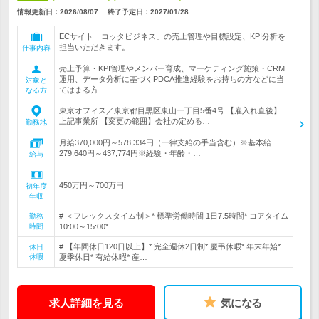
情報更新日：2026/08/07
終了予定日：
2027/01/28
ECサイト「コッタビジネス」の売上管理や目標設定、KPI分析を
担当いただきます。
仕事内容
売上予算・KPI管理やメンバー育成、マーケティング施策・CRM
運用、データ分析に基づくPDCA推進経験をお持ちの方などに当
対象と
てはまる方
なる方
東京オフィス／東京都目黒区東山一丁目5番4号 【雇入れ直後】
上記事業所 【変更の範囲】会社の定める…
勤務地
月給370,000円～578,334円（一律支給の手当含む）※基本給
279,640円～437,774円※経験・年齢・…
給与
450万円～700万円
初年度
年収
# ＜フレックスタイム制＞* 標準労働時間 1日7.5時間* コアタイム
勤務
時間
10:00～15:00* …
# 【年間休日120日以上】* 完全週休2日制* 慶弔休暇* 年末年始*
休日
休暇
夏季休日* 有給休暇* 産…
求人詳細を見る
気になる