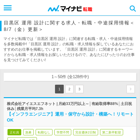
目黒区 運用 設計に関する求人・転職・中途採用情報＜
8/7（金）更新＞
マイナビ転職では「目黒区 運用 設計」に関連する転職・求人・中途採用情報
を多数掲載中!「目黒区 運用 設計」の転職・求人情報を探しているあなたにお
すすめのお仕事を掲載しています。「目黒区 運用 設計」に関連するキーワー
ドからも転職・求人情報をお探しいただけるので、あなたにぴったりのお仕事
を見つけてみてください!
1～50件 (全128件中)
1
2
3
株式会社アイエスエフネット | 月給33万円以上～│有給取得率88%│土日祝
休み│残業月平均7.3h
【インフラエンジニア】運用・保守から設計・構築へ！リモート
OK
正社員
急募
転勤なし
学歴不問
完全週休2日制
第二新卒歓迎