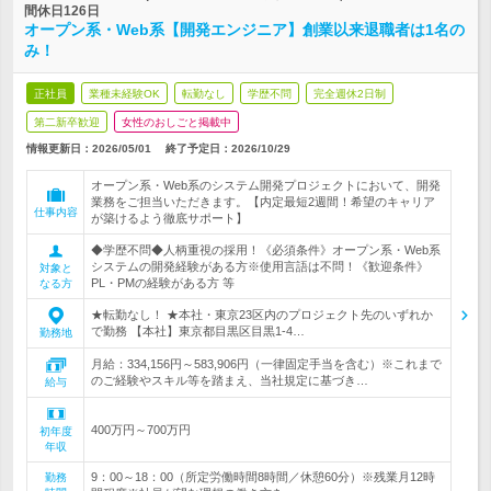
間休日126日
オープン系・Web系【開発エンジニア】創業以来退職者は1名の
み！
正社員
業種未経験OK
転勤なし
学歴不問
完全週休2日制
第二新卒歓迎
女性のおしごと掲載中
情報更新日：2026/05/01
終了予定日：
2026/10/29
オープン系・Web系のシステム開発プロジェクトにおいて、開発
業務をご担当いただきます。【内定最短2週間！希望のキャリア
仕事内容
が築けるよう徹底サポート】
◆学歴不問◆人柄重視の採用！《必須条件》オープン系・Web系
システムの開発経験がある方※使用言語は不問！《歓迎条件》
対象と
PL・PMの経験がある方 等
なる方
★転勤なし！ ★本社・東京23区内のプロジェクト先のいずれか
で勤務 【本社】東京都目黒区目黒1-4…
勤務地
月給：334,156円～583,906円（一律固定手当を含む）※これまで
のご経験やスキル等を踏まえ、当社規定に基づき…
給与
400万円～700万円
初年度
年収
9：00～18：00（所定労働時間8時間／休憩60分）※残業月12時
勤務