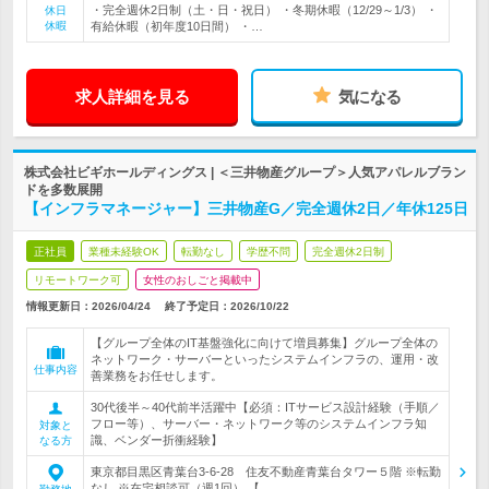
・完全週休2日制（土・日・祝日） ・冬期休暇（12/29～1/3） ・
休日
休暇
有給休暇（初年度10日間） ・…
求人詳細を見る
気になる
株式会社ビギホールディングス | ＜三井物産グループ＞人気アパレルブラン
ドを多数展開
【インフラマネージャー】三井物産G／完全週休2日／年休125日
正社員
業種未経験OK
転勤なし
学歴不問
完全週休2日制
リモートワーク可
女性のおしごと掲載中
情報更新日：2026/04/24
終了予定日：
2026/10/22
【グループ全体のIT基盤強化に向けて増員募集】グループ全体の
ネットワーク・サーバーといったシステムインフラの、運用・改
仕事内容
善業務をお任せします。
30代後半～40代前半活躍中【必須：ITサービス設計経験（手順／
フロー等）、サーバー・ネットワーク等のシステムインフラ知
対象と
識、ベンダー折衝経験】
なる方
東京都目黒区青葉台3-6-28 住友不動産青葉台タワー５階 ※転勤
なし ※在宅相談可（週1回） 【…