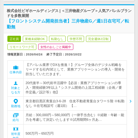
株式会社ビギホールディングス | ＜三井物産グループ＞人気アパレルブラン
ドを多数展開
【フロントシステム開発担当者】三井物産G／週1日在宅可／転
勤無
正社員
業種未経験OK
転勤なし
学歴不問
完全週休2日制
リモートワーク可
女性のおしごと掲載中
情報更新日：2026/04/24
終了予定日：
2026/10/22
【アパレル業界でDXを推進！】グループ全体のデジタル戦略を
リードする社内SEとして、業務アプリケーションの導入・開発を
仕事内容
担当していただきます。
20代後半～30代前半活躍中【必須：業務アプリケーションの導
入・開発経験3年以上 * システム開発の上流工程経験（企画／要
対象と
件定義／設計等）他】
なる方
東京都目黒区青葉台3-6-28 住友不動産青葉台タワー５階 ※転勤
なし ※在宅相談可（週1回） 【…
勤務地
月給：300,000円～580,000円（一律手当含む）※経験・年齢・能
力を考慮して決定いたします※試用期間6ヶ月あ…
給与
500万円～650万円
初年度