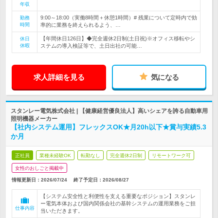
年収
9:00～18:00（実働8時間＋休憩1時間）# 残業について定時内で効
勤務
時間
率的に業務を終えられるよう、…
【年間休日126日】◆完全週休2日制(土日祝)※オフィス移転やシ
休日
休暇
ステムの導入検証等で、土日出社の可能…
求人詳細を見る
気になる
スタンレー電気株式会社 | 【健康経営優良法人】高いシェアを誇る自動車用
照明機器メーカー
【社内システム運用】フレックスOK★月20h以下★賞与実績5.3
か月
正社員
業種未経験OK
転勤なし
完全週休2日制
リモートワーク可
女性のおしごと掲載中
情報更新日：2026/07/24
終了予定日：
2026/08/27
【システム安全性と利便性を支える重要なポジション】スタンレ
ー電気本体および国内関係会社の基幹システムの運用業務をご担
仕事内容
当いただきます。