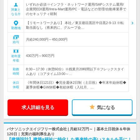
いずれか必須⇒インフラ・ネットワーク運用/SAPシステム運用/
企業間EDI運用/Intra-Mart運用/PC・電話などの管理/自動車業界で
対象と
のセキュリティ統制
なる方
【リモートワークあり】 本社／東京都目黒区中目黒2-9-13 ※転
勤当面なし（将来的に、グループ会…
勤務地
月給240,000円～450,000円
給与
430万円～900万円
初年度
年収
8:30～17:30（休憩60分）※残業月20時間以下※フレックスタイ
勤務
時間
ムあり（コアタイム13:00～…
《年間休日121日》◆完全週休2日制（土日祝）◆年末年始休暇◆
休日
休暇
夏季休暇◆GW休暇◆有給休暇（入社月、…
求人詳細を見る
気になる
パナソニックエイジフリー株式会社 | 月給32万円～｜基本土日祝休＆年休
120日｜充実の福利厚生あり
【建築設計】建築×福祉に特化した将来性の高いスキルを手に！