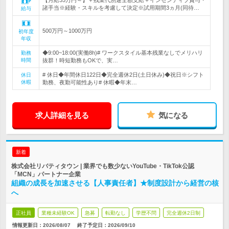
【月給35万円～】＋残業代別途全額支給＋インセンティブ賞与・
諸手当※経験・スキルを考慮して決定※試用期間3ヵ月(同待…
給与
500万円～1000万円
初年度
年収
◆9:00~18:00(実働8h)# ワークスタイル基本残業なしでメリハリ
勤務
時間
抜群！時短勤務もOKで、実…
# 休日◆年間休日122日◆完全週休2日(土日休み)◆祝日※シフト
休日
休暇
勤務、夜勤可能性あり# 休暇◆年末…
求人詳細を見る
気になる
新着
株式会社リバティタウン | 業界でも数少ないYouTube・TikTok公認
「MCN」パートナー企業
組織の成長を加速させる【人事責任者】★制度設計から経営の核
へ
正社員
業種未経験OK
急募
転勤なし
学歴不問
完全週休2日制
情報更新日：2026/08/07
終了予定日：
2026/09/10