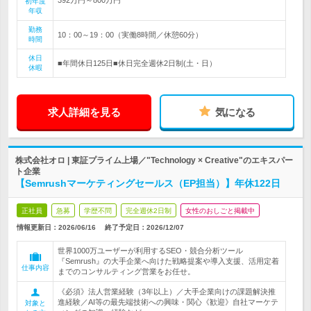
初年度
年収
勤務
10：00～19：00（実働8時間／休憩60分）
時間
休日
■年間休日125日■休日完全週休2日制(土・日）
休暇
求人詳細を見る
気になる
株式会社オロ | 東証プライム上場／"Technology × Creative"のエキスパー
ト企業
【Semrushマーケティングセールス（EP担当）】年休122日
正社員
急募
学歴不問
完全週休2日制
女性のおしごと掲載中
情報更新日：2026/06/16
終了予定日：
2026/12/07
世界1000万ユーザーが利用するSEO・競合分析ツール
『Semrush』の大手企業へ向けた戦略提案や導入支援、活用定着
仕事内容
までのコンサルティング営業をお任せ。
《必須》法人営業経験（3年以上）／大手企業向けの課題解決推
進経験／AI等の最先端技術への興味・関心《歓迎》自社マーケテ
対象と