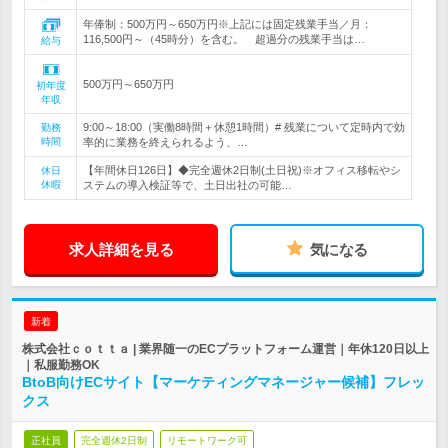
年俸制：500万円～650万円※上記には固定残業手当／月：
116,500円～（45時分）を含む。 超過分の残業手当は…
給与
500万円～650万円
初年度
年収
9:00～18:00（実働8時間＋休憩1時間）# 残業について定時内で効
勤務
時間
率的に業務を終えられるよう、…
【年間休日126日】◆完全週休2日制(土日祝)※オフィス移転やシ
休日
休暇
ステムの導入検証等で、土日出社の可能…
求人詳細を見る
気になる
新着
株式会社ｃｏｔｔａ | 業界随一のECプラットフォーム運営｜年休120日以上
｜私服勤務OK
BtoB向けECサイト【マーケティングマネージャー候補】フレッ
クス
正社員
完全週休2日制
リモートワーク可