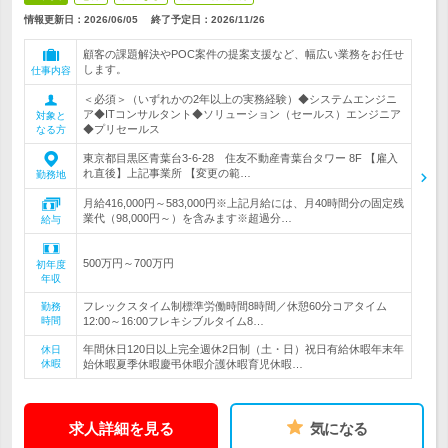
情報更新日：2026/06/05
終了予定日：
2026/11/26
顧客の課題解決やPOC案件の提案支援など、幅広い業務をお任せ
します。
仕事内容
＜必須＞（いずれかの2年以上の実務経験）◆システムエンジニ
ア◆ITコンサルタント◆ソリューション（セールス）エンジニア
対象と
◆プリセールス
なる方
東京都目黒区青葉台3-6-28 住友不動産青葉台タワー 8F 【雇入
れ直後】上記事業所 【変更の範…
勤務地
月給416,000円～583,000円※上記月給には、月40時間分の固定残
業代（98,000円～）を含みます※超過分…
給与
500万円～700万円
初年度
年収
フレックスタイム制標準労働時間8時間／休憩60分コアタイム
勤務
時間
12:00～16:00フレキシブルタイム8…
年間休日120日以上完全週休2日制（土・日）祝日有給休暇年末年
休日
休暇
始休暇夏季休暇慶弔休暇介護休暇育児休暇…
求人詳細を見る
気になる