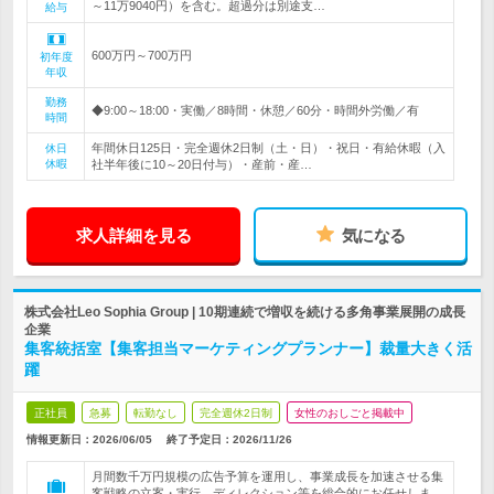
～11万9040円）を含む。超過分は別途支…
給与
600万円～700万円
初年度
年収
勤務
◆9:00～18:00・実働／8時間・休憩／60分・時間外労働／有
時間
年間休日125日・完全週休2日制（土・日）・祝日・有給休暇（入
休日
休暇
社半年後に10～20日付与）・産前・産…
求人詳細を見る
気になる
株式会社Leo Sophia Group | 10期連続で増収を続ける多角事業展開の成長
企業
集客統括室【集客担当マーケティングプランナー】裁量大きく活
躍
正社員
急募
転勤なし
完全週休2日制
女性のおしごと掲載中
情報更新日：2026/06/05
終了予定日：
2026/11/26
月間数千万円規模の広告予算を運用し、事業成長を加速させる集
客戦略の立案・実行、ディレクション等を総合的にお任せしま