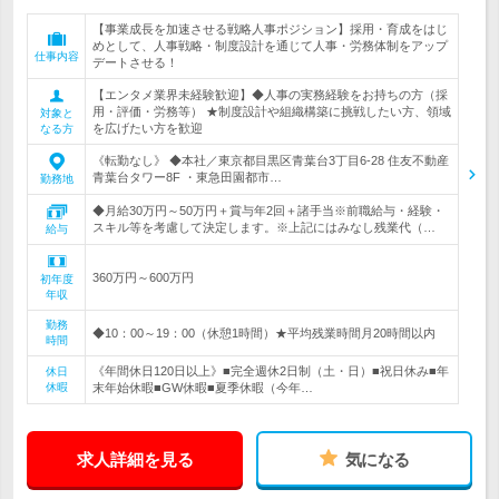
【事業成長を加速させる戦略人事ポジション】採用・育成をはじ
めとして、人事戦略・制度設計を通じて人事・労務体制をアップ
仕事内容
デートさせる！
【エンタメ業界未経験歓迎】◆人事の実務経験をお持ちの方（採
用・評価・労務等） ★制度設計や組織構築に挑戦したい方、領域
対象と
を広げたい方を歓迎
なる方
《転勤なし》 ◆本社／東京都目黒区青葉台3丁目6-28 住友不動産
青葉台タワー8F ・東急田園都市…
勤務地
◆月給30万円～50万円＋賞与年2回＋諸手当※前職給与・経験・
スキル等を考慮して決定します。※上記にはみなし残業代（…
給与
360万円～600万円
初年度
年収
勤務
◆10：00～19：00（休憩1時間）★平均残業時間月20時間以内
時間
《年間休日120日以上》■完全週休2日制（土・日）■祝日休み■年
休日
休暇
末年始休暇■GW休暇■夏季休暇（今年…
求人詳細を見る
気になる