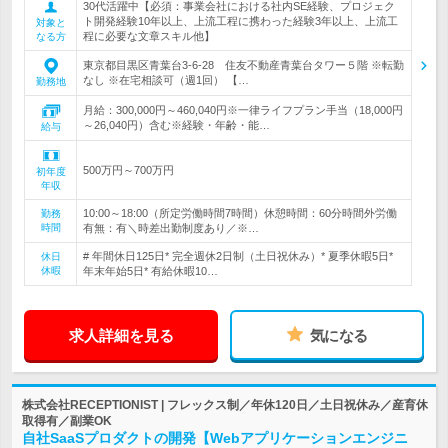
30代活躍中【必須：事業会社における社内SE経験、プロジェク
ト開発経験10年以上、上流工程に携わった経験3年以上、上流工
対象と
程に必要な文章スキル他】
なる方
東京都目黒区青葉台3-6-28 住友不動産青葉台タワー５階 ※転勤
なし ※在宅相談可（週1回） 【…
勤務地
月給：300,000円～460,040円※一律ライフプラン手当（18,000円
～26,040円）含む※経験・年齢・能…
給与
500万円～700万円
初年度
年収
10:00～18:00（所定労働時間7時間）休憩時間：60分時間外労働
勤務
時間
有無：有＼時差出勤制度あり／※…
# 年間休日125日* 完全週休2日制（土日祝休み）* 夏季休暇5日*
休日
休暇
年末年始5日* 有給休暇10…
求人詳細を見る
気になる
株式会社RECEPTIONIST | フレックス制／年休120日／土日祝休み／産育休
取得有／副業OK
自社SaaSプロダクトの開発【Webアプリケーションエンジニ