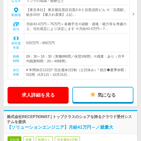
ィングの知識・経験など
なる方
【東京本社】 東京都目黒区目黒3-9-1 目黒須田ビル ※「目黒駅」
徒歩10分 【雇入れ直後】上記…
勤務地
月給43.4万円～75万円＋各種手当※経験・資格・能力等を考慮の
上、当社規定により決定します ※月給43.4万円～7…
給与
520万円～900万円
初年度
年収
09：30～18：30（実働8時間／休憩1時間）※残業：あり（月平
勤務
時間
均残業時間：20～40時間）
# 年間休日122日* 完全週休2日制（土日休み）* 祝日◆夏季休暇：
休日
休暇
5日間（6月1日～10月31日…
求人詳細を見る
気になる
株式会社RECEPTIONIST | トップクラスのシェアを誇るクラウド受付シス
テムを提供
【ソリューションエンジニア】月給41万円～／裁量大
正社員
急募
転勤なし
完全週休2日制