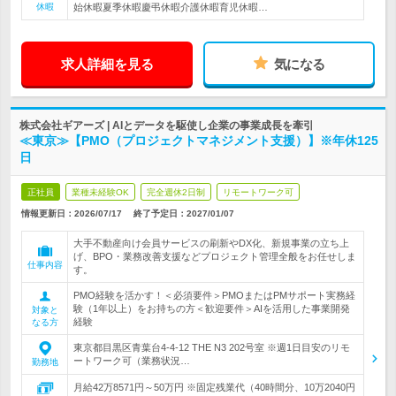
休暇
始休暇夏季休暇慶弔休暇介護休暇育児休暇…
求人詳細を見る
気になる
株式会社ギアーズ | AIとデータを駆使し企業の事業成長を牽引
≪東京≫【PMO（プロジェクトマネジメント支援）】※年休125
日
正社員
業種未経験OK
完全週休2日制
リモートワーク可
情報更新日：2026/07/17
終了予定日：
2027/01/07
大手不動産向け会員サービスの刷新やDX化、新規事業の立ち上
げ、BPO・業務改善支援などプロジェクト管理全般をお任せしま
仕事内容
す。
PMO経験を活かす！＜必須要件＞PMOまたはPMサポート実務経
験（1年以上）をお持ちの方＜歓迎要件＞AIを活用した事業開発
対象と
経験
なる方
東京都目黒区青葉台4-4-12 THE N3 202号室 ※週1日目安のリモ
ートワーク可（業務状況…
勤務地
月給42万8571円～50万円 ※固定残業代（40時間分、10万2040円