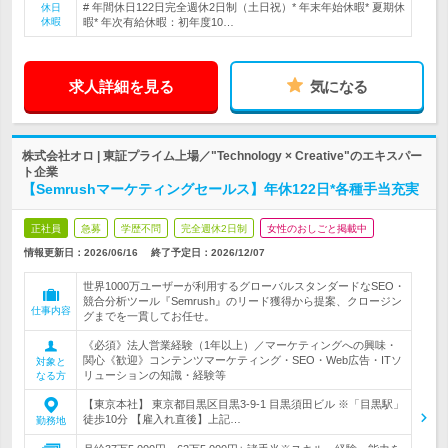
# 年間休日122日完全週休2日制（土日祝）* 年末年始休暇* 夏期休
休日
休暇
暇* 年次有給休暇：初年度10…
求人詳細を見る
気になる
株式会社オロ | 東証プライム上場／"Technology × Creative"のエキスパー
ト企業
【Semrushマーケティングセールス】年休122日*各種手当充実
正社員
急募
学歴不問
完全週休2日制
女性のおしごと掲載中
情報更新日：2026/06/16
終了予定日：
2026/12/07
世界1000万ユーザーが利用するグローバルスタンダードなSEO・
競合分析ツール『Semrush』のリード獲得から提案、クロージン
仕事内容
グまでを一貫してお任せ。
《必須》法人営業経験（1年以上）／マーケティングへの興味・
関心《歓迎》コンテンツマーケティング・SEO・Web広告・ITソ
対象と
リューションの知識・経験等
なる方
【東京本社】 東京都目黒区目黒3-9-1 目黒須田ビル ※「目黒駅」
徒歩10分 【雇入れ直後】上記…
勤務地