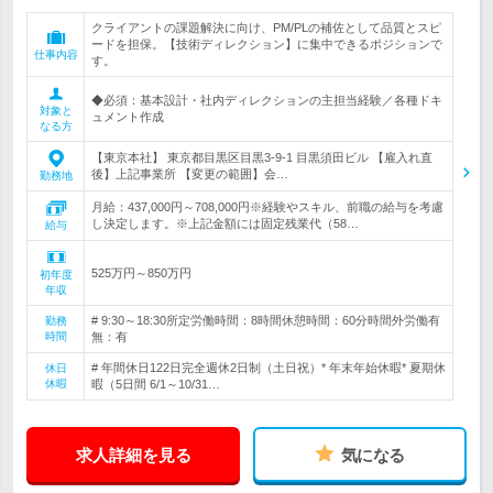
クライアントの課題解決に向け、PM/PLの補佐として品質とスピ
ードを担保。【技術ディレクション】に集中できるポジションで
仕事内容
す。
◆必須：基本設計・社内ディレクションの主担当経験／各種ドキ
対象と
ュメント作成
なる方
【東京本社】 東京都目黒区目黒3-9-1 目黒須田ビル 【雇入れ直
後】上記事業所 【変更の範囲】会…
勤務地
月給：437,000円～708,000円※経験やスキル、前職の給与を考慮
し決定します。※上記金額には固定残業代（58…
給与
525万円～850万円
初年度
年収
# 9:30～18:30所定労働時間：8時間休憩時間：60分時間外労働有
勤務
時間
無：有
# 年間休日122日完全週休2日制（土日祝）* 年末年始休暇* 夏期休
休日
休暇
暇（5日間 6/1～10/31…
求人詳細を見る
気になる