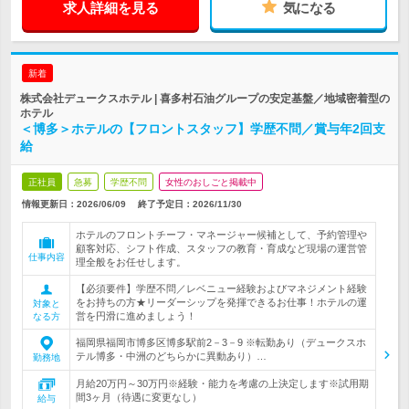
求人詳細を見る
気になる
新着
株式会社デュークスホテル | 喜多村石油グループの安定基盤／地域密着型の
ホテル
＜博多＞ホテルの【フロントスタッフ】学歴不問／賞与年2回支
給
正社員
急募
学歴不問
女性のおしごと掲載中
情報更新日：2026/06/09
終了予定日：
2026/11/30
ホテルのフロントチーフ・マネージャー候補として、予約管理や
顧客対応、シフト作成、スタッフの教育・育成など現場の運営管
仕事内容
理全般をお任せします。
【必須要件】学歴不問／レベニュー経験およびマネジメント経験
をお持ちの方★リーダーシップを発揮できるお仕事！ホテルの運
対象と
営を円滑に進めましょう！
なる方
福岡県福岡市博多区博多駅前2－3－9 ※転勤あり（デュークスホ
テル博多・中洲のどちらかに異動あり）…
勤務地
月給20万円～30万円※経験・能力を考慮の上決定します※試用期
間3ヶ月（待遇に変更なし）
給与