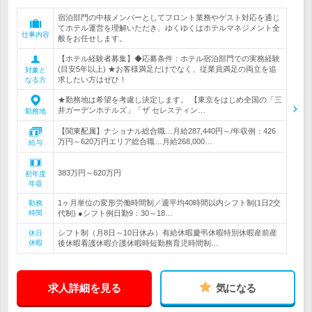
宿泊部門の中核メンバーとしてフロント業務やゲスト対応を通じ
てホテル運営を理解いただき、ゆくゆくはホテルマネジメント全
仕事内容
般をお任せします。
【ホテル経験者募集】◆応募条件：ホテル宿泊部門での実務経験
(目安5年以上) ★お客様満足だけでなく、従業員満足の両立を追
対象と
求したい方はぜひ！
なる方
★勤務地は希望を考慮し決定します。 【東京をはじめ全国の「三
井ガーデンホテルズ」「ザ セレスティン…
勤務地
【関東配属】ナショナル総合職…月給287,440円～/年収例：426
万円～620万円エリア総合職…月給268,000…
給与
383万円～620万円
初年度
年収
1ヶ月単位の変形労働時間制／週平均40時間以内シフト制(1日2交
勤務
時間
代制) ●シフト例日勤9：30～18…
シフト制（月8日～10日休み）有給休暇慶弔休暇特別休暇産前産
休日
休暇
後休暇看護休暇介護休暇時短勤務育児時間制…
求人詳細を見る
気になる