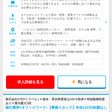
フロントレセプション、カフェ＆レストランサービス、ブックス
トアなどマルチに活躍できます。ホテルの業務において責任のあ
仕事内容
る仕事をお任せします。
ホテルやレストランなど宿泊・料飲・接客サービスの経験ある
方、大歓迎！未経験の方でもまずはご応募下さい。キャリアアッ
対象と
プ出来る仕事環境です。
なる方
「ハタゴイン静岡吉田インター」・嬉野温泉「ホテル桜 嬉野」で
重点募集！ ＜ハタゴイン静岡吉田イン…
勤務地
月給22万～25万円※マネージャー・リーダー経験のある方は月給
26万～35万円※上記基準額をベースに、経験・能力・前…
給与
1カ月単位の変形労働時間制（1日平均実働8.0時間／週平均40時
勤務
時間
間以内）※残業は、月平均5～15時間…
休日
年間休日107日（各月8～9日）有給休暇、特別休暇
休暇
求人詳細を見る
気になる
株式会社STEPトラベル | ▼産休・育休希望者は100％取得▼時短勤務制度
あり▼賞与最大3回
旅行業界×オフィスワーク♪【事務スタッフ】年休120日/転勤なし