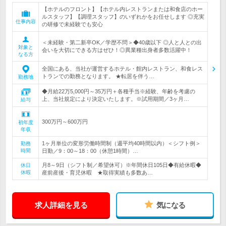
【ホテルのフロント】【ホテル内レストランまたは和食店のホー
ルスタッフ】【調理スタッフ】のいずれかをお任せします ◎充実
仕事内容
の研修で未経験でも安心
＜未経験・第二新卒OK／学歴不問＞◆40歳以下 ◎人と人との出
対象と
会いを大切にできる方はぜひ！◎異業種出身者多数活躍中！
なる方
全国にある、当社が運営するホテル・館内レストラン、和食レス
トランでの勤務となります。 ★転居を伴う…
勤務地
◆月給22万5,000円～35万円＋各種手当※経験、年齢を考慮の
上、当社規定により決定いたします。※試用期間／3ヶ月…
給与
300万円～600万円
初年度
年収
1ヶ月単位の変形労働時間制（週平均40時間以内）＜シフト例＞
勤務
時間
日勤／9：00～18：00（休憩1時間）…
月8～9日（シフト制／希望休可）※年間休日105日◆有給休暇◆
休日
休暇
産前産後・育児休暇 ★取得実績も多数あ…
求人詳細を見る
気になる