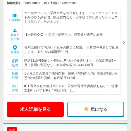
情報更新日：2026/08/07
終了予定日：
2027/01/28
ホテルのフロント業務全般をお任せします。チェックイン・アウ
ト対応や予約管理、観光案内など、お客様に寄り添ったサービス
仕事内容
を提供していただきます。
【未経験OK】＜必須＞高卒以上、接客業や販売の経験
対象と
なる方
福岡県福岡市内のいずれかの拠点に配属。 ※希望を考慮して配属
します。 DEL style福岡西中洲…
勤務地
時給1110円※能力や経験に基づいて優遇します。※試用期間6ヶ
月（待遇に変更なし）初年度年収例3,448,130円
給与
1ヶ月単位の変形労働時間制（週平均40時間以内）実働8時間／休
勤務
時間
憩60分時間外労働：有残業月14.6時…
# ★育休からの復帰率100％！男性の育休取得実績もあり！* 週休
休日
休暇
2日制（シフト制）* 有給休暇（1…
求人詳細を見る
気になる
新着