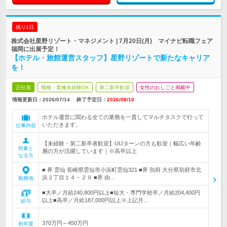
残り1日
株式会社星野リゾート・マネジメント | 7月20日(月) マイナビ転職フェア
福岡に出展予定！
【ホテル・旅館運営スタッフ】星野リゾートで新たなキャリア
を！
正社員
職種・業種未経験OK
第二新卒歓迎
女性のおしごと掲載中
情報更新日：2026/07/14
終了予定日：
2026/08/10
ホテル運営に関わる全ての業務を一貫してマルチタスクで行って
いただきます。
仕事内容
【未経験・第二新卒者歓迎】UIJターンの方も歓迎｜幅広い年齢
対象と
層の方が活躍しています｜※高卒以上
なる方
■ 界 雲仙 長崎県雲仙市小浜町雲仙321 ■界 別府 大分県別府市北
浜２丁目１４－２９ ■界 由…
勤務地
■大卒／月給240,800円以上■短大・専門学校卒／月給204,400円
以上■高卒／月給187,000円以上※上記月…
給与
370万円～450万円
初年度