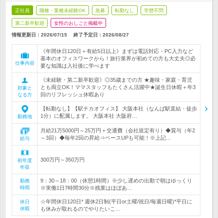
正社員
職種・業種未経験OK
急募
転勤なし
学歴不問
第二新卒歓迎
女性のおしごと掲載中
情報更新日：2026/07/15
終了予定日：
2026/08/27
《年間休日120日＋有給5日以上》まずは電話対応・PC入力など
基本のオフィスワークから！旅行業界が初めての方も大丈夫◎必
仕事内容
要な知識は入社後に学べます
《未経験・第二新卒歓迎》◎35歳までの方 ★趣味・家庭・育児
とも両立OK！ママスタッフもたくさん活躍中★誕生日休暇＋年3
対象と
回のリフレッシュ休暇あり
なる方
【転勤なし】【駅チカオフィス】 大阪本社（なんば駅直結・徒歩
1分）に配属します。 大阪本社 大阪府…
勤務地
月給21万5000円～25万円＋交通費（会社規定有り）◆賞与（年2
～3回）◆毎年2回の昇給⇒ベースUPも可能！※上記…
給与
300万円～350万円
初年度
年収
9：30～18：00（休憩1時間）※少し遅めの出勤で朝はゆっくり
勤務
時間
※実働1日7時間30分※残業はほぼあ…
☆年間休日120日* 週休2日制(平日or土曜/祝日/毎週日曜)*平日に
休日
休暇
も休みが取れるのでやりたいこ…