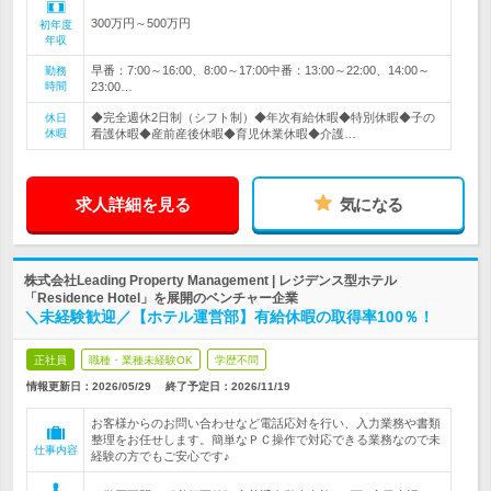
300万円～500万円
初年度
年収
早番：7:00～16:00、8:00～17:00中番：13:00～22:00、14:00～
勤務
時間
23:00…
◆完全週休2日制（シフト制）◆年次有給休暇◆特別休暇◆子の
休日
休暇
看護休暇◆産前産後休暇◆育児休業休暇◆介護…
求人詳細を見る
気になる
株式会社Leading Property Management | レジデンス型ホテル
「Residence Hotel」を展開のベンチャー企業
＼未経験歓迎／【ホテル運営部】有給休暇の取得率100％！
正社員
職種・業種未経験OK
学歴不問
情報更新日：2026/05/29
終了予定日：
2026/11/19
お客様からのお問い合わせなど電話応対を行い、入力業務や書類
整理をお任せします。簡単なＰＣ操作で対応できる業務なので未
仕事内容
経験の方でもご安心です♪