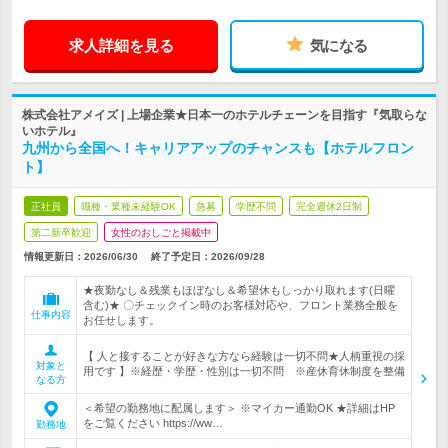
求人詳細を見る
気になる
株式会社アメイズ | 上場企業★日本一のホテルチェーンを目指す『気取らな
いホテル』
九州から全国へ！キャリアアップのチャンスも【ホテルフロン
ト】
正社員
職種・業種未経験OK
急募
学歴不問
完全週休2日制
第二新卒歓迎
女性のおしごと掲載中
情報更新日：2026/06/30
終了予定日：
2026/09/28
★夜勤なし＆残業もほぼなし＆希望休もしっかり取れます(日曜
含む)★ 〇チェックイン時のお客様対応や、フロント業務全般を
仕事内容
お任せします。
【 人と接することが好きな方なら経験は一切不問★人柄重視の採
対象と
用です 】※経歴・学歴・性別は一切不問 ※産休育休制度を整備
なる方
＜希望の勤務地に配属します＞ ※マイカー通勤OK ★詳細はHP
をご覧ください https://ww…
勤務地