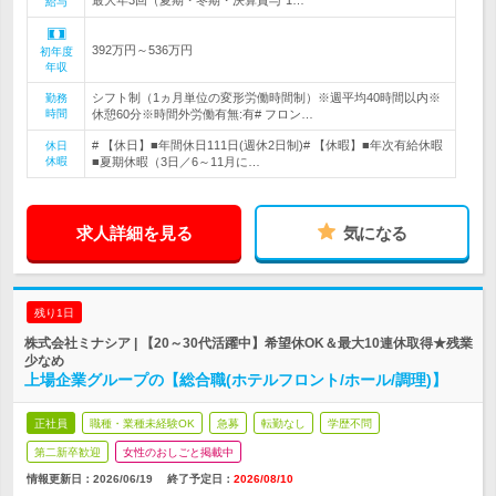
最大年3回（夏期・冬期・決算賞与*1…
給与
392万円～536万円
初年度
年収
シフト制（1ヵ月単位の変形労働時間制）※週平均40時間以内※
勤務
時間
休憩60分※時間外労働有無:有# フロン…
# 【休日】■年間休日111日(週休2日制)# 【休暇】■年次有給休暇
休日
休暇
■夏期休暇（3日／6～11月に…
求人詳細を見る
気になる
残り1日
株式会社ミナシア | 【20～30代活躍中】希望休OK＆最大10連休取得★残業
少なめ
上場企業グループの【総合職(ホテルフロント/ホール/調理)】
正社員
職種・業種未経験OK
急募
転勤なし
学歴不問
第二新卒歓迎
女性のおしごと掲載中
情報更新日：2026/06/19
終了予定日：
2026/08/10