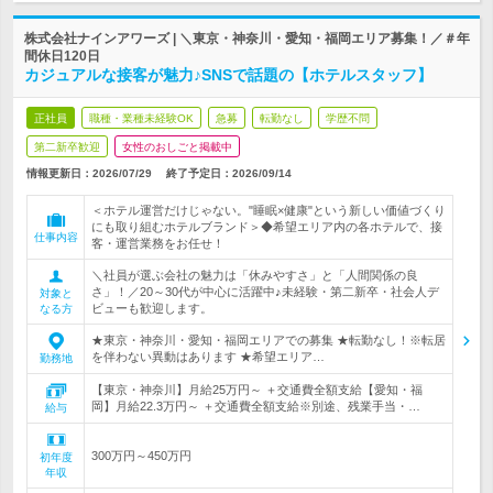
株式会社ナインアワーズ | ＼東京・神奈川・愛知・福岡エリア募集！／＃年
間休日120日
カジュアルな接客が魅力♪SNSで話題の【ホテルスタッフ】
正社員
職種・業種未経験OK
急募
転勤なし
学歴不問
第二新卒歓迎
女性のおしごと掲載中
情報更新日：2026/07/29
終了予定日：
2026/09/14
＜ホテル運営だけじゃない。"睡眠×健康"という新しい価値づくり
にも取り組むホテルブランド＞◆希望エリア内の各ホテルで、接
仕事内容
客・運営業務をお任せ！
＼社員が選ぶ会社の魅力は「休みやすさ」と「人間関係の良
さ」！／20～30代が中心に活躍中♪未経験・第二新卒・社会人デ
対象と
ビューも歓迎します。
なる方
★東京・神奈川・愛知・福岡エリアでの募集 ★転勤なし！※転居
を伴わない異動はあります ★希望エリア…
勤務地
【東京・神奈川】月給25万円～ ＋交通費全額支給【愛知・福
岡】月給22.3万円～ ＋交通費全額支給※別途、残業手当・…
給与
300万円～450万円
初年度
年収