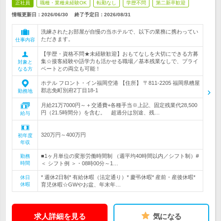
正社員
職種・業種未経験OK
転勤なし
学歴不問
第二新卒歓迎
情報更新日：2026/06/30
終了予定日：
2026/08/31
洗練されたお部屋が自慢の当ホテルで、以下の業務に携わってい
ただきます。
仕事内容
【学歴・資格不問★未経験歓迎】おもてなしを大切にできる方募
集☆接客経験や語学力も活かせる職場／基本残業なしで、プライ
対象と
ベートとの両立も可能！
なる方
ホテル フロント・イン福岡空港 【住所】 〒811-2205 福岡県糟屋
郡志免町別府2丁目18-1
勤務地
月給21万7000円～＋交通費+各種手当※上記、固定残業代28,500
円（21.5時間分）を含む。 超過分は別途、残…
給与
320万円～400万円
初年度
年収
■1ヶ月単位の変形労働時間制 （週平均40時間以内／シフト制）#
勤務
時間
＜ シフト例 ＞・08時00分～1…
* 週休2日制* 有給休暇（法定通り）* 慶弔休暇* 産前・産後休暇*
休日
休暇
育児休暇☆GWやお盆、年末年…
求人詳細を見る
気になる