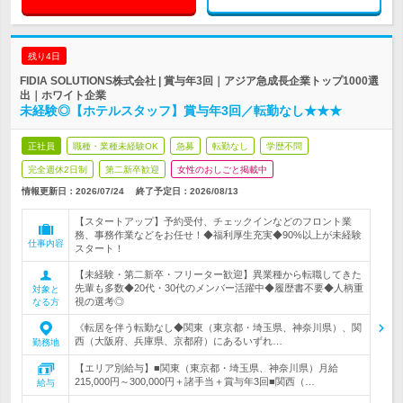
残り4日
FIDIA SOLUTIONS株式会社 | 賞与年3回｜アジア急成長企業トップ1000選
出｜ホワイト企業
未経験◎【ホテルスタッフ】賞与年3回／転勤なし★★★
正社員
職種・業種未経験OK
急募
転勤なし
学歴不問
完全週休2日制
第二新卒歓迎
女性のおしごと掲載中
情報更新日：2026/07/24
終了予定日：
2026/08/13
【スタートアップ】予約受付、チェックインなどのフロント業
務、事務作業などをお任せ！◆福利厚生充実◆90%以上が未経験
仕事内容
スタート！
【未経験・第二新卒・フリーター歓迎】異業種から転職してきた
先輩も多数◆20代・30代のメンバー活躍中◆履歴書不要◆人柄重
対象と
視の選考◎
なる方
《転居を伴う転勤なし◆関東（東京都・埼玉県、神奈川県）、関
西（大阪府、兵庫県、京都府）にあるいずれ…
勤務地
【エリア別給与】■関東（東京都・埼玉県、神奈川県）月給
215,000円～300,000円＋諸手当＋賞与年3回■関西（…
給与