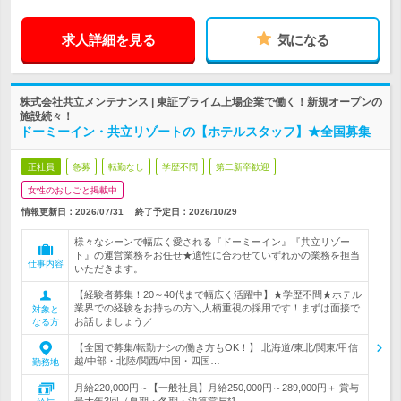
求人詳細を見る
気になる
株式会社共立メンテナンス | 東証プライム上場企業で働く！新規オープンの
施設続々！
ドーミーイン・共立リゾートの【ホテルスタッフ】★全国募集
正社員
急募
転勤なし
学歴不問
第二新卒歓迎
女性のおしごと掲載中
情報更新日：2026/07/31
終了予定日：
2026/10/29
様々なシーンで幅広く愛される『ドーミーイン』『共立リゾー
ト』の運営業務をお任せ★適性に合わせていずれかの業務を担当
仕事内容
いただきます。
【経験者募集！20～40代まで幅広く活躍中】★学歴不問★ホテル
業界での経験をお持ちの方＼人柄重視の採用です！まずは面接で
対象と
お話しましょう／
なる方
【全国で募集/転勤ナシの働き方もOK！】 北海道/東北/関東/甲信
越/中部・北陸/関西/中国・四国…
勤務地
月給220,000円～【一般社員】月給250,000円～289,000円＋ 賞与