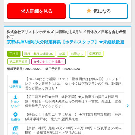
求人詳細を見る
気になる
株式会社アリストンホテルズ | #転勤なし#月8～9日休み／日曜を含む希望
休可
京都/兵庫/福岡/大分限定募集【ホテルスタッフ】★未経験歓迎
正社員
職種・業種未経験OK
急募
転勤なし
学歴不問
第二新卒歓迎
女性のおしごと掲載中
情報更新日：2026/06/23
終了予定日：
2026/08/24
【20～50代まで活躍中！ナイト勤務明けはお休み◎】フロント・
レストラン業務をはじめ、ゆくゆくは宿泊プランの企画、SNS運
仕事内容
営など幅広くお任せ！
【第二新卒歓迎★学歴・経験不問】★人物重視の採用＆転職回
数・年齢も一切不問★先輩たちの前職は？⇒営業、介護士、空港
対象と
保安検査員などさまざま！
なる方
【転勤なし！希望エリアに配属！】 ★京都(京都府京都市)・神戸
(兵庫県神戸市)・北九州(福岡県京都…
勤務地
【京都・神戸】月給 24万2500円～26万500円 ＋ 深夜手当(22時～
5時) ＋ 業績賞与年1回＊上記月給には…
給与