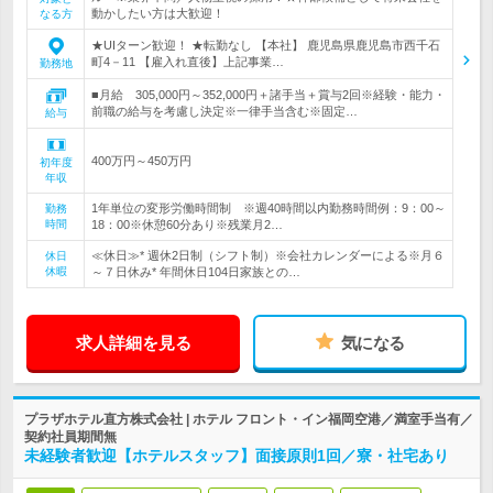
動かしたい方は大歓迎！
なる方
★UIターン歓迎！ ★転勤なし 【本社】 鹿児島県鹿児島市西千石
町4－11 【雇入れ直後】上記事業…
勤務地
■月給 305,000円～352,000円＋諸手当＋賞与2回※経験・能力・
前職の給与を考慮し決定※一律手当含む※固定…
給与
400万円～450万円
初年度
年収
1年単位の変形労働時間制 ※週40時間以内勤務時間例：9：00～
勤務
時間
18：00※休憩60分あり※残業月2…
≪休日≫* 週休2日制（シフト制）※会社カレンダーによる※月６
休日
休暇
～７日休み* 年間休日104日家族との…
求人詳細を見る
気になる
プラザホテル直方株式会社 | ホテル フロント・イン福岡空港／満室手当有／
契約社員期間無
未経験者歓迎【ホテルスタッフ】面接原則1回／寮・社宅あり