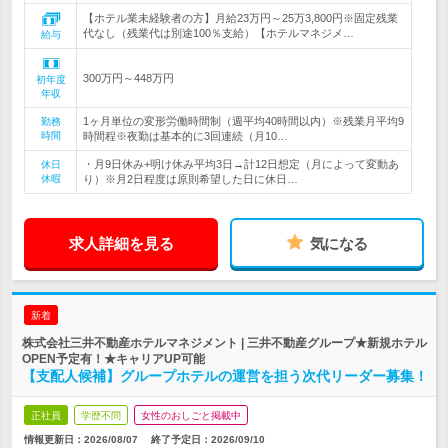
【ホテル業未経験者の方】月給23万円～25万3,800円※固定残業
代なし（残業代は別途100％支給）【ホテルマネジメ…
給与
300万円～448万円
初年度
年収
1ヶ月単位の変形労働時間制（週平均40時間以内）※残業月平均9
勤務
時間
時間程※夜勤は基本的に3回連続（月10…
・月9日休み+明け休み平均3日→計12日想定（月によって変動あ
休日
休暇
り）※月2日程度は原則希望した日に休日…
求人詳細を見る
気になる
新着
株式会社三井不動産ホテルマネジメント | 三井不動産グループ★新規ホテル
OPEN予定有！★キャリアUP可能
【支配人候補】グループホテルの運営を担う次代リーダー募集！
正社員
学歴不問
女性のおしごと掲載中
情報更新日：2026/08/07
終了予定日：
2026/09/10