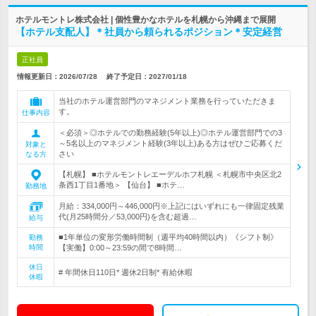
ホテルモントレ株式会社 | 個性豊かなホテルを札幌から沖縄まで展開
【ホテル支配人】＊社員から頼られるポジション＊安定経営
正社員
情報更新日：2026/07/28
終了予定日：
2027/01/18
当社のホテル運営部門のマネジメント業務を行っていただきま
す。
仕事内容
＜必須＞◎ホテルでの勤務経験(5年以上)◎ホテル運営部門での3
～5名以上のマネジメント経験(3年以上)ある方はぜひご応募くだ
対象と
さい
なる方
【札幌】 ■ホテルモントレエーデルホフ札幌 ＜札幌市中央区北2
条西1丁目1番地＞ 【仙台】 ■ホテ…
勤務地
月給：334,000円～446,000円※上記にはいずれにも一律固定残業
代(月25時間分／53,000円)を含む超過…
給与
■1年単位の変形労働時間制（週平均40時間以内）《シフト制》
勤務
時間
【実働】0:00～23:59の間で8時間…
休日
# 年間休日110日* 週休2日制* 有給休暇
休暇