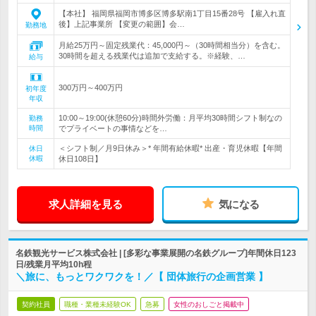
【本社】 福岡県福岡市博多区博多駅南1丁目15番28号 【雇入れ直
後】上記事業所 【変更の範囲】会…
勤務地
月給25万円～固定残業代：45,000円～（30時間相当分）を含む。
30時間を超える残業代は追加で支給する。※経験、…
給与
300万円～400万円
初年度
年収
10:00～19:00(休憩60分)時間外労働：月平均30時間シフト制なの
勤務
時間
でプライベートの事情などを…
＜シフト制／月9日休み＞* 年間有給休暇* 出産・育児休暇【年間
休日
休暇
休日108日】
求人詳細を見る
気になる
名鉄観光サービス株式会社 | [多彩な事業展開の名鉄グループ]年間休日123
日/残業月平均10h程
＼旅に、もっとワクワクを！／【 団体旅行の企画営業 】
契約社員
職種・業種未経験OK
急募
女性のおしごと掲載中