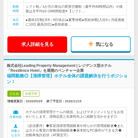
シフト制／1か月の単位の変形労働制（週平均40時間以内）※残
勤務
時間
業は月平均10~20時間程度# 【シフト…
●週休2日制(月8～9日休み)●夏季休暇●有給休暇(入社6ヶ月経過後
休日
休暇
に10日,最高20日)●産前産後…
求人詳細を見る
気になる
株式会社Leading Property Management | レジデンス型ホテル
「Residence Hotel」を展開のベンチャー企業
福岡勤務◎【清掃管理】ホテル全体の課題解決を行うポジショ
ン！
正社員
学歴不問
情報更新日：2026/05/29
終了予定日：
2026/11/19
ホテルの清掃管理チームの統括、およびマネジメントなどをお任
せいたします。清掃品質と生産性向上に経験を活かせます◎
仕事内容
《必須要件》◆客室清掃管理経験者や何らかの管理経験者◆また
はホテル客室の実務清掃経験者◆基本的なPC操作ができる方◆
対象と
自動車免許必須（AT限定可）
なる方