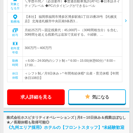
＼学歴不問／《必須要件》◆普通自動車免許(AT可) ◆日本語ネイ
対象と
ティブレベル ◆PCのタイピングができるレベル
なる方
【本社】 福岡県福岡市博多区博多駅南1丁目15番28号 【札幌支
店】 北海道札幌市中央区南9条西3…
勤務地
月給25万円～固定残業代：45,000円～（30時間相当分）を含む。
30時間を超える残業代は追加で支給する。※経験、…
給与
300万円～400万円
初年度
年収
＜6:00～24:00内のシフト制＞* 6:00～15:00(休憩60分) * 8:00～
勤務
時間
17:00…
＜シフト制／月9日休み＞* 年間有給休暇* 出産・育児休暇【年間
休日
休暇
休日108日】
求人詳細を見る
気になる
株式会社ホスピタリティオペレーションズ | 月8～10日休み＆残業ほぼなし
★／長期休暇も取得可能◎
《九州エリア採用》ホテルの【フロントスタッフ】*未経験歓迎