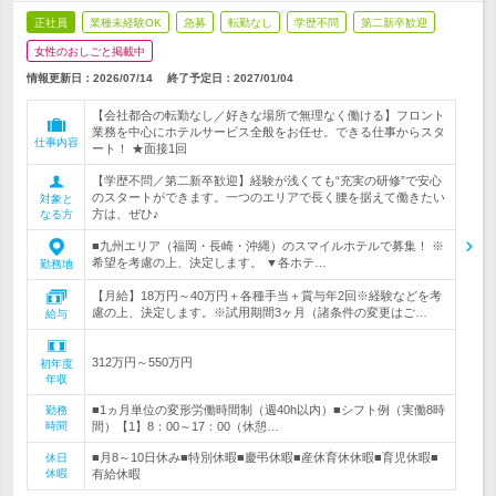
正社員
業種未経験OK
急募
転勤なし
学歴不問
第二新卒歓迎
女性のおしごと掲載中
情報更新日：2026/07/14
終了予定日：
2027/01/04
【会社都合の転勤なし／好きな場所で無理なく働ける】フロント
業務を中心にホテルサービス全般をお任せ。できる仕事からスタ
仕事内容
ート！ ★面接1回
【学歴不問／第二新卒歓迎】経験が浅くても“充実の研修”で安心
のスタートができます。一つのエリアで長く腰を据えて働きたい
対象と
方は、ぜひ♪
なる方
■九州エリア（福岡・長崎・沖縄）のスマイルホテルで募集！ ※
希望を考慮の上、決定します。 ▼各ホテ…
勤務地
【月給】18万円～40万円＋各種手当＋賞与年2回※経験などを考
慮の上、決定します。※試用期間3ヶ月（諸条件の変更はご…
給与
312万円～550万円
初年度
年収
■1ヵ月単位の変形労働時間制（週40h以内）■シフト例（実働8時
勤務
時間
間）【1】8：00～17：00（休憩…
■月8～10日休み■特別休暇■慶弔休暇■産休育休休暇■育児休暇■
休日
休暇
有給休暇