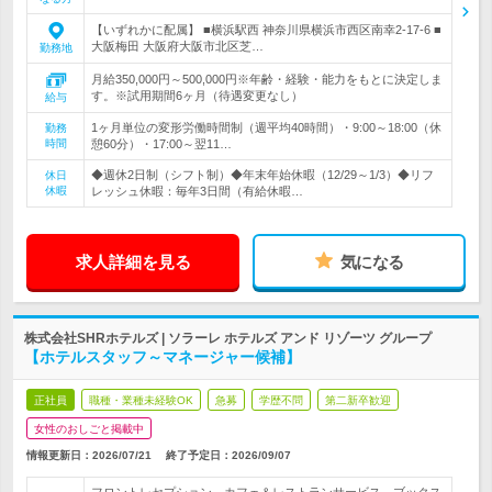
【いずれかに配属】 ■横浜駅西 神奈川県横浜市西区南幸2-17-6 ■
大阪梅田 大阪府大阪市北区芝…
勤務地
月給350,000円～500,000円※年齢・経験・能力をもとに決定しま
す。※試用期間6ヶ月（待遇変更なし）
給与
1ヶ月単位の変形労働時間制（週平均40時間）・9:00～18:00（休
勤務
時間
憩60分）・17:00～翌11…
◆週休2日制（シフト制）◆年末年始休暇（12/29～1/3）◆リフ
休日
休暇
レッシュ休暇：毎年3日間（有給休暇…
求人詳細を見る
気になる
株式会社SHRホテルズ | ソラーレ ホテルズ アンド リゾーツ グループ
【ホテルスタッフ～マネージャー候補】
正社員
職種・業種未経験OK
急募
学歴不問
第二新卒歓迎
女性のおしごと掲載中
情報更新日：2026/07/21
終了予定日：
2026/09/07