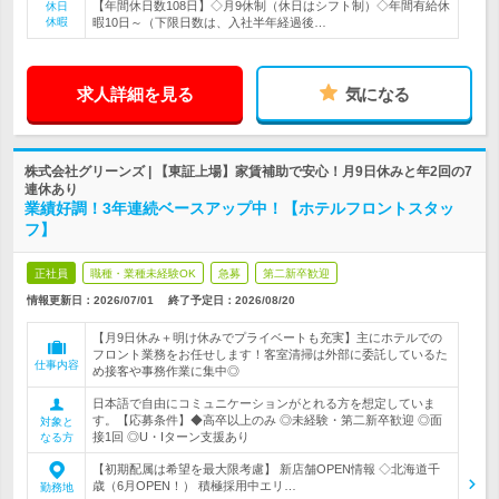
【年間休日数108日】◇月9休制（休日はシフト制）◇年間有給休
休日
休暇
暇10日～（下限日数は、入社半年経過後…
求人詳細を見る
気になる
株式会社グリーンズ | 【東証上場】家賃補助で安心！月9日休みと年2回の7
連休あり
業績好調！3年連続ベースアップ中！【ホテルフロントスタッ
フ】
正社員
職種・業種未経験OK
急募
第二新卒歓迎
情報更新日：2026/07/01
終了予定日：
2026/08/20
【月9日休み＋明け休みでプライベートも充実】主にホテルでの
フロント業務をお任せします！客室清掃は外部に委託しているた
仕事内容
め接客や事務作業に集中◎
日本語で自由にコミュニケーションがとれる方を想定していま
す。【応募条件】◆高卒以上のみ ◎未経験・第二新卒歓迎 ◎面
対象と
接1回 ◎U・Iターン支援あり
なる方
【初期配属は希望を最大限考慮】 新店舗OPEN情報 ◇北海道千
歳（6月OPEN！） 積極採用中エリ…
勤務地