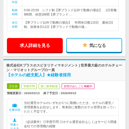
年収
0:00-23:59 シフト制【界ブランド以外で勤務の場合】 1日実働
勤務
時間
8時間、休憩1時間【界ブランド…
【界ブランド以外で勤務の場合】 年間休日数115日 週休2日
休日
休暇
制、加算休日11日【界ブランドで勤務の場…
求人詳細を見る
気になる
株式会社Kプラスホスピタリティマネジメント | 世界最大級のホテルチェー
ン・マリオットグループの一員
【ホテルの総支配人】★経験者採用
正社員
学歴不問
第二新卒歓迎
女性のおしごと掲載中
情報更新日：2026/03/13
終了予定日：
2026/09/10
当社運営ホテルのいずれか1つに勤務いただき、ホテルの運営／
管理業務をお任せします。将来的に複数のホテル管理を担ってい
仕事内容
ただく予定です。
《必須要件》◎学歴不問 ◎ホテル運営会社もしくはサービス関連
対象と
会社での管理職の経験
なる方