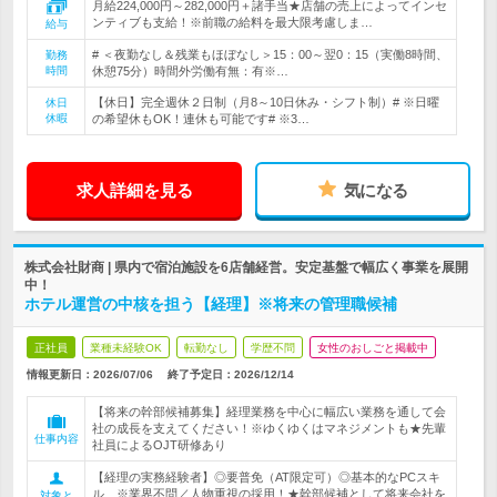
月給224,000円～282,000円＋諸手当★店舗の売上によってインセ
ンティブも支給！※前職の給料を最大限考慮しま…
給与
# ＜夜勤なし＆残業もほぼなし＞15：00～翌0：15（実働8時間、
勤務
時間
休憩75分）時間外労働有無：有※…
【休日】完全週休２日制（月8～10日休み・シフト制）# ※日曜
休日
休暇
の希望休もOK！連休も可能です# ※3…
求人詳細を見る
気になる
株式会社財商 | 県内で宿泊施設を6店舗経営。安定基盤で幅広く事業を展開
中！
ホテル運営の中核を担う【経理】※将来の管理職候補
正社員
業種未経験OK
転勤なし
学歴不問
女性のおしごと掲載中
情報更新日：2026/07/06
終了予定日：
2026/12/14
【将来の幹部候補募集】経理業務を中心に幅広い業務を通して会
社の成長を支えてください！※ゆくゆくはマネジメントも★先輩
仕事内容
社員によるOJT研修あり
【経理の実務経験者】◎要普免（AT限定可）◎基本的なPCスキ
ル ※業界不問／人物重視の採用！★幹部候補として将来会社を
対象と