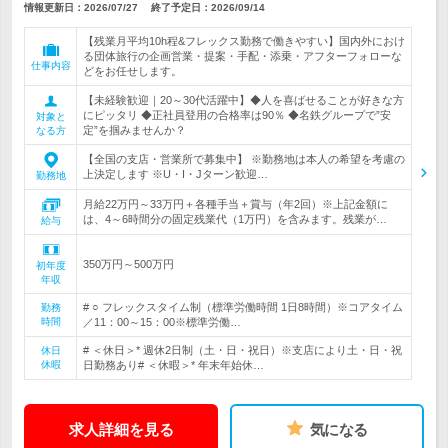
情報更新日：2026/07/27
終了予定日：
2026/09/14
【残業月平均10h程&フレックス勤務で働きやすい】国内外におけ
る団体旅行の企画営業・提案・手配・添乗・アフターフォローな
仕事内容
どをお任せします。
【未経験歓迎｜20～30代活躍中】◆人を喜ばせることが好きな方
にピッタリ ◆正社員登用の合格率は90％ ◆名鉄グループで”安
対象と
定”を掴みませんか？
なる方
【全国の支店・営業所で募集中】 ※勤務地は本人の希望を考慮の
上決定します ※U・I・Jターン歓迎…
勤務地
月給22万円～33万円＋各種手当＋賞与（年2回）※上記金額に
は、4～6時間分の固定残業代（1万円）を含みます。残業が…
給与
350万円～500万円
初年度
年収
# ○ フレックスタイム制（標準労働時間 1日8時間）※コアタイム
勤務
時間
／11：00～15：00※標準労働…
# ＜休日＞* 週休2日制（土・日・祝日）※支店により土・日・祝
休日
休暇
日勤務あり# ＜休暇＞* 年末年始休…
求人詳細を見る
気になる