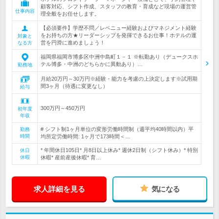
顧客対応、シフト作成、スタッフの教育・育成など現場の運営管
仕事内容
理全般をお任せします。
【必須要件】学歴不問／レベニュー経験およびマネジメント経験
をお持ちの方★リーダーシップを発揮できるお仕事！ホテルの運
対象と
営を円滑に進めましょう！
なる方
福岡県福岡市博多区中洲中島町１－１ ※転勤あり（デュークスホ
テル博多・中洲のどちらかに異動あり）…
勤務地
月給20万円～30万円※経験・能力を考慮の上決定します※試用期
間3ヶ月（待遇に変更なし）
給与
300万円～450万円
初年度
年収
# シフト制1ヶ月単位の変形労働時間制（週平均40時間以内）平
勤務
時間
均所定労働時間: 1ヶ月で173時間＜…
* 年間休日105日* 月8日以上休み* 週休2日制（シフト休み）* 特別
休日
休暇
休暇* 産前産後休暇* 育…
求人詳細を見る
気になる