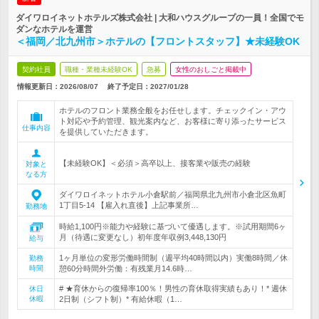
ダイワロイネットホテルズ株式会社 | 大和ハウスグループの一員！全国でモ
ダンなホテルを運営
＜福岡／北九州市＞ホテルの【フロントスタッフ】★未経験OK
契約社員
職種・業種未経験OK
急募
女性のおしごと掲載中
情報更新日：2026/08/07
終了予定日：
2027/01/28
ホテルのフロント業務全般をお任せします。チェックイン・アウ
ト対応や予約管理、観光案内など、お客様に寄り添ったサービス
仕事内容
を提供していただきます。
【未経験OK】＜必須＞高卒以上、接客業や販売の経験
対象と
なる方
ダイワロイネットホテル小倉駅前／福岡県北九州市小倉北区魚町
1丁目5-14 【雇入れ直後】上記事業所…
勤務地
時給1,100円※能力や経験に基づいて優遇します。※試用期間6ヶ
月（待遇に変更なし）初年度年収例3,448,130円
給与
1ヶ月単位の変形労働時間制（週平均40時間以内）実働8時間／休
勤務
時間
憩60分時間外労働：有残業月14.6時…
# ★育休からの復帰率100％！男性の育休取得実績もあり！* 週休
休日
休暇
2日制（シフト制）* 有給休暇（1…