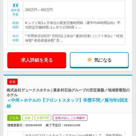
300万円～450万円
初年度
年収
# シフト制1ヶ月単位の変形労働時間制（週平均40時間以内）平
勤務
時間
均所定労働時間: 1ヶ月で173時間＜…
* 年間休日105日* 月8日以上休み* 週休2日制（シフト休み）* 特別
休日
休暇
休暇* 産前産後休暇* 育…
求人詳細を見る
気になる
新着
株式会社デュークスホテル | 喜多村石油グループの安定基盤／地域密着型の
ホテル
＜中州＞ホテルの【フロントスタッフ】学歴不問／賞与年2回支
給
正社員
急募
学歴不問
女性のおしごと掲載中
情報更新日：2026/06/09
終了予定日：
2026/11/30
ホテルのフロントチーフ・マネージャー候補として、予約管理や