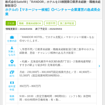
株式会社Satisfill | 「RANDOR」ホテルを15棟開業◎業界未経験・職種未経
験歓迎◎
ホテルの【マネージャー候補】◎ベンチャー企業運営の急成長企
業
正社員
職種・業種未経験OK
学歴不問
第二新卒歓迎
情報更新日：2026/03/06
終了予定日：
2026/09/03
「RANDOR HOTEL」でホテル支配人＜マネージャー候補＞をお
任せいたします。
仕事内容
＼学歴不問／◎業界未経験・職種未経験歓迎◎第二新卒やホテル
対象と
経験者、意欲・チャレンジ精神のある方大歓迎！
なる方
＜札幌＞ 北海道札幌市中央区南5条西7丁目1－2 勤務地最寄駅：
すすきの駅より徒歩8分 北海道札幌…
勤務地
月給：230,000円～300,000円固定残業代含む／月：40,900円～
53,300円（固定残業時間30時間0分…
給与
350万円～800万円
初年度
年収
9:00～18:00 （所定労働時間：8時間0分）（シフト制）休憩時
勤務
時間
間：60分時間外労働有無：有＜勤…