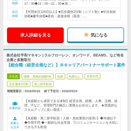
時間
17：30◆12：00～21：30★深…
【年間休日120日以上】■完全週休2日制（シフト制）■年次有給
休日
休暇
休暇■慶弔休暇■産前・産後休暇（取得・…
求人詳細を見る
気になる
株式会社平和マネキン | ラルフローレン、オンワード、BEAMS、など有名
企業と多数取引
【総合職（経営企画など）】※キャリアパートナーサポート案件
正社員
職種・業種未経験OK
急募
転勤なし
学歴不問
完全週休2日制
第二新卒歓迎
情報更新日：2026/06/26
終了予定日：
2026/09/24
【未経験から成長できる体制】経営企画、総務、人事、法務、経
理、ITなど、管理部門の幅広い業務をお任せします。★実践的な
仕事内容
スキルアップに良い環境！
【未経験・第二新卒歓迎！人柄・意欲重視の採用♪】◆35歳以下
◆学歴不問 ◆一般的な社会常識 ◎コミュニケーションを大切に
対象と
できる方を歓迎
なる方