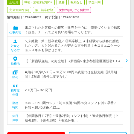
正社員
職種・業種未経験OK
急募
転勤なし
学歴不問
完全週休2日制
第二新卒歓迎
女性のおしごと掲載中
情報更新日：2026/08/07
終了予定日：
2026/10/08
来店されたお客様への接客・販売を中心に、売場づくりまで幅広
く担当。チームでより良い売場をつくります。
仕事内容
＼未経験・第二新卒歓迎／ ◎高卒以上 ★未経験から接客に挑戦
したい方、人と関わることが好きな方を歓迎！★コミュニケーシ
対象と
ョンスキルも伸ばせます。
なる方
【「新宿駅直結」の好立地】 <新宿店> 東京都新宿区西新宿1-1-4
勤務地
■月給 20万8,500円～31万6,500円※残業代は全額支給【試用期
間】2週間（条件に変更なし）
給与
290万円～320万円
初年度
年収
9:45～21:10間のシフト制※実働7時間35分＜シフト例＞早番／
勤務
時間
9:45～18:40遅番／12:…
【年間休日117日】* 週休2日制（シフト制）* 連続休日制度（上
休日
休暇
期4日間、下期4日間）└ 有給休暇…