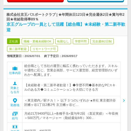
株式会社京王パスポートクラブ | ★年間休日123日★完全週休2日★賞与年2
回★有給取得率89％
京王グループの一員として活躍【総合職】★未経験・第二新卒歓
迎
正社員
職種・業種未経験OK
転勤なし
学歴不問
完全週休2日制
第二新卒歓迎
リモートワーク可
情報更新日：2026/07/31
終了予定日：
2026/09/17
総合職として当社の運営に幅広く携わっていただきます。スキル
や適性に応じ、営業企画部、サービス運営部、経営管理部のいず
仕事内容
れかへ配属します。
【未経験者・第二新卒者歓迎！】◆学歴不問◆基本的なPCスキ
対象と
ルのある方◆コミュニケーションを大切にできる方
なる方
＜東京都内／駅チカ！＞ 以下３つのいずれか ●本社 東京都渋谷
区幡ヶ谷1丁目2番2号 京王幡ヶ谷ビ…
勤務地
月給21万9400円以上+各種手当+賞与年2回 （直近実績）＜年収例
＞500万円／マネージャー（勤続最短6年）300…
給与
300万円～400万円