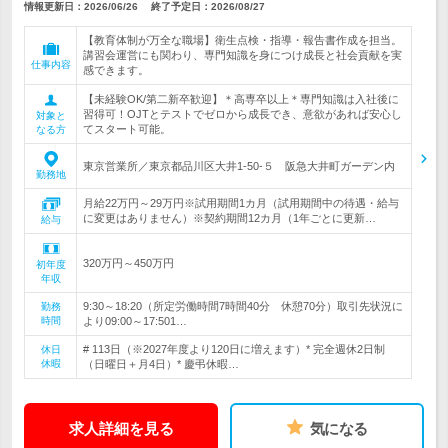
情報更新日：2026/06/26
終了予定日：
2026/08/27
【教育体制が万全な職場】衛生点検・指導・報告書作成を担当。
講習会運営にも関わり、専門知識を身につけ成長と社会貢献を実
仕事内容
感できます。
【未経験OK/第二新卒歓迎】＊高専卒以上＊専門知識は入社後に
習得可！OJTとテストでゼロから成長でき、意欲があれば安心し
対象と
てスタート可能。
なる方
東京営業所／東京都品川区大井1-50-５ 阪急大井町ガーデン内
勤務地
月給22万円～29万円※試用期間1カ月（試用期間中の待遇・給与
に変更はありません）※契約期間12カ月（1年ごとに更新…
給与
320万円～450万円
初年度
年収
9:30～18:20（所定労働時間7時間40分 休憩70分）取引先状況に
勤務
時間
より09:00～17:501…
# 113日（※2027年度より120日に増えます）* 完全週休2日制
休日
休暇
（日曜日＋月4日）* 慶弔休暇…
求人詳細を見る
気になる