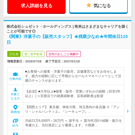
求人詳細を見る
気になる
株式会社シュゼット・ホールディングス | 将来はさまざまなキャリアを築く
ことが可能です◎
《関東》洋菓子の【販売スタッフ】★残業少なめ★年間休日115
日
正社員
第二新卒歓迎
女性のおしごと掲載中
情報更新日：2026/07/28
終了予定日：
2027/01/18
■お客様への接客・洋菓子の販売、店舗運営などをお任せしま
す。能力や経験に応じて早期からセールスマネージャーとして活
仕事内容
躍のチャンスがあります。
【必須】■大卒以上■接客・販売・営業いずれかの経験（目安2年
対象と
以上）│☆百貨店での就業経験者、店長経験者は歓迎
なる方
【関西エリア】 東京都、神奈川県、埼玉県内の各店舗 ※『アン
リ・シャルパンティエ』『シーキューブ』…
勤務地
月給21万6,000円～26万円 ＋ 諸手当 ＋ 賞与年2回※経験・能力を
考慮の上、当社規定により優遇します。※残業…
給与