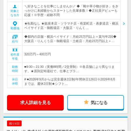
＼好きなことを仕事にしませんか／ ◆「靴や革小物が好き」をき
っかけに未経験からスタートした先輩多数！◆正社員デビューも
対象と
応援！※学歴・経験不問
なる方
★転勤なし ★銀座本店・ソラマチ店・有楽町店・表参道店・横浜
ベイサイド店・御殿場店・大阪店・りんく…
勤務地
◆都内の店舗・横浜ベイサイド：月給25万円以上＋賞与年2回◆
大阪店・りんくう店・御殿場店・土岐店：月給23万円以上＋…
給与
320万円～400万円
初年度
年収
■9:30～21:30（実働8時間／2交替制）※各店舗により異なりま
勤務
時間
す。★原則定時退社で、仕事とプラ…
# ■2026年9月からは完全週休2日制/年間休日126日※2026年8月
休日
休暇
までは、週休2日制★シフト…
求人詳細を見る
気になる
残り4日