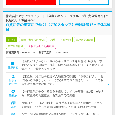
株式会社アサヒブロイラー | 《全農チキンフーズグループ》完全週休2日＊
夜勤なし＊希望休OK
百貨店等の惣菜店で働く!【店舗スタッフ】未経験歓迎＊年休120
日
正社員
職種・業種未経験OK
急募
学歴不問
完全週休2日制
第二新卒歓迎
女性のおしごと掲載中
情報更新日：2026/07/31
終了予定日：
2026/10/29
【店長だけじゃない！選べるキャリアパスを用意♪】焼き鳥・惣
菜などを扱う店舗で、接客・簡単な調理等をお任せ★百貨店の店
仕事内容
舗が中心で通勤もラクラク
【未経験・第二新卒歓迎／人柄重視の採用】「接客が好き」「食
に関わる仕事がしたい」「安定企業で長く働きたい」…一つでも
対象と
当てはまれば大歓迎です♪
なる方
【一都三県が中心！希望を考慮していずれか店舗へ配属】 ★駅ナ
カ・駅直結の商業施設・百貨店内での勤務…
勤務地
月給21万円～26万円以上＋各種手当＋賞与年2回※経験・スキル
を考慮して決定します※試用期間3ヶ月あり（期間中の待遇…
給与
シフト制（実働8時間／休憩1.5時間）《シフト例》◆8：00～
勤務