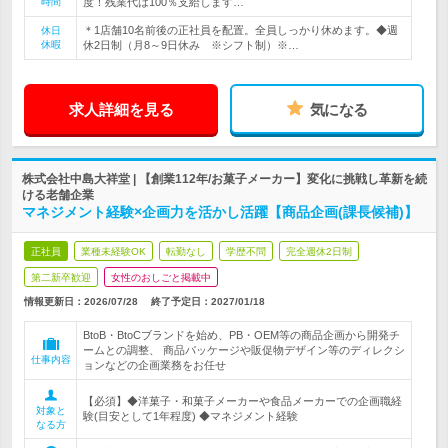
時間
度！残業代は100％支給します…
＊1店舗10名前後の正社員を配置。全員しっかり休めます。◆週
休日
休暇
休2日制（月8～9日休み ※シフト制）※…
求人詳細を見る
気になる
株式会社中島大祥堂 | 【創業112年/お菓子メーカー】変化に挑戦し革新を続
ける老舗企業
マネジメント経験×企画力を活かし活躍【商品企画(課長候補)】
正社員
業種未経験OK
転勤なし
学歴不問
完全週休2日制
第二新卒歓迎
女性のおしごと掲載中
情報更新日：2026/07/28
終了予定日：
2027/01/18
BtoB・BtoCブランドを始め、PB・OEM等の商品企画から開発チ
ームとの調整、 商品パッケージや販促物デザイン等のディレクシ
仕事内容
ョンなどの企画業務をお任せ
【必須】◆洋菓子・和菓子メーカーや食品メーカーでの企画職経
対象と
験(目安として1年程度) ◆マネジメント経験
なる方