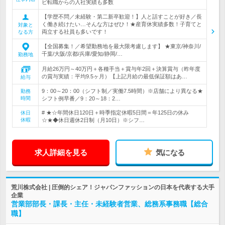
ビ転職からの入社実績も多数
【学歴不問／未経験・第二新卒歓迎！】人と話すことが好き／長
く働き続けたい…そんな方はぜひ！★産育休実績多数！子育てと
対象と
両立する社員も多いです！
なる方
【全国募集！／希望勤務地を最大限考慮します】 ★東京/神奈川/
千葉/大阪/京都/兵庫/愛知/静岡/…
勤務地
月給26万円～40万円＋各種手当＋賞与年2回＋決算賞与（昨年度
の賞与実績：平均9.5ヶ月）【上記月給の最低保証額はあ…
給与
9：00～20：00（シフト制／実働7.5時間）※店舗により異なる★
勤務
時間
シフト例早番／9：20～18：2…
# ★☆年間休日120日＋時季指定休暇5日間＝年125日の休み
休日
休暇
☆★◆休日週休2日制（月10日）※シフ…
求人詳細を見る
気になる
荒川株式会社 | 圧倒的シェア！ジャパンファッションの日本を代表する大手
企業
営業部部長・課長・主任・未経験者営業、総務系事務職【総合
職】