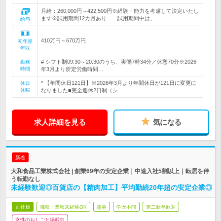
月給：260,000円～422,500円※経験・能力を考慮して決定いたし
ます※試用期間12カ月あり 試用期間中は、…
給与
410万円～670万円
初年度
年収
# シフト制09:30～20:30のうち、実働7時34分／休憩70分※2026
勤務
時間
年3月より所定労働時間…
* 【年間休日121日】※2026年3月より年間休日が121日に変更に
休日
休暇
なりました■完全週休2日制（シ…
求人詳細を見る
気になる
新着
大和食品工業株式会社 | 創業69年の安定企業｜中途入社5割以上｜転居を伴
う転勤なし
未経験歓迎◎百貨店の【精肉加工】平均勤続20年超の安定企業◎
正社員
職種・業種未経験OK
急募
学歴不問
第二新卒歓迎
女性のおしごと掲載中