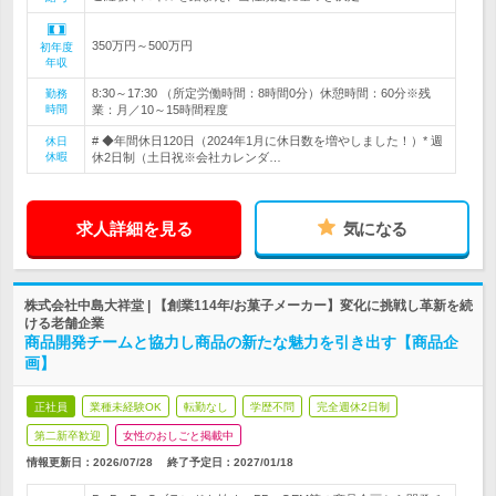
350万円～500万円
初年度
年収
8:30～17:30 （所定労働時間：8時間0分）休憩時間：60分※残
勤務
時間
業：月／10～15時間程度
# ◆年間休日120日（2024年1月に休日数を増やしました！）* 週
休日
休暇
休2日制（土日祝※会社カレンダ…
求人詳細を見る
気になる
株式会社中島大祥堂 | 【創業114年/お菓子メーカー】変化に挑戦し革新を続
ける老舗企業
商品開発チームと協力し商品の新たな魅力を引き出す【商品企
画】
正社員
業種未経験OK
転勤なし
学歴不問
完全週休2日制
第二新卒歓迎
女性のおしごと掲載中
情報更新日：2026/07/28
終了予定日：
2027/01/18