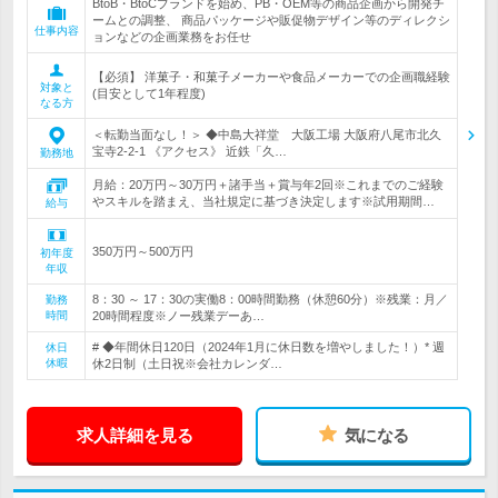
BtoB・BtoCブランドを始め、PB・OEM等の商品企画から開発チ
ームとの調整、 商品パッケージや販促物デザイン等のディレクシ
仕事内容
ョンなどの企画業務をお任せ
【必須】 洋菓子・和菓子メーカーや食品メーカーでの企画職経験
対象と
(目安として1年程度)
なる方
＜転勤当面なし！＞ ◆中島大祥堂 大阪工場 大阪府八尾市北久
宝寺2-2-1 《アクセス》 近鉄「久…
勤務地
月給：20万円～30万円＋諸手当＋賞与年2回※これまでのご経験
やスキルを踏まえ、当社規定に基づき決定します※試用期間…
給与
350万円～500万円
初年度
年収
8：30 ～ 17：30の実働8：00時間勤務（休憩60分）※残業：月／
勤務
時間
20時間程度※ノー残業デーあ…
# ◆年間休日120日（2024年1月に休日数を増やしました！）* 週
休日
休暇
休2日制（土日祝※会社カレンダ…
求人詳細を見る
気になる