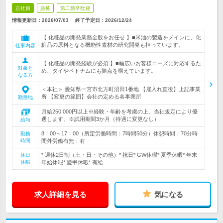
正社員
急募
第二新卒歓迎
情報更新日：2026/07/03
終了予定日：
2026/12/24
【 化粧品の開発業務全般をお任せ 】■米油の製造をメインに、化
粧品の原料となる機能性素材の研究開発も担っています。
仕事内容
【 化粧品の開発経験が必須 】■幅広いお客様ニーズに対応するた
対象と
め、タイやベトナムにも拠点を構えています。
なる方
＜本社＞ 愛知県一宮市北方町沼田1番地 【雇入れ直後】上記事業
所 【変更の範囲】会社の定める各事業所
勤務地
月給250,000円以上※経験・年齢を考慮の上、当社規定により優
遇します。※試用期間3か月（待遇に変更なし）
給与
8：00～17：00（所定労働時間：7時間50分）休憩時間：70分時
勤務
時間
間外労働有無：有
* 週休2日制（土・日・その他）* 祝日* GW休暇* 夏季休暇* 年末
休日
休暇
年始休暇* 慶弔休暇* 有給…
求人詳細を見る
気になる