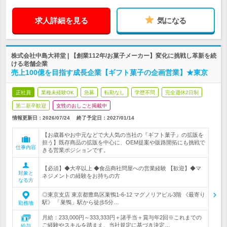
求人詳細を見る
気になる
株式会社中島大祥堂 | 【創業112年/お菓子メーカー】変化に挑戦し革新を続
ける老舗企業
売上100億を目指す成長企業【ギフト菓子の企画営業】★東京
正社員
業種未経験OK
急募
転勤なし
学歴不問
完全週休2日制
第二新卒歓迎
女性のおしごと掲載中
情報更新日：2026/07/24
終了予定日：
2027/01/14
【お歳暮やお中元などで大人気の当社の『ギフト菓子』の拡販を
担う】既存商品の拡販を中心に、OEM提案や販路開拓にも挑戦で
仕事内容
きる営業ポジションです。
【必須】◆大卒以上 ◆食品商社問屋への営業経験 【歓迎】◆マ
対象と
ネジメントの経験をお持ちの方
なる方
◎東京支店 東京都豊島区巣鴨1-6-12 マグノリアビル3階 《最寄り
駅》 「巣鴨」駅から徒歩5分…
勤務地
月給：233,000円～333,333円＋諸手当＋賞与年2回※これまでの
ご経験やスキルを踏まえ、当社規定に基づき決定…
給与