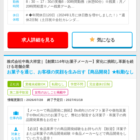
8：30 ～ 17：30の実働8：00時間勤務（休憩60分）※残業：月／
勤務
時間
20時間程度※ノー残業デーあ…
# ◆年間休日120日（2024年1月に休日数を増やしました！）* 週
休日
休暇
休2日制（土日祝※会社カレンダ…
求人詳細を見る
気になる
株式会社中島大祥堂 | 【創業114年/お菓子メーカー】変化に挑戦し革新を続
ける老舗企業
お菓子を通じ、お客様の笑顔を生み出す【商品開発】★転勤なし
正社員
業種未経験OK
転勤なし
学歴不問
完全週休2日制
第二新卒歓迎
女性のおしごと掲載中
情報更新日：2026/07/28
終了予定日：
2027/01/18
【メーカーで商品開発に挑戦】BtoB向けのギフト菓子や個包装菓
子やBtoC向けのお菓子など、弊社が製造する洋菓子・和菓子の商
仕事内容
品開発業務をお任せ！
【必須】食品業界での商品開発経験をお持ちの方 【歓迎】洋菓子
または和菓子の商品開発経験 ※食品メーカーなどで商品開発をし
対象と
ていた方も是非！
なる方