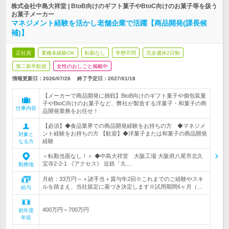
株式会社中島大祥堂 | BtoB向けのギフト菓子やBtoC向けのお菓子等を扱う
お菓子メーカー
マネジメント経験を活かし老舗企業で活躍【商品開発(課長候
補)】
正社員
業種未経験OK
転勤なし
学歴不問
完全週休2日制
第二新卒歓迎
女性のおしごと掲載中
情報更新日：2026/07/28
終了予定日：
2027/01/18
【メーカーで商品開発に挑戦】BtoB向けのギフト菓子や個包装菓
子やBtoC向けのお菓子など、弊社が製造する洋菓子・和菓子の商
仕事内容
品開発業務をお任せ！
【必須】◆食品業界での商品開発経験をお持ちの方 ◆マネジメ
ント経験をお持ちの方 【歓迎】◆洋菓子または和菓子の商品開発
対象と
経験
なる方
＜転勤当面なし！＞ ◆中島大祥堂 大阪工場 大阪府八尾市北久
宝寺2-2-1 《アクセス》 近鉄「久…
勤務地
月給：33万円～＋諸手当＋賞与年2回※これまでのご経験やスキ
ルを踏まえ、当社規定に基づき決定します※試用期間6ヶ月（…
給与
400万円～700万円
初年度
年収