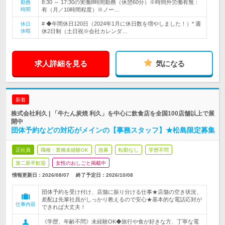
8:30 ～ 17:30の実働8時間勤務（休憩60分）※時間外労働有無：
勤務
時間
有（月／10時間程度）※ノー…
# ◆年間休日120日（2024年1月に休日数を増やしました！）* 週
休日
休暇
休2日制（土日祝※会社カレンダ…
求人詳細を見る
気になる
新着
株式会社利久 | 「牛たん炭焼 利久」を中心に飲食店を全国100店舗以上で展
開中
団体予約などの対応がメインの【事務スタッフ】★松島限定募集
正社員
職種・業種未経験OK
急募
転勤なし
学歴不問
第二新卒歓迎
女性のおしごと掲載中
情報更新日：2026/08/07
終了予定日：
2026/10/08
団体予約を受け付け、店舗に振り分ける仕事★店舗の空き状況、
差配は先輩社員がしっかり教えるので安心★基本的な電話応対が
仕事内容
できれば大丈夫！
《学歴、年齢不問》未経験OK◆旅行や食が好きな方、丁寧な電