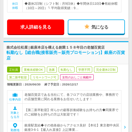
◆週休2日制（シフト制：月9日休）◆年間休日110日◆有給休暇
休日
休暇
（10日～20日）└ 平均取得実績：9…
求人詳細を見る
気になる
株式会社松屋 | 銀座本店を構える創業１５８年目の老舗百貨店
転勤なし【総合職(接客販売～販売プロモーション)】銀座の百貨
店
正社員
業種未経験OK
急募
転勤なし
学歴不問
完全週休2日制
第二新卒歓迎
リモートワーク可
女性のおしごと掲載中
情報更新日：2026/06/30
終了予定日：
2026/12/17
老舗百貨店である当社にて、各フロアでの店頭業務や、事務所で
の店舗営業に関わる業務をお任せいたします！
仕事内容
【第二新卒歓迎】何らかの顧客折衝経験をお持ちの方◆同業界で
対象と
のご経験をお持ちの方は大歓迎です！
なる方
銀座駅直結◆その他各線からアクセス良好 【本社】東京都中央区
銀座3-6-1 【雇入れ直後】上記事業…
勤務地