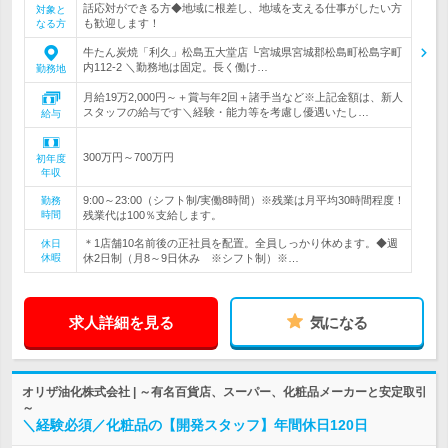
話応対ができる方◆地域に根差し、地域を支える仕事がしたい方
対象と
も歓迎します！
なる方
牛たん炭焼「利久」松島五大堂店 └宮城県宮城郡松島町松島字町
内112-2 ＼勤務地は固定。長く働け…
勤務地
月給19万2,000円～＋賞与年2回＋諸手当など※上記金額は、新人
スタッフの給与です＼経験・能力等を考慮し優遇いたし…
給与
300万円～700万円
初年度
年収
9:00～23:00（シフト制/実働8時間）※残業は月平均30時間程度！
勤務
時間
残業代は100％支給します。
＊1店舗10名前後の正社員を配置。全員しっかり休めます。◆週
休日
休暇
休2日制（月8～9日休み ※シフト制）※…
求人詳細を見る
気になる
オリザ油化株式会社 | ～有名百貨店、スーパー、化粧品メーカーと安定取引
～
＼経験必須／化粧品の【開発スタッフ】年間休日120日