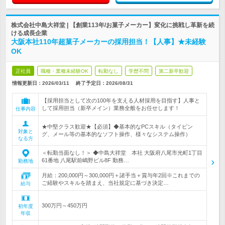
株式会社中島大祥堂 | 【創業113年/お菓子メーカー】変化に挑戦し革新を続
ける成長企業
大阪本社110年超菓子メーカーの採用担当！【人事】★未経験
OK
正社員
職種・業種未経験OK
転勤なし
学歴不問
第二新卒歓迎
情報更新日：2026/03/11
終了予定日：
2026/08/31
【採用担当として次の100年を支える人材採用を目指す】人事と
して採用担当（新卒メイン）業務全般をお任せします！
仕事内容
★中堅クラス歓迎★【必須】◆基本的なPCスキル（タイピン
対象と
グ、メール等の基本的なソフト操作、様々なシステム操作）
なる方
＜転勤当面なし！＞ ◆中島大祥堂 本社 大阪府八尾市光町1丁目
61番地 八尾駅前嶋野ビル8F 勤務…
勤務地
月給：200,000円～300,000円＋諸手当＋賞与年2回※これまでの
ご経験やスキルを踏まえ、当社規定に基づき決定…
給与
300万円～450万円
初年度
年収