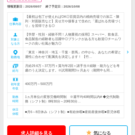
情報更新日：2026/08/07
終了予定日：
2026/10/08
【最初は包丁が使えればOK◎百貨店内の精肉売場での加工・陳
列・対面販売など】見せ方や接客まで含めた「選ばれる売場づく
仕事内容
り」を習得できる◎
【学歴・性別・経験不問！人物重視の採用】スーパー、飲食店、
食品製造の経験者も活躍中◎ブランクがある方も歓迎◎チームワ
対象と
ークの良い社風が魅力◎
なる方
「東京・神奈川・埼玉・千葉・群馬」の中から、あなたの希望と
適性に合わせて配属先を決定します！ 【竹…
勤務地
月給29.6万～37万円＋賞与年2回＋諸手当※経験・能力などを考
慮のうえ決定します。※試用期間3ヶ月あり（期間中も同…
給与
400万円～500万円
初年度
年収
1ヵ月単位の変形労働時間制 ※週平均40時間以内# ◆交代制勤
勤務
時間
務（シフト制）8時30分～20時30分…
休日
■月6～8日休み（シフト制）■有給休暇■産前産後休暇■育児休暇
休暇
求人詳細を見る
気になる