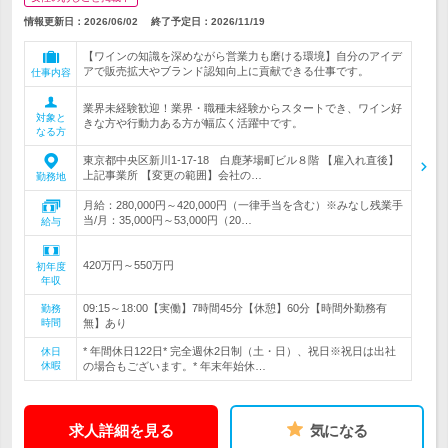
情報更新日：2026/06/02
終了予定日：
2026/11/19
【ワインの知識を深めながら営業力も磨ける環境】自分のアイデ
アで販売拡大やブランド認知向上に貢献できる仕事です。
仕事内容
業界未経験歓迎！業界・職種未経験からスタートでき、ワイン好
対象と
きな方や行動力ある方が幅広く活躍中です。
なる方
東京都中央区新川1-17-18 白鹿茅場町ビル８階 【雇入れ直後】
上記事業所 【変更の範囲】会社の…
勤務地
月給：280,000円～420,000円（一律手当を含む）※みなし残業手
当/月：35,000円～53,000円（20…
給与
420万円～550万円
初年度
年収
09:15～18:00【実働】7時間45分【休憩】60分【時間外勤務有
勤務
時間
無】あり
* 年間休日122日* 完全週休2日制（土・日）、祝日※祝日は出社
休日
休暇
の場合もございます。* 年末年始休…
求人詳細を見る
気になる