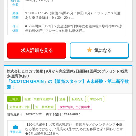
初年度
年収
9：00～17：45（実働7時間45分／休憩60分）※フレックス制度
勤務
時間
あり※営業所は、9：30～20：…
# ＜年間休日123日＞完全週休2日制年次有給休暇※取得率89％永
休日
休暇
年勤続休暇リフレッシュ休暇結婚休暇…
求人詳細を見る
気になる
株式会社ヒロカワ製靴 | 9月から完全週休2日/面接1回/靴のプレゼント/残業
少/産育休あり
「SCOTCH GRAIN」の【販売スタッフ】★未経験・第二新卒歓
迎！
正社員
職種・業種未経験OK
急募
転勤なし
学歴不問
完全週休2日制
第二新卒歓迎
女性のおしごと掲載中
情報更新日：2026/05/22
終了予定日：
2026/08/20
【20代活躍中】お客様の靴選び・靴磨きなどのメンテナンス◆単
なる販売ではなく、“最高の1足”のためにお客様と深く関わります
仕事内容
◆9月以降年休126日へ