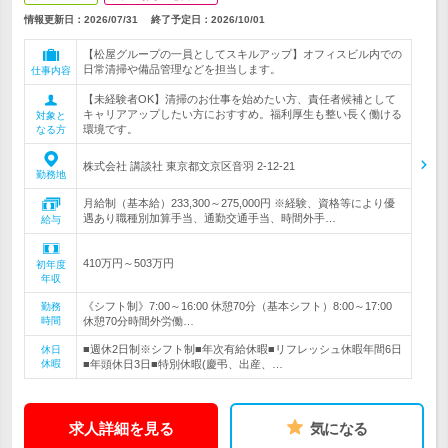
情報更新日：2026/07/31
終了予定日：
2026/10/01
【松屋グループの一員としてスキルアップ】オフィスビル内での
日常清掃や備品管理などを担当します。
仕事内容
【未経験者OK】清掃のお仕事を始めたい方、責任者候補として
キャリアアップしたい方におすすめ。福利厚生も整い長く働ける
対象と
環境です。
なる方
株式会社 講談社 東京都文京区音羽 2-12-21
勤務地
月給制（基本給）233,300～275,000円 ※経験、資格等により優
遇あり職種別加算手当、通勤交通手当、時間外手…
給与
410万円～503万円
初年度
年収
《シフト制》7:00～16:00 休憩70分（基本シフト）8:00～17:00
勤務
時間
休憩70分時間外労働…
■週休2日制※シフト制■年次有給休暇■リフレッシュ休暇年間6日
休日
休暇
■年頭休日3日■特別休暇(慶弔、出産、…
求人詳細を見る
気になる