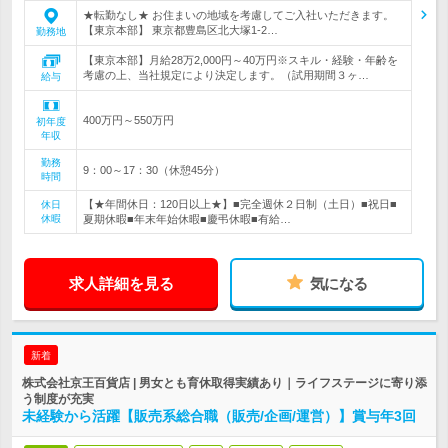
★転勤なし★ お住まいの地域を考慮してご入社いただきます。
【東京本部】 東京都豊島区北大塚1-2…
勤務地
【東京本部】月給28万2,000円～40万円※スキル・経験・年齢を
考慮の上、当社規定により決定します。（試用期間３ヶ…
給与
400万円～550万円
初年度
年収
勤務
9：00～17：30（休憩45分）
時間
【★年間休日：120日以上★】■完全週休２日制（土日）■祝日■
休日
休暇
夏期休暇■年末年始休暇■慶弔休暇■有給…
求人詳細を見る
気になる
新着
株式会社京王百貨店 | 男女とも育休取得実績あり｜ライフステージに寄り添
う制度が充実
未経験から活躍【販売系総合職（販売/企画/運営）】賞与年3回