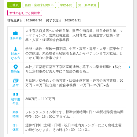
正社員
職種・業種未経験OK
学歴不問
第二新卒歓迎
女性のおしごと掲載中
情報更新日：2026/06/30
終了予定日：
2026/08/31
大手有名百貨店への企画営業、販売企画営業、経営企画営業、マ
ーケティング、営業戦略立案、人材育成、組織運営／総務・労
仕事内容
務・人事・経理等総合事務職
学歴・経験・年齢一切不問。中卒・高卒・専卒・大卒・院卒全て
の方歓迎。未経験者も経験者も新人からベテランまで大歓迎。と
対象と
にかく面白い仕事です！
なる方
本社／京都府京都市下京区室町通綾小路下ル白楽天町504 ●私た
ちは京都市のど真ん中に７階建の複合商…
勤務地
月給制／初任給：企画営業・販売企画営業・経営企画営業職：30
万円～70万円初任給：総合事務職：23万円～35万円●当…
給与
360万円～1100万円
初年度
年収
フレックスタイム制です。標準労働時間/1日7.5時間標準労働時間
勤務
時間
帯/9：30～18：00コアタイム/…
週休2日制（土曜・日曜・祝日※社内カレンダーにより出社土曜
休日
休暇
の時があります。その時は9：30～12：3…