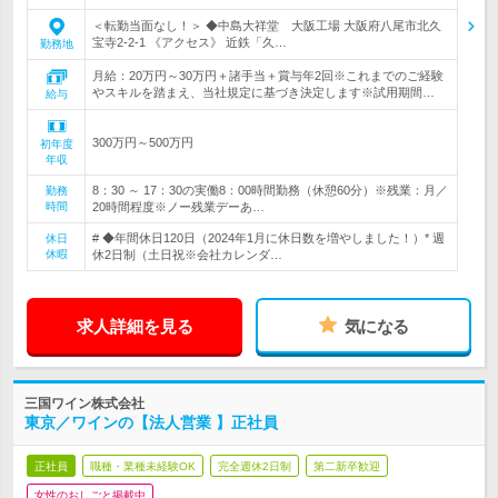
＜転勤当面なし！＞ ◆中島大祥堂 大阪工場 大阪府八尾市北久
宝寺2-2-1 《アクセス》 近鉄「久…
勤務地
月給：20万円～30万円＋諸手当＋賞与年2回※これまでのご経験
やスキルを踏まえ、当社規定に基づき決定します※試用期間…
給与
300万円～500万円
初年度
年収
8：30 ～ 17：30の実働8：00時間勤務（休憩60分）※残業：月／
勤務
時間
20時間程度※ノー残業デーあ…
# ◆年間休日120日（2024年1月に休日数を増やしました！）* 週
休日
休暇
休2日制（土日祝※会社カレンダ…
求人詳細を見る
気になる
三国ワイン株式会社
東京／ワインの【法人営業 】正社員
正社員
職種・業種未経験OK
完全週休2日制
第二新卒歓迎
女性のおしごと掲載中