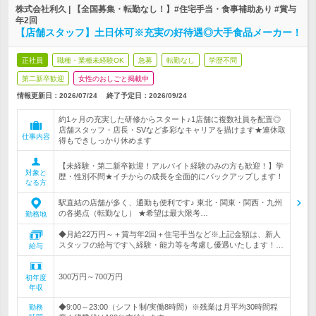
株式会社利久 | 【全国募集・転勤なし！】#住宅手当・食事補助あり #賞与
年2回
【店舗スタッフ】土日休可※充実の好待遇◎大手食品メーカー！
正社員
職種・業種未経験OK
急募
転勤なし
学歴不問
第二新卒歓迎
女性のおしごと掲載中
情報更新日：2026/07/24
終了予定日：
2026/09/24
約1ヶ月の充実した研修からスタート♪1店舗に複数社員を配置◎
店舗スタッフ・店長・SVなど多彩なキャリアを描けます★連休取
仕事内容
得もできしっかり休めます
【未経験・第二新卒歓迎！アルバイト経験のみの方も歓迎！】学
対象と
歴・性別不問★イチからの成長を全面的にバックアップします！
なる方
駅直結の店舗が多く、通勤も便利です♪ 東北・関東・関西・九州
の各拠点（転勤なし） ★希望は最大限考…
勤務地
◆月給22万円～＋賞与年2回＋住宅手当など※上記金額は、新人
スタッフの給与です＼経験・能力等を考慮し優遇いたします！…
給与
300万円～700万円
初年度
年収
◆9:00～23:00（シフト制/実働8時間）※残業は月平均30時間程
勤務