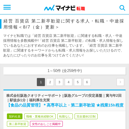
経営 百貨店 第二新卒歓迎に関する求人・転職・中途採
用情報＜8/7（金）更新＞
マイナビ転職では「経営 百貨店 第二新卒歓迎」に関連する転職・求人・中途
採用情報を多数掲載中!「経営 百貨店 第二新卒歓迎」の転職・求人情報を探し
ているあなたにおすすめのお仕事を掲載しています。「経営 百貨店 第二新卒
歓迎」に関連するキーワードからも転職・求人情報をお探しいただけるので、
あなたにぴったりのお仕事を見つけてみてください!
1～50件 (全259件中)
1
2
3
4
5
6
株式会社阪急クオリティーサポート | 阪急グループの安定基盤｜賞与年2回
｜駅徒歩1分｜福利厚生充実
【食品の品質管理】＊高専卒以上・第二新卒歓迎 ★残業15h程度
契約社員
職種・業種未経験OK
転勤なし
完全週休2日制
第二新卒歓迎
女性のおしごと掲載中