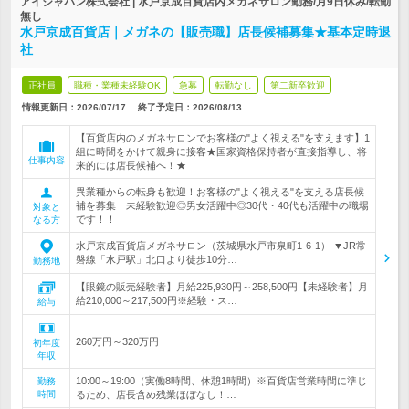
アイジャパン株式会社 | 水戸京成百貨店内メガネサロン勤務/月9日休み/転勤
無し
水戸京成百貨店｜メガネの【販売職】店長候補募集★基本定時退
社
正社員
職種・業種未経験OK
急募
転勤なし
第二新卒歓迎
情報更新日：2026/07/17
終了予定日：
2026/08/13
【百貨店内のメガネサロンでお客様の"よく視える"を支えます】1
組に時間をかけて親身に接客★国家資格保持者が直接指導し、将
仕事内容
来的には店長候補へ！★
異業種からの転身も歓迎！お客様の"よく視える"を支える店長候
補を募集｜未経験歓迎◎男女活躍中◎30代・40代も活躍中の職場
対象と
です！！
なる方
水戸京成百貨店メガネサロン（茨城県水戸市泉町1-6-1） ▼JR常
磐線「水戸駅」北口より徒歩10分…
勤務地
【眼鏡の販売経験者】月給225,930円～258,500円【未経験者】月
給210,000～217,500円※経験・ス…
給与
260万円～320万円
初年度
年収
10:00～19:00（実働8時間、休憩1時間）※百貨店営業時間に準じ
勤務
時間
るため、店長含め残業ほぼなし！…