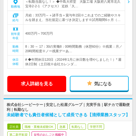
＜転勤当面なし！＞ ◆中島大祥堂 大阪工場 大阪府八尾市北久
宝寺2-2-1 《アクセス》 近鉄「久…
勤務地
月給：33万円～＋諸手当＋賞与年2回※これまでのご経験やスキ
ルを踏まえ、当社規定に基づき決定します※試用期間6ヶ月（…
給与
400万円～700万円
初年度
年収
8：30 ～ 17：30の実働8：00時間勤務（休憩60分）※残業：月／
勤務
時間
20時間程度※ノー残業デーあ…
# ◆年間休日120日（2024年1月に休日数を増やしました！）* 週
休日
休暇
休2日制（土日祝※会社カレンダ…
求人詳細を見る
気になる
株式会社シービーケー | 安定した松屋グループ｜充実手当｜駅チカで通勤便
利｜転勤なし
未経験者でも責任者候補として成長できる【清掃業務スタッフ】
正社員
職種・業種未経験OK
急募
転勤なし
学歴不問
第二新卒歓迎
女性のおしごと掲載中