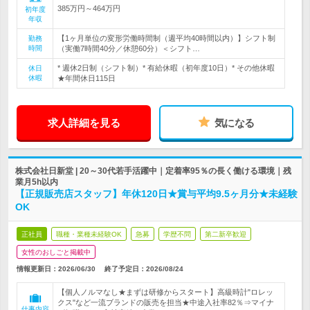
385万円～464万円
初年度
年収
【1ヶ月単位の変形労働時間制（週平均40時間以内）】シフト制
勤務
時間
（実働7時間40分／休憩60分）＜シフト…
* 週休2日制（シフト制）* 有給休暇（初年度10日）* その他休暇
休日
休暇
★年間休日115日
求人詳細を見る
気になる
株式会社日新堂 | 20～30代若手活躍中｜定着率95％の長く働ける環境｜残
業月5h以内
【正規販売店スタッフ】年休120日★賞与平均9.5ヶ月分★未経験
OK
正社員
職種・業種未経験OK
急募
学歴不問
第二新卒歓迎
女性のおしごと掲載中
情報更新日：2026/06/30
終了予定日：
2026/08/24
【個人ノルマなし★まずは研修からスタート】高級時計"ロレッ
クス"など一流ブランドの販売を担当★中途入社率82％⇒マイナ
仕事内容