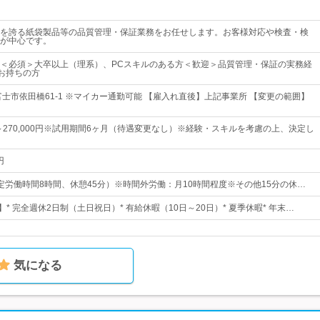
を誇る紙袋製品等の品質管理・保証業務をお任せします。お客様対応や検査・検
が中心です。
＜必須＞大卒以上（理系）、PCスキルのある方＜歓迎＞品質管理・保証の実務経
をお持ちの方
富士市依田橋61-1 ※マイカー通勤可能 【雇入れ直後】上記事業所 【変更の範囲】
0円～270,000円※試用期間6ヶ月（待遇変更なし）※経験・スキルを考慮の上、決定し
円
5（所定労働時間8時間、休憩45分）※時間外労働：月10時間程度※その他15分の休…
】* 完全週休2日制（土日祝日）* 有給休暇（10日～20日）* 夏季休暇* 年末…
気になる