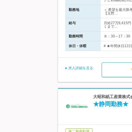
ナビ転職経由入社
勤務地
＜ 希望を最大限
【玉野…
給与
月給27万8,41
くまで…
勤務時間
８：30～17：3
休日・休暇
# ★年間休日12
求人詳細を見る
大昭和紙工産業株式会
★静岡勤務★
第二新卒歓迎