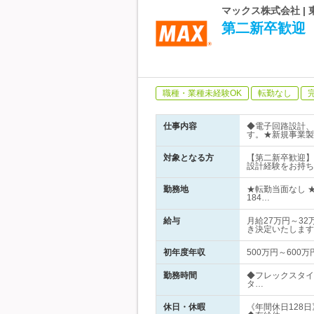
マックス株式会社 
第二新卒歓迎
職種・業種未経験OK
転勤なし
仕事内容
◆電子回路設計、
す。★新規事業製
対象となる方
【第二新卒歓迎】
設計経験をお持ち
勤務地
★転勤当面なし 
184…
給与
月給27万円～3
き決定いたします
初年度年収
500万円～600万
勤務時間
◆フレックスタイ
タ…
休日・休暇
《年間休日128