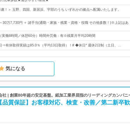
の先輩多数★働きやすい環境★
考慮！＞ 玉野、四国、新居浜、宇部のうち いずれかの拠点へ配属いたします。
5円～30万7,730円 ＋ 諸手当(通勤・家族・残業・資格・役職 その他多数！)※上記はあ
0（実働8時間／休憩60分）時間外労働：有※残業月平均20時間
2日⇒有休取得実績は85.0％（平均13日取得）！# ◆休日* 週休2日制（土日、…
気になる
社 | 創業80年超の安定基盤。紙加工業界屈指のリーディングカンパニ
【品質保証】お客様対応、検査・改善／第二新卒歓