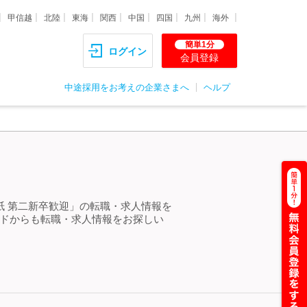
甲信越
北陸
東海
関西
中国
四国
九州
海外
簡単1分
ログイン
会員登録
中途採用をお考えの企業さまへ
ヘルプ
＞
紙 第二新卒歓迎」の転職・求人情報を
ードからも転職・求人情報をお探しい