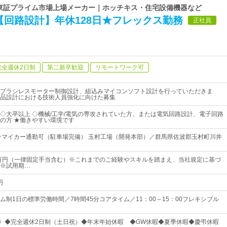
| 東証プライム市場上場メーカー｜ホッチキス・住宅設備機器など
【回路設計】年休128日★フレックス勤務
正社員
完全週休2日制
第二新卒歓迎
リモートワーク可
ブラシレスモーター制御設計、組込みマイコンソフト設計を行っていただきま
品設計における技術人員強化に向けた募集
◇大卒以上 ◇機械/工学/電気の専攻されていた方、または電気回路設計、電子回路
の方 ★働きやすい環境です
★マイカー通勤可（駐車場完備） 玉村工場（開発本部）／群馬県佐波郡玉村町川井
2万円（一律固定手当含む）※これまでのご経験やスキルを踏まえ、当社規定に基づ
※試用期…
円
ム制1日の標準労働時間／7時間45分コアタイム／11：00～15：00フレキシブル
日》◆完全週休2日制（土日祝）◆年末年始休暇 ◆GW休暇◆夏季休暇◆慶弔休暇