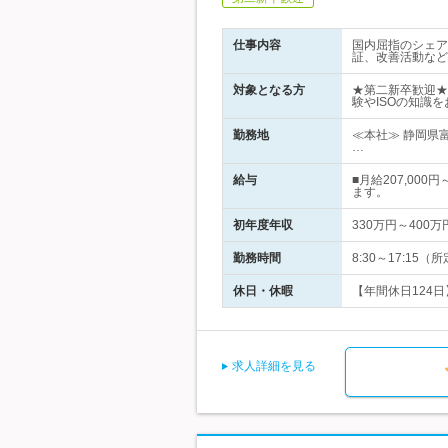
仕事内容
国内屈指のシェア
証、改善活動など
対象となる方
★第二新卒歓迎★
験やISOの知識
勤務地
≪本社≫ 静岡県
…
給与
■月給207,00
ます。
初年度年収
330万円～400万
勤務時間
8:30～17:1
休日・休暇
【年間休日124日
求人詳細を見る