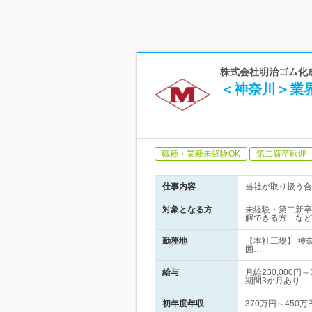
株式会社明治ゴム化成
＜神奈川＞業
職種・業種未経験OK
第二新卒歓迎
仕事内容
当社が取り扱う合
対象となる方
未経験・第二新卒
解できる方 など
勤務地
【本社工場】 神
囲…
給与
月給230,000
期間3か月あり…
初年度年収
370万円～450万