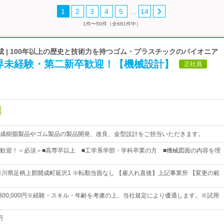
…
1
2
3
4
5
14
1件〜50件（全681件中）
 | 100年以上の歴史と技術力を持つゴム・プラスチックのパイオニア
界未経験・第二新卒歓迎！【機械設計】
正社員
成樹脂製品やゴム製品の製品開発、改良、金型設計をご担当いただきます。
歓迎！＜必須＞■高専卒以上 ■工学系学部・学科卒業の方 ■機械図面の内容を理
奈川県足柄上郡開成町延沢1 ※転勤当面なし 【雇入れ直後】上記事業所 【変更の範
円～300,000円※経験・スキル・年齢を考慮の上、当社規定により優遇します。※試用
円