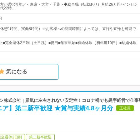
方が選択可能／＜東京・大宮・千葉＞◆総合職（転勤あり）月給26万円+インセン
代22時…
円
00（休憩1時間、実働8時間）※お客様への訪問時間によっては、直行や直帰も可能で
以上■完全週休2日制（土日祝）■祝日■年末年始■有給休暇（初年度10日）■結婚休暇
気になる
ン株式会社 | 景気に左右されない安定性！コロナ禍でも黒字経営で仕事
ア】第二新卒歓迎 ★賞与実績4.8ヶ月分
正社員
完全週休2日制
第二新卒歓迎