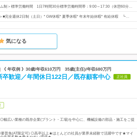
制＞標準労働時間 1日7時間30分標準労働時間帯：9:00～17:30（休憩60分…
＞■完全週休2日制（土日）* GW休暇* 夏季休暇* 年末年始休暇* 有給休暇 ┗…
気になる
《 年収例 》30歳/年収610万円 35歳(主任)/年収680万円
新卒歓迎／年間休日122日／既存顧客中心
正社員
迎
◎幅広い業種の既存企業(プラント・工場)を中心に、機械設備の部品・施工をご提
◎要普免(AT限定可) ◎高卒以上★ほとんどの社員が業界未経験で活躍中です★マイ