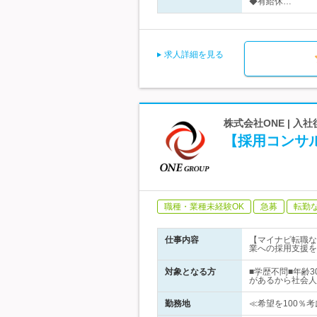
◆有給休…
求人詳細を見る
株式会社ONE | 入
【採用コンサ
職種・業種未経験OK
急募
転勤
仕事内容
【マイナビ転職な
業への採用支援を
対象となる方
■学歴不問■年齢
があるから社会人
勤務地
≪希望を100％考