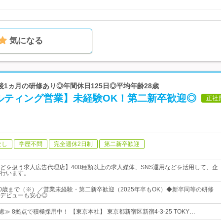
気になる
社後1ヵ月の研修あり◎年間休日125日◎平均年齢28歳
ルティング営業】未経験OK！第二新卒歓迎◎
正社
なし
学歴不問
完全週休2日制
第二新卒歓迎
どを扱う求人広告代理店】400種類以上の求人媒体、SNS運用などを活用して、企
行います。
30歳まで（※）／営業未経験・第二新卒歓迎（2025年卒もOK）◆新卒同等の研修
デビューも安心◎
慮≫ 8拠点で積極採用中！ 【東京本社】 東京都新宿区新宿4-3-25 TOKY…