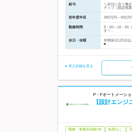
給与
＼自分に合う働き
ティブ（固定残業
初年度年収
300万円～450万
勤務時間
9：00～18：
す！…
休日・休暇
年間休日125日
■…
求人詳細を見る
P・Fオートメーショ
【設計エンジニ
職種・業種未経験OK
転勤なし