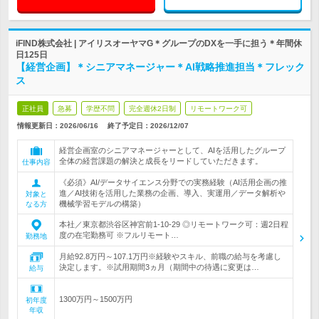
iFIND株式会社 | アイリスオーヤマG＊グループのDXを一手に担う＊年間休
日125日
【経営企画】＊シニアマネージャー＊AI戦略推進担当＊フレック
ス
正社員
急募
学歴不問
完全週休2日制
リモートワーク可
情報更新日：2026/06/16
終了予定日：
2026/12/07
経営企画室のシニアマネージャーとして、AIを活用したグループ
全体の経営課題の解決と成長をリードしていただきます。
仕事内容
《必須》AI/データサイエンス分野での実務経験（AI活用企画の推
進／AI技術を活用した業務の企画、導入、実運用／データ解析や
対象と
機械学習モデルの構築）
なる方
本社／東京都渋谷区神宮前1-10-29 ◎リモートワーク可：週2日程
度の在宅勤務可 ※フルリモート…
勤務地
月給92.8万円～107.1万円※経験やスキル、前職の給与を考慮し
決定します。※試用期間3ヵ月（期間中の待遇に変更は…
給与
1300万円～1500万円
初年度
年収