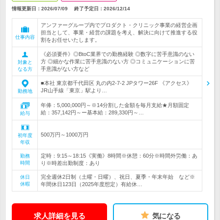
情報更新日：2026/07/09
終了予定日：
2026/12/14
アンファーグループ内でプロダクト・クリニック事業の経営企画
担当として、事業・経営の課題を考え、解決に向けて推進する役
仕事内容
割をお任せいたします。
《必須要件》◎BtoC業界での勤務経験 ◎数字に苦手意識のない
方 ◎細かな作業に苦手意識のない方 ◎コミュニケーションに苦
対象と
手意識がない方など
なる方
■本社 東京都千代田区 丸の内2-7-2 JPタワー26F 《アクセス》
JR山手線「東京」駅より…
勤務地
年俸：5,000,000円～※14分割した金額を毎月支給★月額固定
給：357,142円～ー基本給：289,330円～…
給与
500万円～1000万円
初年度
年収
定時：9:15～18:15《実働》8時間※休憩：60分※時間外労働：あ
勤務
時間
り※時差出勤制度：あり
完全週休2日制（土曜・日曜）、祝日、夏季・年末年始 など※
休日
休暇
年間休日123日（2025年度想定）有給休…
求人詳細を見る
気になる