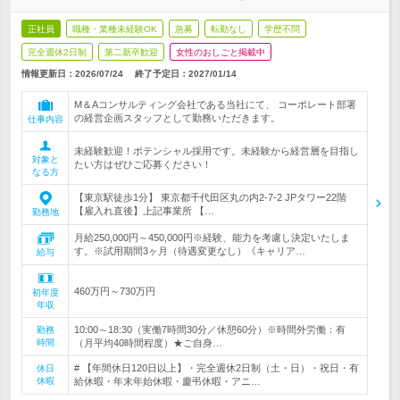
正社員
職種・業種未経験OK
急募
転勤なし
学歴不問
完全週休2日制
第二新卒歓迎
女性のおしごと掲載中
情報更新日：2026/07/24
終了予定日：
2027/01/14
M＆Aコンサルティング会社である当社にて、 コーポレート部署
の経営企画スタッフとして勤務いただきます。
仕事内容
未経験歓迎！ポテンシャル採用です。未経験から経営層を目指し
対象と
たい方はぜひご応募ください！
なる方
【東京駅徒歩1分】 東京都千代田区丸の内2-7-2 JPタワー22階
【雇入れ直後】上記事業所 【…
勤務地
月給250,000円～450,000円※経験、能力を考慮し決定いたしま
す。※試用期間3ヶ月（待遇変更なし）《キャリア…
給与
460万円～730万円
初年度
年収
10:00～18:30（実働7時間30分／休憩60分）※時間外労働：有
勤務
時間
（月平均40時間程度）★ご自身…
# 【年間休日120日以上】・完全週休2日制（土・日）・祝日・有
休日
休暇
給休暇・年末年始休暇・慶弔休暇・アニ…