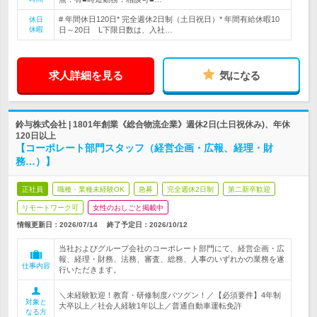
# 年間休日120日* 完全週休2日制（土日祝日）* 年間有給休暇10
休日
休暇
日～20日 L下限日数は、入社…
求人詳細を見る
気になる
鈴与株式会社 | 1801年創業《総合物流企業》週休2日(土日祝休み)、年休
120日以上
【コーポレート部門スタッフ（経営企画・広報、経理・財
務…）】
正社員
職種・業種未経験OK
急募
完全週休2日制
第二新卒歓迎
リモートワーク可
女性のおしごと掲載中
情報更新日：2026/07/14
終了予定日：
2026/10/12
当社およびグループ会社のコーポレート部門にて、経営企画・広
報、経理・財務、法務、審査、総務、人事のいずれかの業務を遂
仕事内容
行いただきます。
＼未経験歓迎！教育・研修制度バツグン！／【必須要件】4年制
対象と
大卒以上／社会人経験1年以上／普通自動車運転免許
なる方