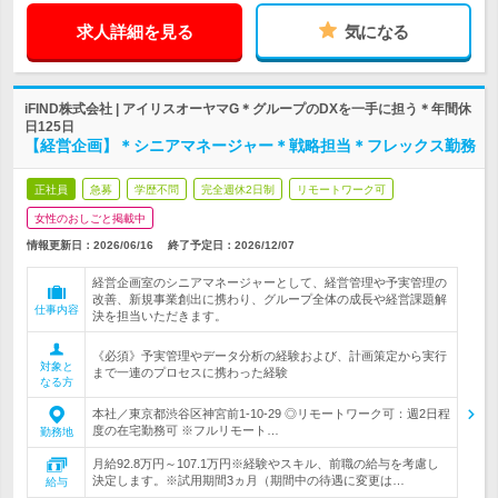
求人詳細を見る
気になる
iFIND株式会社 | アイリスオーヤマG＊グループのDXを一手に担う＊年間休
日125日
【経営企画】＊シニアマネージャー＊戦略担当＊フレックス勤務
正社員
急募
学歴不問
完全週休2日制
リモートワーク可
女性のおしごと掲載中
情報更新日：2026/06/16
終了予定日：
2026/12/07
経営企画室のシニアマネージャーとして、経営管理や予実管理の
改善、新規事業創出に携わり、グループ全体の成長や経営課題解
仕事内容
決を担当いただきます。
《必須》予実管理やデータ分析の経験および、計画策定から実行
対象と
まで一連のプロセスに携わった経験
なる方
本社／東京都渋谷区神宮前1-10-29 ◎リモートワーク可：週2日程
度の在宅勤務可 ※フルリモート…
勤務地
月給92.8万円～107.1万円※経験やスキル、前職の給与を考慮し
決定します。※試用期間3ヵ月（期間中の待遇に変更は…
給与