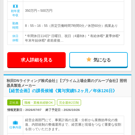
350万円～500万円
初年度
年収
勤務
8：55～16：55（所定労働時間7時間0分／休憩60分）残業あり
時間
* 年間休日114日* 日曜日、祝日（4週8休）* 有給休暇* 夏季休暇*
休日
休暇
年末年始休暇* 産前産後…
求人詳細を見る
気になる
秋田DNライティング株式会社 | 【プライム上場企業のグループ会社】照明
器具製造メーカー
【経営企画】の課長候補《賞与実績5.2ヶ月／年休126日》
正社員
職種・業種未経験OK
完全週休2日制
情報更新日：2026/07/07
終了予定日：
2026/10/26
経営企画部門にて、事業計画の立案・分析から業務効率化の推
進、内部統制の整備運用まで、経営層と現場をつなぐ重要な役割
仕事内容
を担っていただきます。