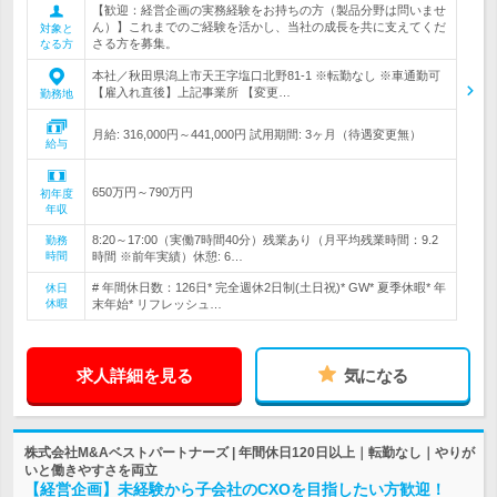
【歓迎：経営企画の実務経験をお持ちの方（製品分野は問いませ
ん）】これまでのご経験を活かし、当社の成長を共に支えてくだ
対象と
さる方を募集。
なる方
本社／秋田県潟上市天王字塩口北野81-1 ※転勤なし ※車通勤可
【雇入れ直後】上記事業所 【変更…
勤務地
月給: 316,000円～441,000円 試用期間: 3ヶ月（待遇変更無）
給与
650万円～790万円
初年度
年収
8:20～17:00（実働7時間40分）残業あり（月平均残業時間：9.2
勤務
時間
時間 ※前年実績）休憩: 6…
# 年間休日数：126日* 完全週休2日制(土日祝)* GW* 夏季休暇* 年
休日
休暇
末年始* リフレッシュ…
求人詳細を見る
気になる
株式会社M&Aベストパートナーズ | 年間休日120日以上｜転勤なし｜やりが
いと働きやすさを両立
【経営企画】未経験から子会社のCXOを目指したい方歓迎！