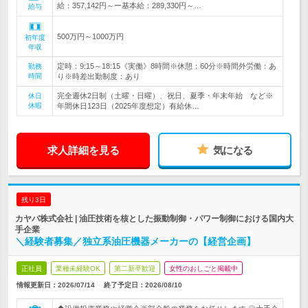
給：357,142円～ー基本給：289,330円～…
給与
500万円～1000万円
初年度
年収
定時：9:15～18:15《実働》8時間※休憩：60分※時間外労働：あ
勤務
時間
り※時差出勤制度：あり
完全週休2日制（土曜・日曜）、祝日、夏季・年末年始 など※
休日
休暇
年間休日123日（2025年度想定）有給休…
求人詳細を見る
気になる
残り3日
カヤバ株式会社 | 油圧技術を核とした振動制御・パワー制御における国内大
手企業
＼経験者募集／独立系油圧機器メーカーの【経営企画】
正社員
業種未経験OK
第二新卒歓迎
女性のおしごと掲載中
情報更新日：2026/07/14
終了予定日：
2026/08/10