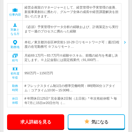
経営企画室のマネージャーとして、経営管理や予実管理の改善、
新規事業創出に携わり、グループ全体の成長や経営課題解決を担
仕事内容
当いただきます。
《必須》予実管理やデータ分析の経験および、計画策定から実行
対象と
まで一連のプロセスに携わった経験
なる方
本社／東京都渋谷区神宮前1-10-29 ◎リモートワーク可：週2日程
度の在宅勤務可 ※フルリモート…
勤務地
月給69.1万円～83.7万円※経験やスキル、前職の給与を考慮し決
定します。※上記金額には固定残業代（91,000円…
給与
950万円～1150万円
初年度
年収
# フレックスタイム制1日の標準労働時間：8時間00分コアタイ
勤務
時間
ム：コアタイム10:00～15:00時…
# 年間休日125日* 完全週休2日制（土日祝）* 年次有給休暇┗ 毎
休日
休暇
年7月に15日or20日付与（…
求人詳細を見る
気になる