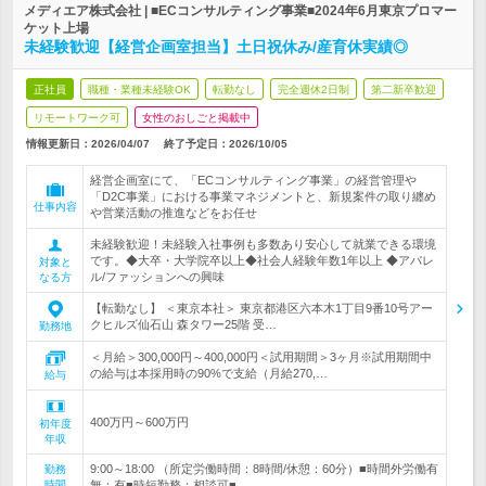
メディエア株式会社 | ■ECコンサルティング事業■2024年6月東京プロマー
ケット上場
未経験歓迎【経営企画室担当】土日祝休み/産育休実績◎
正社員
職種・業種未経験OK
転勤なし
完全週休2日制
第二新卒歓迎
リモートワーク可
女性のおしごと掲載中
情報更新日：2026/04/07
終了予定日：
2026/10/05
経営企画室にて、「ECコンサルティング事業」の経営管理や
「D2C事業」における事業マネジメントと、新規案件の取り纏め
仕事内容
や営業活動の推進などをお任せ
未経験歓迎！未経験入社事例も多数あり安心して就業できる環境
です。◆大卒・大学院卒以上◆社会人経験年数1年以上 ◆アパレ
対象と
ル/ファッションへの興味
なる方
【転勤なし】 ＜東京本社＞ 東京都港区六本木1丁目9番10号アー
クヒルズ仙石山 森タワー25階 受…
勤務地
＜月給＞300,000円～400,000円＜試用期間＞3ヶ月※試用期間中
の給与は本採用時の90%で支給（月給270,…
給与
400万円～600万円
初年度
年収
9:00～18:00 （所定労働時間：8時間/休憩：60分）■時間外労働有
勤務
時間
無：有■時短勤務：相談可■…