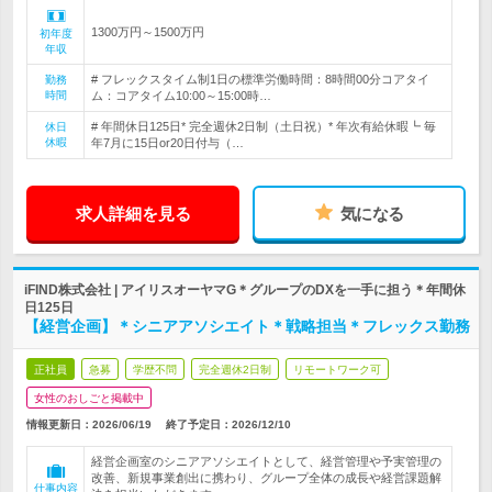
1300万円～1500万円
初年度
年収
# フレックスタイム制1日の標準労働時間：8時間00分コアタイ
勤務
時間
ム：コアタイム10:00～15:00時…
# 年間休日125日* 完全週休2日制（土日祝）* 年次有給休暇┗ 毎
休日
休暇
年7月に15日or20日付与（…
求人詳細を見る
気になる
iFIND株式会社 | アイリスオーヤマG＊グループのDXを一手に担う＊年間休
日125日
【経営企画】＊シニアアソシエイト＊戦略担当＊フレックス勤務
正社員
急募
学歴不問
完全週休2日制
リモートワーク可
女性のおしごと掲載中
情報更新日：2026/06/19
終了予定日：
2026/12/10
経営企画室のシニアアソシエイトとして、経営管理や予実管理の
改善、新規事業創出に携わり、グループ全体の成長や経営課題解
仕事内容