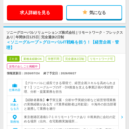
求人詳細を見る
気になる
ソニーグローバルソリューションズ株式会社 | リモートワーク・フレックス
あり│年間休日125日│完全週休2日制
＜ソニーグループ＞グローバルIT戦略を担う！【経営企画・管
理】
正社員
業種未経験OK
学歴不問
完全週休2日制
リモートワーク可
女性のおしごと掲載中
情報更新日：2026/07/24
終了予定日：
2026/08/27
【グローバルに成長できる環境で、経営企画スキルを高められま
す！】ソニーグループのIT・DX推進を支える事業計画や実績管
仕事内容
理、分析・提案業務を担当
【経験者募集】◆予実立案・分析や予実績分析など経営管理業務
の実務経験がある方（IT業界経験者は尚歓迎） ※海外の担当部署
対象と
と連携して業務を遂行
なる方
東京都港区港南1-7-1 ※リモートワークあり ※将来的に会社の定
める場所（出向、在宅勤務実施場所…
勤務地