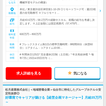
機械学習モデルの構築）
なる方
本社／東京都渋谷区神宮前1-10-29 ◎リモートワーク可：週2日程
度の在宅勤務可 ※フルリモート…
勤務地
月給43.6万円～58.2万円※経験やスキル、前職の給与を考慮し決
定します。※上記金額には固定残業代（57,475円…
給与
600万円～800万円
初年度
年収
# フレックスタイム制1日の標準労働時間：8時間00分（休憩60
勤務
時間
分）コアタイム：コアタイム10:00…
# 年間休日125日* 完全週休2日制（土日祝）* 年次有給休暇┗ 毎
休日
休暇
年7月に15日or20日付与（…
求人詳細を見る
気になる
松月産業株式会社 | ＜地域密着企業＞仙台市に特化したグループホテル☆安
定性抜群◎
好環境でキャリアが築ける【経営企画マネージャー】月給35万円
～