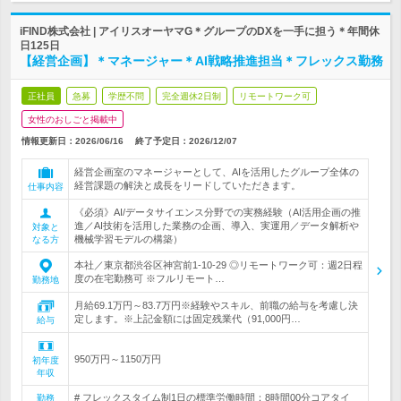
iFIND株式会社 | アイリスオーヤマG＊グループのDXを一手に担う＊年間休
日125日
【経営企画】＊マネージャー＊AI戦略推進担当＊フレックス勤務
正社員
急募
学歴不問
完全週休2日制
リモートワーク可
女性のおしごと掲載中
情報更新日：2026/06/16
終了予定日：
2026/12/07
経営企画室のマネージャーとして、AIを活用したグループ全体の
経営課題の解決と成長をリードしていただきます。
仕事内容
《必須》AI/データサイエンス分野での実務経験（AI活用企画の推
進／AI技術を活用した業務の企画、導入、実運用／データ解析や
対象と
機械学習モデルの構築）
なる方
本社／東京都渋谷区神宮前1-10-29 ◎リモートワーク可：週2日程
度の在宅勤務可 ※フルリモート…
勤務地
月給69.1万円～83.7万円※経験やスキル、前職の給与を考慮し決
定します。※上記金額には固定残業代（91,000円…
給与
950万円～1150万円
初年度
年収
# フレックスタイム制1日の標準労働時間：8時間00分コアタイ
勤務