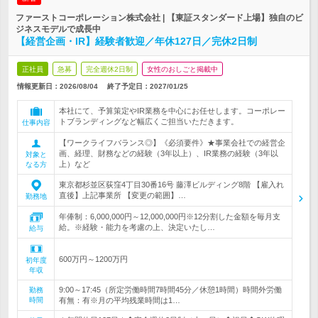
ファーストコーポレーション株式会社 | 【東証スタンダード上場】独自のビ
ジネスモデルで成長中
【経営企画・IR】経験者歓迎／年休127日／完休2日制
正社員
急募
完全週休2日制
女性のおしごと掲載中
情報更新日：2026/08/04
終了予定日：
2027/01/25
本社にて、予算策定やIR業務を中心にお任せします。コーポレー
トブランディングなど幅広くご担当いただきます。
仕事内容
【ワークライフバランス◎】《必須要件》★事業会社での経営企
画、経理、財務などの経験（3年以上）、IR業務の経験（3年以
対象と
上）など
なる方
東京都杉並区荻窪4丁目30番16号 藤澤ビルディング8階 【雇入れ
直後】上記事業所 【変更の範囲】…
勤務地
年俸制：6,000,000円～12,000,000円※12分割した金額を毎月支
給。※経験・能力を考慮の上、決定いたし…
給与
600万円～1200万円
初年度
年収
9:00～17:45（所定労働時間7時間45分／休憩1時間）時間外労働
勤務
時間
有無：有※月の平均残業時間は1…