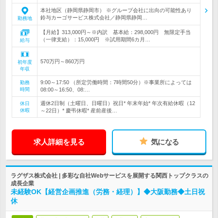
本社地区（静岡県静岡市） ※グループ会社に出向の可能性あり
鈴与カーゴサービス株式会社／静岡県静岡…
勤務地
【月給】313,000円～※内訳 基本給：298,000円 無限定手当
（一律支給）：15,000円 ※試用期間6カ月…
給与
570万円～860万円
初年度
年収
9:00～17:50 （所定労働時間：7時間50分）※事業所によっては
勤務
時間
08:00～16:50、08:…
週休2日制（土曜日、日曜日）祝日* 年末年始* 年次有給休暇（12
休日
休暇
～22日）* 慶弔休暇* 産前産後…
求人詳細を見る
気になる
ラグザス株式会社 | 多彩な自社Webサービスを展開する関西トップクラスの
成長企業
未経験OK【経営企画推進（労務・経理）】◆大阪勤務◆土日祝
休