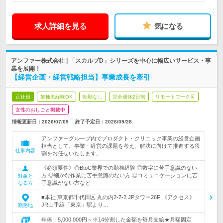
求人詳細を見る
気になる
アンファー株式会社 | 「スカルプD」シリーズを中心に幅広いサービス・事
業を展開！
【経営企画・経営戦略担当】事業成長を牽引
正社員
業種未経験OK
転勤なし
完全週休2日制
リモートワーク可
女性のおしごと掲載中
情報更新日：2026/07/09
終了予定日：
2026/09/28
アンファーグループ内でプロダクト・クリニック事業の経営企画
担当として、事業・経営の課題を考え、解決に向けて推進する役
仕事内容
割をお任せいたします。
《必須要件》◎BtoC業界での勤務経験 ◎数字に苦手意識のない
方 ◎細かな作業に苦手意識のない方 ◎コミュニケーションに苦
対象と
手意識がない方など
なる方
■本社 東京都千代田区 丸の内2-7-2 JPタワー26F 《アクセス》
JR山手線「東京」駅より…
勤務地
年俸：5,000,000円～※14分割した金額を毎月支給★月額固定