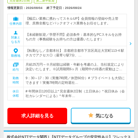
完全週休2日制
第二新卒歓迎
情報更新日：2026/08/04
終了予定日：
2026/08/24
【幅広い業務に携わってスキルUP】会員情報の登録や売上管
理、庶務全般などバックオフィス業務をお任せします。
仕事内容
【未経験歓迎／学歴不問】必須条件：基本的なPCスキルをお持
対象と
ちの方（事務経験をお持ちの方は優遇いたします）
なる方
【転勤なし／京都本社】 京都府京都市下京区高辻大宮町113-4 駅
チカでアクセス◎（最寄り駅7分、…
勤務地
月給25万円～※月給額は経験・年齢を考慮の上、当社規定により
決定いたします。※試用期間6ヶ月（期間中の待遇の変動はご…
給与
9：30～17：30（実働7時間／休憩60分）# プライベートも大切に
勤務
時間
できます！実働7時間の定時退社…
# 年間休日120日以上* 完全週休2日制（土日休み）* 祝日休み（会
休日
休暇
社カレンダーによる）* 年末年…
求人詳細を見る
気になる
株式会社NTTデータ関西 | 【NTTデータグループの安定性あり】フレックス