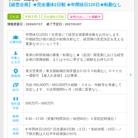
【経営企画】★完全週休2日制 ★年間休日120日★転勤なし
正社員
学歴不問
完全週休2日制
女性のおしごと掲載中
情報更新日：2026/07/17
終了予定日：
2027/01/07
年間休日120日！社長室にて経営企画業務全般をお任せします。
中期経営計画の策定や財務分析など、経営陣の意思決定を支える
仕事内容
重要なポジションです。
将来の幹部候補の募集！転勤なし★《必須》製造業における経営
対象と
企画の実務経験、またはそれに準ずるご経験をお持ちの方
なる方
東京営業所／東京都板橋区南常盤台2-22-5 ※転勤なし ※マイカ
ー通勤可 【雇入れ直後】上記事業…
勤務地
月給 450,000円～650,000円※経験・スキル・年齢等を考慮して
決定します。※試用期間6ヶ月（待遇に変更なし…
給与
500万円～600万円
初年度
年収
勤務
8:30～17:00（実働7時間30分／休憩60分）※原則定時退社！
時間
# 年間休日120日* 完全週休2日制（土日）* 有給休暇（10日～／
休日
休暇
下限日数は入社半年経過後の付与…