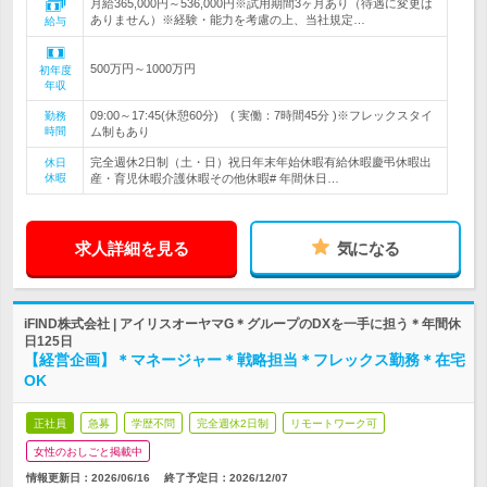
月給365,000円～536,000円※試用期間3ヶ月あり（待遇に変更は
ありません）※経験・能力を考慮の上、当社規定…
給与
500万円～1000万円
初年度
年収
09:00～17:45(休憩60分) ( 実働：7時間45分 )※フレックスタイ
勤務
時間
ム制もあり
完全週休2日制（土・日）祝日年末年始休暇有給休暇慶弔休暇出
休日
休暇
産・育児休暇介護休暇その他休暇# 年間休日…
求人詳細を見る
気になる
iFIND株式会社 | アイリスオーヤマG＊グループのDXを一手に担う＊年間休
日125日
【経営企画】＊マネージャー＊戦略担当＊フレックス勤務＊在宅
OK
正社員
急募
学歴不問
完全週休2日制
リモートワーク可
女性のおしごと掲載中
情報更新日：2026/06/16
終了予定日：
2026/12/07