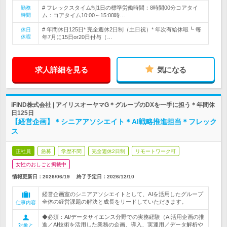
# フレックスタイム制1日の標準労働時間：8時間00分コアタイ
勤務
時間
ム：コアタイム10:00～15:00時…
# 年間休日125日* 完全週休2日制（土日祝）* 年次有給休暇┗ 毎
休日
休暇
年7月に15日or20日付与（…
求人詳細を見る
気になる
iFIND株式会社 | アイリスオーヤマG＊グループのDXを一手に担う＊年間休
日125日
【経営企画】＊シニアアソシエイト＊AI戦略推進担当＊フレック
ス
正社員
急募
学歴不問
完全週休2日制
リモートワーク可
女性のおしごと掲載中
情報更新日：2026/06/19
終了予定日：
2026/12/10
経営企画室のシニアアソシエイトとして、AIを活用したグループ
全体の経営課題の解決と成長をリードしていただきます。
仕事内容
◆必須：AI/データサイエンス分野での実務経験（AI活用企画の推
進／AI技術を活用した業務の企画、導入、実運用／データ解析や
対象と