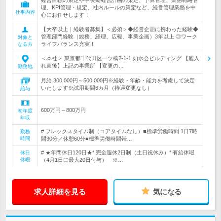
経営目標の策定や中長期経営計画の策定、予算管理、業務戦略管
理、KPI管理・規定、社内ルールの策定など、経営管理業務を中
仕事内容
心にお任せします！
【大卒以上｜経験者募集】＜必須＞◆経営企画に携わった経験◆
管理部門経験（総務、経理、広報、事業企画）3年以上 ◎ワーク
対象と
ライフバランス充実！
なる方
＜本社＞ 東京都千代田区一ツ橋2-1-1 如水会ビルディング 【雇入
れ直後】上記の事業所 【変更の…
勤務地
月給 300,000円～500,000円※経験・年齢・能力を考慮して決定
いたします※試用期間6カ月（待遇変更なし）
給与
600万円～800万円
初年度
年収
# フレックスタイム制（コアタイムなし）■標準労働時間 1日7時
勤務
時間
間30分／休憩60分■標準労働時間帯…
# ★年間休日120日★* 完全週休2日制（土日祝休み）* 有給休暇
休日
休暇
（4月1日に最大20日付与） ※…
求人詳細を見る
気になる