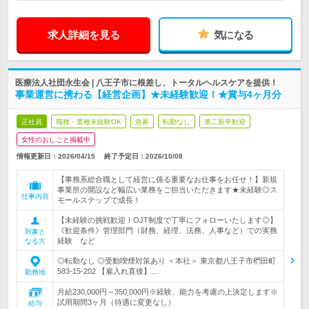
求人詳細を見る
気になる
医療法人社団永生会 | 八王子市に根差し、トータルヘルスケアを提供！
事業運営に携わる【経営企画】★未経験歓迎！★賞与4ヶ月分
正社員
職種・業種未経験OK
急募
転勤なし
第二新卒歓迎
女性のおしごと掲載中
情報更新日：2026/04/15
終了予定日：
2026/10/08
【事務系総合職として経営に係る重要なお仕事をお任せ！】新規
事業所の開設など幅広い業務をご担当いただきます★未経験◎ス
仕事内容
モールステップで成長！
【未経験の挑戦歓迎！OJT制度で丁寧にフォローいたします◎】
《歓迎条件》管理部門（財務、経理、法務、人事など）での実務
対象と
経験 など
なる方
◎転勤なし ◎受動喫煙対策あり ＜本社＞ 東京都八王子市椚田町
583-15-202 【雇入れ直後】…
勤務地
月給230,000円～350,000円※経験、能力を考慮の上決定します※
試用期間3ヶ月（待遇に変更なし）
給与