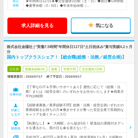
★年間休日127日★◆完全週休2日制（土・日）◆祝日◆GW休暇
休日
休暇
◆夏季休暇（3～5日）◆年末年始休暇（…
求人詳細を見る
気になる
株式会社金陽社 | *実働7.5時間*年間休日127日*土日祝休み*賞与実績4.2ヶ月
分
国内トップクラスシェア！【総合職(総務・法務／経営企画)】
正社員
業種未経験OK
急募
学歴不問
完全週休2日制
情報更新日：2026/07/17
終了予定日：
2026/09/17
【丁寧なOJT＆手厚いサポートあり】適性に応じて《総務・法
務》または《経営企画》のいずれかをお任せいたします★残業月
仕事内容
平均10時間
【経験者募集／業界経験不問】総務・法務・経営企画いずれかの
業務経験をお持ちの方★働きやすさが整った安定企業で長期的な
対象と
キャリアを築くチャンス◎
なる方
【転勤なし】 ★「大崎駅」から徒歩5分！ 駅直結の屋根付きデッ
キを通るから、雨の日も傘を差さないで…
勤務地
月給28万～40万円＋諸手当＋賞与（昨年実績4.2ヵ月）※経験や