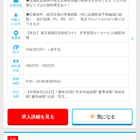
◆設備投資業務や経営企画部全般の業務をお任せします ◎大手企
業ならではの福利厚生あり！
仕事内容
◆応募条件：経営企画の実務経験（特に設備投資予算編成の経
験）、会計知識（PL、BS、CF）、英語でのメールのやり取りが
対象と
できる方
なる方
【本社】 東京都港区浜松町2-4-1 世界貿易センタービル南館28
階
勤務地
月給25万円～＋諸手当
給与
450万円～750万円
初年度
年収
勤務
8:00～16:45(休憩45分)
時間
【年間休日121日】* 週休2日制* 年末年始休暇* 夏季休暇* 有給休
休日
休暇
暇* 慶弔休暇* 出産・育児…
求人詳細を見る
気になる
新着