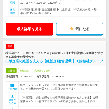
時間
ム：コアタイム10:00～15:00時…
# 年間休日125日* 完全週休2日制（土日祝）* 年次有給休暇┗ 毎
休日
休暇
年7月に15日or20日付与（…
求人詳細を見る
気になる
新着
株式会社ＫＰＳホールディングス | ★年休125日★土日祝休み★経験が活か
せる募集★残業少なめ
出版企業の経営を支える【経営企画(管理職)】★講談社グループ
正社員
転勤なし
完全週休2日制
情報更新日：2026/08/07
終了予定日：
2026/09/10
出版インフラを担うグループ会社の事業運営と共通基盤を統括す
る、本社機能の一員としてご活躍いただきます。
仕事内容
【事業運営・経営管理など管理系業務経験のある方の募集】管理
対象と
業務やメンバー育成マネジメントの経験があれば活かせます◎
なる方