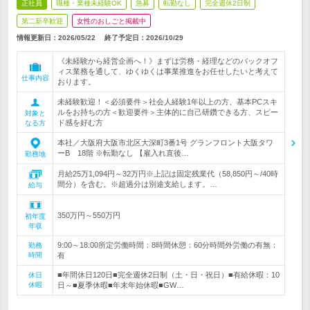
正社員
職種・業種未経験OK
急募
転勤なし
完全週休2日制
第二新卒歓迎
女性のおしごと掲載中
情報更新日：2026/05/22
終了予定日：
2026/10/29
《未経験から経営企画へ！》まずは労務・経理などのバックオフ
ィス業務を通して、ゆくゆくは事業推進をお任せしたいと考えて
仕事内容
おります。
未経験歓迎！＜必須要件＞社会人経験1年以上の方、基本PCスキ
ルをお持ちの方＜歓迎要件＞主体的に自己研鑽できる方、スピー
対象と
ド感を好む方
なる方
本社／大阪府大阪市北区大深町3番1号 グランフロント大阪タワ
ーB 18階 ※転勤なし 【雇入れ直後…
勤務地
月給25万1,094円～32万円※上記は固定残業代（58,850円～/40時
間分）を含む。※超過分は別途支給します。…
給与
350万円～550万円
初年度
年収
9:00～18:00所定労働時間：8時間休憩：60分時間外労働の有無：
勤務
時間
有
■年間休日120日■完全週休2日制（土・日・祝日）■有給休暇：10
休日
休暇
日～■夏季休暇■年末年始休暇■GW…