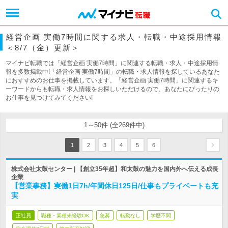
経営企画 実働7時間に関する求人・転職・中途採用情報
＜8/7（金）更新＞
マイナビ転職では「経営企画 実働7時間」に関連する転職・求人・中途採用情
報を多数掲載中!「経営企画 実働7時間」の転職・求人情報を探しているあなた
におすすめのお仕事を掲載しています。「経営企画 実働7時間」に関連するキ
ーワードからも転職・求人情報をお探しいただけるので、あなたにぴったりの
お仕事を見つけてみてください!
1～50件 (全269件中)
1
2
3
4
5
6
株式会社太鼓センター | 【創立35年超】和太鼓の魅力を国内外へ伝える成長
企業
【営業事務】実働1日7h/年間休日125日/仕事もプライベートも充
実
正社員
職種・業種未経験OK
急募
転勤なし
学歴不問