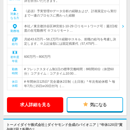
決を担当いただきます。
《必須》予実管理やデータ分析の経験および、計画策定から実行
対象と
まで一連のプロセスに携わった経験
なる方
本社／東京都渋谷区神宮前1-10-29 ◎リモートワーク可：週2日程
度の在宅勤務可 ※フルリモート…
勤務地
月給43.6万円～58.2万円※経験やスキル、前職の給与を考慮し決
定します。※上記金額には固定残業代（57,475円…
給与
600万円～800万円
初年度
年収
# フレックスタイム制1日の標準労働時間：8時間00分（休憩60
勤務
時間
分）コアタイム：コアタイム10:00…
# 年間休日125日* 完全週休2日制（土日祝）* 年次有給休暇┗ 毎
休日
休暇
年7月に15日or20日付与（…
求人詳細を見る
気になる
トーメイダイヤ株式会社 | ダイヤモンド合成のパイオニア｜*年休120日*賞
与年2回＊転勤なし