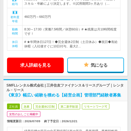
スキル・年齢により決定します。※試用期間3ヶ月あり（…
給与
460万円～660万円
初年度
年収
8:30～17:00（実働7.5時間／休憩60分）# ★残業は月10時間程度
勤務
時間
です！
# ★年間休日127日！◆完全週休2日制（土日休み）◆祝日◆有給
休日
休暇
休暇（入社後すぐに10日付与、最大2…
求人詳細を見る
気になる
SMFLレンタル株式会社 | 三井住友ファイナンス＆リースグループ｜レンタ
ル・リース
《東京》幅広い経験を積める【経営企画】管理部門経験者募集
正社員
急募
完全週休2日制
第二新卒歓迎
リモートワーク可
女性のおしごと掲載中
情報更新日：2026/07/09
終了予定日：
2026/12/21