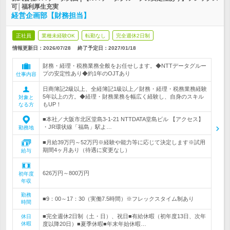
可│福利厚生充実
経営企画部【財務担当】
正社員
業種未経験OK
転勤なし
完全週休2日制
情報更新日：2026/07/28
終了予定日：
2027/01/18
財務・経理・税務業務全般をお任せします。◆NTTデータグルー
プの安定性あり◆約1年のOJTあり
仕事内容
日商簿記2級以上、全経簿記1級以上／財務・経理・税務業務経験
5年以上の方。◆経理・財務業務を幅広く経験し、自身のスキル
対象と
もUP！
なる方
■本社／大阪市北区堂島3-1-21 NTTDATA堂島ビル 【アクセス】
・JR環状線「福島」駅よ…
勤務地
■月給39万円～52万円※経験や能力等に応じて決定します※試用
期間4ヶ月あり（待遇に変更なし）
給与
626万円～800万円
初年度
年収
勤務
■9：00～17：30（実働7.5時間）※フレックスタイム制あり
時間
■完全週休2日制（土・日）、祝日■有給休暇（初年度13日、次年
休日
休暇
度以降20日）■夏季休暇■年末年始休暇…