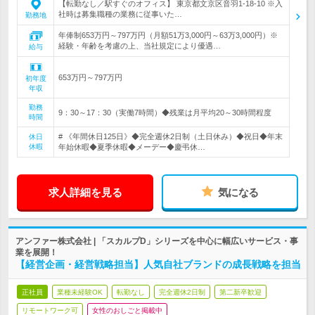
【転勤なし／駅すぐのオフィス】 東京都文京区音羽1-18-10 ※入
社時は募集職種の業務に従事いた…
勤務地
年俸制653万円～797万円（月額51万3,000円～63万3,000円）※
経験・年齢を考慮の上、当社規定により優遇…
給与
653万円～797万円
初年度
年収
勤務
9：30～17：30（実働7時間）◆残業は月平均20～30時間程度
時間
# 《年間休日125日》◆完全週休2日制（土日休み）◆祝日◆年末
休日
休暇
年始休暇◆夏季休暇◆メーデー◆慶弔休…
求人詳細を見る
気になる
アンファー株式会社 | 「スカルプD」シリーズを中心に幅広いサービス・事
業を展開！
【経営企画・経営戦略担当】人気自社ブランドの成長戦略を担当
正社員
業種未経験OK
転勤なし
完全週休2日制
第二新卒歓迎
リモートワーク可
女性のおしごと掲載中