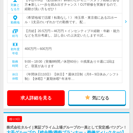
方★新しい一歩を踏み出すチャンス！OJT研修を実施するので、
対象と
経験が浅い方もぜひ！
なる方
《希望地域で活躍！転勤なし！》 埼玉県・東京都にある21ホー
ル・1支店のいずれかでの勤務です。 配…
勤務地
【月給】20.5万円～46万円 + インセンティブ※経験・年齢・能力
などを充分考慮し、話し合いの上決定いたします※試…
給与
400万円～600万円
初年度
年収
9:00～18:00（実働8時間／休憩60分）※残業あり※週に1回ほ
勤務
時間
ど、宿直があります
《年間休日110日》【休日】* 週休2日制（月8～9日休み／シフト
休日
休暇
制）【休暇】* 夏期休暇* 年末年…
求人詳細を見る
気になる
残り3日
株式会社タルイ | 東証プライム上場グループの一員として安定感バツグン！
大手グループの【総合職(葬祭プランナー・葬儀ディレクター)】