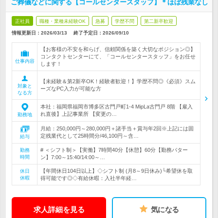
ご葬儀などに関する【コールセンタースタッフ】＊ほぼ残業なし
正社員
職種・業種未経験OK
急募
学歴不問
第二新卒歓迎
情報更新日：2026/03/13
終了予定日：
2026/09/10
【お客様の不安を和らげ、信頼関係を築く大切なポジション◎】
コンタクトセンターにて、「コールセンタースタッフ」をお任せ
仕事内容
します！
【未経験＆第2新卒OK！経験者歓迎！】学歴不問◎《必須》スム
対象と
ーズなPC入力が可能な方
なる方
本社：福岡県福岡市博多区古門戸町1-4 MipLa古門戸 8階 【雇入
れ直後】上記事業所 【変更の…
勤務地
月給：250,000円～280,000円＋諸手当＋賞与年2回※上記には固
定残業代として25時間分/46,100円～含…
給与
# ＜シフト制＞【実働】7時間40分【休憩】60分【勤務パター
勤務
時間
ン】7:00～15:40/14:00～…
【年間休日104日以上】◇シフト制 (月8～9日休み)└希望休を取
休日
休暇
得可能です◎◇有給休暇：入社半年経…
求人詳細を見る
気になる