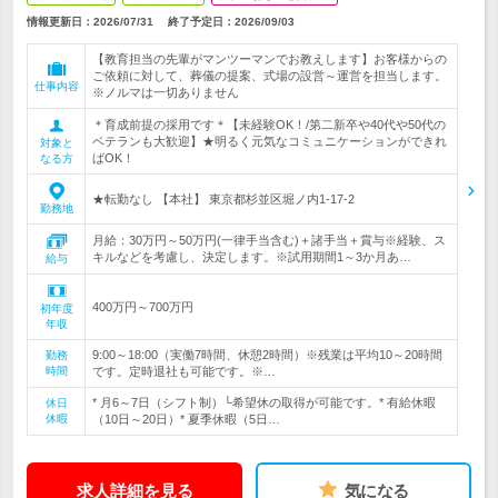
情報更新日：2026/07/31
終了予定日：
2026/09/03
【教育担当の先輩がマンツーマンでお教えします】お客様からの
ご依頼に対して、葬儀の提案、式場の設営～運営を担当します。
仕事内容
※ノルマは一切ありません
＊育成前提の採用です＊【未経験OK！/第二新卒や40代や50代の
ベテランも大歓迎】★明るく元気なコミュニケーションができれ
対象と
ばOK！
なる方
★転勤なし 【本社】 東京都杉並区堀ノ内1-17-2
勤務地
月給：30万円～50万円(一律手当含む)＋諸手当＋賞与※経験、ス
キルなどを考慮し、決定します。※試用期間1～3か月あ…
給与
400万円～700万円
初年度
年収
9:00～18:00（実働7時間、休憩2時間）※残業は平均10～20時間
勤務
時間
です。定時退社も可能です。※…
* 月6～7日（シフト制）└希望休の取得が可能です。* 有給休暇
休日
休暇
（10日～20日）* 夏季休暇（5日…
求人詳細を見る
気になる