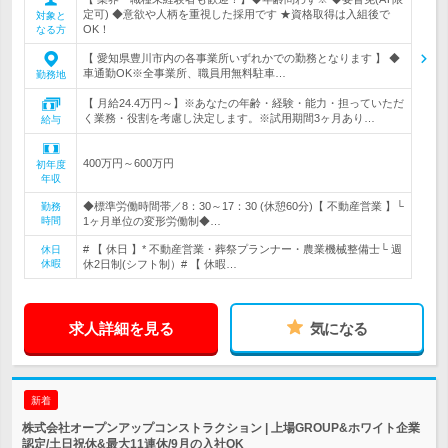
定可) ◆意欲や人柄を重視した採用です ★資格取得は入組後で
対象と
OK！
なる方
【 愛知県豊川市内の各事業所いずれかでの勤務となります 】 ◆
車通勤OK※全事業所、職員用無料駐車…
勤務地
【 月給24.4万円～】※あなたの年齢・経験・能力・担っていただ
く業務・役割を考慮し決定します。※試用期間3ヶ月あり…
給与
400万円～600万円
初年度
年収
◆標準労働時間帯／8：30～17：30 (休憩60分)【 不動産営業 】└
勤務
時間
1ヶ月単位の変形労働制◆…
# 【 休日 】* 不動産営業・葬祭プランナー・農業機械整備士└ 週
休日
休暇
休2日制(シフト制）# 【 休暇…
求人詳細を見る
気になる
新着
株式会社オープンアップコンストラクション | 上場GROUP&ホワイト企業
認定/土日祝休&最大11連休/9月の入社OK