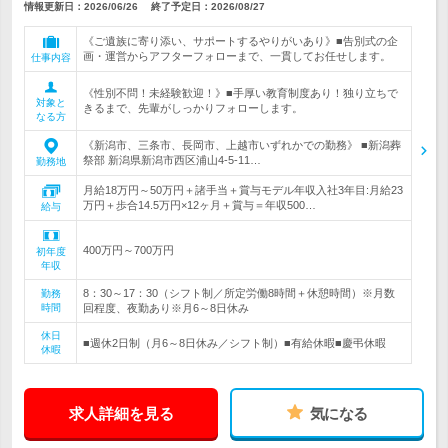
情報更新日：2026/06/26
終了予定日：
2026/08/27
《ご遺族に寄り添い、サポートするやりがいあり》■告別式の企
画・運営からアフターフォローまで、一貫してお任せします。
仕事内容
《性別不問！未経験歓迎！》■手厚い教育制度あり！独り立ちで
対象と
きるまで、先輩がしっかりフォローします。
なる方
《新潟市、三条市、長岡市、上越市いずれかでの勤務》 ■新潟葬
祭部 新潟県新潟市西区浦山4-5-11…
勤務地
月給18万円～50万円＋諸手当＋賞与モデル年収入社3年目:月給23
万円＋歩合14.5万円×12ヶ月＋賞与＝年収500…
給与
400万円～700万円
初年度
年収
8：30～17：30（シフト制／所定労働8時間＋休憩時間）※月数
勤務
時間
回程度、夜勤あり※月6～8日休み
休日
■週休2日制（月6～8日休み／シフト制）■有給休暇■慶弔休暇
休暇
求人詳細を見る
気になる