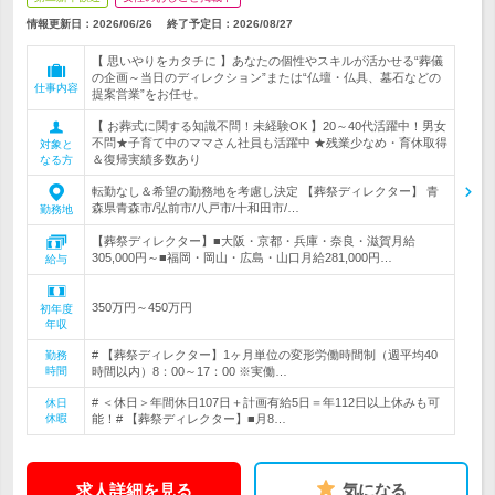
情報更新日：2026/06/26
終了予定日：
2026/08/27
【 思いやりをカタチに 】あなたの個性やスキルが活かせる“葬儀
の企画～当日のディレクション”または“仏壇・仏具、墓石などの
仕事内容
提案営業”をお任せ。
【 お葬式に関する知識不問！未経験OK 】20～40代活躍中！男女
不問★子育て中のママさん社員も活躍中 ★残業少なめ・育休取得
対象と
＆復帰実績多数あり
なる方
転勤なし＆希望の勤務地を考慮し決定 【葬祭ディレクター】 青
森県青森市/弘前市/八戸市/十和田市/…
勤務地
【葬祭ディレクター】■大阪・京都・兵庫・奈良・滋賀月給
305,000円～■福岡・岡山・広島・山口月給281,000円…
給与
350万円～450万円
初年度
年収
# 【葬祭ディレクター】1ヶ月単位の変形労働時間制（週平均40
勤務
時間
時間以内）8：00～17：00 ※実働…
# ＜休日＞年間休日107日＋計画有給5日＝年112日以上休みも可
休日
休暇
能！# 【葬祭ディレクター】■月8…
求人詳細を見る
気になる