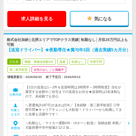
求人詳細を見る
気になる
株式会社加納 | 北摂エリアでTOPクラス実績│転勤なし│月収28万円以上も
可能
【送迎ドライバー】★夜勤専任★賞与年3回（過去実績5カ月分）
正社員
職種・業種未経験OK
急募
転勤なし
学歴不問
第二新卒歓迎
女性のおしごと掲載中
情報更新日：2026/06/30
終了予定日：
2026/09/14
【1日の送迎は1～2件＆送迎時間は1時間半～2時間程度】当社が
運営する会館やご自宅までの送迎をお任せ★送迎時は2名体制な
仕事内容
ので、未経験でも安心
＼普通免許(AT可)があればOK／【未経験・第二新卒歓迎】◎学
歴不問★キャリアチェンジも大歓迎！ドライバーから転職してき
対象と
た先輩も活躍中です！
なる方
＼転勤なし・マイカー通勤OK・UIターン歓迎／ 加納会館 本館／
大阪府豊中市中桜塚2-12-2 加…
勤務地