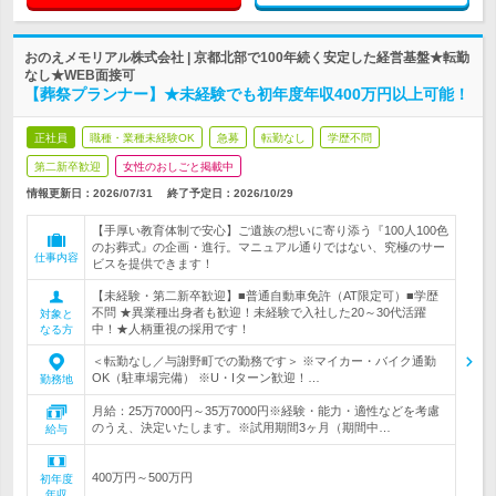
おのえメモリアル株式会社 | 京都北部で100年続く安定した経営基盤★転勤
なし★WEB面接可
【葬祭プランナー】★未経験でも初年度年収400万円以上可能！
正社員
職種・業種未経験OK
急募
転勤なし
学歴不問
第二新卒歓迎
女性のおしごと掲載中
情報更新日：2026/07/31
終了予定日：
2026/10/29
【手厚い教育体制で安心】ご遺族の想いに寄り添う『100人100色
のお葬式』の企画・進行。マニュアル通りではない、究極のサー
仕事内容
ビスを提供できます！
【未経験・第二新卒歓迎】■普通自動車免許（AT限定可）■学歴
不問 ★異業種出身者も歓迎！未経験で入社した20～30代活躍
対象と
中！★人柄重視の採用です！
なる方
＜転勤なし／与謝野町での勤務です＞ ※マイカー・バイク通勤
OK（駐車場完備） ※U・Iターン歓迎！…
勤務地
月給：25万7000円～35万7000円※経験・能力・適性などを考慮
のうえ、決定いたします。※試用期間3ヶ月（期間中…
給与
400万円～500万円
初年度
年収