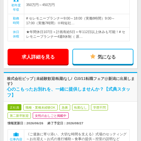
350万円～450万円
初年度
年収
# セレモニープランナー9:00～18:00（実働8時間）9:00～
勤務
時間
17:00（実働7時間）※時短社…
★年間休日107日＋計画有給5日＝年112日以上休みも可能！# セ
休日
休暇
レモニープランナー4週8休制（ 原…
求人詳細を見る
気になる
株式会社ビップ | 未経験歓迎/転勤なし/《10/11転職フェア@新潟に出展しま
す》
心のこもったお別れを、一緒に提供しませんか？【式典スタッ
フ】
正社員
職種・業種未経験OK
急募
転勤なし
学歴不問
第二新卒歓迎
女性のおしごと掲載中
情報更新日：2026/06/26
終了予定日：
2026/08/27
《ご遺族に寄り添い、大切な時間を支える》式場のセッティング
～お出迎え～お式の進行補助～食事の提供～控室の説明など
仕事内容