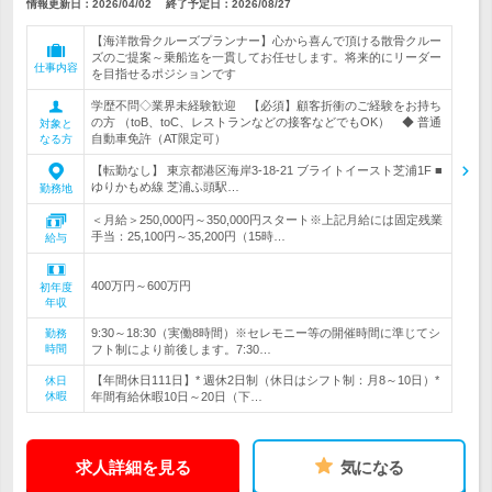
情報更新日：2026/04/02
終了予定日：
2026/08/27
【海洋散骨クルーズプランナー】心から喜んで頂ける散骨クルー
ズのご提案～乗船迄を一貫してお任せします。将来的にリーダー
仕事内容
を目指せるポジションです
学歴不問◇業界未経験歓迎 【必須】顧客折衝のご経験をお持ち
の方 （toB、toC、レストランなどの接客などでもOK） ◆ 普通
対象と
自動車免許（AT限定可）
なる方
【転勤なし】 東京都港区海岸3-18-21 ブライトイースト芝浦1F ■
ゆりかもめ線 芝浦ふ頭駅…
勤務地
＜月給＞250,000円～350,000円スタート※上記月給には固定残業
手当：25,100円～35,200円（15時…
給与
400万円～600万円
初年度
年収
9:30～18:30（実働8時間）※セレモニー等の開催時間に準じてシ
勤務
時間
フト制により前後します。7:30…
【年間休日111日】* 週休2日制（休日はシフト制：月8～10日）*
休日
休暇
年間有給休暇10日～20日（下…
求人詳細を見る
気になる