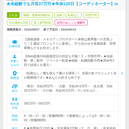
★未経験でも月収37万可★年休120日【コーディネーター】/o
正社員
職種・業種未経験OK
急募
転勤なし
学歴不問
完全週休2日制
第二新卒歓迎
女性のおしごと掲載中
情報更新日：2026/08/07
終了予定日：
2026/09/10
【資格資格・スキルアップのサポート体制は業界随一の充実ぶ
り！】建設プロジェクトに参画し、打ち合わせや各種提案、管理
仕事内容
業務などをお任せします。
【Web面接OK&面接翌日の内定も可能！】＜学歴不問＞★未経
験・第二新卒・フリーター歓迎★経験・転職回数不問★昇給年2
対象と
回で頑張りを還元！
なる方
《転勤なし／腰を据えて働ける環境！》 全国の各プロジェクト先
が勤務地です♪ ★あなたの好きな街でず…
勤務地
〈東京〉月給28万円～〈大阪〉月給26.9万円～〈名古屋〉月給
28.5万円～〈その他〉月給26.5万円～※いずれも2…
給与
350万円～500万円
初年度
年収
8：00～17：00（実働8時間）※勤務先によっては9：00～18：
勤務
時間
00（実働8時間）
# ★年間休日120日★・完全週休2日制（土、日、祝）・年末年始
休日