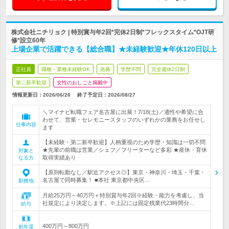
株式会社ニチリョク | 特別賞与年2回*完休2日制*フレックスタイム*OJT研
修*設立60年
上場企業で活躍できる【総合職】★未経験歓迎★年休120日以上
正社員
職種・業種未経験OK
急募
学歴不問
完全週休2日制
第二新卒歓迎
女性のおしごと掲載中
情報更新日：2026/06/26
終了予定日：
2026/08/27
＼マイナビ転職フェア名古屋に出展！7/18(土)／適性や希望に合
わせて、営業・セレモニースタッフのいずれかの業務をお任せし
仕事内容
ます
【未経験・第二新卒歓迎】人柄重視のため学歴・知識は一切不問
★先輩の前職は営業／シェフ／フリーターなど多彩 ★産休・育休
対象と
取得実績あり
なる方
【原則転勤なし／駅近アクセス◎】東京・神奈川・埼玉・千葉・
名古屋で同時募集！ ■本社 東京都中央区…
勤務地
月給25万円～40万円＋特別賞与年2回※経験・能力を考慮し、当
社規定により決定します。※上記には固定残業代23時間分…
給与
400万円～800万円
初年度