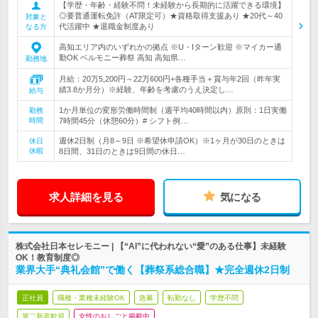
【学歴・年齢・経験不問！未経験から長期的に活躍できる環境】
◎要普通運転免許（AT限定可）★資格取得支援あり ★20代～40
対象と
代活躍中 ★退職金制度あり
なる方
高知エリア内のいずれかの拠点 ※U・Iターン歓迎 ※マイカー通
勤OK ベルモニー葬祭 高知 高知県…
勤務地
月給：20万5,200円～22万600円+各種手当＋賞与年2回（昨年実
績3.8か月分）※経験、年齢を考慮のうえ決定し…
給与
1か月単位の変形労働時間制（週平均40時間以内）原則：1日実働
勤務
時間
7時間45分（休憩60分）# シフト例…
週休2日制（月8～9日 ※希望休申請OK）※1ヶ月が30日のときは
休日
休暇
8日間、31日のときは9日間の休日…
求人詳細を見る
気になる
株式会社日本セレモニー | 【“AI”に代われない“愛”のある仕事】未経験
OK！教育制度◎
業界大手“典礼会館”で働く【葬祭系総合職】★完全週休2日制
正社員
職種・業種未経験OK
急募
転勤なし
学歴不問
第二新卒歓迎
女性のおしごと掲載中