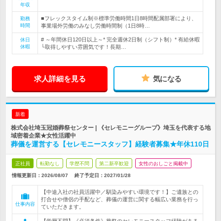
年収
■フレックスタイム制※標準労働時間1日8時間配属部署により、
勤務
時間
事業場外労働のみなし労働時間制（1日8時…
# ～年間休日120日以上～* 完全週休2日制（シフト制）* 有給休暇
休日
休暇
└取得しやすい雰囲気です！長期…
求人詳細を見る
気になる
新着
株式会社埼玉冠婚葬祭センター | 《セレモニーグループ》埼玉を代表する地
域密着企業★女性活躍中
葬儀を運営する【セレモニースタッフ】経験者募集★年休110日
正社員
転勤なし
学歴不問
第二新卒歓迎
女性のおしごと掲載中
情報更新日：2026/08/07
終了予定日：
2027/01/28
【中途入社の社員活躍中／馴染みやすい環境です！】ご遺族との
打合せや僧侶の手配など、葬儀の運営に関する幅広い業務を行っ
仕事内容
ていただきます。
【学歴不問】《必須条件》葬祭のセレモニースタッフ経験がある