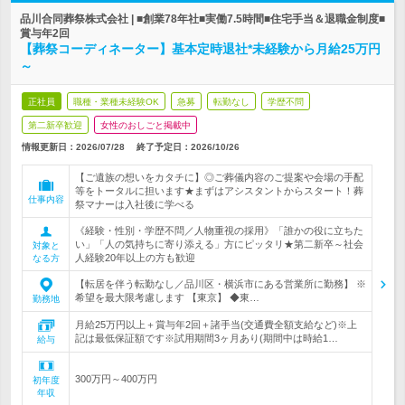
品川合同葬祭株式会社 | ■創業78年社■実働7.5時間■住宅手当＆退職金制度■
賞与年2回
【葬祭コーディネーター】基本定時退社*未経験から月給25万円
～
正社員
職種・業種未経験OK
急募
転勤なし
学歴不問
第二新卒歓迎
女性のおしごと掲載中
情報更新日：2026/07/28
終了予定日：
2026/10/26
【ご遺族の想いをカタチに】◎ご葬儀内容のご提案や会場の手配
等をトータルに担います★まずはアシスタントからスタート！葬
仕事内容
祭マナーは入社後に学べる
《経験・性別・学歴不問／人物重視の採用》「誰かの役に立ちた
い」「人の気持ちに寄り添える」方にピッタリ★第二新卒～社会
対象と
人経験20年以上の方も歓迎
なる方
【転居を伴う転勤なし／品川区・横浜市にある営業所に勤務】 ※
希望を最大限考慮します 【東京】 ◆東…
勤務地
月給25万円以上＋賞与年2回＋諸手当(交通費全額支給など)※上
記は最低保証額です※試用期間3ヶ月あり(期間中は時給1…
給与
300万円～400万円
初年度
年収