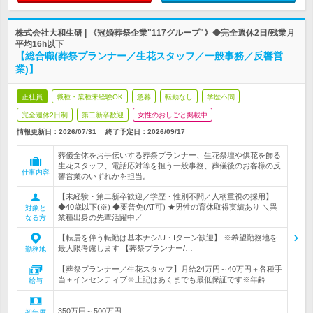
株式会社大和生研 | 《冠婚葬祭企業"117グループ"》◆完全週休2日/残業月
平均16h以下
【総合職(葬祭プランナー／生花スタッフ／一般事務／反響営
業)】
正社員
職種・業種未経験OK
急募
転勤なし
学歴不問
完全週休2日制
第二新卒歓迎
女性のおしごと掲載中
情報更新日：2026/07/31
終了予定日：
2026/09/17
葬儀全体をお手伝いする葬祭プランナー、生花祭壇や供花を飾る
生花スタッフ、電話応対等を担う一般事務、葬儀後のお客様の反
仕事内容
響営業のいずれかを担当。
【未経験・第二新卒歓迎／学歴・性別不問／人柄重視の採用】
◆40歳以下(※) ◆要普免(AT可) ★男性の育休取得実績あり ＼異
対象と
業種出身の先輩活躍中／
なる方
【転居を伴う転勤は基本ナシ/U・Iターン歓迎】 ※希望勤務地を
最大限考慮します 【葬祭プランナー/…
勤務地
【葬祭プランナー／生花スタッフ】月給24万円～40万円＋各種手
当＋インセンティブ※上記はあくまでも最低保証です※年齢…
給与
350万円～500万円
初年度