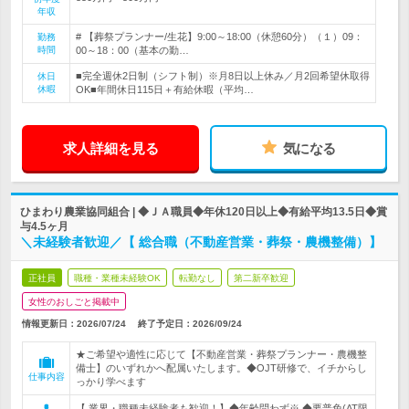
年収
# 【葬祭プランナー/生花】9:00～18:00（休憩60分）（１）09：
勤務
時間
00～18：00（基本の勤…
■完全週休2日制（シフト制）※月8日以上休み／月2回希望休取得
休日
休暇
OK■年間休日115日＋有給休暇（平均…
求人詳細を見る
気になる
ひまわり農業協同組合 | ◆ＪＡ職員◆年休120日以上◆有給平均13.5日◆賞
与4.5ヶ月
＼未経験者歓迎／【 総合職（不動産営業・葬祭・農機整備）】
正社員
職種・業種未経験OK
転勤なし
第二新卒歓迎
女性のおしごと掲載中
情報更新日：2026/07/24
終了予定日：
2026/09/24
★ご希望や適性に応じて【不動産営業・葬祭プランナー・農機整
備士】のいずれかへ配属いたします。◆OJT研修で、イチからし
仕事内容
っかり学べます
【 業界・職種未経験者も歓迎！】◆年齢問わず※ ◆要普免(AT限