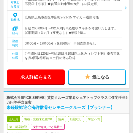
対象と
不要◎【必須】◆普通自動車運転免許（AT限定可）
なる方
広島県広島市西区中広町2-21-15 マイカー通勤可能
勤務地
月給 260,000円 ~ 492,400円※経験やスキルを考慮いたします。
試用期間：3ヶ月（変更なし）■年収440…
給与
勤務
8時30分～17時30分（休憩60分）※宿直勤務なし
時間
# 年間休日120日+有給10日月10日以上休み（シフト制）※希望休
休日
休暇
を月3回取得可能※土日の休み取得…
求人詳細を見る
気になる
株式会社SPICE SERVE | 貸切クルーズ業界シェアトップクラス◇住宅手当5
万円等手当充実
未経験歓迎◇海洋散骨セレモニークルーズ【プランナー】
正社員
職種・業種未経験OK
急募
転勤なし
学歴不問
第二新卒歓迎
女性のおしごと掲載中