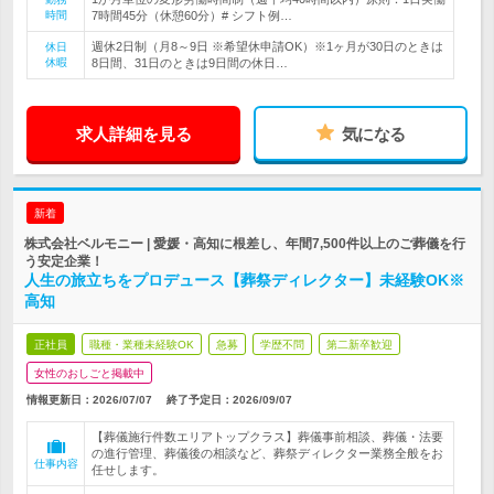
時間
7時間45分（休憩60分）# シフト例…
週休2日制（月8～9日 ※希望休申請OK）※1ヶ月が30日のときは
休日
休暇
8日間、31日のときは9日間の休日…
求人詳細を見る
気になる
新着
株式会社ベルモニー | 愛媛・高知に根差し、年間7,500件以上のご葬儀を行
う安定企業！
人生の旅立ちをプロデュース【葬祭ディレクター】未経験OK※
高知
正社員
職種・業種未経験OK
急募
学歴不問
第二新卒歓迎
女性のおしごと掲載中
情報更新日：2026/07/07
終了予定日：
2026/09/07
【葬儀施行件数エリアトップクラス】葬儀事前相談、葬儀・法要
の進行管理、葬儀後の相談など、葬祭ディレクター業務全般をお
仕事内容
任せします。