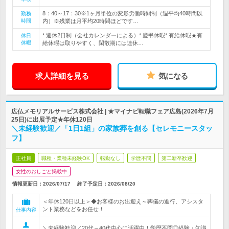
8：40～17：30※1ヶ月単位の変形労働時間制（週平均40時間以
勤務
時間
内）※残業は月平均20時間ほどです…
* 週休2日制（会社カレンダーによる）* 慶弔休暇* 有給休暇★有
休日
休暇
給休暇は取りやすく、閑散期には連休…
求人詳細を見る
気になる
広仏メモリアルサービス株式会社 | ★マイナビ転職フェア広島(2026年7月
25日)に出展予定★年休120日
＼未経験歓迎／「1日1組」の家族葬を創る【セレモニースタッ
フ】
正社員
職種・業種未経験OK
転勤なし
学歴不問
第二新卒歓迎
女性のおしごと掲載中
情報更新日：2026/07/17
終了予定日：
2026/08/20
＜年休120日以上＞◆お客様のお出迎え～葬儀の進行、アシスタ
ント業務などをお任せ！
仕事内容
＼未経験歓迎／20代～40代中心に活躍中！学歴不問◎経験・知識