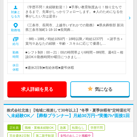
《学歴不問！未経験歓迎！》■手厚い教育制度あり！独り立ちで
きるまで、先輩がしっかりフォローします。★人のためになる仕
対象と
事がしたい方は是非♪
なる方
《三条市、長岡市、上越市いずれかでの勤務》 ■県央葬祭部 新潟
県三条市旭町1-18-10 ■長岡葬…
勤務地
・8時～18時／時給1050円・18時以降／時給1237円 ＋諸手当＋
賞与※あなたの経験・年齢・スキルに応じて優遇し…
給与
■シフト制8：00～21：00の時間帯より6時間～8時間、週4日～相
勤務
時間
談OK※勤務時間や曜日につきまし…
休日
■週休2日制■有給休暇■慶弔休暇
休暇
求人詳細を見る
気になる
株式会社北進 | 【地域に根差して30年以上】*冬季・夏季休暇有*定時退社可
＼未経験OK／【葬祭プランナー】月給30万円~*実働7h*面接1回
正社員
職種・業種未経験OK
急募
転勤なし
学歴不問
完全週休2日制
第二新卒歓迎
女性のおしごと掲載中