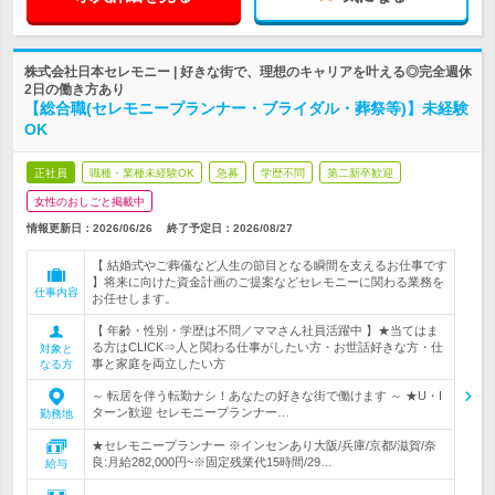
株式会社日本セレモニー | 好きな街で、理想のキャリアを叶える◎完全週休
2日の働き方あり
【総合職(セレモニープランナー・ブライダル・葬祭等)】未経験
OK
正社員
職種・業種未経験OK
急募
学歴不問
第二新卒歓迎
女性のおしごと掲載中
情報更新日：2026/06/26
終了予定日：
2026/08/27
【 結婚式やご葬儀など人生の節目となる瞬間を支えるお仕事です
】将来に向けた資金計画のご提案などセレモニーに関わる業務を
仕事内容
お任せします。
【 年齢・性別・学歴は不問／ママさん社員活躍中 】★当てはま
る方はCLICK⇒人と関わる仕事がしたい方・お世話好きな方・仕
対象と
事と家庭を両立したい方
なる方
～ 転居を伴う転勤ナシ！あなたの好きな街で働けます ～ ★U・I
ターン歓迎 セレモニープランナー…
勤務地
★セレモニープランナー ※インセンあり大阪/兵庫/京都/滋賀/奈
良:月給282,000円~※固定残業代15時間/29…
給与