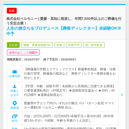
新着
株式会社ベルモニー | 愛媛・高知に根差し、年間7,500件以上のご葬儀を行
う安定企業！
人生の旅立ちをプロデュース【葬祭ディレクター】未経験OK※
中予
正社員
職種・業種未経験OK
急募
学歴不問
第二新卒歓迎
女性のおしごと掲載中
情報更新日：2026/07/07
終了予定日：
2026/09/07
【葬儀施行件数エリアトップクラス】葬儀事前相談、葬儀・法要
の進行管理、葬儀後の相談など、葬祭ディレクター業務全般をお
仕事内容
任せします。
【学歴・年齢・経験不問！未経験から長期的に活躍できる環境】
◎要普通運転免許（AT限定可）★資格取得支援あり ★20代～40
対象と
代活躍中 ★退職金制度あり
なる方
愛媛県中予エリア内のいずれかの拠点 ※U・Iターン歓迎 ※マイ
カー通勤OK ベルモニー葬祭 松山…
勤務地
月給：20万5,200円～22万600円+各種手当＋賞与年2回（昨年実
績3.8か月分）※経験、年齢を考慮のうえ決定し…
給与
1か月単位の変形労働時間制（週平均40時間以内）原則：1日実働
勤務