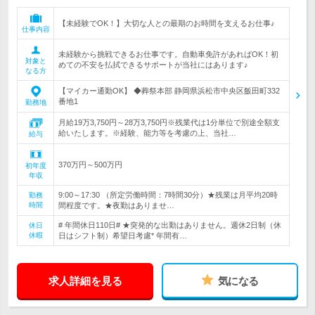
【未経験でOK！】大切な人との最期のお時間を支えるお仕事♪
仕事内容
未経験から挑戦できるお仕事です。自動車免許があればOK！初
対象と
めての不安を払拭できるサポートが当社にはあります♪
なる方
【マイカー通勤OK】 ◆葬祭本部 静岡県浜松市中央区飯田町332
番地1
勤務地
月給19万3,750円～28万3,750円※残業代は1分単位で別途全額支
給いたします。※経験、能力等を考慮の上、当社…
給与
370万円～500万円
初年度
年収
9:00～17:30 （所定労働時間：7時間30分）★残業は月平均20時
勤務
時間
間程度です。★夜勤はありませ…
# 年間休日110日# ★突発的な出勤はありません。週休2日制（休
休日
休暇
日はシフト制）希望日考慮* 年間有…
求人詳細を見る
気になる