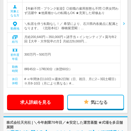
【年齢不問・ブランク歓迎】◎前職の雇用形態も不問 ◎男女問わ
対象と
ず活躍中 ★他業種からの転職もOK ★充実した研修あり
なる方
＼転居を伴う転勤なし！／ 希望により、石川県内各拠点に配属と
なります。 《北陸本社》 柳橋紫雲閣：…
勤務地
月給200,640円～350,000円＋諸手当＋インセンティブ＋賞与年2
回【大卒・大学院卒の方】月給229,000円…
給与
300万円～500万円
初年度
年収
勤務
8時45分～17時30分（休憩60分）
時間
# ≪年間休日110日≫週休2日制（日、祝日、月に2～3回土曜日）
休日
休暇
※月8-10日（月により異なる）#…
求人詳細を見る
気になる
株式会社天光社 | ＼今年創業70年目／★安定した運営基盤 ★式場を多店舗
展開