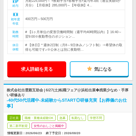
月給225,000円～ +夜勤手当+各種手当+賞与年3回（過去実績5か
月分）【月収例】285,000円～【年収例】4…
給与
400万円～500万円
初年度
年収
# 【1ヶ月単位の変形労働時間制（週平均40時間以内）】16:40～
勤務
時間
翌9:00※夜勤専任のポジション…
# 【休日】* 週休2日制（月8～9日休み／シフト制）⇒希望休の取
休日
休暇
得も可能です♪※公休とは別に夜勤明…
求人詳細を見る
気になる
株式会社出雲殿互助会 | 6/27(土)転職フェア@浜松出展◆残業少なめ・手厚
い研修あり
-40代50代活躍中-未経験からSTART◎研修充実【お葬儀のお仕
事】
正社員
職種・業種未経験OK
急募
転勤なし
学歴不問
第二新卒歓迎
女性のおしごと掲載中
情報更新日：2026/06/23
終了予定日：
2026/08/20