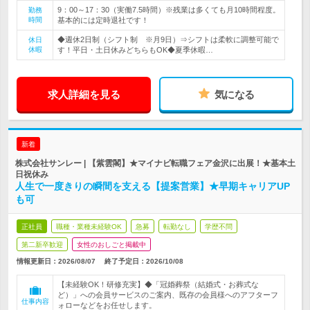
9：00～17：30（実働7.5時間）※残業は多くても月10時間程度。
勤務
時間
基本的には定時退社です！
◆週休2日制（シフト制 ※月9日）⇒シフトは柔軟に調整可能で
休日
休暇
す！平日・土日休みどちらもOK◆夏季休暇…
求人詳細を見る
気になる
新着
株式会社サンレー | 【紫雲閣】★マイナビ転職フェア金沢に出展！★基本土
日祝休み
人生で一度きりの瞬間を支える【提案営業】★早期キャリアUP
も可
正社員
職種・業種未経験OK
急募
転勤なし
学歴不問
第二新卒歓迎
女性のおしごと掲載中
情報更新日：2026/08/07
終了予定日：
2026/10/08
【未経験OK！研修充実】◆「冠婚葬祭（結婚式・お葬式な
ど）」への会員サービスのご案内、既存の会員様へのアフターフ
仕事内容
ォローなどをお任せします。