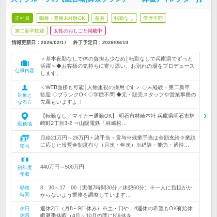
正社員
職種・業種未経験OK
急募
転勤なし
学歴不問
第二新卒歓迎
女性のおしごと掲載中
情報更新日：2026/02/17
終了予定日：
2026/08/10
＜基本夜勤なしで体の負担も少なめ│転勤なしで兵庫県でずっと
活躍＞◆お客様の気持ちに寄り添い、お別れの場をプロデュース
仕事内容
します。
＜WEB面接も可能│人物重視の採用です＞ ◇未経験・第二新卒
歓迎 ◇ブランクOK ◇学歴不問 ◆元・販売スタッフや営業事務の
対象と
先輩もいますよ！
なる方
【転勤なし／マイカー通勤OK】 明石市林崎本社 兵庫県明石市林
崎町2丁目3-2 ⇒山陽電鉄「林崎松…
勤務地
月給21万円～26万円＋諸手当＋賞与※残業手当は全額支給※業績
に応じた報奨金制度有り（月次・年次）※経験・能力・適性…
給与
440万円～500万円
初年度
年収
8：30～17：00（実働7時間30分／休憩60分）※一人に負担がか
勤務
時間
からないよう業務を調整しています…
週休2日（月8～9日休み）※土・日や、4連休の希望もOK有給休
休日
休暇
暇夏季休暇（4月～10月の間に8連休を…