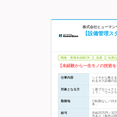
株式会社ヒューマンウェ
【設備管理スタ
職種・業種未経験OK
急募
転勤
【未経験から一生モノの技術を
仕事内容
＼イチから教える
れるガス設備の点
対象となる方
＼新プロジェクト
く？」「ワークラ
勤務地
◎転勤なし／UI
本…
給与
月給25万円～3
月あり（条件は同