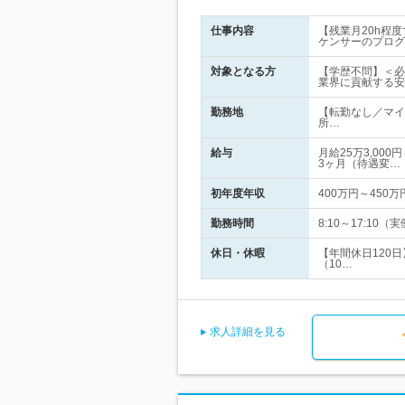
仕事内容
【残業月20h程
ケンサーのプログ
対象となる方
【学歴不問】＜必
業界に貢献する安
勤務地
【転勤なし／マイ
所…
給与
月給25万3,00
3ヶ月（待遇変…
初年度年収
400万円～450万
勤務時間
8:10～17:1
休日・休暇
【年間休日120
（10…
求人詳細を見る