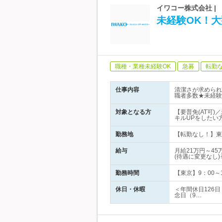
イワコー株式会社 | 
未経験OK！
職種・業種未経験OK
急募
転勤
仕事内容
清潔さが求められ
職者多数★未経験
対象となる方
【要普免(AT可
キルUPをしたい
勤務地
【転勤なし！】東
給与
月給21万円～4
(待遇に変更なし
勤務時間
【東京】9：00～1
休日・休暇
＜年間休日126
念日（9…