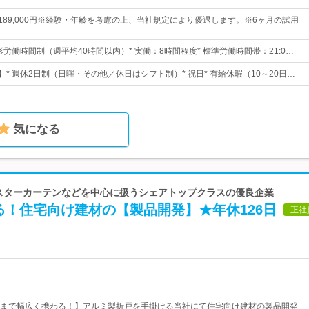
円～189,000円※経験・年齢を考慮の上、当社規定により優遇します。※6ヶ月の試用
形労働時間制（週平均40時間以内）* 実働：8時間程度* 標準労働時間帯：21:0…
】* 週休2日制（日曜・その他／休日はシフト制）* 祝日* 有給休暇（10～20日…
気になる
 イスターカーテンなどを中心に扱うシェアトップクラスの優良企業
る！住宅向け建材の【製品開発】★年休126日
正社
まで幅広く携わる！】アルミ製折戸を手掛ける当社にて住宅向け建材の製品開発