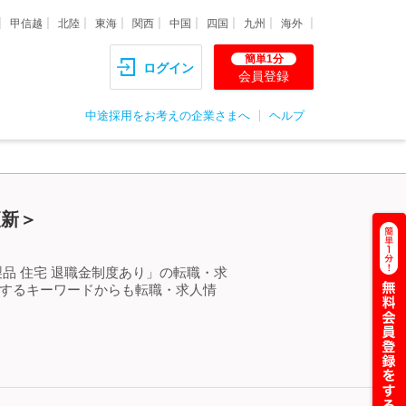
甲信越
北陸
東海
関西
中国
四国
九州
海外
簡単1分
ログイン
会員登録
中途採用をお考えの企業さまへ
ヘルプ
更新＞
品 住宅 退職金制度あり」の転職・求
連するキーワードからも転職・求人情