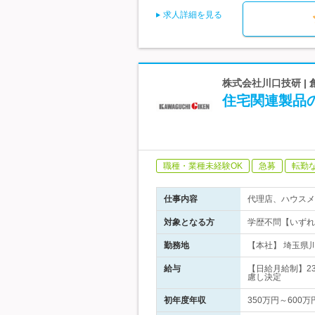
求人詳細を見る
株式会社川口技研 |
住宅関連製品
職種・業種未経験OK
急募
転勤
仕事内容
代理店、ハウスメ
対象となる方
学歴不問【いずれ
勤務地
【本社】 埼玉県川
給与
【日給月給制】23
慮し決定
初年度年収
350万円～600万