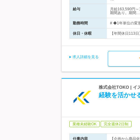
給与
月給163,590
期間あり。期間…
勤務時間
# ◆1年単位の変
休日・休暇
【年間休日113日
求人詳細を見る
株式会社TOKO |
経験を活かせ
業種未経験OK
完全週休2日制
仕事内容
【企画から商品化