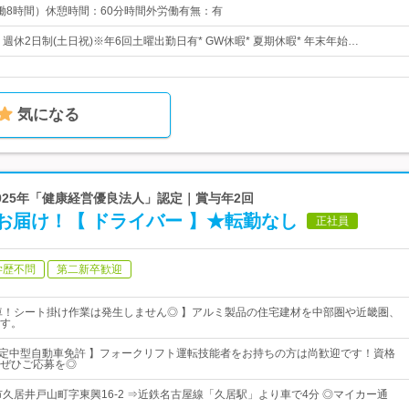
0（実働8時間）休憩時間：60分時間外労働有無：有
* 週休2日制(土日祝)※年6回土曜出勤日有* GW休暇* 夏期休暇* 年末年始…
気になる
｜2025年「健康経営優良法人」認定｜賞与年2回
お届け！【 ドライバー 】★転勤なし
正社員
学歴不問
第二新卒歓迎
車！シート掛け作業は発生しません◎ 】アルミ製品の住宅建材を中部圏や近畿圏、
す。
限定中型自動車免許 】フォークリフト運転技能者をお持ちの方は尚歓迎です！資格
ぜひご応募を◎
市久居井戸山町字東興16-2 ⇒近鉄名古屋線「久居駅」より車で4分 ◎マイカー通