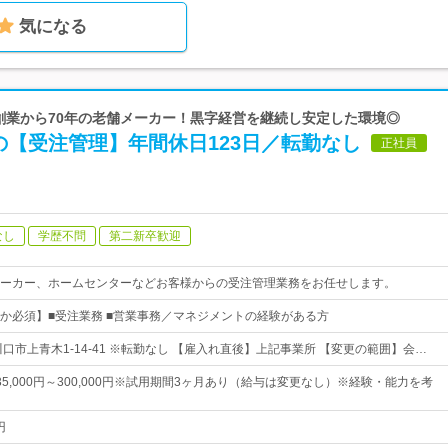
気になる
 創業から70年の老舗メーカー！黒字経営を継続し安定した環境◎
の【受注管理】年間休日123日／転勤なし
正社員
なし
学歴不問
第二新卒歓迎
ーカー、ホームセンターなどお客様からの受注管理業務をお任せします。
か必須】■受注業務 ■営業事務／マネジメントの経験がある方
口市上青木1-14-41 ※転勤なし 【雇入れ直後】上記事業所 【変更の範囲】会…
5,000円～300,000円※試用期間3ヶ月あり（給与は変更なし）※経験・能力を考
円