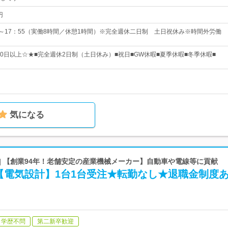
円
5～17：55（実働8時間／休憩1時間）※完全週休二日制 土日祝休み※時間外労働
20日以上☆★■完全週休2日制（土日休み）■祝日■GW休暇■夏季休暇■冬季休暇■
気になる
| 【創業94年！老舗安定の産業機械メーカー】自動車や電線等に貢献
【電気設計】1台1台受注★転勤なし★退職金制度
学歴不問
第二新卒歓迎