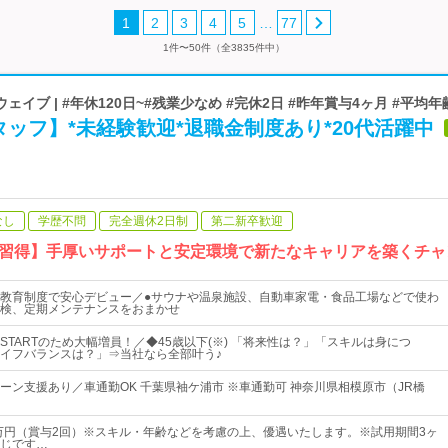
…
1
2
3
4
5
77
1件〜50件（全3835件中）
イブ | #年休120日~#残業少なめ #完休2日 #昨年賞与4ヶ月 #平均年
ッフ】*未経験歓迎*退職金制度あり*20代活躍中
なし
学歴不問
完全週休2日制
第二新卒歓迎
習得】手厚いサポートと安定環境で新たなキャリアを築くチャ
教育制度で安心デビュー／●サウナや温泉施設、自動車家電・食品工場などで使わ
検、定期メンテナンスをおまかせ
STARTのため大幅増員！／◆45歳以下(※) 「将来性は？」「スキルは身につ
イフバランスは？」⇒当社なら全部叶う♪
ターン支援あり／車通勤OK 千葉県袖ケ浦市 ※車通勤可 神奈川県相模原市（JR橋
2万円（賞与2回）※スキル・年齢などを考慮の上、優遇いたします。※試用期間3ヶ
じです…