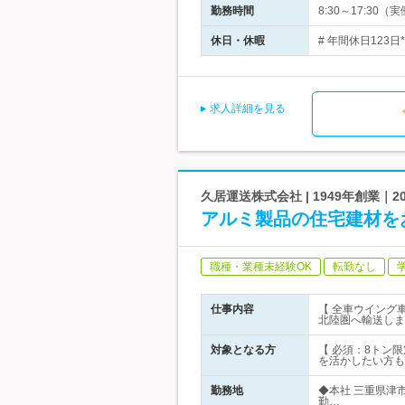
勤務時間
8:30～17:3
休日・休暇
# 年間休日123日
求人詳細を見る
久居運送株式会社 | 1949年創業
アルミ製品の住宅建材を
職種・業種未経験OK
転勤なし
仕事内容
【 全車ウイング
北陸圏へ輸送しま
対象となる方
【 必須：8トン
を活かしたい方も
勤務地
◆本社 三重県津
勤…