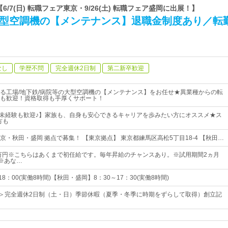
【6/7(日) 転職フェア東京・9/26(土) 転職フェア盛岡に出展！】
大型空調機の【メンテナンス】退職金制度あり／転
なし
学歴不問
完全週休2日制
第二新卒歓迎
る工場/地下鉄/病院等の大型空調機の【メンテナンス】をお任せ★異業種からの転
も歓迎！資格取得も手厚くサポート！
)／未経験も歓迎♪】家族も、自身も安心できるキャリアを歩みたい方にオススメ★ス
方も
京・秋田・盛岡 拠点で募集！ 【東京拠点】 東京都練馬区高松5丁目18-4 【秋田…
5万円※こちらはあくまで初任給です。毎年昇給のチャンスあり。※試用期間2ヵ月
)※あな…
8：00(実働8時間)【秋田・盛岡】8：30～17：30(実働8時間)
日＞完全週休2日制（土・日）季節休暇（夏季・冬季に時期をずらして取得）創立記