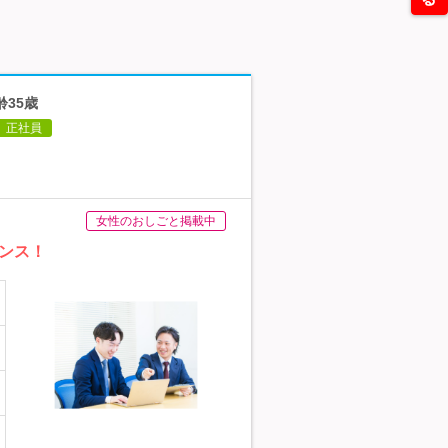
齢35歳
正社員
女性のおしごと掲載中
ンス！