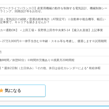
度でワークライフバランス◎】産業用機械の動作を制御する電気設計、機械制御シー
ラミング、回路設計等をお任せ。
須＞電気設計の経験／普通自動車免許（AT限定可）☆自動車や複合機等、幅広い
定事業で、キャリアを築きませんか？
カー通勤OK】 ＜上田工場＞ 長野県上田市中央東5-14 【雇入れ直後】上記事業
0円～27万3,000円※一律手当含む※年齢・スキル等を考慮し、優遇します※試用期間
円
0（実働8時間／休憩60分）※時間外労働あり※残業月20時間程
日】* 週休2日制（土日休み）└その他、休日は会社カレンダーによる* 有給休暇
気になる