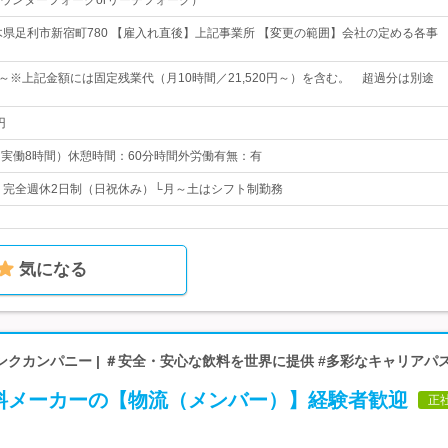
ウンターフォークorリーチフォーク）
木県足利市新宿町780 【雇入れ直後】上記事業所 【変更の範囲】会社の定める各事
240円～※上記金額には固定残業代（月10時間／21,520円～）を含む。 超過分は別途
円
0（実働8時間）休憩時間：60分時間外労働有無：有
日* 完全週休2日制（日祝休み）└月～土はシフト制勤務
気になる
クカンパニー | ＃安全・安心な飲料を世界に提供 #多彩なキャリアパ
料メーカーの【物流（メンバー）】経験者歓迎
正