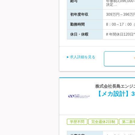
給与
年俸制3,096,0
決定…
初年度年収
309万円～396万
勤務時間
8：00～17：0
休日・休暇
# 年間休日120
求人詳細を見る
株式会社長島エンジニ
【メカ設計】
学歴不問
完全週休2日制
第二新