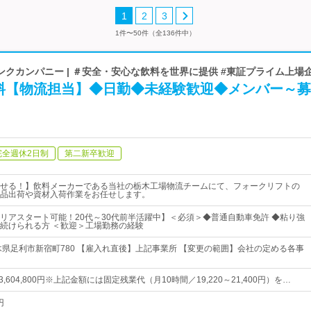
1
2
3
1件〜50件（全136件中）
クカンパニー | ＃安全・安心な飲料を世界に提供 #東証プライム上場
料【物流担当】◆日勤◆未経験歓迎◆メンバー～募
完全週休2日制
第二新卒歓迎
せる！】飲料メーカーである当社の栃木工場物流チームにて、フォークリフトの
品出荷や資材入荷作業をお任せします。
リアスタート可能！20代～30代前半活躍中】＜必須＞◆普通自動車免許 ◆粘り強
続けられる方 ＜歓迎＞工場勤務の経験
木県足利市新宿町780 【雇入れ直後】上記事業所 【変更の範囲】会社の定める各事
40～3,604,800円※上記金額には固定残業代（月10時間／19,220～21,400円）を…
円