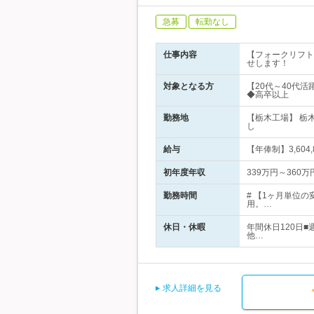
急募
転勤なし
仕事内容
【フォークリフト
せします！
対象となる方
【20代～40代
◆高卒以上
勤務地
【栃木工場】 栃
し
給与
【年俸制】3,604,
初年度年収
339万円～360万
勤務時間
# 【1ヶ月単位
用。…
休日・休暇
年間休日120日
他…
求人詳細を見る