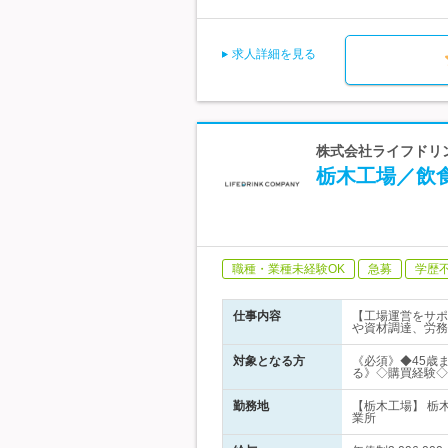
求人詳細を見る
株式会社ライフドリン
栃木工場／飲
職種・業種未経験OK
急募
学歴
仕事内容
【工場運営をサポ
や資材調達、労務
対象となる方
《必須》◆45歳
る》◇購買経験◇
勤務地
【栃木工場】 栃
業所