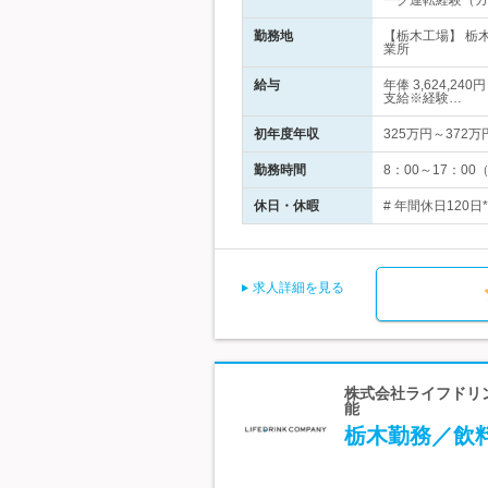
ーク運転経験（カ
勤務地
【栃木工場】 栃
業所
給与
年俸 3,624,
支給※経験…
初年度年収
325万円～372万
勤務時間
8：00～17：0
休日・休暇
# 年間休日120
求人詳細を見る
株式会社ライフドリン
能
栃木勤務／飲