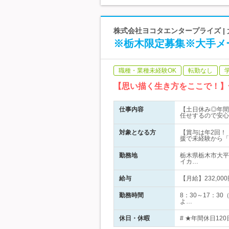
株式会社ヨコタエンタープライズ |
※栃木限定募集※大手メ
職種・業種未経験OK
転勤なし
【思い描く生き方をここで！】
仕事内容
【土日休み◎年間
任せするので安心
対象となる方
【賞与は年2回！
援で未経験から「
勤務地
栃木県栃木市大平
イカ…
給与
【月給】232,0
勤務時間
8：30～17：
よ…
休日・休暇
# ★年間休日12