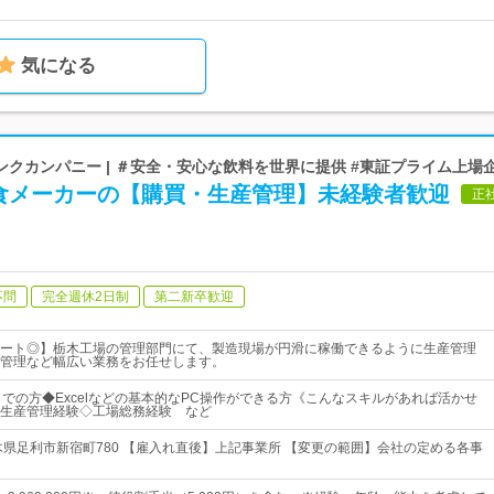
気になる
クカンパニー | ＃安全・安心な飲料を世界に提供 #東証プライム上場
食メーカーの【購買・生産管理】未経験者歓迎
正
不問
完全週休2日制
第二新卒歓迎
ート◎】栃木工場の管理部門にて、製造現場が円滑に稼働できるように生産管理
管理など幅広い業務をお任せします。
までの方◆Excelなどの基本的なPC操作ができる方《こんなスキルがあれば活かせ
生産管理経験◇工場総務経験 など
木県足利市新宿町780 【雇入れ直後】上記事業所 【変更の範囲】会社の定める各事