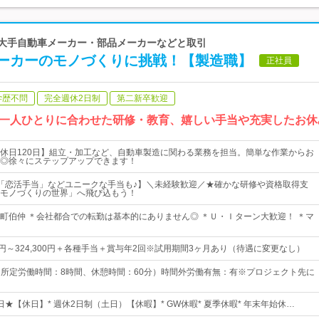
 大手自動車メーカー・部品メーカーなどと取引
ーカーのモノづくりに挑戦！【製造職】
正社員
学歴不問
完全週休2日制
第二新卒歓迎
一人ひとりに合わせた研修・教育、嬉しい手当や充実したお休
休日120日】組立・加工など、自動車製造に関わる業務を担当。簡単な作業からお
◎徐々にステップアップできます！
「恋活手当」などユニークな手当も♪】＼未経験歓迎／★確かな研修や資格取得支
モノづくりの世界」へ飛び込もう！
町伯仲 ＊会社都合での転勤は基本的にありません◎ ＊Ｕ・Ｉターン大歓迎！ ＊マ
00円～324,300円＋各種手当＋賞与年2回※試用期間3ヶ月あり（待遇に変更なし）
30（所定労働時間：8時間、休憩時間：60分）時間外労働有無：有※プロジェクト先に
0日★【休日】* 週休2日制（土日）【休暇】* GW休暇* 夏季休暇* 年末年始休…