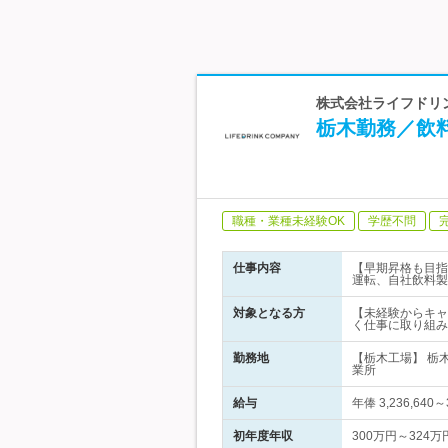
株式会社ライフドリン
栃木勤務／飲
職種・業種未経験OK
学歴不問
仕事内容
【早期昇格も目指
運転、自社飲料製
対象となる方
【未経験からキャ
く仕事に取り組み
勤務地
【栃木工場】 栃
業所
給与
年俸 3,236,6
初年度年収
300万円～324万