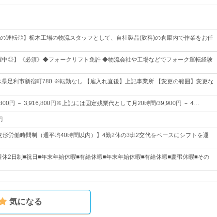
の運転◎】栃木工場の物流スタッフとして、自社製品(飲料)の倉庫内で作業をお任
活躍中◎】《必須》◆フォークリフト免許 ◆物流会社や工場などでフォーク運転経験
木県足利市新宿町780 ※転勤なし 【雇入れ直後】上記事業所 【変更の範囲】変更な
800円 － 3,916,800円※上記には固定残業代として月20時間/39,900円 － 4…
円
の変形労働時間制（週平均40時間以内）】4勤2休の3班2交代をベースにシフトを運
■週休2日制■祝日■年末年始休暇■有給休暇■年末年始休暇■有給休暇■慶弔休暇■その
気になる