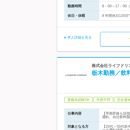
勤務時間
8：00～17：0
休日・休暇
# 年間休日120
求人詳細を見る
株式会社ライフドリン
栃木勤務／飲
業種未経験OK
学歴不問
完全週
仕事内容
【早期昇格も目指
運転、自社飲料製
対象となる方
【20代～50代