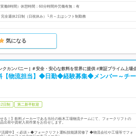
0（実働8時間）休憩時間：60分時間外労働有無：有
日* 完全週休2日制（日祝休み）└月～土はシフト制勤務
気になる
クカンパニー | ＃安全・安心な飲料を世界に提供 #東証プライム上場
料【物流担当】◆日勤◆経験募集◆メンバー～チー
休2日制
第二新卒歓迎
せる！】飲料メーカーである当社の栃木工場物流チームにて、フォークリフトの
品出荷や資材入荷作業をお任せします。
前半活躍中】＜必須＞◆フォークリフト運転技能講習修了 ◆物流会社や工場等でフォ