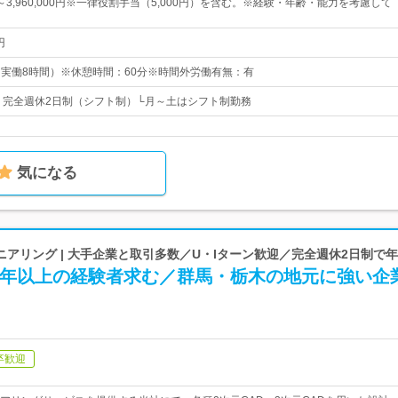
00～3,960,000円※一律役割手当（5,000円）を含む。※経験・年齢・能力を考慮して
円
0（実働8時間）※休憩時間：60分※時間外労働有無：有
日* 完全週休2日制（シフト制）└月～土はシフト制勤務
気になる
アリング | 大手企業と取引多数／U・Iターン歓迎／完全週休2日制で年
3年以上の経験者求む／群馬・栃木の地元に強い企
卒歓迎