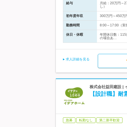
給与
月給：20万円～
し）
初年度年収
300万円～450万
勤務時間
8:00～17:0
休日・休暇
年間休日数：11
の場合あ…
求人詳細を見る
株式会社益田建設 |
【設計職】耐
急募
転勤なし
第二新卒歓迎