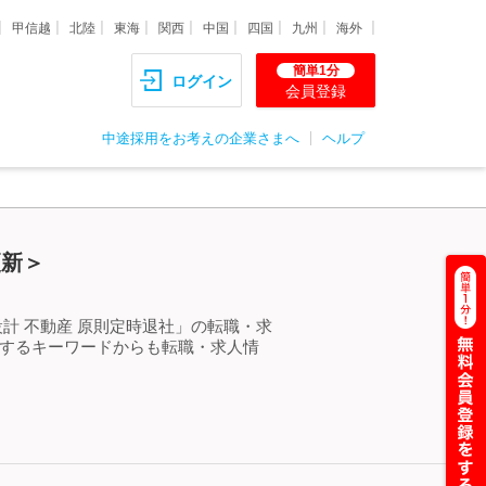
甲信越
北陸
東海
関西
中国
四国
九州
海外
簡単1分
ログイン
会員登録
中途採用をお考えの企業さまへ
ヘルプ
更新＞
計 不動産 原則定時退社」の転職・求
連するキーワードからも転職・求人情