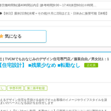
働時間制(週40時間以内)】[参考時間]9:00～17:40(休憩60分)※時間…
日◆【休日】週休2日制(水曜＋その他)※月に2回ほど土・日休みに振替可能【休暇】
気になる
 | TVCMでもおなじみのデザイン住宅専門店／服装自由／男女比1：1
住宅設計】 ■残業少なめ ■転勤なし
正社員
なし
学歴不問
第二新卒歓迎
えるデザイン住宅を手掛ける会社です≫お客様のイメージやライフスタイルを汲
まいのベースになる設計をお任せします