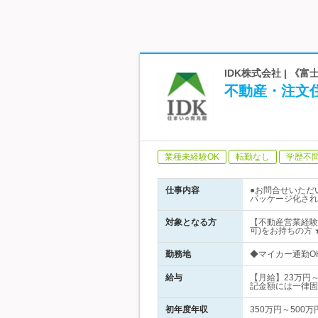
IDK株式会社 | 
不動産・注文
業種未経験OK
転勤なし
学歴不
仕事内容
●お問合せいただ
パッケージ化され
対象となる方
【不動産営業経験
可)をお持ちの方
勤務地
◆マイカー通勤OK
給与
【月給】23万円
記金額には一律固
初年度年収
350万円～500万