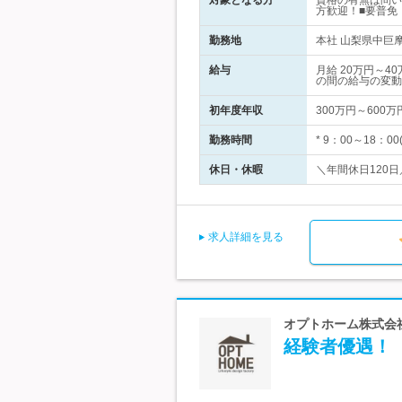
対象となる方
資格の有無は問い
方歓迎！■要普免
勤務地
本社 山梨県中巨摩
給与
月給 20万円～
の間の給与の変動
初年度年収
300万円～600万
勤務時間
* 9：00～18：
休日・休暇
＼年間休日120日
求人詳細を見る
オプトホーム株式会社
経験者優遇！【