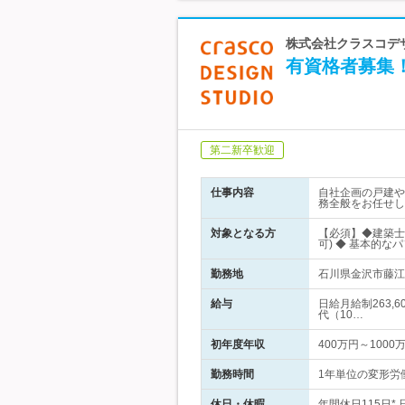
株式会社クラスコデ
有資格者募集
第二新卒歓迎
仕事内容
自社企画の戸建や
務全般をお任せし
対象となる方
【必須】◆建築士
可) ◆ 基本的な
勤務地
石川県金沢市藤江北
給与
日給月給制263,
代（10…
初年度年収
400万円～1000
勤務時間
1年単位の変形労働
休日・休暇
年間休日115日* 