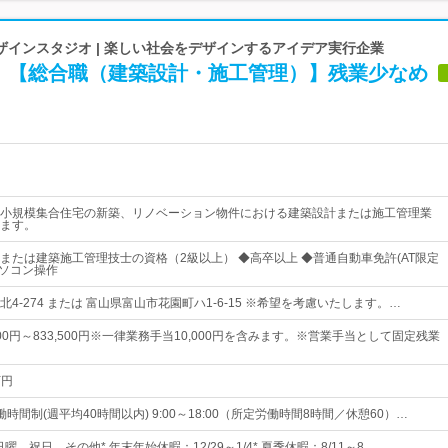
ザインスタジオ | 楽しい社会をデザインするアイデア実行企業
！【総合職（建築設計・施工管理）】残業少なめ
小規模集合住宅の新築、リノベーション物件における建築設計または施工管理業
ます。
または建築施工管理技士の資格（2級以上） ◆高卒以上 ◆普通自動車免許(AT限定
パソコン操作
4-274 または 富山県富山市花園町ハ1-6-15 ※希望を考慮いたします。…
600円～833,500円※一律業務手当10,000円を含みます。※営業手当として固定残業
万円
時間制(週平均40時間以内) 9:00～18:00（所定労働時間8時間／休憩60）…
日曜、祝日、その他* 年末年始休暇：12/29～1/4* 夏季休暇：8/11～8…