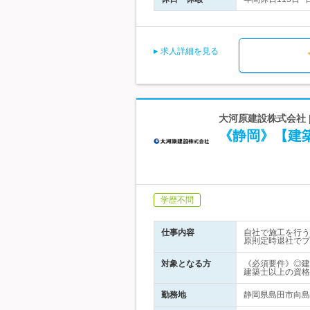
求人詳細を見る
大河原建設株式会社 
《静岡》【建
学歴不問
仕事内容
自社で施工を行う
原則定時退社でプ
対象となる方
《必須要件》◎建
建築士以上の資格
勤務地
静岡県島田市向島