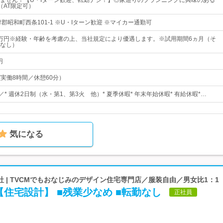
ません！【U・Iターン歓迎、転勤ナシ！】◎家造りのプランニングに興味のある
（AT限定可）
郡昭和町西条101-1 ※U・Iターン歓迎 ※マイカー通勤可
40万円※経験・年齢を考慮の上、当社規定により優遇します。※試用期間6ヵ月（そ
なし）
円
00(実働8時間／休憩60分）
／* 週休2日制（水・第1、第3火 他）* 夏季休暇* 年末年始休暇* 有給休暇*…
気になる
 | TVCMでもおなじみのデザイン住宅専門店／服装自由／男女比1：1
住宅設計】 ■残業少なめ ■転勤なし
正社員