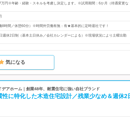
27万円※年齢・経験・スキルを考慮し決定します。※試用期間：6か月（待遇変更な
円
0（実働8時間／休憩60分）※時間外労働有無：有★基本的に定時退社です！
5日週休2日制（基本土日休み／会社カレンダーによる）※現場状況により土曜出勤
気になる
 イデアホーム｜創業48年、耐震住宅に強い自社ブランド
震性に特化した木造住宅設計／残業少なめ＆週休2