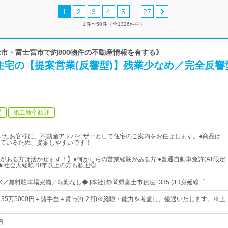
…
1
2
3
4
5
27
1件〜50件（全1326件中）
《富士市・富士宮市で約800物件の不動産情報を有する》
住宅の【提案営業(反響型)】残業少なめ／完全反響
問
第二新卒歓迎
いたお客様に、不動産アドバイザーとして住宅のご案内をお任せします。●商品は
ているため、提案しやすいです！
がある方は活かせます！】●何かしらの営業経験がある方 ●普通自動車免許(AT限定
 ★社会人経験20年以上の方も歓迎◎
／無料駐車場完備／転勤なし◆ [本社] 静岡県富士市伝法1335 (JR身延線「…
～35万5000円＋諸手当＋賞与(年2回)※経験・能力を考慮し、優遇いたします。※上
…
円