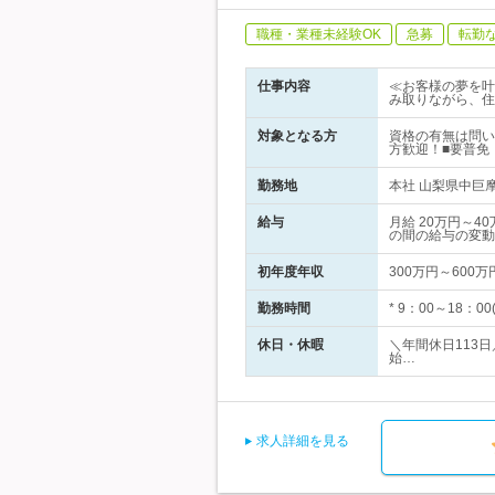
職種・業種未経験OK
急募
転勤
仕事内容
≪お客様の夢を叶
み取りながら、住
対象となる方
資格の有無は問い
方歓迎！■要普免
勤務地
本社 山梨県中巨摩
給与
月給 20万円～
の間の給与の変動
初年度年収
300万円～600万
勤務時間
* 9：00～18
休日・休暇
＼年間休日113日
始…
求人詳細を見る