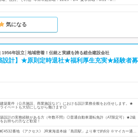
気になる
| 1956年設立│地域密着！伝統と実績を誇る総合建設会社
築設計】★原則定時退社★福利厚生充実★経験者募
建築案件（公共施設、商業施設など）における設計業務全般をお任せします。★
ライベートも大切にしながら働けます◎
築設計の実務経験がある方（年数不問）◎普通自動車運転免許（AT限定可）★2級
をお持ちの方など歓迎！
町4532番地 《アクセス》 JR東海道本線「島田駅」より車で約6分 ※マイカー通…