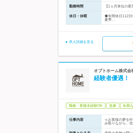
勤務時間
【1ヵ月単位の変形労
休日・休暇
◆年間休日112
夏季…
求人詳細を見る
オプトホーム株式会社
経験者優遇！【
職種・業種未経験OK
急募
転勤
仕事内容
≪お客様の夢を叶
み取りながら、住