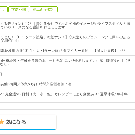
なし
学歴不問
第二新卒歓迎
えるデザイン住宅を手掛ける会社です≫お客様のイメージやライフスタイルを汲
まいのベースになる設計をお任せします
ません！【U・Iターン歓迎、転勤ナシ！】◎家造りのプランニングに興味のある
（AT限定可）
郡昭和町西条101-1 ※U・Iターン歓迎 ※マイカー通勤可 【雇入れ直後】上記…
40万円※経験・年齢を考慮の上、当社規定により優遇します。※試用期間6ヵ月（そ
なし）
円
：00(実働8時間／休憩60分）時間外労働有無：有
／* 完全週休2日制（火 水 他）カレンダーにより変更あり* 夏季休暇* 年末年
気になる