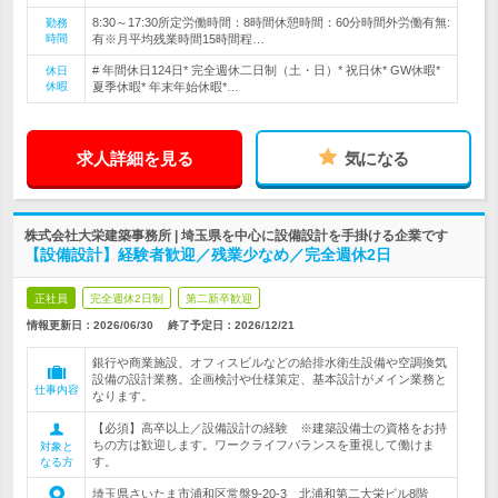
8:30～17:30所定労働時間：8時間休憩時間：60分時間外労働有無:
勤務
時間
有※月平均残業時間15時間程…
# 年間休日124日* 完全週休二日制（土・日）* 祝日休* GW休暇*
休日
休暇
夏季休暇* 年末年始休暇*…
求人詳細を見る
気になる
株式会社大栄建築事務所 | 埼玉県を中心に設備設計を手掛ける企業です
【設備設計】経験者歓迎／残業少なめ／完全週休2日
正社員
完全週休2日制
第二新卒歓迎
情報更新日：2026/06/30
終了予定日：
2026/12/21
銀行や商業施設、オフィスビルなどの給排水衛生設備や空調換気
設備の設計業務。企画検討や仕様策定、基本設計がメイン業務と
仕事内容
なります。
【必須】高卒以上／設備設計の経験 ※建築設備士の資格をお持
ちの方は歓迎します。ワークライフバランスを重視して働けま
対象と
す。
なる方
埼玉県さいたま市浦和区常盤9-20-3 北浦和第二大栄ビル8階