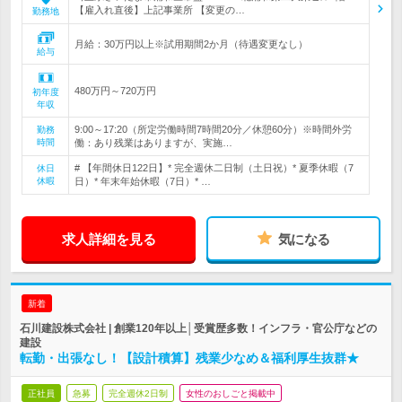
【雇入れ直後】上記事業所 【変更の…
勤務地
月給：30万円以上※試用期間2か月（待遇変更なし）
給与
480万円～720万円
初年度
年収
9:00～17:20（所定労働時間7時間20分／休憩60分）※時間外労
勤務
時間
働：あり残業はありますが、実施…
# 【年間休日122日】* 完全週休二日制（土日祝）* 夏季休暇（7
休日
休暇
日）* 年末年始休暇（7日）* …
求人詳細を見る
気になる
新着
石川建設株式会社 | 創業120年以上│受賞歴多数！インフラ・官公庁などの
建設
転勤・出張なし！【設計積算】残業少なめ＆福利厚生抜群★
正社員
急募
完全週休2日制
女性のおしごと掲載中