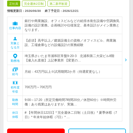
正社員
完全週休2日制
第二新卒歓迎
情報更新日：2026/06/30
終了予定日：
2026/12/21
銀行や商業施設、オフィスビルなどの給排水衛生設備や空調換気
設備の設計業務。企画検討や仕様策定、基本設計がメイン業務と
仕事内容
なります。
【必須】高卒以上／建築設備士の資格／オフィスビル、商業施
対象と
設、工場倉庫などの設備設計の実務経験
なる方
埼玉県さいたま市浦和区常盤9-20-3 北浦和第二大栄ビル8階
【雇入れ直後】上記事業所 【変更の…
勤務地
月給：43万円以上※試用期間2か月（待遇変更なし）
給与
700万円～700万円
初年度
年収
9:00～17:20（所定労働時間7時間20分／休憩60分）※時間外労
勤務
時間
働：あり残業はありますが、実施…
# 【年間休日122日】* 完全週休二日制（土日祝）* 夏季休暇（7
休日
休暇
日）* 年末年始休暇（7日）* …