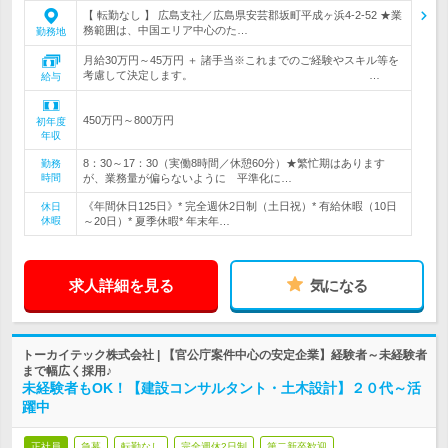
【 転勤なし 】 広島支社／広島県安芸郡坂町平成ヶ浜4-2-52 ★業
務範囲は、中国エリア中心のた…
勤務地
月給30万円～45万円 ＋ 諸手当※これまでのご経験やスキル等を
考慮して決定します。 …
給与
450万円～800万円
初年度
年収
8：30～17：30（実働8時間／休憩60分）★繁忙期はあります
勤務
時間
が、業務量が偏らないように 平準化に…
《年間休日125日》* 完全週休2日制（土日祝）* 有給休暇（10日
休日
休暇
～20日）* 夏季休暇* 年末年…
求人詳細を見る
気になる
トーカイテック株式会社 | 【官公庁案件中心の安定企業】経験者～未経験者
まで幅広く採用♪
未経験者もOK！【建設コンサルタント・土木設計】２０代～活
躍中
正社員
急募
転勤なし
完全週休2日制
第二新卒歓迎