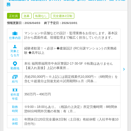
務
正社員
急募
転勤なし
完全週休2日制
情報更新日：2026/04/03
終了予定日：
2026/10/01
マンションや店舗などの設計・監理業務をお任せします。基本設
計から図面作成、現場監理まで幅広く担当していただきます。
仕事内容
経験者歓迎！＜必須＞◆建築設計 (RC分譲マンション) の実務経
対象と
験 ◆高卒以上
なる方
本社 福岡県福岡市中央区警固2-17-30-5F ※転勤はありません
【雇入れ直後】上記の事業所…
勤務地
月給250,000円～※上記には固定残業代10,000円～（6時間分）を
含む※超過分は別途支給※試用期間6ヵ月（同条…
給与
350万円～490万円
初年度
年収
※9:00～18:00もあり。（相談の上決定）所定労働時間：8時間休
勤務
時間
憩60分時間外労働の有無：有（月…
年間休日120日完全週休2日制（土日祝）有給休暇（入社半年後10
休日
休暇
日付与）