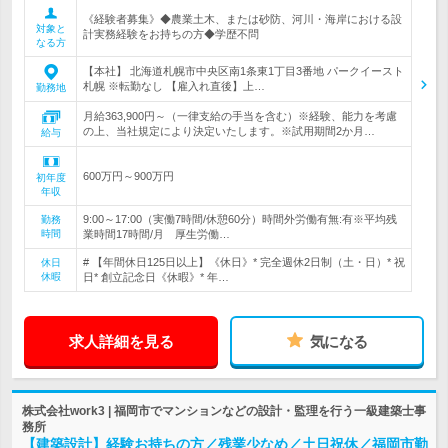
《経験者募集》◆農業土木、または砂防、河川・海岸における設
対象と
計実務経験をお持ちの方◆学歴不問
なる方
【本社】 北海道札幌市中央区南1条東1丁目3番地 パークイースト
札幌 ※転勤なし 【雇入れ直後】上…
勤務地
月給363,900円～（一律支給の手当を含む）※経験、能力を考慮
の上、当社規定により決定いたします。※試用期間2か月…
給与
600万円～900万円
初年度
年収
9:00～17:00（実働7時間/休憩60分）時間外労働有無:有※平均残
勤務
時間
業時間17時間/月 厚生労働…
# 【年間休日125日以上】《休日》* 完全週休2日制（土・日）* 祝
休日
休暇
日* 創立記念日《休暇》* 年…
求人詳細を見る
気になる
株式会社work3 | 福岡市でマンションなどの設計・監理を行う一級建築士事
務所
【建築設計】経験お持ちの方／残業少なめ／土日祝休／福岡市勤