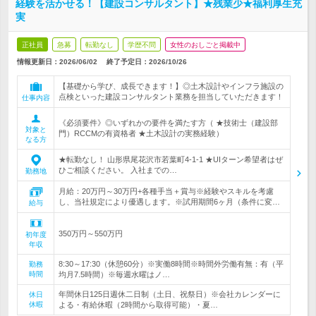
経験を活かせる！【建設コンサルタント】★残業少★福利厚生充
実
正社員
急募
転勤なし
学歴不問
女性のおしごと掲載中
情報更新日：2026/06/02
終了予定日：
2026/10/26
【基礎から学び、成長できます！】◎土木設計やインフラ施設の
点検といった建設コンサルタント業務を担当していただきます！
仕事内容
《必須要件》◎いずれかの要件を満たす方（ ★技術士（建設部
対象と
門）RCCMの有資格者 ★土木設計の実務経験）
なる方
★転勤なし！ 山形県尾花沢市若葉町4-1-1 ★UIターン希望者はぜ
ひご相談ください。 入社までの…
勤務地
月給：20万円～30万円+各種手当＋賞与※経験やスキルを考慮
し、当社規定により優遇します。※試用期間6ヶ月（条件に変…
給与
350万円～550万円
初年度
年収
8:30～17:30（休憩60分）※実働8時間※時間外労働有無：有（平
勤務
時間
均月7.5時間）※毎週水曜はノ…
年間休日125日週休二日制（土日、祝祭日）※会社カレンダーに
休日
休暇
よる・有給休暇（2時間から取得可能）・夏…