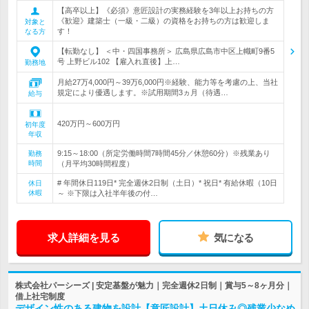
【高卒以上】《必須》意匠設計の実務経験を3年以上お持ちの方
《歓迎》建築士（一級・二級）の資格をお持ちの方は歓迎しま
対象と
す！
なる方
【転勤なし】 ＜中・四国事務所＞ 広島県広島市中区上幟町9番5
号 上野ビル102 【雇入れ直後】上…
勤務地
月給27万4,000円～39万6,000円※経験、能力等を考慮の上、当社
規定により優遇します。※試用期間3ヵ月（待遇…
給与
420万円～600万円
初年度
年収
9:15～18:00（所定労働時間7時間45分／休憩60分）※残業あり
勤務
時間
（月平均30時間程度）
# 年間休日119日* 完全週休2日制（土日）* 祝日* 有給休暇（10日
休日
休暇
～ ※下限は入社半年後の付…
求人詳細を見る
気になる
株式会社パーシーズ | 安定基盤が魅力｜完全週休2日制｜賞与5～8ヶ月分｜
借上社宅制度
デザイン性のある建物を設計【意匠設計】土日休み◎残業少なめ