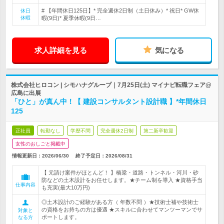
# 【年間休日125日】* 完全週休2日制（土日休み）* 祝日* GW休
休日
休暇
暇(9日)* 夏季休暇(9日…
求人詳細を見る
気になる
株式会社ヒロコン | シモハナグループ｜7月25日(土) マイナビ転職フェア@
広島に出展
「ひと」が真ん中！【 建設コンサルタント設計職 】*年間休日
125
正社員
転勤なし
学歴不問
完全週休2日制
第二新卒歓迎
女性のおしごと掲載中
情報更新日：2026/06/30
終了予定日：
2026/08/31
【 元請け案件がほとんど！ 】橋梁・道路・トンネル・河川・砂
防などの土木設計をお任せします。★チーム制を導入 ★資格手当
仕事内容
も充実(最大10万円)
◎土木設計のご経験がある方（ 年数不問 ）★技術士補や技術士
の資格をお持ちの方は優遇 ★スキルに合わせてマンツーマンでサ
対象と
ポートします。
なる方