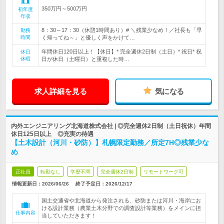
350万円～500万円
初年度
年収
8：30～17：30（休憩1時間あり）# ＼残業少なめ！／社長も「早
勤務
時間
く帰ってね～」と優しく声をかけて…
年間休日120日以上！【休日】* 完全週休2日制（土日）* 祝日* 祝
休日
休暇
日が休日（土曜日）と重複した時…
求人詳細を見る
気になる
内外エンジニアリング北海道株式会社 | ◎完全週休2日制（土日祝休）年間
休日125日以上 ◎充実の待遇
【土木設計（河川・砂防）】札幌限定勤務／所定7H◎残業少な
め
正社員
転勤なし
学歴不問
完全週休2日制
リモートワーク可
情報更新日：2026/06/26
終了予定日：
2026/12/17
国土交通省や北海道から発注される、砂防または河川・海岸にお
ける設計業務（農業土木分野での調査設計等業務）をメインに担
仕事内容
当していただきます！