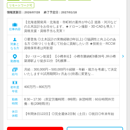
リモートワーク可
情報更新日：2026/07/28
終了予定日：
2027/01/18
【北海道開発局・北海道・市町村の案件が中心】道路・河川など
の土木設計をお任せします。★ドローン撮影・3D-CADも導入！
仕事内容
資格支援・資格手当も充実！
◎要普免 ◎土木設計の実務経験(3年以上) ◎協調性と向上心のあ
る方 ◎街づくりを通じて社会に貢献したい方 ★技術士・RCCM
対象と
資格保有者は尚歓迎
なる方
【U・Iターン歓迎】 【小樽本社】 小樽市勝納町8番39号 JR小樽
築港駅より徒歩11分 【札幌事…
勤務地
月給：300,000円～500,000円※経験・年齢・能力を考慮して決定
いたします※試用期間3ヶ月あり(待遇に変更な…
給与
400万円～800万円
初年度
年収
8:30～17:30 （所定労働時間：8時間）休憩時間：60分時間外労
勤務
時間
働：有(20時間/月)
休日
【年間休日122日】◎完全週休2日制（土日）◎祝日◎年末年始
休暇