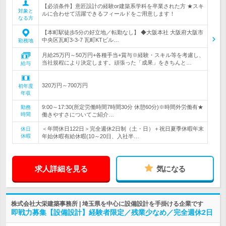
【必須条件】意匠設計の経験or建築系学科を卒業された方 ★スキ
対象と
ルに合わせて活躍できるフィールドをご用意します！
なる方
【本町駅徒歩5分の好立地／転勤なし】 ◆大阪本社 大阪府大阪市
中央区瓦町3-3-7 瓦町KTビル…
勤務地
月給25万円～50万円+各種手当+賞与※経験・スキル等を考慮し、
当社規程により決定します。頑張った「成果」をきちんと…
給与
320万円～700万円
初年度
年収
9:00～17:30(所定労働時間7時間30分 休憩60分)※時間外労働有★
勤務
時間
働きやすさについてご紹介…
＜年間休日122日＞完全週休2日制（土・日）＋祝日夏季休暇年末
休日
休暇
年始休暇有給休暇(10～20日、入社半…
求人詳細を見る
気になる
株式会社大栄建築事務所 | 埼玉県を中心に設備設計を手掛ける企業です
即戦力募集【設備設計】経験者限定／残業少なめ／完全週休2日