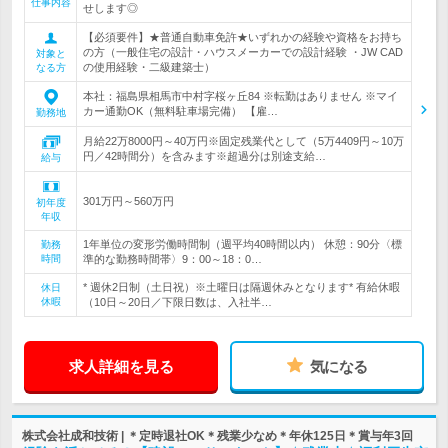
仕事内容
せします◎
【必須要件】★普通自動車免許★いずれかの経験や資格をお持ち
の方（一般住宅の設計・ハウスメーカーでの設計経験 ・JW CAD
対象と
の使用経験・二級建築士）
なる方
本社：福島県相馬市中村字桜ヶ丘84 ※転勤はありません ※マイ
カー通勤OK（無料駐車場完備） 【雇…
勤務地
月給22万8000円～40万円※固定残業代として（5万4409円～10万
円／42時間分）を含みます※超過分は別途支給…
給与
301万円～560万円
初年度
年収
1年単位の変形労働時間制（週平均40時間以内） 休憩：90分〈標
勤務
時間
準的な勤務時間帯〉9：00～18：0…
* 週休2日制（土日祝）※土曜日は隔週休みとなります* 有給休暇
休日
休暇
（10日～20日／下限日数は、入社半…
求人詳細を見る
気になる
株式会社成和技術 | ＊定時退社OK＊残業少なめ＊年休125日＊賞与年3回