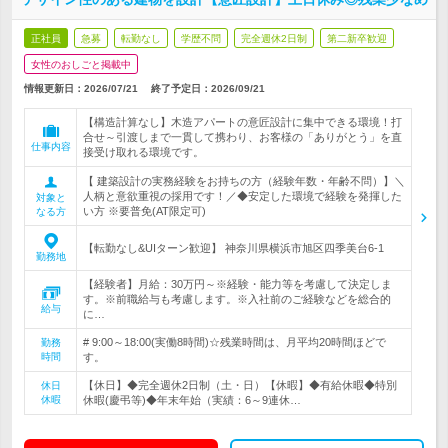
正社員
急募
転勤なし
学歴不問
完全週休2日制
第二新卒歓迎
女性のおしごと掲載中
情報更新日：2026/07/21
終了予定日：
2026/09/21
【構造計算なし】木造アパートの意匠設計に集中できる環境！打
合せ～引渡しまで一貫して携わり、お客様の「ありがとう」を直
仕事内容
接受け取れる環境です。
【 建築設計の実務経験をお持ちの方（経験年数・年齢不問）】＼
人柄と意欲重視の採用です！／◆安定した環境で経験を発揮した
対象と
い方 ※要普免(AT限定可)
なる方
【転勤なし&UIターン歓迎】 神奈川県横浜市旭区四季美台6-1
勤務地
【経験者】月給：30万円～※経験・能力等を考慮して決定しま
す。※前職給与も考慮します。※入社前のご経験などを総合的
給与
に…
# 9:00～18:00(実働8時間)☆残業時間は、月平均20時間ほどで
勤務
時間
す。
【休日】◆完全週休2日制（土・日）【休暇】◆有給休暇◆特別
休日
休暇
休暇(慶弔等)◆年末年始（実績：6～9連休…