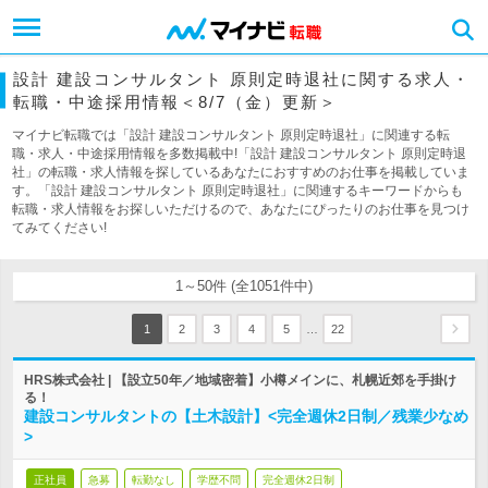
設計 建設コンサルタント 原則定時退社に関する求人・
転職・中途採用情報＜8/7（金）更新＞
マイナビ転職では「設計 建設コンサルタント 原則定時退社」に関連する転
職・求人・中途採用情報を多数掲載中!「設計 建設コンサルタント 原則定時退
社」の転職・求人情報を探しているあなたにおすすめのお仕事を掲載していま
す。「設計 建設コンサルタント 原則定時退社」に関連するキーワードからも
転職・求人情報をお探しいただけるので、あなたにぴったりのお仕事を見つけ
てみてください!
1～50件 (全1051件中)
…
1
2
3
4
5
22
HRS株式会社 | 【設立50年／地域密着】小樽メインに、札幌近郊を手掛け
る！
建設コンサルタントの【土木設計】<完全週休2日制／残業少なめ
>
正社員
急募
転勤なし
学歴不問
完全週休2日制