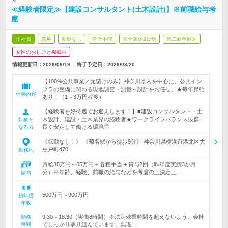
～
≪経験者限定≫【建設コンサルタント(土木設計)】※前職給与考
慮
正社員
急募
転勤なし
学歴不問
完全週休2日制
第二新卒歓迎
女性のおしごと掲載中
情報更新日：2026/06/19
終了予定日：
2026/08/20
【100%公共事業／元請けのみ】神奈川県内を中心に、公共イン
フラの整備に関わる現地調査・測量～設計をお任せ。★毎年昇給
仕事内容
あり！（1～3万円程度）
【経験者を好待遇でお迎えします！】■建設コンサルタント・土
木設計、建設・土木業界の経験者★ワークライフバランス抜群！
対象と
長く安定して働ける環境◎
なる方
《転勤なし！》 《菊名駅から徒歩9分》 神奈川県横浜市港北区大
豆戸町470
勤務地
月給35万円～65万円 + 各種手当 + 賞与2回（昨年度実績3か月
分）※年齢、経験、前職の給与などを考慮の上決定上…
給与
500万円～900万円
初年度
年収
9:30～18:30（実働8時間）※法定残業時間を超えないよう、会社
勤務
時間
でしっかり取り組んでいます。無理…