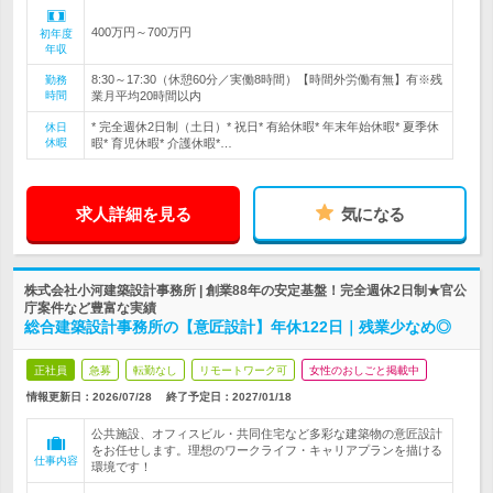
400万円～700万円
初年度
年収
8:30～17:30（休憩60分／実働8時間）【時間外労働有無】有※残
勤務
時間
業月平均20時間以内
* 完全週休2日制（土日）* 祝日* 有給休暇* 年末年始休暇* 夏季休
休日
休暇
暇* 育児休暇* 介護休暇*…
求人詳細を見る
気になる
株式会社小河建築設計事務所 | 創業88年の安定基盤！完全週休2日制★官公
庁案件など豊富な実績
総合建築設計事務所の【意匠設計】年休122日｜残業少なめ◎
正社員
急募
転勤なし
リモートワーク可
女性のおしごと掲載中
情報更新日：2026/07/28
終了予定日：
2027/01/18
公共施設、オフィスビル・共同住宅など多彩な建築物の意匠設計
をお任せします。理想のワークライフ・キャリアプランを描ける
仕事内容
環境です！