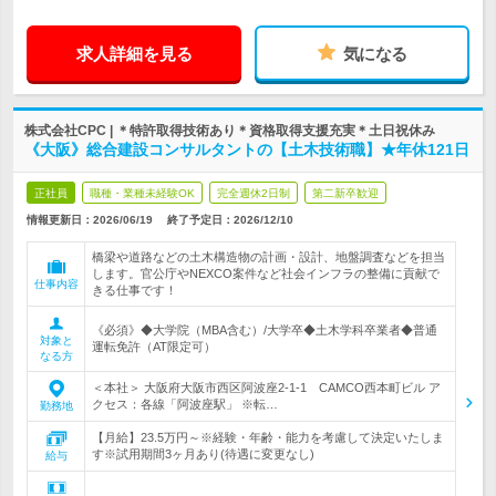
求人詳細を見る
気になる
株式会社CPC | ＊特許取得技術あり＊資格取得支援充実＊土日祝休み
《大阪》総合建設コンサルタントの【土木技術職】★年休121日
正社員
職種・業種未経験OK
完全週休2日制
第二新卒歓迎
情報更新日：2026/06/19
終了予定日：
2026/12/10
橋梁や道路などの土木構造物の計画・設計、地盤調査などを担当
します。官公庁やNEXCO案件など社会インフラの整備に貢献で
仕事内容
きる仕事です！
《必須》◆大学院（MBA含む）/大学卒◆土木学科卒業者◆普通
対象と
運転免許（AT限定可）
なる方
＜本社＞ 大阪府大阪市西区阿波座2-1-1 CAMCO西本町ビル ア
クセス：各線「阿波座駅」 ※転…
勤務地
【月給】23.5万円～※経験・年齢・能力を考慮して決定いたしま
す※試用期間3ヶ月あり(待遇に変更なし)
給与