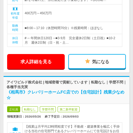
給与
400万円～450万円
初年度
年収
勤務
■8:00～17:10（休憩時間70分）※残業時間：ほぼなし
時間
# ─ 年間休日120日 ─■3-9月 完全週休2日制（土日祝）■10-2
休日
休暇
月 週休2日制（日・祝・土…
求人詳細を見る
気になる
アイワビルド株式会社 | 地域密着で貢献しています｜転勤なし｜学歴不問｜
各種手当充実
《相馬市》クレバリーホームFC店での【住宅設計】残業少なめ
☆
正社員
転勤なし
学歴不問
第二新卒歓迎
情報更新日：2026/05/26
終了予定日：
2026/09/03
【残業は月平均13時間程度です】不動産・建築事業を幅広く手掛
ける当社の住宅部門であるクレバリーホームにて住宅設計をお任