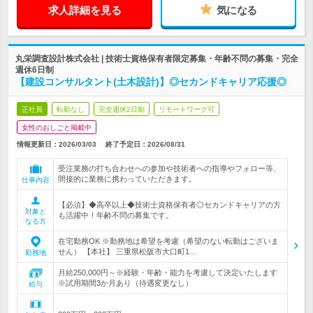
求人詳細を見る
気になる
丸栄調査設計株式会社 | 技術士資格保有者限定募集・年齢不問の募集・完全
週休6日制
【建設コンサルタント(土木設計)】◎セカンドキャリア応援◎
正社員
転勤なし
完全週休2日制
リモートワーク可
女性のおしごと掲載中
情報更新日：2026/03/03
終了予定日：
2026/08/31
受注業務の打ち合わせへの参加や技術者への指導やフォロー等、
間接的に業務に携わっていただきます。
仕事内容
【必須】◆高卒以上◆技術士資格保有者◎セカンドキャリアの方
対象と
も活躍中！年齢不問の募集です。
なる方
在宅勤務OK ※勤務地は希望を考慮（希望のない転勤はございま
せん） 【本社】 三重県松阪市大口町1…
勤務地
月給250,000円～※経験・年齢・能力を考慮して決定いたします
※試用期間3か月あり（待遇変更なし）
給与