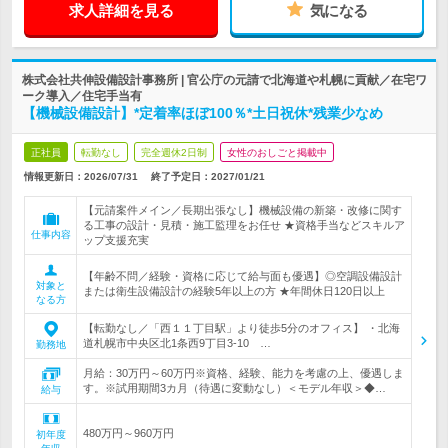
求人詳細を見る
気になる
株式会社共伸設備設計事務所 | 官公庁の元請で北海道や札幌に貢献／在宅ワ
ーク導入／住宅手当有
【機械設備設計】*定着率ほぼ100％*土日祝休*残業少なめ
正社員
転勤なし
完全週休2日制
女性のおしごと掲載中
情報更新日：2026/07/31
終了予定日：
2027/01/21
【元請案件メイン／長期出張なし】機械設備の新築・改修に関す
る工事の設計・見積・施工監理をお任せ ★資格手当などスキルア
仕事内容
ップ支援充実
【年齢不問／経験・資格に応じて給与面も優遇】◎空調設備設計
対象と
または衛生設備設計の経験5年以上の方 ★年間休日120日以上
なる方
【転勤なし／「西１１丁目駅」より徒歩5分のオフィス】 ・北海
道札幌市中央区北1条西9丁目3-10 …
勤務地
月給：30万円～60万円※資格、経験、能力を考慮の上、優遇しま
す。※試用期間3カ月（待遇に変動なし）＜モデル年収＞◆…
給与
480万円～960万円
初年度