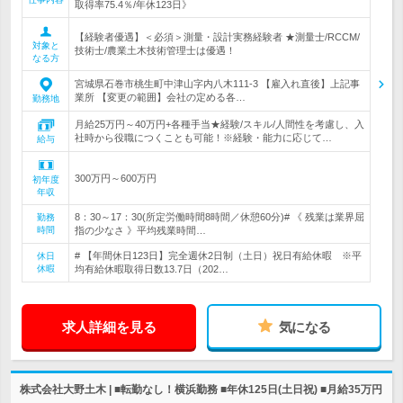
取得率75.4％/年休123日》
【経験者優遇】＜必須＞測量・設計実務経験者 ★測量士/RCCM/
対象と
技術士/農業土木技術管理士は優遇！
なる方
宮城県石巻市桃生町中津山字内八木111-3 【雇入れ直後】上記事
業所 【変更の範囲】会社の定める各…
勤務地
月給25万円～40万円+各種手当★経験/スキル/人間性を考慮し、入
社時から役職につくことも可能！※経験・能力に応じて…
給与
300万円～600万円
初年度
年収
8：30～17：30(所定労働時間8時間／休憩60分)# 《 残業は業界屈
勤務
時間
指の少なさ 》平均残業時間…
# 【年間休日123日】完全週休2日制（土日）祝日有給休暇 ※平
休日
休暇
均有給休暇取得日数13.7日（202…
求人詳細を見る
気になる
株式会社大野土木 | ■転勤なし！横浜勤務 ■年休125日(土日祝) ■月給35万円