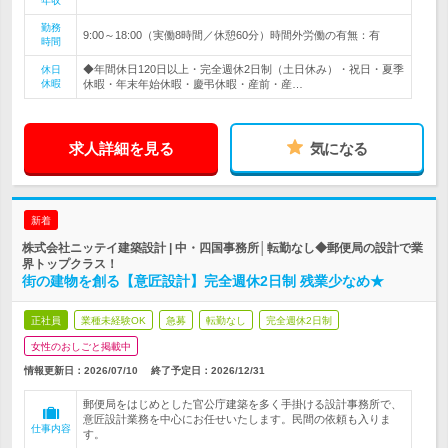
年収
勤務
9:00～18:00（実働8時間／休憩60分）時間外労働の有無：有
時間
◆年間休日120日以上・完全週休2日制（土日休み）・祝日・夏季
休日
休暇
休暇・年末年始休暇・慶弔休暇・産前・産…
求人詳細を見る
気になる
新着
株式会社ニッテイ建築設計 | 中・四国事務所│転勤なし◆郵便局の設計で業
界トップクラス！
街の建物を創る【意匠設計】完全週休2日制 残業少なめ★
正社員
業種未経験OK
急募
転勤なし
完全週休2日制
女性のおしごと掲載中
情報更新日：2026/07/10
終了予定日：
2026/12/31
郵便局をはじめとした官公庁建築を多く手掛ける設計事務所で、
意匠設計業務を中心にお任せいたします。民間の依頼も入りま
仕事内容
す。