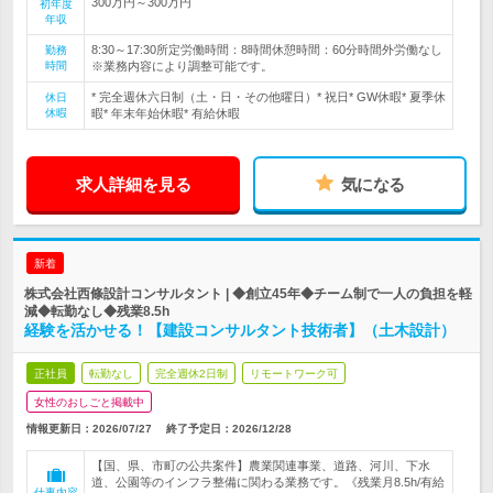
300万円～300万円
初年度
年収
8:30～17:30所定労働時間：8時間休憩時間：60分時間外労働なし
勤務
時間
※業務内容により調整可能です。
* 完全週休六日制（土・日・その他曜日）* 祝日* GW休暇* 夏季休
休日
休暇
暇* 年末年始休暇* 有給休暇
求人詳細を見る
気になる
新着
株式会社西條設計コンサルタント | ◆創立45年◆チーム制で一人の負担を軽
減◆転勤なし◆残業8.5h
経験を活かせる！【建設コンサルタント技術者】（土木設計）
正社員
転勤なし
完全週休2日制
リモートワーク可
女性のおしごと掲載中
情報更新日：2026/07/27
終了予定日：
2026/12/28
【国、県、市町の公共案件】農業関連事業、道路、河川、下水
道、公園等のインフラ整備に関わる業務です。《残業月8.5h/有給
仕事内容