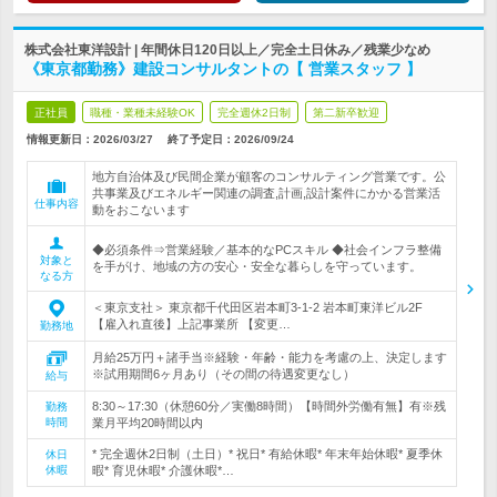
株式会社東洋設計 | 年間休日120日以上／完全土日休み／残業少なめ
《東京都勤務》建設コンサルタントの【 営業スタッフ 】
正社員
職種・業種未経験OK
完全週休2日制
第二新卒歓迎
情報更新日：2026/03/27
終了予定日：
2026/09/24
地方自治体及び民間企業が顧客のコンサルティング営業です。公
共事業及びエネルギー関連の調査,計画,設計案件にかかる営業活
仕事内容
動をおこないます
◆必須条件⇒営業経験／基本的なPCスキル ◆社会インフラ整備
対象と
を手がけ、地域の方の安心・安全な暮らしを守っています。
なる方
＜東京支社＞ 東京都千代田区岩本町3-1-2 岩本町東洋ビル2F
【雇入れ直後】上記事業所 【変更…
勤務地
月給25万円＋諸手当※経験・年齢・能力を考慮の上、決定します
※試用期間6ヶ月あり（その間の待遇変更なし）
給与
8:30～17:30（休憩60分／実働8時間）【時間外労働有無】有※残
勤務
時間
業月平均20時間以内
* 完全週休2日制（土日）* 祝日* 有給休暇* 年末年始休暇* 夏季休
休日
休暇
暇* 育児休暇* 介護休暇*…