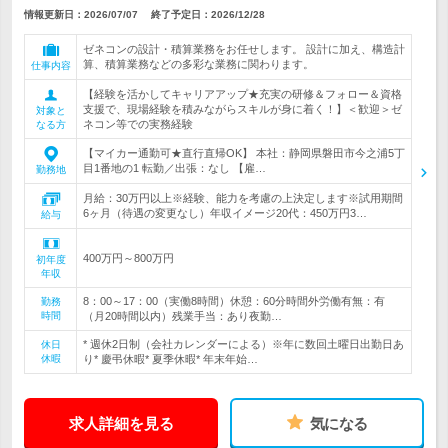
情報更新日：2026/07/07
終了予定日：
2026/12/28
ゼネコンの設計・積算業務をお任せします。 設計に加え、構造計
算、積算業務などの多彩な業務に関わります。
仕事内容
【経験を活かしてキャリアアップ★充実の研修＆フォロー＆資格
支援で、現場経験を積みながらスキルが身に着く！】＜歓迎＞ゼ
対象と
ネコン等での実務経験
なる方
【マイカー通勤可★直行直帰OK】 本社：静岡県磐田市今之浦5丁
目1番地の1 転勤／出張：なし 【雇…
勤務地
月給：30万円以上※経験、能力を考慮の上決定します※試用期間
6ヶ月（待遇の変更なし）年収イメージ20代：450万円3…
給与
400万円～800万円
初年度
年収
8：00～17：00（実働8時間）休憩：60分時間外労働有無：有
勤務
時間
（月20時間以内）残業手当：あり夜勤…
* 週休2日制（会社カレンダーによる）※年に数回土曜日出勤日あ
休日
休暇
り* 慶弔休暇* 夏季休暇* 年末年始…
求人詳細を見る
気になる