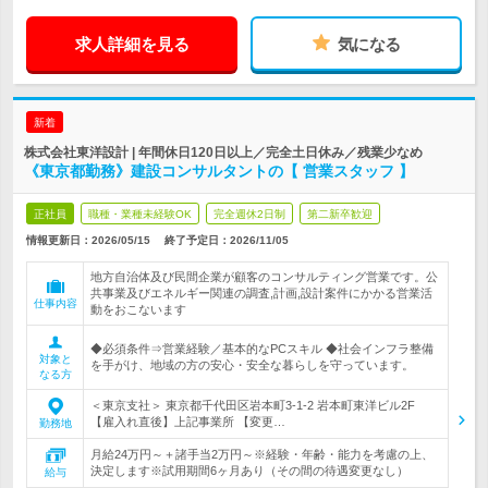
求人詳細を見る
気になる
新着
株式会社東洋設計 | 年間休日120日以上／完全土日休み／残業少なめ
《東京都勤務》建設コンサルタントの【 営業スタッフ 】
正社員
職種・業種未経験OK
完全週休2日制
第二新卒歓迎
情報更新日：2026/05/15
終了予定日：
2026/11/05
地方自治体及び民間企業が顧客のコンサルティング営業です。公
共事業及びエネルギー関連の調査,計画,設計案件にかかる営業活
仕事内容
動をおこないます
◆必須条件⇒営業経験／基本的なPCスキル ◆社会インフラ整備
対象と
を手がけ、地域の方の安心・安全な暮らしを守っています。
なる方
＜東京支社＞ 東京都千代田区岩本町3-1-2 岩本町東洋ビル2F
【雇入れ直後】上記事業所 【変更…
勤務地
月給24万円～＋諸手当2万円～※経験・年齢・能力を考慮の上、
決定します※試用期間6ヶ月あり（その間の待遇変更なし）
給与