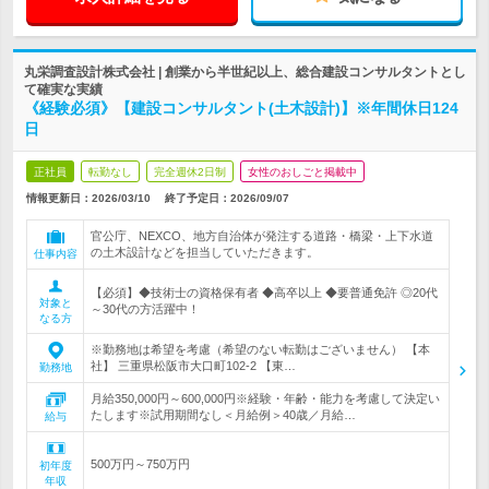
丸栄調査設計株式会社 | 創業から半世紀以上、総合建設コンサルタントとし
て確実な実績
《経験必須》【建設コンサルタント(土木設計)】※年間休日124
日
正社員
転勤なし
完全週休2日制
女性のおしごと掲載中
情報更新日：2026/03/10
終了予定日：
2026/09/07
官公庁、NEXCO、地方自治体が発注する道路・橋梁・上下水道
の土木設計などを担当していただきます。
仕事内容
【必須】◆技術士の資格保有者 ◆高卒以上 ◆要普通免許 ◎20代
対象と
～30代の方活躍中！
なる方
※勤務地は希望を考慮（希望のない転勤はございません） 【本
社】 三重県松阪市大口町102-2 【東…
勤務地
月給350,000円～600,000円※経験・年齢・能力を考慮して決定い
たします※試用期間なし＜月給例＞40歳／月給…
給与
500万円～750万円
初年度
年収