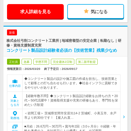
求人詳細を見る
気になる
新着
株式会社弓削コンクリート工業所 | 地域密着型の安定企業｜転勤なし｜研
修・資格支援制度充実
コンクリート製品設計経験者必須の【技術営業】残業少なめ
正社員
急募
学歴不問
完全週休2日制
第二新卒歓迎
情報更新日：2026/03/20
終了予定日：
2026/09/17
◆コンクリート製品の設計や施工図の作成を担当し、技術営業と
して顧客との打ち合わせも行います。◆社会インフラに貢献でき
仕事内容
るやりがいがあります。
【経験年数不問】◆コンクリート製品設計経験をお持ちの方＊20
代～50代活躍中！資格取得支援や充実の研修もあり、専門性を深
対象と
めたい方歓迎
なる方
＜岩間工場＞ 茨城県笠間市安居3114-2 茨城町、小美玉市、水戸
市より約30分です！ 【雇入れ直…
勤務地
■月給：26.6万円～30万円＋賞与年2回（3.0ヶ月分）※経験・年
齢を考慮の上、当社規定により優遇します。※試用期…