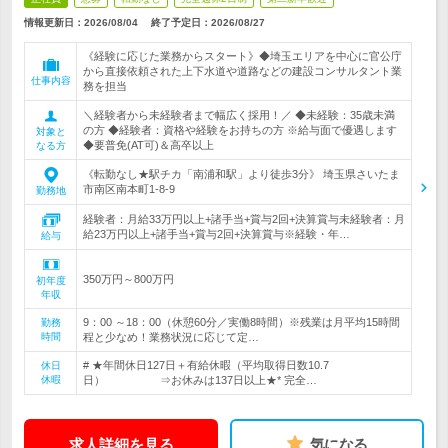
情報更新日：2026/08/04
終了予定日：
2026/08/27
《経験に応じた業務からスタート》◆埼玉エリアを中心に官公庁
から直接依頼された上下水道や道路などの建設コンサルタント業
仕事内容
務を担当
＼経験者から未経験者まで幅広く採用！／ ◆未経験：35歳未満
の方 ◆経験者：資格や経験をお持ちの方 ※給与面で優遇します
対象と
◆要普免(AT可)＆高卒以上
なる方
《転勤なし★駅チカ「南浦和駅」より徒歩3分》 埼玉県さいたま
市南区南本町1-8-9
勤務地
経験者：月給33万円以上+諸手当+賞与2回+決算賞与未経験者：月
給23万円以上+諸手当+賞与2回+決算賞与※経験・年…
給与
350万円～800万円
初年度
年収
9：00 ～18：00（休憩60分／実働8時間）※残業は月平均15時間
勤務
時間
程と少なめ！業務状況に応じて定…
# ★年間休日127日＋有給休暇（平均取得日数10.7
休日
休暇
日） ⇒お休みは137日以上★* 完全…
求人詳細を見る
気になる