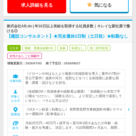
求人詳細を見る
気になる
株式会社AB.do | 年16日以上有給を取得する社員多数｜キレイな新社屋で働
ける◎
【建設コンサルタント】★完全週休2日制（土日祝）★転勤なし
正社員
職種・業種未経験OK
急募
転勤なし
第二新卒歓迎
女性のおしごと掲載中
情報更新日：2026/07/02
終了予定日：
2026/08/27
《ドローンやAIはもとより最新の先端技術を導入｜案件の7割が
官公庁案件》道路や河川、堤防などをつくる前段階に必要な測
仕事内容
量・調査・設計などを担当。
《未経験OK！有資格者や経験者は優遇》「未経験から本気で手
に職をつけたい」「経験を活かし、より安定した環境で成長して
対象と
いきたい」⇒そんな方はぜひ
なる方
《UIターン歓迎｜転勤なし》 長野県長野市東鶴賀町49番1 ※マイ
カー通勤OK（駐車場あり）
勤務地
月給25万円～40万円＋諸手当＋賞与年2回※あなたの年齢・経
験・能力を考慮し、決定します。※試用期間3ヶ月あり。期間…
給与