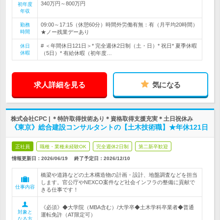
340万円～800万円
初年度
年収
09:00～17:15（休憩60分）時間外労働有無：有（月平均20時間）
勤務
時間
★ノー残業デーあり
# ＜年間休日121日＞* 完全週休2日制（土・日）* 祝日* 夏季休暇
休日
休暇
（5日）* 有給休暇（初年度…
求人詳細を見る
気になる
株式会社CPC | ＊特許取得技術あり＊資格取得支援充実＊土日祝休み
《東京》総合建設コンサルタントの【土木技術職】★年休121日
正社員
職種・業種未経験OK
完全週休2日制
第二新卒歓迎
情報更新日：2026/06/19
終了予定日：
2026/12/10
橋梁や道路などの土木構造物の計画・設計、地盤調査などを担当
します。官公庁やNEXCO案件など社会インフラの整備に貢献で
仕事内容
きる仕事です！
《必須》◆大学院（MBA含む）/大学卒◆土木学科卒業者◆普通
対象と
運転免許（AT限定可）
なる方