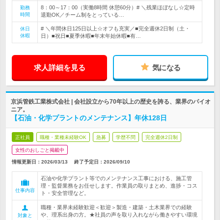
8：00～17：00（実働8時間 休憩60分）# ＼残業ほぼなし☆定時
勤務
時間
退勤OK／チーム制をとっている…
# ＼年間休日125日以上☆オフも充実／■完全週休2日制（土・
休日
休暇
日）■祝日■夏季休暇■年末年始休暇■有…
求人詳細を見る
気になる
京浜管鉄工業株式会社 | 会社設立から70年以上の歴史を誇る、業界のパイオ
ニア。
【石油・化学プラントのメンテナンス】年休128日
正社員
職種・業種未経験OK
急募
学歴不問
完全週休2日制
女性のおしごと掲載中
情報更新日：2026/03/13
終了予定日：
2026/09/10
石油や化学プラント等でのメンテナンス工事における、施工管
理・監督業務をお任せします。作業員の取りまとめ、進捗・コス
仕事内容
ト・安全管理など。
職種・業界未経験歓迎＜歓迎＞製造・建築・土木業界での経験
や、理系出身の方。★社員の声を取り入れながら働きやすい環境
対象と