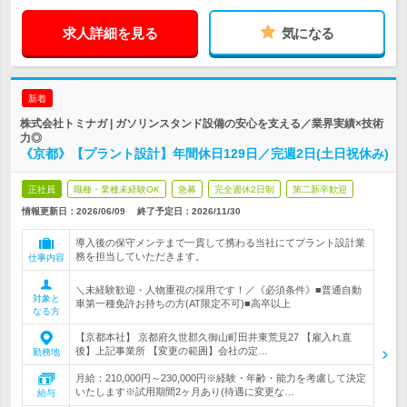
求人詳細を見る
気になる
新着
株式会社トミナガ | ガソリンスタンド設備の安心を支える／業界実績×技術
力◎
《京都》【プラント設計】年間休日129日／完週2日(土日祝休み)
正社員
職種・業種未経験OK
急募
完全週休2日制
第二新卒歓迎
情報更新日：2026/06/09
終了予定日：
2026/11/30
導入後の保守メンテまで一貫して携わる当社にてプラント設計業
務を担当していただきます。
仕事内容
＼未経験歓迎・人物重視の採用です！／《必須条件》■普通自動
対象と
車第一種免許お持ちの方(AT限定不可)■高卒以上
なる方
【京都本社】 京都府久世郡久御山町田井東荒見27 【雇入れ直
後】上記事業所 【変更の範囲】会社の定…
勤務地
月給：210,000円～230,000円※経験・年齢・能力を考慮して決定
いたします※試用期間2ヶ月あり(待遇に変更な…
給与