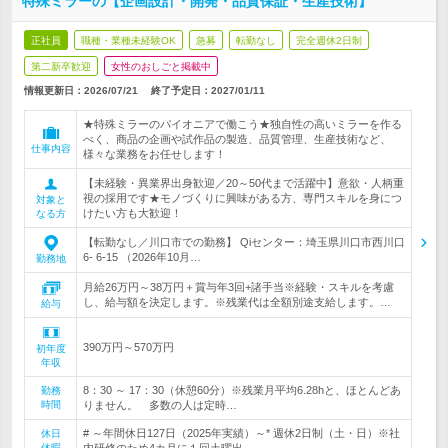
特殊ミラーの【企画設計・開発・品質保証・生産技術】
正社員
職種・業種未経験OK
急募
転勤なし
完全週休2日制
第二新卒歓迎
女性のおしごと掲載中
情報更新日：2026/07/21
終了予定日：
2027/01/11
★特殊ミラーのパイオニアで働こう★独自性の高いミラーを作る
べく、商品の企画や試作品の製造、品質管理、生産技術など、
仕事内容
様々な業務をお任せします！
【未経験・異業界出身歓迎／20～50代まで活躍中】意欲・人柄重
視の採用です★モノづくりに興味がある方、専門スキルを身につ
対象と
けたい方も大歓迎！
なる方
【転勤なし／川口市での勤務】 Qiセンター：埼玉県川口市西川口
6- 6-15 （2026年10月…
勤務地
月給26万円～38万円＋賞与年3回+諸手当※経験・スキルを考慮
し、給与額を決定します。※残業代は全額別途支給します。…
給与
390万円～570万円
初年度
年収
8：30 ～ 17：30（休憩60分）※残業月平均6.28hと、ほとんどあ
勤務
時間
りません。 多数の人は定時…
# ～年間休日127日（2025年実績）～* 週休2日制（土・日）※社
休日
休暇