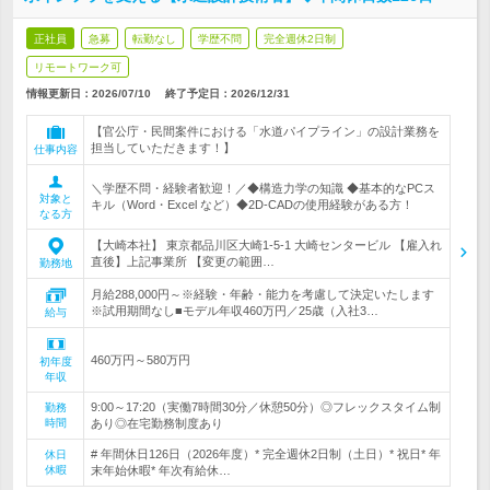
正社員
急募
転勤なし
学歴不問
完全週休2日制
リモートワーク可
情報更新日：2026/07/10
終了予定日：
2026/12/31
【官公庁・民間案件における「水道パイプライン」の設計業務を
担当していただきます！】
仕事内容
＼学歴不問・経験者歓迎！／◆構造力学の知識 ◆基本的なPCス
対象と
キル（Word・Excel など）◆2D-CADの使用経験がある方！
なる方
【大崎本社】 東京都品川区大崎1-5-1 大崎センタービル 【雇入れ
直後】上記事業所 【変更の範囲…
勤務地
月給288,000円～※経験・年齢・能力を考慮して決定いたします
※試用期間なし■モデル年収460万円／25歳（入社3…
給与
460万円～580万円
初年度
年収
9:00～17:20（実働7時間30分／休憩50分）◎フレックスタイム制
勤務
時間
あり◎在宅勤務制度あり
# 年間休日126日（2026年度）* 完全週休2日制（土日）* 祝日* 年
休日
休暇
末年始休暇* 年次有給休…