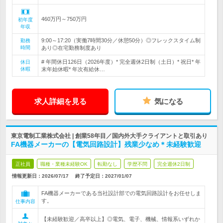
460万円～750万円
初年度
年収
9:00～17:20（実働7時間30分／休憩50分）◎フレックスタイム制
勤務
時間
あり◎在宅勤務制度あり
# 年間休日126日（2026年度）* 完全週休2日制（土日）* 祝日* 年
休日
休暇
末年始休暇* 年次有給休…
求人詳細を見る
気になる
東京電制工業株式会社 | 創業58年目／国内外大手クライアントと取引あり
FA機器メーカーの【電気回路設計】残業少なめ＊未経験歓迎
正社員
職種・業種未経験OK
転勤なし
学歴不問
完全週休2日制
情報更新日：2026/07/17
終了予定日：
2027/01/07
FA機器メーカーである当社設計部での電気回路設計をお任せしま
す。
仕事内容
【未経験歓迎／高卒以上】◎電気、電子、機械、情報系いずれか