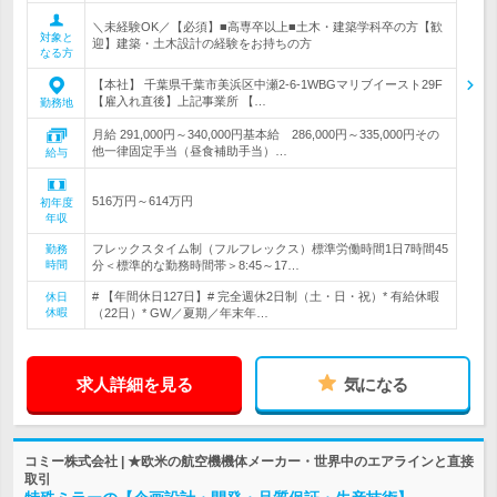
＼未経験OK／【必須】■高専卒以上■土木・建築学科卒の方【歓
対象と
迎】建築・土木設計の経験をお持ちの方
なる方
【本社】 千葉県千葉市美浜区中瀬2-6-1WBGマリブイースト29F
【雇入れ直後】上記事業所 【…
勤務地
月給 291,000円～340,000円基本給 286,000円～335,000円その
他一律固定手当（昼食補助手当）…
給与
516万円～614万円
初年度
年収
フレックスタイム制（フルフレックス）標準労働時間1日7時間45
勤務
時間
分＜標準的な勤務時間帯＞8:45～17…
# 【年間休日127日】# 完全週休2日制（土・日・祝）* 有給休暇
休日
休暇
（22日）* GW／夏期／年末年…
求人詳細を見る
気になる
コミー株式会社 | ★欧米の航空機機体メーカー・世界中のエアラインと直接
取引