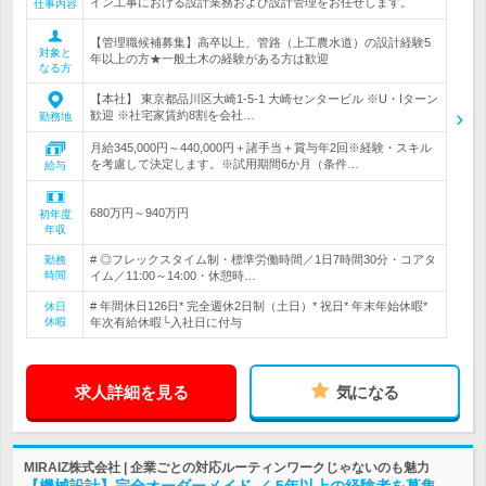
イン工事における設計業務および設計管理をお任せします。
仕事内容
【管理職候補募集】高卒以上、管路（上工農水道）の設計経験5
対象と
年以上の方★一般土木の経験がある方は歓迎
なる方
【本社】 東京都品川区大崎1-5-1 大崎センタービル ※U・Iターン
歓迎 ※社宅家賃約8割を会社…
勤務地
月給345,000円～440,000円＋諸手当＋賞与年2回※経験・スキル
を考慮して決定します。※試用期間6か月（条件…
給与
680万円～940万円
初年度
年収
# ◎フレックスタイム制・標準労働時間／1日7時間30分・コアタ
勤務
時間
イム／11:00～14:00・休憩時…
# 年間休日126日* 完全週休2日制（土日）* 祝日* 年末年始休暇*
休日
休暇
年次有給休暇└入社日に付与
求人詳細を見る
気になる
MIRAIZ株式会社 | 企業ごとの対応ルーティンワークじゃないのも魅力