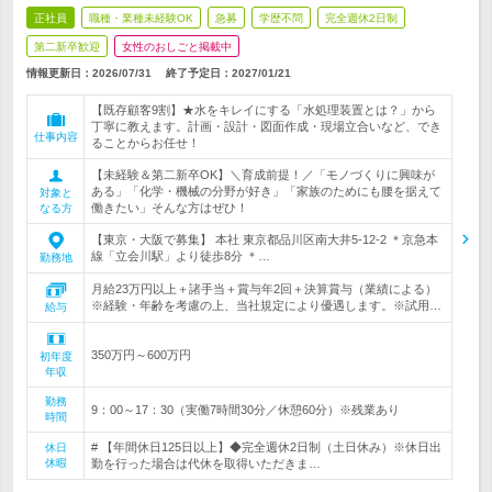
正社員
職種・業種未経験OK
急募
学歴不問
完全週休2日制
第二新卒歓迎
女性のおしごと掲載中
情報更新日：2026/07/31
終了予定日：
2027/01/21
【既存顧客9割】★水をキレイにする「水処理装置とは？」から
丁寧に教えます。計画・設計・図面作成・現場立合いなど、でき
仕事内容
ることからお任せ！
【未経験＆第二新卒OK】＼育成前提！／「モノづくりに興味が
ある」「化学・機械の分野が好き」「家族のためにも腰を据えて
対象と
働きたい」そんな方はぜひ！
なる方
【東京・大阪で募集】 本社 東京都品川区南大井5-12-2 ＊京急本
線「立会川駅」より徒歩8分 ＊…
勤務地
月給23万円以上＋諸手当＋賞与年2回＋決算賞与（業績による）
※経験・年齢を考慮の上、当社規定により優遇します。※試用…
給与
350万円～600万円
初年度
年収
勤務
9：00～17：30（実働7時間30分／休憩60分）※残業あり
時間
# 【年間休日125日以上】◆完全週休2日制（土日休み）※休日出
休日
休暇
勤を行った場合は代休を取得いただきま…