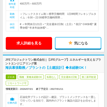
400万円～600万円
初年度
年収
＜フレックスタイム制＞標準労働時間 1日8時間フレキシブルタ
勤務
時間
イム：6:00～22:00標準労働時間帯…
# ＜年間休日121日＞* 完全週休2日制（土日）* 祝日* GW休暇* 夏
休日
休暇
季休暇* 年末年始休暇*…
求人詳細を見る
気になる
JFEプロジェクトワン株式会社 | 【JFEグループ】エネルギーを支えるプラ
ントエンジニアリング業
海浜幕張勤務／プラントの【土建設計】◆未経験OK！
正社員
職種・業種未経験OK
転勤なし
完全週休2日制
第二新卒歓迎
リモートワーク可
情報更新日：2026/07/21
終了予定日：
2027/01/11
石油化学プラントの設計～建設、プラントメンテナンスを一貫し
て行っている当社で、国内外のプラント施設の設計をお任せしま
仕事内容
す。