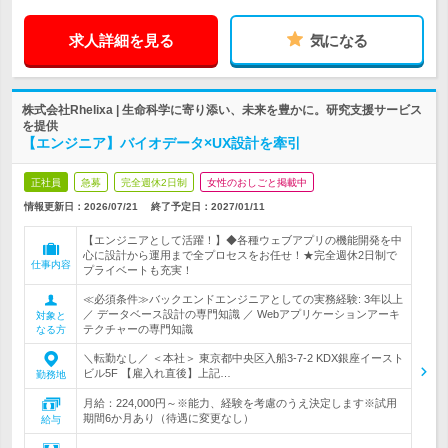
求人詳細を見る
気になる
株式会社Rhelixa | 生命科学に寄り添い、未来を豊かに。研究支援サービス
を提供
【エンジニア】バイオデータ×UX設計を牽引
正社員
急募
完全週休2日制
女性のおしごと掲載中
情報更新日：2026/07/21
終了予定日：
2027/01/11
【エンジニアとして活躍！】◆各種ウェブアプリの機能開発を中
心に設計から運用まで全プロセスをお任せ！★完全週休2日制で
仕事内容
プライベートも充実！
≪必須条件≫バックエンドエンジニアとしての実務経験: 3年以上
／ データベース設計の専門知識 ／ Webアプリケーションアーキ
対象と
テクチャーの専門知識
なる方
＼転勤なし／ ＜本社＞ 東京都中央区入船3-7-2 KDX銀座イースト
ビル5F 【雇入れ直後】上記…
勤務地
月給：224,000円～※能力、経験を考慮のうえ決定します※試用
期間6か月あり（待遇に変更なし）
給与