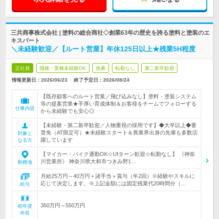
三共商事株式会社 | 塗料の総合商社◇創業63年の歴史を誇る塗料と塗装のエ
キスパート
＼未経験歓迎／【ルート営業】年休125日以上★残業5H程度
正社員
職種・業種未経験OK
急募
転勤なし
第二新卒歓迎
情報更新日：2026/06/23
終了予定日：
2026/08/24
【既存顧客へのルート営業／飛び込みなし】塗料・塗装システム
等の提案営業★手厚い育成体制＆お客様をチームでフォローする
仕事内容
から未経験でも安心◎
【未経験・第二新卒歓迎／人物重視の採用です】◆大卒以上◆要
普免（AT限定可）★未経験スタート＆異業界出身の先輩も多数活
対象と
躍しています
なる方
【マイカー・バイク通勤OK☆UIターン歓迎☆転勤なし】 《神奈
川営業所》 神奈川県大和市つきみ野1…
勤務地
月給25万円～40万円＋諸手当＋賞与（年2回）※経験やスキルに
応じて決定します。※上記金額には固定残業代20時間分（…
給与
350万円～550万円
初年度
年収