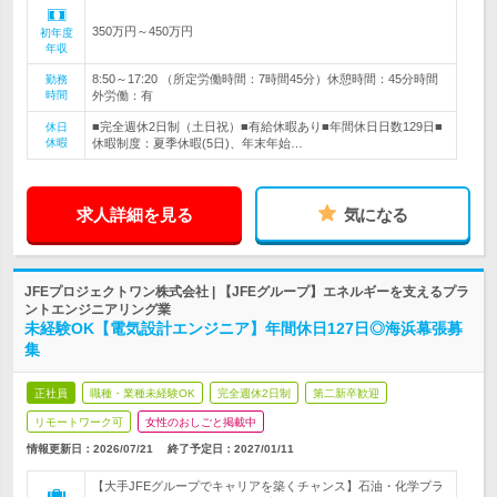
350万円～450万円
初年度
年収
8:50～17:20 （所定労働時間：7時間45分）休憩時間：45分時間
勤務
時間
外労働：有
■完全週休2日制（土日祝）■有給休暇あり■年間休日日数129日■
休日
休暇
休暇制度：夏季休暇(5日)、年末年始…
求人詳細を見る
気になる
JFEプロジェクトワン株式会社 | 【JFEグループ】エネルギーを支えるプラ
ントエンジニアリング業
未経験OK【電気設計エンジニア】年間休日127日◎海浜幕張募
集
正社員
職種・業種未経験OK
完全週休2日制
第二新卒歓迎
リモートワーク可
女性のおしごと掲載中
情報更新日：2026/07/21
終了予定日：
2027/01/11
【大手JFEグループでキャリアを築くチャンス】石油・化学プラ