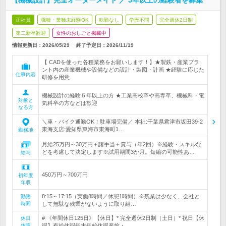
【機械設計】完全オーダーメイド ／ 5年以上の経験者を募集
正社員
職種・業種未経験OK
転勤なし
学歴不問
完全週休2日制
第二新卒歓迎
女性のおしごと掲載中
情報更新日：2026/05/29
終了予定日：
2026/11/19
【 CADを使った各種業務をお願いします！】★製鉄・産業プラ
ント内の産業機械や設備などの設計・製図・計画 ★経験に応じた
仕事内容
研修を用意
機械設計の経験５年以上の方 ★工業高校卒や高専卒、機械科・電
対象と
気科卒の方などは歓迎
なる方
＼車・バイク通勤OK！駐車場完備／ 本社:千葉県君津市坂田39-2
東海支店:愛知県東海市東海町1…
勤務地
月給25万円～30万円＋諸手当＋賞与（年2回）※経験・スキルな
どを考慮して決定します※試用期間3か月。短縮の可能性あ…
給与
450万円～700万円
初年度
年収
8:15～17:15（実働8時間／休憩1時間）※残業は少なく、会社と
勤務
時間
して無駄な残業がないように取り組…
# 《年間休日125日》【休日】* 完全週休2日制（土日）* 祝日【休
休日
休暇
暇】有給休暇年末年始休暇産前・…