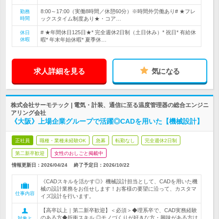
8:00～17:00（実働8時間／休憩60分）※時間外労働あり# ★フレ
勤務
時間
ックスタイム制度あり★・コア…
# ★年間休日125日★* 完全週休2日制（土日休み）* 祝日* 有給休
休日
休暇
暇* 年末年始休暇* 夏季休…
求人詳細を見る
気になる
株式会社サーモテック | 電気・計装、通信に至る温度管理器の総合エンジニ
アリング会社
《大阪》上場企業グループで活躍◎CADを用いた【機械設計】
正社員
職種・業種未経験OK
急募
転勤なし
完全週休2日制
第二新卒歓迎
女性のおしごと掲載中
情報更新日：2026/04/24
終了予定日：
2026/10/22
《CADスキルを活かす◎》機械設計担当として、CADを用いた機
械の設計業務をお任せします！お客様の要望に沿って、カスタマ
仕事内容
イズ設計を行います。
【高卒以上｜第二新卒歓迎】＜必須＞◆理系卒で、CAD実務経験
のある方◆折衝スキル ◎モノづくりが好きな方・興味がある方は
対象と