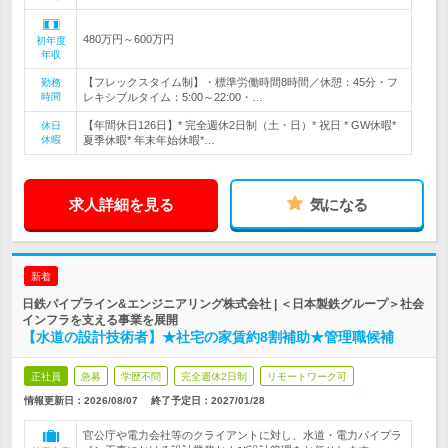
480万円～600万円
初年度
年収
【フレックスタイム制】・標準労働時間8時間／休憩：45分・フ
勤務
時間
レキシブルタイム：5:00～22:00・…
【年間休日126日】* 完全週休2日制（土・日）* 祝日 * GW休暇*
休日
休暇
夏季休暇* 年末年始休暇*…
求人詳細を見る
気になる
新着
日鉄パイプライン&エンジニアリング株式会社 | ＜日本製鉄グループ＞社会
インフラを支える事業を展開
【水道の設計技術者】★社宅の家賃約8割補助★管理職候補
正社員
急募
学歴不問
完全週休2日制
リモートワーク可
情報更新日：2026/08/07
終了予定日：
2027/01/28
官公庁や電力会社等のクライアントに対し、水道・電力パイプラ