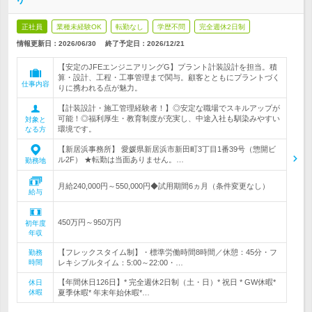
正社員
業種未経験OK
転勤なし
学歴不問
完全週休2日制
情報更新日：2026/06/30
終了予定日：
2026/12/21
【安定のJFEエンジニアリングG】プラント計装設計を担当。積
算・設計、工程・工事管理まで関与。顧客とともにプラントづく
仕事内容
りに携われる点が魅力。
【計装設計・施工管理経験者！】◎安定な職場でスキルアップが
可能！◎福利厚生・教育制度が充実し、中途入社も馴染みやすい
対象と
環境です。
なる方
【新居浜事務所】 愛媛県新居浜市新田町3丁目1番39号（惣開ビ
ル2F） ★転勤は当面ありません。…
勤務地
月給240,000円～550,000円◆試用期間6ヵ月（条件変更なし）
給与
450万円～950万円
初年度
年収
【フレックスタイム制】・標準労働時間8時間／休憩：45分・フ
勤務
時間
レキシブルタイム：5:00～22:00・…
【年間休日126日】* 完全週休2日制（土・日）* 祝日 * GW休暇*
休日
休暇
夏季休暇* 年末年始休暇*…