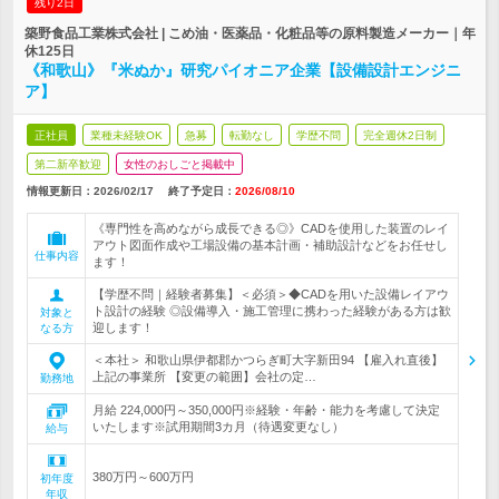
残り2日
築野食品工業株式会社 | こめ油・医薬品・化粧品等の原料製造メーカー｜年
休125日
《和歌山》『米ぬか』研究パイオニア企業【設備設計エンジニ
ア】
正社員
業種未経験OK
急募
転勤なし
学歴不問
完全週休2日制
第二新卒歓迎
女性のおしごと掲載中
情報更新日：2026/02/17
終了予定日：
2026/08/10
《専門性を高めながら成長できる◎》CADを使用した装置のレイ
アウト図面作成や工場設備の基本計画・補助設計などをお任せし
仕事内容
ます！
【学歴不問｜経験者募集】＜必須＞◆CADを用いた設備レイアウ
ト設計の経験 ◎設備導入・施工管理に携わった経験がある方は歓
対象と
迎します！
なる方
＜本社＞ 和歌山県伊都郡かつらぎ町大字新田94 【雇入れ直後】
上記の事業所 【変更の範囲】会社の定…
勤務地
月給 224,000円～350,000円※経験・年齢・能力を考慮して決定
いたします※試用期間3カ月（待遇変更なし）
給与
380万円～600万円
初年度
年収