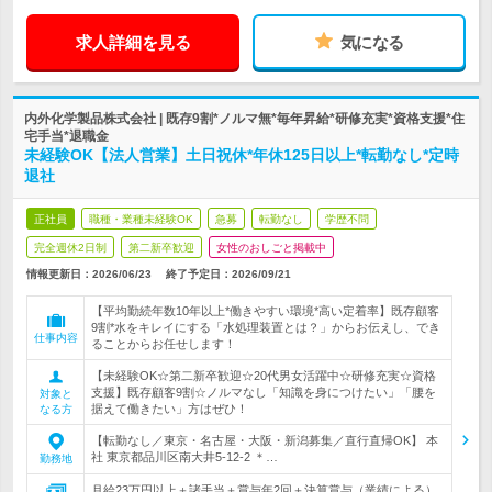
求人詳細を見る
気になる
内外化学製品株式会社 | 既存9割*ノルマ無*毎年昇給*研修充実*資格支援*住
宅手当*退職金
未経験OK【法人営業】土日祝休*年休125日以上*転勤なし*定時
退社
正社員
職種・業種未経験OK
急募
転勤なし
学歴不問
完全週休2日制
第二新卒歓迎
女性のおしごと掲載中
情報更新日：2026/06/23
終了予定日：
2026/09/21
【平均勤続年数10年以上*働きやすい環境*高い定着率】既存顧客
9割*水をキレイにする「水処理装置とは？」からお伝えし、でき
仕事内容
ることからお任せします！
【未経験OK☆第二新卒歓迎☆20代男女活躍中☆研修充実☆資格
支援】既存顧客9割☆ノルマなし「知識を身につけたい」「腰を
対象と
据えて働きたい」方はぜひ！
なる方
【転勤なし／東京・名古屋・大阪・新潟募集／直行直帰OK】 本
社 東京都品川区南大井5-12-2 ＊…
勤務地
月給23万円以上＋諸手当＋賞与年2回＋決算賞与（業績による）