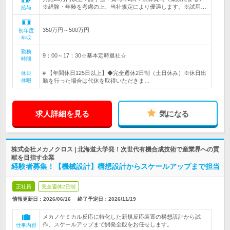
※経験・年齢を考慮の上、当社規定により優遇します。※試用…
給与
350万円～500万円
初年度
年収
勤務
9：00～17：30☆基本定時退社☆
時間
# 【年間休日125日以上】◆完全週休2日制（土日休み）※休日出
休日
休暇
勤を行った場合は代休を取得いただきま…
求人詳細を見る
気になる
株式会社メカノクロス | 北海道大学発！次世代有機合成技術で産業界への貢
献を目指す企業
経験者募集！【機械設計】構想設計からスケールアップまで担当
正社員
完全週休2日制
情報更新日：2026/06/16
終了予定日：
2026/11/19
メカノケミカル反応に特化した新規反応装置の構想設計から試
作、スケールアップまで開発全般をお任せします。
仕事内容