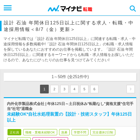
設計 石油 年間休日125日以上に関する求人・転職・中
途採用情報＜8/7（金）更新＞
マイナビ転職では「設計 石油 年間休日125日以上」に関連する転職・求人・中
途採用情報を多数掲載中!「設計 石油 年間休日125日以上」の転職・求人情報
を探しているあなたにおすすめのお仕事を掲載しています。「設計 石油 年間
休日125日以上」に関連するキーワードからも転職・求人情報をお探しいただ
けるので、あなたにぴったりのお仕事を見つけてみてください!
1～50件 (全251件中)
1
2
3
4
5
6
内外化学製品株式会社 | 年休125日～土日祝休み*転勤なし*資格支援*住宅手
当*社宅*退職金
未経験OK*自社水処理装置の【設計・技術スタッフ】年休125日
以上
正社員
職種・業種未経験OK
急募
学歴不問
完全週休2日制