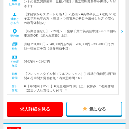
ントの電気関連業務、見積／設計／施工管理業務等を担当いただ
仕事内容
きます。
【未経験からスタート可能！】＜必須＞■高専卒以上 ■電気 or 電
子工学科系卒の方 ＜歓迎＞◇強電系の科目を履修した方 ☆安心
対象と
の教育体制あり
なる方
【転勤当面なし】 ＜本社＞ 千葉県千葉市美浜区中瀬2-6-1 ※自転
車通勤OK 【雇入れ直後】上記…
勤務地
月給 291,000円～340,000円基本給 286,000円～335,000円その
他一律固定手当（昼食補助手当）…
給与
516万円～614万円
初年度
年収
【フレックスタイム制（フルフレックス）】標準労働時間1日7時
勤務
時間
間45分時間外労働有無：有休憩時間：60…
# 【年間休日127日】# 完全週休2日制（土日祝休み）* 有給休暇
休日
休暇
（22日／入社直後より付与）* …
求人詳細を見る
気になる