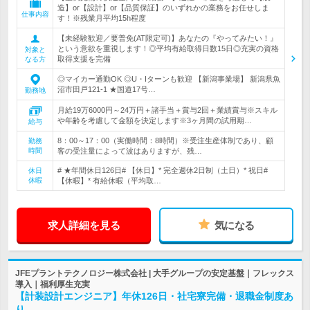
造】or【設計】or【品質保証】のいずれかの業務をお任せしま
仕事内容
す！※残業月平均15h程度
【未経験歓迎／要普免(AT限定可)】あなたの『やってみたい！』
という意欲を重視します！◎平均有給取得日数15日◎充実の資格
対象と
取得支援を完備
なる方
◎マイカー通勤OK ◎U・Iターンも歓迎 【新潟事業場】 新潟県魚
沼市田戸121-1 ★国道17号…
勤務地
月給19万6000円～24万円＋諸手当＋賞与2回＋業績賞与※スキル
や年齢を考慮して金額を決定します※3ヶ月間の試用期…
給与
8：00～17：00（実働時間：8時間）※受注生産体制であり、顧
勤務
時間
客の受注量によって波はありますが、残…
# ★年間休日126日# 【休日】* 完全週休2日制（土日）* 祝日#
休日
休暇
【休暇】* 有給休暇（平均取…
求人詳細を見る
気になる
JFEプラントテクノロジー株式会社 | 大手グループの安定基盤｜フレックス
導入｜福利厚生充実
【計装設計エンジニア】年休126日・社宅寮完備・退職金制度あ
り