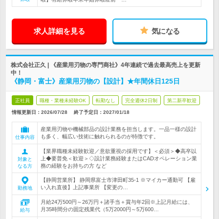
求人詳細を見る
気になる
株式会社正久 | 《産業用刃物の専門商社》4年連続で過去最高売上を更新
中！
《静岡・富士》産業用刃物の【設計】★年間休日125日
正社員
職種・業種未経験OK
転勤なし
完全週休2日制
第二新卒歓迎
情報更新日：2026/07/28
終了予定日：
2027/01/18
産業用刃物や機械部品の設計業務を担当します。一品一様の設計
も多く、幅広い技術に触れられるのが特徴です。
仕事内容
【業界職種未経験歓迎／意欲重視の採用です】＜必須＞◆高卒以
上◆要普免＜歓迎＞◇設計業務経験またはCADオペレーション業
対象と
務の経験をお持ちの方 など
なる方
【静岡営業所】 静岡県富士市津田町35-1 ※マイカー通勤可 【雇
い入れ直後】上記事業所 【変更の…
勤務地
月給24万500円～26万円＋諸手当＋賞与年2回※上記月給には、
月35時間分の固定残業代（5万2000円～5万600…
給与