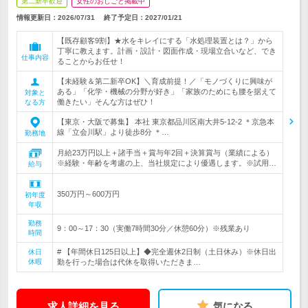
第二新卒歓迎
女性のおしごと掲載中
情報更新日：2026/07/31
終了予定日：
2027/01/21
【既存顧客9割】★水をキレイにする「水処理装置とは？」から
丁寧に教えます。計画・設計・図面作成・現場立合いなど、でき
仕事内容
ることからお任せ！
【未経験＆第二新卒OK】＼育成前提！／「モノづくりに興味が
ある」「化学・機械の分野が好き」「家族のためにも腰を据えて
対象と
働きたい」そんな方はぜひ！
なる方
【東京・大阪で募集】 本社 東京都品川区南大井5-12-2 ＊京急本
線「立会川駅」より徒歩8分 ＊…
勤務地
月給23万円以上＋諸手当＋賞与年2回＋決算賞与（業績による）
※経験・年齢を考慮の上、当社規定により優遇します。※試用…
給与
350万円～600万円
初年度
年収
勤務
9：00～17：30（実働7時間30分／休憩60分）※残業あり
時間
# 【年間休日125日以上】◆完全週休2日制（土日休み）※休日出
休日
休暇
勤を行った場合は代休を取得いただきま…
求人詳細を見る
気になる