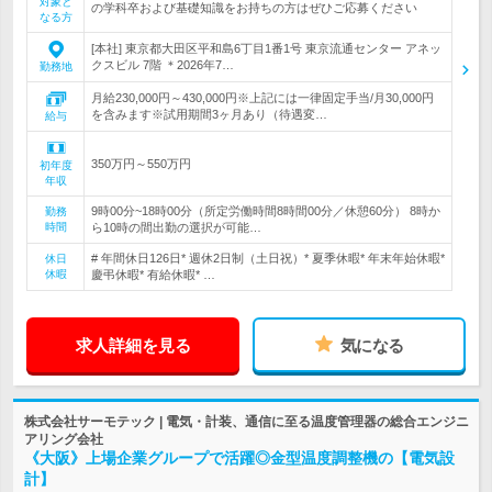
対象と
の学科卒および基礎知識をお持ちの方はぜひご応募ください
なる方
[本社] 東京都大田区平和島6丁目1番1号 東京流通センター アネッ
クスビル 7階 ＊2026年7…
勤務地
月給230,000円～430,000円※上記には一律固定手当/月30,000円
を含みます※試用期間3ヶ月あり（待遇変…
給与
350万円～550万円
初年度
年収
9時00分~18時00分（所定労働時間8時間00分／休憩60分） 8時か
勤務
時間
ら10時の間出勤の選択が可能…
# 年間休日126日* 週休2日制（土日祝）* 夏季休暇* 年末年始休暇*
休日
休暇
慶弔休暇* 有給休暇* …
求人詳細を見る
気になる
株式会社サーモテック | 電気・計装、通信に至る温度管理器の総合エンジニ
アリング会社
《大阪》上場企業グループで活躍◎金型温度調整機の【電気設
計】