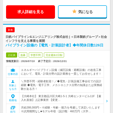
求人詳細を見る
気になる
新着
日鉄パイプライン&エンジニアリング株式会社 | ＜日本製鉄グループ＞社会
インフラを支える事業を展開
パイプライン設備の【電気・計装設計者】◆年間休日数126日
正社員
急募
学歴不問
完全週休2日制
情報更新日：2026/07/10
終了予定日：
2026/12/31
エネルギーパイプライン設備（減圧設備・遮断設備）の改造工事
において、電気・計装分野の設計業務を一貫してお任せします！
仕事内容
＼学歴不問・経験者歓迎！／◆電気・計装設備工事会社での設計
経験 ◆電気・電子工学、メカトロニクス分野の知識または実務経
対象と
験がある方！
なる方
【大崎本社】 東京都品川区大崎1-5-1 大崎センタービル11F 【雇
入れ直後】上記事業所 【変更…
勤務地
月給288,000円～※経験・年齢・能力を考慮して決定いたします
※試用期間なし■モデル年収〈設計職〉460万円（大学…
給与