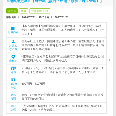
＜地域限定職＞【総合職（設計・申請・積算・施工管理）】
正社員
急募
完全週休2日制
情報更新日：2026/07/31
終了予定日：
2027/01/21
【名古屋勤務】情報通信設備の工事や保守、保全における設計・
申請・積算・施工管理業務。ご本人の適性にあった業務をお任せ
仕事内容
します！
◎高卒以上【必須】情報通信設備工事の施工管理経験または情報
通信設備工事の施工経験をお持ちの方【歓迎】情報通信設備・電
対象と
気通信工事分野の資格
なる方
<東海支店> 愛知県名古屋市南区立脇町2丁目6番地 ※転勤なし(地
域限定職のため、異動はありません…
勤務地
＜月給＞ 27万円～38万円＋諸手当＋賞与年2回※年齢・経験・ス
キルを十分考慮の上、当社規定により優遇いたします※試…
給与
500万円～710万円
初年度
年収
8:50～17:30(所定労働時間：7時間40分)時間外労働有無：有※残
勤務
時間
業月平均30時間以内
* 完全週休2日制(土日)* 祝日* 夏季休暇* 年末年始休暇* 年次有給
休日
休暇
休暇（20日）* 特別休暇…