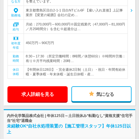
を整えています。
なる方
東京都豊島区目白2-1-1 目白NTビル6F 【雇い入れ直後】上記事
業所 【変更の範囲】会社の定め…
勤務地
月給：270,000円～600,000円※固定残業代（47,000円～81,000円
／月25時間分）を含む※超過分は…
給与
450万円～900万円
初年度
年収
8:30～17:30 （所定労働時間：8時間／休憩60分）※時間外労働：
勤務
時間
有り※月平均残業時間：20時…
【年間休日128日】・完全週休2日制（土日）・祝日・年間有給休
休日
休暇
暇・夏季休暇・年末休暇・誕生日休暇・産…
求人詳細を見る
気になる
内外化学製品株式会社 | 年休125日～土日祝休み*転勤なし*資格支援*住宅手
当*社宅*退職金
未経験OK*自社水処理装置の【施工管理スタッフ】年休125日以
上