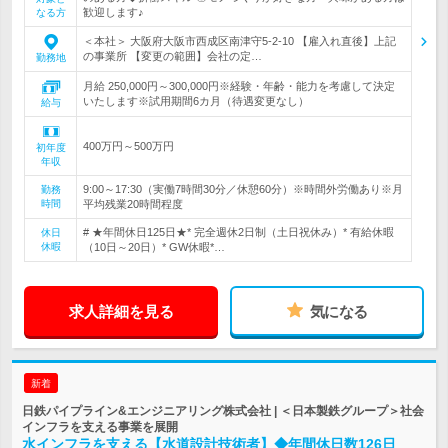
歓迎します♪
なる方
＜本社＞ 大阪府大阪市西成区南津守5-2-10 【雇入れ直後】上記
の事業所 【変更の範囲】会社の定…
勤務地
月給 250,000円～300,000円※経験・年齢・能力を考慮して決定
いたします※試用期間6カ月（待遇変更なし）
給与
400万円～500万円
初年度
年収
9:00～17:30（実働7時間30分／休憩60分）※時間外労働あり※月
勤務
時間
平均残業20時間程度
# ★年間休日125日★* 完全週休2日制（土日祝休み）* 有給休暇
休日
休暇
（10日～20日）* GW休暇*…
求人詳細を見る
気になる
新着
日鉄パイプライン&エンジニアリング株式会社 | ＜日本製鉄グループ＞社会
インフラを支える事業を展開
水インフラを支える【水道設計技術者】◆年間休日数126日