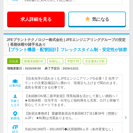
内研修のため4カ月に１回土曜出…
求人詳細を見る
気になる
JFEプラントテクノロジー株式会社 | JFEエンジニアリンググループの安定
｜長期休暇や諸手当あり
【プラント機器・配管設計】フレックスタイム制・安定性が抜群
正社員
業種未経験OK
転勤なし
学歴不問
完全週休2日制
情報更新日：2026/06/30
終了予定日：
2026/12/21
【住友化学の流れをくむJFEエンジニアリングG企業！】化学プ
ラントの主要設備設計に携わり、現場立ち上げまで関われます。
仕事内容
成長を実感できる仕事です。
【未経験OK/第二新卒歓迎】理系知識を活かして新しい挑戦へ！
★長期休暇・住宅手当・社宅など福利厚生も充実。OJTと研修で
対象と
安心してスタートできます。
なる方
【新居浜事務所】 愛媛県新居浜市新田町3丁目1番39号（惣開ビ
ル2F） ★転勤は当面ありません。…
勤務地
月給240,000円～300,000円◆試用期間6ヵ月（条件変更なし）
給与