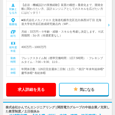
【必須：機械設計の実務経験】装置の構想～量産化まで、開発全
般に関わりたい方、設計エンジニアとしてのスキルを広げたい方
対象と
にはピッタリ！
なる方
■株式会社メカノクロス 北海道札幌市北区北21条西10丁目 北海
道大学化学反応創成研究拠点内（WP…
勤務地
月給：33万円～※年齢・経験・スキルを考慮し決定します。※試
用期間：3か月（待遇変更なし）
給与
400万円～1000万円
初年度
年収
フレックスタイム制（標準労働時間：1日7.5時間）・フレキシブ
勤務
時間
ルタイム：7:00～9:30、11:0…
年間休日数：126日完全週休二日制（土日）* 祝日* 年末年始休暇*
休日
休暇
慶弔休暇* 有給休暇
求人詳細を見る
気になる
株式会社かんでんエンジニアリング | 関西電力グループの中核企業／充実し
た教育制度／土日祝休み