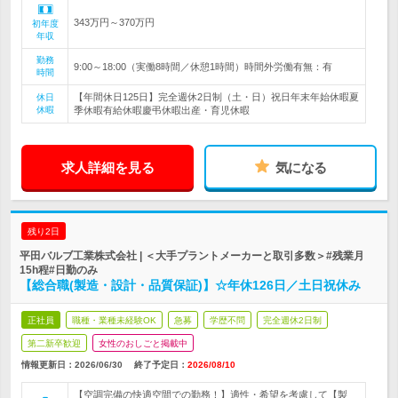
343万円～370万円
初年度
年収
勤務
9:00～18:00（実働8時間／休憩1時間）時間外労働有無：有
時間
【年間休日125日】完全週休2日制（土・日）祝日年末年始休暇夏
休日
休暇
季休暇有給休暇慶弔休暇出産・育児休暇
求人詳細を見る
気になる
残り2日
平田バルブ工業株式会社 | ＜大手プラントメーカーと取引多数＞#残業月
15h程#日勤のみ
【総合職(製造・設計・品質保証)】☆年休126日／土日祝休み
正社員
職種・業種未経験OK
急募
学歴不問
完全週休2日制
第二新卒歓迎
女性のおしごと掲載中
情報更新日：2026/06/30
終了予定日：
2026/08/10
【空調完備の快適空間での勤務！】適性・希望を考慮して【製