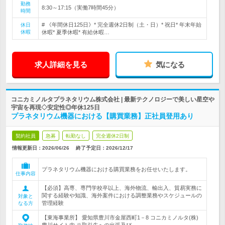
勤務
8:30～17:15（実働7時間45分）
時間
# 《年間休日125日》* 完全週休2日制（土・日）* 祝日* 年末年始
休日
休暇
休暇* 夏季休暇* 有給休暇…
求人詳細を見る
気になる
コニカミノルタプラネタリウム株式会社 | 最新テクノロジーで美しい星空や
宇宙を再現◇安定性◎年休125日
プラネタリウム機器における【購買業務】正社員登用あり
契約社員
急募
転勤なし
完全週休2日制
情報更新日：2026/06/26
終了予定日：
2026/12/17
プラネタリウム機器における購買業務をお任せいたします。
仕事内容
【必須】高専、専門学校卒以上、海外物流、輸出入、貿易実務に
関する経験や知識、海外案件における調整業務やスケジュールの
対象と
管理経験
なる方
【東海事業所】 愛知県豊川市金屋西町1－8 コニカミノルタ(株)