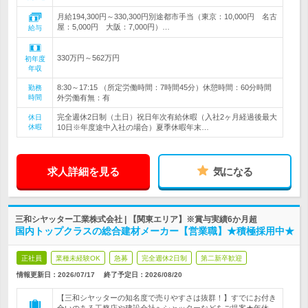
月給194,300円～330,300円別途都市手当（東京：10,000円 名古
屋：5,000円 大阪：7,000円）…
給与
330万円～562万円
初年度
年収
8:30～17:15 （所定労働時間：7時間45分）休憩時間：60分時間
勤務
時間
外労働有無：有
完全週休2日制（土日）祝日年次有給休暇（入社2ヶ月経過後最大
休日
休暇
10日※年度途中入社の場合）夏季休暇年末…
求人詳細を見る
気になる
三和シヤッター工業株式会社 | 【関東エリア】※賞与実績6か月超
国内トップクラスの総合建材メーカー【営業職】★積極採用中★
正社員
業種未経験OK
急募
完全週休2日制
第二新卒歓迎
情報更新日：2026/07/17
終了予定日：
2026/08/20
【三和シヤッターの知名度で売りやすさは抜群！】すでにお付き