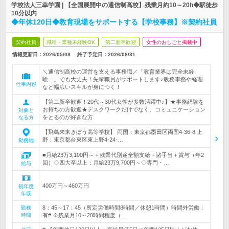
学校法人三幸学園 | 【全国展開中の通信制高校】残業月約10～20h◆駅徒歩
10分以内
◆年休120日◆教育現場をサポートする【学校事務】※契約社員
契約社員
職種・業種未経験OK
第二新卒歓迎
女性のおしごと掲載中
情報更新日：2026/05/08
終了予定日：
2026/08/31
＼通信制高校の運営を支える事務職／「教育業界は完全未経
験…」でも大丈夫！先輩職員がサポートします♪教務事務や経理
仕事内容
など幅広いスキルが身につく！
【第二新卒歓迎！20代～30代女性が多数活躍中♪】★事務経験を
お持ちの方歓迎★デスクワークだけでなく、コミュニケーション
対象と
をとるのが好きな方
なる方
【飛鳥未来きぼう高等学校】 両国：東京都墨田区両国4-36-8 上
野：東京都台東区東上野4-24-…
勤務地
■月給23万3,100円～＋残業代別途全額支給＋諸手当＋賞与（年2
回）◇四大卒以上：月給23万9,700円～◇専門・…
給与
400万円～460万円
初年度
年収
8：45～17：45（所定労働時間8時間／休憩1時間）時間外労働：
勤務
時間
有# ※残業月10～20時間程度（…