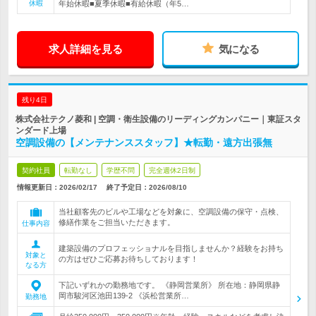
休暇
年始休暇■夏季休暇■有給休暇（年5…
求人詳細を見る
気になる
残り4日
株式会社テクノ菱和 | 空調・衛生設備のリーディングカンパニー｜東証スタ
ンダード上場
空調設備の【メンテナンススタッフ】★転勤・遠方出張無
契約社員
転勤なし
学歴不問
完全週休2日制
情報更新日：2026/02/17
終了予定日：
2026/08/10
当社顧客先のビルや工場などを対象に、空調設備の保守・点検、
修繕作業をご担当いただきます。
仕事内容
建築設備のプロフェッショナルを目指しませんか？経験をお持ち
対象と
の方はぜひご応募お待ちしております！
なる方
下記いずれかの勤務地です。 《静岡営業所》 所在地：静岡県静
岡市駿河区池田139-2 《浜松営業所…
勤務地