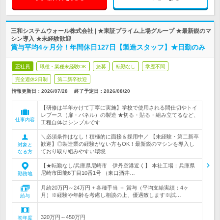
三和システムウォール株式会社 | ★東証プライム上場グループ ★最新鋭のマ
シン導入 ★未経験歓迎
賞与平均4ヶ月分！年間休日127日【製造スタッフ】★日勤のみ
正社員
職種・業種未経験OK
急募
転勤なし
学歴不問
完全週休2日制
第二新卒歓迎
情報更新日：2026/07/28
終了予定日：
2026/08/20
【研修は半年かけて丁寧に実施】学校で使用される間仕切やトイ
レブース（扉・パネル）の製造 ★切る・貼る・組み立てるなど、
仕事内容
工程自体はシンプルです
＼必須条件はなし！積極的に面接＆採用中／ 【未経験・第二新卒
歓迎】◎製造業の経験がない方もOK！最新鋭のマシンを導入し
対象と
ており取り組みやすい環境
なる方
【★転勤なし/兵庫県尼崎市 伊丹空港近く】 本社工場：兵庫県
尼崎市田能6丁目10番1号 （東口酒井…
勤務地
月給20万円～24万円 + 各種手当 ＋ 賞与（平均支給実績：4ヶ
月）※経験や年齢を考慮し相談の上、優遇致します※試…
給与
320万円～450万円
初年度