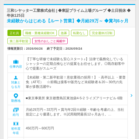
三和シヤッター工業株式会社 | ◆東証プライム上場グループ ◆土日祝休 ◆
年休125日
未経験からはじめる【ルート営業】◆月給29万～ ◆賞与6ヶ月
正社員
職種・業種未経験OK
急募
転勤なし
完全週休2日制
第二新卒歓迎
女性のおしごと掲載中
情報更新日：2026/06/26
終了予定日：
2026/09/24
【丁寧な研修で未経験も安心スタート♪】法律で義務化している
シャッターの定期点検などの提案をお任せします。◎既存顧客中
仕事内容
心で提案がスムーズ
【未経験・第二新卒歓迎！意欲重視の採用！】・高卒以上 ・要普
免（AT可） ☆前職は接客や販売など未経験者＆20～30代の先
対象と
輩が多数活躍中♪
なる方
■東京事業所 東京都豊島区東池袋4-5-2 ライズアリーナビル 6階
勤務地
月給29万円～33万円 + 賞与年2回※経験・年齢を考慮の上、当社
規定により優遇します。※試用期間最長12ヶ月あり。…
給与
450万円～600万円
初年度
年収