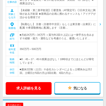
仕事内容
残業ほぼなし
【未経験・第二新卒歓迎】◎要普免（AT限定可）◎日本文化に興
味がある方歓迎 ★新商品の企画に携わるチャンスも！アイデアが
対象と
活かせる環境です
なる方
【転勤なし】 京都（京都市中京区）もしくは東京都（台東区）に
配属 ※希望勤務地に配属します 《京都…
勤務地
■月給24万円～34万円 ＋賞与年2回※上記には一律手当を含みま
す※経験・能力・適性などを考慮のうえ、優遇いたします…
給与
350万円～500万円
初年度
年収
■8：45～17：45※残業ほぼなし！18時頃までにほとんどが帰宅
勤務
時間
しています。
■週休2日制（土日）※会社カレンダーによる→土曜休みは月2
休日
休暇
回。土曜日が5回の月は3回出勤、4回の月は…
求人詳細を見る
気になる
本日締め切り