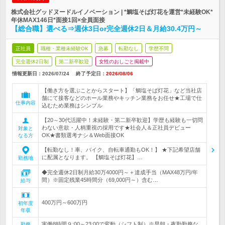
株式会社グッドヌードルイノベーション | *鯛塩そば灯花を運営*未経験OK*
年休MAX146日*面接1回×全員面接
【総合職】選べる⇒週休3日or完全週休2日＆月給30.4万円～
正社員
職種・業種未経験OK
急募
転勤なし
学歴不問
完全週休2日制
第二新卒歓迎
女性のおしごと掲載中
情報更新日：2026/07/24
終了予定日：
2026/08/06
【働き方を選ぶことからスタート】「鯛塩そば灯花」など当社店
舗にて接客などのホール業務やキッチン業務をお任せ★工場で仕
仕事内容
込むため業務はシンプル
【20～30代活躍中！未経験・第二新卒歓迎】学歴も経験も一切問
わない意欲・人柄重視の採用です★社会人＆正社員デビュー
対象と
OK★書類選考ナシ＆Web面接OK
なる方
【転勤なし！車、バイク、自転車通勤もOK！】 ★下記希望店舗
に配属となります。 【鯛塩そば灯花】…
勤務地
◆完全週休2日制月給30万4000円～＋達成手当（MAX48万円/年
間）※固定残業45時間分（69,000円～）含む…
給与
400万円～600万円
初年度
年収
実働8時間９:00～23:00で変動（シフト制）※早朝・夜勤勤務な
勤務