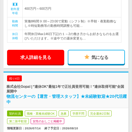
400万円～600万円
初年度
年収
実働8時間９:00～23:00で変動（シフト制）※早朝・夜勤勤務な
勤務
時間
し※時短勤務等の勤務時間調整も可能…
年間休日Max146日下記の１～2の働き方からお好きなものをお選
休日
休暇
びいただけます。※途中での週休変更も…
求人詳細を見る
気になる
残り4日
株式会社Gopal | *連休OK*最短1年で正社員登用可能！*連休取得可能*全国
展開中
物流センターの【運営・管理スタッフ】★未経験歓迎★20代活躍
中
契約社員
職種・業種未経験OK
急募
学歴不問
完全週休2日制
第二新卒歓迎
女性のおしごと掲載中
情報更新日：2026/07/14
終了予定日：
2026/08/10