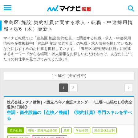
豊島区 施設 契約社員に関する求人・転職・中途採用情
報＜8/6（木）更新＞
マイナビ転職では「豊島区 施設 契約社員」に関連する転職・求人・中途採用
情報を多数掲載中!「豊島区 施設 契約社員」の転職・求人情報を探しているあ
なたにおすすめのお仕事を掲載しています。「豊島区 施設 契約社員」に関連
するキーワードからも転職・求人情報をお探しいただけるので、あなたにぴっ
たりのお仕事を見つけてみてください!
1～50件 (全51件中)
1
2
株式会社テクノ菱和 | ＜設立75年／東証スタンダード上場＞出張なし◎完全
週休2日制◎
空調・衛生設備の【点検／整備】《契約社員》専門スキルを学べ
る
契約社員
職種・業種未経験OK
急募
学歴不問
完全週休2日制