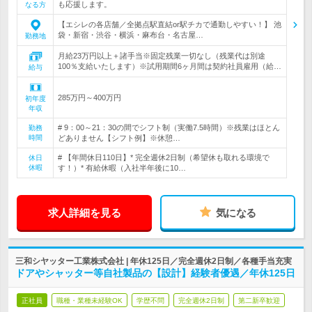
も応援します。
なる方
【エシレの各店舗／全拠点駅直結or駅チカで通勤しやすい！】 池
袋・新宿・渋谷・横浜・麻布台・名古屋…
勤務地
月給23万円以上＋諸手当※固定残業一切なし（残業代は別途
100％支給いたします）※試用期間6ヶ月間は契約社員雇用（給…
給与
285万円～400万円
初年度
年収
# 9：00～21：30の間でシフト制（実働7.5時間）※残業はほとん
勤務
時間
どありません【シフト例】※休憩…
# 【年間休日110日】* 完全週休2日制（希望休も取れる環境で
休日
休暇
す！）* 有給休暇（入社半年後に10…
求人詳細を見る
気になる
三和シヤッター工業株式会社 | 年休125日／完全週休2日制／各種手当充実
ドアやシャッター等自社製品の【設計】経験者優遇／年休125日
正社員
職種・業種未経験OK
学歴不問
完全週休2日制
第二新卒歓迎