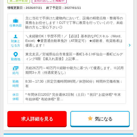
第二新卒歓迎
女性のおしごと掲載中
情報更新日：2026/07/21
終了予定日：
2027/01/11
主に当社で手掛けた建物内において、設備の精密点検・整備等の
業務をお任せします！OJTで丁寧に教育を行っていくので、未経
仕事内容
験の方もご安心下さい◎
＼未経験OK！学歴不問！／【必須】基本的なPCスキル（Word、
Excel）◆要普通自動車免許（AT限定可） ★経験者、有資格者は
対象と
優遇します！
なる方
東北支店／宮城県仙台市青葉区一番町1-8-1 HF仙台一番町ビルデ
ィング6階 【雇入れ直後】上記事…
勤務地
月給26万円～40万円※経験や能力に基づいて優遇します。※試用
期間3ヶ月（待遇変更なし）
給与
8:30～17:30（所定労働時間8時間／休憩60分）時間外労働有無：
勤務
時間
有
* 年間休日120日* 完全週休2日制（土日）* 祝日* お盆休暇* 年末
休日
休暇
年始休暇* 有給休暇* 育…
求人詳細を見る
気になる