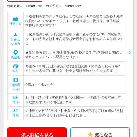
情報更新日：2026/05/08
終了予定日：
2026/10/12
＼通信制高校のクラス担任として活躍／★未経験でも安心！先輩
職員がOJTでサポートします！教科指導や生徒指導、進路相談、
仕事内容
学校行事の運営など
【教員免許があれば実務未経験・第二新卒の方もOK！未経験ス
タートの先輩多数】◆高等学校教員免許をお持ちの方★年休120
対象と
日
なる方
★希望を考慮し、両国/上野/お茶の水/池袋/足立/立川/町田/柏のい
ずれかキャンパスへ配属となりま…
勤務地
月給249,700円以上＋残業代別途全額支給＋諸手当＋賞与（年2
回）※社内規定に基づき、社会人経験年数やスキルを考慮…
給与
400万円～460万円
初年度
年収
8：45～17：45（実働8時間／休憩60分）※時間外労働有無：有
勤務
時間
※残業月平均20時間程度（2025…
# 【年間休日120日以上】★夏・冬長期休暇取得可能★週休2日制
休日
休暇
※土日出勤の場合は別途平日に休暇取…
求人詳細を見る
気になる