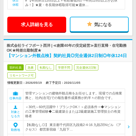
# 【年間休日120日以上＋有給最低5日⇒年間125日以上がお休
休日
休暇
み！】★夏・冬長期休暇取得可能★週休…
求人詳細を見る
気になる
株式会社ライフポート西洋 | ≪創業40年の安定経営≫直行直帰・在宅勤務
OK★時差出勤制度★
【マンション外観点検】契約社員◎完全週休2日制◎年休124日
契約社員
急募
転勤なし
学歴不問
完全週休2日制
リモートワーク可
情報更新日：2026/05/19
終了予定日：
2026/11/05
管理マンションの建物外観点検をお任せします。現場での点検業
務と、社内(在宅)での報告書作成業務が約半々の割合です。
仕事内容
＜30代～60代活躍中！ブランクOK！＞必須条件⇒◆マンション
の工事管理経験◆二級建築士または2級建築施工管理技士の有資
対象と
格者
なる方
【転勤なし◎】 東京都千代田区九段南2-4-16 九段ZENビル 《ア
クセス》 都営新宿線「九段下…
勤務地