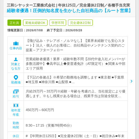
三和シヤッター工業株式会社 | 年休125日／完全週休2日制／各種手当充実
経験者優遇！圧倒的知名度を生かした自社商品の【ルート営業】
正社員
業種未経験OK
学歴不問
完全週休2日制
情報更新日：2026/07/08
終了予定日：
2026/09/28
【飛び込み・テレアポ・ノルマなし】【業界未経験でも安心スタ
ート】法人・個人のお客様に、自社商品やメンテナンス契約のご
仕事内容
提案～アフターフォロー
営業経験者優遇！業界・経験年数不問【20代中途入社メンバーが
多数活躍中】◆高卒以上◆要普通免許（AT限定可）★関東＆中部
対象と
エリア採用
なる方
【下記の各拠点】※希望の勤務地を調整します ■東京都 ■千葉県
■埼玉県 ■神奈川県 ■山梨県 ■…
勤務地
月給29万円～33万円※経験・年齢を考慮の上、当社規定により優
遇します。※もし残業がある場合は、残業手当は別途全額支…
給与
450万円～600万円
初年度
年収
勤務
8:30～17:15（実働7時間45分）
時間
# 【年間休日125日】■完全週休2日制（土・日）■祝日休み■年末
休日