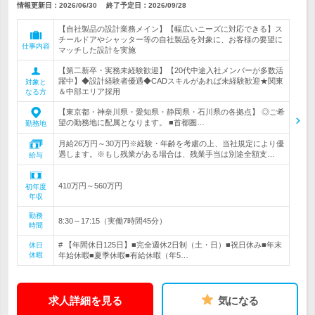
情報更新日：2026/06/30
終了予定日：
2026/09/28
【自社製品の設計業務メイン】【幅広いニーズに対応できる】ス
チールドアやシャッター等の自社製品を対象に、お客様の要望に
仕事内容
マッチした設計を実施
【第二新卒・実務未経験歓迎】【20代中途入社メンバーが多数活
躍中】◆設計経験者優遇◆CADスキルがあれば未経験歓迎★関東
対象と
＆中部エリア採用
なる方
【東京都・神奈川県・愛知県・静岡県・石川県の各拠点】 ◎ご希
望の勤務地に配属となります。 ■首都圏…
勤務地
月給26万円～30万円※経験・年齢を考慮の上、当社規定により優
遇します。※もし残業がある場合は、残業手当は別途全額支…
給与
410万円～560万円
初年度
年収
勤務
8:30～17:15（実働7時間45分）
時間
# 【年間休日125日】■完全週休2日制（土・日）■祝日休み■年末
休日
休暇
年始休暇■夏季休暇■有給休暇（年5…
求人詳細を見る
気になる