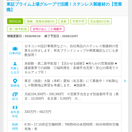
東証プライム上場グループで活躍！ステンレス製建材の【営業
職】
契約社員
職種・業種未経験OK
急募
学歴不問
完全週休2日制
第二新卒歓迎
女性のおしごと掲載中
情報更新日：2026/06/16
終了予定日：
2026/12/07
ゼネコンや設計事務所などへ、自社商品のステンレス製建材の営
業をお任せします。有名ブランドショップや商業施設などにも多
仕事内容
数採用！
未経験・第二新卒歓迎！【活かせる経験】■何らかの営業経験 ■
建築業界での経験 ◎福利厚生・各種手当充実！安心の環境でス
対象と
キルアップ可！
なる方
東京（池袋）大阪（本町）愛知（名古屋）にて募集中！※転勤な
し※勤務地は希望を考慮します。 ■池袋本…
勤務地
月給194,300円～330,300円 ※営業手当含まず別途都市手当（東
京：10,000円 名古屋：5,000円 大…
給与
330万円～562万円
初年度
年収
8:30～17:15所定労働時間：7時間45分休憩時間：60分時間外労働
勤務
時間
有無：有