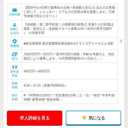
【既存中心×法律で義務化の点検⇒未経験も安心♪】法人のお客様
に対して、シャッター・ドアなどの定期点検を提案します。◎座
仕事内容
学研修で安心スタート！
【未経験・第二新卒歓迎！人柄重視の採用♪】先輩たちの前職は
接客・販売など…未経験スタート多数＆20～30代の若手活躍中
対象と
♪ ※学歴不問
なる方
■東京事業所 東京都豊島区東池袋4-5-2 ライズアリーナビル 6階
勤務地
月給29万円～33万円 + 賞与年2回※経験・年齢を考慮の上、当社
規定により優遇します。※試用期間最長12ヶ月あり。…
給与
450万円～600万円
初年度
年収
勤務
8:30～17:15（実働7時間45分）
時間
# 《年間休日125日》* 完全週休2日制（土・日）* 祝日* 年末年始
休日
休暇
休暇* 夏季休暇* 有給休暇…
求人詳細を見る
気になる