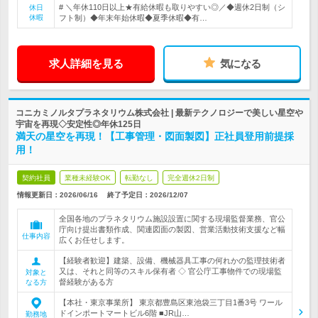
# ＼年休110日以上★有給休暇も取りやすい◎／◆週休2日制（シ
休日
休暇
フト制）◆年末年始休暇◆夏季休暇◆有…
求人詳細を見る
気になる
コニカミノルタプラネタリウム株式会社 | 最新テクノロジーで美しい星空や
宇宙を再現◇安定性◎年休125日
満天の星空を再現！【工事管理・図面製図】正社員登用前提採
用！
契約社員
業種未経験OK
転勤なし
完全週休2日制
情報更新日：2026/06/16
終了予定日：
2026/12/07
全国各地のプラネタリウム施設設置に関する現場監督業務、官公
庁向け提出書類作成、関連図面の製図、営業活動技術支援など幅
仕事内容
広くお任せします。
【経験者歓迎】建築、設備、機械器具工事の何れかの監理技術者
又は、それと同等のスキル保有者 ◇ 官公庁工事物件での現場監
対象と
督経験がある方
なる方
【本社・東京事業所】 東京都豊島区東池袋三丁目1番3号 ワール
ドインポートマートビル6階 ■JR山…
勤務地