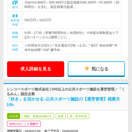
月給416,800円～508,400円※固定残業代80,300円～97,900円（30
時間分）を含む。固定残業代超過…
給与
500万円～610万円
初年度
年収
9:00～17:50（実働7時間50分／休憩60分）※時差出勤制度あり下
勤務
時間
記5パターンから1週間ごとに…
≪年間休日124日≫* 完全週休2日制（土日）* 祝日* 有給休暇* 年
休日
休暇
末年始休暇* GW* 慶弔休…
求人詳細を見る
気になる
シンコースポーツ株式会社 | 500以上の公共スポーツ施設を運営管理／「く
るみん」認定企業
「好き」を活かせる♪公共スポーツ施設の【運営管理】残業月
10h
正社員
職種・業種未経験OK
急募
第二新卒歓迎
女性のおしごと掲載中
情報更新日：2026/07/28
終了予定日：
2026/09/28