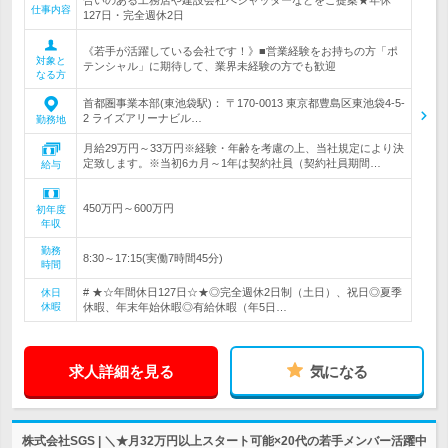
合いのある工務店や建設会社へシャッターなどをご提案★年休
仕事内容
127日・完全週休2日
《若手が活躍している会社です！》■営業経験をお持ちの方「ポ
対象と
テンシャル」に期待して、業界未経験の方でも歓迎
なる方
首都圏事業本部(東池袋駅)： 〒170-0013 東京都豊島区東池袋4-5-
2 ライズアリーナビル…
勤務地
月給29万円～33万円※経験・年齢を考慮の上、当社規定により決
定致します。※当初6カ月～1年は契約社員（契約社員期間…
給与
450万円～600万円
初年度
年収
勤務
8:30～17:15(実働7時間45分)
時間
# ★☆年間休日127日☆★◎完全週休2日制（土日）、祝日◎夏季
休日
休暇
休暇、年末年始休暇◎有給休暇（年5日…
求人詳細を見る
気になる
株式会社SGS | ＼★月32万円以上スタート可能×20代の若手メンバー活躍中