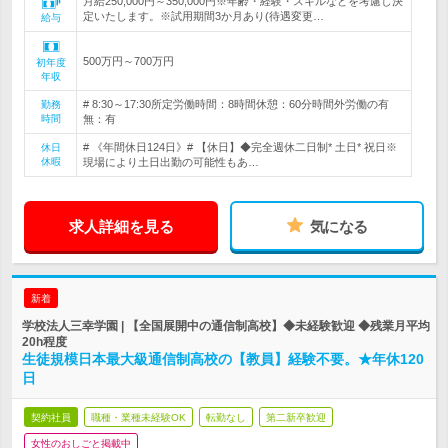
月給250,000円～350,000円※年齢・経験・スキルなどを考慮し決
定いたします。※試用期間3か月あり(待遇変更…
給与
500万円～700万円
初年度
年収
# 8:30～17:30所定労働時間：8時間休憩：60分時間外労働の有
勤務
時間
無：有
# 《年間休日124日》# 【休日】◆完全週休二日制* 土日* 祝日※
休日
休暇
現場により土日出勤の可能性もあ…
求人詳細を見る
気になる
新着
学校法人三幸学園 | 【全国展開中の通信制高校】◆未経験歓迎 ◆残業月平均
20h程度
生徒規模日本最大級通信制高校の【教員】経験不要。★年休120
日
契約社員
職種・業種未経験OK
転勤なし
第二新卒歓迎
女性のおしごと掲載中