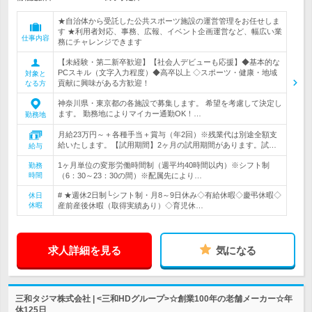
★自治体から受託した公共スポーツ施設の運営管理をお任せしま
す ★利用者対応、事務、広報、イベント企画運営など、幅広い業
仕事内容
務にチャレンジできます
【未経験・第二新卒歓迎】【社会人デビューも応援】◆基本的な
PCスキル（文字入力程度）◆高卒以上 ◇スポーツ・健康・地域
対象と
貢献に興味がある方歓迎！
なる方
神奈川県・東京都の各施設で募集します。 希望を考慮して決定し
ます。 勤務地によりマイカー通勤OK！…
勤務地
月給23万円～＋各種手当＋賞与（年2回）※残業代は別途全額支
給いたします。【試用期間】2ヶ月の試用期間があります。試…
給与
1ヶ月単位の変形労働時間制（週平均40時間以内）※シフト制
勤務
時間
（6：30～23：30の間）※配属先により…
# ★週休2日制└シフト制・月8～9日休み◇有給休暇◇慶弔休暇◇
休日
休暇
産前産後休暇（取得実績あり）◇育児休…
求人詳細を見る
気になる
三和タジマ株式会社 | <三和HDグループ>☆創業100年の老舗メーカー☆年
休125日