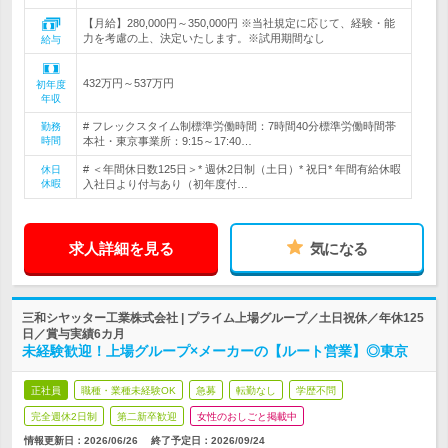
【月給】280,000円～350,000円 ※当社規定に応じて、経験・能
力を考慮の上、決定いたします。※試用期間なし
給与
432万円～537万円
初年度
年収
# フレックスタイム制標準労働時間：7時間40分標準労働時間帯
勤務
時間
本社・東京事業所：9:15～17:40…
# ＜年間休日数125日＞* 週休2日制（土日）* 祝日* 年間有給休暇
休日
休暇
入社日より付与あり（初年度付…
求人詳細を見る
気になる
三和シヤッター工業株式会社 | プライム上場グループ／土日祝休／年休125
日／賞与実績6カ月
未経験歓迎！上場グループ×メーカーの【ルート営業】◎東京
正社員
職種・業種未経験OK
急募
転勤なし
学歴不問
完全週休2日制
第二新卒歓迎
女性のおしごと掲載中
情報更新日：2026/06/26
終了予定日：
2026/09/24