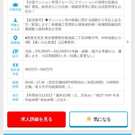
【分譲マンション管理グループにてマンションの清掃や設備点
検】電気、給排水などの点検・植栽管理等に関わる品質管理をお
仕事内容
任せ！
【必須条件】◆マンション等の植栽に関する経験が２年以上ある
方／歓迎します◇各種施工管理技士資格保持者◇各種図面確認作
対象と
業経験☆福利厚生が充実
なる方
■西東京支店 東京都豊島区南池袋二丁目28番13号 KHK池袋ビル
4階 【雇い入れ直後】上記事業所…
勤務地
月給：375,000円～416,000円※年齢・経験・能力を考慮の上、優
遇します。※試用期間3ヶ月（待遇に変更なし）
給与
450万円～500万円
初年度
年収
09:00～17:30 （所定労働時間7時間30分／休憩1時間）※時間外
勤務
時間
労働：有※月平均残業時間：1…
【年間休日123日】* 週休2日制（土、日休み）* 祝日* GW* 年末
休日
休暇
年始休暇* 有給休暇（入社3…
求人詳細を見る
気になる