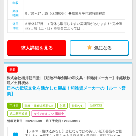
年収
勤務
8：30～17：15（休憩60分）◆残業月平均20時間程度
時間
# 年休127日！＋有休も取得しやすい雰囲気があります！* 完全週
休日
休暇
休2日制（土・日）※場合によっては…
求人詳細を見る
気になる
新着
株式会社福井朝日堂 | 【明治25年創業の和文具・和雑貨メーカー】未経験歓
迎／土日祝休
日本の伝統文化を活かした製品！和雑貨メーカーの【ルート営
業】
正社員
職種・業種未経験OK
急募
転勤なし
学歴不問
第二新卒歓迎
女性のおしごと掲載中
情報更新日：2026/06/09
終了予定日：
2026/09/07
【ノルマ・飛び込みなし】当社ならではの美しい紙工芸品をご提
案します ★提案先：取引のある百貨店・美術館・専門店など ★