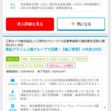
完全週休2日制（土日）祝日年次有給休暇（入社2ヶ月経過後最大
休日
休暇
10日※年度途中入社の場合）夏季休暇年末…
求人詳細を見る
気になる
三和タジマ株式会社 | <三和HDグループ>☆定着率抜群☆福利厚生充実☆賞
与4.91ヶ月分
東証プライム上場グループで活躍！【施工管理】☆年休125日
契約社員
職種・業種未経験OK
急募
転勤なし
学歴不問
完全週休2日制
第二新卒歓迎
女性のおしごと掲載中
情報更新日：2026/06/16
終了予定日：
2026/12/07
ステンレスやチタンなどの自社製品(金属製建具)の据え付け工事
管理をお任せします。＊細部にまでこだわった施工ができます！
仕事内容
【未経験者歓迎！】入社後のサポート体制が整っているため、未
経験の方も安心！施工管理経験・工事経験・建築学科卒業者も大
対象と
歓迎！
なる方
本社／ 東京都豊島区池袋2-77-5 フォーラム・アイエスビル 大阪
事業所／ 大阪府大阪市中央区北…
勤務地