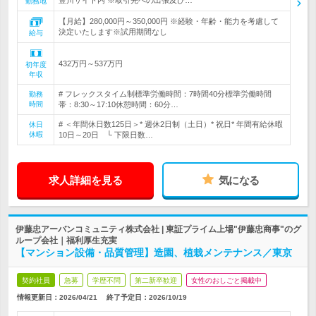
豊川サイト内 ※取引先への出張及び…
勤務地
【月給】280,000円～350,000円 ※経験・年齢・能力を考慮して
決定いたします※試用期間なし
給与
432万円～537万円
初年度
年収
# フレックスタイム制標準労働時間：7時間40分標準労働時間
勤務
時間
帯：8:30～17:10休憩時間：60分…
# ＜年間休日数125日＞* 週休2日制（土日）* 祝日* 年間有給休暇
休日
休暇
10日～20日 └ 下限日数…
求人詳細を見る
気になる
伊藤忠アーバンコミュニティ株式会社 | 東証プライム上場"伊藤忠商事"のグ
ループ会社｜福利厚生充実
【マンション設備・品質管理】造園、植栽メンテナンス／東京
契約社員
急募
学歴不問
第二新卒歓迎
女性のおしごと掲載中
情報更新日：2026/04/21
終了予定日：
2026/10/19