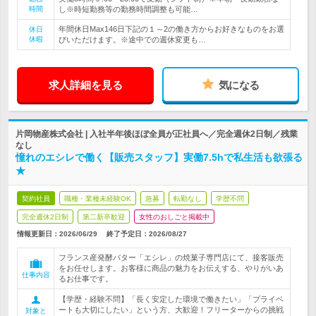
時間
し※時短勤務等の勤務時間調整も可能…
年間休日Max146日下記の１～2の働き方からお好きなものをお選
休日
休暇
びいただけます。※途中での週休変更も…
求人詳細を見る
気になる
片岡物産株式会社 | 入社半年後ほぼ全員が正社員へ／完全週休2日制／残業
なし
憧れのエシレで働く【販売スタッフ】実働7.5hで私生活も欲張る
★
契約社員
職種・業種未経験OK
急募
転勤なし
学歴不問
完全週休2日制
第二新卒歓迎
女性のおしごと掲載中
情報更新日：2026/06/29
終了予定日：
2026/08/27
フランス産発酵バター「エシレ」の焼菓子専門店にて、接客販売
をお任せします。お客様に商品の魅力をお伝えする、やりがいあ
仕事内容
るお仕事です。
【学歴・経験不問】「長く安定した環境で働きたい」「プライベ
ートも大切にしたい」という方、大歓迎！フリーターからの挑戦
対象と