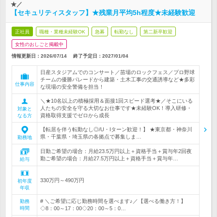
★／
【セキュリティスタッフ】★残業月平均5h程度★未経験歓迎
正社員
職種・業種未経験OK
急募
転勤なし
第二新卒歓迎
女性のおしごと掲載中
情報更新日：2026/07/14
終了予定日：
2027/01/04
日産スタジアムでのコンサート／苗場のロックフェス／プロ野球
チームの優勝パレードから建築・土木工事の交通誘導など★多彩
仕事内容
な現場の安全警備を担当！
＼★10名以上の積極採用＆面接1回スピード選考★／そこにいる
人たちの安全を守る大切なお仕事です★未経験OK！導入研修・
対象と
資格取得支援でゼロから成長
なる方
【転居を伴う転勤なし◎/U・Iターン歓迎！】 ★東京都・神奈川
県・千葉県・埼玉県の各拠点で募集しま…
勤務地
日勤ご希望の場合：月給23.5万円以上＋資格手当＋賞与年2回夜
勤ご希望の場合：月給27.5万円以上＋資格手当＋賞与年…
給与
330万円～490万円
初年度
年収
# ＼ご希望に応じ勤務時間を選べます♪／【選べる働き方！】
勤務
時間
◇8：00～17：00◇20：00～5：0…