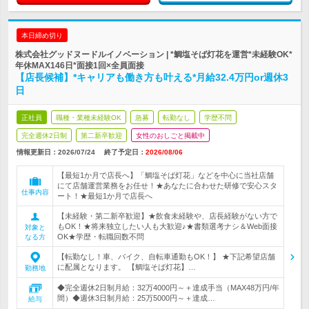
本日締め切り
株式会社グッドヌードルイノベーション | *鯛塩そば灯花を運営*未経験OK*
年休MAX146日*面接1回×全員面接
【店長候補】*キャリアも働き方も叶える*月給32.4万円or週休3
日
正社員
職種・業種未経験OK
急募
転勤なし
学歴不問
完全週休2日制
第二新卒歓迎
女性のおしごと掲載中
情報更新日：2026/07/24
終了予定日：
2026/08/06
【最短1か月で店長へ】「鯛塩そば灯花」などを中心に当社店舗
にて店舗運営業務をお任せ！★あなたに合わせた研修で安心スタ
仕事内容
ート！★最短1か月で店長へ
【未経験・第二新卒歓迎】★飲食未経験や、店長経験がない方で
もOK！★将来独立したい人も大歓迎♪★書類選考ナシ＆Web面接
対象と
OK★学歴・転職回数不問
なる方
【転勤なし！車、バイク、自転車通勤もOK！】 ★下記希望店舗
に配属となります。 【鯛塩そば灯花】…
勤務地
◆完全週休2日制月給：32万4000円～＋達成手当（MAX48万円/年
間）◆週休3日制月給：25万5000円～＋達成…
給与