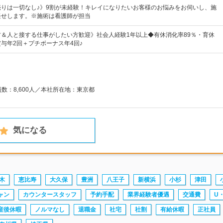
売りは一切なし♪》9割が未経験！キレイになりたいお客様のお悩みをお伺いし、施
任せします。※施術は看護師が担当
＆人と接する仕事がしたい方歓迎》社会人経験1年以上◆有休消化率89％・育休
賞与年2回＋プチボーナス年4回♪
員数：8,600人／本社所在地：東京都
気になる
木
恵比寿
大久保
豊洲
八王子
新横浜
小杉
津田
ャン
カウンタースタッフ
予約手配
業界経験者優遇
交通費
U
産後休暇
ノルマなし
退職金
社宅
社割
有給休暇
正社員