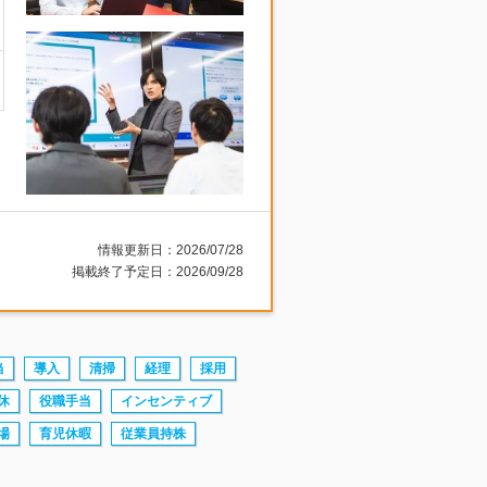
情報更新日：2026/07/28
掲載終了予定日：2026/09/28
当
導入
清掃
経理
採用
休
役職手当
インセンティブ
場
育児休暇
従業員持株