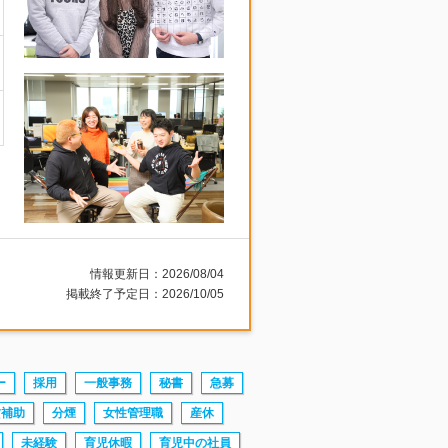
情報更新日：2026/08/04
掲載終了予定日：2026/10/05
ー
採用
一般事務
秘書
急募
賃補助
分煙
女性管理職
産休
未経験
育児休暇
育児中の社員