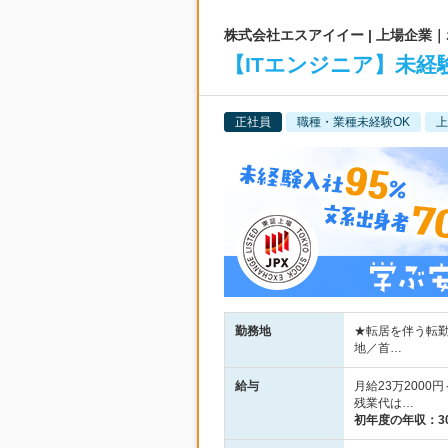
株式会社エスアイイー | 上場企業
【ITエンジニア】未経験
正社員
職種・業種未経験OK
上
勤務地
★転居を伴う転勤
地／首…
給与
月給23万2000
残業代は…
初年度の年収：
3