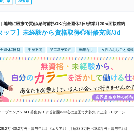
奈川県
埼玉県
 地域に医療で貢献/給与前払OK/完全週休2日/残業月20h/面接確約
ッフ】未経験から資格取得◎研修充実/Jd
全週休2日制
学歴不問
第二新卒歓迎
転勤なし
女性のおしごと掲載
オープニングSTAFF募集あり ☆首都圏を中心に全国で大募集 ☆上京・UIターン
9.2万~30.2万円＋賞与年2回 《エリア2》 月給28.3万円~29.3万円＋賞与年2回