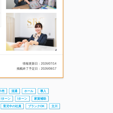
情報更新日：2026/07/14
掲載終了予定日：2026/08/17
小売
流通
ホール
導入
・Iターン
Iターン
家賃補助
育児中の社員
ブランクOK
立川