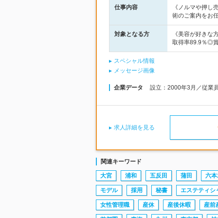
仕事内容
《ノルマや押し
術のご案内をお
対象となる方
《美容が好きな方
取得率89.9％◎
スペシャル情報
メッセージ画像
企業データ
設立：2000年3月／従業
求人詳細を見る
関連キーワード
大宮
浦和
五反田
蒲田
六本
モデル
採用
秘書
エステティシ
女性管理職
産休
産後休暇
産前