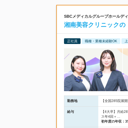
SBCメディカルグループホールディン
湘南美容クリニックの
正社員
職種・業種未経験OK
上
勤務地
【全国285院展開
給与
【4大卒】月給2
ス年4回＋…
初年度の年収：
3