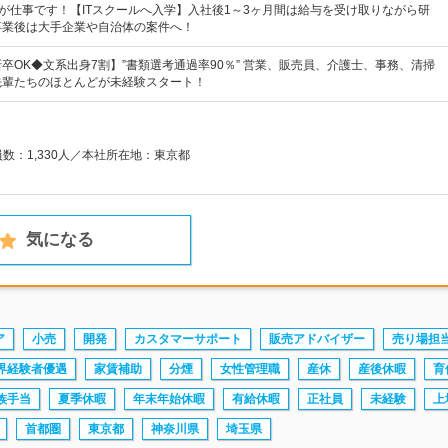
"が仕事です！【ITスクールへ入学】入社後1～3ヶ月間は給与を受け取りながら研
卒業後は大手企業や自治体の案件へ！
卒OK◆文系出身7割】”書類選考通過率90％” 営業、販売員、介護士、事務、清掃
先輩たちのほとんどが未経験スタート！
員数：1,330人／本社所在地：東京都
気になる
ア
小売
開発
カスタマーサポート
販売アドバイザー
売り場担
界経験者優遇
家賃補助
分煙
女性管理職
産休
産後休暇
育
族手当
夏季休暇
年末年始休暇
有給休暇
正社員
未経験
上
首都圏
東京都
神奈川県
埼玉県