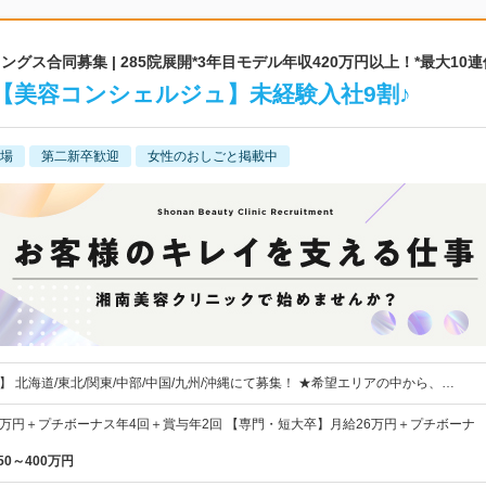
グス合同募集 | 285院展開*3年目モデル年収420万円以上！*最大10
【美容コンシェルジュ】未経験入社9割♪
場
第二新卒歓迎
女性のおしごと掲載中
】 北海道/東北/関東/中部/中国/九州/沖縄にて募集！ ★希望エリアの中から、…
8万円＋プチボーナス年4回＋賞与年2回 【専門・短大卒】月給26万円＋プチボーナ
50～400万円