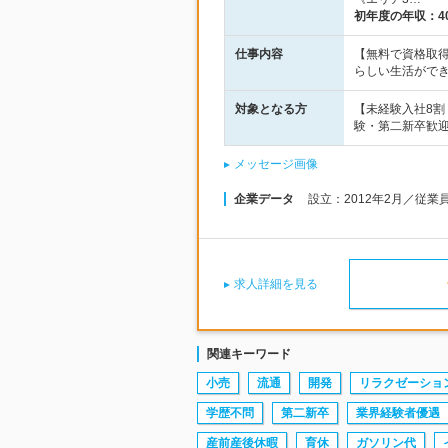
初年度の年収：
4
仕事内容
【無料で資格取得
らしい生活がで
対象となる方
【未経験入社8
験・第二新卒歓迎
メッセージ画像
企業データ
設立：2012年2月／従業
求人詳細を見る
関連キーワード
小売
流通
開発
リラクゼーショ
学歴不問
第二新卒
業界経験者優遇
産前産後休暇
育休
ガソリン代