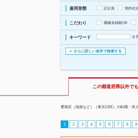
雇用形態
正社員
契約社
こだわり
職種未経験OK
を
キーワード
さらに詳しい条件で検索する
この都道府県
以外で
豊島区（池袋など）（東京23区）の転職・求
1
2
3
4
5
6
7
8
9