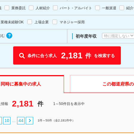
員
業務委託
人材紹介
パート・アルバイト
一般派遣
紹介
業種未経験OK
上場企業
マネジャー採用
含む
特に指定しない
初年度年収
2,181
件
条件に合う求人
を検索する
も同時に募集中の求人
この都道府県
の
2,181
件
人情報
1～50件目を表示中
10
44
…
1
件～
50
件（全
2,181
件中）