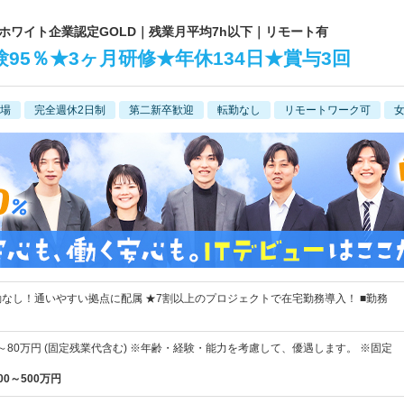
｜ホワイト企業認定GOLD｜残業月平均7h以下｜リモート有
95％★3ヶ月研修★年休134日★賞与3回
場
完全週休2日制
第二新卒歓迎
転勤なし
リモートワーク可
なし！通いやすい拠点に配属 ★7割以上のプロジェクトで在宅勤務導入！ ■勤務
円～80万円 (固定残業代含む) ※年齢・経験・能力を考慮して、優遇します。 ※固定
00～500万円