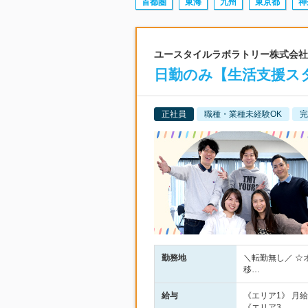
首都圏
東海
九州
東京都
神
ユースタイルラボラトリー株式会社 |
日勤のみ【生活支援スタ
正社員
職種・業種未経験OK
完
勤務地
＼転勤無し／ ☆
移…
給与
《エリア1》 月給2
《エリア3…