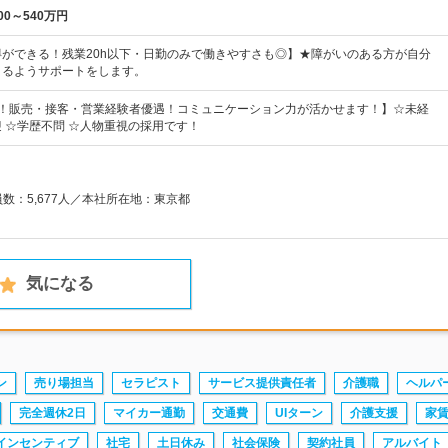
00～540万円
ができる！残業20h以下・日勤のみで働きやすさも◎】★障がいのある方が自分
きるようサポートをします。
割！販売・接客・営業経験者優遇！コミュニケーション力が活かせます！】☆未経
 ☆学歴不問 ☆人物重視の採用です！
員数：5,677人／本社所在地：東京都
気になる
ン
売り場担当
セラピスト
サービス提供責任者
介護職
ヘルパ
完全週休2日
マイカー通勤
交通費
UIターン
介護支援
家
インセンティブ
社宅
土日休み
社会保険
契約社員
アルバイト