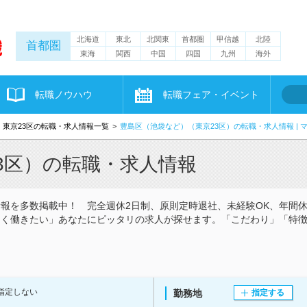
北海道
東北
北関東
首都圏
甲信越
北陸
首都圏
東海
関西
中国
四国
九州
海外
転職ノウハウ
転職フェア・イベント
東京23区の転職・求人情報一覧
豊島区（池袋など）（東京23区）の転職・求人情報 | 
3区）の転職・求人情報
報を多数掲載中！ 完全週休2日制、原則定時退社、未経験OK、年間休
しく働きたい」あなたにピッタリの求人が探せます。「こだわり」「特
！
指定しない
勤務地
指定する