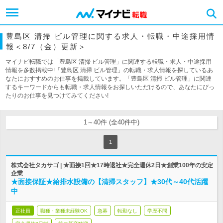
豊島区 清掃 ビル管理に関する求人・転職・中途採用情
報＜8/7（金）更新＞
マイナビ転職では「豊島区 清掃 ビル管理」に関連する転職・求人・中途採用
情報を多数掲載中!「豊島区 清掃 ビル管理」の転職・求人情報を探しているあ
なたにおすすめのお仕事を掲載しています。「豊島区 清掃 ビル管理」に関連
するキーワードからも転職・求人情報をお探しいただけるので、あなたにぴっ
たりのお仕事を見つけてみてください!
1～40件 (全40件中)
1
株式会社タカサゴ | ★面接1回★17時退社★完全週休2日★創業100年の安定
企業
★面接保証★給排水設備の【清掃スタッフ】★30代～40代活躍
中
正社員
職種・業種未経験OK
急募
転勤なし
学歴不問