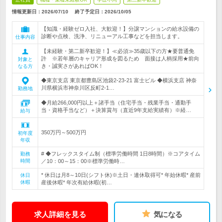
情報更新日：2026/07/10
終了予定日：
2026/10/05
【知識・経験ゼロ入社、大歓迎！】分譲マンションの給水設備の
診断や点検、洗浄、リニューアル工事などを担当します。
仕事内容
【未経験・第二新卒歓迎！】≪必須≫35歳以下の方★要普通免
許 ※若年層のキャリア形成を図るため 面接は人柄採用★前向
対象と
き・誠実さがあればOK！
なる方
◆東京支店 東京都豊島区池袋2-23-21 富士ビル ◆横浜支店 神奈
川県横浜市神奈川区反町2-1…
勤務地
◆月給266,000円以上＋諸手当（住宅手当・残業手当・通勤手
当・資格手当など）＋決算賞与（直近9年支給実績有）※経…
給与
350万円～500万円
初年度
年収
# ◆フレックスタイム制（標準労働時間 1日8時間）※コアタイム
勤務
時間
／10：00～15：00※標準労働時…
* 休日は月8～10日(シフト休)※土日・連休取得可* 年始休暇* 産前
休日
休暇
産後休暇* 年次有給休暇(初…
求人詳細を見る
気になる