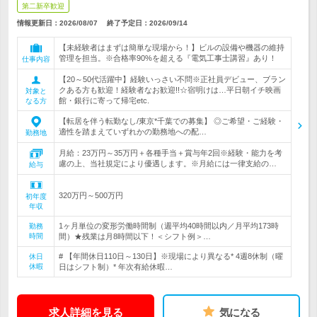
第二新卒歓迎
情報更新日：2026/08/07
終了予定日：
2026/09/14
【未経験者はまずは簡単な現場から！】ビルの設備や機器の維持
管理を担当。※合格率90%を超える『電気工事士講習』あり！
仕事内容
【20～50代活躍中】経験いっさい不問※正社員デビュー、ブラン
クある方も歓迎！経験者なお歓迎!!☆宿明けは…平日朝イチ映画
対象と
館・銀行に寄って帰宅etc.
なる方
【転居を伴う転勤なし/東京*千葉での募集】 ◎ご希望・ご経験・
適性を踏まえていずれかの勤務地への配…
勤務地
月給：23万円～35万円＋各種手当＋賞与年2回※経験・能力を考
慮の上、当社規定により優遇します。※月給には一律支給の…
給与
320万円～500万円
初年度
年収
1ヶ月単位の変形労働時間制（週平均40時間以内／月平均173時
勤務
時間
間）★残業は月8時間以下！＜シフト例＞…
# 【年間休日110日～130日】※現場により異なる* 4週8休制（曜
休日
休暇
日はシフト制）* 年次有給休暇…
求人詳細を見る
気になる