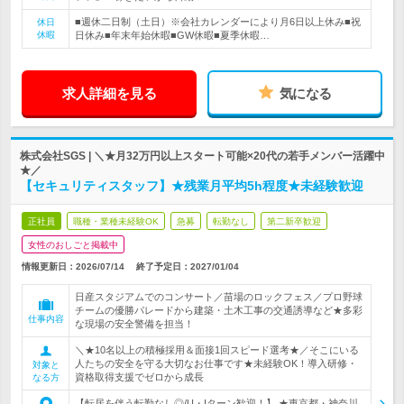
■週休二日制（土日）※会社カレンダーにより月6日以上休み■祝
休日
休暇
日休み■年末年始休暇■GW休暇■夏季休暇…
求人詳細を見る
気になる
株式会社SGS | ＼★月32万円以上スタート可能×20代の若手メンバー活躍中
★／
【セキュリティスタッフ】★残業月平均5h程度★未経験歓迎
正社員
職種・業種未経験OK
急募
転勤なし
第二新卒歓迎
女性のおしごと掲載中
情報更新日：2026/07/14
終了予定日：
2027/01/04
日産スタジアムでのコンサート／苗場のロックフェス／プロ野球
チームの優勝パレードから建築・土木工事の交通誘導など★多彩
仕事内容
な現場の安全警備を担当！
＼★10名以上の積極採用＆面接1回スピード選考★／そこにいる
人たちの安全を守る大切なお仕事です★未経験OK！導入研修・
対象と
資格取得支援でゼロから成長
なる方
【転居を伴う転勤なし◎/U・Iターン歓迎！】 ★東京都・神奈川