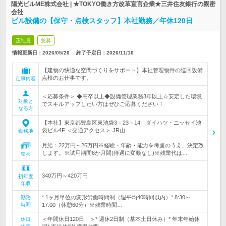
陽光ビルME株式会社 | ★TOKYO働き方改革宣言企業★三井住友銀行の親密
会社
ビル設備の【保守・点検スタッフ】本社勤務／年休120日
正社員
急募
情報更新日：2026/05/26
終了予定日：
2026/11/16
【建物の快適な空間づくりをサポート】本社管理物件の巡回設備
点検のお仕事です。
仕事内容
＜応募条件＞ ◆高卒以上◆設備管理業務3年以上☆安定した環境
対象と
でスキルアップしたい方はぜひご応募ください！
なる方
【本社】東京都豊島区東池袋3－23－14 ダイハツ・ニッセイ池
袋ビル4F ＜交通アクセス＞ JR山…
勤務地
月給：22万円～26万円※経験・年齢・能力を考慮のうえ、決定致
します。※試用期間6か月間(待遇に変動なし)※残業代は…
給与
340万円～420万円
初年度
年収
* 1ヶ月単位の変形労働時間制（週平均40時間以内）* 8:30～
勤務
時間
17:00（休憩60分）※残業時間…
＜年間休日120日！＞* 週休2日制（基本土日休み）* 年末年始休
休日