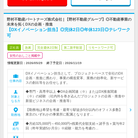
野村不動産パートナーズ株式会社 | 【野村不動産グループ】◎不動産事業の
未来を拓くDXの企画・推進
【DXイノベーション担当】◎完休2日◎年休123日◎テレワーク
可
正社員
急募
完全週休2日制
第二新卒歓迎
リモートワーク可
女性のおしごと掲載中
情報更新日：2026/05/29
終了予定日：
2026/11/19
DXイノベーション担当として、プロジェクトベースで全社のDX
企画・推進に携わり、事業の構造変革、業務の効率化、新サービ
仕事内容
スの創出等をお任せします。
◆専門・高専卒以上 ◆DX企画関連（※）またはDX推進関連
（※）の経験 （社内外を巻き込んだプロジェクトの企画・推進や
対象と
新規ビジネスの企画・推進等）
なる方
【勤務地は希望を考慮・最寄り駅徒歩5分以内のオフィス多数】
東京のいずれかの事業所に配属となります…
勤務地
◆月給325,000円～450,000円+残業代全額支給＋諸手当＋賞与年2
回（昨年実績5か月分）※経験・能力を考慮の…
給与