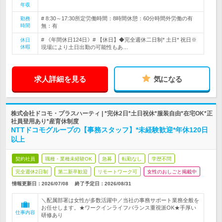
年収
# 8:30～17:30所定労働時間：8時間休憩：60分時間外労働の有
勤務
時間
無：有
# 《年間休日124日》# 【休日】◆完全週休二日制* 土日* 祝日※
休日
休暇
現場により土日出勤の可能性もあ…
求人詳細を見る
気になる
株式会社ドコモ・プラスハーティ | *完休2日*土日祝休*服装自由*在宅OK*正
社員登用あり*産育休制度
NTTドコモグループの【事務スタッフ】*未経験歓迎*年休120日
以上
契約社員
職種・業種未経験OK
急募
転勤なし
学歴不問
完全週休2日制
第二新卒歓迎
リモートワーク可
女性のおしごと掲載中
情報更新日：2026/07/08
終了予定日：
2026/08/31
＼配属部署は女性が多数活躍中／当社の事務サポート業務全般を
お任せします。★ワークインライフバランス重視派OK★手厚い
仕事内容
研修あり