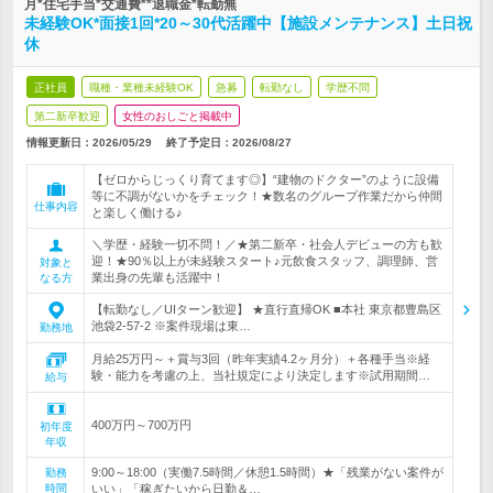
月*住宅手当*交通費**退職金*転勤無
未経験OK*面接1回*20～30代活躍中【施設メンテナンス】土日祝
休
正社員
職種・業種未経験OK
急募
転勤なし
学歴不問
第二新卒歓迎
女性のおしごと掲載中
情報更新日：2026/05/29
終了予定日：
2026/08/27
【ゼロからじっくり育てます◎】“建物のドクター”のように設備
等に不調がないかをチェック！★数名のグループ作業だから仲間
仕事内容
と楽しく働ける♪
＼学歴・経験一切不問！／★第二新卒・社会人デビューの方も歓
迎！★90％以上が未経験スタート♪元飲食スタッフ、調理師、営
対象と
業出身の先輩も活躍中！
なる方
【転勤なし／UIターン歓迎】 ★直行直帰OK ■本社 東京都豊島区
池袋2-57-2 ※案件現場は東…
勤務地
月給25万円～＋賞与3回（昨年実績4.2ヶ月分）＋各種手当※経
験・能力を考慮の上、当社規定により決定します※試用期間…
給与
400万円～700万円
初年度
年収
9:00～18:00（実働7.5時間／休憩1.5時間）★「残業がない案件が
勤務
時間
いい」「稼ぎたいから日勤＆…