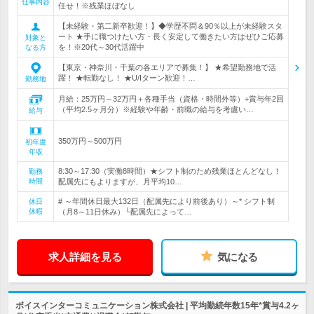
仕事内容
任せ！※残業ほぼなし
【未経験・第二新卒歓迎！】◆学歴不問＆90％以上が未経験スタ
ート ★手に職つけたい方・長く安定して働きたい方はぜひご応募
対象と
を！※20代～30代活躍中
なる方
【東京・神奈川・千葉の各エリアで募集！】 ★希望勤務地で活
躍！ ★転勤なし！ ★U/Iターン歓迎！…
勤務地
月給：25万円～32万円＋各種手当（資格・時間外等）+賞与年2回
（平均2.5ヶ月分）※経験や年齢・前職の給与を考慮い…
給与
350万円～500万円
初年度
年収
8:30～17:30（実働8時間）★シフト制のため残業ほとんどなし！
勤務
時間
配属先にもよりますが、月平均10…
# ～年間休日最大132日（配属先により前後あり）～* シフト制
休日
休暇
（月8～11日休み）└配属先によって…
求人詳細を見る
気になる
ボイスインターコミュニケーション株式会社 | 平均勤続年数15年*賞与4.2ヶ