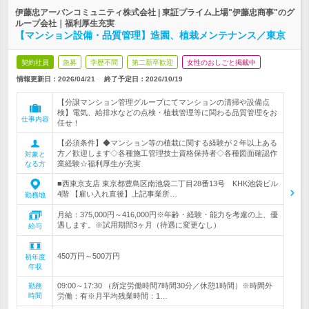
伊藤忠アーバンコミュニティ株式会社 | 東証プライム上場"伊藤忠商事"のグ
ループ会社｜福利厚生充実
【マンション設備・品質管理】造園、植栽メンテナンス／東京
契約社員
急募
学歴不問
第二新卒歓迎
女性のおしごと掲載中
情報更新日：2026/04/21
終了予定日：
2026/10/19
【分譲マンション管理グループにてマンションの清掃や設備点
検】電気、給排水などの点検・植栽管理等に関わる品質管理をお
仕事内容
任せ！
【必須条件】◆マンション等の植栽に関する経験が２年以上ある
方／歓迎します◇各種施工管理技士資格保持者◇各種図面確認作
対象と
業経験☆福利厚生が充実
なる方
■西東京支店 東京都豊島区南池袋二丁目28番13号 KHK池袋ビル
4階 【雇い入れ直後】上記事業所…
勤務地
月給：375,000円～416,000円※年齢・経験・能力を考慮の上、優
遇します。※試用期間3ヶ月（待遇に変更なし）
給与
450万円～500万円
初年度
年収
09:00～17:30 （所定労働時間7時間30分／休憩1時間）※時間外
勤務
時間
労働：有※月平均残業時間：1…