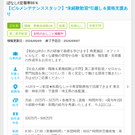
ぼなし#定着率98％
【ビルメンテナンススタッフ】*未経験歓迎*引越し＆資格支援あ
り
正社員
職種・業種未経験OK
急募
転勤なし
学歴不問
第二新卒歓迎
女性のおしごと掲載中
情報更新日：2026/06/09
終了予定日：
2026/09/07
【初めは約3ヶ月の研修で基礎を学びます】商業施設・オフィス
ビルなど、様々な建物の管理や点検・監視業務、報告書・見積書
仕事内容
の作成等をお任せします。
【社会人経験・職種＆業種経験は不問】第二新卒歓迎／ゼロから
専門知識を身につけたい方・長く安定して働ける環境で働きたい
対象と
方はぜひご応募ください！
なる方
≪U/Iターン歓迎★転勤なし≫※希望勤務地で活躍できます 東京
都・神奈川県・千葉県・埼玉県の各配属…
勤務地
月給：23万円～32万円＋各種手当（資格・時間外等）+賞与年2回
※経験や年齢・前職の給与を考慮いたします。※上記には…
給与
320万円～500万円
初年度
年収
8:30～17:30（実働8時間）* 休憩時間：60分* 時間外労働有無：有
勤務