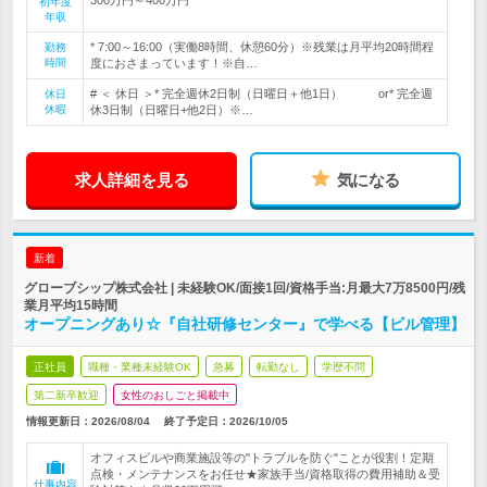
初年度
年収
* 7:00～16:00（実働8時間、休憩60分）※残業は月平均20時間程
勤務
時間
度におさまっています！※自…
# ＜ 休日 ＞* 完全週休2日制（日曜日＋他1日） or* 完全週
休日
休暇
休3日制（日曜日+他2日）※…
求人詳細を見る
気になる
新着
グローブシップ株式会社 | 未経験OK/面接1回/資格手当:月最大7万8500円/残
業月平均15時間
オープニングあり☆『自社研修センター』で学べる【ビル管理】
正社員
職種・業種未経験OK
急募
転勤なし
学歴不問
第二新卒歓迎
女性のおしごと掲載中
情報更新日：2026/08/04
終了予定日：
2026/10/05
オフィスビルや商業施設等の"トラブルを防ぐ"ことが役割！定期
点検・メンテナンスをお任せ★家族手当/資格取得の費用補助＆受
仕事内容