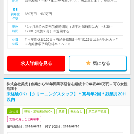
回※経験・年齢・能力を考慮のうえ、決定致します。※試用…
給与
350万円～430万円
初年度
年収
* 1ヶ月単位の変形労働時間制（週平均40時間以内）* 8:30～
勤務
時間
17:00（休憩60分）※巡回する…
# ＜年間休日120日＋有給最低5日⇒年間125日以上がお休み＞#
休日
休暇
※有給休暇平均取得率：77.3％…
求人詳細を見る
気になる
株式会社美光 | 創業から58年間黒字経営を継続中◇年収400万円～可◇女性
活躍中
未経験OK♪【クリーニングスタッフ】＊賞与年2回＊残業月20H
以内
正社員
職種・業種未経験OK
急募
転勤なし
第二新卒歓迎
女性のおしごと掲載中
情報更新日：2026/06/19
終了予定日：
2026/08/20