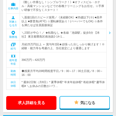
《難しい作業なし！シンプルワーク！》■オフィスビル・ホテ
ル・高級マンションなどでの各種クリーニングをお任せ。☆手厚
仕事内容
い研修で不安なくスタート！
＼面接1回のスピード採用／《未経験OK》■35歳以下(※) ■高卒
以上 ■要普免(AT可) ☆運転練習あり！(ペーパーでもOK) ☆条件
対象と
を満たせば全員面接保証
なる方
＼23区が中心！／ ★転勤なし ★各線「池袋駅」徒歩5分 【本
社】 東京都豊島区南池袋2-14-1…
勤務地
月給25万円以上 ＋ 賞与年2回★頑張った分しっかり稼げます！※
経験・能力等を考慮の上、当社規定により優遇します
給与
390万円～420万円
初年度
年収
◆残業月平均20時間程度平日／9：00～17：00土日祝／8：00～
勤務
時間
16：00
* 週休2日制（月8日）* 夏季休暇* 年末年始休暇* 有給休暇* 慶弔休
休日
休暇
暇# ＼お休みの日数がパワ…
求人詳細を見る
気になる