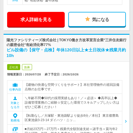
休暇
暇* 有給休暇* 慶弔休暇
求人詳細を見る
気になる
陽光ファシリティーズ株式会社 | TOKYO働き方改革宣言企業*三井住友銀行
の親密会社*有給消化率77%
ビル設備の【保守・点検】年休120日以上★土日祝休★残業月約
10h
正社員
急募
情報更新日：2026/07/28
終了予定日：
2026/10/26
【建物の快適な空間づくりをサポート】本社管理物件の巡回設備
点検のお仕事です。
仕事内容
＼年齢不問◆50代の採用実績もあり！／＜必須＞ ◆高卒以上◆
設備管理業務のご経験☆安定した環境でスキルアップしたい方は
対象と
ぜひご応募ください！
なる方
【転勤なし／大塚駅・東池袋駅より徒歩8分／本社】 東京都豊島
区東池袋3-23-14 ダイハツ・ニッ…
勤務地
■月給23万円～27万円＋残業代全額別途支給＋諸手当＋賞与年2