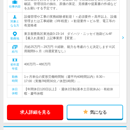
確認、管理項目の抽出、原価の算定、見積書や提案書の作成など
仕事内容
をお願いする予定です。
設備管理や工事の実務経験者歓迎！＜必須要件＞高卒以上、設備
管理または工事経験（3年程度）＜歓迎要件＞ビル管、電工等の
対象と
有資格者
なる方
東京都豊島区東池袋3-23-14 ダイハツ・ニッセイ池袋ビル4F
【雇入れ直後】上記事業所 【変更…
勤務地
月給25万円～29万円 ※経験、能力を考慮のうえ決定します※試
用期間6ヶ月（待遇変更なし）
給与
400万円～480万円
初年度
年収
1ヶ月単位の変形労働時間制（週平均40時間以内）8:30～
勤務
時間
17:00（実働7時間30分／休憩1時間）…
【年間休日120日以上】・週休2日制(基本土日祝休み)・有給休
休日
休暇
暇・慶弔休暇
求人詳細を見る
気になる