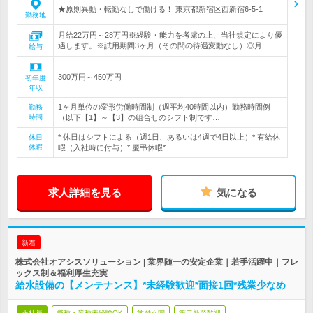
★原則異動・転勤なしで働ける！ 東京都新宿区西新宿6‐5‐1
勤務地
月給22万円～28万円※経験・能力を考慮の上、当社規定により優
遇します。※試用期間3ヶ月（その間の待遇変動なし）◎月…
給与
300万円～450万円
初年度
年収
1ヶ月単位の変形労働時間制（週平均40時間以内）勤務時間例
勤務
時間
（以下【1】～【3】の組合せのシフト制です…
* 休日はシフトによる（週1日、あるいは4週で4日以上）* 有給休
休日
休暇
暇（入社時に付与）* 慶弔休暇* …
求人詳細を見る
気になる
新着
株式会社オアシスソリューション | 業界随一の安定企業｜若手活躍中｜フレ
ックス制＆福利厚生充実
給水設備の【メンテナンス】*未経験歓迎*面接1回*残業少なめ
正社員
職種・業種未経験OK
学歴不問
第二新卒歓迎