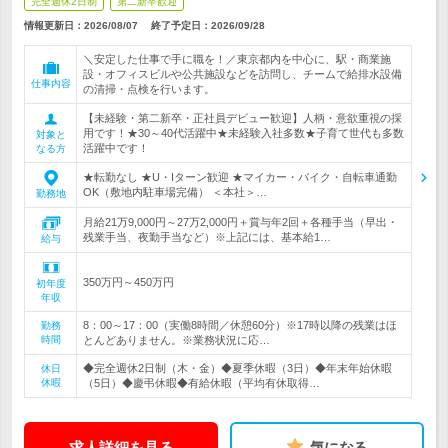
完全週休2日制
第二新卒歓迎
情報更新日：2026/08/07
終了予定日：
2026/09/28
＼安定した仕事で手に職を！／東京都内を中心に、駅・商業施
設・オフィスビルや公共施設などを訪問し、チームで給排水設備
仕事内容
の清掃・点検を行います。
【未経験・第二新卒・正社員デビュー歓迎】人柄・意欲重視の採
用です！★30～40代活躍中★未経験入社多数★子育て世代も多数
対象と
活躍中です！
なる方
★転勤なし ★U・Iターン歓迎 ★マイカー・バイク・自転車通勤
OK（敷地内駐車場完備） ＜本社＞…
勤務地
月給21万9,000円～27万2,000円＋賞与年2回＋各種手当（早出・
残業手当、夜勤手当など）※上記には、基本給1…
給与
350万円～450万円
初年度
年収
8：00～17：00（実働8時間／休憩60分）※17時以降の残業はほ
勤務
時間
とんどありません。※業務状況に応…
◆完全週休2日制（木・金）◆夏季休暇（3日）◆年末年始休暇
休日
休暇
（5日）◆慶弔休暇◆有給休暇（平均有休取得…
求人詳細を見る
気になる