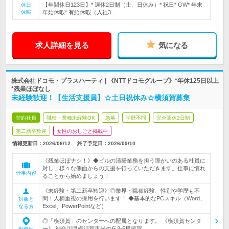
【年間休日123日】* 週休2日制（土、日休み）* 祝日* GW* 年末
休日
休暇
年始休暇* 有給休暇（入社3…
求人詳細を見る
気になる
株式会社ドコモ・プラスハーティ | 《NTTドコモグループ》*年休125日以上
*残業ほぼなし
未経験歓迎！【生活支援員】☆土日祝休み☆横須賀募集
契約社員
職種・業種未経験OK
急募
学歴不問
完全週休2日制
第二新卒歓迎
女性のおしごと掲載中
情報更新日：2026/06/12
終了予定日：
2026/09/10
《残業ほぼナシ！》◆ビルの清掃業務を担う障がいのある社員に
対し、様々な側面からの支援を行っていただきます。仕事に慣れ
仕事内容
ることから始めましょう！
《未経験・第二新卒歓迎》◎業界・職種経験、性別や学歴も不
問！人柄重視の採用を行います！ ◆基本的なPCスキル（Word、
対象と
Excel、PowerPointなど）
なる方
◎「横須賀」のセンターへの配属となります。 《横須賀センタ
ー》 神奈川県横須賀市光の丘3-5横須賀…