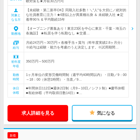
験対策も★月収30万円可
【未経験・第二新卒OK】同期入社多数！＼"人"を大切に／絶対的
な社員教育に注力！★6割以上が異業種出身 ＆ 未経験入社 ★定
対象と
着率90％ & 平均勤続15年
なる方
【オープニング募集あり！東京23区を中心に東京・千葉・埼玉の
各施設】 ★転居を伴う転勤なし ★交通…
勤務地
月給24万円～30万円＋各種手当＋賞与（昨年度実績2.8ヶ月分）
※給与は経験・能力を考慮のうえ決定します。※試用期間…
給与
350万円～500万円
初年度
年収
1ヶ月単位の変形労働時間制（週平均40時間以内）・日勤／9：00
勤務
時間
～18：00（休憩1時間）・当直／9…
■年間休日112日■週休2日制（月9～10日／シフト制）■慶弔休暇
休日
休暇
■有給休暇（平均取得日数14日）■…
求人詳細を見る
気になる
新着