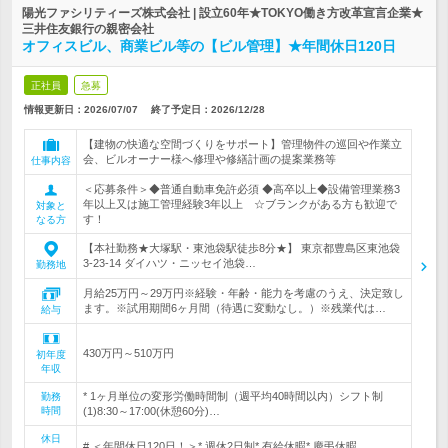
陽光ファシリティーズ株式会社 | 設立60年★TOKYO働き方改革宣言企業★
三井住友銀行の親密会社
オフィスビル、商業ビル等の【ビル管理】★年間休日120日
正社員
急募
情報更新日：2026/07/07
終了予定日：
2026/12/28
【建物の快適な空間づくりをサポート】管理物件の巡回や作業立
会、ビルオーナー様へ修理や修繕計画の提案業務等
仕事内容
＜応募条件＞◆普通自動車免許必須 ◆高卒以上◆設備管理業務3
年以上又は施工管理経験3年以上 ☆ブランクがある方も歓迎で
対象と
す！
なる方
【本社勤務★大塚駅・東池袋駅徒歩8分★】 東京都豊島区東池袋
3-23-14 ダイハツ・ニッセイ池袋…
勤務地
月給25万円～29万円※経験・年齢・能力を考慮のうえ、決定致し
ます。※試用期間6ヶ月間（待遇に変動なし。）※残業代は…
給与
430万円～510万円
初年度
年収
* 1ヶ月単位の変形労働時間制（週平均40時間以内）シフト制
勤務
時間
(1)8:30～17:00(休憩60分)…
休日
# ＜年間休日120日！＞* 週休2日制* 有給休暇* 慶弔休暇