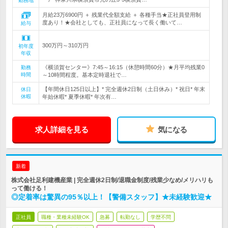
勤務地
月給23万6900円 ＋ 残業代全額支給 ＋ 各種手当★正社員登用制
度あり！★会社としても、正社員になって長く働いて…
給与
300万円～310万円
初年度
年収
《横須賀センター》7:45～16:15（休憩時間60分）★月平均残業0
勤務
時間
～10時間程度。基本定時退社で…
【年間休日125日以上】* 完全週休2日制（土日休み）* 祝日* 年末
休日
休暇
年始休暇* 夏季休暇* 年次有…
求人詳細を見る
気になる
新着
株式会社足利建機産業 | 完全週休2日制/退職金制度/残業少なめ/メリハリも
って働ける！
◎定着率は驚異の95％以上！【警備スタッフ】★未経験歓迎★
正社員
職種・業種未経験OK
急募
転勤なし
学歴不問