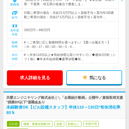
県・千葉県・埼玉県の各拠点で募集しま…
勤務地
日勤ご希望の場合：月給23.5万円以上＋資格手当＋賞与年2回夜
勤ご希望の場合：月給27.5万円以上＋資格手当＋賞与年…
給与
330万円～490万円
初年度
年収
# ＼ご希望に応じ勤務時間を選べます♪／【選べる働き方！】
勤務
時間
◇8：00～17：00◇20：00～5：0…
# ＼年休110日以上★有給休暇も取りやすい◎／◆週休2日制（シ
休日
休暇
フト制）◆年末年始休暇◆夏季休暇◆有…
求人詳細を見る
気になる
共愛エンジニヤリング株式会社 | ＼「企業紹介動画」公開中／資格取得支援
*残業8H以下*退職金あり
未経験者OK【ビル設備スタッフ】年休110～130日*有休消化率
80％
正社員
職種・業種未経験OK
急募
転勤なし
学歴不問