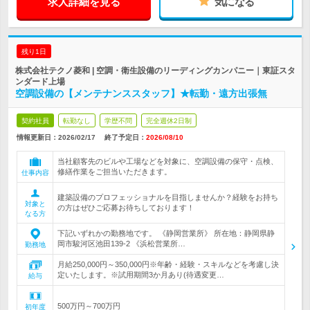
求人詳細を見る
気になる
残り1日
株式会社テクノ菱和 | 空調・衛生設備のリーディングカンパニー｜東証スタ
ンダード上場
空調設備の【メンテナンススタッフ】★転勤・遠方出張無
契約社員
転勤なし
学歴不問
完全週休2日制
情報更新日：2026/02/17
終了予定日：
2026/08/10
当社顧客先のビルや工場などを対象に、空調設備の保守・点検、
修繕作業をご担当いただきます。
仕事内容
建築設備のプロフェッショナルを目指しませんか？経験をお持ち
対象と
の方はぜひご応募お待ちしております！
なる方
下記いずれかの勤務地です。 《静岡営業所》 所在地：静岡県静
岡市駿河区池田139-2 《浜松営業所…
勤務地
月給250,000円～350,000円※年齢・経験・スキルなどを考慮し決
定いたします。※試用期間3か月あり(待遇変更…
給与
500万円～700万円
初年度