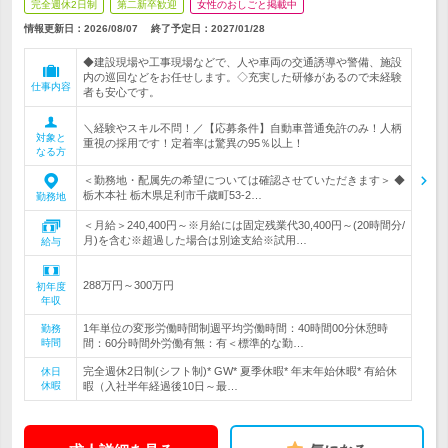
完全週休2日制
第二新卒歓迎
女性のおしごと掲載中
情報更新日：2026/08/07
終了予定日：
2027/01/28
◆建設現場や工事現場などで、人や車両の交通誘導や警備、施設
内の巡回などをお任せします。◇充実した研修があるので未経験
仕事内容
者も安心です。
＼経験やスキル不問！／【応募条件】自動車普通免許のみ！人柄
対象と
重視の採用です！定着率は驚異の95％以上！
なる方
＜勤務地・配属先の希望については確認させていただきます＞ ◆
栃木本社 栃木県足利市千歳町53-2…
勤務地
＜月給＞240,400円～※月給には固定残業代30,400円～(20時間分/
月)を含む※超過した場合は別途支給※試用…
給与
288万円～300万円
初年度
年収
1年単位の変形労働時間制週平均労働時間：40時間00分休憩時
勤務
時間
間：60分時間外労働有無：有＜標準的な勤…
完全週休2日制(シフト制)* GW* 夏季休暇* 年末年始休暇* 有給休
休日
休暇
暇（入社半年経過後10日～最…