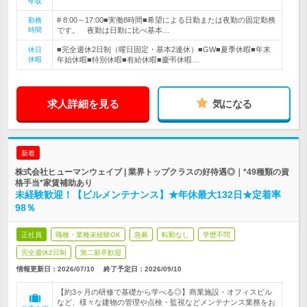
年収
# 8:00～17:00■実働8時間■希望による日勤または夜勤の固定勤務
勤務
時間
です。 夜勤は日勤に比べ基本…
■完全週休2日制（曜日固定・基本2連休）■GW■夏季休暇■年末
休日
休暇
年始休暇■特別休暇■有給休暇■慶弔休暇…
求人詳細を見る
気になる
新着
株式会社ヒューマンウェイブ | 業界トップクラスの好待遇◎｜*49種類の資
格手当*家賃補助あり
未経験歓迎！【ビルメンテナンス】★年休最大132日★定着率
98％
正社員
職種・業種未経験OK
急募
転勤なし
学歴不問
完全週休2日制
第二新卒歓迎
情報更新日：2026/07/10
終了予定日：
2026/09/10
【約3ヶ月の研修で基礎から学べる◎】商業施設・オフィスビル
など、様々な建物の管理や点検・監視などメンテナンス業務をお