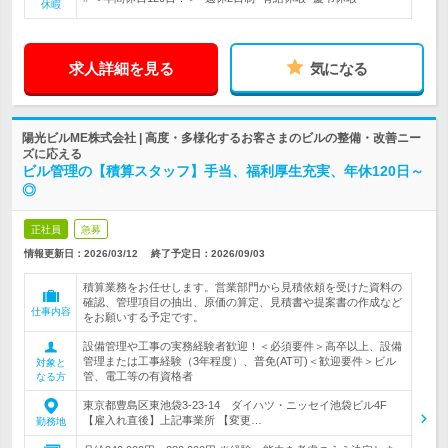
休暇
求人詳細を見る
気になる
陽光ビルME株式会社 | 高度・多様化するお客さまのビルの整備・改善ニー
ズに応える
ビル管理の【積算スタッフ】手当、福利厚生充実、年休120日～
◎
正社員
急募
情報更新日：2026/03/12
終了予定日：
2026/09/03
積算業務をお任せします。営業部門から見積依頼を受けた資料の
確認、管理項目の抽出、原価の算定、見積書や提案書の作成など
仕事内容
をお願いする予定です。
設備管理や工事の実務経験者歓迎！＜必須要件＞高卒以上、設備
管理または工事経験（3年程度）、普免(AT可)＜歓迎要件＞ビル
対象と
管、電工等の有資格者
なる方
東京都豊島区東池袋3-23-14 ダイハツ・ニッセイ池袋ビル4F
【雇入れ直後】上記事業所 【変更…
勤務地