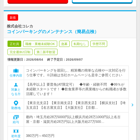
新着
株式会社コレカ
コインパーキングのメンテナンス（簡易点検）
正社員
職種・業種未経験OK
急募
転勤なし
学歴不問
完全週休2日制
第二新卒歓迎
情報更新日：2026/08/04
終了予定日：
2026/09/07
コインパーキングを巡回し、精算機の簡単な点検や一次対応を行
う仕事です。※詳細は当社ホームページも是非ご参照ください
仕事内容
【高卒以上】要普免(AT限定可） ◆年齢・経験不問 ◆99％が
未経験スタートです！ ◆飲食業界等の異業種からの転職者が多数
対象と
活躍しています！
なる方
【東京北支店】【東京南支店】【東京西支店】【横浜支社】【埼
玉支店】【名古屋支店】【大阪支社】【京都…
勤務地
都内・埼玉月給28万5000円以上横浜月給28万1000円以上名古
屋・京都・滋賀月給28万円以上大阪月給27万500…
給与
380万円～450万円
初年度