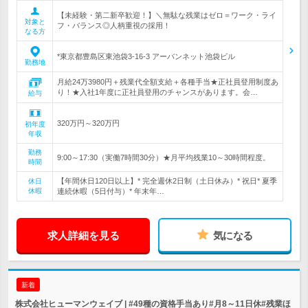
【未経験・第二新卒歓迎！】＼無駄な残業はゼロ＝ワーク・ライ
対象と
フ・バランス◎人柄重視の採用！
なる方
*東京都豊島区東池袋3-16-3 アーバンネット池袋ビル
勤務地
月給24万3980円＋残業代全額支給＋各種手当★正社員登用制度あ
り！★入社1年度に正社員登用のチャンスがあります。会…
給与
320万円～320万円
初年度
年収
勤務
9:00～17:30（実働7時間30分）★月平均残業10～30時間程度。
時間
【年間休日120日以上】* 完全週休2日制（土日休み）* 祝日* 夏季
休日
休暇
連続休暇（5日付与）* 年末年…
求人詳細を見る
気になる
新着
株式会社ヒューマンウェイブ | #49種の資格手当あり#月8～11日休#残業ほ