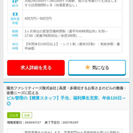
月給240,000円～280,000円 ※経験、能力を考慮のうえ決定しま
す※試用期間6ヶ月（待遇変更なし）
給与
420万円～500万円
初年度
年収
1ヶ月単位の変形労働時間制（週平均40時間以内）8:30～
勤務
時間
17:00（実働7時間30分／休憩1時間）…
【年間休日120日以上】・シフト制（週休2日制）・有給休暇・慶
休日
休暇
弔休暇
求人詳細を見る
気になる
陽光ファシリティーズ株式会社 | 高度・多様化するお客さまのビルの整備・
改善ニーズに応える
ビル管理の【積算スタッフ】手当、福利厚生充実、年休120日～
◎
正社員
急募
情報更新日：2026/07/17
終了予定日：
2027/01/07
積算業務をお任せします。営業部門から見積依頼を受けた資料の