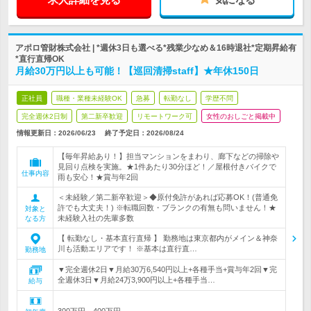
アポロ管財株式会社 | *週休3日も選べる*残業少なめ＆16時退社*定期昇給有
*直行直帰OK
月給30万円以上も可能！【巡回清掃staff】★年休150日
正社員
職種・業種未経験OK
急募
転勤なし
学歴不問
完全週休2日制
第二新卒歓迎
リモートワーク可
女性のおしごと掲載中
情報更新日：2026/06/23
終了予定日：
2026/08/24
【毎年昇給あり！】担当マンションをまわり、廊下などの掃除や
見回り点検を実施。★1件あたり30分ほど！／屋根付きバイクで
仕事内容
雨も安心！★賞与年2回
＜未経験／第二新卒歓迎＞◆原付免許があれば応募OK！(普通免
許でも大丈夫！) ※転職回数・ブランクの有無も問いません！★
対象と
未経験入社の先輩多数
なる方
【 転勤なし・基本直行直帰 】 勤務地は東京都内がメイン＆神奈
川も活動エリアです！ ※基本は直行直…
勤務地
▼完全週休2日▼月給30万6,540円以上+各種手当+賞与年2回▼完
全週休3日▼月給24万3,900円以上+各種手当…
給与
300万円～400万円