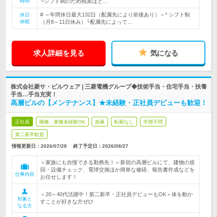
時間
└シフト制のため残業ほと…
# ～年間休日最大132日（配属先により前後あり）～* シフト制
休日
休暇
（月8～11日休み）└配属先によって…
求人詳細を見る
気になる
株式会社菱サ・ビルウェア | 三菱電機グループ◆技術手当・住宅手当・扶養
手当…手当充実！
高層ビルの【メンテナンス】★未経験・正社員デビューも歓迎！
正社員
職種・業種未経験OK
急募
転勤なし
学歴不問
第二新卒歓迎
情報更新日：2026/07/28
終了予定日：
2026/08/27
＜家族にも自慢できる勤務先！＞新宿の高層ビルにて、建物の巡
回・設備チェック、電球交換ほか簡単な修繕、報告書作成などを
仕事内容
お任せします！
＜20～40代活躍中！第二新卒・正社員デビューもOK＞体を動か
対象と
すことが好きな方ぜひ
なる方