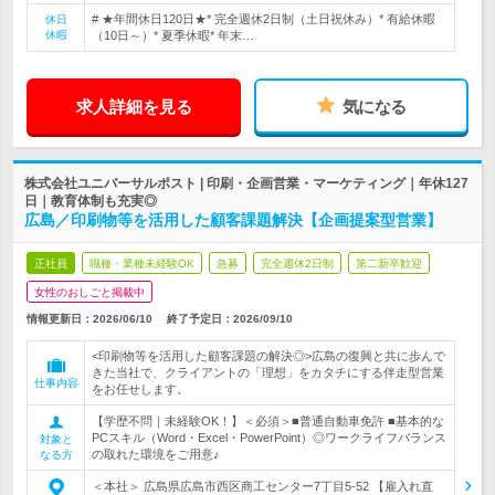
# ★年間休日120日★* 完全週休2日制（土日祝休み）* 有給休暇
休日
休暇
（10日～）* 夏季休暇* 年末…
求人詳細を見る
気になる
株式会社ユニバーサルポスト | 印刷・企画営業・マーケティング｜年休127
日｜教育体制も充実◎
広島／印刷物等を活用した顧客課題解決【企画提案型営業】
正社員
職種・業種未経験OK
急募
完全週休2日制
第二新卒歓迎
女性のおしごと掲載中
情報更新日：2026/06/10
終了予定日：
2026/09/10
<印刷物等を活用した顧客課題の解決◎>広島の復興と共に歩んで
きた当社で、クライアントの「理想」をカタチにする伴走型営業
仕事内容
をお任せします。
【学歴不問｜未経験OK！】＜必須＞■普通自動車免許 ■基本的な
PCスキル（Word・Excel・PowerPoint）◎ワークライフバランス
対象と
の取れた環境をご用意♪
なる方
＜本社＞ 広島県広島市西区商工センター7丁目5-52 【雇入れ直