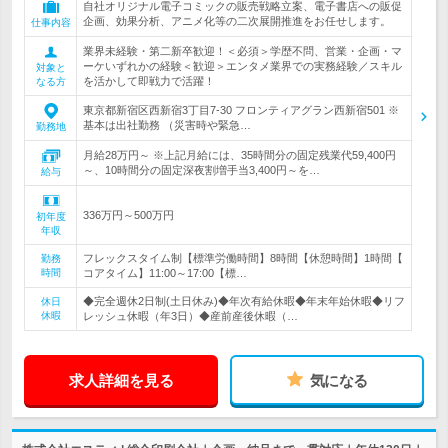
自社オリジナル電子コミックの販売戦略立案、電子書店への販促
企画、効果分析、アニメ化等の二次展開推進をお任せします。
仕事内容
業界未経験・第二新卒歓迎！＜必須＞学歴不問、営業・企画・マ
ーケいずれかの経験＜歓迎＞エンタメ業界での実務経験／スキル
対象と
を活かして即戦力で活躍！
なる方
東京都新宿区西新宿3丁目7-30 フロンティアグラン西新宿501 ※
基本は出社勤務 （災害時や緊急…
勤務地
月給28万円～ ※上記月給には、35時間分の固定残業代59,400円
～、10時間分の固定深夜割増手当3,400円～を…
給与
336万円～500万円
初年度
年収
フレックスタイム制【標準労働時間】8時間【休憩時間】1時間【
勤務
時間
コアタイム】11:00～17:00【標…
◆完全週休2日制(土日休み)◆年次有給休暇◆年末年始休暇◆リフ
休日
休暇
レッシュ休暇（年3日）◆産前産後休暇（…
求人詳細を見る
気になる