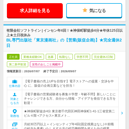
求人詳細を見る
気になる
有限会社ソフトライン | インセン年4回！★神保町駅徒歩4分★年休125日以
上★土日祝休み
BL専門出版社「東京漫画社」の【営業(販促企画)】★完全週休2
日
正社員
業種未経験OK
急募
転勤なし
学歴不問
完全週休2日制
第二新卒歓迎
女性のおしごと掲載中
情報更新日：2026/07/07
終了予定日：
2026/09/07
【電子書籍の売上UPを目指す】電子ストアへの提案・交渉を中
心 に、販促の企画立案などを担当！
仕事内容
【電子書籍の営業経験者を募集※学歴・年齢不問】新しいことに
チャレンジできる方、自分から情報・アイデアを発信できる方を
対象と
歓迎！
なる方
★神保町駅徒歩4分 東京都千代田区神田神保町1-41-1三省堂第二
ビル４階 <アクセス> 東京メト…
勤務地
月給30万円以上＋インセンティブ年4回(固定残業はなし)※前職
の給与を考慮いたします※月の総労働時間を超えた分の残業…
給与