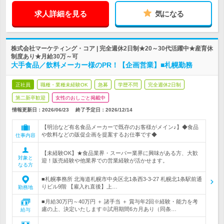
求人詳細を見る
気になる
株式会社マーケティング・コア | 完全週休2日制★20～30代活躍中★産育休
制度あり★月給30万～可
大手食品／飲料メーカー様のPR！【企画営業】■札幌勤務
正社員
職種・業種未経験OK
急募
学歴不問
完全週休2日制
第二新卒歓迎
女性のおしごと掲載中
情報更新日：2026/06/23
終了予定日：
2026/12/14
【明治など有名食品メーカーで既存のお客様がメイン♪】◆食品
や飲料などの販促企画を提案するお仕事です◆
仕事内容
【未経験OK】★食品業界・スーパー業界に興味がある方、大歓
対象と
迎！販売経験や他業界での営業経験が活かせます。
なる方
■札幌事務所 北海道札幌市中央区北1条西3-3-27 札幌北1条駅前通
りビル9階 【雇入れ直後】上…
勤務地
■月給30万円～40万円 ＋ 諸手当 ＋ 賞与年2回※経験・能力を考
慮の上、決定いたします※試用期間6カ月あり（同条…
給与