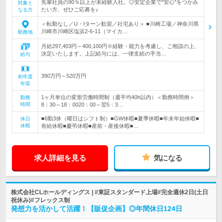
先輩社員の90％以上が未経験入社。◎安定企業で"安心"をつかみ
対象と
たい方、ぜひご応募を♪
なる方
＜転勤なし／U・Iターン歓迎／社宅あり＞ ■川崎工場／神奈川県
川崎市川崎区塩浜2-6-11（マイカ…
勤務地
月給297,403円～400,100円※経験・能力を考慮し、ご相談の上、
決定いたします。上記給与には、一律支給の手当…
給与
390万円～520万円
初年度
年収
1ヶ月単位の変形労働時間制（週平均40h以内）＜勤務時間例＞
勤務
時間
8：30～18：0020：00～翌5：3…
■6勤3休（曜日はシフト制）■GW休暇■夏季休暇■年末年始休暇■
休日
休暇
有給休暇■慶弔休暇■産前・産後休暇■…
求人詳細を見る
気になる
株式会社CLホールディングス | #東証スタンダード上場#完全週休2日(土日
祝休み)#フレックス制
発想力を活かして活躍！【販促企画】◎年間休日124日