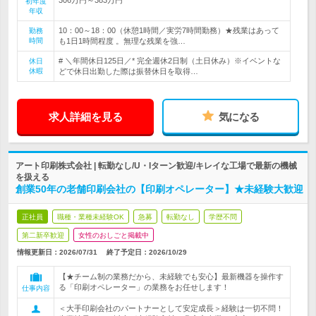
初年度
年収
10：00～18：00（休憩1時間／実労7時間勤務）★残業はあって
勤務
時間
も1日1時間程度 。無理な残業を強…
# ＼年間休日125日／* 完全週休2日制（土日休み）※イベントな
休日
休暇
どで休日出勤した際は振替休日を取得…
求人詳細を見る
気になる
アート印刷株式会社 | 転勤なし/U・Iターン歓迎/キレイな工場で最新の機械
を扱える
創業50年の老舗印刷会社の【印刷オペレーター】★未経験大歓迎
正社員
職種・業種未経験OK
急募
転勤なし
学歴不問
第二新卒歓迎
女性のおしごと掲載中
情報更新日：2026/07/31
終了予定日：
2026/10/29
【★チーム制の業務だから、未経験でも安心】最新機器を操作す
る「印刷オペレーター」の業務をお任せします！
仕事内容
＜大手印刷会社のパートナーとして安定成長＞経験は一切不問！