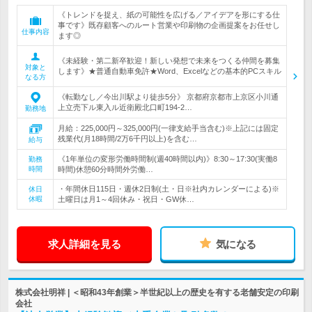
《トレンドを捉え、紙の可能性を広げる／アイデアを形にする仕
事です》既存顧客へのルート営業や印刷物の企画提案をお任せし
仕事内容
ます◎
《未経験・第二新卒歓迎！新しい発想で未来をつくる仲間を募集
対象と
します》★普通自動車免許★Word、Excelなどの基本的PCスキル
なる方
《転勤なし／今出川駅より徒歩5分》 京都府京都市上京区小川通
上立売下ル東入ル近衛殿北口町194-2…
勤務地
月給：225,000円～325,000円(一律支給手当含む)※上記には固定
残業代(月18時間/2万6千円以上)を含む…
給与
《1年単位の変形労働時間制(週40時間以内)》8:30～17:30(実働8
勤務
時間
時間)休憩60分時間外労働…
・年間休日115日・週休2日制(土・日※社内カレンダーによる)※
休日
休暇
土曜日は月1～4回休み・祝日・GW休…
求人詳細を見る
気になる
株式会社明祥 | ＜昭和43年創業＞半世紀以上の歴史を有する老舗安定の印刷
会社