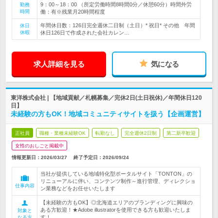
9：00～18：00 （所定労働時間8時間0分／休憩60分）時間外労
勤務
時間
働：有※残業月20時間程度
年間休日数：126日完全週休二日制（土日）* 祝日* その他 年間
休日
休暇
休日126日で作成された会社カレン…
求人詳細を見る
気になる
東洋株式会社 | 【地域貢献／札幌募集／完休2日(土日祝休)／年間休日120
日】
未経験の方もOK！地域コミュニティサイトを扱う【企画運営】
正社員
職種・業種未経験OK
転勤なし
完全週休2日制
第二新卒歓迎
女性のおしごと掲載中
情報更新日：2026/03/27
終了予定日：
2026/09/24
当社が提供している地域特化型ポータルサイト「TONTON」の
リニューアルに伴い、コンテンツ制作～進行管理、ディレクショ
仕事内容
ン業務などをお任せいたします
【未経験の方もOK】◎北海道エリアのブランディングに興味の
ある方歓迎！★Adobe illustratorを使用できる方も歓迎いたしま
対象と
す！
なる方