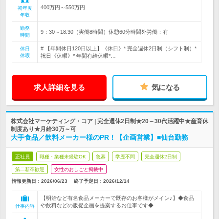
400万円～550万円
初年度
年収
勤務
9：30～18:30（実働8時間）休憩60分時間外労働：有
時間
# 【年間休日120日以上】《休日》* 完全週休2日制（シフト制）*
休日
休暇
祝日《休暇》* 年間有給休暇*…
求人詳細を見る
気になる
株式会社マーケティング・コア | 完全週休2日制★20～30代活躍中★産育休
制度あり★月給30万～可
大手食品／飲料メーカー様のPR！【企画営業】■仙台勤務
正社員
職種・業種未経験OK
急募
学歴不問
完全週休2日制
第二新卒歓迎
女性のおしごと掲載中
情報更新日：2026/06/23
終了予定日：
2026/12/14
【明治など有名食品メーカーで既存のお客様がメイン♪】◆食品
や飲料などの販促企画を提案するお仕事です◆
仕事内容