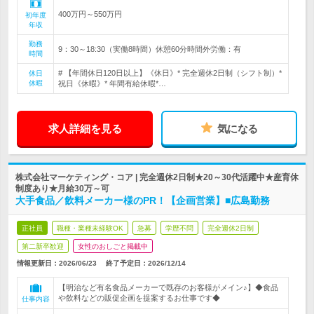
400万円～550万円
初年度
年収
勤務
9：30～18:30（実働8時間）休憩60分時間外労働：有
時間
# 【年間休日120日以上】《休日》* 完全週休2日制（シフト制）*
休日
休暇
祝日《休暇》* 年間有給休暇*…
求人詳細を見る
気になる
株式会社マーケティング・コア | 完全週休2日制★20～30代活躍中★産育休
制度あり★月給30万～可
大手食品／飲料メーカー様のPR！【企画営業】■広島勤務
正社員
職種・業種未経験OK
急募
学歴不問
完全週休2日制
第二新卒歓迎
女性のおしごと掲載中
情報更新日：2026/06/23
終了予定日：
2026/12/14
【明治など有名食品メーカーで既存のお客様がメイン♪】◆食品
や飲料などの販促企画を提案するお仕事です◆
仕事内容