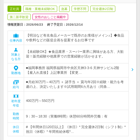
正社員
職種・業種未経験OK
急募
学歴不問
完全週休2日制
第二新卒歓迎
女性のおしごと掲載中
情報更新日：2026/06/23
終了予定日：
2026/12/14
【明治など有名食品メーカーで既存のお客様がメイン♪】◆食品
や飲料などの販促企画を提案するお仕事です
仕事内容
【未経験OK】★食品業界・スーパー業界に興味がある方、大歓
対象と
迎！販売経験や他業界での営業経験が活かせます。
なる方
■福岡事務所 福岡県福岡市中央区天神3-3-6 天神サンビル2階
【雇入れ直後】上記事業所 【変更…
勤務地
■月給30万円～40万円 ＋ 諸手当 ＋ 賞与年2回※経験・能力を考
慮の上、決定いたします※試用期間6カ月あり（同条…
給与
400万円～550万円
初年度
年収
勤務
9：30～18:30（実働8時間）休憩60分時間外労働：有
時間
# 【年間休日120日以上】《休日》* 完全週休2日制（シフト制）*
休日
休暇
祝日《休暇》* 年間有給休暇*…