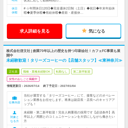
時間
状況に応じて勤務時間の…
# ☆年間休日120日◆完全週休2日制（土日）◆祝日◆年末年始休
休日
休暇
暇◆夏季休暇◆有給休暇◆産前・産後休…
求人詳細を見る
気になる
株式会社啓文社 | 創業70年以上の歴史を持つ印刷会社！カフェFC事業も展
開中
未経験歓迎！タリーズコーヒーの【店舗スタッフ】≪東神奈川≫
正社員
職種・業種未経験OK
転勤なし
第二新卒歓迎
女性のおしごと掲載中
情報更新日：2026/07/14
終了予定日：
2027/01/04
当社が運営する「タリーズコーヒー」にて、接客などのオペレー
ション業務をお任せします。将来は副店長・店長へのキャリアア
仕事内容
ップも！
未経験・第二新卒歓迎！完全人柄重視の採用です【必須条件】高
卒以上／周囲とのコミュニケーションを大切にしながら働きたい
対象と
方
なる方