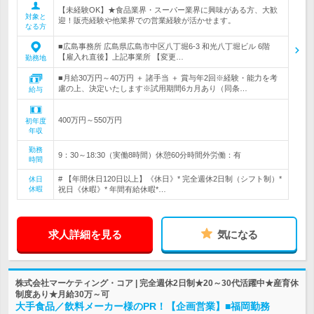
【未経験OK】★食品業界・スーパー業界に興味がある方、大歓
対象と
迎！販売経験や他業界での営業経験が活かせます。
なる方
■広島事務所 広島県広島市中区八丁堀6-3 和光八丁堀ビル 6階
【雇入れ直後】上記事業所 【変更…
勤務地
■月給30万円～40万円 ＋ 諸手当 ＋ 賞与年2回※経験・能力を考
慮の上、決定いたします※試用期間6カ月あり（同条…
給与
400万円～550万円
初年度
年収
勤務
9：30～18:30（実働8時間）休憩60分時間外労働：有
時間
# 【年間休日120日以上】《休日》* 完全週休2日制（シフト制）*
休日
休暇
祝日《休暇》* 年間有給休暇*…
求人詳細を見る
気になる
株式会社マーケティング・コア | 完全週休2日制★20～30代活躍中★産育休
制度あり★月給30万～可
大手食品／飲料メーカー様のPR！【企画営業】■福岡勤務