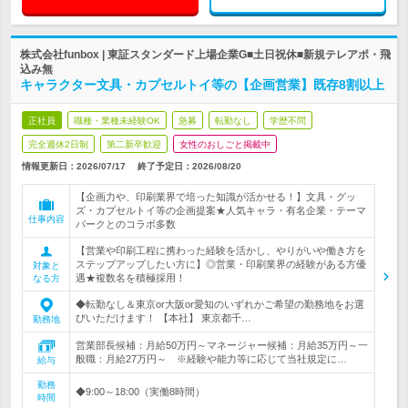
株式会社funbox | 東証スタンダード上場企業G■土日祝休■新規テレアポ・飛
込み無
キャラクター文具・カプセルトイ等の【企画営業】既存8割以上
正社員
職種・業種未経験OK
急募
転勤なし
学歴不問
完全週休2日制
第二新卒歓迎
女性のおしごと掲載中
情報更新日：2026/07/17
終了予定日：
2026/08/20
【企画力や、印刷業界で培った知識が活かせる！】文具・グッ
ズ・カプセルトイ等の企画提案★人気キャラ・有名企業・テーマ
仕事内容
パークとのコラボ多数
【営業や印刷工程に携わった経験を活かし、やりがいや働き方を
ステップアップしたい方に】◎営業・印刷業界の経験がある方優
対象と
遇★複数名を積極採用！
なる方
◆転勤なし＆東京or大阪or愛知のいずれかご希望の勤務地をお選
びいただけます！ 【本社】 東京都千…
勤務地
営業部長候補：月給50万円～マネージャー候補：月給35万円～一
般職：月給27万円～ ※経験や能力等に応じて当社規定に…
給与
勤務
◆9:00～18:00（実働8時間）
時間