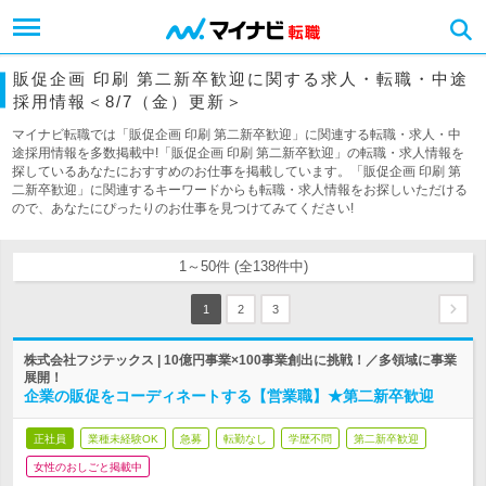
販促企画 印刷 第二新卒歓迎に関する求人・転職・中途
採用情報＜8/7（金）更新＞
マイナビ転職では「販促企画 印刷 第二新卒歓迎」に関連する転職・求人・中
途採用情報を多数掲載中!「販促企画 印刷 第二新卒歓迎」の転職・求人情報を
探しているあなたにおすすめのお仕事を掲載しています。「販促企画 印刷 第
二新卒歓迎」に関連するキーワードからも転職・求人情報をお探しいただける
ので、あなたにぴったりのお仕事を見つけてみてください!
1～50件 (全138件中)
1
2
3
株式会社フジテックス | 10億円事業×100事業創出に挑戦！／多領域に事業
展開！
企業の販促をコーディネートする【営業職】★第二新卒歓迎
正社員
業種未経験OK
急募
転勤なし
学歴不問
第二新卒歓迎
女性のおしごと掲載中