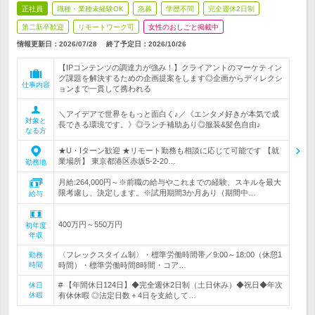
正社員
職種・業種未経験OK
急募
学歴不問
完全週休2日制
第二新卒歓迎
リモートワーク可
女性のおしごと掲載中
情報更新日：2026/07/28
終了予定日：
2026/10/26
【IPコンテンツの調達力が強み！】クライアントのマーケティン
グ課題を解決するための企画提案をします◎企画からディレクシ
仕事内容
ョンまで一貫して携われる
＼アイデアで世界をもっと面白く♪／《エンタメ好きが本気で成
対象と
長できる環境です。》◎ランチ補助あり◎服装&髪色自由♪
なる方
★U・Iターン歓迎 ★リモート勤務も相談に応じて可能です 【就
業場所】 東京都港区赤坂5-2-20…
勤務地
月給:264,000円～※前職の給与やこれまでの経験、スキルを最大
限考慮し、決定します。※試用期間3か月あり（期間中…
給与
400万円～550万円
初年度
年収
〈フレックスタイム制〉・標準労働時間帯／9:00～18:00（休憩1
勤務
時間
時間）・標準労働時間8時間・コア…
# 【年間休日124日】◆完全週休2日制（土日休み）◆祝日◆年次
休日
休暇
有休休暇 ◎法定日数＋4日を支給して…