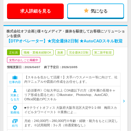
求人詳細を見る
気になる
株式会社オフ企画 | 様々なメディア・媒体を駆使してお客様にソリューショ
ンを提供
【DTPオペレーター】★完全週休2日制 ★AutoCADスキル歓迎
正社員
職種・業種未経験OK
急募
完全週休2日制
第二新卒歓迎
女性のおしごと掲載中
情報更新日：2026/04/07
終了予定日：
2026/10/05
【スキルを生かして活躍！】大手ハウスメーカー等に向けて、社
内マニュアルや図面の作成をお任せします。
仕事内容
《必須要件》◎短大卒以上 ◎34歳以下の方（若年層の長期キャ
リア形成を図るため）◎Illustrator、Photoshop、AutoCAD、
対象と
Office関連のPCスキル
なる方
■サテライトオフィス 大阪府大阪市北区大淀中1-1-88 梅田スカ
イビルタワーイースト ※業務によ…
勤務地
月給：240,000円～280,000円※年齢・経験・能力をもとに決定し
ます。※試用期間：3ヶ月（待遇変動なし）
給与