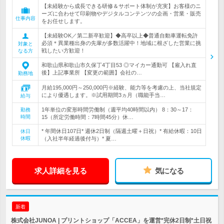
【未経験から成長できる研修＆サポート体制が充実】お客様のニ
ーズに合わせて印刷物やデジタルコンテンツの企画・営業・販売
仕事内容
をお任せします。
【未経験OK／第二新卒歓迎】◆高卒以上◆普通自動車運転免許
必須＊異業種出身の先輩が多数活躍中！地域に根ざした営業に挑
対象と
戦したい方歓迎！
なる方
和歌山県和歌山市久保丁4丁目53 ◎マイカー通勤可 【雇入れ直
後】上記事業所 【変更の範囲】会社の…
勤務地
月給195,000円～250,000円※経験、能力等を考慮の上、当社規定
により優遇します。※試用期間3ヵ月（職能手当…
給与
1年単位の変形時間労働制（週平均40時間以内） 8：30～17：
勤務
時間
15（所定労働時間：7時間45分）休…
* 年間休日107日* 週休2日制（隔週土曜＋日祝）* 有給休暇：10日
休日
休暇
（入社半年経過後付与）* 夏…
求人詳細を見る
気になる
新着
株式会社JUNOA | プリントショップ「ACCEA」を運営*完休2日制*土日祝