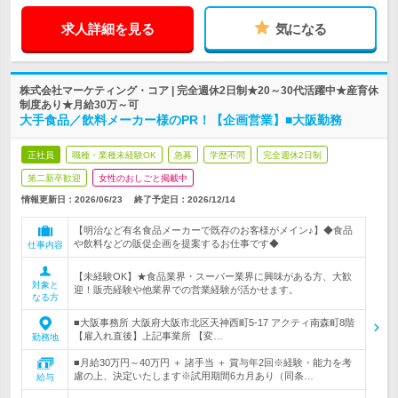
求人詳細を見る
気になる
株式会社マーケティング・コア | 完全週休2日制★20～30代活躍中★産育休
制度あり★月給30万～可
大手食品／飲料メーカー様のPR！【企画営業】■大阪勤務
正社員
職種・業種未経験OK
急募
学歴不問
完全週休2日制
第二新卒歓迎
女性のおしごと掲載中
情報更新日：2026/06/23
終了予定日：
2026/12/14
【明治など有名食品メーカーで既存のお客様がメイン♪】◆食品
や飲料などの販促企画を提案するお仕事です◆
仕事内容
【未経験OK】★食品業界・スーパー業界に興味がある方、大歓
対象と
迎！販売経験や他業界での営業経験が活かせます。
なる方
■大阪事務所 大阪府大阪市北区天神西町5-17 アクティ南森町8階
【雇入れ直後】上記事業所 【変…
勤務地
■月給30万円～40万円 ＋ 諸手当 ＋ 賞与年2回※経験・能力を考
慮の上、決定いたします※試用期間6カ月あり（同条…
給与