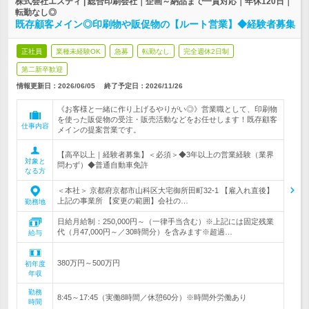
株式会社エスティ | 総合印刷会社｜企画～納品まで一貫対応｜年休120日｜
転勤なし◎
既存顧客メイン◎印刷物や販促物の【ルート営業】◆経験者募集
正社員
業種未経験OK
急募
転勤なし
完全週休2日制
第二新卒歓迎
情報更新日：2026/06/05
終了予定日：
2026/11/26
《お客様と一緒に作り上げるやりがい◎》営業職として、印刷物
を使った販促物の受注・販売活動などをお任せします！既存顧客
仕事内容
メインの提案営業です。
【高卒以上｜経験者募集】＜必須＞◆3年以上の営業経験（業界
対象と
問わず）◆普通自動車免許
なる方
＜本社＞ 京都府京都市山科区大宅御所田町32-1 【雇入れ直後】
上記の事業所 【変更の範囲】会社の…
勤務地
日給月給制：250,000円～（一律手当含む）※上記には固定残業
代（月47,000円～／30時間分）を含みます※超過…
給与
380万円～500万円
初年度
年収
勤務
8:45～17:45（実働8時間／休憩60分）※時間外労働あり
時間