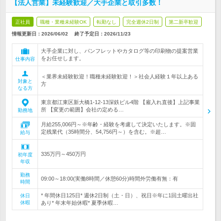
【法人営業】未経験歓迎／大手企業と取引多数！
正社員
職種・業種未経験OK
転勤なし
完全週休2日制
第二新卒歓迎
情報更新日：2026/06/02
終了予定日：
2026/11/23
大手企業に対し、パンフレットやカタログ等の印刷物の提案営業
をお任せします。
仕事内容
＜業界未経験歓迎！職種未経験歓迎！＞社会人経験１年以上ある
対象と
方
なる方
東京都江東区新大橋1-12-13深鉄ビル4階 【雇入れ直後】上記事業
所 【変更の範囲】会社の定める…
勤務地
月給255,006円～※年齢・経験を考慮して決定いたします。※固
定残業代（35時間分、54,756円～）を含む。※超…
給与
335万円～450万円
初年度
年収
勤務
09:00～18:00(実働8時間／休憩60分)時間外労働有無：有
時間
* 年間休日125日* 週休2日制（土・日）、祝日※年に1回土曜出社
休日
休暇
あり* 年末年始休暇* 夏季休暇…