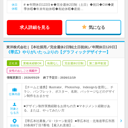
# ★年間休日122日★◆完全週休2日制（土日）◆祝日◆GW◆夏
休日
休暇
季休暇◆年末年始休暇◆有給休暇◆産前…
求人詳細を見る
気になる
東洋株式会社 | 【本社採用／完全週休2日制(土日祝休)／年間休日120日】
《帯広》やりがいたっぷりの【グラフィックデザイナー】
正社員
業種未経験OK
転勤なし
完全週休2日制
第二新卒歓迎
女性のおしごと掲載中
情報更新日：2026/05/29
終了予定日：
2026/11/19
【チームと連携】Illustrator、Photoshop、Indesignを使用し、チ
ラシ、パンフレット、ポスター、名刺、パッケージなどのデザイ
仕事内容
ン制作をおまかせ
■デザイン制作実務経験をお持ちの方 ■マネジメント経験があ
対象と
る、または、やってみたい方
なる方
【帯広本社募集／U・Iターン歓迎】 ■帯広本社：北海道帯広市西
10条南9丁目7番地 【雇入れ直後】…
勤務地