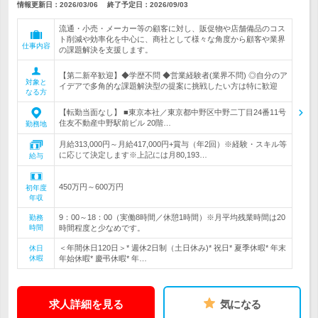
情報更新日：2026/03/06
終了予定日：
2026/09/03
流通・小売・メーカー等の顧客に対し、販促物や店舗備品のコス
ト削減や効率化を中心に、商社として様々な角度から顧客や業界
仕事内容
の課題解決を支援します。
【第二新卒歓迎】◆学歴不問 ◆営業経験者(業界不問) ◎自分のア
対象と
イデアで多角的な課題解決型の提案に挑戦したい方は特に歓迎
なる方
【転勤当面なし】 ■東京本社／東京都中野区中野二丁目24番11号
住友不動産中野駅前ビル 20階…
勤務地
月給313,000円～月給417,000円+賞与（年2回）※経験・スキル等
に応じて決定します※上記には月80,193…
給与
450万円～600万円
初年度
年収
9：00～18：00（実働8時間／休憩1時間）※月平均残業時間は20
勤務
時間
時間程度と少なめです。
＜年間休日120日＞* 週休2日制（土日休み)* 祝日* 夏季休暇* 年末
休日
休暇
年始休暇* 慶弔休暇* 年…
求人詳細を見る
気になる