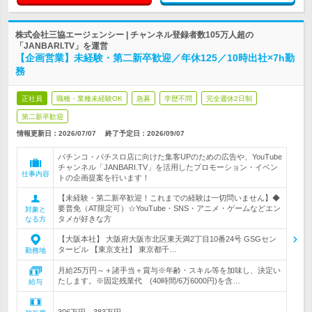
株式会社三協エージェンシー | チャンネル登録者数105万人超の
「JANBARI.TV」を運営
【企画営業】未経験・第二新卒歓迎／年休125／10時出社×7h勤
務
正社員
職種・業種未経験OK
急募
学歴不問
完全週休2日制
第二新卒歓迎
情報更新日：2026/07/07
終了予定日：
2026/09/07
パチンコ・パチスロ店に向けた集客UPのための広告や、YouTube
チャンネル「JANBARI.TV」を活用したプロモーション・イベン
仕事内容
トの企画提案を行います！
【未経験・第二新卒歓迎！これまでの経験は一切問いません】◆
要普免（AT限定可）☆YouTube・SNS・アニメ・ゲームなどエン
対象と
タメが好きな方
なる方
【大阪本社】 大阪府大阪市北区東天満2丁目10番24号 GSGセン
タービル 【東京支社】 東京都千…
勤務地
月給25万円～＋諸手当＋賞与※年齢・スキル等を加味し、決定い
たします。※固定残業代 (40時間/6万6000円)を含…
給与
306万円～383万円