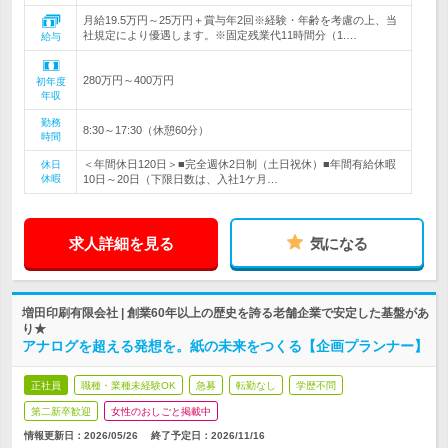
月給19.5万円～25万円＋賞与年2回※経験・年齢を考慮の上、当
社規定により優遇します。※固定残業代11時間分（1.…
給与
280万円～400万円
初年度
年収
勤務
8:30～17:30（休憩60分）
時間
＜年間休日120日＞■完全週休2日制（土日祝休）■年間有給休暇
休日
休暇
10日～20日（下限日数は、入社1ケ月…
求人詳細を見る
気になる
増田印刷有限会社 | 創業60年以上の歴史を誇る老舗企業で安定した基盤があ
り★
アナログを超える発想を。紙の未来をつくる【企画プランナー】
正社員
職種・業種未経験OK
急募
転勤なし
学歴不問
第二新卒歓迎
女性のおしごと掲載中
情報更新日：2026/05/26
終了予定日：
2026/11/16