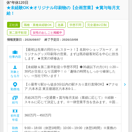
休*年休120日
★未経験OK★オリジナル印刷物の【企画営業】★賞与毎月支
給！
正社員
職種・業種未経験OK
急募
学歴不問
完全週休2日制
第二新卒歓迎
女性のおしごと掲載中
情報更新日：2026/08/07
終了予定日：
2026/10/08
【最初は先輩の同行からスタート！】名刺やショップカード、オ
リジナルグッズ印刷等の営業。まずは既存顧客対応を中心に担当
仕事内容
します。★充実の研修あり
【未経験＆第二新卒歓迎☆学歴不問】◆35歳以下の方(※) ☆20～
30代が主役となり活躍中！☆「趣味の時間もしっかり確保した
対象と
い」⇒当社で叶います！
なる方
【☆最寄り駅から徒歩3分以内の駅チカ☆直行直帰OK】 ■アクセ
ア 六本木店 東京都港区六本木6-1…
勤務地
月給26万円～+交通費＋賞与毎月支給（業績に応じて）※経験・
スキルに応じて決定します。※一律営業手当を含みます。※固…
給与
360万円～450万円
初年度
年収
9:00～18:00（休憩1時間）10:00～19:00（休憩1時間）※業務の
勤務