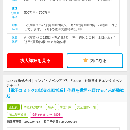
500万円～750万円
初年度
年収
1か月単位の変形労働時間制で、月の総労働時間を174時間以内と
勤務
時間
しています。（1日の標準労働時間は8時…
# 《年間休日125日＋有給休暇》* 完全週休２日制（土日休み）*
休日
休暇
祝日* 夏季休暇* 年末年始休暇…
求人詳細を見る
気になる
taskey株式会社 | マンガ・ノベルアプリ『peep』を運営するエンタメベン
チャー！
【電子コミックの販促企画営業】作品を世界へ届ける／未経験歓
迎
正社員
業種未経験OK
急募
学歴不問
完全週休2日制
第二新卒歓迎
女性のおしごと掲載中
情報更新日：2026/04/13
終了予定日：
2026/09/14