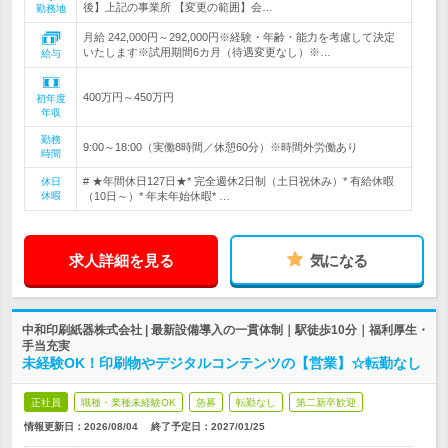
後】上記の事業所 【変更の範囲】会…
勤務地
月給 242,000円～292,000円※経験・年齢・能力を考慮して決定
いたします※試用期間6カ月（待遇変更なし）※…
給与
400万円～450万円
初年度
年収
勤務
9:00～18:00（実働8時間／休憩60分）※時間外労働あり
時間
# ★年間休日127日★* 完全週休2日制（土日祝休み）* 有給休暇
休日
休暇
（10日～）* 年末年始休暇* …
求人詳細を見る
気になる
中和印刷紙器株式会社 | 最新設備導入の一貫体制｜駅徒歩10分｜福利厚生・
手当充実
未経験OK！印刷物やデジタルコンテンツの【営業】☆転勤なし
正社員
職種・業種未経験OK
急募
転勤なし
第二新卒歓迎
情報更新日：2026/08/04
終了予定日：
2027/01/25