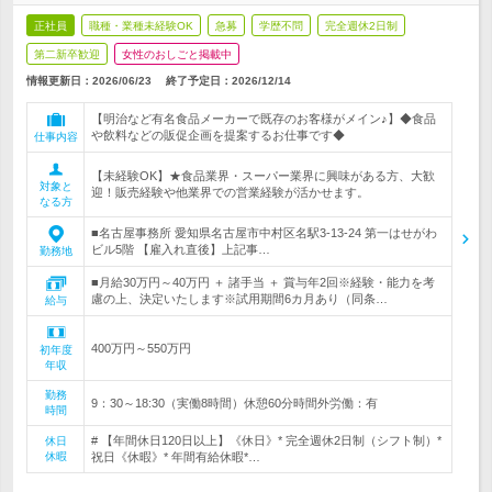
正社員
職種・業種未経験OK
急募
学歴不問
完全週休2日制
第二新卒歓迎
女性のおしごと掲載中
情報更新日：2026/06/23
終了予定日：
2026/12/14
【明治など有名食品メーカーで既存のお客様がメイン♪】◆食品
や飲料などの販促企画を提案するお仕事です◆
仕事内容
【未経験OK】★食品業界・スーパー業界に興味がある方、大歓
対象と
迎！販売経験や他業界での営業経験が活かせます。
なる方
■名古屋事務所 愛知県名古屋市中村区名駅3-13-24 第一はせがわ
ビル5階 【雇入れ直後】上記事…
勤務地
■月給30万円～40万円 ＋ 諸手当 ＋ 賞与年2回※経験・能力を考
慮の上、決定いたします※試用期間6カ月あり（同条…
給与
400万円～550万円
初年度
年収
勤務
9：30～18:30（実働8時間）休憩60分時間外労働：有
時間
# 【年間休日120日以上】《休日》* 完全週休2日制（シフト制）*
休日
休暇
祝日《休暇》* 年間有給休暇*…