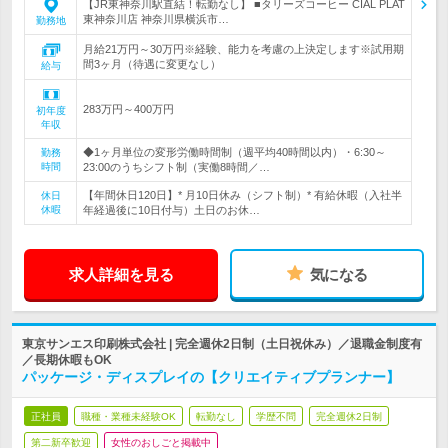
【JR東神奈川駅直結！転勤なし】 ■タリーズコーヒー CIAL PLAT
東神奈川店 神奈川県横浜市…
勤務地
月給21万円～30万円※経験、能力を考慮の上決定します※試用期
間3ヶ月（待遇に変更なし）
給与
283万円～400万円
初年度
年収
◆1ヶ月単位の変形労働時間制（週平均40時間以内）・6:30～
勤務
時間
23:00のうちシフト制（実働8時間／…
【年間休日120日】* 月10日休み（シフト制）* 有給休暇（入社半
休日
休暇
年経過後に10日付与）土日のお休…
求人詳細を見る
気になる
東京サンエス印刷株式会社 | 完全週休2日制（土日祝休み）／退職金制度有
／長期休暇もOK
パッケージ・ディスプレイの【クリエイティブプランナー】
正社員
職種・業種未経験OK
転勤なし
学歴不問
完全週休2日制
第二新卒歓迎
女性のおしごと掲載中