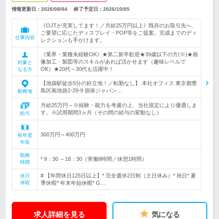
情報更新日：2026/08/04
終了予定日：
2026/10/05
《OJTが充実してます！／月給25万円以上》既存のお取引先へ、
ご要望に応じたディスプレイ・POP等をご提案。完成までのディ
仕事内容
レクションも手がけます。
《業界・業種未経験OK》★第二新卒歓迎★39歳以下の方(※)★画
像加工・製図等のスキルがあれば活かせます（趣味レベルで
対象と
OK）★20代～30代も活躍中！
なる方
【池袋駅徒歩5分の好立地！／転勤なし】 本社オフィス 東京都豊
島区南池袋2-29-9 損保ジャパン…
勤務地
月給25万円～※経験・能力を考慮の上、当社規定により優遇しま
す。※試用期間3ヵ月（その間の給与の変動なし）
給与
300万円～400万円
初年度
年収
勤務
* 9：30 ～18：30（実働8時間／休憩1時間）
時間
# 【年間休日125日以上】* 完全週休2日制（土日休み）* 祝日* 夏
休日
休暇
季休暇* 年末年始休暇* G…
求人詳細を見る
気になる