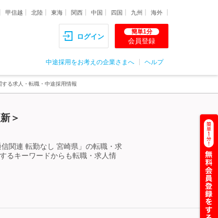
甲信越
北陸
東海
関西
中国
四国
九州
海外
簡単1分
ログイン
会員登録
中途採用をお考えの企業さまへ
ヘルプ
に関する求人・転職・中途採用情報
更新＞
信関連 転勤なし 宮崎県」の転職・求
連するキーワードからも転職・求人情