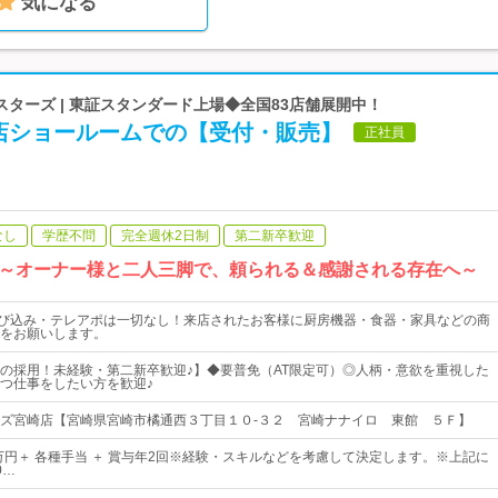
気になる
ターズ | 東証スタンダード上場◆全国83店舗展開中！
店ショールームでの【受付・販売】
正社員
なし
学歴不問
完全週休2日制
第二新卒歓迎
～オーナー様と二人三脚で、頼られる＆感謝される存在へ～
飛び込み・テレアポは一切なし！来店されたお客様に厨房機器・食器・家具などの商
をお願いします。
の採用！未経験・第二新卒歓迎♪】◆要普免（AT限定可）◎人柄・意欲を重視した
つ仕事をしたい方を歓迎♪
ズ宮崎店【宮崎県宮崎市橘通西３丁目１０‐３２ 宮崎ナナイロ 東館 ５Ｆ】
0万円＋ 各種手当 ＋ 賞与年2回※経験・スキルなどを考慮して決定します。※上記に
0…