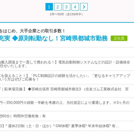
1
2
3
4
1件〜50件（全156件中）
様をはじめ、大手企業との取引多数！
充実 ◆原則転勤なし！宮崎県都城市勤務
正社員
地搬入調達まで一貫して携われる！】電気自動制御システムなどの設計・設備保全
任せいたします。
LCを扱えること！】「PLC制御設計の経験を活かしたい」「更なるキャリアアップ
いう方はぜひご応募を！
可｜駐車場完備 】 ◆宮崎出張所 宮崎県都城市都北3 （住友ゴム工業株式会社 宮
00円～350,000円※経験・年齢を考慮の上、当社規定により優遇します。※3ヶ月の
（休憩60分）時間外労働有無：有
0日】* 週休2日制（土・日・ほか）* GW休暇* 夏季休暇* 年末年始休暇* 有…