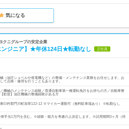
気になる
トヨクニグループの安定企業
エンジニア】★年休124日★転勤なし
正社員
械（油圧ショベルや発電機など）の整備・メンテナンス業務をお任せします。お
して点検・修理を行うこともあります。
／機械のメンテナンス経験／普通自動車第一種運転免許をお持ちの方／自動車整
【歓迎】油圧機械の整備経験がある方
東臼杵郡門川町加草122-12 ※マイカー通勤可（無料駐車場あり） ※転勤なし
一律手当1万円を含む。※経験・能力を考慮の上決定します。※試用期間3ヶ月（待