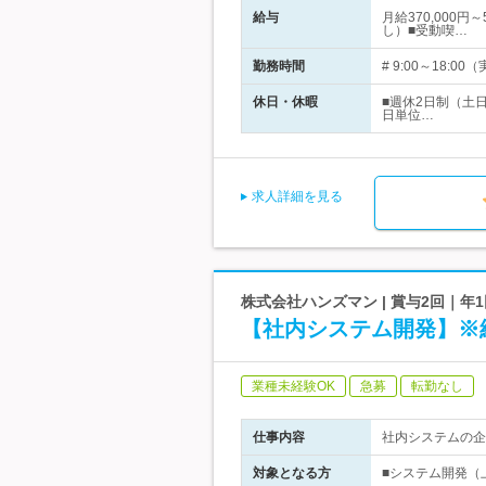
給与
月給370,000
し）■受動喫…
勤務時間
# 9:00～18
休日・休暇
■週休2日制（土
日単位…
求人詳細を見る
株式会社ハンズマン | 賞与2回｜年
【社内システム開発】※経
業種未経験OK
急募
転勤なし
仕事内容
社内システムの企
対象となる方
■システム開発（