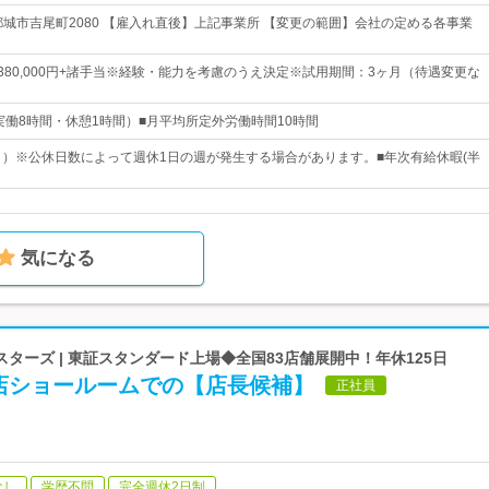
都城市吉尾町2080 【雇入れ直後】上記事業所 【変更の範囲】会社の定める各事業
円～380,000円+諸手当※経験・能力を考慮のうえ決定※試用期間：3ヶ月（待遇変更な
:00（実働8時間・休憩1時間）■月平均所定外労働時間10時間
日）※公休日数によって週休1日の週が発生する場合があります。■年次有給休暇(半
気になる
ターズ | 東証スタンダード上場◆全国83店舗展開中！年休125日
店ショールームでの【店長候補】
正社員
なし
学歴不問
完全週休2日制