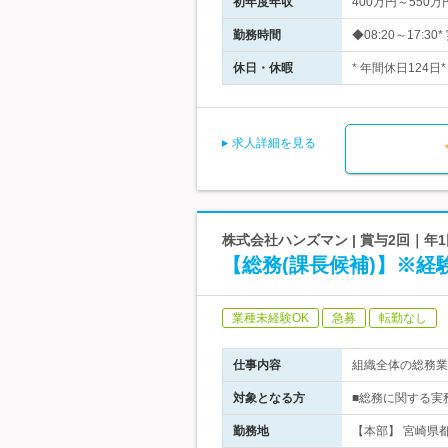
初年度年収
400万円～550万
勤務時間
◆08:20～17:
休日・休暇
* 年間休日124
求人詳細を見る
株式会社ハンズマン | 賞与2回｜年
【総務(課長候補)】※経
業種未経験OK
急募
転勤なし
仕事内容
組織全体の総務業
対象となる方
■総務に関する実
勤務地
【本部】 宮崎県都