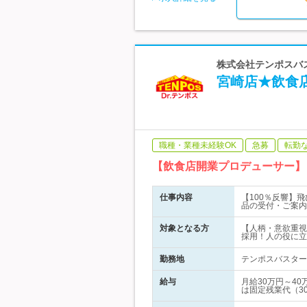
株式会社テンポスバス
宮崎店★飲食
職種・業種未経験OK
急募
転勤
【飲食店開業プロデューサー】
仕事内容
【100％反響】
品の受付・ご案内
対象となる方
【人柄・意欲重視
採用！人の役に立
勤務地
テンポスバスター
給与
月給30万円～4
は固定残業代（3