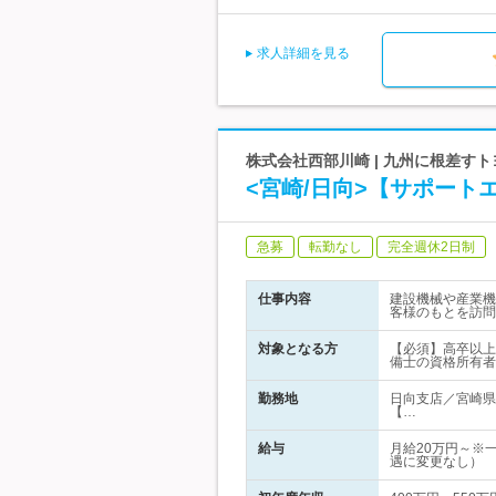
求人詳細を見る
株式会社西部川崎 | 九州に根差す
<宮崎/日向>【サポート
急募
転勤なし
完全週休2日制
仕事内容
建設機械や産業機
客様のもとを訪問
対象となる方
【必須】高卒以上
備士の資格所有者
勤務地
日向支店／宮崎県
【…
給与
月給20万円～※
遇に変更なし）