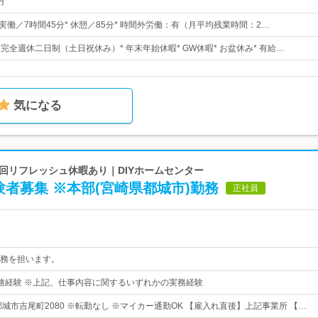
円
30* 実働／7時間45分* 休憩／85分* 時間外労働：有（月平均残業時間：2…
日* 完全週休二日制（土日祝休み）* 年末年始休暇* GW休暇* お盆休み* 有給…
気になる
1回リフレッシュ休暇あり｜DIYホームセンター
験者募集 ※本部(宮崎県都城市)勤務
正社員
務を担います。
務経験 ※上記、仕事内容に関するいずれかの実務経験
城市吉尾町2080 ※転勤なし ※マイカー通勤OK 【雇入れ直後】上記事業所 【…