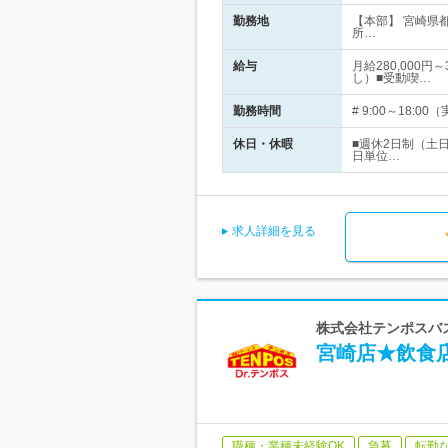
勤務地
【本部】 宮崎県
所…
給与
月給280,000
し）■受動喫…
勤務時間
# 9:00～18
休日・休暇
■週休2日制（土
日単位…
求人詳細を見る
株式会社テンポスバス
宮崎店★飲食
職種・業種未経験OK
急募
転勤