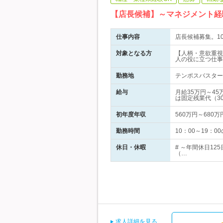
【店長候補】～マネジメント経
仕事内容
店長候補募集。1
対象となる方
【人柄・意欲重視
人の役に立つ仕事
勤務地
テンポスバスター
給与
月給35万円～4
は固定残業代（3
初年度年収
560万円～680万
勤務時間
10：00～19：
休日・休暇
# ～年間休日1
（…
求人詳細を見る