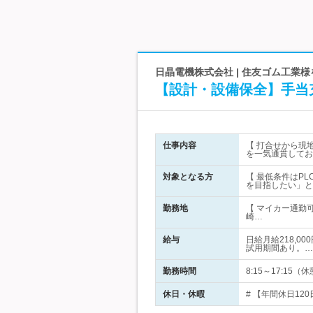
日晶電機株式会社 | 住友ゴム工業
【設計・設備保全】手当
仕事内容
【 打合せから現
を一気通貫してお
対象となる方
【 最低条件はP
を目指したい」と
勤務地
【 マイカー通勤
崎…
給与
日給月給218,0
試用期間あり。…
勤務時間
8:15～17:15
休日・休暇
# 【年間休日12