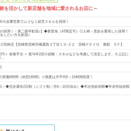
験を活かして新店舗を地域に愛されるお店に～
00％反響営業でムリなく経営スキルを習得！
の採用！・第二新卒歓迎♪】◆要普免（AT限定可）◎人柄・意欲を重視した採用！
をしたい方を歓迎♪
ズ宮崎店【宮崎県宮崎市橘通西３丁目１０‐３２ 宮崎ナナイロ 東館 ５Ｆ】
5万円＋ 各種手当 ＋ 賞与年2回※経験・スキルなどを考慮して決定します。※上記に
0…
円
00の実働8時間（休憩1時間）☆残業は月平均5～15時間程度！
25日～◆完全週休2日制（シフト制／月8～10日休み）◆年次有給休暇◆年末年始休暇