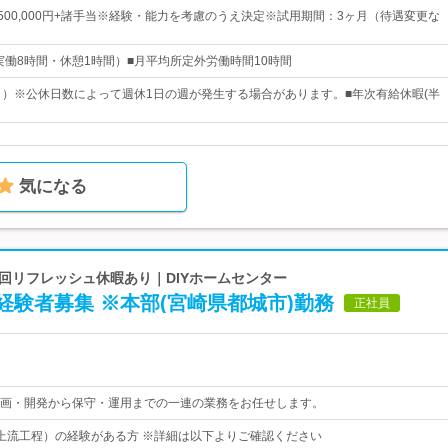
円～500,000円+諸手当※経験・能力を考慮のうえ決定※試用期間：3ヶ月（待遇変更な
:00（実働8時間・休憩1時間）■月平均所定外労働時間10時間
日）※公休日数によって週休1日の週が発生する場合があります。■年次有給休暇(半
気になる
1回リフレッシュ休暇あり｜DIYホームセンター
験者募集 ※本部(宮崎県都城市)勤務
正社員
画・開発から保守・運用までの一連の業務をお任せします。
上流工程）の経験がある方 ※詳細は以下よりご確認ください