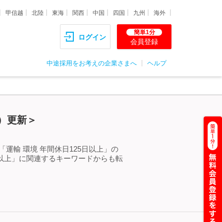
甲信越
北陸
東海
関西
中国
四国
九州
海外
簡単1分
ログイン
会員登録
中途採用をお考えの企業さまへ
ヘルプ
金）更新＞
運輸 環境 年間休日125日以上」の
日以上」に関連するキーワードからも転