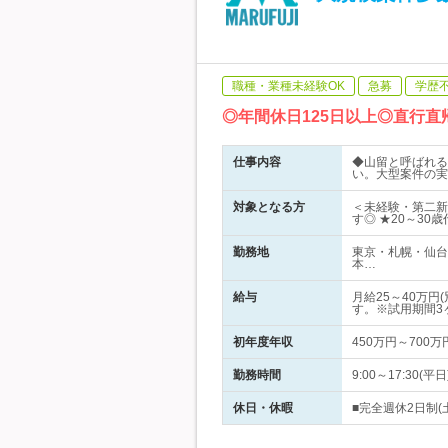
職種・業種未経験OK
急募
学歴
◎年間休日125日以上◎直行
仕事内容
◆山留と呼ばれる
い。大型案件の実
対象となる方
＜未経験・第二新
す◎ ★20～30
勤務地
東京・札幌・仙台
本…
給与
月給25～40万
す。※試用期間3
初年度年収
450万円～700万
勤務時間
9:00～17:3
休日・休暇
■完全週休2日制(