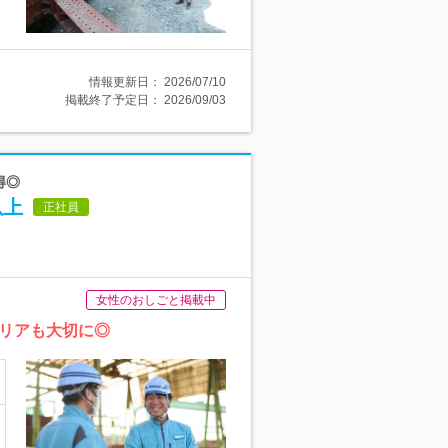
情報更新日：
2026/07/10
掲載終了予定日：
2026/09/03
得◎
以上
正社員
女性のおしごと掲載中
リアも大切に◎