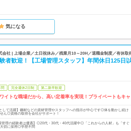
気になる
会社 | 上場企業／土日祝休み／残業月10～20H／退職金制度／有休取
験者歓迎！【工場管理スタッフ】年間休日125日
不問
完全週休2日制
第二新卒歓迎
ワイトな職場だから、高い定着率を実現！プライベートもキャ
"として活躍】鋼材などの資材管理やスタッフへの指示が中心です◎体を動かし続け
せん◎資格の取得を会社がサポート！
場管理の経験者は優遇】◎20代・30代・40代活躍中◎「これからの人材」も「すぐ
大切に採用◎学歴不問