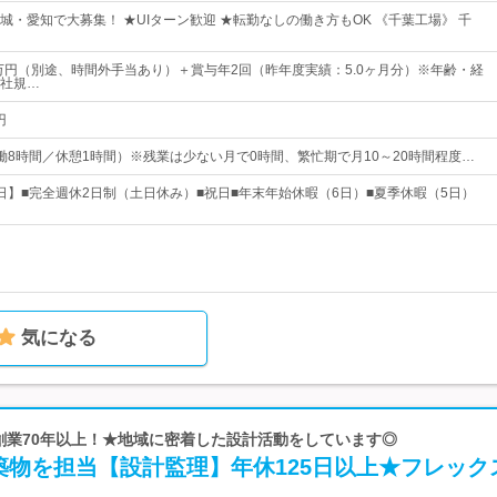
城・愛知で大募集！ ★UIターン歓迎 ★転勤なしの働き方もOK 《千葉工場》 千
6万円（別途、時間外手当あり）＋賞与年2回（昨年度実績：5.0ヶ月分）※年齢・経
社規…
円
0（実働8時間／休憩1時間）※残業は少ない月で0時間、繁忙期で月10～20時間程度…
25日】■完全週休2日制（土日休み）■祝日■年末年始休暇（6日）■夏季休暇（5日）
気になる
 創業70年以上！★地域に密着した設計活動をしています◎
築物を担当【設計監理】年休125日以上★フレック