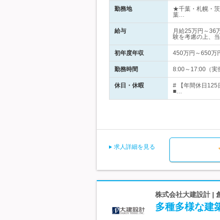
勤務地
★千葉・札幌・茨
葉…
給与
月給25万円～3
験を考慮の上、当
初年度年収
450万円～650万
勤務時間
8:00～17:0
休日・休暇
# 【年間休日1
■…
求人詳細を見る
株式会社大建設計 |
多種多様な建