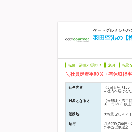
ゲートグルメジャパン
羽田空港の【
職種・業種未経験OK
急募
転勤
＼社員定着率90％・有休取得率
仕事内容
《1回あたり15
を機内へ届けるた
対象となる方
【未経験・第二新
★年間140日以
勤務地
★転勤なし＆マイカ
給与
月給259,700
外手当は別途全…