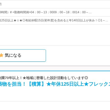
円
時間）# <勤務時間例>04：00～13：0009：00～18：0014：00～…
125日以上★☆★◎有給休暇15日(初年度)を含めると年140日以上が休み！◎1～…
気になる
 創業70年以上！★地域に密着した設計活動をしています◎
築物を担当！【積算】★年休125日以上★フレック