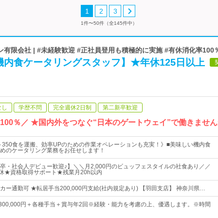
1
2
3
1件〜50件（全145件中）
有限会社 | #未経験歓迎 #正社員登用も積極的に実施 #有休消化率100
機内食ケータリングスタッフ】★年休125日以上
なし
学歴不問
完全週休2日制
第二新卒歓迎
100％／ ★国内外をつなぐ“日本のゲートウェイ”で働きませ
0～350食を運搬、効率UPのための作業オペレーションも充実！》■美味しい機内食
めのケータリング業務をお任せします！
卒・社会人デビュー歓迎♪】＼＼月2,000円のビュッフェスタイルの社食あり／／
上休★資格取得サポート★残業月20h以内
ー通勤可 ★転居手当200,000円支給(社内規定あり) 【羽田支店】 神奈川県…
円～300,000円＋各種手当＋賞与年2回※経験・能力を考慮の上、優遇します。※時間