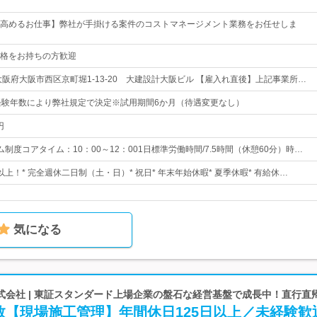
高めるお仕事】弊社が手掛ける案件のコストマネージメント業務をお任せしま
格をお持ちの方歓迎
大阪府大阪市西区京町堀1-13-20 大建設計大阪ビル 【雇入れ直後】上記事業所…
経験年数により弊社規定で決定※試用期間6か月（待遇変更なし）
円
制度コアタイム：10：00～12：001日標準労働時間/7.5時間（休憩60分）時…
日以上！* 完全週休二日制（土・日）* 祝日* 年末年始休暇* 夏季休暇* 有給休…
気になる
会社 | 東証スタンダード上場企業の盤石な経営基盤で成長中！直行直
数【現場施工管理】年間休日125日以上／未経験歓