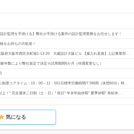
設計監理を手掛ける】弊社が手掛ける案件の設計監理業務をお任せします！
格をお持ちの方歓迎！
大阪府大阪市西区京町堀1-13-20 大建設計大阪ビル 【雇入れ直後】上記事業所…
経験年数により弊社規定で決定※試用期間6か月（待遇変更なし）
円
制度コアタイム：10：00～12：001日標準労働時間/7.5時間（休憩60分）時…
日以上！* 完全週休二日制（土・日）* 祝日* 年末年始休暇* 夏季休暇* 有給休…
気になる