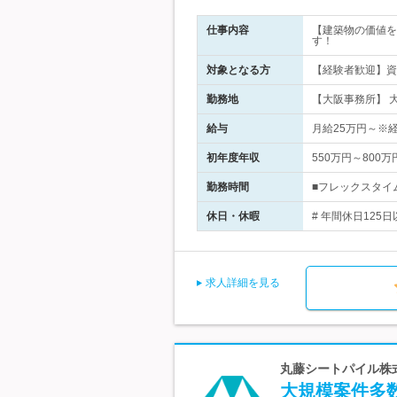
仕事内容
【建築物の価値を
す！
対象となる方
【経験者歓迎】資
勤務地
【大阪事務所】 
給与
月給25万円～※
初年度年収
550万円～800万
勤務時間
■フレックスタイム
休日・休暇
# 年間休日125
求人詳細を見る
丸藤シートパイル株式
大規模案件多