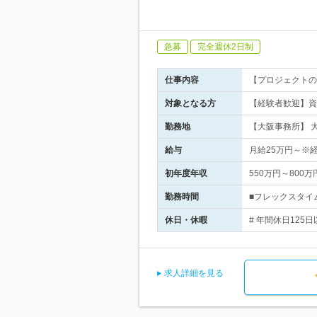
急募
完全週休2日制
仕事内容
【プロジェクトの
対象となる方
【経験者歓迎】資
勤務地
【大阪事務所】 
給与
月給25万円～※
初年度年収
550万円～800万
勤務時間
■フレックスタイム
休日・休暇
# 年間休日125
求人詳細を見る