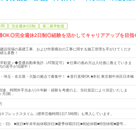
不問
完全週休2日制
第二新卒歓迎
直帰OK◎完全週休2日制◎経験を活かしてキャリアアップを目指
建設現場の基礎工事、および作業構台の工事に関する施工管理を手がけてくださ
績も多数！
卒歓迎＞◆普通自動車免許（AT限定可）★仕事の進め方は入社後に教えていきま
歳代の若手が活躍中！
・埼玉・名古屋・大阪の拠点で募集中！ ★直行直帰OK ■本社 東京都中央区日本橋
円(別途、時間外手当あり)※年齢・経験を考慮の上、当社規定により決定いたしま
ヶ月(期…
円
0(平日)※フレックスタイム（標準労働時間1日7.5時間）も導入しています。
土・日) ■祝日■年末年始休暇(6日)■夏季休暇(5日)■有給休暇■特別休暇■慶弔…