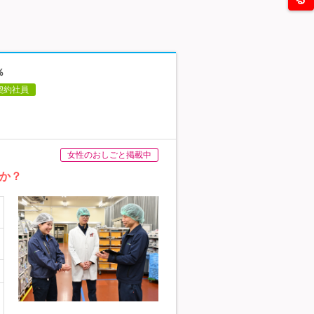
％
契約社員
女性のおしごと掲載中
んか？