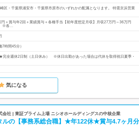
崎区・千葉県浦安市・千葉県市原市のいずれかの配属となります。 特需京浜営業
8万円＋賞与年2回＋業績賞与＋各種手当【初年度想定月収】月収27万円～36万円
）※各…
円
実働7時間45分）
日★完全週休2日制（土日休み） ※休日出勤があった場合は代休を取得祝日夏季・
気になる
会社 | 東証プライム上場 ニシオホールディングスの中核企業
ルの【事務系総合職】★年122休★賞与4.7ヶ月