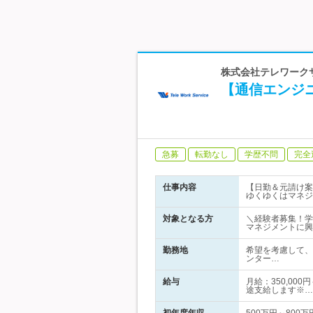
株式会社テレワーク
【通信エンジ
急募
転勤なし
学歴不問
完全
仕事内容
【日勤＆元請け案
ゆくゆくはマネジ
対象となる方
＼経験者募集！学
マネジメントに興
勤務地
希望を考慮して、
ンター…
給与
月給：350,00
途支給します※…