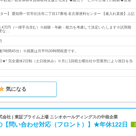
卒歓迎／教育体制＆資格取得支援が充実】◆販売サービスや工場での経験◆普通
ター】 愛知県一宮市伝法寺二丁目17番地 名古屋便利センター 【雇入れ直後】上記
～43.4万円（一律手当含む）※経験・年齢・能力を考慮して決定いたします※試用期
更な…
円
0（実働7時間45分）※残業は月平均30時間程度です。
22日★* 完全週休2日制（土日祝休み）※月に1回程土曜出社や営業所により祝日を当
気になる
会社 | 東証プライム上場 ニシオホールディングスの中核企業
の【問い合わせ対応（フロント）】★年休122日