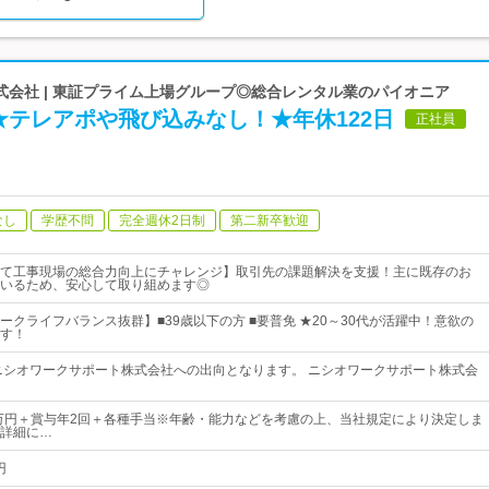
式会社 | 東証プライム上場グループ◎総合レンタル業のパイオニア
★テレアポや飛び込みなし！★年休122日
正社員
なし
学歴不問
完全週休2日制
第二新卒歓迎
て工事現場の総合力向上にチャレンジ】取引先の課題解決を支援！主に既存のお
いるため、安心して取り組めます◎
ークライフバランス抜群】■39歳以下の方 ■要普免 ★20～30代が活躍中！意欲の
す！
ニシオワークサポート株式会社への出向となります。 ニシオワークサポート株式会
7万円＋賞与年2回＋各種手当※年齢・能力などを考慮の上、当社規定により決定しま
詳細に…
円