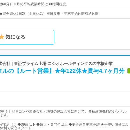
0（休憩60分）※月の平均残業時間は30時間程度。
日★完全週休2日制（土日休み）祝日夏季・年末年始休暇有給休暇
気になる
会社 | 東証プライム上場 ニシオホールディングスの中核企業
ルの【ルート営業】★年122休★賞与4.7ヶ月分
活躍中！】ゼネコンや道路会社・地域の建設会社に向けて、各種建設機材のレンタル
ます。
卒歓迎！】◆39歳以下 ◆短大・専門卒以上 ◆要普通自動車免許 ★手厚い研修によ
体制で安心スタート！