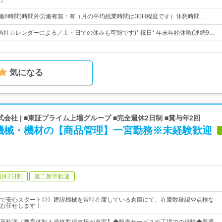
円
:00(実働8時間)時間外労働有無：有（月の平均残業時間は30H程度です）休憩時間…
(当社カレンダーによる／土・日での休みも可能です)* 祝日* 年末年始休暇(連続9…
気になる
会社 | ■東証プライム上場グループ ■完全週休2日制 ■賞与年2回
機械・機材の【商品管理】一宮勤務※未経験歓迎
週休2日制
第二新卒歓迎
で安心スタート◎》建設機械を常時在庫している倉庫にて、在庫数確認や点検な
お任せします！