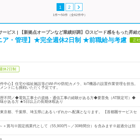
1
2
1件〜50件（全62件中）
サービス | 【新拠点オープンなど業績好調】◎スピード感をもった昇給
ニア・管理】★完全週休2日制 ★前職給与考慮
正
週休2日制
件中心】住宅や福祉施設等のWi-Fiや防犯カメラ、IoT機器の設置作業管理を担当。
メントにも挑戦いただく予定です。
歴不問／◆電気工事士の資格・通信工事の経験がある方◆要普免（AT限定可）◆
味がある方 ★5日以上の長期休暇あり
東京都、千葉県、埼玉県にある いずれかへ配属となります。 【首都圏サービスセ
0円～＋賞与※固定残業代として（55,900円～／30時間分）を含みます※超過分は別