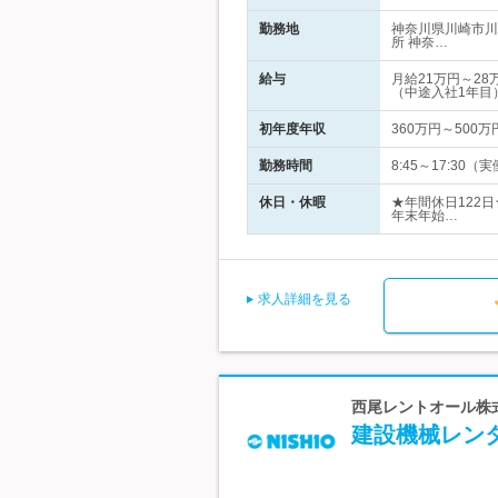
勤務地
神奈川県川崎市川
所 神奈…
給与
月給21万円～2
（中途入社1年目
初年度年収
360万円～500万
勤務時間
8:45～17:30（
休日・休暇
★年間休日122
年末年始…
求人詳細を見る
西尾レントオール株式
建設機械レンタ