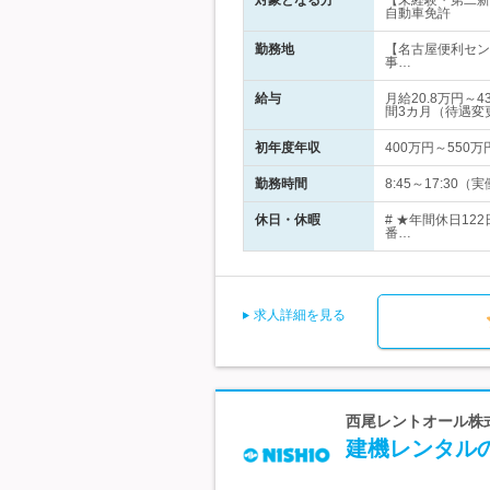
対象となる方
【未経験・第二新
自動車免許
勤務地
【名古屋便利セン
事…
給与
月給20.8万円
間3カ月（待遇変
初年度年収
400万円～550万
勤務時間
8:45～17:3
休日・休暇
# ★年間休日1
番…
求人詳細を見る
西尾レントオール株式
建機レンタル