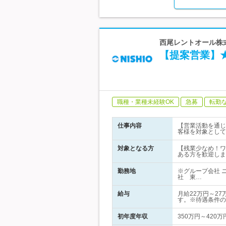
西尾レントオール株
【提案営業】
職種・業種未経験OK
急募
転勤
仕事内容
【営業活動を通じ
客様を対象として
対象となる方
【残業少なめ！ワ
ある方を歓迎しま
勤務地
※グループ会社 
社 東…
給与
月給22万円～2
す。※待遇条件の
初年度年収
350万円～420万