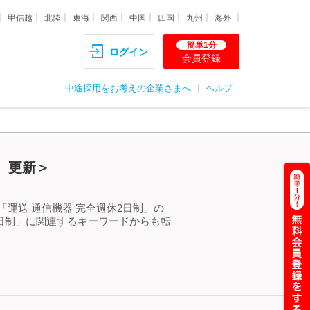
甲信越
北陸
東海
関西
中国
四国
九州
海外
簡単1分
ログイン
会員登録
中途採用をお考えの企業さまへ
ヘルプ
）更新＞
運送 通信機器 完全週休2日制」の
日制」に関連するキーワードからも転