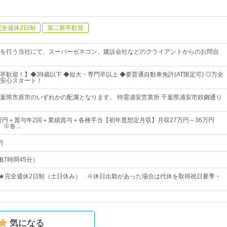
完全週休2日制
第二新卒歓迎
を行う当社にて、スーパーゼネコン、建設会社などのクライアントからのお問合
卒歓迎！】◆39歳以下 ◆短大・専門卒以上 ◆要普通自動車免許(AT限定可) ◎万全
安心スタート！
葉県市原市のいずれかの配属となります。 特需浦安営業所 千葉県浦安市鉄鋼通り
8万円＋賞与年2回＋業績賞与＋各種手当【初年度想定月収】月収27万円～36万円
）※各…
円
実働7時間45分）
日★完全週休2日制（土日休み） ※休日出勤があった場合は代休を取得祝日夏季・
気になる