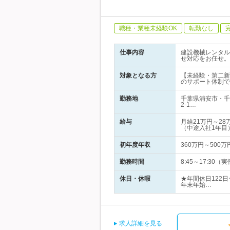
職種・業種未経験OK
転勤なし
仕事内容
建設機械レンタル
せ対応をお任せ。
対象となる方
【未経験・第二新
のサポート体制で
勤務地
千葉県浦安市・千
2-1…
給与
月給21万円～2
（中途入社1年目
初年度年収
360万円～500万
勤務時間
8:45～17:30（
休日・休暇
★年間休日122
年末年始…
求人詳細を見る