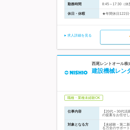
勤務時間
8:45～17:3
休日・休暇
★年間休日122
求人詳細を見る
西尾レントオール株式
建設機械レンタ
職種・業種未経験OK
仕事内容
【20代～30代
の提案をお任せし
対象となる方
【未経験・第二新
る万全のサポート