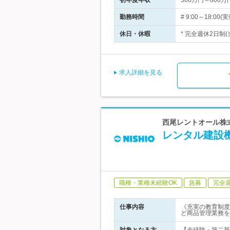
初年度年収
500万円～800万
勤務時間
# 9:00～18
休日・休暇
* 完全週休2日制
求人詳細を見る
西尾レントオール株式
レンタル建設
職種・業種未経験OK
急募
完全
仕事内容
《充実の教育制度
ど商品管理業務を