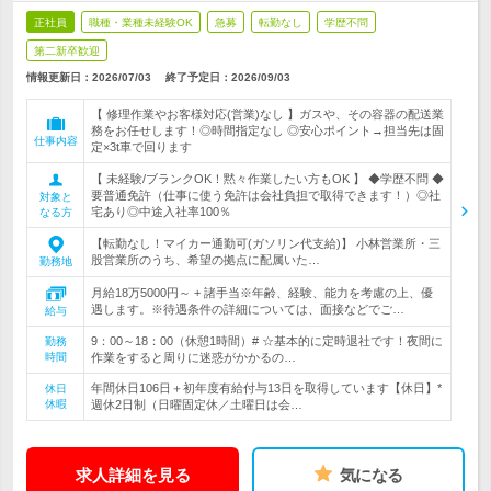
正社員
職種・業種未経験OK
急募
転勤なし
学歴不問
第二新卒歓迎
情報更新日：2026/07/03
終了予定日：
2026/09/03
【 修理作業やお客様対応(営業)なし 】ガスや、その容器の配送業
務をお任せします！◎時間指定なし ◎安心ポイント→担当先は固
仕事内容
定×3t車で回ります
【 未経験/ブランクOK！黙々作業したい方もOK 】 ◆学歴不問 ◆
要普通免許（仕事に使う免許は会社負担で取得できます！）◎社
対象と
宅あり◎中途入社率100％
なる方
【転勤なし！マイカー通勤可(ガソリン代支給)】 小林営業所・三
股営業所のうち、希望の拠点に配属いた…
勤務地
月給18万5000円～ + 諸手当※年齢、経験、能力を考慮の上、優
遇します。※待遇条件の詳細については、面接などでご…
給与
9：00～18：00（休憩1時間）# ☆基本的に定時退社です！夜間に
勤務
時間
作業をすると周りに迷惑がかかるの…
年間休日106日＋初年度有給付与13日を取得しています【休日】*
休日
休暇
週休2日制（日曜固定休／土曜日は会…
求人詳細を見る
気になる