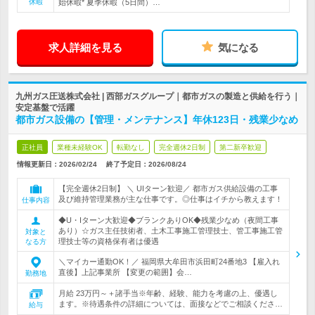
休暇
始休暇* 夏季休暇（5日間）…
求人詳細を見る
気になる
九州ガス圧送株式会社 | 西部ガスグループ｜都市ガスの製造と供給を行う｜
安定基盤で活躍
都市ガス設備の【管理・メンテナンス】年休123日・残業少なめ
正社員
業種未経験OK
転勤なし
完全週休2日制
第二新卒歓迎
情報更新日：2026/02/24
終了予定日：
2026/08/24
【完全週休2日制】 ＼ UIターン歓迎／ 都市ガス供給設備の工事
及び維持管理業務が主な仕事です。◎仕事はイチから教えます！
仕事内容
◆U・Iターン大歓迎◆ブランクありOK◆残業少なめ（夜間工事
あり）☆ガス主任技術者、土木工事施工管理技士、管工事施工管
対象と
理技士等の資格保有者は優遇
なる方
＼マイカー通勤OK！／ 福岡県大牟田市浜田町24番地3 【雇入れ
直後】上記事業所 【変更の範囲】会…
勤務地
月給 23万円～＋諸手当※年齢、経験、能力を考慮の上、優遇し
ます。※待遇条件の詳細については、面接などでご相談くださ…
給与