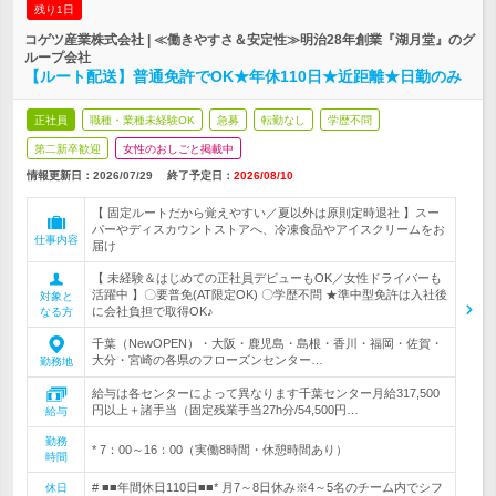
残り1日
コゲツ産業株式会社 | ≪働きやすさ＆安定性≫明治28年創業『湖月堂』のグ
ループ会社
【ルート配送】普通免許でOK★年休110日★近距離★日勤のみ
正社員
職種・業種未経験OK
急募
転勤なし
学歴不問
第二新卒歓迎
女性のおしごと掲載中
情報更新日：2026/07/29
終了予定日：
2026/08/10
【 固定ルートだから覚えやすい／夏以外は原則定時退社 】スー
パーやディスカウントストアへ、冷凍食品やアイスクリームをお
仕事内容
届け
【 未経験＆はじめての正社員デビューもOK／女性ドライバーも
活躍中 】〇要普免(AT限定OK) 〇学歴不問 ★準中型免許は入社後
対象と
に会社負担で取得OK♪
なる方
千葉（NewOPEN）・大阪・鹿児島・島根・香川・福岡・佐賀・
大分・宮崎の各県のフローズンセンター…
勤務地
給与は各センターによって異なります千葉センター月給317,500
円以上＋諸手当（固定残業手当27h分/54,500円…
給与
勤務
* 7：00～16：00（実働8時間・休憩時間あり）
時間
# ■■年間休日110日■■* 月7～8日休み※4～5名のチーム内でシフ
休日