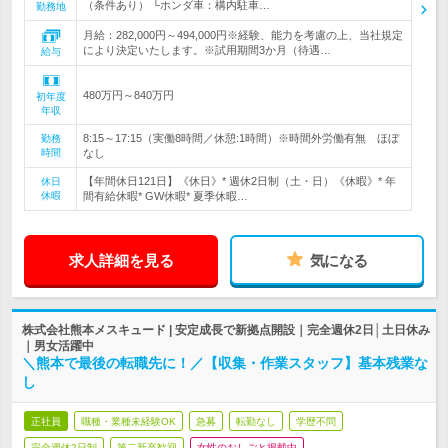
（条件あり） └ホンダ車：構内駐車…
勤務地
月給：282,000円～494,000円※経験、能力を考慮の上、当社規定
により決定いたします。※試用期間3か月（待遇…
給与
480万円～840万円
初年度
年収
8:15～17:15（実働8時間／休憩:1時間）※時間外労働有無 ほぼ
勤務
時間
なし
【年間休日121日】《休日》* 週休2日制（土・日）《休暇》* 年
休日
休暇
間有給休暇* GW休暇* 夏季休暇…
求人詳細を見る
気になる
株式会社熊本メスキュード | 安定成長で新拠点開設｜完全週休2日│土日休み
｜男女活躍中
＼熊本で最後の転職先に！／【収集・作業スタッフ】基本残業な
し
正社員
職種・業種未経験OK
急募
転勤なし
学歴不問
完全週休2日制
第二新卒歓迎
女性のおしごと掲載中