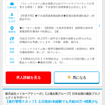
《フレックスタイム制＆残業少なめでワークライフバランスが充
実する環境！》側溝・下水道管の清掃業務をお任せします。
仕事内容
【学歴不問】◆下水道関連業務経験者◆普通自動車運転免許（AT
対象と
限定不可）
なる方
◆U・Iターン歓迎！ 【環境部／久留米営業所】 福岡県久留米市
東櫛原町81番地4 ※転勤なし 【雇…
勤務地
月給21.5万円～26.2万円 + 諸手当※資格や経験をお持ちの方は、
前職給与を考慮いたします。※年齢、経験、能力を…
給与
＜フレックスタイム制＞標準労働時間1日8時間（休憩60分）標準
勤務
時間
労働時間帯8：30～17：30フレキシ…
【 年間休日127日 】※年間休日は、その年の土日祝日数により変
休日
休暇
動あり≪休日≫◆週休2日制（土・日）…
求人詳細を見る
気になる
株式会社メイホーアティーボ | 【上場企業グループ】日本全国の建設プロジ
ェクトをサポート！
【進行管理スタッフ】土日祝休/未経験でも月給28万~/残業少な