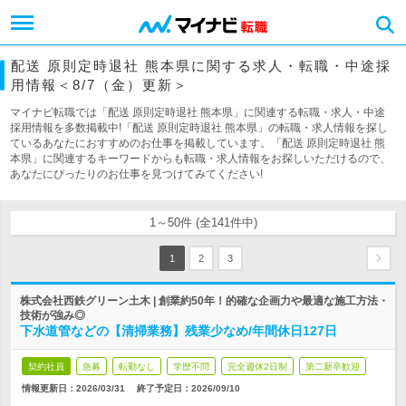
配送 原則定時退社 熊本県に関する求人・転職・中途採
用情報＜8/7（金）更新＞
マイナビ転職では「配送 原則定時退社 熊本県」に関連する転職・求人・中途
採用情報を多数掲載中!「配送 原則定時退社 熊本県」の転職・求人情報を探し
ているあなたにおすすめのお仕事を掲載しています。「配送 原則定時退社 熊
本県」に関連するキーワードからも転職・求人情報をお探しいただけるので、
あなたにぴったりのお仕事を見つけてみてください!
1～50件 (全141件中)
1
2
3
株式会社西鉄グリーン土木 | 創業約50年！的確な企画力や最適な施工方法・
技術が強み◎
下水道管などの【清掃業務】残業少なめ/年間休日127日
契約社員
急募
転勤なし
学歴不問
完全週休2日制
第二新卒歓迎
情報更新日：2026/03/31
終了予定日：
2026/09/10