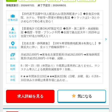
情報更新日：2026/07/21
終了予定日：
2026/08/31
【20代若手活躍中/法人配送のみ/原則再配達ナシ】◆飲食店や病
院、ホテル、学校等へ野菜や果物を配送 ◆トラックは1～2tと小
仕事内容
さめなので初心者も安心！
【普通免許で応募OK(AT限定可)】◆既卒・第二新卒・未経験歓
迎 ◆職歴・学歴・ブランク不問 ◆全国で拠点拡大中！2025年は
対象と
全国で87名が仲間入り！
なる方
【北名古屋・静岡募集】 【100％希望勤務地配属＆転勤なし】 事
業拡大に伴い、全エリア積極採用中！…
勤務地
月給252,000円~■東海名古屋営業所/月給262,000円~■東海静岡営
業所/月給252,000円~※年齢、経験…
給与
6：00～15：00（休憩あり）※残業は基本的にありません。※シ
勤務
時間
ステム導入による残業削減推進中！自動…
# ★★年間休日115日★★■週休2日制（日曜、水曜、祝）※月8～
休日
休暇
10日休み※水曜は青果市場にあわせ…
求人詳細を見る
気になる