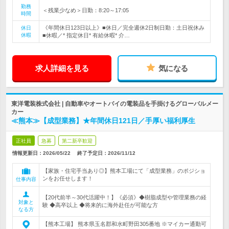
勤務
＜残業少なめ＞日勤：8:20～17:05
時間
《年間休日123日以上》■休日／完全週休2日制日勤：土日祝休み
休日
休暇
■休暇／* 指定休日* 有給休暇* 介…
求人詳細を見る
気になる
東洋電装株式会社 | 自動車やオートバイの電装品を手掛けるグローバルメー
カー
≪熊本≫【成型業務】★年間休日121日／手厚い福利厚生
正社員
急募
第二新卒歓迎
情報更新日：2026/05/22
終了予定日：
2026/11/12
【家族・住宅手当あり◎】熊本工場にて「成型業務」のポジショ
ンをお任せします！
仕事内容
【20代前半～30代活躍中！】《必須》◆樹脂成型や管理業務の経
対象と
験 ◆高卒以上 ◆将来的に海外赴任が可能な方
なる方
【熊本工場】 熊本県玉名郡和水町野田305番地 ※マイカー通勤可