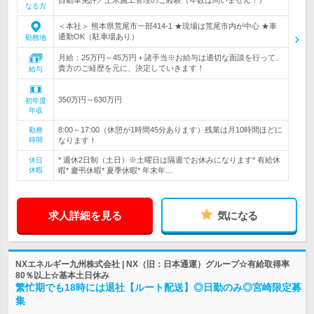
自動車免許／土木施工管理のご経験（年数は問いません！）
なる方
＜本社＞ 熊本県荒尾市一部414-1 ★現場は荒尾市内が中心 ★車
通勤OK（駐車場あり）
勤務地
月給：25万円～45万円＋諸手当※お給与は適切な面談を行って、
貴方のご経歴を元に、決定していきます！
給与
350万円～630万円
初年度
年収
8:00～17:00（休憩が1時間45分あります）残業は月10時間ほどに
勤務
時間
なります！
* 週休2日制（土日）※土曜日は隔週でお休みになります* 有給休
休日
休暇
暇* 慶弔休暇* 夏季休暇* 年末年…
求人詳細を見る
気になる
NXエネルギー九州株式会社 | NX（旧：日本通運）グループ☆有給取得率
80％以上☆基本土日休み
繁忙期でも18時には退社【ルート配送】◎日勤のみ◎宮崎限定募
集