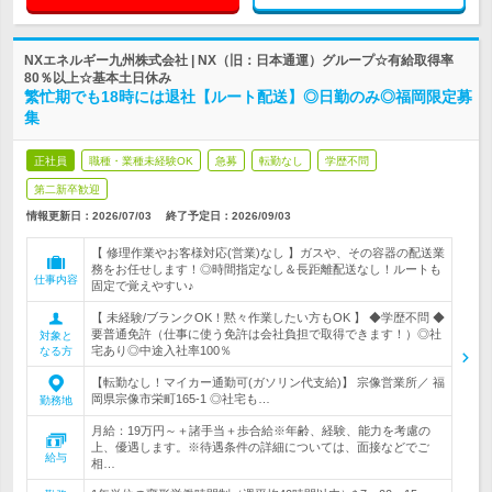
NXエネルギー九州株式会社 | NX（旧：日本通運）グループ☆有給取得率
80％以上☆基本土日休み
繁忙期でも18時には退社【ルート配送】◎日勤のみ◎福岡限定募
集
正社員
職種・業種未経験OK
急募
転勤なし
学歴不問
第二新卒歓迎
情報更新日：2026/07/03
終了予定日：
2026/09/03
【 修理作業やお客様対応(営業)なし 】ガスや、その容器の配送業
務をお任せします！◎時間指定なし＆長距離配送なし！ルートも
仕事内容
固定で覚えやすい♪
【 未経験/ブランクOK！黙々作業したい方もOK 】 ◆学歴不問 ◆
要普通免許（仕事に使う免許は会社負担で取得できます！）◎社
対象と
宅あり◎中途入社率100％
なる方
【転勤なし！マイカー通勤可(ガソリン代支給)】 宗像営業所／ 福
岡県宗像市栄町165-1 ◎社宅も…
勤務地
月給：19万円～＋諸手当＋歩合給※年齢、経験、能力を考慮の
上、優遇します。※待遇条件の詳細については、面接などでご
給与
相…