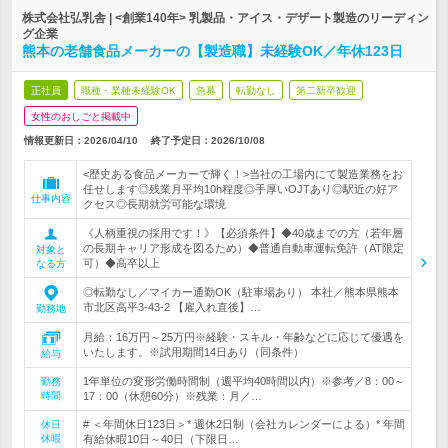
株式会社弘乳舎 | <創業140年> 乳製品・アイス・デザート製造のリーディン
グ企業
熊本の老舗食品メーカーの【製造職】未経験OK／年休123日
正社員
職種・業種未経験OK
急募
転勤なし
第二新卒歓迎
女性のおしごと掲載中
情報更新日：2026/04/10
終了予定日：
2026/10/08
<歴史ある食品メーカーで輝く！>当社の工場内にて製造業務をお
任せします◎残業月平均10h程度◎手厚いOJTあり◎駅近の好ア
仕事内容
クセス◎長期就労可能な環境
《人柄重視の採用です！》【必須条件】◆40歳までの方（若年層
の長期キャリア形成を図るため）◆普通自動車運転免許（AT限定
対象と
可）◆高卒以上
なる方
◎転勤なし／マイカー通勤OK（駐車場あり） 本社／熊本県熊本
市北区高平3-43-2 【雇入れ直後】…
勤務地
月給：16万円～25万円※経験・スキル・年齢などに応じて優遇を
いたします。※試用期間14日あり（同条件）
給与
1年単位の変形労働時間制（週平均40時間以内）※参考／8：00～
勤務
時間
17：00（休憩60分）※残業：月／…
# ＜年間休日123日＞* 週休2日制（会社カレンダーによる）* 年間
休日
休暇
有給休暇10日～40日（下限日…