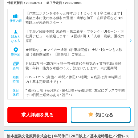
情報更新日：2026/07/31
終了予定日：
2026/10/08
【作業はボタンをポチっと押すだけ！じっくり丁寧に教えます】
建築土木に使われる鋼材の運搬・簡単な加工・在庫管理など ★9
仕事内容
割以上が未経験スタート
【学歴／経験不問】未経験・第二新卒・ブランク・UIターン・正
社員デビューを歓迎します！ ★面接1回 ★「人柄・意欲」重視の
対象と
採用
なる方
★転勤なし ★マイカー通勤（駐車場完備） ★U・Iターンも大歓
迎（独身寮完備） 【勤務地】 ご希望…
勤務地
月給21万円～25万円＋諸手当+残業代全額支給＋賞与年2回※経
験・年齢・能力を考慮のうえ、決定いたします。※試用期間…
給与
8:15～17:15（実働7.5時間／休憩1.5時間）★残業は月10時間以
勤務
時間
内！基本定時退社です♪
* 週休2日制（毎月第2・第4土曜＋毎週日曜）左記にプラスで年間
休日
休暇
で10日間土曜休みあり* 祝日* G…
求人詳細を見る
気になる
熊本産業文化振興株式会社 | 年間休日120日以上／基本定時退社／2階レス