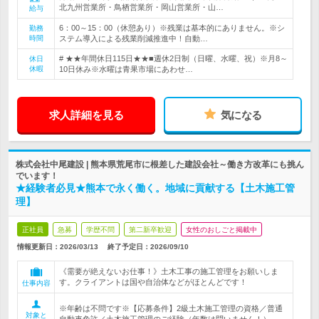
北九州営業所・鳥栖営業所・岡山営業所・山…
給与
6：00～15：00（休憩あり）※残業は基本的にありません。※シ
勤務
時間
ステム導入による残業削減推進中！自動…
# ★★年間休日115日★★■週休2日制（日曜、水曜、祝）※月8～
休日
休暇
10日休み※水曜は青果市場にあわせ…
求人詳細を見る
気になる
株式会社中尾建設 | 熊本県荒尾市に根差した建設会社～働き方改革にも挑ん
でいます！
★経験者必見★熊本で永く働く。地域に貢献する【土木施工管
理】
正社員
急募
学歴不問
第二新卒歓迎
女性のおしごと掲載中
情報更新日：2026/03/13
終了予定日：
2026/09/10
《需要が絶えないお仕事！》土木工事の施工管理をお願いしま
す。クライアントは国や自治体などがほとんどです！
仕事内容
※年齢は不問です※【応募条件】2級土木施工管理の資格／普通
対象と