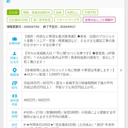
め
正社員
職種・業種未経験OK
急募
転勤なし
学歴不問
完全週休2日制
第二新卒歓迎
リモートワーク可
女性のおしごと掲載中
情報更新日：2026/07/02
終了予定日：
2026/09/17
【場所・内容など希望を最大限考慮】◆有名・話題のプロジェク
ト多数！リニア・空港・商業施設など、さまざまな建設工事の進
仕事内容
行をサポートする仕事です
【70％が未経験入社！“手に職”がつく仕事です】◆要普免（AT限
定可）＊それ以外の条件は不問！将来性抜群の環境で、安心して
対象と
長く働けます！
なる方
【各都府県にあるプロジェクト先に勤務 ※希望は考慮します！】
★UIターン歓迎！1,000円で住め…
勤務地
月給28万円～50万円 + 賞与 + 各種手当◎研修期間終了後の平均
月収は35万円以上！ 手取りでも30万円以上が可…
給与
400万円～500万円
初年度
年収
# 8:00～17:00（実働8時間／休憩1時間）※現場により変動する可
勤務
時間
能性があります※月平均の残業…
# ★年間休日125日★* 完全週休2日制（土日休み）* 祝日* 年末年
休日