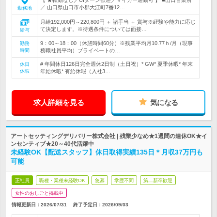
【 ★転勤なし／UIターン歓迎／マイカー通勤可 】 ■山口営業所
／ 山口県山口市小郡大江町7番12…
勤務地
月給192,000円～220,800円 ＋ 諸手当 ＋ 賞与※経験や能力に応じ
て決定します。※待遇条件については面接…
給与
9：00～18：00（休憩時間60分）※残業平均月10.77ｈ/月（現事
勤務
時間
務職社員平均）プライベートの…
# 年間休日126日完全週休2日制（土日祝）* GW* 夏季休暇* 年末
休日
休暇
年始休暇* 有給休暇（入社3…
求人詳細を見る
気になる
アートセッティングデリバリー株式会社 | 残業少なめ★1週間の連休OK★イ
ンセンティブ★20～40代活躍中
未経験OK【配送スタッフ】休日取得実績135日＊月収37万円も
可能
正社員
職種・業種未経験OK
急募
学歴不問
第二新卒歓迎
女性のおしごと掲載中
情報更新日：2026/07/31
終了予定日：
2026/09/03