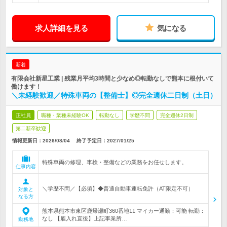
求人詳細を見る
気になる
新着
有限会社新星工業 | 残業月平均3時間と少なめ◎転勤なしで熊本に根付いて
働けます！
＼未経験歓迎／特殊車両の【整備士】◎完全週休二日制（土日）
正社員
職種・業種未経験OK
転勤なし
学歴不問
完全週休2日制
第二新卒歓迎
情報更新日：2026/08/04
終了予定日：
2027/01/25
特殊車両の修理、車検・整備などの業務をお任せします。
仕事内容
＼学歴不問／【必須】◆普通自動車運転免許（AT限定不可）
対象と
なる方
熊本県熊本市東区鹿帰瀬町360番地11 マイカー通勤：可能 転勤：
なし 【雇入れ直後】上記事業所…
勤務地