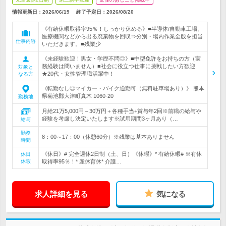
情報更新日：2026/06/19
終了予定日：
2026/08/20
《有給休暇取得率95％！しっかり休める》■半導体/自動車工場、
医療機関などから出る廃棄物を回収⇒分別・場内作業全般を担当
仕事内容
いただきます。■残業少
《未経験歓迎！男女・学歴不問◎》■中型免許をお持ちの方（実
務経験は問いません）■社会に役立つ仕事に挑戦したい方歓迎
対象と
★20代・女性管理職活躍中！
なる方
《転勤なし◎マイカー・バイク通勤可（無料駐車場あり）》 熊本
県菊池郡大津町真木 1060-20
勤務地
月給21万5,000円～30万円＋各種手当+賞与年2回※前職の給与や
経験を考慮し決定いたします※試用期間3ヶ月あり（…
給与
勤務
8：00～17：00（休憩60分）※残業は基本ありません
時間
《休日》# 完全週休2日制（土、日）《休暇》* 有給休暇# ※有休
休日
休暇
取得率95％！* 産休育休* 介護…
求人詳細を見る
気になる