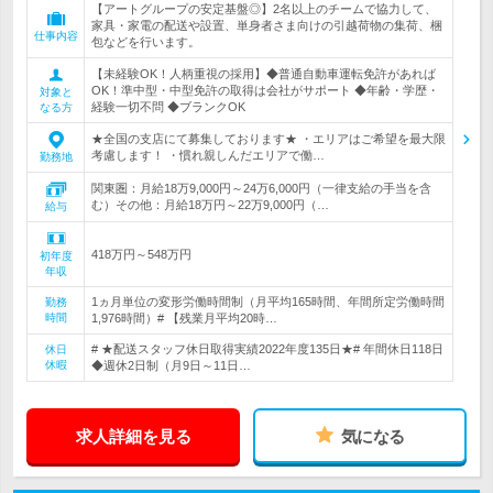
【アートグループの安定基盤◎】2名以上のチームで協力して、
家具・家電の配送や設置、単身者さま向けの引越荷物の集荷、梱
仕事内容
包などを行います。
【未経験OK！人柄重視の採用】◆普通自動車運転免許があれば
OK！準中型・中型免許の取得は会社がサポート ◆年齢・学歴・
対象と
経験一切不問 ◆ブランクOK
なる方
★全国の支店にて募集しております★ ・エリアはご希望を最大限
考慮します！ ・慣れ親しんだエリアで働…
勤務地
関東圏：月給18万9,000円～24万6,000円（一律支給の手当を含
む）その他：月給18万円～22万9,000円（…
給与
418万円～548万円
初年度
年収
1ヵ月単位の変形労働時間制（月平均165時間、年間所定労働時間
勤務
時間
1,976時間）# 【残業月平均20時…
# ★配送スタッフ休日取得実績2022年度135日★# 年間休日118日
休日
休暇
◆週休2日制（月9日～11日…
求人詳細を見る
気になる