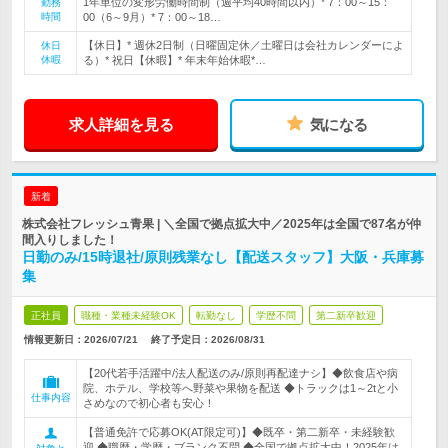
1年単位の変形労働時間制（週平均40時間以内）* 7：00～15：
勤務
時間
00（6～9月）* 7：00～18…
【休日】* 週休2日制（日曜固定休／土曜日は会社カレンダーによ
休日
休暇
る）* 祝日【休暇】* 年末年始休暇*…
求人詳細を見る
気になる
新着
株式会社フレッシュ青果 | ＼全国で拠点拡大中／2025年は全国で87名が仲
間入りしました！
日勤のみ/15時退社/原則残業なし【配送スタッフ】大阪・兵庫募
集
正社員
職種・業種未経験OK
転勤なし
学歴不問
第二新卒歓迎
情報更新日：2026/07/21
終了予定日：
2026/08/31
【20代若手活躍中/法人配送のみ/原則再配達ナシ】◆飲食店や病
院、ホテル、学校等へ野菜や果物を配送 ◆トラックは1～2tと小
仕事内容
さめなので初心者も安心！
【普通免許で応募OK(AT限定可)】◆既卒・第二新卒・未経験歓
迎 ◆職歴・学歴・ブランク不問 ◆全国で拠点拡大中！2025年は