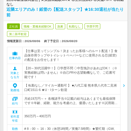
なし
近隣エリアのみ！紙管の【配送スタッフ】★16:30退社が当たり
前
正社員
職種・業種未経験OK
急募
転勤なし
学歴不問
第二新卒歓迎
情報更新日：2026/08/06
終了予定日：
2026/08/20
【仕事は至ってシンプル！決まったお客様へのルート配送！】食
品保存用ラップやトイレットペーパーなどに使用される芯(紙管)
仕事内容
の配送をお任せします！
【20～30代活躍中！】◎学歴不問 ◇中型免許があればOK！（※
実務経験は問いません）※自己PRや志望動機なしで、ご応募可
対象と
能です！
なる方
【 転勤なし／マイカー通勤可 】 ■八代工場 熊本県八代市二見洲
口町1511-6 ★U・Iターン歓迎
勤務地
月給19万円～＋ 各種諸手当※記載の給与はあくまでも最低保障
です※年齢、経験、能力を考慮の上、優遇いたします※試用期…
給与
350万円～400万円
初年度
年収
# 8：00 ～ 16：30（休憩1時間／実働7.5時間）★繁忙期（GW、
勤務