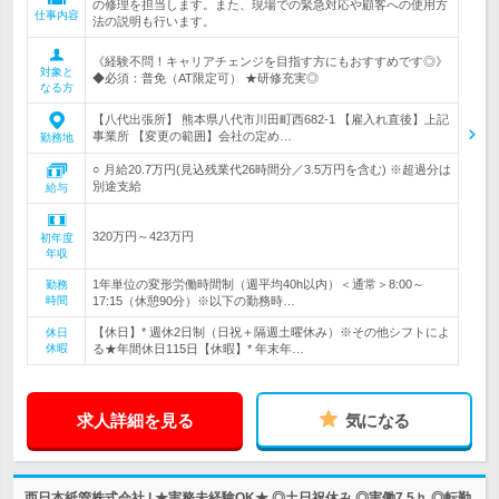
の修理を担当します。また、現場での緊急対応や顧客への使用方
仕事内容
法の説明も行います。
《経験不問！キャリアチェンジを目指す方にもおすすめです◎》
対象と
◆必須：普免（AT限定可） ★研修充実◎
なる方
【八代出張所】 熊本県八代市川田町西682-1 【雇入れ直後】上記
事業所 【変更の範囲】会社の定め…
勤務地
○ 月給20.7万円(見込残業代26時間分／3.5万円を含む) ※超過分は
別途支給
給与
320万円～423万円
初年度
年収
1年単位の変形労働時間制（週平均40h以内）＜通常＞8:00～
勤務
時間
17:15（休憩90分）※以下の勤務時…
【休日】* 週休2日制（日祝＋隔週土曜休み）※その他シフトによ
休日
休暇
る★年間休日115日【休暇】* 年末年…
求人詳細を見る
気になる
西日本紙管株式会社 | ★実務未経験OK★ ◎土日祝休み ◎実働7.5ｈ ◎転勤