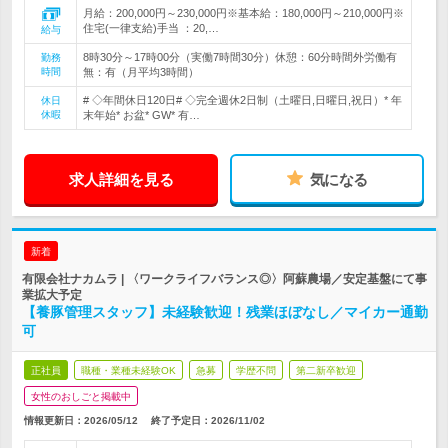
月給：200,000円～230,000円※基本給：180,000円～210,000円※
住宅(一律支給)手当 ：20,…
給与
8時30分～17時00分（実働7時間30分）休憩：60分時間外労働有
勤務
時間
無：有（月平均3時間）
# ◇年間休日120日# ◇完全週休2日制（土曜日,日曜日,祝日）* 年
休日
休暇
末年始* お盆* GW* 有…
求人詳細を見る
気になる
新着
有限会社ナカムラ | 〈ワークライフバランス◎〉阿蘇農場／安定基盤にて事
業拡大予定
【養豚管理スタッフ】未経験歓迎！残業ほぼなし／マイカー通勤
可
正社員
職種・業種未経験OK
急募
学歴不問
第二新卒歓迎
女性のおしごと掲載中
情報更新日：2026/05/12
終了予定日：
2026/11/02