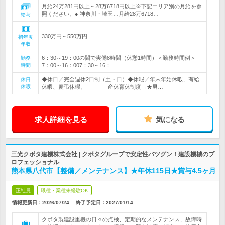
月給24万281円以上～28万6718円以上※下記エリア別の月給を参
照ください。● 神奈川・埼玉…月給28万6718…
給与
330万円～550万円
初年度
年収
6：30～19：00の間で実働8時間（休憩1時間）＜勤務時間例＞
勤務
時間
7：00～16：007：30～16：…
◆休日／完全週休2日制（土・日）◆休暇／年末年始休暇、有給
休日
休暇
休暇、慶弔休暇、 産休育休制度→★男…
求人詳細を見る
気になる
三光クボタ建機株式会社 | クボタグループで安定性バツグン！建設機械のプ
ロフェッショナル
熊本県八代市【整備／メンテナンス】★年休115日★賞与4.5ヶ月
正社員
職種・業種未経験OK
情報更新日：2026/07/24
終了予定日：
2027/01/14
クボタ製建設重機の日々の点検、定期的なメンテナンス、故障時