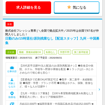
求人詳細を見る
気になる
新着
株式会社フレッシュ青果 | ＼全国で拠点拡大中／2025年は全国で87名が仲
間入りしました！
日勤のみ/15時退社/原則残業なし【配送スタッフ】九州・中国募
集
正社員
職種・業種未経験OK
転勤なし
学歴不問
第二新卒歓迎
情報更新日：2026/07/21
終了予定日：
2026/08/31
【20代若手活躍中/法人配送のみ/原則再配達ナシ】◆飲食店や病
院、ホテル、学校等へ野菜や果物を配送 ◆トラックは1～2tと小
仕事内容
さめなので初心者も安心！
【普通免許で応募OK(AT限定可)】◆既卒・第二新卒・未経験歓
迎 ◆職歴・学歴・ブランク不問 ◆前職はホテル、保険、飲食な
対象と
ど、様々な人が活躍中！
なる方
【九州・中国エリア募集】 【100％希望勤務地配属＆転勤なし】
事業拡大に伴い、全エリア積極採用中…
勤務地
月給222,000円~■福岡営業所・中四国広島本店/月給252,000円~■