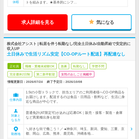
休暇
トを組みます。★基本的にシフ…
求人詳細を見る
気になる
株式会社アシスト | 転居を伴う転勤なし/完全土日休み/自動昇給で安定的に
収入UP
土日休みで生活リズム安定【CO-OPルート配送】再配達なし
正社員
職種・業種未経験OK
急募
転勤なし
学歴不問
完全週休2日制
第二新卒歓迎
女性のおしごと掲載中
情報更新日：2026/07/24
終了予定日：
2026/10/08
1.5tの小型トラックで、担当エリアのご利用者様へCO-OP商品を
お届けします。配送するのは食品・日用品・飲料など、生活に身
仕事内容
近な商品が中心です。
普通免許(AT限定可)があれば応募OK｜販売・接客・製造・倉庫
対象と
など異業種出身も歓迎
なる方
＼好きな街で働こう！／ ●神奈川、埼玉、新潟、愛知、三重、京
都、岡山、広島、熊本、鹿児島、沖縄各地…
勤務地