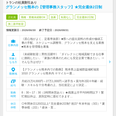
トランの社員割引あり
グランメッセ熊本の【管理事務スタッフ】★完全週休2日制
正社員
職種・業種未経験OK
急募
転勤なし
完全週休2日制
第二新卒歓迎
情報更新日：2026/06/30
終了予定日：
2026/08/31
《居心地がよく、定着率抜群》■県への提出資料の作成や修繕工
事の手配、スケジュール調整等、グランメッセ熊本を支える業務
仕事内容
■将来を管理職を募集
《未経験歓迎｜男性活躍中》「ダイレクトに地域貢献できる仕事
に挑戦したい」「家族の将来のためにも安定企業で働きたい」⇒
対象と
そんな方はぜひ！
なる方
【グランメッセ熊本内での勤務】 熊本県上益城郡益城町福富
1010 グランメッセ熊本内 ※マイカー通…
勤務地
月給21万4,000円～27万1,000円＋諸手当＋賞与年2回※年齢・経
験・スキルを十分考慮の上、当社規定により決定…
給与
8：30～17：30（1時間休憩あり）★残業は月平均5時間以下！繁
勤務
時間
忙期以外は、原則定時に退社できます…
◎年間休日120日以上* 完全週休2日制* 祝日* 年末年始（3日）* 夏
休日
休暇
季休暇（2日）* 産休・育…