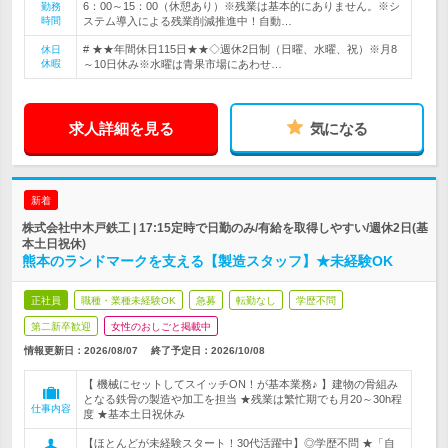
6：00～15：00（休憩あり）※残業は基本的にありません。※シ
勤務
時間
ステム導入による残業削減推進中！自動…
# ★★年間休日115日★★◇週休2日制（日曜、水曜、祝）※月8
休日
休暇
～10日休み※水曜は青果市場にあわせ…
求人詳細を見る
気になる
新着
株式会社中木戸鉄工 | 17:15定時で日勤のみ/有給を取得しやすい/週休2日(基
本土日祝休)
熊本のランドマークを支える【製造スタッフ】★未経験OK
正社員
職種・業種未経験OK
急募
転勤なし
学歴不問
第二新卒歓迎
女性のおしごと掲載中
情報更新日：2026/08/07
終了予定日：
2026/10/08
【 機械にセットしてスイッチON！が基本業務♪ 】建物の骨組み
となる鉄骨の製造や加工を担当 ★残業は繁忙期でも月20～30h程
仕事内容
度 ★基本土日祝休み
【ほとんどが未経験スタート！30代活躍中】◎学歴不問 ★「自