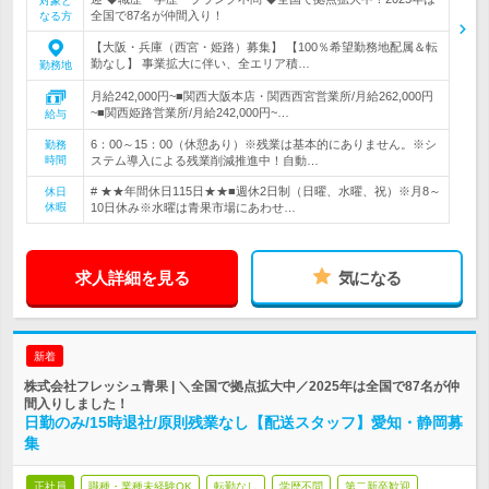
対象と
全国で87名が仲間入り！
なる方
【大阪・兵庫（西宮・姫路）募集】 【100％希望勤務地配属＆転
勤なし】 事業拡大に伴い、全エリア積…
勤務地
月給242,000円~■関西大阪本店・関西西宮営業所/月給262,000円
~■関西姫路営業所/月給242,000円~…
給与
6：00～15：00（休憩あり）※残業は基本的にありません。※シ
勤務
時間
ステム導入による残業削減推進中！自動…
# ★★年間休日115日★★■週休2日制（日曜、水曜、祝）※月8～
休日
休暇
10日休み※水曜は青果市場にあわせ…
求人詳細を見る
気になる
新着
株式会社フレッシュ青果 | ＼全国で拠点拡大中／2025年は全国で87名が仲
間入りしました！
日勤のみ/15時退社/原則残業なし【配送スタッフ】愛知・静岡募
集
正社員
職種・業種未経験OK
転勤なし
学歴不問
第二新卒歓迎