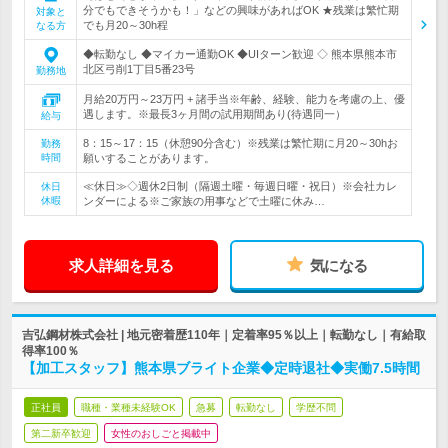
分でもできそうかも！」などの興味があればOK ★残業は繁忙期
対象と
でも月20～30h程
なる方
◆転勤なし ◆マイカー通勤OK ◆UIターン歓迎 ◇ 熊本県熊本市
北区弓削1丁目5番23号
勤務地
月給20万円～23万円 + 諸手当※年齢、経験、能力を考慮の上、優
遇します。※最長3ヶ月間の試用期間あり(待遇同一）
給与
8：15～17：15（休憩90分含む）※残業は繁忙期に月20～30hお
勤務
時間
願いすることがあります。
≪休日≫◇週休2日制（隔週土曜・毎週日曜・祝日）※会社カレ
休日
休暇
ンダーによる※ご家族の用事などで土曜に休み…
求人詳細を見る
気になる
吉弘鋼材株式会社 | 地元密着歴110年｜定着率95％以上｜転勤なし｜有給取
得率100％
【加工スタッフ】熊本県ブライト企業◆定時退社◆実働7.5時間
正社員
職種・業種未経験OK
急募
転勤なし
学歴不問
第二新卒歓迎
女性のおしごと掲載中