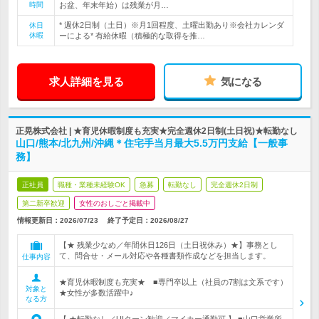
時間
お盆、年末年始）は残業が月…
* 週休2日制（土日）※月1回程度、土曜出勤あり※会社カレンダ
休日
休暇
ーによる* 有給休暇（積極的な取得を推…
求人詳細を見る
気になる
正晃株式会社 | ★育児休暇制度も充実★完全週休2日制(土日祝)★転勤なし
山口/熊本/北九州/沖縄＊住宅手当月最大5.5万円支給【一般事
務】
正社員
職種・業種未経験OK
急募
転勤なし
完全週休2日制
第二新卒歓迎
女性のおしごと掲載中
情報更新日：2026/07/23
終了予定日：
2026/08/27
【★ 残業少なめ／年間休日126日（土日祝休み）★】事務とし
て、問合せ・メール対応や各種書類作成などを担当します。
仕事内容
★育児休暇制度も充実★ ■専門卒以上（社員の7割は文系です）
対象と
★女性が多数活躍中♪
なる方