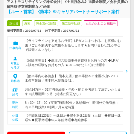
アストモスリテイリング株式会社 | 《土日祝休み》退職金制度／会社負担の
資格取得支援制度など完備
【ルート営業】《熊本》※キャリアパートナーサポート案件
正社員
急募
完全週休2日制
第二新卒歓迎
女性のおしごと掲載中
情報更新日：2026/07/31
終了予定日：
2027/01/21
【ライフラインを支えるお仕事】LPガスにまつわる、お客様のお
困りごとを解決する業務をお任せします★お問い合わせ対応中心
仕事内容
で販売ノルマなし！
【経験者募集】◆高圧ガス販売主任者資格をお持ちの方 ◆LPガ
対象と
ス販売の経験をお持ちの方 ★20～30代が中心に活躍中
なる方
【熊本県内の各拠点】 熊本支店／熊本県熊本市東区小山5-20-35
水俣営業所／熊本県水俣市袋42…
勤務地
月給24万円～31万円※経験・年齢・能力を考慮して決定いたしま
す※試用期間6ヶ月（待遇に変更なし）
給与
8：30～17：20（実働7時間50分／休憩60分）時間外労働有無：
勤務
時間
有※平均残業11時間／月★定時退…
【年間休日123日】≪休日≫◆完全週休2日制（土日）◆祝日≪休
休日
休暇
暇≫◆夏季休暇◆年末年始休暇◆有給休暇…