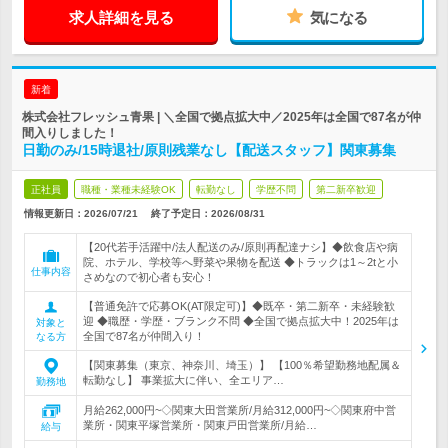
求人詳細を見る
気になる
新着
株式会社フレッシュ青果 | ＼全国で拠点拡大中／2025年は全国で87名が仲
間入りしました！
日勤のみ/15時退社/原則残業なし【配送スタッフ】関東募集
正社員
職種・業種未経験OK
転勤なし
学歴不問
第二新卒歓迎
情報更新日：2026/07/21
終了予定日：
2026/08/31
【20代若手活躍中/法人配送のみ/原則再配達ナシ】◆飲食店や病
院、ホテル、学校等へ野菜や果物を配送 ◆トラックは1～2tと小
仕事内容
さめなので初心者も安心！
【普通免許で応募OK(AT限定可)】◆既卒・第二新卒・未経験歓
迎 ◆職歴・学歴・ブランク不問 ◆全国で拠点拡大中！2025年は
対象と
全国で87名が仲間入り！
なる方
【関東募集（東京、神奈川、埼玉）】 【100％希望勤務地配属＆
転勤なし】 事業拡大に伴い、全エリア…
勤務地
月給262,000円~◇関東大田営業所/月給312,000円~◇関東府中営
業所・関東平塚営業所・関東戸田営業所/月給…
給与