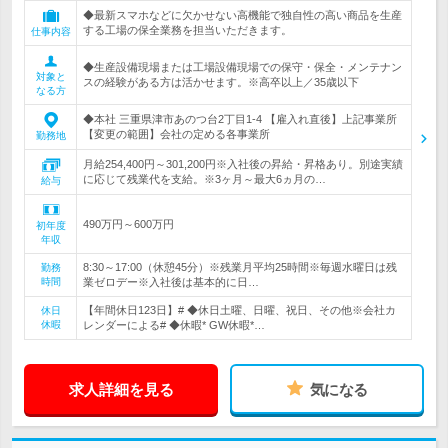
◆最新スマホなどに欠かせない高機能で独自性の高い商品を生産
する工場の保全業務を担当いただきます。
仕事内容
◆生産設備現場または工場設備現場での保守・保全・メンテナン
対象と
スの経験がある方は活かせます。※高卒以上／35歳以下
なる方
◆本社 三重県津市あのつ台2丁目1-4 【雇入れ直後】上記事業所
【変更の範囲】会社の定める各事業所
勤務地
月給254,400円～301,200円※入社後の昇給・昇格あり。別途実績
に応じて残業代を支給。※3ヶ月～最大6ヵ月の…
給与
490万円～600万円
初年度
年収
8:30～17:00（休憩45分）※残業月平均25時間※毎週水曜日は残
勤務
時間
業ゼロデー※入社後は基本的に日…
【年間休日123日】# ◆休日土曜、日曜、祝日、その他※会社カ
休日
休暇
レンダーによる# ◆休暇* GW休暇*…
求人詳細を見る
気になる