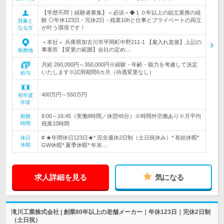
【学歴不問｜経験者募集】＜必須＞◆１０年以上の組立業務の経
験 ◎年休123日・完休2日・残業10hと仕事とプライベートの両立
対象と
が叶う環境です！
なる方
＜本社＞ 兵庫県加古川市平岡町中野211-1 【雇入れ直後】上記の
事業所 【変更の範囲】会社の定め…
勤務地
月給 260,000円～350,000円※経験・年齢・能力を考慮して決定
いたします※試用期間6カ月（待遇変更なし）
給与
400万円～550万円
初年度
年収
8:00～16:45（実働8時間／休憩45分）※時間外労働あり※月平均
勤務
時間
残業10時間
# ★年間休日123日★* 完全週休2日制（土日祝休み）* 有給休暇*
休日
休暇
GW休暇* 夏季休暇* 年末…
求人詳細を見る
気になる
滝川工業株式会社 | 創業80年以上の老舗メーカー｜年休123日｜完休2日制
（土日祝）