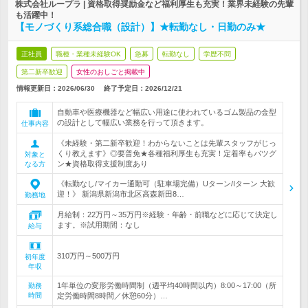
株式会社ループラ | 資格取得奨励金など福利厚生も充実！業界未経験の先輩
も活躍中！
【モノづくり系総合職（設計）】★転勤なし・日勤のみ★
正社員
職種・業種未経験OK
急募
転勤なし
学歴不問
第二新卒歓迎
女性のおしごと掲載中
情報更新日：2026/06/30
終了予定日：
2026/12/21
自動車や医療機器など幅広い用途に使われているゴム製品の金型
の設計として幅広い業務を行って頂きます。
仕事内容
《未経験・第二新卒歓迎！わからないことは先輩スタッフがじっ
くり教えます》◎要普免★各種福利厚生も充実！定着率もバツグ
対象と
ン★資格取得支援制度あり
なる方
《転勤なし/マイカー通勤可（駐車場完備）Uターン/Iターン 大歓
迎！》 新潟県新潟市北区高森新田8…
勤務地
月給制：22万円～35万円※経験・年齢・前職などに応じて決定し
ます。※試用期間：なし
給与
310万円～500万円
初年度
年収
1年単位の変形労働時間制（週平均40時間以内）8:00～17:00（所
勤務
時間
定労働時間8時間／休憩60分）…