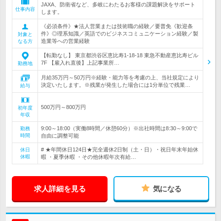
JAXA、防衛省など、多岐にわたるお客様の課題解決をサポート
仕事内容
します。
《必須条件》★法人営業または技術職の経験／要普免《歓迎条
件》◎理系知識／英語でのビジネスコミュニケーション経験／製
対象と
造業等への営業経験
なる方
【転勤なし】 東京都渋谷区恵比寿1-18-18 東急不動産恵比寿ビル
7F 【雇入れ直後】上記事業所…
勤務地
月給35万円～50万円※経験・能力等を考慮の上、当社規定により
決定いたします。※残業が発生した場合には1分単位で残業…
給与
500万円～800万円
初年度
年収
9:00～18:00（実働8時間／休憩60分）※出社時間は8:30～9:00で
勤務
時間
自由に調整可能
# ★年間休日124日★完全週休2日制（土・日）・祝日年末年始休
休日
休暇
暇 ・夏季休暇 ・その他休暇年次有給…
求人詳細を見る
気になる