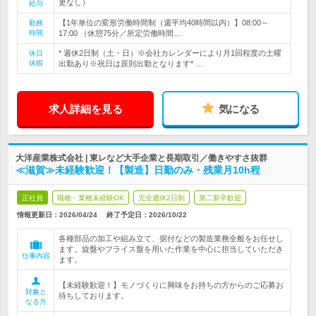
更なし）
給与
【1年単位の変形労働時間制（週平均40時間以内）】08:00～
勤務
時間
17:00 （休憩75分／所定労働時間…
* 週休2日制（土・日）※会社カレンダーにより月1回程度の土曜
休日
休暇
出勤あり※祝日は原則出勤となります* …
求人詳細を見る
気になる
大洋産業株式会社 | 東レなど大手企業と長期取引／働きやすさ抜群
≪滋賀≫未経験歓迎！【製造】日勤のみ・残業月10h程
正社員
職種・業種未経験OK
完全週休2日制
第二新卒歓迎
情報更新日：2026/04/24
終了予定日：
2026/10/22
各種部品の加工や組み立て、据付などの製造業務全般をお任せし
ます。旋盤やフライス盤を用いた作業を中心に担当していただき
仕事内容
ます。
【未経験歓迎！】モノづくりに興味をお持ちの方からのご応募お
対象と
待ちしております。
なる方