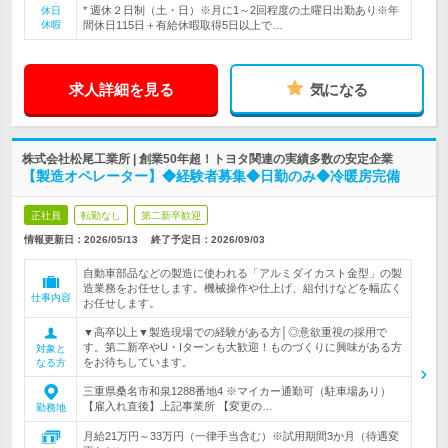
* 週休２日制（土・日）※月に1～2回程度の土曜日出勤あり※年
休日
休暇
間休日115日＋有給休暇取得5日以上で…
求人詳細を見る
気になる
株式会社松尾工業所 | 創業50年超！トヨタ関連の実績多数の安定企業
【製造オペレーター】◆経験者募集◆日勤のみ◆冷暖房完備
正社員
転勤なし
第二新卒歓迎
情報更新日：2026/05/13
終了予定日：
2026/09/03
自動車部品などの製造に使われる「アルミダイカスト金型」の製
造業務をお任せします。機械操作や仕上げ、組付けなどを幅広く
仕事内容
お任せします。
▼高卒以上▼製造現場での経験がある方│◎意欲重視の採用で
す。第二新卒やU・Iターンも大歓迎！ものづくりに興味がある方
対象と
をお待ちしています。
なる方
三重県桑名市和泉1288番地4 ※マイカー通勤可（駐車場あり）
【雇入れ直後】上記事業所 【変更の…
勤務地
月給21万円～33万円（一律手当含む）※試用期間3か月（待遇変