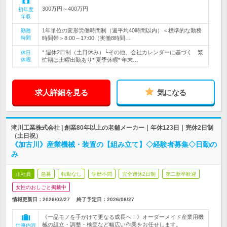
300万円～400万円
初年度
年収
1年単位の変形労働時間制（週平均40時間以内）＜標準的な勤務
勤務
時間
時間帯＞8:00～17:00（実働8時間…
* 週休2日制（土日休み）└その他、会社カレンダーに基づく 繁
休日
休暇
忙期は土曜出勤あり* 夏季休暇* 年末…
求人詳細を見る
気になる
滝川工業株式会社 | 創業80年以上の老舗メーカー｜年休123日｜完休2日制
（土日祝）
《加古川》産業機械・装置の【組み立て】◇経験者募集◇日勤の
み
正社員
急募
転勤なし
学歴不問
完全週休2日制
第二新卒歓迎
女性のおしごと掲載中
情報更新日：2026/02/27
終了予定日：
2026/08/27
《一品モノを手がけて更なる成長へ！》オーダーメイド産業用機
械の組立・調整・検査など幅広い作業をお任せします。
仕事内容