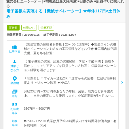
株式会社エーシーオー | ■前職給は最大限考慮 ■日勤のみ ■組織作りに携われ
る
電子基板を実装する【機械オペレーター】★年休117日×土日休
み
正社員
転勤なし
学歴不問
情報更新日：2026/06/16
終了予定日：
2026/12/07
【実装実務の経験者を募集｜20～50代活躍中】◆実装ラインの機
械オペレーションや組立の工程管理などをお任せ ◆工場内は空調
仕事内容
完備。夏も冬も快適！
【 電子基板の実装、組立の実務経験｜学歴・年齢不問 】経験を
活かし、キャリアアップを目指したい方歓迎！ ◎設備オペレーシ
対象と
ョン経験も活かせます！
なる方
＊転勤無し ＊マイカー通勤OK ＊遠方からの応募！歓迎社宅寮制
度あり ＊UIターン歓迎 ▼NAGA…
勤務地
月給23万円～33万円※あなたの年齢、経験、能力などを考慮の
上、 当社の規定により優遇します。☆試用期間が3ヶ月あり…
給与
350万円～500万円
初年度
年収
# 8:30～17:20※残業は月平均20時間以内です時間外労働有無：有
勤務
時間
休憩時間：60分