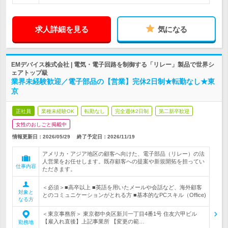
求人詳細を見る
気になる
EMデバイス株式会社 | 電気・電子回路を制御する「リレー」製品で世界シ
ェアトップ級
業界未経験歓迎／電子部品の【営業】完休2日制★転勤なし★東
京
正社員
業種未経験OK
転勤なし
完全週休2日制
第二新卒歓迎
女性のおしごと掲載中
情報更新日：2026/05/29
終了予定日：
2026/11/19
アメリカ・アジア地区の顧客へ向けた、電子部品（リレー）の法
人営業をお任せします。既存顧客への提案や新規開拓を担ってい
仕事内容
ただきます。
＜必須＞■高卒以上 ■英語を用いたメールや会話など、海外顧客
対象と
とのコミュニケーションがとれる方 ■基本的なPCスキル（Office)
なる方
＜東京事務所＞ 東京都中央区新川一丁目4番1号 住友六甲ビル
【雇入れ直後】上記事業所 【変更の範…
勤務地