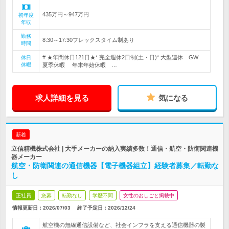
435万円～947万円
初年度
年収
勤務
8:30～17:30フレックスタイム制あり
時間
# ★年間休日121日★* 完全週休2日制(土・日)* 大型連休 GW
休日
休暇
夏季休暇 年末年始休暇 …
求人詳細を見る
気になる
新着
立信精機株式会社 | 大手メーカーの納入実績多数！通信・航空・防衛関連機
器メーカー
航空・防衛関連の通信機器【電子機器組立】経験者募集／転勤な
し
正社員
急募
転勤なし
学歴不問
女性のおしごと掲載中
情報更新日：2026/07/03
終了予定日：
2026/12/24
航空機の無線通信設備など、社会インフラを支える通信機器の製