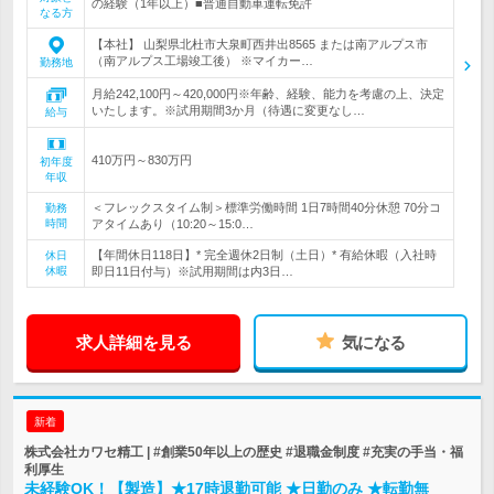
の経験（1年以上）■普通自動車運転免許
なる方
【本社】 山梨県北杜市大泉町西井出8565 または南アルプス市
（南アルプス工場竣工後） ※マイカー…
勤務地
月給242,100円～420,000円※年齢、経験、能力を考慮の上、決定
いたします。※試用期間3か月（待遇に変更なし…
給与
410万円～830万円
初年度
年収
＜フレックスタイム制＞標準労働時間 1日7時間40分休憩 70分コ
勤務
時間
アタイムあり（10:20～15:0…
【年間休日118日】* 完全週休2日制（土日）* 有給休暇（入社時
休日
休暇
即日11日付与）※試用期間は内3日…
求人詳細を見る
気になる
新着
株式会社カワセ精工 | #創業50年以上の歴史 #退職金制度 #充実の手当・福
利厚生
未経験OK！【製造】★17時退勤可能 ★日勤のみ ★転勤無