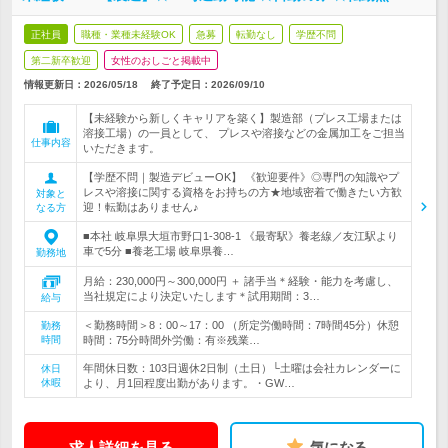
正社員
職種・業種未経験OK
急募
転勤なし
学歴不問
第二新卒歓迎
女性のおしごと掲載中
情報更新日：2026/05/18
終了予定日：
2026/09/10
【未経験から新しくキャリアを築く】製造部（プレス工場または
溶接工場）の一員として、 プレスや溶接などの金属加工をご担当
仕事内容
いただきます。
【学歴不問｜製造デビューOK】 《歓迎要件》◎専門の知識やプ
レスや溶接に関する資格をお持ちの方★地域密着で働きたい方歓
対象と
迎！転勤はありません♪
なる方
■本社 岐阜県大垣市野口1-308-1 《最寄駅》養老線／友江駅より
車で5分 ■養老工場 岐阜県養…
勤務地
月給：230,000円～300,000円 ＋ 諸手当＊経験・能力を考慮し、
当社規定により決定いたします＊試用期間：3…
給与
＜勤務時間＞8：00～17：00 （所定労働時間：7時間45分）休憩
勤務
時間
時間：75分時間外労働：有※残業…
年間休日数：103日週休2日制（土日）└土曜は会社カレンダーに
休日
休暇
より、月1回程度出勤があります。・GW…
求人詳細を見る
気になる