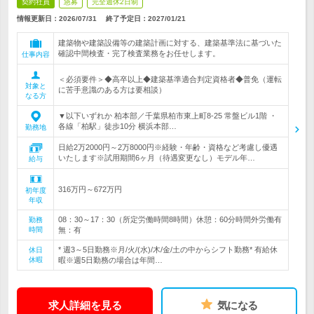
契約社員
急募
完全週休2日制
情報更新日：2026/07/31
終了予定日：
2027/01/21
建築物や建築設備等の建築計画に対する、建築基準法に基づいた
確認中間検査・完了検査業務をお任せします。
仕事内容
＜必須要件＞◆高卒以上◆建築基準適合判定資格者◆普免（運転
対象と
に苦手意識のある方は要相談）
なる方
▼以下いずれか 柏本部／千葉県柏市東上町8-25 常盤ビル1階 ・
各線「柏駅」徒歩10分 横浜本部…
勤務地
日給2万2000円～2万8000円※経験・年齢・資格など考慮し優遇
いたします※試用期間6ヶ月（待遇変更なし）モデル年…
給与
316万円～672万円
初年度
年収
08：30～17：30（所定労働時間8時間）休憩：60分時間外労働有
勤務
時間
無：有
* 週3～5日勤務※月/火/(水)/木/金/土の中からシフト勤務* 有給休
休日
休暇
暇※週5日勤務の場合は年間…
求人詳細を見る
気になる