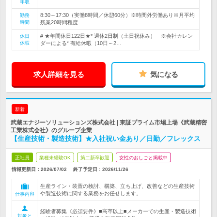
年収
8:30～17:30（実働8時間／休憩60分）※時間外労働あり※月平均
勤務
時間
残業20時間程度
# ★年間休日122日★* 週休2日制（土日祝休み） ※会社カレン
休日
休暇
ダーによる* 有給休暇（10日～2…
求人詳細を見る
気になる
新着
武蔵エナジーソリューションズ株式会社 | 東証プライム市場上場《武蔵精密
工業株式会社》のグループ企業
【生産技術・製造技術】★入社祝い金あり／日勤／フレックス
正社員
業種未経験OK
第二新卒歓迎
女性のおしごと掲載中
情報更新日：2026/07/02
終了予定日：
2026/11/26
生産ライン・装置の検討、構築、立ち上げ、改善などの生産技術
や製造技術に関する業務をお任せします。
仕事内容
経験者募集《必須要件》■高卒以上■メーカーでの生産・製造技術
対象と