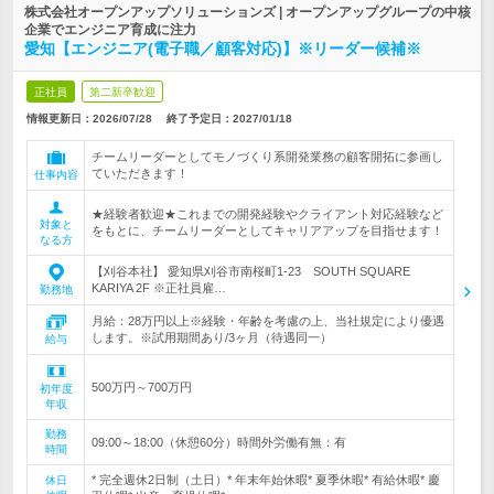
株式会社オープンアップソリューションズ | オープンアップグループの中核
企業でエンジニア育成に注力
愛知【エンジニア(電子職／顧客対応)】※リーダー候補※
正社員
第二新卒歓迎
情報更新日：2026/07/28
終了予定日：
2027/01/18
チームリーダーとしてモノづくり系開発業務の顧客開拓に参画し
ていただきます！
仕事内容
★経験者歓迎★これまでの開発経験やクライアント対応経験など
対象と
をもとに、チームリーダーとしてキャリアアップを目指せます！
なる方
【刈谷本社】 愛知県刈谷市南桜町1-23 SOUTH SQUARE
KARIYA 2F ※正社員雇…
勤務地
月給：28万円以上※経験・年齢を考慮の上、当社規定により優遇
します。※試用期間あり/3ヶ月（待遇同一）
給与
500万円～700万円
初年度
年収
勤務
09:00～18:00（休憩60分）時間外労働有無：有
時間
* 完全週休2日制（土日）* 年末年始休暇* 夏季休暇* 有給休暇* 慶
休日