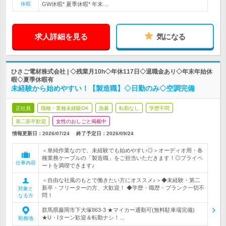
休暇
GW休暇* 夏季休暇* 年末…
求人詳細を見る
気になる
ひさご電材株式会社 | ◇残業月10h◇年休117日◇退職金あり◇年末年始休
暇◇夏季休暇有
未経験から始めやすい！【製造職】◇日勤のみ◇空調完備
正社員
職種・業種未経験OK
急募
転勤なし
学歴不問
第二新卒歓迎
女性のおしごと掲載中
情報更新日：2026/07/24
終了予定日：
2026/09/24
＜単純作業なので、未経験でも始めやすい◎＞オーディオ用・各
種業務ケーブルの「製造職」をご担当いただきます！◎プライベ
仕事内容
ートを満喫できます♪
＜自由な社風のもとで働きたい方にオススメ♪＞◆未経験・第二
新卒・フリーターの方、大歓迎！ ◆学歴・職歴・ブランク一切不
対象と
問！
なる方
群馬県藤岡市下大塚863-3 ★マイカー通勤可(無料駐車場完備)
★U・Iターン歓迎＆転勤ナシ！…
勤務地