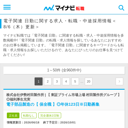
電子関連 日勤に関する求人・転職・中途採用情報＜
8/6（木）更新＞
マイナビ転職では「電子関連 日勤」に関連する転職・求人・中途採用情報を多
数掲載中!「電子関連 日勤」の転職・求人情報を探しているあなたにおすすめ
のお仕事を掲載しています。「電子関連 日勤」に関連するキーワードからも転
職・求人情報をお探しいただけるので、あなたにぴったりのお仕事を見つけて
みてください!
1～50件 (全960件中)
…
1
2
3
4
5
20
株式会社伊勢村田製作所 | 【 東証プライム市場上場 村田製作所グループ 】
◎福利厚生充実
電子部品製造の【 保全職 】◎年休123日※日勤募集
正社員
転勤なし
完全週休2日制
情報更新日：2026/06/18
終了予定日：
2026/10/01