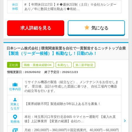
# 【 年間休日117日 】# ◆週休2日制（土日）※会社カレンダー
休日
休暇
あり／年に数回土曜出勤あり◆有給…
求人詳細を見る
気になる
日本シーム株式会社 | 環境関連装置を自社で一貫製造するニッチトップ企業
【製造（リーダー候補）】転勤なし！日勤のみ！
正社員
職種・業種未経験OK
転勤なし
第二新卒歓迎
情報更新日：2026/06/02
終了予定日：
2026/11/23
リサイクル機器の製造（組立など）、メンテナンスをお任せしま
す。 受注後、設計が作成した図面に基づき、 自社工場内で機器
仕事内容
の組立等を行います。
【業界経験不問】製造経験が3年以上ある方を募集！
対象と
なる方
本社：埼玉県川口市安行北谷665 ※マイカー通勤可 【雇入れ直
後】上記事業所 【変更の範囲】会社の…
勤務地
月給：280,000円～360,000円※固定残業代、40,000円～66,000円