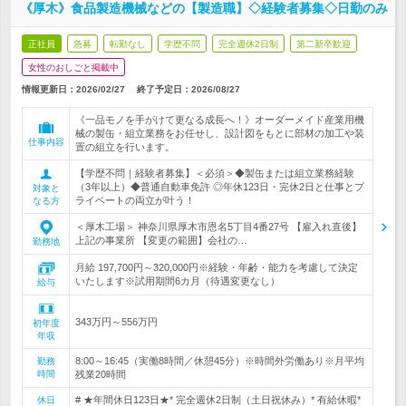
《厚木》食品製造機械などの【製造職】◇経験者募集◇日勤のみ
正社員
急募
転勤なし
学歴不問
完全週休2日制
第二新卒歓迎
女性のおしごと掲載中
情報更新日：2026/02/27
終了予定日：
2026/08/27
《一品モノを手がけて更なる成長へ！》オーダーメイド産業用機
械の製缶・組立業務をお任せし、設計図をもとに部材の加工や装
仕事内容
置の組立を行います。
【学歴不問｜経験者募集】＜必須＞◆製缶または組立業務経験
（3年以上）◆普通自動車免許 ◎年休123日・完休2日と仕事とプ
対象と
ライベートの両立が叶う！
なる方
＜厚木工場＞ 神奈川県厚木市恩名5丁目4番27号 【雇入れ直後】
上記の事業所 【変更の範囲】会社の…
勤務地
月給 197,700円～320,000円※経験・年齢・能力を考慮して決定
いたします※試用期間6カ月（待遇変更なし）
給与
343万円～556万円
初年度
年収
8:00～16:45（実働8時間／休憩45分）※時間外労働あり※月平均
勤務
時間
残業20時間
# ★年間休日123日★* 完全週休2日制（土日祝休み）* 有給休暇*
休日