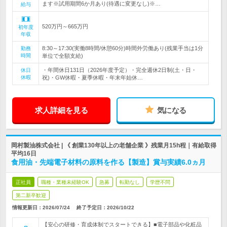
ます※試用期間6か月あり(待遇に変更なし)※…
給与
520万円～665万円
初年度
年収
8:30～17:30(実働8時間/休憩60分)時間外労働あり(残業手当は1分
勤務
時間
単位で全額支給)
・年間休日131日（2026年度予定）・完全週休2日制(土・日・
休日
休暇
祝)・GW休暇・夏季休暇・年末年始休…
求人詳細を見る
気になる
岡村製油株式会社 | 《 創業130年以上の老舗企業 》残業月15h程｜有給取得
平均16日
食用油・先端電子材料の原料を作る【製造】賞与実績6.0ヵ月
正社員
職種・業種未経験OK
急募
転勤なし
学歴不問
第二新卒歓迎
情報更新日：2026/07/24
終了予定日：
2026/10/22
【安心の研修・育成体制でスタートできる】■電子部品や化粧品