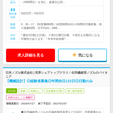
（25時間分）を含む。超過分は別…
給与
500万円～700万円
初年度
年収
8：30～17：30(実働8時間／休憩時間60分)※時間外労働有無：有
勤務
時間
※残業時間：月平均20～30時…
* 週休2日制(土日祝) ※第3土曜日出勤 ※祝日も出勤日になる
休日
休暇
可能性があります。* 年末年始休暇*…
求人詳細を見る
気になる
日本ノズル株式会社 | 世界シェアトップクラス！化学繊維用ノズルのパイオ
ニア
【機械設計】◎経験者募集◎年間休日122日◎日勤のみ
正社員
急募
転勤なし
完全週休2日制
第二新卒歓迎
女性のおしごと掲載中
情報更新日：2026/07/17
終了予定日：
2027/01/07
◆化学繊維用ノズルや不織布製造装置などの設計・作図業務をお