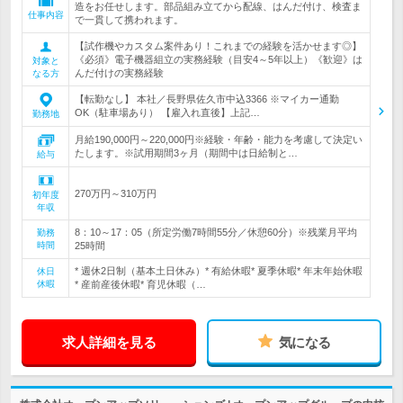
造をお任せします。部品組み立てから配線、はんだ付け、検査ま
仕事内容
で一貫して携われます。
【試作機やカスタム案件あり！これまでの経験を活かせます◎】
《必須》電子機器組立の実務経験（目安4～5年以上）《歓迎》は
対象と
んだ付けの実務経験
なる方
【転勤なし】 本社／長野県佐久市中込3366 ※マイカー通勤
OK（駐車場あり） 【雇入れ直後】上記…
勤務地
月給190,000円～220,000円※経験・年齢・能力を考慮して決定い
たします。※試用期間3ヶ月（期間中は日給制と…
給与
270万円～310万円
初年度
年収
8：10～17：05（所定労働7時間55分／休憩60分）※残業月平均
勤務
時間
25時間
* 週休2日制（基本土日休み）* 有給休暇* 夏季休暇* 年末年始休暇
休日
休暇
* 産前産後休暇* 育児休暇（…
求人詳細を見る
気になる