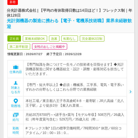
新着
分光計器株式会社 | 【平均の有休取得日数は14日ほど！】フレックス制｜年
休128日
光計測機器の製造に携わる【電子・電機系技術職】業界未経験歓
迎
正社員
業種未経験OK
急募
転勤なし
完全週休2日制
第二新卒歓迎
女性のおしごと掲載中
情報更新日：2026/07/27
終了予定日：
2026/12/28
【専門知識を身につけて一生モノの技術者を目指せます】◆光計
測機器製造に関する機器組立・設計・調整・顧客対応を担当して
仕事内容
いただきます。
【専門・短大卒以上】◆必須：機械系、工学系、電気・電子系い
対象と
ずれかの分野もしくはこれら分野での業務経験
なる方
本社工場／東京都八王子市高倉町4-8 ・最寄駅：JR八高線「北八
王子駅」より徒歩2分 【雇入れ直後…
勤務地
月給20万8700円～+諸手当+賞与【モデル年収】508万円／26歳入
社（昨年度賞与含む）529万円／35歳入社（昨…
給与
# フレックス制* 1日の標準労働時間／7時間30分* 休憩／60分コ
勤務
時間
アタイム／10：00～15：0…