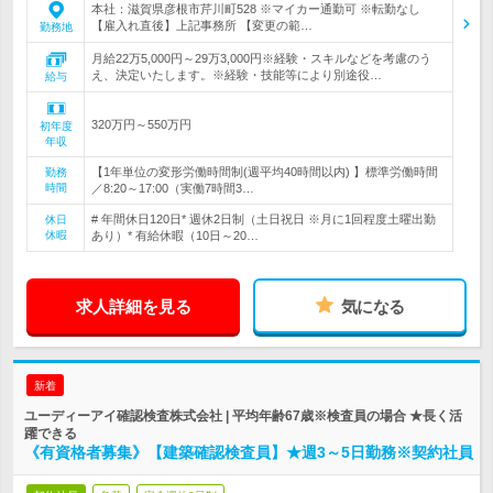
本社：滋賀県彦根市芹川町528 ※マイカー通勤可 ※転勤なし
【雇入れ直後】上記事務所 【変更の範…
勤務地
月給22万5,000円～29万3,000円※経験・スキルなどを考慮のう
え、決定いたします。※経験・技能等により別途役…
給与
320万円～550万円
初年度
年収
【1年単位の変形労働時間制(週平均40時間以内) 】標準労働時間
勤務
時間
／8:20～17:00（実働7時間3…
# 年間休日120日* 週休2日制（土日祝日 ※月に1回程度土曜出勤
休日
休暇
あり）* 有給休暇（10日～20…
求人詳細を見る
気になる
新着
ユーディーアイ確認検査株式会社 | 平均年齢67歳※検査員の場合 ★長く活
躍できる
《有資格者募集》【建築確認検査員】★週3～5日勤務※契約社員