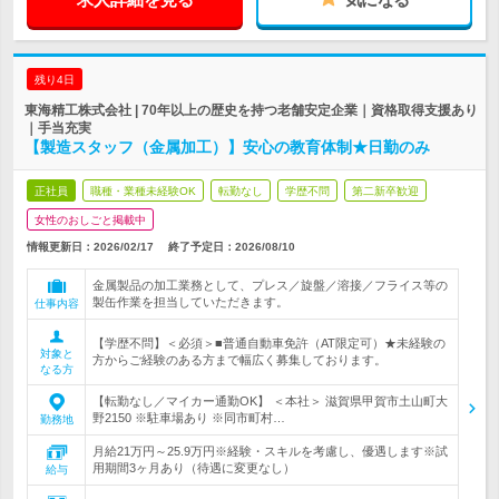
残り4日
東海精工株式会社 | 70年以上の歴史を持つ老舗安定企業｜資格取得支援あり
｜手当充実
【製造スタッフ（金属加工）】安心の教育体制★日勤のみ
正社員
職種・業種未経験OK
転勤なし
学歴不問
第二新卒歓迎
女性のおしごと掲載中
情報更新日：2026/02/17
終了予定日：
2026/08/10
金属製品の加工業務として、プレス／旋盤／溶接／フライス等の
製缶作業を担当していただきます。
仕事内容
【学歴不問】＜必須＞■普通自動車免許（AT限定可）★未経験の
対象と
方からご経験のある方まで幅広く募集しております。
なる方
【転勤なし／マイカー通勤OK】 ＜本社＞ 滋賀県甲賀市土山町大
野2150 ※駐車場あり ※同市町村…
勤務地
月給21万円～25.9万円※経験・スキルを考慮し、優遇します※試
用期間3ヶ月あり（待遇に変更なし）
給与