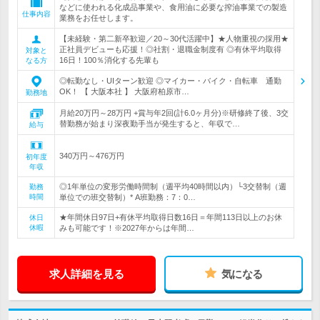
などに使われる化成品事業や、食用油に必要な搾油事業での製造
仕事内容
業務をお任せします。
【未経験・第二新卒歓迎／20～30代活躍中】★人物重視の採用★
正社員デビューも応援！◎社割・退職金制度有 ◎有休平均取得
対象と
16日！100％消化する先輩も
なる方
◎転勤なし・UIターン歓迎 ◎マイカー・バイク・自転車 通勤
OK！ 【 大阪本社 】 大阪府柏原市…
勤務地
月給20万円～28万円 +賞与年2回(計6.0ヶ月分)※研修終了後、3交
替勤務が始まり深夜勤手当が発生すると、年収で…
給与
340万円～476万円
初年度
年収
◎1年単位の変形労働時間制（週平均40時間以内）└3交替制（週
勤務
時間
単位での班交替制）* A班勤務：7：0…
★年間休日97日+有休平均取得日数16日＝年間113日以上のお休
休日
休暇
みも可能です！※2027年からは年間…
求人詳細を見る
気になる