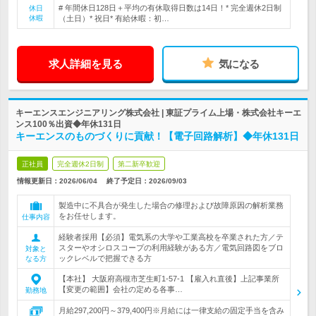
# 年間休日128日＋平均の有休取得日数は14日！* 完全週休2日制
休日
休暇
（土日）* 祝日* 有給休暇：初…
求人詳細を見る
気になる
キーエンスエンジニアリング株式会社 | 東証プライム上場・株式会社キーエ
ンス100％出資◆年休131日
キーエンスのものづくりに貢献！【電子回路解析】◆年休131日
正社員
完全週休2日制
第二新卒歓迎
情報更新日：2026/06/04
終了予定日：
2026/09/03
製造中に不具合が発生した場合の修理および故障原因の解析業務
をお任せします。
仕事内容
経験者採用【必須】電気系の大学や工業高校を卒業された方／テ
スターやオシロスコープの利用経験がある方／電気回路図をブロ
対象と
ックレベルで把握できる方
なる方
【本社】 大阪府高槻市芝生町1-57-1 【雇入れ直後】上記事業所
【変更の範囲】会社の定める各事…
勤務地
月給297,200円～379,400円※月給には一律支給の固定手当を含み