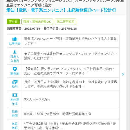
株式会社オープンアップソリューションズ | オープンアップグループの中核
企業でエンジニア育成に注力
愛知【電気・電子系エンジニア】未経験歓迎◎ハード設計◎
正社員
職種・業種未経験OK
第二新卒歓迎
情報更新日：2026/07/28
終了予定日：
2027/01/18
事業拡大のためハード設計・評価業務を担当いただける方を募集
します！
仕事内容
★第二新卒・未経験歓迎★エンジニアへのキャリアチェンジでご
対象と
活躍いただけます！
なる方
【愛知県】 愛知県内の各プロジェクト先 ※正社員雇用で請負・
受託・派遣の形態でプロジェクトにアサイ…
勤務地
月給：20万円以上※経験・年齢を考慮の上、当社規定により優遇
します。※試用期間あり/3ヶ月（待遇同一）
給与
300万円～380万円
初年度
年収
勤務
09:00～18:00（休憩60分）時間外労働有無：有
時間
* 完全週休2日制（土日）* 年末年始休暇* 夏季休暇* 有給休暇* 慶
休日
休暇
弔休暇* 出産・育児休暇* …