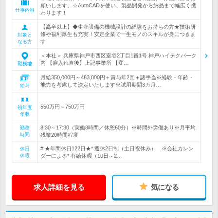
願いします。☆AutoCADを使い、製品開発から納品まで幅広く携
仕事内容
わります！
【高卒以上】◆生産設備の機械設計の経験をお持ちの方★技術研
修や福利厚生も充実！安定企業で一生モノのスキルが身につきま
対象と
す
なる方
＜本社＞ 兵庫県神戸市西区室谷2丁目1番1号 神戸ハイテクパーク
内 【雇入れ直後】上記事業所 【変…
勤務地
月給350,000円～483,000円＋賞与年2回＋諸手当※経験・年齢・
能力を考慮して決定いたします※試用期間3カ月…
給与
550万円～750万円
初年度
年収
8:30～17:30（実働8時間／休憩60分）※時間外労働あり※月平均
勤務
時間
残業20時間程度
# ★年間休日122日★* 週休2日制（土日祝休み） ※会社カレン
休日
休暇
ダーによる* 有給休暇（10日～2…
求人詳細を見る
気になる