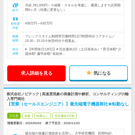
月給 291,000円～※経験・スキルを考慮し、優遇します※試用期
間6ヶ月（待遇に変更なし）
給与
436万円～630万円
初年度
年収
フレックスタイム制標準労働時間1日7時間45分コアタイム／
勤務
時間
10:30～15:15※休憩45分※残業あ…
# 【年間休日125日】# 完全週休2日（土日祝休み）* 育児休暇* 介
休日
休暇
護休暇* 慶弔休暇* 有給休…
求人詳細を見る
気になる
株式会社ノビテック | 高速度現象の画像計測や解析、コンサルティングの輸
入専門商社
【営業（セールスエンジニア）】最先端電子機器商社★転勤なし
正社員
急募
転勤なし
完全週休2日制
情報更新日：2026/06/02
終了予定日：
2026/11/23
最先端の画像計測技術を活用し、大学研究機関、民間R&D、