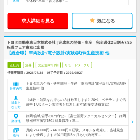
休暇
弔休暇* 出産・育児休暇* …
求人詳細を見る
気になる
トヨタ自動車東日本株式会社 | 完成車の開発・生産 完全週休2日制★7/25
転職フェア東京に出展
【総合職】車両設計/電子設計/実験/試作/生産技術 他
正社員
急募
完全週休2日制
リモートワーク可
情報更新日：2026/07/24
終了予定日：
2026/08/27
トヨタ車の企画・研究開発・生産（車両設計/電子設計/実験/試作/
生産技術 他）
仕事内容
《経験・知識をお持ちの方は歓迎します》20代～ベテランまで活
対象と
躍中！UIJターン希望者も歓迎します(面接交通費支給)
なる方
静岡/宮城/岩手のいずれか 【富士裾野テクニカルセンター】 静岡
県裾野市御宿1501 対象職種：車…
勤務地
月給 214,000円～440,000円※経験、スキルを考慮し、当社規定
により優遇します※試用期間3ヶ月あり(給与変…
給与