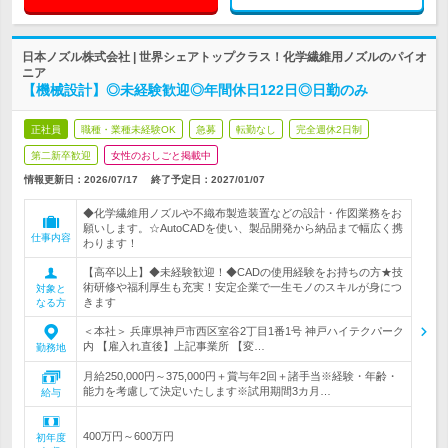
日本ノズル株式会社 | 世界シェアトップクラス！化学繊維用ノズルのパイオ
ニア
【機械設計】◎未経験歓迎◎年間休日122日◎日勤のみ
正社員
職種・業種未経験OK
急募
転勤なし
完全週休2日制
第二新卒歓迎
女性のおしごと掲載中
情報更新日：2026/07/17
終了予定日：
2027/01/07
◆化学繊維用ノズルや不織布製造装置などの設計・作図業務をお
願いします。☆AutoCADを使い、製品開発から納品まで幅広く携
仕事内容
わります！
【高卒以上】◆未経験歓迎！◆CADの使用経験をお持ちの方★技
術研修や福利厚生も充実！安定企業で一生モノのスキルが身につ
対象と
きます
なる方
＜本社＞ 兵庫県神戸市西区室谷2丁目1番1号 神戸ハイテクパーク
内 【雇入れ直後】上記事業所 【変…
勤務地
月給250,000円～375,000円＋賞与年2回＋諸手当※経験・年齢・
能力を考慮して決定いたします※試用期間3カ月…
給与
400万円～600万円
初年度