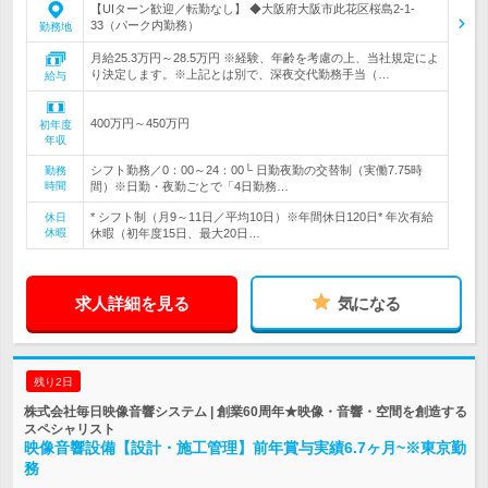
【UIターン歓迎／転勤なし】 ◆大阪府大阪市此花区桜島2-1-
33（パーク内勤務）
勤務地
月給25.3万円～28.5万円 ※経験、年齢を考慮の上、当社規定によ
り決定します。※上記とは別で、深夜交代勤務手当（…
給与
400万円～450万円
初年度
年収
シフト勤務／0：00～24：00└ 日勤夜勤の交替制（実働7.75時
勤務
時間
間）※日勤・夜勤ごとで「4日勤務…
* シフト制（月9～11日／平均10日）※年間休日120日* 年次有給
休日
休暇
休暇（初年度15日、最大20日…
求人詳細を見る
気になる
残り2日
株式会社毎日映像音響システム | 創業60周年★映像・音響・空間を創造する
スペシャリスト
映像音響設備【設計・施工管理】前年賞与実績6.7ヶ月~※東京勤
務