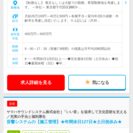
【転勤なし】 東京もしくは大阪での勤務。希望勤務地を考慮しま
す。 ＜本社＞ 東京都千代田区麹町6-…
勤務地
月給26万100円～40万2,900円＋各種手当＋賞与年2回※経験・年
齢等を考慮し決定いたします。※上記には（月30…
給与
400万円～600万円
初年度
年収
勤務
9：00～17：30（実働7.5時間）※残業は月平均20時間以内
時間
# -----年間休日125日以上-----◆完全週休2日制（土日休み）◆祝
休日
休暇
日◆夏期休暇（3日）◆年…
求人詳細を見る
気になる
新着
ヤマハサウンドシステム株式会社 | 「いい音」を追求して文化芸術を支える
／充実の手当と福利厚生
音響システムの【施工管理】★年間休日127日★土日祝休み★