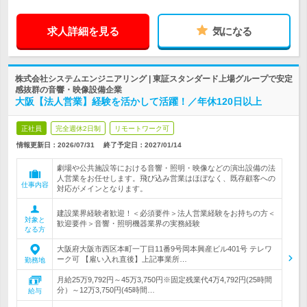
求人詳細を見る
気になる
株式会社システムエンジニアリング | 東証スタンダード上場グループで安定
感抜群の音響・映像設備企業
大阪【法人営業】経験を活かして活躍！／年休120日以上
正社員
完全週休2日制
リモートワーク可
情報更新日：2026/07/31
終了予定日：
2027/01/14
劇場や公共施設等における音響・照明・映像などの演出設備の法
人営業をお任せします。飛び込み営業はほぼなく、既存顧客への
仕事内容
対応がメインとなります。
建設業界経験者歓迎！＜必須要件＞法人営業経験をお持ちの方＜
対象と
歓迎要件＞音響・照明機器業界の実務経験
なる方
大阪府大阪市西区本町一丁目11番9号岡本興産ビル401号 テレワ
ーク可 【雇い入れ直後】上記事業所…
勤務地
月給25万9,792円～45万3,750円※固定残業代4万4,792円(25時間
分）～12万3,750円(45時間…
給与