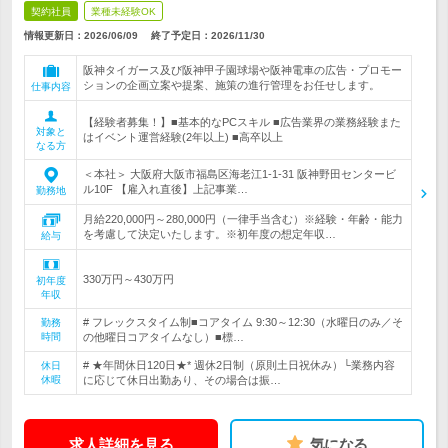
契約社員
業種未経験OK
情報更新日：2026/06/09
終了予定日：
2026/11/30
阪神タイガース及び阪神甲子園球場や阪神電車の広告・プロモー
ションの企画立案や提案、施策の進行管理をお任せします。
仕事内容
【経験者募集！】■基本的なPCスキル ■広告業界の業務経験また
対象と
はイベント運営経験(2年以上) ■高卒以上
なる方
＜本社＞ 大阪府大阪市福島区海老江1-1-31 阪神野田センタービ
ル10F 【雇入れ直後】上記事業…
勤務地
月給220,000円～280,000円（一律手当含む）※経験・年齢・能力
を考慮して決定いたします。※初年度の想定年収…
給与
330万円～430万円
初年度
年収
# フレックスタイム制■コアタイム 9:30～12:30（水曜日のみ／そ
勤務
時間
の他曜日コアタイムなし）■標…
# ★年間休日120日★* 週休2日制（原則土日祝休み）└業務内容
休日
休暇
に応じて休日出勤あり、その場合は振…
求人詳細を見る
気になる