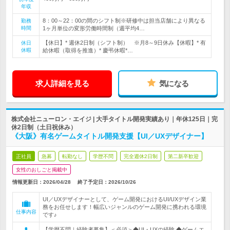
年収
8：00～22：00の間のシフト制※研修中は担当店舗により異なる
勤務
時間
1ヶ月単位の変形労働時間制（週平均4…
【休日】* 週休2日制（シフト制） ※月8～9日休み【休暇】* 有
休日
休暇
給休暇（取得を推進）* 慶弔休暇*…
求人詳細を見る
気になる
株式会社ニューロン・エイジ | 大手タイトル開発実績あり｜年休125日｜完
休2日制（土日祝休み）
《大阪》有名ゲームタイトル開発支援【UI／UXデザイナー】
正社員
急募
転勤なし
学歴不問
完全週休2日制
第二新卒歓迎
女性のおしごと掲載中
情報更新日：2026/04/28
終了予定日：
2026/10/26
UI／UXデザイナーとして、ゲーム開発におけるUI/UXデザイン業
務をお任せします！幅広いジャンルのゲーム開発に携われる環境
仕事内容
です♪
【学歴不問｜経験者募集】＜必須＞◆UI・UXの経験 ◆ゲームエ