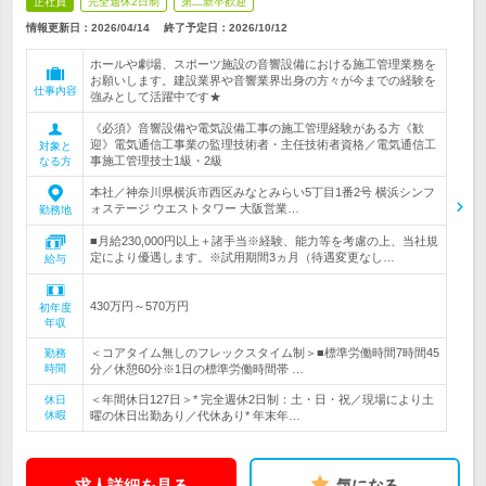
正社員
完全週休2日制
第二新卒歓迎
情報更新日：2026/04/14
終了予定日：
2026/10/12
ホールや劇場、スポーツ施設の音響設備における施工管理業務を
お願いします。建設業界や音響業界出身の方々が今までの経験を
仕事内容
強みとして活躍中です★
《必須》音響設備や電気設備工事の施工管理経験がある方《歓
迎》電気通信工事業の監理技術者・主任技術者資格／電気通信工
対象と
事施工管理技士1級・2級
なる方
本社／神奈川県横浜市西区みなとみらい5丁目1番2号 横浜シンフ
ォステージ ウエストタワー 大阪営業…
勤務地
■月給230,000円以上＋諸手当※経験、能力等を考慮の上、当社規
定により優遇します。※試用期間3ヵ月（待遇変更なし…
給与
430万円～570万円
初年度
年収
＜コアタイム無しのフレックスタイム制＞■標準労働時間7時間45
勤務
時間
分／休憩60分※1日の標準労働時間帯 …
＜年間休日127日＞* 完全週休2日制：土・日・祝／現場により土
休日
休暇
曜の休日出勤あり／代休あり* 年末年…
求人詳細を見る
気になる