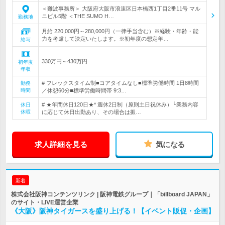
＜難波事務所＞ 大阪府大阪市浪速区日本橋西1丁目2番11号 マル
ニビル5階 ＜THE SUMO H…
勤務地
月給 220,000円～280,000円（一律手当含む）※経験・年齢・能
力を考慮して決定いたします。※初年度の想定年…
給与
330万円～430万円
初年度
年収
# フレックスタイム制■コアタイムなし■標準労働時間 1日8時間
勤務
時間
／休憩60分■標準労働時間帯 9:3…
# ★年間休日120日★* 週休2日制（原則土日祝休み）└業務内容
休日
休暇
に応じて休日出勤あり、その場合は振…
求人詳細を見る
気になる
新着
株式会社阪神コンテンツリンク | 阪神電鉄グループ｜「billboard JAPAN」
のサイト・LIVE運営企業
《大阪》阪神タイガースを盛り上げる！【イベント販促・企画】