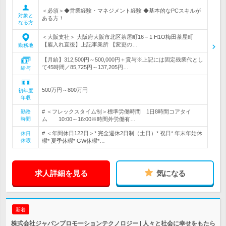
＜必須＞◆営業経験・マネジメント経験 ◆基本的なPCスキルが
対象と
ある方！
なる方
＜大阪支社＞ 大阪府大阪市北区茶屋町16－1 H1O梅田茶屋町
【雇入れ直後】上記事業所 【変更の…
勤務地
【月給】312,500円～500,000円＋賞与※上記には固定残業代とし
て45時間／85,725円～137,205円…
給与
500万円～800万円
初年度
年収
# ＜フレックスタイム制＞標準労働時間 1日8時間コアタイ
勤務
時間
ム 10:00～16:00※時間外労働有…
# ＜年間休日122日＞* 完全週休2日制（土日）* 祝日* 年末年始休
休日
休暇
暇* 夏季休暇* GW休暇*…
求人詳細を見る
気になる
新着
株式会社ジャパンプロモーションテクノロジー | 人々と社会に幸せをもたら