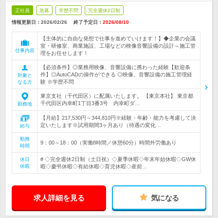
正社員
急募
学歴不問
完全週休2日制
情報更新日：2026/02/26
終了予定日：
2026/08/10
【主体的に自由な発想で仕事を進めていけます！】◆企業の会議
室・研修室、商業施設、工場などの映像音響設備の設計～施工管
仕事内容
理をお任せします！
【必須条件】◎業務用映像、音響設備に携わった経験【歓迎条
件】◎AutoCADの操作ができる ◎映像、音響設備の施工管理経
対象と
験 ※学歴不問
なる方
東京支社（千代田区）に配属いたします。 【東京本社】 東京都
千代田区内幸町1丁目3番3号 内幸町ダ…
勤務地
【月給】217,530円～344,810円※経験・年齢・能力を考慮して決
定いたします※試用期間3ヶ月あり（待遇の変化…
給与
勤務
9：00～18：00（実働8時間／休憩60分）時間外労働あり
時間
# ◇完全週休2日制（土日祝）◇夏季休暇◇年末年始休暇◇GW休
休日
休暇
暇◇慶弔休暇◇有給休暇◇育児休暇◇産前…
求人詳細を見る
気になる