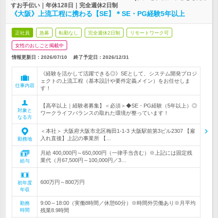
すお手伝い｜年休128日｜完全週休2日制
《大阪》上流工程に携わる【SE】＊SE・PG経験5年以上
正社員
急募
転勤なし
完全週休2日制
リモートワーク可
女性のおしごと掲載中
情報更新日：2026/07/10
終了予定日：
2026/12/31
《経験を活かして活躍できる◎》SEとして、システム開発プロジ
ェクトの上流工程（基本設計や要件定義メイン）をお任せしま
仕事内容
す！
【高卒以上｜経験者募集】＜必須＞◆SE・PG経験（5年以上）◎
対象と
ワークライフバランスの取れた環境が整っています！
なる方
＜本社＞ 大阪府大阪市北区梅田1-1-3 大阪駅前第3ビル2307 【雇
入れ直後】上記の事業所 【…
勤務地
月給 400,000円～650,000円（一律手当含む）※上記には固定残
業代（月67,500円～100,000円／3…
給与
600万円～800万円
初年度
年収
9:00～18:00（実働8時間／休憩60分）※時間外労働あり※月平均
勤務
時間
残業8.9時間