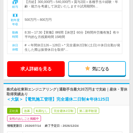
【月給】300,000円～540,000円＋賞与2回＋各種手当※経験・年
齢・能力を考慮して決定いたします※試用期間6…
給与
500万円～800万円
初年度
年収
8:30～17:30【実働】8時間【休憩】60分【時間外労働有無】有※
勤務
時間
平均的な月残業時間 15時間
# ＜年間休日126～128日＞* 完全週休2日制 (土日)※休日出勤が発
休日
休暇
生した際は振替休日を取得*…
求人詳細を見る
気になる
株式会社東和エンジニアリング | 通勤手当最大20万円まで支給｜産休・育休
取得実績あり
＜大阪＞【電気施工管理】完全週休二日制★年休125日
正社員
急募
転勤なし
完全週休2日制
第二新卒歓迎
女性のおしごと掲載中
情報更新日：2026/07/14
終了予定日：
2026/12/24