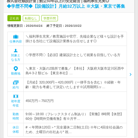
株式会社類設計室 | 創立50年以上の安定経営 | 福利厚生充実◎
◆学歴不問◆【設備設計】月給32万以上 ※大阪・東京で募集
正社員
転勤なし
学歴不問
情報更新日：2026/04/24
終了予定日：
2026/10/22
＼福利厚生充実／教育施設や官庁、先端企業など様々な設計を手
掛ける当社にて設備設計業務をお任せします◎
仕事内容
◇学歴不問◇【必須】建築設計士として就業を目指している方
対象と
なる方
＼東京・大阪の2箇所で募集／ 【本社】 大阪府大阪市淀川区西中
島4-3-2 類ビル 【東京本社】…
勤務地
【月給】320,000円～420,000円（一律手当を含む）※経験・年
齢・能力を考慮して決定いたします※試用期間1ヶ…
給与
450万円～750万円
初年度
年収
9:00～18:00（フレックスタイム制あり）【実働】8時間【休憩】
勤務
時間
60分【時間外労働有無】有※月平…
# ＜年間休120日＞* 完全週休二日制(土日) ※年に4回全社会議の
休日
休暇
ため、土曜日の出社あり* 祝…