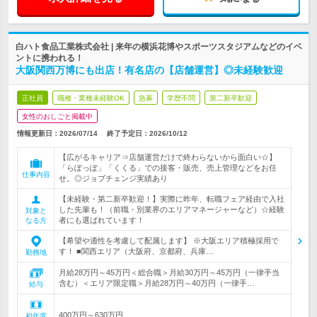
白ハト食品工業株式会社 | 来年の横浜花博やスポーツスタジアムなどのイベ
ントに携われる！
大阪関西万博にも出店！有名店の【店舗運営】◎未経験歓迎
正社員
職種・業種未経験OK
急募
学歴不問
第二新卒歓迎
女性のおしごと掲載中
情報更新日：2026/07/14
終了予定日：
2026/10/12
【広がるキャリア⇒店舗運営だけで終わらないから面白い☆】
「らぽっぽ」「くくる」での接客・販売、売上管理などをお任
仕事内容
せ。◎ジョブチェンジ実績あり
【未経験・第二新卒歓迎！】実際に昨年、転職フェア経由で入社
した先輩も！（前職・別業界のエリアマネージャーなど）☆経験
対象と
者にも選ばれています！
なる方
【希望や適性を考慮して配属します】 ※大阪エリア積極採用で
す！ ■関西エリア（大阪府、京都府、兵庫…
勤務地
月給28万円～45万円＜総合職＞月給30万円～45万円（一律手当
含む）＜エリア限定職＞月給28万円～40万円（一律手…
給与
400万円～630万円
初年度