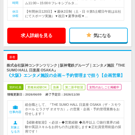
時間
ム11:00～15:00※フレキシブルタ…
【年間休日120日】▼週休2日制（土・日 ※第5土曜日午前は出社
休日
休暇
にてスポーツ実施）▼祝日▼夏季休暇▼…
求人詳細を見る
気になる
新着
株式会社阪神コンテンツリンク | 阪神電鉄グループ｜エンタメ施設『THE
SUMO HALL 日楽座 OSAKA』
《大阪》エンタメ施設の企画～予約管理まで担う【企画営業】
契約社員
業種未経験OK
急募
第二新卒歓迎
女性のおしごと掲載中
情報更新日：2026/06/09
終了予定日：
2026/11/30
総合職として、『THE SUMO HALL 日楽座 OSAKA（ザ・スモウ
ホール ヒラクザ オオサカ）』の営業・企画・予約管理業務をお
仕事内容
任せします！
【経験者歓迎】＜必須＞◆営業経験 ◆高卒以上 ◎旅行業界の経
験や英語スキルをお持ちの方は歓迎します★正社員登用前提の採
対象と
用です！
なる方