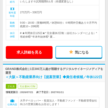
いたします※試用期間6カ月（待遇変更なし）
給与
273万円～338万円
初年度
年収
9:00～18:00（実働8時間／休憩60分）※時間外労働あり※月平均
勤務
時間
残業10～20時間
# ★年間休日125日★* 完全週休2日制（会社カレンダーによる）*
休日
休暇
有給休暇* 年末年始休暇* 夏…
求人詳細を見る
気になる
GRAND株式会社 | 1日300万人超が視聴するデジタルサイネージメディアを
運営
＜大阪＞不動産業界向け【提案営業】◆責任者候補／年休122日
正社員
完全週休2日制
情報更新日：2026/07/21
終了予定日：
2027/01/11
大手デベロッパー・投資法人・不動産ファンド・不動産管理会社
向けの営業活動をお任せします！
仕事内容