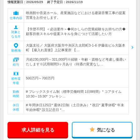
情報更新日：2026/05/29
終了予定日：
2026/11/19
映画館や音楽ホール、産業施設などにおける建築音響工事の提案
営業をお任せします。
仕事内容
【学歴不問】＜必須要件＞◆何かしらの営業経験をお持ちの方◆
対象と
顧客折衝スキルや提案スキルを身につけて活躍したい方
なる方
大阪支社／ 大阪府大阪市中央区久太郎町3-1-6 伊藤佑ビル大阪本
町 【雇入れ直後】上記事業所 【…
勤務地
月給230,000円～321,000円※経験・年齢・資格など考慮し優遇い
たします※試用期間3ヶ月あり（待遇の変更なし…
給与
500万円～700万円
初年度
年収
# フレックスタイム制（標準労働時間 1日8時間）* コアタイム
勤務
時間
10:30～15:30* フレキシ…
# 年間休日125日* 週休2日制（土日休み）* 祝日* 夏季休暇* 年末
休日
休暇
年始休暇* 設立記念日 *…
求人詳細を見る
気になる