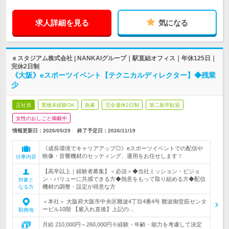
求人詳細を見る
気になる
ｅスタジアム株式会社 | NANKAIグループ｜駅直結オフィス｜年休125日｜
完休2日制
《大阪》eスポーツイベント【テクニカルディレクター】◆残業
少
正社員
業種未経験OK
急募
完全週休2日制
第二新卒歓迎
女性のおしごと掲載中
情報更新日：2026/05/29
終了予定日：
2026/11/19
《成長環境でキャリアアップ◎》eスポーツイベントでの配信や
映像・音響機材のセッティング、運用をお任せします！
仕事内容
【高卒以上｜経験者募集】＜必須＞◆当社ミッション・ビジョ
ン・バリューに共感できる方◆熱意をもって取り組める方◆配信
対象と
機材の調整・設定が得意な方
なる方
＜本社＞ 大阪府大阪市中央区難波4丁目4番4号 難波御堂筋センタ
ービル10階 【雇入れ直後】上記の…
勤務地
月給 210,000円～260,000円※経験・年齢・能力を考慮して決定