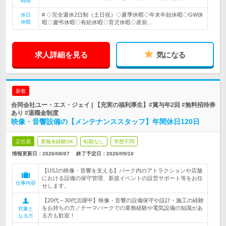
時間
# ◇完全週休2日制（土日祝）◇夏季休暇◇年末年始休暇◇GW休
休日
休暇
暇◇慶弔休暇◇有給休暇◇育児休暇◇産前…
求人詳細を見る
気になる
新着
合同会社ユー・エス・ジェイ | 【充実の福利厚生】#賞与年2回 #無料招待券
あり #退職金制度
映像・音響設備の【メンテナンススタッフ】年間休日120日
正社員
業種未経験OK
転勤なし
学歴不問
情報更新日：2026/08/07
終了予定日：
2026/09/10
【USJの映像・音響を支える】パーク内のアトラクションや店舗
における設備の保守管理、新規イベントの設営サポート等をお任
仕事内容
せします。
【20代～30代活躍中】映像・音響の設備保守や設計・施工の経験
をお持ちの方／テーマパークでの業務経験や電気設備の知識があ
対象と
る方も歓迎！
なる方