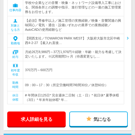
学校や企業などの音響・映像・ネットワーク設備導入工事におけ
る、関係各所との調整や指示、進行管理などの一連の施工管理業
仕事内容
務をお任せします。
【必須】専修卒以上／施工管理の実務経験／映像・音響関連の興
味関心／電気・通信・設備いずれかの業界での業務経験／
対象と
AutoCADの使用経験など
なる方
【関西支社／TOWAROW PARK WEST】 大阪府大阪市北区中崎
西4-2-27 【雇入れ直後…
勤務地
月給26万8,986円～37万1,976円※経験・年齢・能力を考慮して決
定いたします。※試用期間3ヶ月（待遇変更なし…
給与
370万円～600万円
初年度
年収
勤務
09：00～17：30（所定労働時間7時間30分／休憩60分）
時間
# 年間休日125日* 完全週休二日制（土・日）* 祝日休* 夏季休暇
休日
休暇
（3日）* 年末年始休暇* 年…
求人詳細を見る
気になる