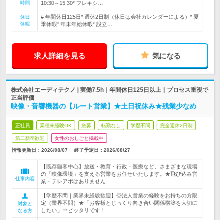
時間
10:30～15:30* フレキシ…
# 年間休日125日* 週休2日制（休日は会社カレンダーによる）* 夏
休日
休暇
季休暇* 年末年始休暇* 設立…
求人詳細を見る
気になる
株式会社エーディテクノ | 実働7.5h｜年間休日125日以上｜プロセス重視で
正当評価
映像・音響機器の【ルート営業】★土日祝休み★残業少なめ
正社員
業種未経験OK
急募
転勤なし
学歴不問
完全週休2日制
第二新卒歓迎
女性のおしごと掲載中
情報更新日：2026/08/07
終了予定日：
2026/08/27
【既存顧客中心】放送・教育・行政・医療など、さまざまな現場
の「映像環境」を支える営業をお任せいたします。★飛び込み営
仕事内容
業・テレアポはありません
【学歴不問｜業界未経験歓迎】◎法人営業の経験をお持ちの方限
定（業界不問）★「お客様とじっくり向き合い関係構築を大切に
対象と
したい」⇒ピッタリです！
なる方