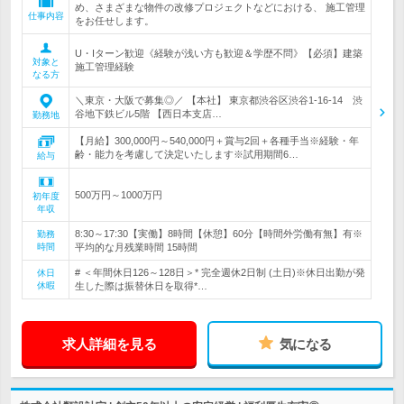
め、さまざまな物件の改修プロジェクトなどにおける、 施工管理
仕事内容
をお任せします。
U・Iターン歓迎《経験が浅い方も歓迎＆学歴不問》【必須】建築
対象と
施工管理経験
なる方
＼東京・大阪で募集◎／ 【本社】 東京都渋谷区渋谷1-16-14 渋
谷地下鉄ビル5階 【西日本支店…
勤務地
【月給】300,000円～540,000円＋賞与2回＋各種手当※経験・年
齢・能力を考慮して決定いたします※試用期間6…
給与
500万円～1000万円
初年度
年収
8:30～17:30【実働】8時間【休憩】60分【時間外労働有無】有※
勤務
時間
平均的な月残業時間 15時間
# ＜年間休日126～128日＞* 完全週休2日制 (土日)※休日出勤が発
休日
休暇
生した際は振替休日を取得*…
求人詳細を見る
気になる