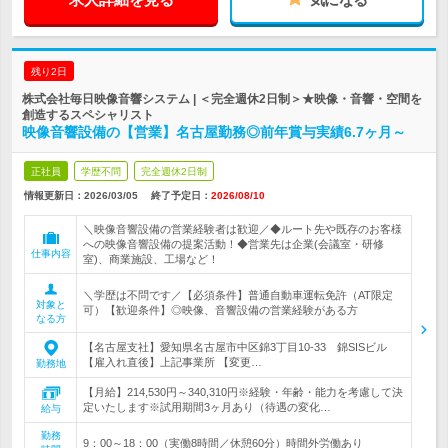
残り2日
株式会社毎日映像音響システム | ＜完全週休2日制＞★映像・音響・空間を
創造するスペシャリスト
映像音響設備の【営業】名古屋勤務◎前年賞与実績6.7ヶ月～
正社員
学歴不問
完全週休2日制
情報更新日：2026/03/05
終了予定日：
2026/08/10
＼映像音響設備の営業経験者は歓迎／◆ルート先や既存のお客様
への映像音響設備の提案活動！◆営業先は企業(会議室・研修
仕事内容
室)、商業施設、工場など！
＼学歴は不問です／【必須条件】普通自動車運転免許（AT限定
対象と
可）【歓迎条件】◎映像、音響設備の営業経験がある方
なる方
【名古屋支社】愛知県名古屋市中区錦3丁目10-33 錦SISビル
【雇入れ直後】上記事業所 【変更…
勤務地
【月給】214,530円～340,310円※経験・年齢・能力を考慮して決
定いたします※試用期間3ヶ月あり（待遇の変化…
給与
勤務
9：00～18：00（実働8時間／休憩60分）時間外労働あり