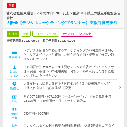
新着
株式会社新東通信 | ＜年間休日120日以上＞創業50年以上の独立系総合広告
会社
大阪◆【デジタルマーケティングプランナー】支援制度充実◎
正社員
急募
リモートワーク可
女性のおしごと掲載中
情報更新日：2026/08/04
終了予定日：
2027/01/25
▼デジタル広告を中心とするマーケティングの戦略立案や運用か
ら、リアルイベントと連動した統合的な企画・提案まで幅広い領
仕事内容
域をお任せします。
【必須要件】▼大卒以上▼主要なデジタル広告のプランニングや
運用実績、各種SNSの運用実績、分析ツールを利用した分析経験
対象と
のいずれかをお持ちの方
なる方
大阪支社：大阪府大阪市中央区南船場4-4-3 心斎橋東急ビル4F
【雇入れ直後】上記事業所 【変更…
勤務地
月給387,120円～667,120円（一律手当を含む）※固定残業手当
92,120円～（40時間分／月）を含む。超過…
給与
650万円～900万円
初年度
年収
フレックスタイム制※標準労働時間8時間／休憩1時間※コアタイ
勤務