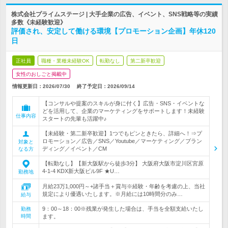
株式会社プライムステージ | 大手企業の広告、イベント、SNS戦略等の実績
多数《未経験歓迎》
評価され、安定して働ける環境【プロモーション企画】年休120
日
正社員
職種・業種未経験OK
転勤なし
第二新卒歓迎
女性のおしごと掲載中
情報更新日：2026/07/30
終了予定日：
2026/09/14
【コンサルや提案のスキルが身に付く】広告・SNS・イベントな
どを活用して、企業のマーケティングをサポートします！未経験
仕事内容
スタートの先輩も活躍中♪
【未経験・第二新卒歓迎】1つでもピンときたら、詳細へ！⇒プ
ロモーション／広告／SNS／Youtube／マーケティング／ブラン
対象と
ディング／イベント／CM
なる方
【転勤なし】【新大阪駅から徒歩3分】 大阪府大阪市淀川区宮原
4-1-4 KDX新大阪ビル9F ★U…
勤務地
月給23万1,000円～+諸手当＋賞与※経験・年齢を考慮の上、当社
規定により優遇いたします。※月給には10時間分のみ…
給与
9：00～18：00※残業が発生した場合は、手当を全額支給いたし
勤務
時間
ます。