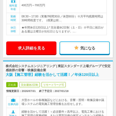
400万円～700万円
初年度
年収
08:30～17:00（実働7時間30分／休憩60分）※月平均残業時間は
勤務
時間
30時間程度です。（残業は前…
★年間休日120日以上* 完全週休2日制（土・日）※平日に祝日が
休日
休暇
ある週は土曜日が出社日となりますが、…
求人詳細を見る
気になる
株式会社システムエンジニアリング | 東証スタンダード上場グループで安定
感抜群の音響・映像設備企業
大阪【施工管理】経験を活かして活躍！／年休120日以上
正社員
完全週休2日制
リモートワーク可
情報更新日：2026/07/31
終了予定日：
2027/01/18
大型ホールや各種施設などにおける、音響・照明・映像設備や議
場システムの電気施工管理全般をお任せします。
仕事内容
経験を活かして活躍！＜必須要件＞高卒以上、電気工事における
施工管理の実務経験、または電気設備の保守メンテナンス経験を
対象と