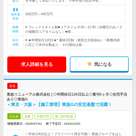
を考慮して決定いたします。※初年度の想定年収…
給与
330万円～430万円
初年度
年収
# フレックスタイム制■コアタイム 9:30～12:30（水曜日のみ／そ
勤務
時間
の他曜日コアタイムなし）■標…
# ★年間休日120日★* 週休2日制（原則土日祝休み）└業務内容
休日
休暇
に応じて休日出勤あり、その場合は振…
求人詳細を見る
気になる
新着
東急リニューアル株式会社 | ◇年間休日126日以上◇賞与5ヶ月◇住宅手当
あり◇東急G
＜東京・大阪＞【施工管理】東急Gの安定基盤で活躍！
正社員
急募
学歴不問
第二新卒歓迎
情報更新日：2026/07/01
終了予定日：
2026/12/03
◇年休126日以上！プライベート両立可能◇ 東急グループをはじ