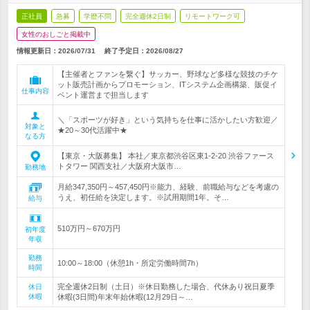
正社員
急募
学歴不問
完全週休2日制
リモートワーク可
女性のおしごと掲載中
情報更新日：2026/07/31
終了予定日：
2026/08/27
【主催者とファンを繋ぐ】サッカー、野球など多様な競技のチケ
ット販売計画からプロモーション、ITシステム企画構築、販促イ
仕事内容
ベント運営まで担当します
＼「スポーツが好き」という気持ちを仕事に活かしたい方歓迎／
対象と
★20～30代活躍中★
なる方
【東京・大阪募集】 本社／東京都渋谷区東1-2-20 渋谷ファース
トタワー 関西支社／大阪府大阪市…
勤務地
月給347,350円～457,450円※能力、経験、前職給与などを考慮の
うえ、初任給を決定します。※試用期間1年。そ…
給与
510万円～670万円
初年度
年収
勤務
10:00～18:00（休憩1h・所定労働時間7h）
時間
完全週休2日制（土日）※休日勤務した場合、代休あり祝日夏季
休日
休暇
休暇(3日間)年末年始休暇(12月29日～…