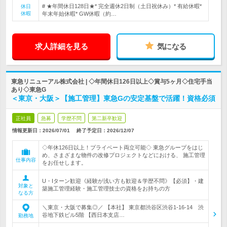
# ★年間休日128日★* 完全週休2日制（土日祝休み）* 有給休暇*
休日
休暇
年末年始休暇* GW休暇（約…
求人詳細を見る
気になる
東急リニューアル株式会社 | ◇年間休日126日以上◇賞与5ヶ月◇住宅手当
あり◇東急G
＜東京・大阪＞【施工管理】東急Gの安定基盤で活躍！資格必須
正社員
急募
学歴不問
第二新卒歓迎
情報更新日：2026/07/01
終了予定日：
2026/12/07
◇年休126日以上！プライベート両立可能◇ 東急グループをはじ
め、さまざまな物件の改修プロジェクトなどにおける、 施工管理
仕事内容
をお任せします。
U・Iターン歓迎《経験が浅い方も歓迎＆学歴不問》【必須】・建
対象と
築施工管理経験・施工管理技士の資格をお持ちの方
なる方
＼東京・大阪で募集◎／ 【本社】 東京都渋谷区渋谷1-16-14 渋
谷地下鉄ビル5階 【西日本支店…
勤務地