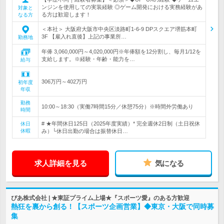
ンジンを使用しての実装経験 ◎ゲーム開発における実務経験があ
対象と
る方は歓迎します！
なる方
＜本社＞ 大阪府大阪市中央区淡路町1-6-9 DPスクエア堺筋本町
3F 【雇入れ直後】上記の事業所…
勤務地
年俸 3,060,000円～4,020,000円※年俸額を12分割し、毎月1/12を
支給します。※経験・年齢・能力を…
給与
306万円～402万円
初年度
年収
勤務
10:00～18:30（実働7時間15分／休憩75分）※時間外労働あり
時間
# ★年間休日125日（2025年度実績）* 完全週休2日制（土日祝休
休日
休暇
み）└休日出勤の場合は振替休日…
求人詳細を見る
気になる
ぴあ株式会社 | ★東証プライム上場★『スポーツ愛』のある方歓迎
熱狂を裏から創る！【スポーツ企画営業】◆東京・大阪で同時募
集