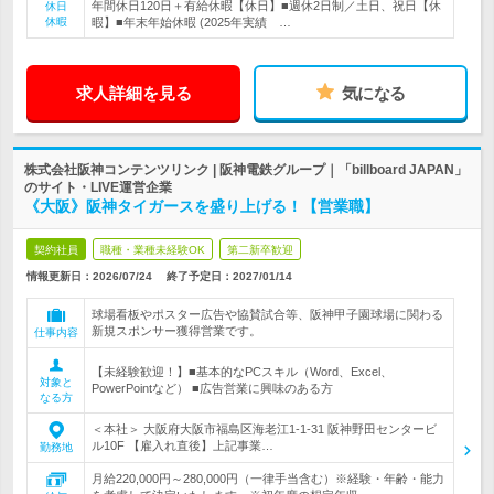
年間休日120日＋有給休暇【休日】■週休2日制／土日、祝日【休
休日
休暇
暇】■年末年始休暇 (2025年実績 …
求人詳細を見る
気になる
株式会社阪神コンテンツリンク | 阪神電鉄グループ｜「billboard JAPAN」
のサイト・LIVE運営企業
《大阪》阪神タイガースを盛り上げる！【営業職】
契約社員
職種・業種未経験OK
第二新卒歓迎
情報更新日：2026/07/24
終了予定日：
2027/01/14
球場看板やポスター広告や協賛試合等、阪神甲子園球場に関わる
新規スポンサー獲得営業です。
仕事内容
【未経験歓迎！】■基本的なPCスキル（Word、Excel、
対象と
PowerPointなど） ■広告営業に興味のある方
なる方
＜本社＞ 大阪府大阪市福島区海老江1-1-31 阪神野田センタービ
ル10F 【雇入れ直後】上記事業…
勤務地
月給220,000円～280,000円（一律手当含む）※経験・年齢・能力