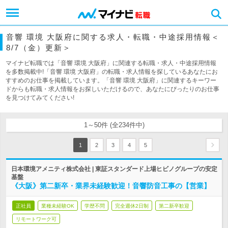
音響 環境 大阪府に関する求人・転職・中途採用情報＜
8/7（金）更新＞
マイナビ転職では「音響 環境 大阪府」に関連する転職・求人・中途採用情報
を多数掲載中!「音響 環境 大阪府」の転職・求人情報を探しているあなたにお
すすめのお仕事を掲載しています。「音響 環境 大阪府」に関連するキーワー
ドからも転職・求人情報をお探しいただけるので、あなたにぴったりのお仕事
を見つけてみてください!
1～50件 (全234件中)
1
2
3
4
5
日本環境アメニティ株式会社 | 東証スタンダード上場ヒビノグループの安定
基盤
《大阪》第二新卒・業界未経験歓迎！音響防音工事の【営業】
正社員
業種未経験OK
学歴不問
完全週休2日制
第二新卒歓迎
リモートワーク可