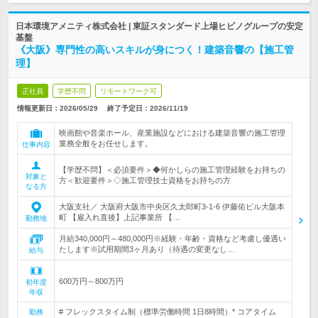
日本環境アメニティ株式会社 | 東証スタンダード上場ヒビノグループの安定
基盤
《大阪》専門性の高いスキルが身につく！建築音響の【施工管
理】
正社員
学歴不問
リモートワーク可
情報更新日：2026/05/29
終了予定日：
2026/11/19
映画館や音楽ホール、産業施設などにおける建築音響の施工管理
業務全般をお任せします。
仕事内容
【学歴不問】＜必須要件＞◆何かしらの施工管理経験をお持ちの
対象と
方＜歓迎要件＞◇施工管理技士資格をお持ちの方
なる方
大阪支社／ 大阪府大阪市中央区久太郎町3-1-6 伊藤佑ビル大阪本
町 【雇入れ直後】上記事業所 【…
勤務地
月給340,000円～480,000円※経験・年齢・資格など考慮し優遇い
たします※試用期間3ヶ月あり（待遇の変更なし…
給与
600万円～800万円
初年度
年収
# フレックスタイム制（標準労働時間 1日8時間）* コアタイム
勤務