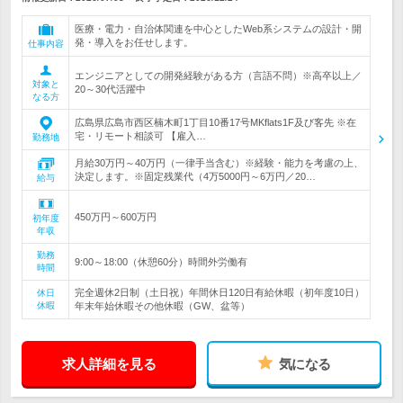
医療・電力・自治体関連を中心としたWeb系システムの設計・開
発・導入をお任せします。
仕事内容
エンジニアとしての開発経験がある方（言語不問）※高卒以上／
対象と
20～30代活躍中
なる方
広島県広島市西区楠木町1丁目10番17号MKflats1F及び客先 ※在
宅・リモート相談可 【雇入…
勤務地
月給30万円～40万円（一律手当含む）※経験・能力を考慮の上、
決定します。※固定残業代（4万5000円～6万円／20…
給与
450万円～600万円
初年度
年収
勤務
9:00～18:00（休憩60分）時間外労働有
時間
完全週休2日制（土日祝）年間休日120日有給休暇（初年度10日）
休日
休暇
年末年始休暇その他休暇（GW、盆等）
求人詳細を見る
気になる