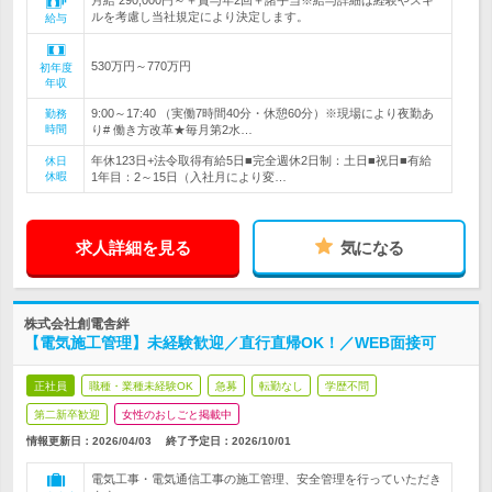
月給 290,000円～＋賞与年2回＋諸手当※給与詳細は経験やスキ
ルを考慮し当社規定により決定します。
給与
530万円～770万円
初年度
年収
9:00～17:40 （実働7時間40分・休憩60分）※現場により夜勤あ
勤務
時間
り# 働き方改革★毎月第2水…
年休123日+法令取得有給5日■完全週休2日制：土日■祝日■有給
休日
休暇
1年目：2～15日（入社月により変…
求人詳細を見る
気になる
株式会社創電舎絆
【電気施工管理】未経験歓迎／直行直帰OK！／WEB面接可
正社員
職種・業種未経験OK
急募
転勤なし
学歴不問
第二新卒歓迎
女性のおしごと掲載中
情報更新日：2026/04/03
終了予定日：
2026/10/01
電気工事・電気通信工事の施工管理、安全管理を行っていただき