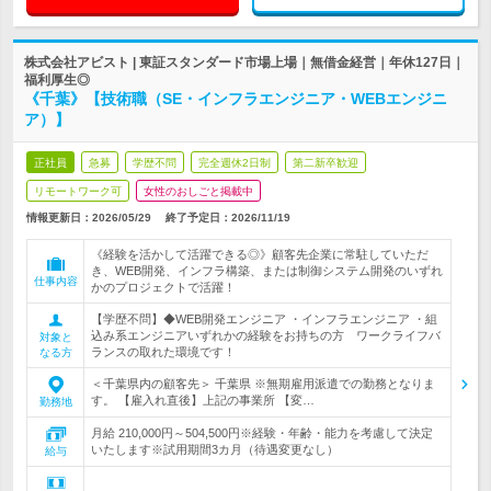
株式会社アビスト | 東証スタンダード市場上場｜無借金経営｜年休127日｜
福利厚生◎
《千葉》【技術職（SE・インフラエンジニア・WEBエンジニ
ア）】
正社員
急募
学歴不問
完全週休2日制
第二新卒歓迎
リモートワーク可
女性のおしごと掲載中
情報更新日：2026/05/29
終了予定日：
2026/11/19
《経験を活かして活躍できる◎》顧客先企業に常駐していただ
き、WEB開発、インフラ構築、または制御システム開発のいずれ
仕事内容
かのプロジェクトで活躍！
【学歴不問】◆WEB開発エンジニア ・インフラエンジニア ・組
込み系エンジニアいずれかの経験をお持ちの方 ワークライフバ
対象と
ランスの取れた環境です！
なる方
＜千葉県内の顧客先＞ 千葉県 ※無期雇用派遣での勤務となりま
す。 【雇入れ直後】上記の事業所 【変…
勤務地
月給 210,000円～504,500円※経験・年齢・能力を考慮して決定
いたします※試用期間3カ月（待遇変更なし）
給与