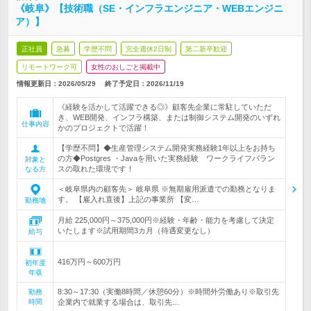
《岐阜》【技術職（SE・インフラエンジニア・WEBエンジニ
ア）】
正社員
急募
学歴不問
完全週休2日制
第二新卒歓迎
リモートワーク可
女性のおしごと掲載中
情報更新日：2026/05/29
終了予定日：
2026/11/19
《経験を活かして活躍できる◎》顧客先企業に常駐していただ
き、WEB開発、インフラ構築、または制御システム開発のいずれ
仕事内容
かのプロジェクトで活躍！
【学歴不問】◆生産管理システム開発実務経験1年以上をお持ち
の方◆Postgres ・Javaを用いた実務経験 ワークライフバラン
対象と
スの取れた環境です！
なる方
＜岐阜県内の顧客先＞ 岐阜県 ※無期雇用派遣での勤務となりま
す。 【雇入れ直後】上記の事業所 【変…
勤務地
月給 225,000円～375,000円※経験・年齢・能力を考慮して決定
いたします※試用期間3カ月（待遇変更なし）
給与
416万円～600万円
初年度
年収
8:30～17:30（実働8時間／休憩60分）※時間外労働あり※取引先
勤務
時間
企業内で就業する場合は、取引先…