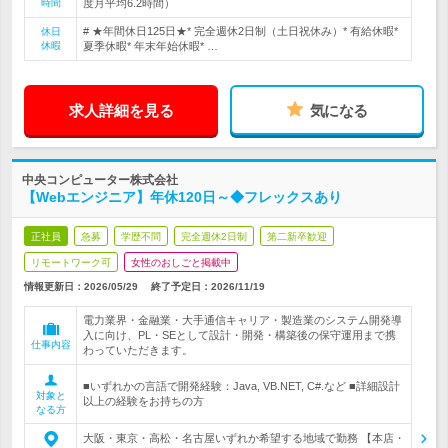
時間
度月平均6.2時間）
# ★年間休日125日★* 完全週休2日制（土日祝休み）* 有給休暇*
休日
休暇
夏季休暇* 年末年始休暇* …
求人詳細を見る
気になる
中央コンピューター株式会社
【Webエンジニア】年休120日～◆フレックスあり
正社員
急募
学歴不問
完全週休2日制
第二新卒歓迎
リモートワーク可
女性のおしごと掲載中
情報更新日：2026/05/29
終了予定日：
2026/11/19
電力業界・金融業・大手通信キャリア・製造業のシステム開発導
入に向け、PL・SEとして設計・開発・構築後の保守運用まで携
仕事内容
わっていただきます。
■いずれかの言語で開発経験：Java, VB.NET, C#.など ■詳細設計
対象と
以上の経験をお持ちの方
なる方
大阪・東京・高松・名古屋いずれか希望する地域で勤務 【本店・