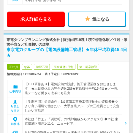
末年始休暇* 夏季休暇* 有…
求人詳細を見る
気になる
東電タウンプランニング株式会社 | 特別休暇19種！積立特別休暇／住居・家
族手当など社員想いの環境
東京電力グループの【電気設備施工管理】★年休平均取得15.4日
★
正社員
急募
学歴不問
完全週休2日制
第二新卒歓迎
情報更新日：2026/07/24
終了予定日：
2026/10/22
【OJT研修あり】電気設備の設計、施工管理業務をお任せしま
す ★土日祝休みの完全週休2日★有給取得平均15.4日★ノー残
仕事内容
業デーなど働き方改革にも注力
【学歴不問】必須条件：1級電気工事施工管理技士の資格者◆今
より良い環境で働きたい・大手企業グループの正社員として安定
対象と
したい方歓迎
なる方
本社は「竹芝」「浜松町」の2駅3路線からアクセス◎ ◆本社 東
京都港区海岸1-11-1 ニューピア…
勤務地
月給286,000円～＋賞与年2回＋諸手当※給与詳細は経験やスキル