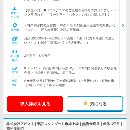
【学歴不問】◆ITエンジニアのご経験をお持ちの方（アプリ・イ
対象と
ンフラ問わず） ワークライフバランスの取れた環境です！
なる方
＜神奈川県内の顧客先＞ 神奈川県 ※無期雇用派遣での勤務とな
ります。 【雇入れ直後】上記の事業所…
勤務地
月給 235,000円～486,000円※経験・年齢・能力を考慮して決定
いたします※試用期間3カ月（待遇変更なし）
給与
390万円～800万円
初年度
年収
8:30～17:30（実働8時間／休憩60分）※時間外労働あり※取引先
勤務
時間
企業内で就業する場合は、取引先…
# ★年間休日127日★* 完全週休2日制（土日祝休み）* 有給休暇
休日
休暇
（10日～20日）* 年末年始休…
求人詳細を見る
気になる
株式会社アビスト | 東証スタンダード市場上場｜無借金経営｜年休127日｜
福利厚生◎