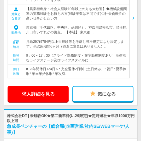
【異業種出身・社会人経験10年以上の方も大歓迎】◆機械設備関
連の実務経験をお持ちの方(経験年数は不問です)◎社会貢献性の
対象と
高い仕事がしたい方
なる方
東京都（千代田区、中央区、品川区）、神奈川県横浜市、埼玉県
川口市いずれかの拠点。 【本社】 東京都…
勤務地
月給29万9784円以上※経験等を考慮し当社規定により決定しま
す。※試用期間6ヶ月（待遇に変更はありません）。
給与
9：00～17：30（スライド勤務制度・在宅勤務制度あり）※多様
勤務
時間
なライフステージ及びライフスタイルに…
# ＜年間休日124日＞* 完全週休2日制（土日休み）* 祝日* 夏季休
休日
休暇
暇* 年末年始休暇* 年次有…
求人詳細を見る
気になる
株式会社DT | 未経験OK★第二新卒枠(U-29限定)★定時退社★年収1000万円
以上可
急成長ベンチャーの【総合職(企画営業/社内SE/WEBマーケ/人
事)】