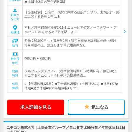
★土日祝休みの完全週休2日
【必須経験】 公官庁・民間に関する建設コンサル、土木設計・施
対象と
工に関する経験１年以上
なる方
本社／東京都港区海岸1-11-1 ニューピア竹芝ノースタワー ＜ア
クセス＞ ゆりかもめ「竹芝駅」よ…
勤務地
月給 259,000円～＋賞与年2回＋諸手当※給与詳細は年齢・経験
等を考慮の上、決定します※試用期間なし
給与
460万円～750万円
初年度
年収
フルフレックスタイム（標準労働時間1日7時間40分／休憩60分）
勤務
時間
※コアタイムなし※全社平均の残業時間…
# 【年間休日123日】■完全週休2日制（土日祝休み）■祝日■有給
休日
休暇
休暇■夏季休暇■年末年始休暇■リフ…
求人詳細を見る
気になる
ニチコン株式会社 | 上場企業グループ／自己資本比55%超／年間休日122日