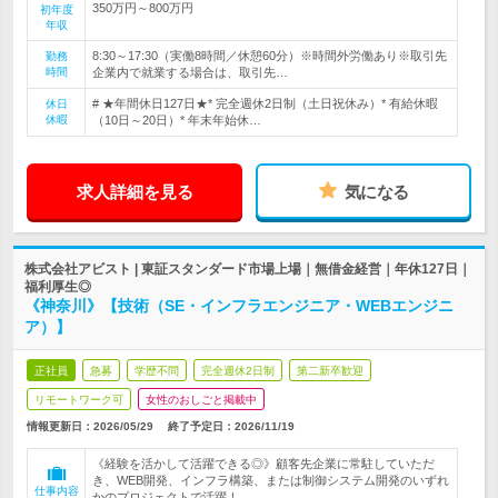
350万円～800万円
初年度
年収
8:30～17:30（実働8時間／休憩60分）※時間外労働あり※取引先
勤務
時間
企業内で就業する場合は、取引先…
# ★年間休日127日★* 完全週休2日制（土日祝休み）* 有給休暇
休日
休暇
（10日～20日）* 年末年始休…
求人詳細を見る
気になる
株式会社アビスト | 東証スタンダード市場上場｜無借金経営｜年休127日｜
福利厚生◎
《神奈川》【技術（SE・インフラエンジニア・WEBエンジニ
ア）】
正社員
急募
学歴不問
完全週休2日制
第二新卒歓迎
リモートワーク可
女性のおしごと掲載中
情報更新日：2026/05/29
終了予定日：
2026/11/19
《経験を活かして活躍できる◎》顧客先企業に常駐していただ
き、WEB開発、インフラ構築、または制御システム開発のいずれ
仕事内容
かのプロジェクトで活躍！