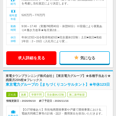
を考慮し当社規定により決定します。
給与
520万円～770万円
初年度
年収
9:00～17:40 （実働7時間40分・休憩60分）※現場により夜勤あ
勤務
時間
り# 働き方改革★毎月第2水…
年休123日+法令取得有給5日■完全週休2日制：土日■祝日■有給
休日
休暇
1年目：2～15日（入社月により変…
求人詳細を見る
気になる
東電タウンプランニング株式会社 | 【東京電力グループ】★各種手当あり★
残業月20h程★フレックス
東京電力グループの【まちづくりコンサルタント】★年休123日
正社員
急募
学歴不問
完全週休2日制
第二新卒歓迎
情報更新日：2026/06/10
終了予定日：
2026/11/16
【OJT研修あり】市街地再開発事業や戸建て開発事業における、
電線共同構工事等の計画・設計・費用算出を担当いただきます。
仕事内容