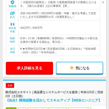
＜大阪府内の顧客先＞ 大阪府 ※無期雇用派遣での勤務となりま
す。 【雇入れ直後】上記の事業所 【変…
勤務地
月給 240,000円～430,000円※経験・年齢・能力を考慮して決定
いたします※試用期間3カ月（待遇変更なし）
給与
416万円～640万円
初年度
年収
8:30～17:30（実働8時間／休憩60分）※時間外労働あり※取引先
勤務
時間
企業内で就業する場合は、取引先…
# ★年間休日127日★* 完全週休2日制（土日祝休み）* 有給休暇
休日
休暇
（10日～20日）* 年末年始休…
求人詳細を見る
気になる
新着
株式会社エキサイト | 高品質なシステムサービスを提供｜年休125日｜完休
2日（土日祝）
《仙台》開発経験を活かしてスキルアップ【WEBエンジニア】