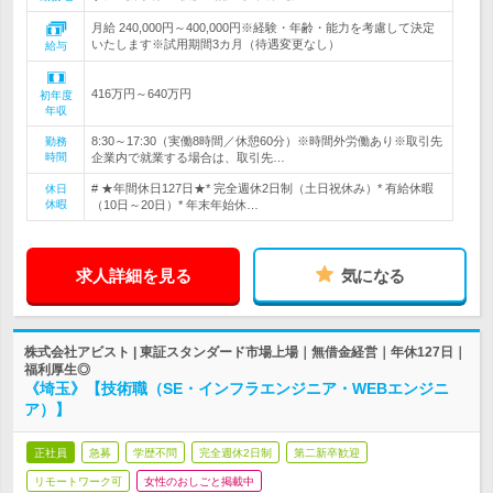
月給 240,000円～400,000円※経験・年齢・能力を考慮して決定
いたします※試用期間3カ月（待遇変更なし）
給与
416万円～640万円
初年度
年収
8:30～17:30（実働8時間／休憩60分）※時間外労働あり※取引先
勤務
時間
企業内で就業する場合は、取引先…
# ★年間休日127日★* 完全週休2日制（土日祝休み）* 有給休暇
休日
休暇
（10日～20日）* 年末年始休…
求人詳細を見る
気になる
株式会社アビスト | 東証スタンダード市場上場｜無借金経営｜年休127日｜
福利厚生◎
《埼玉》【技術職（SE・インフラエンジニア・WEBエンジニ
ア）】
正社員
急募
学歴不問
完全週休2日制
第二新卒歓迎
リモートワーク可
女性のおしごと掲載中