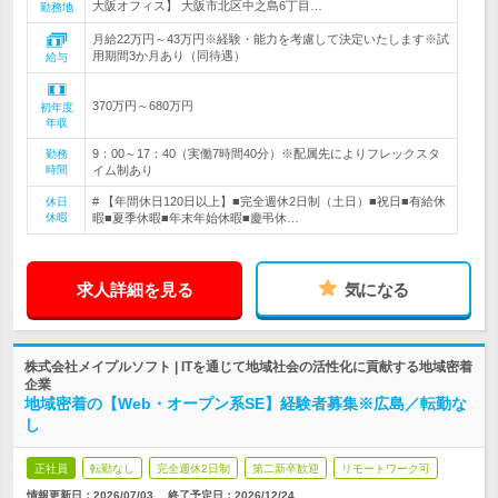
大阪オフィス】 大阪市北区中之島6丁目…
勤務地
月給22万円～43万円※経験・能力を考慮して決定いたします※試
用期間3か月あり（同待遇）
給与
370万円～680万円
初年度
年収
9：00～17：40（実働7時間40分）※配属先によりフレックスタ
勤務
時間
イム制あり
# 【年間休日120日以上】■完全週休2日制（土日）■祝日■有給休
休日
休暇
暇■夏季休暇■年末年始休暇■慶弔休…
求人詳細を見る
気になる
株式会社メイプルソフト | ITを通じて地域社会の活性化に貢献する地域密着
企業
地域密着の【Web・オープン系SE】経験者募集※広島／転勤な
し
正社員
転勤なし
完全週休2日制
第二新卒歓迎
リモートワーク可
情報更新日：2026/07/03
終了予定日：
2026/12/24