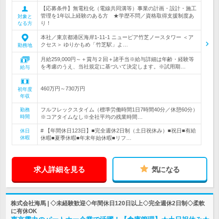
【応募条件】無電柱化（電線共同溝等）事業の計画・設計・施工
管理を1年以上経験のある方 ★学歴不問／資格取得支援制度あ
対象と
り！
なる方
本社／東京都港区海岸1-11-1 ニューピア竹芝ノースタワー ＜ア
クセス＞ ゆりかもめ「竹芝駅」よ…
勤務地
月給259,000円～＋賞与２回＋諸手当※給与詳細は年齢・経験等
を考慮のうえ、当社規定に基づいて決定します。※試用期…
給与
460万円～730万円
初年度
年収
フルフレックスタイム（標準労働時間1日7時間40分／休憩60分）
勤務
時間
※コアタイムなし※全社平均の残業時間…
# 【年間休日123日】■完全週休2日制（土日祝休み）■祝日■有給
休日
休暇
休暇■夏季休暇■年末年始休暇■リフ…
求人詳細を見る
気になる
株式会社海馬 | ◇未経験歓迎◇年間休日120日以上◇完全週休2日制◇柔軟
に有休OK