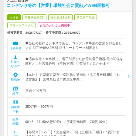
／土日祝休み
コンデンサ等の【営業】環境社会に貢献／WEB面接可
正社員
業種未経験OK
完全週休2日制
第二新卒歓迎
リモートワーク可
女性のおしごと掲載中
情報更新日：2026/07/17
終了予定日：
2026/08/20
◆当社の基幹ビジネスである、コンデンサ事業の営業をお任せし
ます ◎完全週休2日制 ◎リモートワーク制度あり
仕事内容
◆応募条件：大卒以上、電子部品または電気電子機器/電力関係を
対象と
商材とした営業経験 （年数不問）◎英語力も活かせます
なる方
【本社】 京都府京都市中京区烏丸通御池上る二条殿町 551 【仙
台営業所】 宮城県仙台市青葉区中央…
勤務地
月給:20.9万円～
給与
350万円～800万円
初年度
年収
勤務
08:45～17:15(休憩50分) ( 所定労働時間：7時間40分 )
時間
【年間休日122日】* 完全週休2日制（土曜日/日曜日）* 祝日* 有
休日