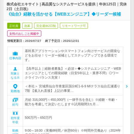
株式会社エキサイト | 高品質なシステムサービスを提供｜年休125日｜完休
2日（土日祝）
《仙台》経験を活かせる【WEBエンジニア】◆リーダー候補
正社員
急募
完全週休2日制
リモートワーク可
女性のおしごと掲載中
情報更新日：2026/07/27
終了予定日：
2026/12/31
基幹系アプリケーションやスマートフォン向けサービスの開発な
どをお任せ！リーダー候補としてステップアップできる環境で
仕事内容
す。
【高卒以上｜経験者募集】＜必須＞◆システムエンジニア・WEB
エンジニアとしての開発経験（目安5年以上・業界不問）◎ワー
対象と
クライフバランス充実！
なる方
＜本社＞ 宮城県仙台市青葉区国分町1-6-9 MIテラス仙台広瀬通り
7階 【雇入れ直後】上記の事業…
勤務地
月給 316,000円～450,000円（一律手当を含む）※経験・年齢・
能力を考慮して決定いたします※試用期間3カ月…
給与
500万円～650万円
初年度
年収
9:00～18:00（実働8時間／休憩60分）※時間外労働あり（2024年
勤務