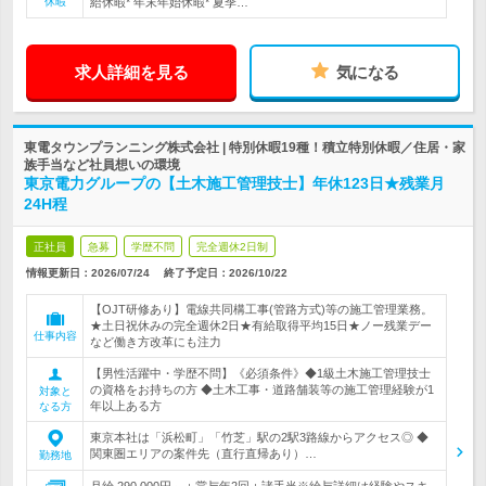
休暇
給休暇* 年末年始休暇* 夏季…
求人詳細を見る
気になる
東電タウンプランニング株式会社 | 特別休暇19種！積立特別休暇／住居・家
族手当など社員想いの環境
東京電力グループの【土木施工管理技士】年休123日★残業月
24H程
正社員
急募
学歴不問
完全週休2日制
情報更新日：2026/07/24
終了予定日：
2026/10/22
【OJT研修あり】電線共同構工事(管路方式)等の施工管理業務。
★土日祝休みの完全週休2日★有給取得平均15日★ノー残業デー
仕事内容
など働き方改革にも注力
【男性活躍中・学歴不問】《必須条件》◆1級土木施工管理技士
の資格をお持ちの方 ◆土木工事・道路舗装等の施工管理経験が1
対象と
年以上ある方
なる方
東京本社は「浜松町」「竹芝」駅の2駅3路線からアクセス◎ ◆
関東圏エリアの案件先（直行直帰あり）…
勤務地