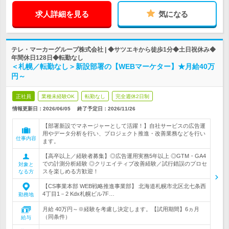
求人詳細を見る
気になる
テレ・マーカーグループ株式会社 | ◆サツエキから徒歩1分◆土日祝休み◆
年間休日128日◆転勤なし
＜札幌／転勤なし＞新設部署の【WEBマーケター】★月給40万
円～
正社員
業種未経験OK
転勤なし
完全週休2日制
情報更新日：2026/06/05
終了予定日：
2026/11/26
【部署新設でマネージャーとして活躍！】自社サービスの広告運
用やデータ分析を行い、プロジェクト推進・改善業務などを行い
仕事内容
ます。
【高卒以上／経験者募集】◎広告運用実務5年以上 ◎GTM・GA4
での計測分析経験 ◎クリエイティブ改善経験／試行錯誤のプロセ
対象と
スを楽しめる方歓迎！
なる方
【CS事業本部 WEB戦略推進事業部】 北海道札幌市北区北七条西
4丁目1－2 Kdx札幌ビル7F…
勤務地
月給 40万円～※経験を考慮し決定します。【試用期間】6ヵ月
（同条件）
給与