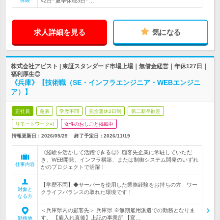
休暇
42日* 夏季休暇3日* …
求人詳細を見る
気になる
株式会社アビスト | 東証スタンダード市場上場｜無借金経営｜年休127日｜
福利厚生◎
《兵庫》【技術職（SE・インフラエンジニア・WEBエンジニ
ア）】
正社員
急募
学歴不問
完全週休2日制
第二新卒歓迎
リモートワーク可
女性のおしごと掲載中
情報更新日：2026/05/29
終了予定日：
2026/11/19
《経験を活かして活躍できる◎》顧客先企業に常駐していただ
き、WEB開発、インフラ構築、または制御システム開発のいずれ
仕事内容
かのプロジェクトで活躍！
【学歴不問】◆サーバーを使用した業務経験をお持ちの方 ワー
対象と
クライフバランスの取れた環境です！
なる方
＜兵庫県内の顧客先＞ 兵庫県 ※無期雇用派遣での勤務となりま
す。 【雇入れ直後】上記の事業所 【変…
勤務地