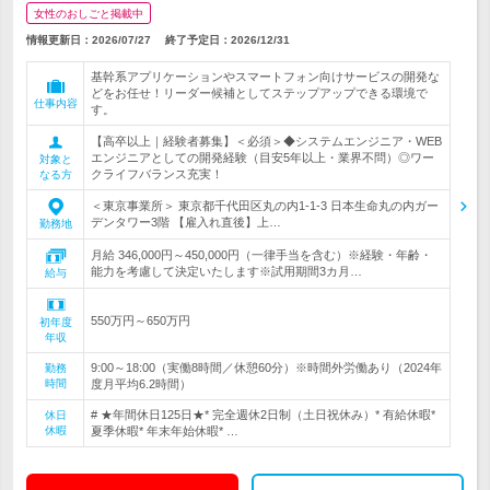
女性のおしごと掲載中
情報更新日：2026/07/27
終了予定日：
2026/12/31
基幹系アプリケーションやスマートフォン向けサービスの開発な
どをお任せ！リーダー候補としてステップアップできる環境で
仕事内容
す。
【高卒以上｜経験者募集】＜必須＞◆システムエンジニア・WEB
エンジニアとしての開発経験（目安5年以上・業界不問）◎ワー
対象と
クライフバランス充実！
なる方
＜東京事業所＞ 東京都千代田区丸の内1-1-3 日本生命丸の内ガー
デンタワー3階 【雇入れ直後】上…
勤務地
月給 346,000円～450,000円（一律手当を含む）※経験・年齢・
能力を考慮して決定いたします※試用期間3カ月…
給与
550万円～650万円
初年度
年収
9:00～18:00（実働8時間／休憩60分）※時間外労働あり（2024年
勤務
時間
度月平均6.2時間）
# ★年間休日125日★* 完全週休2日制（土日祝休み）* 有給休暇*
休日
休暇
夏季休暇* 年末年始休暇* …