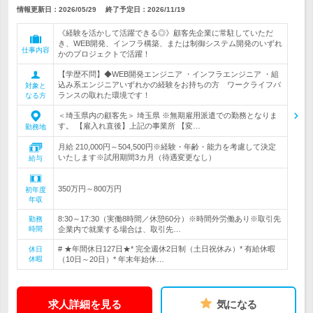
情報更新日：2026/05/29
終了予定日：
2026/11/19
《経験を活かして活躍できる◎》顧客先企業に常駐していただ
き、WEB開発、インフラ構築、または制御システム開発のいずれ
仕事内容
かのプロジェクトで活躍！
【学歴不問】◆WEB開発エンジニア ・インフラエンジニア ・組
込み系エンジニアいずれかの経験をお持ちの方 ワークライフバ
対象と
ランスの取れた環境です！
なる方
＜埼玉県内の顧客先＞ 埼玉県 ※無期雇用派遣での勤務となりま
す。 【雇入れ直後】上記の事業所 【変…
勤務地
月給 210,000円～504,500円※経験・年齢・能力を考慮して決定
いたします※試用期間3カ月（待遇変更なし）
給与
350万円～800万円
初年度
年収
8:30～17:30（実働8時間／休憩60分）※時間外労働あり※取引先
勤務
時間
企業内で就業する場合は、取引先…
# ★年間休日127日★* 完全週休2日制（土日祝休み）* 有給休暇
休日
休暇
（10日～20日）* 年末年始休…
求人詳細を見る
気になる