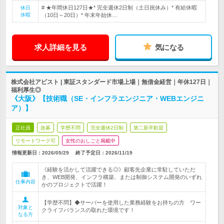
# ★年間休日127日★* 完全週休2日制（土日祝休み）* 有給休暇
休日
休暇
（10日～20日）* 年末年始休…
求人詳細を見る
気になる
株式会社アビスト | 東証スタンダード市場上場｜無借金経営｜年休127日｜
福利厚生◎
《大阪》【技術職（SE・インフラエンジニア・WEBエンジニ
ア）】
正社員
急募
学歴不問
完全週休2日制
第二新卒歓迎
リモートワーク可
女性のおしごと掲載中
情報更新日：2026/05/29
終了予定日：
2026/11/19
《経験を活かして活躍できる◎》顧客先企業に常駐していただ
き、WEB開発、インフラ構築、または制御システム開発のいずれ
仕事内容
かのプロジェクトで活躍！
【学歴不問】◆サーバーを使用した業務経験をお持ちの方 ワー
対象と
クライフバランスの取れた環境です！
なる方