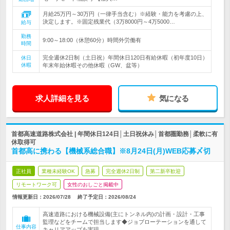
月給25万円～30万円（一律手当含む）※経験・能力を考慮の上、
決定します。※固定残業代（3万8000円～4万5000…
給与
勤務
9:00～18:00（休憩60分）時間外労働有
時間
完全週休2日制（土日祝）年間休日120日有給休暇（初年度10日）
休日
休暇
年末年始休暇その他休暇（GW、盆等）
求人詳細を見る
気になる
首都高速道路株式会社 | 年間休日124日│土日祝休み│首都圏勤務│柔軟に有
休取得可
首都高に携わる【機械系総合職】※8月24日(月)WEB応募〆切
正社員
業種未経験OK
急募
完全週休2日制
第二新卒歓迎
リモートワーク可
女性のおしごと掲載中
情報更新日：2026/07/28
終了予定日：
2026/08/24
高速道路における機械設備(主にトンネル内)の計画・設計・工事
監理などをチームで担当します◆ジョブローテーションを通して
仕事内容
キャリアアップを実現