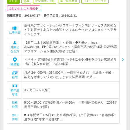
正社員
急募
完全週休2日制
第二新卒歓迎
リモートワーク可
女性のおしごと掲載中
情報更新日：2026/07/27
終了予定日：
2026/12/31
基幹系アプリケーションやスマートフォン向けサービスの開発な
どをお任せ！あなたの希望やスキルに合ったプロジェクトへアサ
仕事内容
インします。
【高卒以上｜経験者募集】＜必須＞◆Python、java、
Javascript、PHP等のオブジェクト指向言語の使用経験 ◎WEB系
対象と
アプリケーション開発経験者は歓迎！
なる方
＜本社＞ 宮城県仙台市青葉区国分町1-6-9 MIテラス仙台広瀬通り
7階 【雇入れ直後】上記の事業…
勤務地
月給 244,000円～334,000円（一律手当を含む）※経験・年齢・
能力を考慮して決定いたします※試用期間3カ月…
給与
350万円～650万円
初年度
年収
9:00～18:00（実働8時間／休憩60分）※時間外労働あり（2024年
勤務
時間
度月平均6.2時間）
# ★年間休日125日★* 完全週休2日制（土日祝休み）* 有給休暇*
休日
休暇
夏季休暇* 年末年始休暇* …