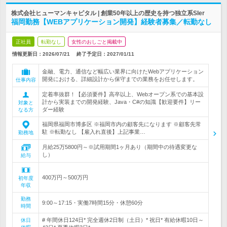
株式会社ヒューマンキャピタル | 創業50年以上の歴史を持つ独立系SIer
福岡勤務【WEBアプリケーション開発】経験者募集／転勤なし
正社員
転勤なし
女性のおしごと掲載中
情報更新日：2026/07/21
終了予定日：
2027/01/11
金融、電力、通信など幅広い業界に向けたWebアプリケーション
開発における、詳細設計から保守までの業務をお任せします。
仕事内容
定着率抜群！【必須要件】高卒以上、Webオープン系での基本設
計から実装までの開発経験、Java・C#の知識【歓迎要件】リー
対象と
ダー経験
なる方
福岡県福岡市博多区 ※福岡市内の顧客先になります ※顧客先常
駐 ※転勤なし 【雇入れ直後】上記事業…
勤務地
月給25万5800円～※試用期間1ヶ月あり（期間中の待遇変更な
し）
給与
400万円～500万円
初年度
年収
勤務
9:00～17:15・実働7時間15分・休憩60分
時間
# 年間休日124日* 完全週休2日制（土日）* 祝日* 有給休暇10日～
休日