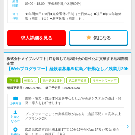
勤務
09:00～18:00（実働8時間／休憩60分）
時間
★年間休日128日■完全週休2日制（土日休み）■祝日■年末年始休
休日
休暇
暇（前期：9日）■夏季休暇（前期：9…
求人詳細を見る
気になる
株式会社メイプルソフト | ITを通じて地域社会の活性化に貢献する地域密着
企業
【Webプログラマー】経験者募集※広島／転勤なし／残業月20h
正社員
転勤なし
完全週休2日制
第二新卒歓迎
リモートワーク可
情報更新日：2026/07/03
終了予定日：
2026/12/24
医療・電力・自治体関連を中心としたWeb系システムの設計・開
発・導入をお任せします。
仕事内容
プログラマーとしての実務経験がある方（言語不問）※高卒以上
対象と
／ブランクOK
なる方
広島県広島市西区楠木町1丁目10番17号MKflats1F及び客先 ※在
宅・リモート相談可 【雇入…
勤務地