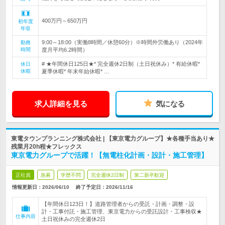
400万円～650万円
初年度
年収
9:00～18:00（実働8時間／休憩60分）※時間外労働あり（2024年
勤務
時間
度月平均6.2時間）
# ★年間休日125日★* 完全週休2日制（土日祝休み）* 有給休暇*
休日
休暇
夏季休暇* 年末年始休暇* …
求人詳細を見る
気になる
東電タウンプランニング株式会社 | 【東京電力グループ】★各種手当あり★
残業月20h程★フレックス
東京電力グループで活躍！【無電柱化計画・設計・施工管理】
正社員
急募
学歴不問
完全週休2日制
第二新卒歓迎
情報更新日：2026/06/10
終了予定日：
2026/11/16
【年間休日123日！】道路管理者からの受託・計画・調整・設
計・工事付託・施工管理、東京電力からの受託設計・工事検収★
仕事内容
土日祝休みの完全週休2日