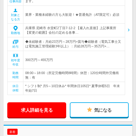
ます。
仕事内容
業界・業種未経験の方も大歓迎！★普通免許（AT限定可）必須
対象と
なる方
兵庫県 尼崎市 水堂町2丁目7-12-2 【雇入れ直後】上記事業所
【変更の範囲】会社の定める各事…
勤務地
◆未経験者：月給23万円～28万円+賞与◆経験者（電気工事士又
は電気施工管理経験3年以上）：月給28万円～35万円+…
給与
300万円～455万円
初年度
年収
08:00～18:00（所定労働時間8時間）休憩：120分時間外労働有
勤務
時間
無：有
* シフト制* 月5～10日休み* 年間休日105日* 夏季休暇5日 年末
休日
休暇
年始7日
求人詳細を見る
気になる
新着