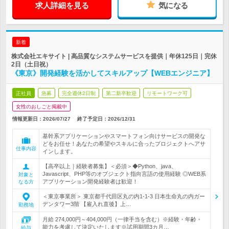
求人詳細を見る
気になる
新着
株式会社エキサイト | 高品質なシステムサービスを提供｜年休125日｜完休
2日（土日祝）
《東京》開発経験を活かしてスキルアップ【WEBエンジニア】
正社員
急募
完全週休2日制
第二新卒歓迎
リモートワーク可
女性のおしごと掲載中
情報更新日：2026/07/27
終了予定日：
2026/12/31
基幹系アプリケーションやスマートフォン向けサービスの開発な
どをお任せ！あなたの希望やスキルに合ったプロジェクトへアサ
仕事内容
インします。
【高卒以上｜経験者募集】＜必須＞◆Python、java、
Javascript、PHP等のオブジェクト指向言語の使用経験 ◎WEB系
対象と
アプリケーション開発経験者は歓迎！
なる方
＜東京事業所＞ 東京都千代田区丸の内1-1-3 日本生命丸の内ガー
デンタワー3階 【雇入れ直後】上…
勤務地
月給 274,000円～404,000円（一律手当を含む）※経験・年齢・
能力を考慮して決定いたします※試用期間3カ月…
給与