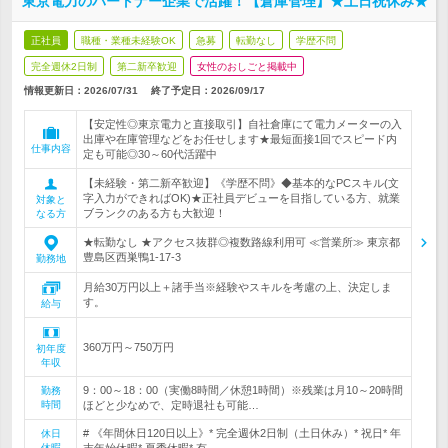
東京電力のパートナー企業で活躍！【倉庫管理】★土日祝休み★
正社員
職種・業種未経験OK
急募
転勤なし
学歴不問
完全週休2日制
第二新卒歓迎
女性のおしごと掲載中
情報更新日：2026/07/31
終了予定日：
2026/09/17
【安定性◎東京電力と直接取引】自社倉庫にて電力メーターの入
出庫や在庫管理などをお任せします★最短面接1回でスピード内
仕事内容
定も可能◎30～60代活躍中
【未経験・第二新卒歓迎】《学歴不問》◆基本的なPCスキル(文
字入力ができればOK)★正社員デビューを目指している方、就業
対象と
ブランクのある方も大歓迎！
なる方
★転勤なし ★アクセス抜群◎複数路線利用可 ≪営業所≫ 東京都
豊島区西巣鴨1-17-3
勤務地
月給30万円以上＋諸手当※経験やスキルを考慮の上、決定しま
す。
給与
360万円～750万円
初年度
年収
9：00～18：00（実働8時間／休憩1時間）※残業は月10～20時間
勤務
時間
ほどと少なめで、定時退社も可能…
# 《年間休日120日以上》* 完全週休2日制（土日休み）* 祝日* 年
休日
休暇