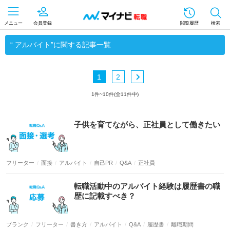
メニュー
会員登録
閲覧履歴
検索
“ アルバイト”に関する記事一覧
1
2
1件~10件(全11件中)
フリーター
面接
アルバイト
自己PR
Q&A
正社員
ブランク
フリーター
書き方
アルバイト
Q&A
履歴書
離職期間