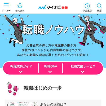
メニュー
会員登録
閲覧履歴
検索
応募企業の探し方や履歴書の書き方、
面接のポイントから円満退職の秘けつまで。
あなたの転職を成功に導くためのノウハウを紹介！
転職成功ガイド
転職Q&A
転職支援サービス
転職はじめの一歩
あなたの適職は？