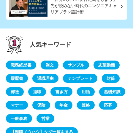
先が読めない時代のエンジニアキャ
リアプラン設計術
人気キーワード
職務経歴書
例文
サンプル
志望動機
履歴書
退職理由
テンプレート
封筒
郵送
退職
書き方
用語
基礎知識
マナー
保険
年金
連絡
応募
一般事務
営業
【転職ノウハウ】タグ一覧を見る