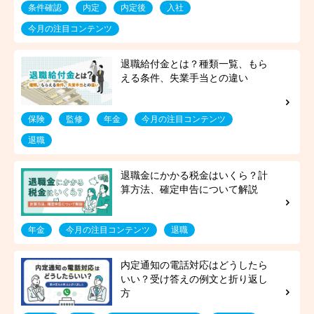
条件確認
内定
内定後
入社
今月の注目コンテンツ
保険
監修
年金
今月の注目コンテンツ
退職
年金
今月の注目コンテンツ
退職