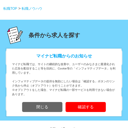
転職TOP
転職ノウハウ
条件から求人を探す
マイナビ転職からのお知らせ
勤務地から転職・求人情報を探す
マイナビ転職では、サイトの継続的な改善や、ユーザーのみなさまに最適化され
た広告を配信すること等を目的に、Cookie等の「インフォマティブデータ」を利
用しています。
職種から転職・求人情報を探す
インフォマティブデータの提供を無効にしたい場合は「確認する」ボタンのリン
ク先から停止（オプトアウト）を行うことができます。
※オプトアウトをした場合、マイナビ転職の一部サービスを利用できない場合が
あります。
業種から転職・求人情報を探す
閉じる
確認する